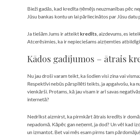
Bieži gadās, kad kredīta ņēmējs neuzmanības pēc nepar
Jūsu bankas kontu un lai pārliecinātos par Jūsu datu p
Ja tiešām Jums ir atteikt
kredīts
, aizdevums, es iete
Atcerēsimies, ka ir nepieciešams aizņemties atbildīgi
Kādos gadījumos – ātrais kre
Nu jau droši varam teikt, ka šodien visi zina vai vismaz
Respektīvi nebūs pārspīlēti teikts, ja apgalvošu, ka n
vienkārši. Protams, kā jau visam ir arī savas negatīv
internetā?
Nedrīkst aizmirst, ka pirmkārt ātrais kredīts ir domāt
nepadomā. Kāpēc gan neņemt, ja dod? Un vēl kad izd
un izmantot. Bet vai mēs esam pirms tam pārdomājuši 