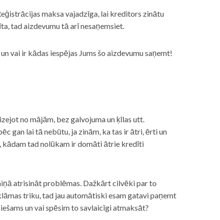
eģistrācijas maksa vajadzīga, lai kreditors zinātu
īta, tad aizdevumu tā arī nesaņemsiet.
s, un vai ir kādas iespējas Jums šo aizdevumu saņemt!
izejot no mājām, bez galvojuma un ķīlas utt.
gan lai tā nebūtu, ja zinām, ka tas ir ātri, ērti un
m, kādam tad nolūkam ir domāti ātrie kredīti
miņā atrisināt problēmas. Dažkārt cilvēki par to
lāmas triku, tad jau automātiski esam gatavi paņemt
ciešams un vai spēsim to savlaicīgi atmaksāt?