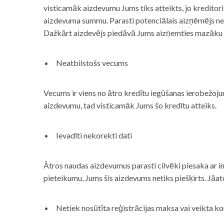
visticamāk aizdevumu Jums tiks atteikts, jo kreditor
aizdevuma summu. Parasti potenciālais aizņēmējs neņe
Dažkārt aizdevējs piedāvā Jums aizņemties mazāku
Neatbilstošs vecums
Vecums ir viens no ātro kredītu iegūšanas ierobežojum
aizdevumu, tad visticamāk Jums šo kredītu atteiks.
Ievadīti nekorekti dati
Ātros naudas aizdevumus parasti cilvēki piesaka ar i
pieteikumu, Jums šis aizdevums netiks piešķirts. Jāa
Netiek nosūtīta reģistrācijas maksa vai veikta ko