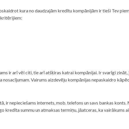
noskaidrot kura no daudzajām kredītu kompānijām ir tieši Tev piemē
 kritērijiem:
tams ir arī vēl citi, tie arī atšķiras katrai kompānijai. Ir svarīgi zin
nta nosacījumam. Vairums aizdevēju kompānijas nepaskaidro kāpēc t
ā, ir nepieciešams internets, mob. telefons un savs bankas konts. Ma
dzīgo kredīta summu un atmaksas termiņu, jāatceras, ka vairākums a