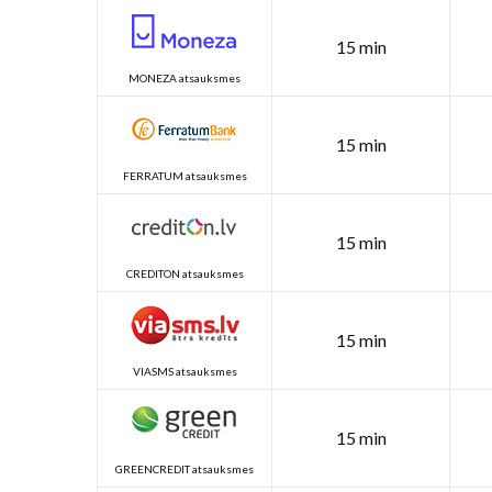
15 min
MONEZA atsauksmes
15 min
FERRATUM atsauksmes
15 min
CREDITON atsauksmes
15 min
VIASMS atsauksmes
15 min
GREENCREDIT atsauksmes