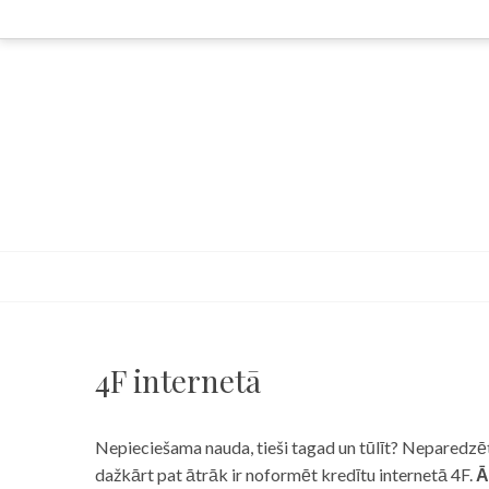
Skip
to
content
4F internetā
Nepieciešama nauda, tieši tagad un tūlīt? Neparedzēts
dažkārt pat ātrāk ir noformēt kredītu internetā 4F.
Ā