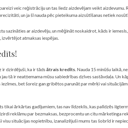
eizi veic reģistrāciju un tas liedz aizdevējam veikt aizdevumu. R
recizitāti, un ja šī nauda pēc pieteikuma aizsūtīšanas netiek nosūt
iktu sazināties ar aizdevēju, un mēģināt noskaidrot, kāds ir iemesl
, izvērtējot atmaksas iespējas.
dīts!
 ir dzirdējuši, ka ir tāds
ātrais kredīts
. Nauda 15 minūšu laikā, ne
u jau tā ir neatņemama mūsu sabiedrības dzīves sastāvdaļa. Un kāpēc 
ās iezīmes, bet šoreiz gan gribētos parunāt par mērķi vai situācijā
s tikai ārkārtas gadījumiem, tas nav līdzeklis, kas palīdzēs ilgter
zirdi reklāmu par bezmaksas, bezprocentu un citu mārketinga rek
visu situācijas nopietnību, izanalizējuši mums tas šobrīd ir nepie