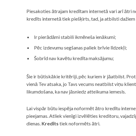
Piesakoties ātrajam kredītam internetā vari arī ātri 
kredīts internetā tiek piešķirts, tad, ja atbilsti dažiem
Ir pierādāmi stabili ikmēneša ienākumi;
Pēc izdevumu segšanas paliek brīvie līdzekļi;
Šobrīd nav kavētu kredīta maksājumu;
Šie ir būtiskākie kritēriji, pēc kuriem ir jāatbilst. Pro
vienā Tev atsaka, jo Tavs vecums neatbilst viņu klie
likumdošana, ka nav jāsniedz atteikuma iemesls.
Lai vispār būtu iespēja noformēt ātro kredītu internet
pieejamas. Atliek vienīgi izvēlēties kreditoru, vaja
dienas.
Kredīts
tiek noformēts ātri.