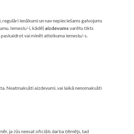
i, regulāri ienākumi un nav nepieciešams galvojums
vumu. Iemesls/-i, kādēļ
aizdevums
varētu tikts
s paskaidrot vai minēt atteikuma iemeslu/-s.
ojāta. Neatmaksāti aizdevumi, vai laikā nenomaksāti
mēr, ja Jūs neesat oficiāls darba ņēmējs, tad