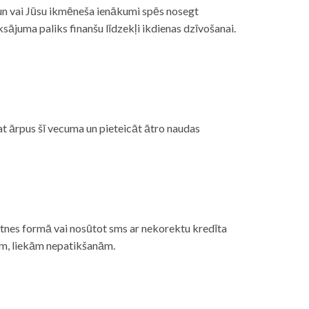
, un vai Jūsu ikmēneša ienākumi spēs nosegt
ājuma paliks finanšu līdzekļi ikdienas dzīvošanai.
at ārpus šī vecuma un pieteicāt ātro naudas
etnes formā vai nosūtot sms ar nekorektu kredīta
gām, liekām nepatikšanām.