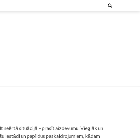
Search
for:
t neērtā situācijā – prasīt aizdevumu. Vieglāk un
nšu iestādi un papildus paskaidrojumiem, kādam