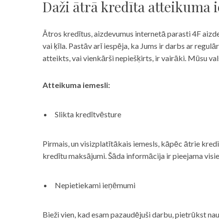
Daži ātrā kredīta atteikuma 
Ātros kredītus, aizdevumus internetā parasti 4F aizd
vai ķīla. Pastāv arī iespēja, ka Jums ir darbs ar reg
atteikts, vai vienkārši nepiešķirts, ir vairāki. Mūsu
Atteikuma iemesli:
Slikta kredītvēsture
Pirmais, un visizplatītākais iemesls, kāpēc ātrie kre
kredītu maksājumi. Šāda informācija ir pieejama visi
Nepietiekami ieņēmumi
Bieži vien, kad esam pazaudējuši darbu, pietrūkst nau