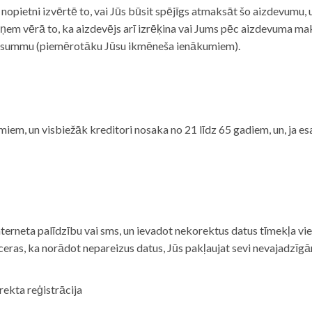
i nopietni izvērtē to, vai Jūs būsit spējīgs atmaksāt šo aizdevumu
m vērā to, ka aizdevējs arī izrēķina vai Jums pēc aizdevuma maks
 summu (piemērotāku Jūsu ikmēneša ienākumiem).
iem, un visbiežāk kreditori nosaka no 21 līdz 65 gadiem, un, ja es
nterneta palīdzību vai sms, un ievadot nekorektus datus tīmekļa vi
tceras, ka norādot nepareizus datus, Jūs pakļaujat sevi nevajadzī
rekta reģistrācija