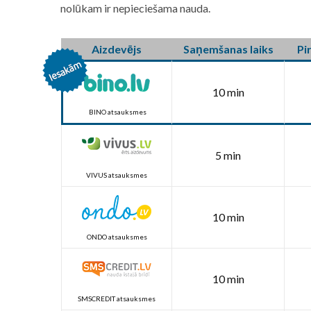
nolūkam ir nepieciešama nauda.
Aizdevējs
Saņemšanas laiks
Pi
10 min
BINO atsauksmes
5 min
VIVUS atsauksmes
10 min
ONDO atsauksmes
10 min
SMSCREDIT atsauksmes