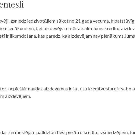
iemesli
evēji izsniedz iedzīvotājiem sākot no 21 gada vecuma, ir patstāvīg
ulāriem ienākumiem, bet aizdevējs tomēr atsaka Jums kredītu, aizde
 valstī ir likumdošana, kas paredz, ka aizdevējam nav pienākums Jum
ditori nepiešķir naudas aizdevumus ir, ja Jūsu kredītvēsture ir sab
em aizdevējiem.
das, un meklējam palīdzību tieši pie ātro kredītu izsniedzējiem, to