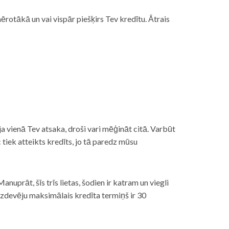
rotākā un vai vispār piešķirs Tev kredītu. Ātrais
āt, ja vienā Tev atsaka, droši vari mēģināt citā. Varbūt
iek atteikts kredīts, jo tā paredz mūsu
nuprāt, šīs trīs lietas, šodien ir katram un viegli
izdevēju maksimālais kredīta termiņš ir 30