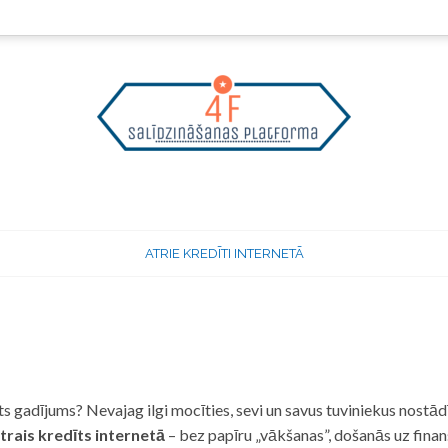
ATRIE KREDĪTI INTERNETĀ
 gadījums? Nevajag ilgi mocīties, sevi un savus tuviniekus nostādī
trais kredīts internetā
– bez papīru „vākšanas”, došanās uz fina