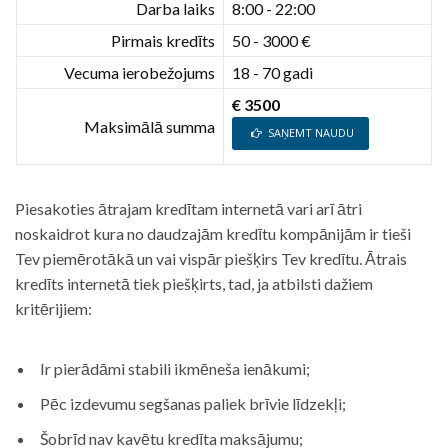
Darba laiks
8:00 - 22:00
Pirmais kredīts
50 - 3000 €
Vecuma ierobežojums
18 - 70 gadi
€ 3500
Maksimālā summa
SAŅEMT NAUDU
Piesakoties ātrajam kredītam internetā vari arī ātri
noskaidrot kura no daudzajām kredītu kompānijām ir tieši
Tev piemērotākā un vai vispār piešķirs Tev kredītu. Ātrais
kredīts internetā tiek piešķirts, tad, ja atbilsti dažiem
kritērijiem:
Ir pierādāmi stabili ikmēneša ienākumi;
Pēc izdevumu segšanas paliek brīvie līdzekļi;
Šobrīd nav kavētu kredīta maksājumu;