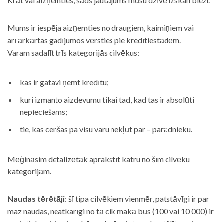
Krāt vai aizņemties, šāds jautājums mūsu dzīvē izskan bieži.
Mums ir iespēja aizņemties no draugiem, kaimiņiem vai
arī ārkārtas gadījumos vērsties pie kredītiestādēm.
Varam sadalīt trīs kategorijās cilvēkus:
kas ir gatavi ņemt kredītu;
kuri izmanto aizdevumu tikai tad, kad tas ir absolūti
nepieciešams;
tie, kas cenšas pa visu varu nekļūt par – parādnieku.
Mēģināsim detalizētāk aprakstīt katru no šīm cilvēku
kategorijām.
Naudas tērētāji
: šī tipa cilvēkiem vienmēr, patstāvīgi ir par
maz naudas, neatkarīgi no tā cik makā būs (100 vai 10 000) ir