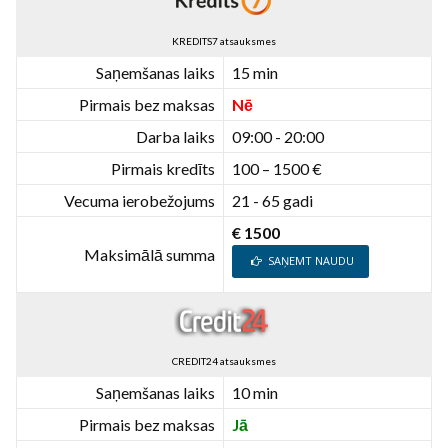
KREDITS7 atsauksmes
Saņemšanas laiks
15 min
Pirmais bez maksas
Nē
Darba laiks
09:00 - 20:00
Pirmais kredīts
100 – 1500 €
Vecuma ierobežojums
21 - 65 gadi
€ 1500
Maksimālā summa
SAŅEMT NAUDU
CREDIT24 atsauksmes
Saņemšanas laiks
10 min
Pirmais bez maksas
Jā