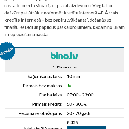
nostādīt neērtā situācijā – prasīt aizdevumu. Vieglāk un
dažkārt pat ātrāk ir noformēt kredītu internetā 4F.
Ātrais
kredīts internetā
– bez papīru „vākšanas”, došanās uz
finanšu iestādi un papildus paskaidrojumiem, kādam nolūkam
ir nepieciešama nauda.
BINO atsauksmes
Saņemšanas laiks
10 min
Pirmais bez maksas
Jā
Darba laiks
07:00 - 23:00
Pirmais kredīts
50 - 300 €
Vecuma ierobežojums
20 - 70 gadi
€ 425
Maksimālā summa