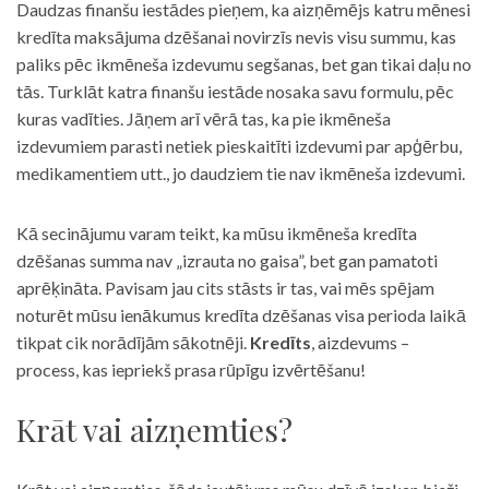
Daudzas finanšu iestādes pieņem, ka aizņēmējs katru mēnesi
kredīta maksājuma dzēšanai novirzīs nevis visu summu, kas
paliks pēc ikmēneša izdevumu segšanas, bet gan tikai daļu no
tās. Turklāt katra finanšu iestāde nosaka savu formulu, pēc
kuras vadīties. Jāņem arī vērā tas, ka pie ikmēneša
izdevumiem parasti netiek pieskaitīti izdevumi par apģērbu,
medikamentiem utt., jo daudziem tie nav ikmēneša izdevumi.
Kā secinājumu varam teikt, ka mūsu ikmēneša kredīta
dzēšanas summa nav „izrauta no gaisa”, bet gan pamatoti
aprēķināta. Pavisam jau cits stāsts ir tas, vai mēs spējam
noturēt mūsu ienākumus kredīta dzēšanas visa perioda laikā
tikpat cik norādījām sākotnēji.
Kredīts
, aizdevums –
process, kas iepriekš prasa rūpīgu izvērtēšanu!
Krāt vai aizņemties?