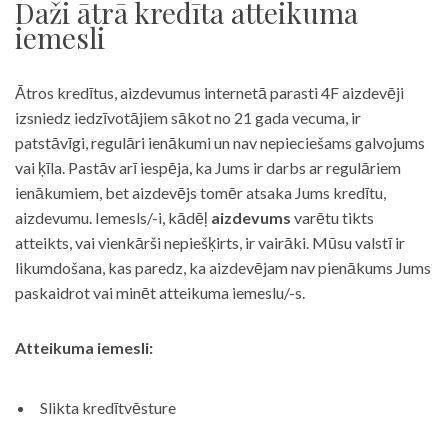
Daži ātrā kredīta atteikuma
iemesli
Ātros kredītus, aizdevumus internetā parasti 4F aizdevēji
izsniedz iedzīvotājiem sākot no 21 gada vecuma, ir
patstāvīgi, regulāri ienākumi un nav nepieciešams galvojums
vai ķīla. Pastāv arī iespēja, ka Jums ir darbs ar regulāriem
ienākumiem, bet aizdevējs tomēr atsaka Jums kredītu,
aizdevumu. Iemesls/-i, kādēļ
aizdevums
varētu tikts
atteikts, vai vienkārši nepiešķirts, ir vairāki. Mūsu valstī ir
likumdošana, kas paredz, ka aizdevējam nav pienākums Jums
paskaidrot vai minēt atteikuma iemeslu/-s.
Atteikuma iemesli:
Slikta kredītvēsture