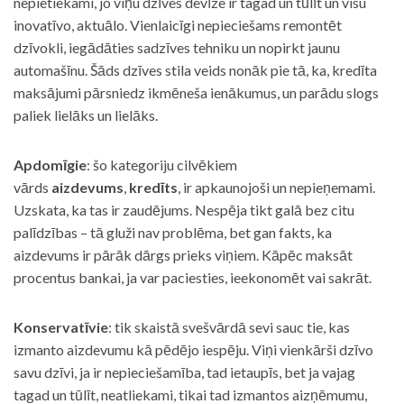
nepietiekami, jo viņu dzīves devīze ir tagad un tūlīt un visu
inovatīvo, aktuālo. Vienlaicīgi nepieciešams remontēt
dzīvokli, iegādāties sadzīves tehniku un nopirkt jaunu
automašīnu. Šāds dzīves stila veids nonāk pie tā, ka, kredīta
maksājumi pārsniedz ikmēneša ienākumus, un parādu slogs
paliek lielāks un lielāks.
Apdomīgie
: šo kategoriju cilvēkiem
vārds
aizdevums
,
kredīts
, ir apkaunojoši un nepieņemami.
Uzskata, ka tas ir zaudējums. Nespēja tikt galā bez citu
palīdzības – tā gluži nav problēma, bet gan fakts, ka
aizdevums ir pārāk dārgs prieks viņiem. Kāpēc maksāt
procentus bankai, ja var paciesties, ieekonomēt vai sakrāt.
Konservatīvie
: tik skaistā svešvārdā sevi sauc tie, kas
izmanto aizdevumu kā pēdējo iespēju. Viņi vienkārši dzīvo
savu dzīvi, ja ir nepieciešamība, tad ietaupīs, bet ja vajag
tagad un tūlīt, neatliekami, tikai tad izmantos aizņēmumu,