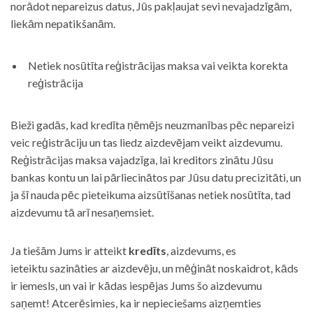
norādot nepareizus datus, Jūs pakļaujat sevi nevajadzīgām,
liekām nepatikšanām.
Netiek nosūtīta reģistrācijas maksa vai veikta korekta
reģistrācija
Bieži gadās, kad kredīta ņēmējs neuzmanības pēc nepareizi
veic reģistrāciju un tas liedz aizdevējam veikt aizdevumu.
Reģistrācijas maksa vajadzīga, lai kreditors zinātu Jūsu
bankas kontu un lai pārliecinātos par Jūsu datu precizitāti, un
ja šī nauda pēc pieteikuma aizsūtīšanas netiek nosūtīta, tad
aizdevumu tā arī nesaņemsiet.
Ja tiešām Jums ir atteikt
kredīts
, aizdevums, es
ieteiktu sazināties ar aizdevēju, un mēģināt noskaidrot, kāds
ir iemesls, un vai ir kādas iespējas Jums šo aizdevumu
saņemt! Atcerēsimies, ka ir nepieciešams aizņemties