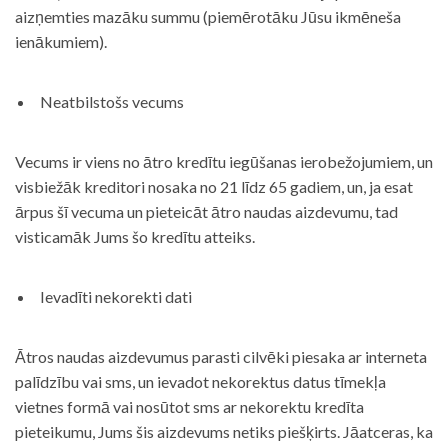
aizņemties mazāku summu (piemērotāku Jūsu ikmēneša
ienākumiem).
Neatbilstošs vecums
Vecums ir viens no ātro kredītu iegūšanas ierobežojumiem, un
visbiežāk kreditori nosaka no 21 līdz 65 gadiem, un, ja esat
ārpus šī vecuma un pieteicāt ātro naudas aizdevumu, tad
visticamāk Jums šo kredītu atteiks.
Ievadīti nekorekti dati
Ātros naudas aizdevumus parasti cilvēki piesaka ar interneta
palīdzību vai sms, un ievadot nekorektus datus tīmekļa
vietnes formā vai nosūtot sms ar nekorektu kredīta
pieteikumu, Jums šis aizdevums netiks piešķirts. Jāatceras, ka