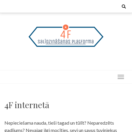
Skip
Search
for:
to
content
4F internetā
Nepieciešama nauda, tieši tagad un tūlīt? Neparedzēts
gadījums? Nevajag ilgi mocīties, sevi un savus tuviniekus