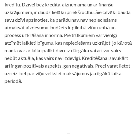
kredītu. Dzīvei bez kredīta, aizņēmuma un ar finanšu
uzkrājumiem, ir daudz lielāku priekšrocību. Šie cilvēki bauda
savu dzīvi apzinoties, ka parādu nav, nav nepieciešams
atmaksāt aizdevumu, budžets ir pilnībā viņu rīcībā un
process uzkrāšana ir norma. Pie trūkumiem var vienīgi
atzīmēt laikietilpīgumu, kas nepieciešams uzkrājot, jo kārotā
manta var ar laiku palikt divreiz dārgāka vai arī var vairs
nebūt aktuāla, kas vairs nav izdevīgi. Kreditēšanai savukārt
arī ir gan pozitīvais aspekts, gan negatīvais. Preci varat lietot
uzreiz, bet par viņu veiksiet maksājumus jau ilgākā laika
periodā.