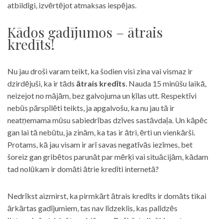
atbildīgi, izvērtējot atmaksas iespējas.
Kādos gadījumos – ātrais
kredīts!
Nu jau droši varam teikt, ka šodien visi zina vai vismaz ir
dzirdējuši, ka ir tāds
ātrais kredīts
. Nauda 15 minūšu laikā,
neizejot no mājām, bez galvojuma un ķīlas utt. Respektīvi
nebūs pārspīlēti teikts, ja apgalvošu, ka nu jau tā ir
neatņemama mūsu sabiedrības dzīves sastāvdaļa. Un kāpēc
gan lai tā nebūtu, ja zinām, ka tas ir ātri, ērti un vienkārši.
Protams, kā jau visam ir arī savas negatīvās iezīmes, bet
šoreiz gan gribētos parunāt par mērķi vai situācijām, kādam
tad nolūkam ir domāti ātrie kredīti internetā?
Nedrīkst aizmirst, ka pirmkārt ātrais kredīts ir domāts tikai
ārkārtas gadījumiem, tas nav līdzeklis, kas palīdzēs