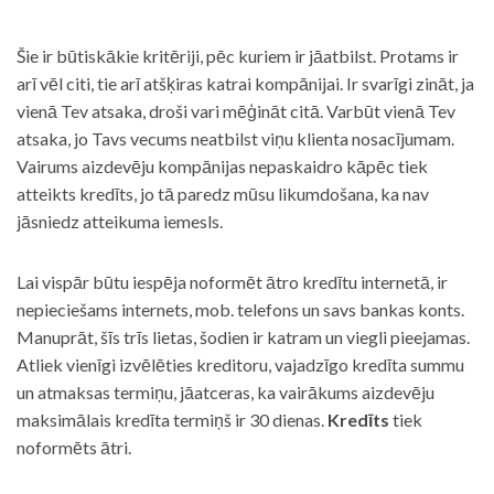
Šie ir būtiskākie kritēriji, pēc kuriem ir jāatbilst. Protams ir
arī vēl citi, tie arī atšķiras katrai kompānijai. Ir svarīgi zināt, ja
vienā Tev atsaka, droši vari mēģināt citā. Varbūt vienā Tev
atsaka, jo Tavs vecums neatbilst viņu klienta nosacījumam.
Vairums aizdevēju kompānijas nepaskaidro kāpēc tiek
atteikts kredīts, jo tā paredz mūsu likumdošana, ka nav
jāsniedz atteikuma iemesls.
Lai vispār būtu iespēja noformēt ātro kredītu internetā, ir
nepieciešams internets, mob. telefons un savs bankas konts.
Manuprāt, šīs trīs lietas, šodien ir katram un viegli pieejamas.
Atliek vienīgi izvēlēties kreditoru, vajadzīgo kredīta summu
un atmaksas termiņu, jāatceras, ka vairākums aizdevēju
maksimālais kredīta termiņš ir 30 dienas.
Kredīts
tiek
noformēts ātri.