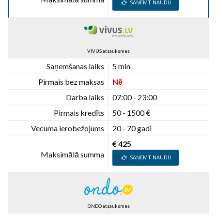
SAŅEMT NAUDU
VIVUS atsauksmes
Saņemšanas laiks
5 min
Pirmais bez maksas
Nē
Darba laiks
07:00 - 23:00
Pirmais kredīts
50 - 1500 €
Vecuma ierobežojums
20 - 70 gadi
€ 425
Maksimālā summa
SAŅEMT NAUDU
ONDO atsauksmes