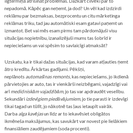
ilgtermiņā atrisināt problēmas. Dažkārt cilvēki par to
nepadomā. Kāpēc gan neņemt, ja dod? Un vēl kad izdzirdi
reklāmu par bezmaksas, bezprocentu un citu mārketinga
reklāmas triku, tad jau automātiski esam gatavi paņemt un
izmantot. Bet vai mēs esam pirms tam pārdomājuši visu
situācijas nopietnību, izanalizējuši mums tas šobrīd ir
nepieciešams un vai spēsim to savlaicīgi atmaksāt?
Uzskatu, ka ir tikai dažas situācijas, kad varam atļauties ņemt
ātro kredītu. Ārkārtas gadījumi. Pēkšņi,
neplānots
automašīnas remonts
, kas nepieciešams, jo ikdienā
pārvietojies ar auto, tas ir vienkārši neizbēgami, vajadzīgi vai
arī
medicīniskām vajadzībām
, jo tas var apdraudēt veselību.
Sekundāri
izdevīgiem piedāvājumiem
, jo tie parasti ir izdevīgi
tikai tagad un tūlīt, jo nākotnē tas ļaus ietaupīt vairāk.
Darba
alga kavējas
un līdz ar to iekavēsiet obligātos
ikmēneša maksājumus, kas savukārt var novest pie lielākiem
finansiāliem zaudējumiem (soda procenti).