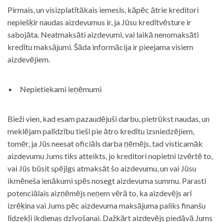
Pirmais, un visizplatītākais iemesls, kāpēc ātrie kreditori
nepiešķir naudas aizdevumus ir, ja Jūsu kredītvēsture ir
sabojāta. Neatmaksāti aizdevumi, vai laikā nenomaksāti
kredītu maksājumi. Šāda informācija ir pieejama visiem
aizdevējiem.
Nepietiekami ieņēmumi
Bieži vien, kad esam pazaudējuši darbu, pietrūkst naudas, un
meklējam palīdzību tieši pie ātro kredītu izsniedzējiem,
tomēr, ja Jūs neesat oficiāls darba ņēmējs, tad visticamāk
aizdevumu Jums tiks atteikts, jo kreditori nopietni izvērtē to,
vai Jūs būsit spējīgs atmaksāt šo aizdevumu, un vai Jūsu
ikmēneša ienākumi spēs nosegt aizdevuma summu. Parasti
potenciālais aizņēmējs neņem vērā to, ka aizdevējs arī
izrēķina vai Jums pēc aizdevuma maksājuma paliks finanšu
līdzekļi ikdienas dzīvošanai. Dažkārt aizdevējs piedāvā Jums