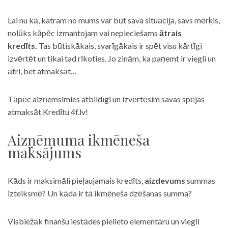
Lai nu kā, katram no mums var būt sava situācija, savs mērķis,
nolūks kāpēc izmantojam vai nepieciešams
ātrais
kredīts.
Tas būtiskākais, svarīgākais ir spēt visu kārtīgi
izvērtēt un tikai tad rīkoties. Jo zinām, ka paņemt ir viegli un
ātri, bet atmaksāt…
Tāpēc aizņemsimies atbildīgi un izvērtēsim savas spējas
atmaksāt Kredītu 4f.lv!
Aizņēmuma ikmēneša
maksājums
Kāds ir maksimāli pieļaujamais kredīts,
aizdevums
summas
izteiksmē? Un kāda ir tā ikmēneša dzēšanas summa?
Visbiežāk finanšu iestādes pielieto elementāru un viegli