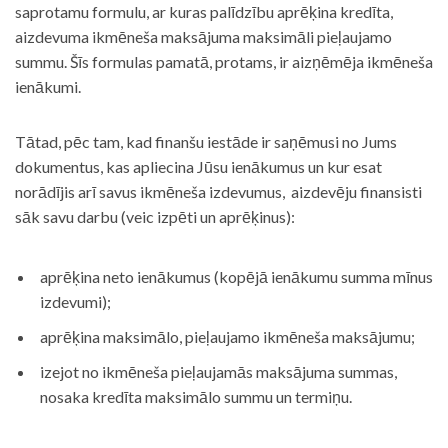
saprotamu formulu, ar kuras palīdzību aprēķina kredīta,
aizdevuma ikmēneša maksājuma maksimāli pieļaujamo
summu. Šīs formulas pamatā, protams, ir aizņēmēja ikmēneša
ienākumi.
Tātad, pēc tam, kad finanšu iestāde ir saņēmusi no Jums
dokumentus, kas apliecina Jūsu ienākumus un kur esat
norādījis arī savus ikmēneša izdevumus, aizdevēju finansisti
sāk savu darbu (veic izpēti un aprēķinus):
aprēķina neto ienākumus (kopējā ienākumu summa mīnus
izdevumi);
aprēķina maksimālo, pieļaujamo ikmēneša maksājumu;
izejot no ikmēneša pieļaujamās maksājuma summas,
nosaka kredīta maksimālo summu un termiņu.