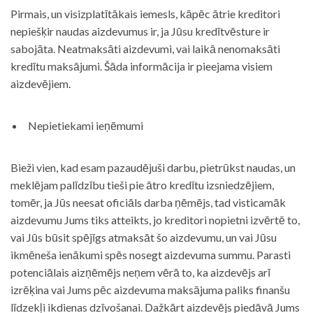
Pirmais, un visizplatītākais iemesls, kāpēc ātrie kreditori
nepiešķir naudas aizdevumus ir, ja Jūsu kredītvēsture ir
sabojāta. Neatmaksāti aizdevumi, vai laikā nenomaksāti
kredītu maksājumi. Šāda informācija ir pieejama visiem
aizdevējiem.
Nepietiekami ieņēmumi
Bieži vien, kad esam pazaudējuši darbu, pietrūkst naudas, un
meklējam palīdzību tieši pie ātro kredītu izsniedzējiem,
tomēr, ja Jūs neesat oficiāls darba ņēmējs, tad visticamāk
aizdevumu Jums tiks atteikts, jo kreditori nopietni izvērtē to,
vai Jūs būsit spējīgs atmaksāt šo aizdevumu, un vai Jūsu
ikmēneša ienākumi spēs nosegt aizdevuma summu. Parasti
potenciālais aizņēmējs neņem vērā to, ka aizdevējs arī
izrēķina vai Jums pēc aizdevuma maksājuma paliks finanšu
līdzekļi ikdienas dzīvošanai. Dažkārt aizdevējs piedāvā Jums