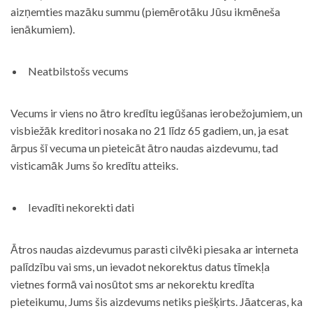
aizņemties mazāku summu (piemērotāku Jūsu ikmēneša
ienākumiem).
Neatbilstošs vecums
Vecums ir viens no ātro kredītu iegūšanas ierobežojumiem, un
visbiežāk kreditori nosaka no 21 līdz 65 gadiem, un, ja esat
ārpus šī vecuma un pieteicāt ātro naudas aizdevumu, tad
visticamāk Jums šo kredītu atteiks.
Ievadīti nekorekti dati
Ātros naudas aizdevumus parasti cilvēki piesaka ar interneta
palīdzību vai sms, un ievadot nekorektus datus tīmekļa
vietnes formā vai nosūtot sms ar nekorektu kredīta
pieteikumu, Jums šis aizdevums netiks piešķirts. Jāatceras, ka