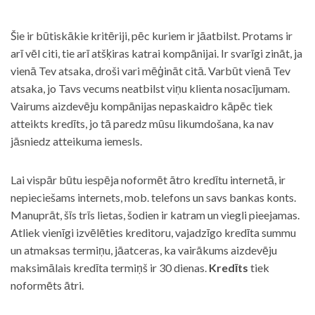
Šie ir būtiskākie kritēriji, pēc kuriem ir jāatbilst. Protams ir
arī vēl citi, tie arī atšķiras katrai kompānijai. Ir svarīgi zināt, ja
vienā Tev atsaka, droši vari mēģināt citā. Varbūt vienā Tev
atsaka, jo Tavs vecums neatbilst viņu klienta nosacījumam.
Vairums aizdevēju kompānijas nepaskaidro kāpēc tiek
atteikts kredīts, jo tā paredz mūsu likumdošana, ka nav
jāsniedz atteikuma iemesls.
Lai vispār būtu iespēja noformēt ātro kredītu internetā, ir
nepieciešams internets, mob. telefons un savs bankas konts.
Manuprāt, šīs trīs lietas, šodien ir katram un viegli pieejamas.
Atliek vienīgi izvēlēties kreditoru, vajadzīgo kredīta summu
un atmaksas termiņu, jāatceras, ka vairākums aizdevēju
maksimālais kredīta termiņš ir 30 dienas.
Kredīts
tiek
noformēts ātri.