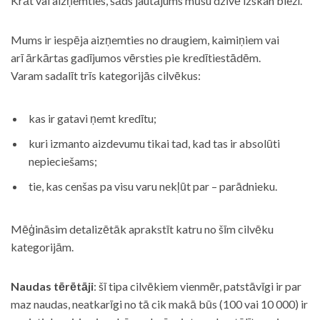
Krāt vai aizņemties, šāds jautājums mūsu dzīvē izskan bieži.
Mums ir iespēja aizņemties no draugiem, kaimiņiem vai
arī ārkārtas gadījumos vērsties pie kredītiestādēm.
Varam sadalīt trīs kategorijās cilvēkus:
kas ir gatavi ņemt kredītu;
kuri izmanto aizdevumu tikai tad, kad tas ir absolūti
nepieciešams;
tie, kas cenšas pa visu varu nekļūt par – parādnieku.
Mēģināsim detalizētāk aprakstīt katru no šīm cilvēku
kategorijām.
Naudas tērētāji
: šī tipa cilvēkiem vienmēr, patstāvīgi ir par
maz naudas, neatkarīgi no tā cik makā būs (100 vai 10 000) ir