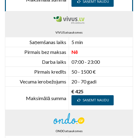
SAŅEMT NAUDU
VIVUS atsauksmes
Saņemšanas laiks
5 min
Pirmais bez maksas
Nē
Darba laiks
07:00 - 23:00
Pirmais kredīts
50 - 1500 €
Vecuma ierobežojums
20 - 70 gadi
€ 425
Maksimālā summa
SAŅEMT NAUDU
ONDO atsauksmes