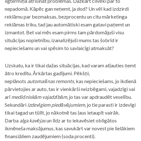
ilgtermiņā atrisināt problēmas. Dažkārt cilvēki par to
nepadomā. Kāpēc gan neņemt, ja dod? Un vēl kad izdzirdi
reklāmu par bezmaksas, bezprocentu un citu mārketinga
reklāmas triku, tad jau automātiski esam gatavi paņemt un
izmantot. Bet vai mēs esam pirms tam pārdomājuši visu
situācijas nopietnību, izanalizējuši mums tas šobrīd ir
nepieciešams un vai spēsim to savlaicīgi atmaksāt?
Uzskatu, ka ir tikai dažas situācijas, kad varam atļauties ņemt
ātro kredītu. Ārkārtas gadījumi. Pēkšņi,
neplānots
automašīnas remonts
, kas nepieciešams, jo ikdienā
pārvietojies ar auto, tas ir vienkārši neizbēgami, vajadzīgi vai
arī
medicīniskām vajadzībām
, jo tas var apdraudēt veselību.
Sekundāri
izdevīgiem piedāvājumiem
, jo tie parasti ir izdevīgi
tikai tagad un tūlīt, jo nākotnē tas ļaus ietaupīt vairāk.
Darba
alga kavējas
un līdz ar to iekavēsiet obligātos
ikmēneša maksājumus, kas savukārt var novest pie lielākiem
finansiāliem zaudējumiem (soda procenti).