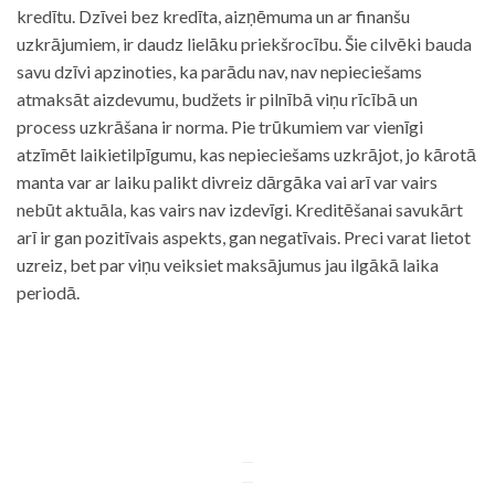
kredītu. Dzīvei bez kredīta, aizņēmuma un ar finanšu
uzkrājumiem, ir daudz lielāku priekšrocību. Šie cilvēki bauda
savu dzīvi apzinoties, ka parādu nav, nav nepieciešams
atmaksāt aizdevumu, budžets ir pilnībā viņu rīcībā un
process uzkrāšana ir norma. Pie trūkumiem var vienīgi
atzīmēt laikietilpīgumu, kas nepieciešams uzkrājot, jo kārotā
manta var ar laiku palikt divreiz dārgāka vai arī var vairs
nebūt aktuāla, kas vairs nav izdevīgi. Kreditēšanai savukārt
arī ir gan pozitīvais aspekts, gan negatīvais. Preci varat lietot
uzreiz, bet par viņu veiksiet maksājumus jau ilgākā laika
periodā.