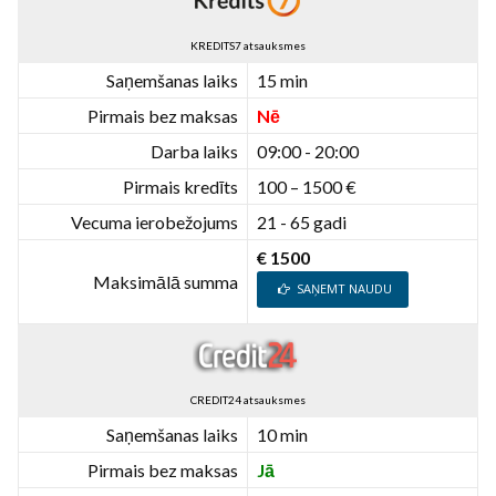
KREDITS7 atsauksmes
Saņemšanas laiks
15 min
Pirmais bez maksas
Nē
Darba laiks
09:00 - 20:00
Pirmais kredīts
100 – 1500 €
Vecuma ierobežojums
21 - 65 gadi
€ 1500
Maksimālā summa
SAŅEMT NAUDU
CREDIT24 atsauksmes
Saņemšanas laiks
10 min
Pirmais bez maksas
Jā