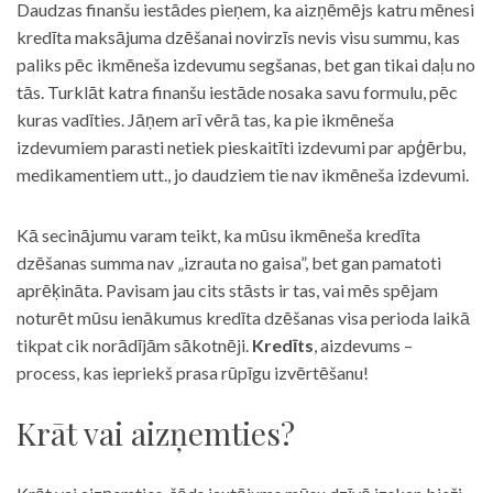
Daudzas finanšu iestādes pieņem, ka aizņēmējs katru mēnesi
kredīta maksājuma dzēšanai novirzīs nevis visu summu, kas
paliks pēc ikmēneša izdevumu segšanas, bet gan tikai daļu no
tās. Turklāt katra finanšu iestāde nosaka savu formulu, pēc
kuras vadīties. Jāņem arī vērā tas, ka pie ikmēneša
izdevumiem parasti netiek pieskaitīti izdevumi par apģērbu,
medikamentiem utt., jo daudziem tie nav ikmēneša izdevumi.
Kā secinājumu varam teikt, ka mūsu ikmēneša kredīta
dzēšanas summa nav „izrauta no gaisa”, bet gan pamatoti
aprēķināta. Pavisam jau cits stāsts ir tas, vai mēs spējam
noturēt mūsu ienākumus kredīta dzēšanas visa perioda laikā
tikpat cik norādījām sākotnēji.
Kredīts
, aizdevums –
process, kas iepriekš prasa rūpīgu izvērtēšanu!
Krāt vai aizņemties?