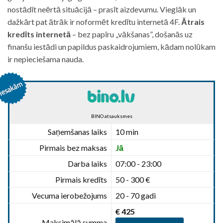
nostādīt neērtā situācijā – prasīt aizdevumu. Vieglāk un
dažkārt pat ātrāk ir noformēt kredītu internetā 4F.
Ātrais
kredīts internetā
– bez papīru „vākšanas”, došanās uz
finanšu iestādi un papildus paskaidrojumiem, kādam nolūkam
ir nepieciešama nauda.
BINO atsauksmes
Saņemšanas laiks
10 min
Pirmais bez maksas
Jā
Darba laiks
07:00 - 23:00
Pirmais kredīts
50 - 300 €
Vecuma ierobežojums
20 - 70 gadi
€ 425
Maksimālā summa