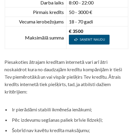
Darba laiks
8:00 - 22:00
Pirmais kredīts
50 - 3000 €
Vecuma ierobežojums
18 - 70 gadi
€ 3500
Maksimālā summa
SAŅEMT NAUDU
Piesakoties ātrajam kredītam internetā vari arī ātri
noskaidrot kura no daudzajām kredītu kompānijām ir tieši
Tev piemērotākā un vai vispār piešķirs Tev kredītu. Ātrais
kredīts internetā tiek piešķirts, tad, ja atbilsti dažiem
kritērijiem:
Ir pierādāmi stabili ikmēneša ienākumi;
Pēc izdevumu segšanas paliek brīvie līdzekļi;
Šobrīd nav kavētu kredīta maksājumu;