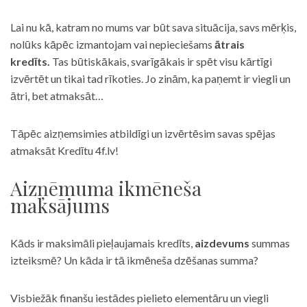
Lai nu kā, katram no mums var būt sava situācija, savs mērķis,
nolūks kāpēc izmantojam vai nepieciešams
ātrais
kredīts.
Tas būtiskākais, svarīgākais ir spēt visu kārtīgi
izvērtēt un tikai tad rīkoties. Jo zinām, ka paņemt ir viegli un
ātri, bet atmaksāt…
Tāpēc aizņemsimies atbildīgi un izvērtēsim savas spējas
atmaksāt Kredītu 4f.lv!
Aizņēmuma ikmēneša
maksājums
Kāds ir maksimāli pieļaujamais kredīts,
aizdevums
summas
izteiksmē? Un kāda ir tā ikmēneša dzēšanas summa?
Visbiežāk finanšu iestādes pielieto elementāru un viegli