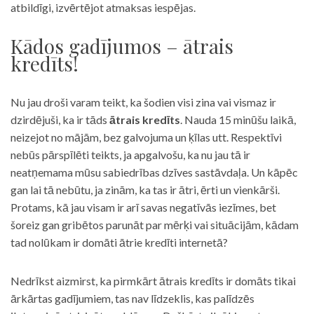
atbildīgi, izvērtējot atmaksas iespējas.
Kādos gadījumos – ātrais
kredīts!
Nu jau droši varam teikt, ka šodien visi zina vai vismaz ir
dzirdējuši, ka ir tāds
ātrais kredīts
. Nauda 15 minūšu laikā,
neizejot no mājām, bez galvojuma un ķīlas utt. Respektīvi
nebūs pārspīlēti teikts, ja apgalvošu, ka nu jau tā ir
neatņemama mūsu sabiedrības dzīves sastāvdaļa. Un kāpēc
gan lai tā nebūtu, ja zinām, ka tas ir ātri, ērti un vienkārši.
Protams, kā jau visam ir arī savas negatīvās iezīmes, bet
šoreiz gan gribētos parunāt par mērķi vai situācijām, kādam
tad nolūkam ir domāti ātrie kredīti internetā?
Nedrīkst aizmirst, ka pirmkārt ātrais kredīts ir domāts tikai
ārkārtas gadījumiem, tas nav līdzeklis, kas palīdzēs