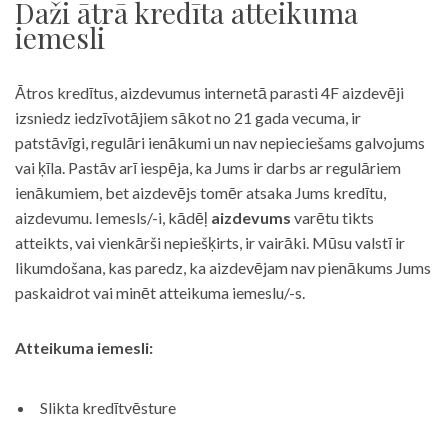
Daži ātrā kredīta atteikuma
iemesli
Ātros kredītus, aizdevumus internetā parasti 4F aizdevēji
izsniedz iedzīvotājiem sākot no 21 gada vecuma, ir
patstāvīgi, regulāri ienākumi un nav nepieciešams galvojums
vai ķīla. Pastāv arī iespēja, ka Jums ir darbs ar regulāriem
ienākumiem, bet aizdevējs tomēr atsaka Jums kredītu,
aizdevumu. Iemesls/-i, kādēļ
aizdevums
varētu tikts
atteikts, vai vienkārši nepiešķirts, ir vairāki. Mūsu valstī ir
likumdošana, kas paredz, ka aizdevējam nav pienākums Jums
paskaidrot vai minēt atteikuma iemeslu/-s.
Atteikuma iemesli:
Slikta kredītvēsture