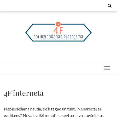
Skip
Search
for:
to
content
4F internetā
Nepieciešama nauda, tieši tagad un tūlīt? Neparedzēts
gadījums? Nevajag ilgi mocīties, sevi un savus tuviniekus