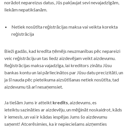
norādot nepareizus datus, Jūs pakļaujat sevi nevajadzīgām,
liekām nepatikšanām.
Netiek nosūtīta reģistrācijas maksa vai veikta korekta
reģistrācija
Bieži gadās, kad kredīta ņēmējs neuzmanības pēc nepareizi
veic reģistrāciju un tas liedz aizdevējam veikt aizdevumu.
Reģistrācijas maksa vajadzīga, lai kreditors zinātu Jūsu
bankas kontu un lai pārliecinātos par Jūsu datu precizitāti, un
ja šī nauda pēc pieteikuma aizsūtīšanas netiek nosūtīta, tad
aizdevumu tā arī nesaņemsiet.
Ja tiešām Jums ir atteikt
kredīts
, aizdevums, es
ieteiktu sazināties ar aizdevēju, un mēģināt noskaidrot, kāds
ir iemesls, un vai ir kādas iespējas Jums šo aizdevumu
saņemt! Atcerēsimies, ka ir nepieciešams aizņemties