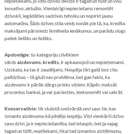
nepietiekami, jo viņu dzīves devīze ir tagad un tūlīt un visu
inovatīvo, aktuālo. Vienlaicīgi nepieciešams remontēt
dzīvokli, iegādāties sadzīves tehniku un nopirkt jaunu
automašīnu. Šāds dzīves stila veids nonāk pie tā, ka, kredīta
maksājumi pārsniedz ikmēneša ienākumus, un parādu slogs
paliek lielāks un lielāks.
Apdomīgie
: šo kategoriju cilvēkiem
vārds
aizdevums
,
kredīts
, ir apkaunojoši un nepieņemami.
Uzskata, ka tas ir zaudējums. Nespēja tikt galā bez citu
palīdzības – tā gluži nav problēma, bet gan fakts, ka
aizdevums ir pārāk dārgs prieks viņiem. Kāpēc maksāt
procentus bankai, ja var paciesties, ieekonomēt vai sakrāt.
Konservatīvie
: tik skaistā svešvārdā sevi sauc tie, kas
izmanto aizdevumu kā pēdējo iespēju. Viņi vienkārši dzīvo
savu dzīvi, ja ir nepieciešamība, tad ietaupīs, bet ja vajag
tagad un tūlīt, neatliekami, tikai tad izmantos aizņēmumu,