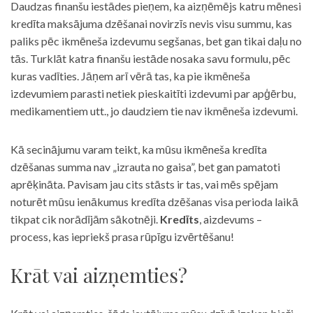
Daudzas finanšu iestādes pieņem, ka aizņēmējs katru mēnesi
kredīta maksājuma dzēšanai novirzīs nevis visu summu, kas
paliks pēc ikmēneša izdevumu segšanas, bet gan tikai daļu no
tās. Turklāt katra finanšu iestāde nosaka savu formulu, pēc
kuras vadīties. Jāņem arī vērā tas, ka pie ikmēneša
izdevumiem parasti netiek pieskaitīti izdevumi par apģērbu,
medikamentiem utt., jo daudziem tie nav ikmēneša izdevumi.
Kā secinājumu varam teikt, ka mūsu ikmēneša kredīta
dzēšanas summa nav „izrauta no gaisa”, bet gan pamatoti
aprēķināta. Pavisam jau cits stāsts ir tas, vai mēs spējam
noturēt mūsu ienākumus kredīta dzēšanas visa perioda laikā
tikpat cik norādījām sākotnēji.
Kredīts
, aizdevums –
process, kas iepriekš prasa rūpīgu izvērtēšanu!
Krāt vai aizņemties?