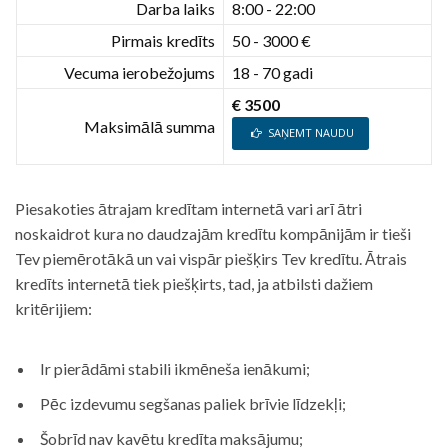
Darba laiks
8:00 - 22:00
Pirmais kredīts
50 - 3000 €
Vecuma ierobežojums
18 - 70 gadi
€ 3500
Maksimālā summa
SAŅEMT NAUDU
Piesakoties ātrajam kredītam internetā vari arī ātri
noskaidrot kura no daudzajām kredītu kompānijām ir tieši
Tev piemērotākā un vai vispār piešķirs Tev kredītu. Ātrais
kredīts internetā tiek piešķirts, tad, ja atbilsti dažiem
kritērijiem:
Ir pierādāmi stabili ikmēneša ienākumi;
Pēc izdevumu segšanas paliek brīvie līdzekļi;
Šobrīd nav kavētu kredīta maksājumu;