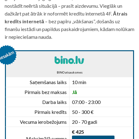
nostādīt neērtā situācijā – prasīt aizdevumu. Vieglāk un
dažkārt pat ātrāk ir noformēt kredītu internetā 4F.
Ātrais
kredīts internetā
– bez papīru „vākšanas”, došanās uz
finanšu iestādi un papildus paskaidrojumiem, kādam nolūkam
ir nepieciešama nauda.
BINO atsauksmes
Saņemšanas laiks
10 min
Pirmais bez maksas
Jā
Darba laiks
07:00 - 23:00
Pirmais kredīts
50 - 300 €
Vecuma ierobežojums
20 - 70 gadi
€ 425
Maksimālā summa