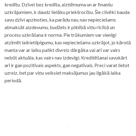
kredītu. Dzīvei bez kredīta, aizņēmuma un ar finanšu
uzkrājumiem, ir daudz lielāku priekšrocību. Šie cilvēki bauda
savu dzīvi apzinoties, ka parādu nav, nav nepieciešams
atmaksāt aizdevumu, budžets ir pilnībā viņu rīcībā un
process uzkrāšana ir norma. Pie trūkumiem var vienīgi
atzīmēt laikietilpīgumu, kas nepieciešams uzkrājot, jo kārotā
manta var ar laiku palikt divreiz dārgāka vai arī var vairs
nebūt aktuāla, kas vairs nav izdevīgi. Kreditēšanai savukārt
arī ir gan pozitīvais aspekts, gan negatīvais. Preci varat lietot
uzreiz, bet par viņu veiksiet maksājumus jau ilgākā laika
periodā.