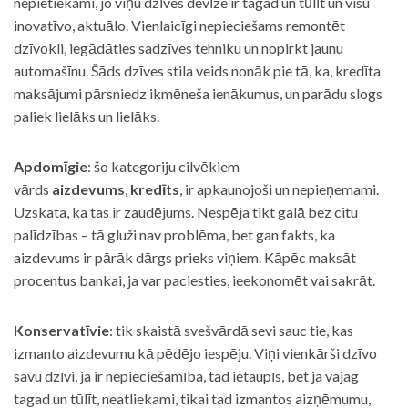
nepietiekami, jo viņu dzīves devīze ir tagad un tūlīt un visu
inovatīvo, aktuālo. Vienlaicīgi nepieciešams remontēt
dzīvokli, iegādāties sadzīves tehniku un nopirkt jaunu
automašīnu. Šāds dzīves stila veids nonāk pie tā, ka, kredīta
maksājumi pārsniedz ikmēneša ienākumus, un parādu slogs
paliek lielāks un lielāks.
Apdomīgie
: šo kategoriju cilvēkiem
vārds
aizdevums
,
kredīts
, ir apkaunojoši un nepieņemami.
Uzskata, ka tas ir zaudējums. Nespēja tikt galā bez citu
palīdzības – tā gluži nav problēma, bet gan fakts, ka
aizdevums ir pārāk dārgs prieks viņiem. Kāpēc maksāt
procentus bankai, ja var paciesties, ieekonomēt vai sakrāt.
Konservatīvie
: tik skaistā svešvārdā sevi sauc tie, kas
izmanto aizdevumu kā pēdējo iespēju. Viņi vienkārši dzīvo
savu dzīvi, ja ir nepieciešamība, tad ietaupīs, bet ja vajag
tagad un tūlīt, neatliekami, tikai tad izmantos aizņēmumu,