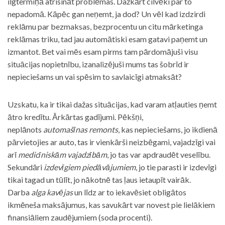
ilgtermiņā atrisināt problēmas. Dažkārt cilvēki par to
nepadomā. Kāpēc gan neņemt, ja dod? Un vēl kad izdzirdi
reklāmu par bezmaksas, bezprocentu un citu mārketinga
reklāmas triku, tad jau automātiski esam gatavi paņemt un
izmantot. Bet vai mēs esam pirms tam pārdomājuši visu
situācijas nopietnību, izanalizējuši mums tas šobrīd ir
nepieciešams un vai spēsim to savlaicīgi atmaksāt?
Uzskatu, ka ir tikai dažas situācijas, kad varam atļauties ņemt
ātro kredītu. Ārkārtas gadījumi. Pēkšņi,
neplānots
automašīnas remonts
, kas nepieciešams, jo ikdienā
pārvietojies ar auto, tas ir vienkārši neizbēgami, vajadzīgi vai
arī
medicīniskām vajadzībām
, jo tas var apdraudēt veselību.
Sekundāri
izdevīgiem piedāvājumiem
, jo tie parasti ir izdevīgi
tikai tagad un tūlīt, jo nākotnē tas ļaus ietaupīt vairāk.
Darba
alga kavējas
un līdz ar to iekavēsiet obligātos
ikmēneša maksājumus, kas savukārt var novest pie lielākiem
finansiāliem zaudējumiem (soda procenti).