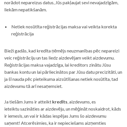
norādot nepareizus datus, Jūs pakļaujat sevi nevajadzīgām,
liekām nepatikšanām.
Netiek nosūtīta reģistrācijas maksa vai veikta korekta
reģistrācija
Bieži gadās, kad kredīta ņēmējs neuzmanības pēc nepareizi
veic reģistrāciju un tas liedz aizdevējam veikt aizdevumu.
Reģistrācijas maksa vajadzīga, lai kreditors zinātu Jūsu
bankas kontu un lai pārliecinātos par Jūsu datu precizitāti, un
ja šī nauda pēc pieteikuma aizsūtīšanas netiek nosūtīta, tad
aizdevumu tā arī nesaņemsiet.
Ja tiešām Jums ir atteikt
kredīts
, aizdevums, es
ieteiktu sazināties ar aizdevēju, un mēģināt noskaidrot, kāds
ir iemesls, un vai ir kādas iespējas Jums šo aizdevumu
saņemt! Atcerēsimies, ka ir nepieciešams aizņemties