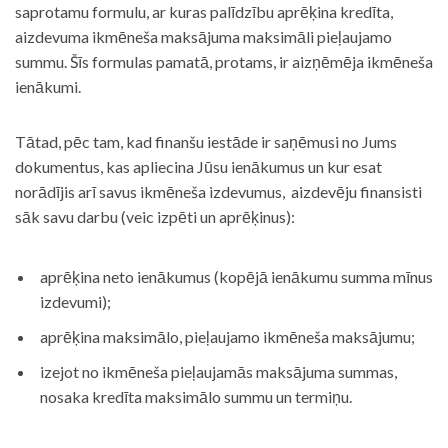
saprotamu formulu, ar kuras palīdzību aprēķina kredīta,
aizdevuma ikmēneša maksājuma maksimāli pieļaujamo
summu. Šīs formulas pamatā, protams, ir aizņēmēja ikmēneša
ienākumi.
Tātad, pēc tam, kad finanšu iestāde ir saņēmusi no Jums
dokumentus, kas apliecina Jūsu ienākumus un kur esat
norādījis arī savus ikmēneša izdevumus, aizdevēju finansisti
sāk savu darbu (veic izpēti un aprēķinus):
aprēķina neto ienākumus (kopējā ienākumu summa mīnus
izdevumi);
aprēķina maksimālo, pieļaujamo ikmēneša maksājumu;
izejot no ikmēneša pieļaujamās maksājuma summas,
nosaka kredīta maksimālo summu un termiņu.