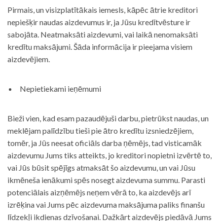
Pirmais, un visizplatītākais iemesls, kāpēc ātrie kreditori
nepiešķir naudas aizdevumus ir, ja Jūsu kredītvēsture ir
sabojāta. Neatmaksāti aizdevumi, vai laikā nenomaksāti
kredītu maksājumi. Šāda informācija ir pieejama visiem
aizdevējiem.
Nepietiekami ieņēmumi
Bieži vien, kad esam pazaudējuši darbu, pietrūkst naudas, un
meklējam palīdzību tieši pie ātro kredītu izsniedzējiem,
tomēr, ja Jūs neesat oficiāls darba ņēmējs, tad visticamāk
aizdevumu Jums tiks atteikts, jo kreditori nopietni izvērtē to,
vai Jūs būsit spējīgs atmaksāt šo aizdevumu, un vai Jūsu
ikmēneša ienākumi spēs nosegt aizdevuma summu. Parasti
potenciālais aizņēmējs neņem vērā to, ka aizdevējs arī
izrēķina vai Jums pēc aizdevuma maksājuma paliks finanšu
līdzekļi ikdienas dzīvošanai. Dažkārt aizdevējs piedāvā Jums