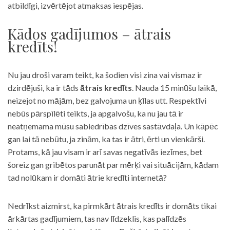
atbildīgi, izvērtējot atmaksas iespējas.
Kādos gadījumos – ātrais
kredīts!
Nu jau droši varam teikt, ka šodien visi zina vai vismaz ir
dzirdējuši, ka ir tāds
ātrais kredīts
. Nauda 15 minūšu laikā,
neizejot no mājām, bez galvojuma un ķīlas utt. Respektīvi
nebūs pārspīlēti teikts, ja apgalvošu, ka nu jau tā ir
neatņemama mūsu sabiedrības dzīves sastāvdaļa. Un kāpēc
gan lai tā nebūtu, ja zinām, ka tas ir ātri, ērti un vienkārši.
Protams, kā jau visam ir arī savas negatīvās iezīmes, bet
šoreiz gan gribētos parunāt par mērķi vai situācijām, kādam
tad nolūkam ir domāti ātrie kredīti internetā?
Nedrīkst aizmirst, ka pirmkārt ātrais kredīts ir domāts tikai
ārkārtas gadījumiem, tas nav līdzeklis, kas palīdzēs