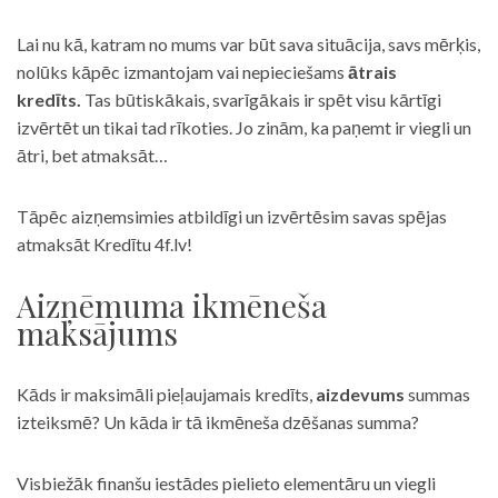
Lai nu kā, katram no mums var būt sava situācija, savs mērķis,
nolūks kāpēc izmantojam vai nepieciešams
ātrais
kredīts.
Tas būtiskākais, svarīgākais ir spēt visu kārtīgi
izvērtēt un tikai tad rīkoties. Jo zinām, ka paņemt ir viegli un
ātri, bet atmaksāt…
Tāpēc aizņemsimies atbildīgi un izvērtēsim savas spējas
atmaksāt Kredītu 4f.lv!
Aizņēmuma ikmēneša
maksājums
Kāds ir maksimāli pieļaujamais kredīts,
aizdevums
summas
izteiksmē? Un kāda ir tā ikmēneša dzēšanas summa?
Visbiežāk finanšu iestādes pielieto elementāru un viegli