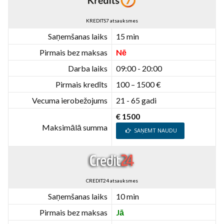
KREDITS7 atsauksmes
Saņemšanas laiks
15 min
Pirmais bez maksas
Nē
Darba laiks
09:00 - 20:00
Pirmais kredīts
100 – 1500 €
Vecuma ierobežojums
21 - 65 gadi
€ 1500
Maksimālā summa
SAŅEMT NAUDU
CREDIT24 atsauksmes
Saņemšanas laiks
10 min
Pirmais bez maksas
Jā