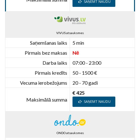
SAŅEMT NAUDU
VIVUS atsauksmes
Saņemšanas laiks
5 min
Pirmais bez maksas
Nē
Darba laiks
07:00 - 23:00
Pirmais kredīts
50 - 1500 €
Vecuma ierobežojums
20 - 70 gadi
€ 425
Maksimālā summa
SAŅEMT NAUDU
ONDO atsauksmes