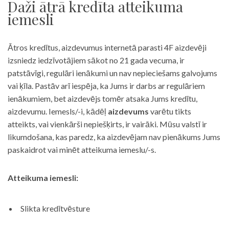
Daži ātrā kredīta atteikuma
iemesli
Ātros kredītus, aizdevumus internetā parasti 4F aizdevēji
izsniedz iedzīvotājiem sākot no 21 gada vecuma, ir
patstāvīgi, regulāri ienākumi un nav nepieciešams galvojums
vai ķīla. Pastāv arī iespēja, ka Jums ir darbs ar regulāriem
ienākumiem, bet aizdevējs tomēr atsaka Jums kredītu,
aizdevumu. Iemesls/-i, kādēļ
aizdevums
varētu tikts
atteikts, vai vienkārši nepiešķirts, ir vairāki. Mūsu valstī ir
likumdošana, kas paredz, ka aizdevējam nav pienākums Jums
paskaidrot vai minēt atteikuma iemeslu/-s.
Atteikuma iemesli:
Slikta kredītvēsture