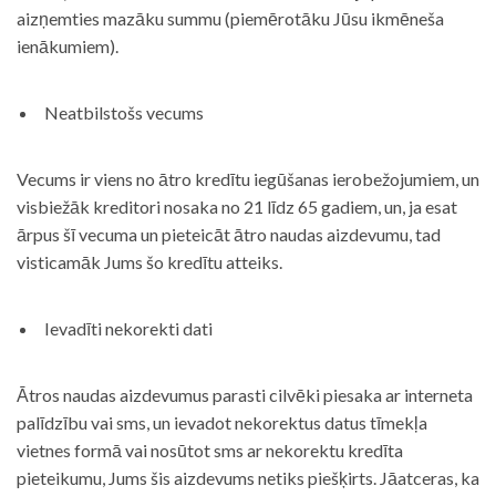
aizņemties mazāku summu (piemērotāku Jūsu ikmēneša
ienākumiem).
Neatbilstošs vecums
Vecums ir viens no ātro kredītu iegūšanas ierobežojumiem, un
visbiežāk kreditori nosaka no 21 līdz 65 gadiem, un, ja esat
ārpus šī vecuma un pieteicāt ātro naudas aizdevumu, tad
visticamāk Jums šo kredītu atteiks.
Ievadīti nekorekti dati
Ātros naudas aizdevumus parasti cilvēki piesaka ar interneta
palīdzību vai sms, un ievadot nekorektus datus tīmekļa
vietnes formā vai nosūtot sms ar nekorektu kredīta
pieteikumu, Jums šis aizdevums netiks piešķirts. Jāatceras, ka