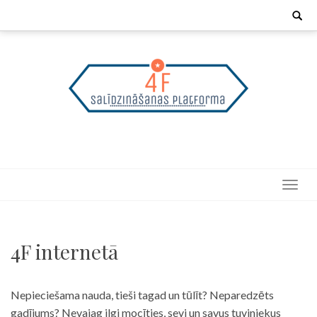
Skip
Search
for:
to
content
4F internetā
Nepieciešama nauda, tieši tagad un tūlīt? Neparedzēts
gadījums? Nevajag ilgi mocīties, sevi un savus tuviniekus