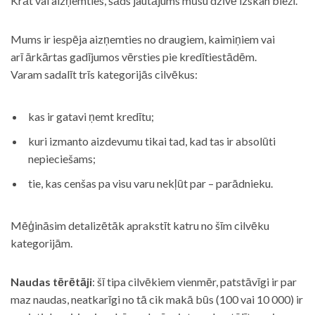
Krāt vai aizņemties, šāds jautājums mūsu dzīvē izskan bieži.
Mums ir iespēja aizņemties no draugiem, kaimiņiem vai
arī ārkārtas gadījumos vērsties pie kredītiestādēm.
Varam sadalīt trīs kategorijās cilvēkus:
kas ir gatavi ņemt kredītu;
kuri izmanto aizdevumu tikai tad, kad tas ir absolūti
nepieciešams;
tie, kas cenšas pa visu varu nekļūt par – parādnieku.
Mēģināsim detalizētāk aprakstīt katru no šīm cilvēku
kategorijām.
Naudas tērētāji
: šī tipa cilvēkiem vienmēr, patstāvīgi ir par
maz naudas, neatkarīgi no tā cik makā būs (100 vai 10 000) ir