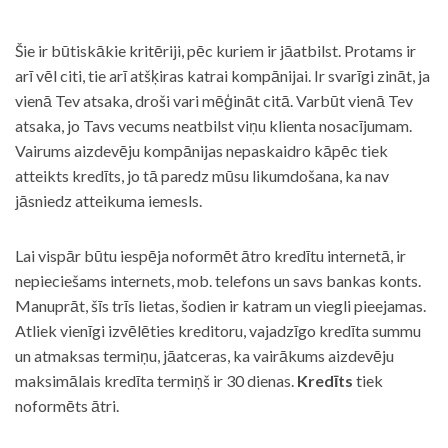
Šie ir būtiskākie kritēriji, pēc kuriem ir jāatbilst. Protams ir
arī vēl citi, tie arī atšķiras katrai kompānijai. Ir svarīgi zināt, ja
vienā Tev atsaka, droši vari mēģināt citā. Varbūt vienā Tev
atsaka, jo Tavs vecums neatbilst viņu klienta nosacījumam.
Vairums aizdevēju kompānijas nepaskaidro kāpēc tiek
atteikts kredīts, jo tā paredz mūsu likumdošana, ka nav
jāsniedz atteikuma iemesls.
Lai vispār būtu iespēja noformēt ātro kredītu internetā, ir
nepieciešams internets, mob. telefons un savs bankas konts.
Manuprāt, šīs trīs lietas, šodien ir katram un viegli pieejamas.
Atliek vienīgi izvēlēties kreditoru, vajadzīgo kredīta summu
un atmaksas termiņu, jāatceras, ka vairākums aizdevēju
maksimālais kredīta termiņš ir 30 dienas.
Kredīts
tiek
noformēts ātri.