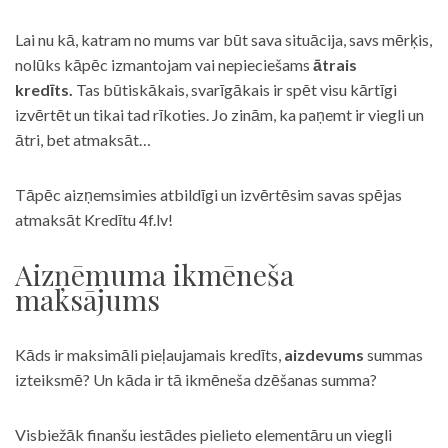
Lai nu kā, katram no mums var būt sava situācija, savs mērķis,
nolūks kāpēc izmantojam vai nepieciešams
ātrais
kredīts.
Tas būtiskākais, svarīgākais ir spēt visu kārtīgi
izvērtēt un tikai tad rīkoties. Jo zinām, ka paņemt ir viegli un
ātri, bet atmaksāt…
Tāpēc aizņemsimies atbildīgi un izvērtēsim savas spējas
atmaksāt Kredītu 4f.lv!
Aizņēmuma ikmēneša
maksājums
Kāds ir maksimāli pieļaujamais kredīts,
aizdevums
summas
izteiksmē? Un kāda ir tā ikmēneša dzēšanas summa?
Visbiežāk finanšu iestādes pielieto elementāru un viegli