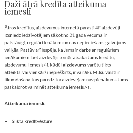
Daži ātrā kredīta atteikuma
iemesli
Ātros kredītus, aizdevumus internetā parasti 4F aizdevēji
izsniedz iedzīvotājiem sākot no 21 gada vecuma, ir
patstāvīgi, regulāri ienākumi un nav nepieciešams galvojums
vai ķīla. Pastāv arī iespēja, ka Jums ir darbs ar regulāriem
ienākumiem, bet aizdevējs tomēr atsaka Jums kredītu,
aizdevumu. Iemesls/-i, kādēļ
aizdevums
varētu tikts
atteikts, vai vienkārši nepiešķirts, ir vairāki. Mūsu valstī ir
likumdošana, kas paredz, ka aizdevējam nav pienākums Jums
paskaidrot vai minēt atteikuma iemeslu/-s.
Atteikuma iemesli:
Slikta kredītvēsture