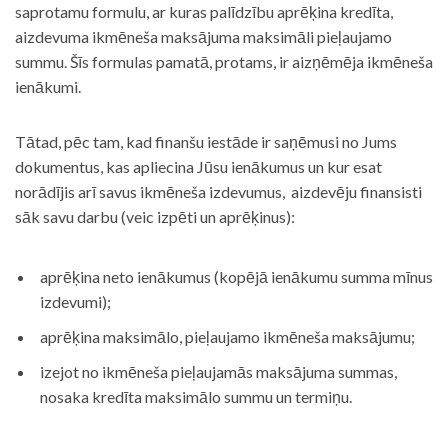
saprotamu formulu, ar kuras palīdzību aprēķina kredīta,
aizdevuma ikmēneša maksājuma maksimāli pieļaujamo
summu. Šīs formulas pamatā, protams, ir aizņēmēja ikmēneša
ienākumi.
Tātad, pēc tam, kad finanšu iestāde ir saņēmusi no Jums
dokumentus, kas apliecina Jūsu ienākumus un kur esat
norādījis arī savus ikmēneša izdevumus, aizdevēju finansisti
sāk savu darbu (veic izpēti un aprēķinus):
aprēķina neto ienākumus (kopējā ienākumu summa mīnus
izdevumi);
aprēķina maksimālo, pieļaujamo ikmēneša maksājumu;
izejot no ikmēneša pieļaujamās maksājuma summas,
nosaka kredīta maksimālo summu un termiņu.