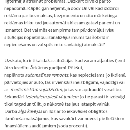
ilgtermiņā atrisināt problēmas. Dažkārt cilvēki par to
nepadomā. Kāpēc gan neņemt, ja dod? Un vēl kad izdzirdi
reklāmu par bezmaksas, bezprocentu un citu mārketinga
reklāmas triku, tad jau automātiski esam gatavi paņemt un
izmantot. Bet vai mēs esam pirms tam pārdomājuši visu
situācijas nopietnību, izanalizējuši mums tas šobrīd ir
nepieciešams un vai spēsim to savlaicīgi atmaksāt?
Uzskatu, ka ir tikai dažas situācijas, kad varam atļauties ņemt
ātro kredītu. Ārkārtas gadījumi. Pēkšņi,
neplānots
automašīnas remonts
, kas nepieciešams, jo ikdienā
pārvietojies ar auto, tas ir vienkārši neizbēgami, vajadzīgi vai
arī
medicīniskām vajadzībām
, jo tas var apdraudēt veselību.
Sekundāri
izdevīgiem piedāvājumiem
, jo tie parasti ir izdevīgi
tikai tagad un tūlīt, jo nākotnē tas ļaus ietaupīt vairāk.
Darba
alga kavējas
un līdz ar to iekavēsiet obligātos
ikmēneša maksājumus, kas savukārt var novest pie lielākiem
finansiāliem zaudējumiem (soda procenti).