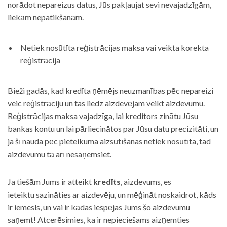
norādot nepareizus datus, Jūs pakļaujat sevi nevajadzīgām,
liekām nepatikšanām.
Netiek nosūtīta reģistrācijas maksa vai veikta korekta
reģistrācija
Bieži gadās, kad kredīta ņēmējs neuzmanības pēc nepareizi
veic reģistrāciju un tas liedz aizdevējam veikt aizdevumu.
Reģistrācijas maksa vajadzīga, lai kreditors zinātu Jūsu
bankas kontu un lai pārliecinātos par Jūsu datu precizitāti, un
ja šī nauda pēc pieteikuma aizsūtīšanas netiek nosūtīta, tad
aizdevumu tā arī nesaņemsiet.
Ja tiešām Jums ir atteikt
kredīts
, aizdevums, es
ieteiktu sazināties ar aizdevēju, un mēģināt noskaidrot, kāds
ir iemesls, un vai ir kādas iespējas Jums šo aizdevumu
saņemt! Atcerēsimies, ka ir nepieciešams aizņemties