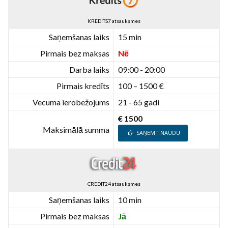
KREDITS7 atsauksmes
Saņemšanas laiks
15 min
Pirmais bez maksas
Nē
Darba laiks
09:00 - 20:00
Pirmais kredīts
100 – 1500 €
Vecuma ierobežojums
21 - 65 gadi
€ 1500
Maksimālā summa
SAŅEMT NAUDU
CREDIT24 atsauksmes
Saņemšanas laiks
10 min
Pirmais bez maksas
Jā