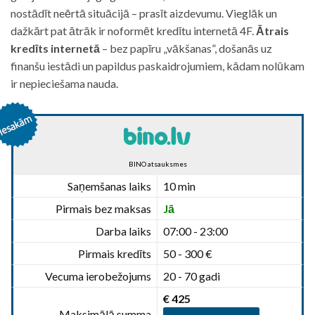
nostādīt neērtā situācijā – prasīt aizdevumu. Vieglāk un
dažkārt pat ātrāk ir noformēt kredītu internetā 4F.
Ātrais
kredīts internetā
– bez papīru „vākšanas”, došanās uz
finanšu iestādi un papildus paskaidrojumiem, kādam nolūkam
ir nepieciešama nauda.
BINO atsauksmes
Saņemšanas laiks
10 min
Pirmais bez maksas
Jā
Darba laiks
07:00 - 23:00
Pirmais kredīts
50 - 300 €
Vecuma ierobežojums
20 - 70 gadi
€ 425
Maksimālā summa