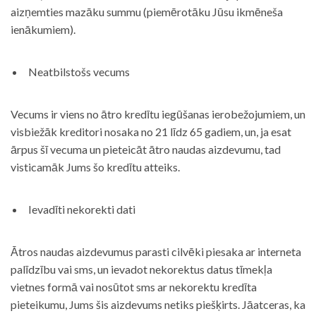
aizņemties mazāku summu (piemērotāku Jūsu ikmēneša
ienākumiem).
Neatbilstošs vecums
Vecums ir viens no ātro kredītu iegūšanas ierobežojumiem, un
visbiežāk kreditori nosaka no 21 līdz 65 gadiem, un, ja esat
ārpus šī vecuma un pieteicāt ātro naudas aizdevumu, tad
visticamāk Jums šo kredītu atteiks.
Ievadīti nekorekti dati
Ātros naudas aizdevumus parasti cilvēki piesaka ar interneta
palīdzību vai sms, un ievadot nekorektus datus tīmekļa
vietnes formā vai nosūtot sms ar nekorektu kredīta
pieteikumu, Jums šis aizdevums netiks piešķirts. Jāatceras, ka