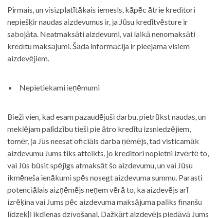
Pirmais, un visizplatītākais iemesls, kāpēc ātrie kreditori
nepiešķir naudas aizdevumus ir, ja Jūsu kredītvēsture ir
sabojāta. Neatmaksāti aizdevumi, vai laikā nenomaksāti
kredītu maksājumi. Šāda informācija ir pieejama visiem
aizdevējiem.
Nepietiekami ieņēmumi
Bieži vien, kad esam pazaudējuši darbu, pietrūkst naudas, un
meklējam palīdzību tieši pie ātro kredītu izsniedzējiem,
tomēr, ja Jūs neesat oficiāls darba ņēmējs, tad visticamāk
aizdevumu Jums tiks atteikts, jo kreditori nopietni izvērtē to,
vai Jūs būsit spējīgs atmaksāt šo aizdevumu, un vai Jūsu
ikmēneša ienākumi spēs nosegt aizdevuma summu. Parasti
potenciālais aizņēmējs neņem vērā to, ka aizdevējs arī
izrēķina vai Jums pēc aizdevuma maksājuma paliks finanšu
līdzekļi ikdienas dzīvošanai. Dažkārt aizdevējs piedāvā Jums