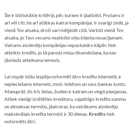
Šie ir būtiskākie kritēriji, pēc kuriem ir jāatbilst. Protams ir
arī vēl citi, tie arī atšķiras katrai kompānijai. Ir svarīgi zināt, ja
vienā Tev atsaka, droši vari mēģināt citā. Varbūt vienā Tev
atsaka, jo Tavs vecums neatbilst viņu klienta nosacījumam.
Vairums aizdevēju kompānijas nepaskaidro kāpēc tiek
atteikts kredīts, jo tā paredz mūsu likumdošana, ka nav
jāsniedz atteikuma iemesls.
Lai vispār būtu iespēja noformēt ātro kredītu internetā, ir
nepieciešams internets, mob. telefons un savs bankas konts.
Manuprāt, šīs trīs lietas, šodien ir katram un viegli pieejamas.
Atliek vienīgi izvēlēties kreditoru, vajadzīgo kredīta summu
un atmaksas termiņu, jāatceras, ka vairākums aizdevēju
maksimālais kredīta termiņš ir 30 dienas.
Kredīts
tiek
noformēts ātri.