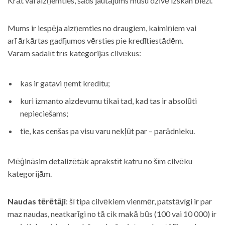
Krāt vai aizņemties, šāds jautājums mūsu dzīvē izskan bieži.
Mums ir iespēja aizņemties no draugiem, kaimiņiem vai
arī ārkārtas gadījumos vērsties pie kredītiestādēm.
Varam sadalīt trīs kategorijās cilvēkus:
kas ir gatavi ņemt kredītu;
kuri izmanto aizdevumu tikai tad, kad tas ir absolūti
nepieciešams;
tie, kas cenšas pa visu varu nekļūt par – parādnieku.
Mēģināsim detalizētāk aprakstīt katru no šīm cilvēku
kategorijām.
Naudas tērētāji
: šī tipa cilvēkiem vienmēr, patstāvīgi ir par
maz naudas, neatkarīgi no tā cik makā būs (100 vai 10 000) ir