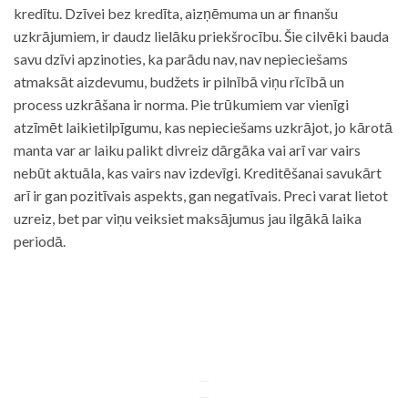
kredītu. Dzīvei bez kredīta, aizņēmuma un ar finanšu
uzkrājumiem, ir daudz lielāku priekšrocību. Šie cilvēki bauda
savu dzīvi apzinoties, ka parādu nav, nav nepieciešams
atmaksāt aizdevumu, budžets ir pilnībā viņu rīcībā un
process uzkrāšana ir norma. Pie trūkumiem var vienīgi
atzīmēt laikietilpīgumu, kas nepieciešams uzkrājot, jo kārotā
manta var ar laiku palikt divreiz dārgāka vai arī var vairs
nebūt aktuāla, kas vairs nav izdevīgi. Kreditēšanai savukārt
arī ir gan pozitīvais aspekts, gan negatīvais. Preci varat lietot
uzreiz, bet par viņu veiksiet maksājumus jau ilgākā laika
periodā.