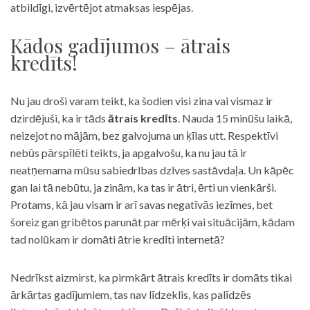
atbildīgi, izvērtējot atmaksas iespējas.
Kādos gadījumos – ātrais
kredīts!
Nu jau droši varam teikt, ka šodien visi zina vai vismaz ir
dzirdējuši, ka ir tāds
ātrais kredīts
. Nauda 15 minūšu laikā,
neizejot no mājām, bez galvojuma un ķīlas utt. Respektīvi
nebūs pārspīlēti teikts, ja apgalvošu, ka nu jau tā ir
neatņemama mūsu sabiedrības dzīves sastāvdaļa. Un kāpēc
gan lai tā nebūtu, ja zinām, ka tas ir ātri, ērti un vienkārši.
Protams, kā jau visam ir arī savas negatīvās iezīmes, bet
šoreiz gan gribētos parunāt par mērķi vai situācijām, kādam
tad nolūkam ir domāti ātrie kredīti internetā?
Nedrīkst aizmirst, ka pirmkārt ātrais kredīts ir domāts tikai
ārkārtas gadījumiem, tas nav līdzeklis, kas palīdzēs