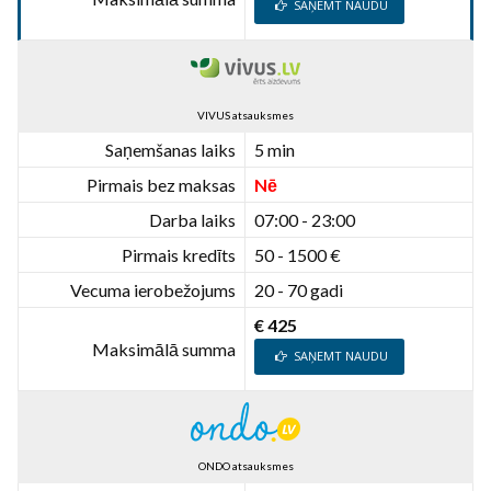
SAŅEMT NAUDU
VIVUS atsauksmes
Saņemšanas laiks
5 min
Pirmais bez maksas
Nē
Darba laiks
07:00 - 23:00
Pirmais kredīts
50 - 1500 €
Vecuma ierobežojums
20 - 70 gadi
€ 425
Maksimālā summa
SAŅEMT NAUDU
ONDO atsauksmes