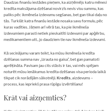
Daudzas finanšu iestādes pieņem, ka aizņēmējs katru mēnesi
kredīta maksājuma dzēšanai novirzīs nevis visu summu, kas
paliks pēc ikmēneša izdevumu segšanas, bet gan tikai daļu no
tās. Turklāt katra finanšu iestāde nosaka savu formulu, pēc
kuras vadīties. Jāņem arī vērā tas, ka pie ikmēneša
izdevumiem parasti netiek pieskaitīti izdevumi par apģērbu,
medikamentiem utt., jo daudziem tie nav ikmēneša izdevumi.
Kā secinājumu varam teikt, ka mūsu ikmēneša kredīta
dzēšanas summa nav „izrauta no gaisa”, bet gan pamatoti
aprēķināta. Pavisam jau cits stāsts ir tas, vai mēs spējam
noturēt mūsu ienākumus kredīta dzēšanas visa perioda laikā
tikpat cik norādījām sākotnēji.
Kredīts
, aizdevums –
process, kas iepriekš prasa rūpīgu izvērtēšanu!
Krāt vai aizņemties?