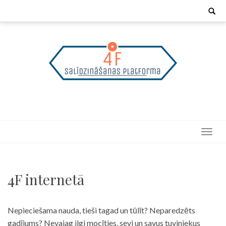
Skip
Search
for:
to
content
4F internetā
Nepieciešama nauda, tieši tagad un tūlīt? Neparedzēts
gadījums? Nevajag ilgi mocīties, sevi un savus tuviniekus