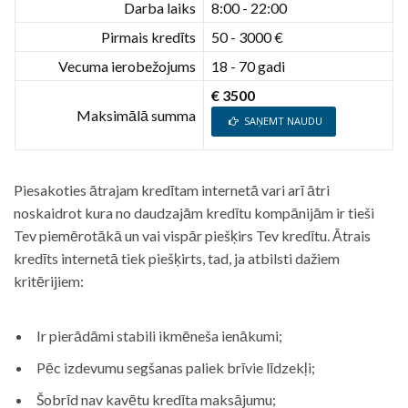
Darba laiks
8:00 - 22:00
Pirmais kredīts
50 - 3000 €
Vecuma ierobežojums
18 - 70 gadi
€ 3500
Maksimālā summa
SAŅEMT NAUDU
Piesakoties ātrajam kredītam internetā vari arī ātri
noskaidrot kura no daudzajām kredītu kompānijām ir tieši
Tev piemērotākā un vai vispār piešķirs Tev kredītu. Ātrais
kredīts internetā tiek piešķirts, tad, ja atbilsti dažiem
kritērijiem:
Ir pierādāmi stabili ikmēneša ienākumi;
Pēc izdevumu segšanas paliek brīvie līdzekļi;
Šobrīd nav kavētu kredīta maksājumu;