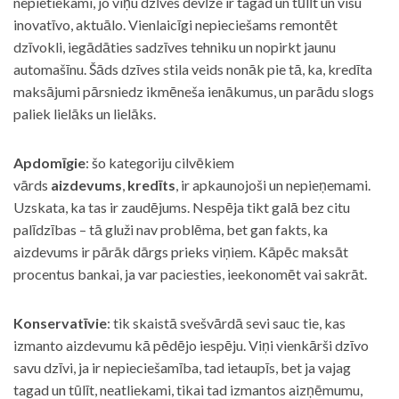
nepietiekami, jo viņu dzīves devīze ir tagad un tūlīt un visu
inovatīvo, aktuālo. Vienlaicīgi nepieciešams remontēt
dzīvokli, iegādāties sadzīves tehniku un nopirkt jaunu
automašīnu. Šāds dzīves stila veids nonāk pie tā, ka, kredīta
maksājumi pārsniedz ikmēneša ienākumus, un parādu slogs
paliek lielāks un lielāks.
Apdomīgie
: šo kategoriju cilvēkiem
vārds
aizdevums
,
kredīts
, ir apkaunojoši un nepieņemami.
Uzskata, ka tas ir zaudējums. Nespēja tikt galā bez citu
palīdzības – tā gluži nav problēma, bet gan fakts, ka
aizdevums ir pārāk dārgs prieks viņiem. Kāpēc maksāt
procentus bankai, ja var paciesties, ieekonomēt vai sakrāt.
Konservatīvie
: tik skaistā svešvārdā sevi sauc tie, kas
izmanto aizdevumu kā pēdējo iespēju. Viņi vienkārši dzīvo
savu dzīvi, ja ir nepieciešamība, tad ietaupīs, bet ja vajag
tagad un tūlīt, neatliekami, tikai tad izmantos aizņēmumu,