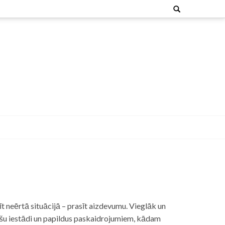
Search
for:
t neērtā situācijā – prasīt aizdevumu. Vieglāk un
nšu iestādi un papildus paskaidrojumiem, kādam