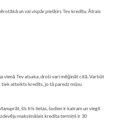
rotākā un vai vispār piešķirs Tev kredītu. Ātrais
āt, ja vienā Tev atsaka, droši vari mēģināt citā. Varbūt
iek atteikts kredīts, jo tā paredz mūsu
nuprāt, šīs trīs lietas, šodien ir katram un viegli
izdevēju maksimālais kredīta termiņš ir 30