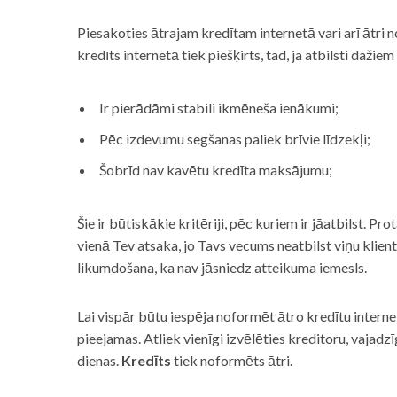
Piesakoties ātrajam kredītam internetā vari arī ātri 
kredīts internetā tiek piešķirts, tad, ja atbilsti dažiem
Ir pierādāmi stabili ikmēneša ienākumi;
Pēc izdevumu segšanas paliek brīvie līdzekļi;
Šobrīd nav kavētu kredīta maksājumu;
Šie ir būtiskākie kritēriji, pēc kuriem ir jāatbilst. Pro
vienā Tev atsaka, jo Tavs vecums neatbilst viņu klie
likumdošana, ka nav jāsniedz atteikuma iemesls.
Lai vispār būtu iespēja noformēt ātro kredītu internet
pieejamas. Atliek vienīgi izvēlēties kreditoru, vaja
dienas.
Kredīts
tiek noformēts ātri.