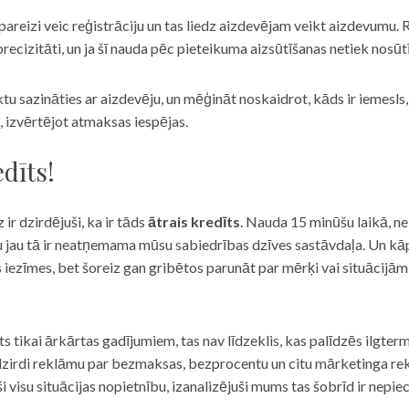
eizi veic reģistrāciju un tas liedz aizdevējam veikt aizdevumu. R
recizitāti, un ja šī nauda pēc pieteikuma aizsūtīšanas netiek nosūt
iktu sazināties ar aizdevēju, un mēģināt noskaidrot, kāds ir iemesl
, izvērtējot atmaksas iespējas.
dīts!
 ir dzirdējuši, ka ir tāds
ātrais kredīts
. Nauda 15 minūšu laikā, ne
u jau tā ir neatņemama mūsu sabiedrības dzīves sastāvdaļa. Un kāpēc 
ās iezīmes, bet šoreiz gan gribētos parunāt par mērķi vai situācijā
s tikai ārkārtas gadījumiem, tas nav līdzeklis, kas palīdzēs ilgter
zirdi reklāmu par bezmaksas, bezprocentu un citu mārketinga rek
visu situācijas nopietnību, izanalizējuši mums tas šobrīd ir nepie