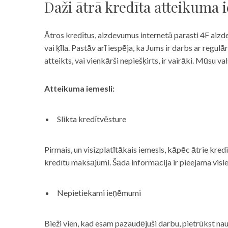
Daži ātrā kredīta atteikuma 
Ātros kredītus, aizdevumus internetā parasti 4F aizd
vai ķīla. Pastāv arī iespēja, ka Jums ir darbs ar reg
atteikts, vai vienkārši nepiešķirts, ir vairāki. Mūsu
Atteikuma iemesli:
Slikta kredītvēsture
Pirmais, un visizplatītākais iemesls, kāpēc ātrie kre
kredītu maksājumi. Šāda informācija ir pieejama visi
Nepietiekami ieņēmumi
Bieži vien, kad esam pazaudējuši darbu, pietrūkst nau