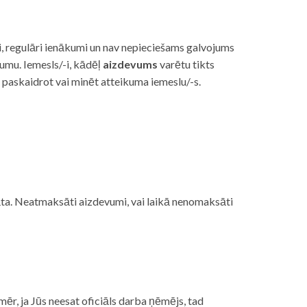
i, regulāri ienākumi un nav nepieciešams galvojums
vumu. Iemesls/-i, kādēļ
aizdevums
varētu tikts
s paskaidrot vai minēt atteikuma iemeslu/-s.
ojāta. Neatmaksāti aizdevumi, vai laikā nenomaksāti
mēr, ja Jūs neesat oficiāls darba ņēmējs, tad