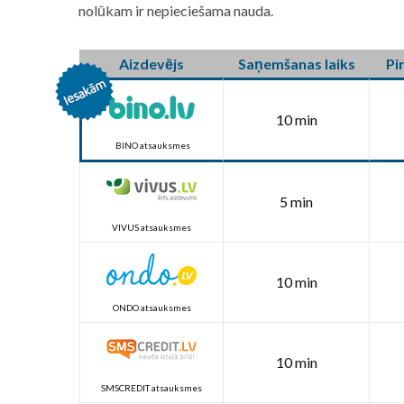
nolūkam ir nepieciešama nauda.
Aizdevējs
Saņemšanas laiks
Pi
10 min
BINO atsauksmes
5 min
VIVUS atsauksmes
10 min
ONDO atsauksmes
10 min
SMSCREDIT atsauksmes