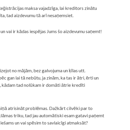
eģistrācijas maksa vajadzīga, lai kreditors zinātu
īta, tad aizdevumu tā arī nesaņemsiet.
s, un vai ir kādas iespējas Jums šo aizdevumu saņemt!
izejot no mājām, bez galvojuma un ķīlas utt.
gan lai tā nebūtu, ja zinām, ka tas ir ātri, ērti un
m, kādam tad nolūkam ir domāti ātrie kredīti
miņā atrisināt problēmas. Dažkārt cilvēki par to
lāmas triku, tad jau automātiski esam gatavi paņemt
ciešams un vai spēsim to savlaicīgi atmaksāt?