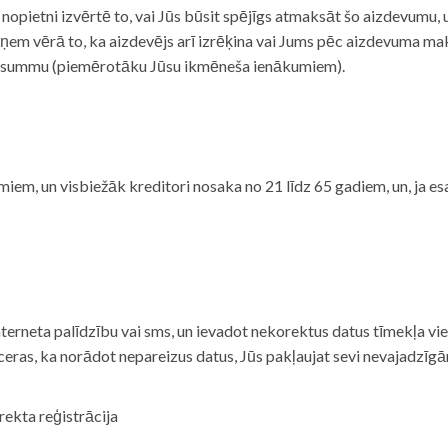
i nopietni izvērtē to, vai Jūs būsit spējīgs atmaksāt šo aizdevumu
m vērā to, ka aizdevējs arī izrēķina vai Jums pēc aizdevuma maks
 summu (piemērotāku Jūsu ikmēneša ienākumiem).
iem, un visbiežāk kreditori nosaka no 21 līdz 65 gadiem, un, ja es
nterneta palīdzību vai sms, un ievadot nekorektus datus tīmekļa vi
tceras, ka norādot nepareizus datus, Jūs pakļaujat sevi nevajadzī
rekta reģistrācija