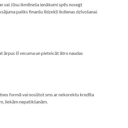
, un vai Jūsu ikmēneša ienākumi spēs nosegt
ājuma paliks finanšu līdzekļi ikdienas dzīvošanai.
at ārpus šī vecuma un pieteicāt ātro naudas
etnes formā vai nosūtot sms ar nekorektu kredīta
gām, liekām nepatikšanām.