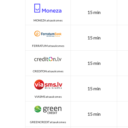
15 min
MONEZA atsauksmes
15 min
FERRATUM atsauksmes
15 min
CREDITON atsauksmes
15 min
VIASMS atsauksmes
15 min
GREENCREDIT atsauksmes