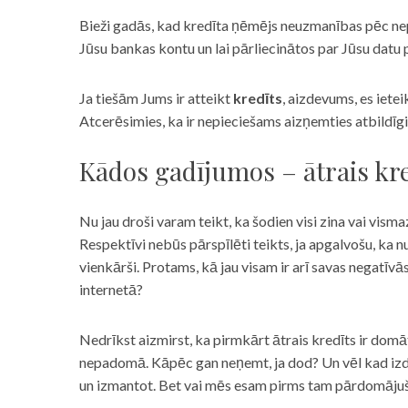
Bieži gadās, kad kredīta ņēmējs neuzmanības pēc nepar
Jūsu bankas kontu un lai pārliecinātos par Jūsu datu p
Ja tiešām Jums ir atteikt
kredīts
, aizdevums, es iete
Atcerēsimies, ka ir nepieciešams aizņemties atbildīgi
Kādos gadījumos – ātrais kre
Nu jau droši varam teikt, ka šodien visi zina vai vismaz
Respektīvi nebūs pārspīlēti teikts, ja apgalvošu, ka n
vienkārši. Protams, kā jau visam ir arī savas negatīv
internetā?
Nedrīkst aizmirst, ka pirmkārt ātrais kredīts ir domāt
nepadomā. Kāpēc gan neņemt, ja dod? Un vēl kad izd
un izmantot. Bet vai mēs esam pirms tam pārdomājuši 