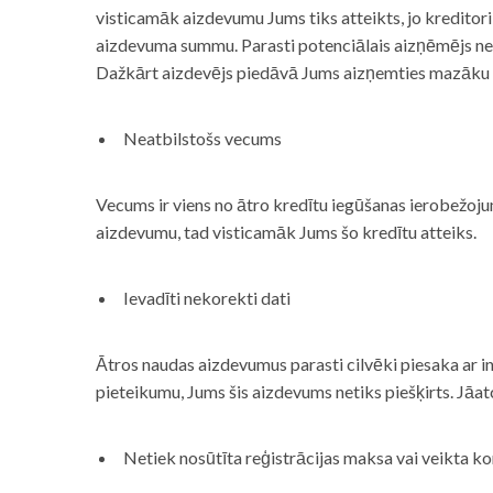
visticamāk aizdevumu Jums tiks atteikts, jo kreditor
aizdevuma summu. Parasti potenciālais aizņēmējs neņe
Dažkārt aizdevējs piedāvā Jums aizņemties mazāku
Neatbilstošs vecums
Vecums ir viens no ātro kredītu iegūšanas ierobežojum
aizdevumu, tad visticamāk Jums šo kredītu atteiks.
Ievadīti nekorekti dati
Ātros naudas aizdevumus parasti cilvēki piesaka ar i
pieteikumu, Jums šis aizdevums netiks piešķirts. Jāa
Netiek nosūtīta reģistrācijas maksa vai veikta ko