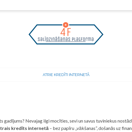
ATRIE KREDĪTI INTERNETĀ
 gadījums? Nevajag ilgi mocīties, sevi un savus tuviniekus nostādī
trais kredīts internetā
– bez papīru „vākšanas”, došanās uz fina