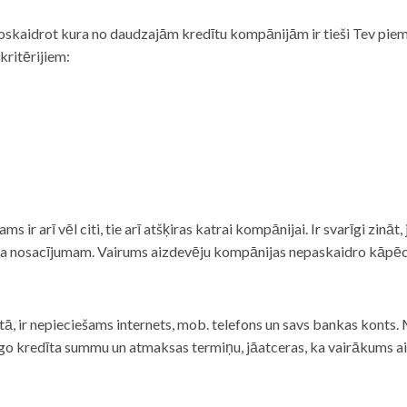
noskaidrot kura no daudzajām kredītu kompānijām ir tieši Tev piemē
 kritērijiem:
tams ir arī vēl citi, tie arī atšķiras katrai kompānijai. Ir svarīgi zin
nta nosacījumam. Vairums aizdevēju kompānijas nepaskaidro kāpēc t
ā, ir nepieciešams internets, mob. telefons un savs bankas konts. Ma
dzīgo kredīta summu un atmaksas termiņu, jāatceras, ka vairākums a