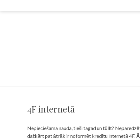
Skip
to
content
4F internetā
Nepieciešama nauda, tieši tagad un tūlīt? Neparedzēts
dažkārt pat ātrāk ir noformēt kredītu internetā 4F.
Ā