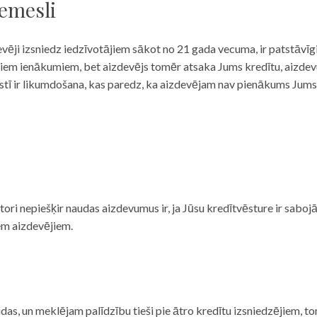
iemesli
evēji izsniedz iedzīvotājiem sākot no 21 gada vecuma, ir patstāvīg
ulāriem ienākumiem, bet aizdevējs tomēr atsaka Jums kredītu, aizde
 valstī ir likumdošana, kas paredz, ka aizdevējam nav pienākums Jum
ditori nepiešķir naudas aizdevumus ir, ja Jūsu kredītvēsture ir sab
em aizdevējiem.
das, un meklējam palīdzību tieši pie ātro kredītu izsniedzējiem, to