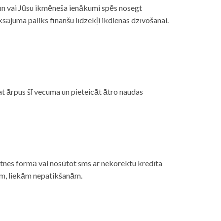
, un vai Jūsu ikmēneša ienākumi spēs nosegt
ājuma paliks finanšu līdzekļi ikdienas dzīvošanai.
at ārpus šī vecuma un pieteicāt ātro naudas
etnes formā vai nosūtot sms ar nekorektu kredīta
gām, liekām nepatikšanām.