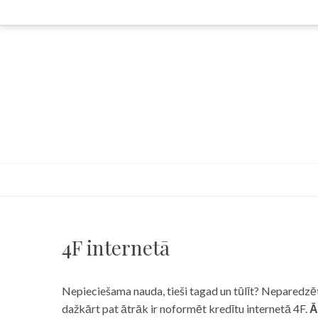
Skip
to
content
4F internetā
Nepieciešama nauda, tieši tagad un tūlīt? Neparedzēts
dažkārt pat ātrāk ir noformēt kredītu internetā 4F.
Ā