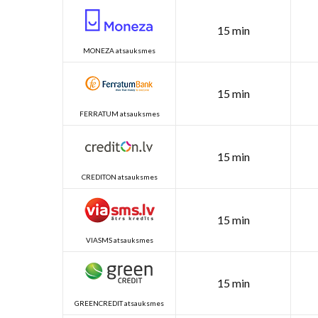
15 min
MONEZA atsauksmes
15 min
FERRATUM atsauksmes
15 min
CREDITON atsauksmes
15 min
VIASMS atsauksmes
15 min
GREENCREDIT atsauksmes