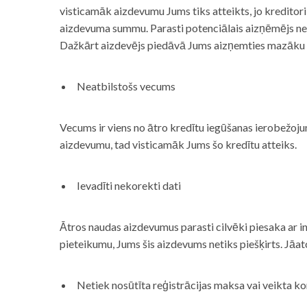
visticamāk aizdevumu Jums tiks atteikts, jo kreditor
aizdevuma summu. Parasti potenciālais aizņēmējs neņe
Dažkārt aizdevējs piedāvā Jums aizņemties mazāku
Neatbilstošs vecums
Vecums ir viens no ātro kredītu iegūšanas ierobežojum
aizdevumu, tad visticamāk Jums šo kredītu atteiks.
Ievadīti nekorekti dati
Ātros naudas aizdevumus parasti cilvēki piesaka ar i
pieteikumu, Jums šis aizdevums netiks piešķirts. Jāa
Netiek nosūtīta reģistrācijas maksa vai veikta ko