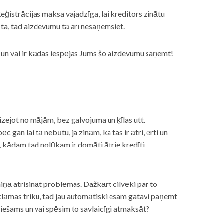
eģistrācijas maksa vajadzīga, lai kreditors zinātu
īta, tad aizdevumu tā arī nesaņemsiet.
s, un vai ir kādas iespējas Jums šo aizdevumu saņemt!
izejot no mājām, bez galvojuma un ķīlas utt.
gan lai tā nebūtu, ja zinām, ka tas ir ātri, ērti un
m, kādam tad nolūkam ir domāti ātrie kredīti
miņā atrisināt problēmas. Dažkārt cilvēki par to
lāmas triku, tad jau automātiski esam gatavi paņemt
ciešams un vai spēsim to savlaicīgi atmaksāt?