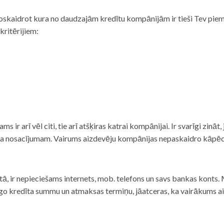
noskaidrot kura no daudzajām kredītu kompānijām ir tieši Tev piemē
 kritērijiem:
tams ir arī vēl citi, tie arī atšķiras katrai kompānijai. Ir svarīgi zin
nta nosacījumam. Vairums aizdevēju kompānijas nepaskaidro kāpēc t
ā, ir nepieciešams internets, mob. telefons un savs bankas konts. Ma
dzīgo kredīta summu un atmaksas termiņu, jāatceras, ka vairākums a