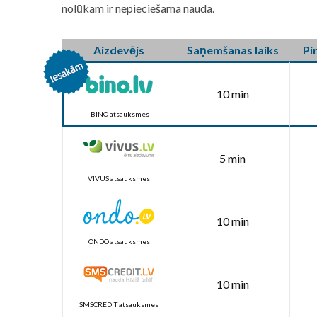
nolūkam ir nepieciešama nauda.
Aizdevējs
Saņemšanas laiks
Pi
10 min
BINO atsauksmes
5 min
VIVUS atsauksmes
10 min
ONDO atsauksmes
10 min
SMSCREDIT atsauksmes