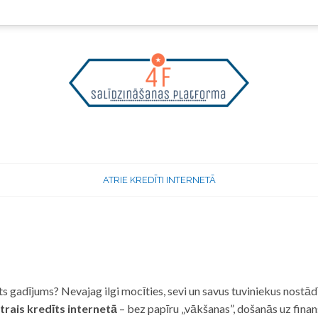
ATRIE KREDĪTI INTERNETĀ
 gadījums? Nevajag ilgi mocīties, sevi un savus tuviniekus nostādī
trais kredīts internetā
– bez papīru „vākšanas”, došanās uz fina