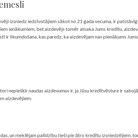
iemesli
evēji izsniedz iedzīvotājiem sākot no 21 gada vecuma, ir patstāvīg
ulāriem ienākumiem, bet aizdevējs tomēr atsaka Jums kredītu, aizde
 valstī ir likumdošana, kas paredz, ka aizdevējam nav pienākums Jum
ditori nepiešķir naudas aizdevumus ir, ja Jūsu kredītvēsture ir sab
em aizdevējiem.
das, un meklējam palīdzību tieši pie ātro kredītu izsniedzējiem, to