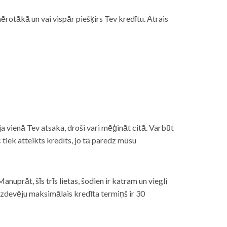
rotākā un vai vispār piešķirs Tev kredītu. Ātrais
āt, ja vienā Tev atsaka, droši vari mēģināt citā. Varbūt
iek atteikts kredīts, jo tā paredz mūsu
nuprāt, šīs trīs lietas, šodien ir katram un viegli
izdevēju maksimālais kredīta termiņš ir 30