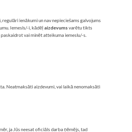
i, regulāri ienākumi un nav nepieciešams galvojums
vumu. Iemesls/-i, kādēļ
aizdevums
varētu tikts
s paskaidrot vai minēt atteikuma iemeslu/-s.
ojāta. Neatmaksāti aizdevumi, vai laikā nenomaksāti
mēr, ja Jūs neesat oficiāls darba ņēmējs, tad