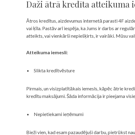
Daži ātrā kredīta atteikuma 
Ātros kredītus, aizdevumus internetā parasti 4F aizd
vai ķīla. Pastāv arī iespēja, ka Jums ir darbs ar reg
atteikts, vai vienkārši nepiešķirts, ir vairāki. Mūsu
Atteikuma iemesli:
Slikta kredītvēsture
Pirmais, un visizplatītākais iemesls, kāpēc ātrie kre
kredītu maksājumi. Šāda informācija ir pieejama visi
Nepietiekami ieņēmumi
Bieži vien, kad esam pazaudējuši darbu, pietrūkst nau