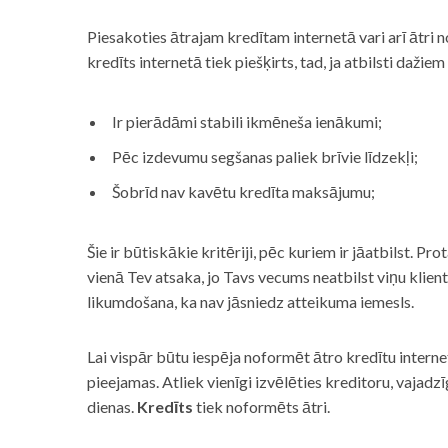
Piesakoties ātrajam kredītam internetā vari arī ātri 
kredīts internetā tiek piešķirts, tad, ja atbilsti dažiem
Ir pierādāmi stabili ikmēneša ienākumi;
Pēc izdevumu segšanas paliek brīvie līdzekļi;
Šobrīd nav kavētu kredīta maksājumu;
Šie ir būtiskākie kritēriji, pēc kuriem ir jāatbilst. Pro
vienā Tev atsaka, jo Tavs vecums neatbilst viņu klie
likumdošana, ka nav jāsniedz atteikuma iemesls.
Lai vispār būtu iespēja noformēt ātro kredītu internet
pieejamas. Atliek vienīgi izvēlēties kreditoru, vaja
dienas.
Kredīts
tiek noformēts ātri.