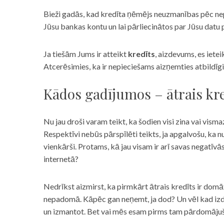
Bieži gadās, kad kredīta ņēmējs neuzmanības pēc nepar
Jūsu bankas kontu un lai pārliecinātos par Jūsu datu p
Ja tiešām Jums ir atteikt
kredīts
, aizdevums, es iete
Atcerēsimies, ka ir nepieciešams aizņemties atbildīgi
Kādos gadījumos – ātrais kre
Nu jau droši varam teikt, ka šodien visi zina vai vismaz
Respektīvi nebūs pārspīlēti teikts, ja apgalvošu, ka n
vienkārši. Protams, kā jau visam ir arī savas negatīv
internetā?
Nedrīkst aizmirst, ka pirmkārt ātrais kredīts ir domāt
nepadomā. Kāpēc gan neņemt, ja dod? Un vēl kad izd
un izmantot. Bet vai mēs esam pirms tam pārdomājuši 