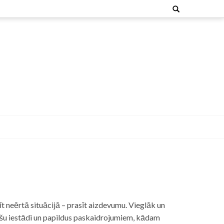
Search
for:
t neērtā situācijā – prasīt aizdevumu. Vieglāk un
nšu iestādi un papildus paskaidrojumiem, kādam