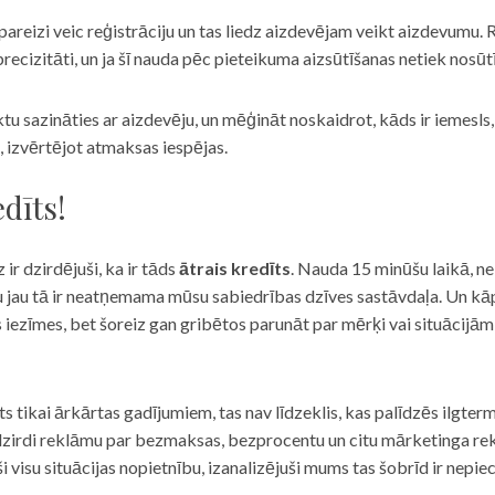
eizi veic reģistrāciju un tas liedz aizdevējam veikt aizdevumu. R
recizitāti, un ja šī nauda pēc pieteikuma aizsūtīšanas netiek nosūt
iktu sazināties ar aizdevēju, un mēģināt noskaidrot, kāds ir iemesl
, izvērtējot atmaksas iespējas.
dīts!
 ir dzirdējuši, ka ir tāds
ātrais kredīts
. Nauda 15 minūšu laikā, ne
u jau tā ir neatņemama mūsu sabiedrības dzīves sastāvdaļa. Un kāpēc 
ās iezīmes, bet šoreiz gan gribētos parunāt par mērķi vai situācijā
s tikai ārkārtas gadījumiem, tas nav līdzeklis, kas palīdzēs ilgter
zirdi reklāmu par bezmaksas, bezprocentu un citu mārketinga rek
visu situācijas nopietnību, izanalizējuši mums tas šobrīd ir nepie