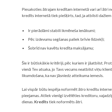
Piesakoties ātrajam kredītam internetā vari arī ātri 
kredīts internetā tiek piešķirts, tad, ja atbilsti dažiem
Ir pierādāmi stabili ikmēneša ienākumi;
Pēc izdevumu segšanas paliek brīvie līdzekļi;
Šobrīd nav kavētu kredīta maksājumu;
Šie ir būtiskākie kritēriji, pēc kuriem ir jāatbilst. Pro
vienā Tev atsaka, jo Tavs vecums neatbilst viņu klie
likumdošana, ka nav jāsniedz atteikuma iemesls.
Lai vispār būtu iespēja noformēt ātro kredītu internet
pieejamas. Atliek vienīgi izvēlēties kreditoru, vaja
dienas.
Kredīts
tiek noformēts ātri.