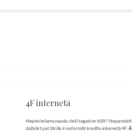
Skip
to
content
4F internetā
Nepieciešama nauda, tieši tagad un tūlīt? Neparedzēts
dažkārt pat ātrāk ir noformēt kredītu internetā 4F.
Ā