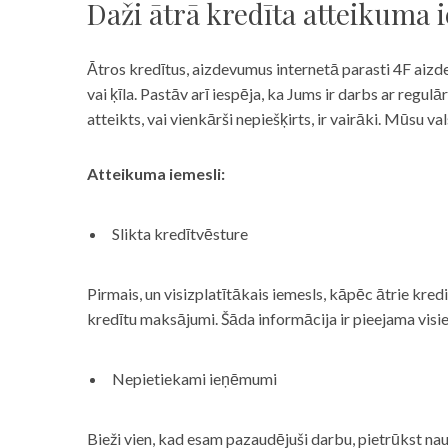
Daži ātrā kredīta atteikuma 
Ātros kredītus, aizdevumus internetā parasti 4F aizd
vai ķīla. Pastāv arī iespēja, ka Jums ir darbs ar reg
atteikts, vai vienkārši nepiešķirts, ir vairāki. Mūsu
Atteikuma iemesli:
Slikta kredītvēsture
Pirmais, un visizplatītākais iemesls, kāpēc ātrie kre
kredītu maksājumi. Šāda informācija ir pieejama visi
Nepietiekami ieņēmumi
Bieži vien, kad esam pazaudējuši darbu, pietrūkst nau