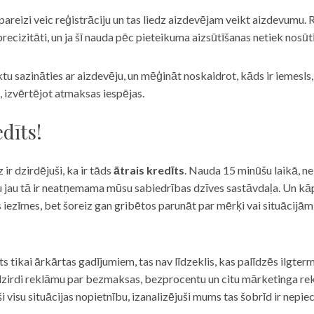
eizi veic reģistrāciju un tas liedz aizdevējam veikt aizdevumu. R
recizitāti, un ja šī nauda pēc pieteikuma aizsūtīšanas netiek nosūt
iktu sazināties ar aizdevēju, un mēģināt noskaidrot, kāds ir iemesl
, izvērtējot atmaksas iespējas.
dīts!
 ir dzirdējuši, ka ir tāds
ātrais kredīts
. Nauda 15 minūšu laikā, ne
u jau tā ir neatņemama mūsu sabiedrības dzīves sastāvdaļa. Un kāpēc 
ās iezīmes, bet šoreiz gan gribētos parunāt par mērķi vai situācijā
s tikai ārkārtas gadījumiem, tas nav līdzeklis, kas palīdzēs ilgter
zirdi reklāmu par bezmaksas, bezprocentu un citu mārketinga rek
visu situācijas nopietnību, izanalizējuši mums tas šobrīd ir nepie