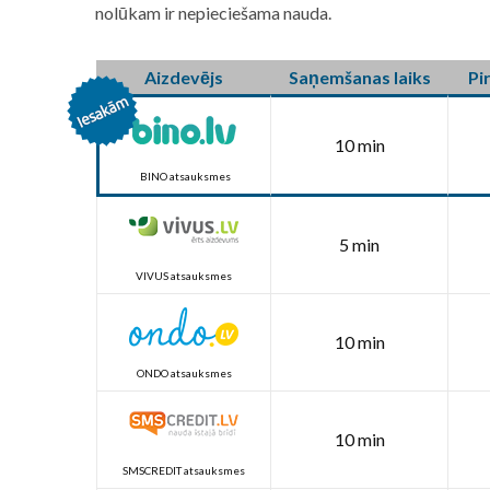
nolūkam ir nepieciešama nauda.
Aizdevējs
Saņemšanas laiks
Pi
10 min
BINO atsauksmes
5 min
VIVUS atsauksmes
10 min
ONDO atsauksmes
10 min
SMSCREDIT atsauksmes