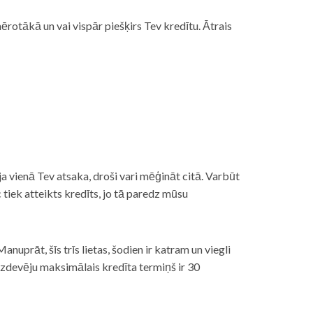
rotākā un vai vispār piešķirs Tev kredītu. Ātrais
āt, ja vienā Tev atsaka, droši vari mēģināt citā. Varbūt
iek atteikts kredīts, jo tā paredz mūsu
nuprāt, šīs trīs lietas, šodien ir katram un viegli
izdevēju maksimālais kredīta termiņš ir 30