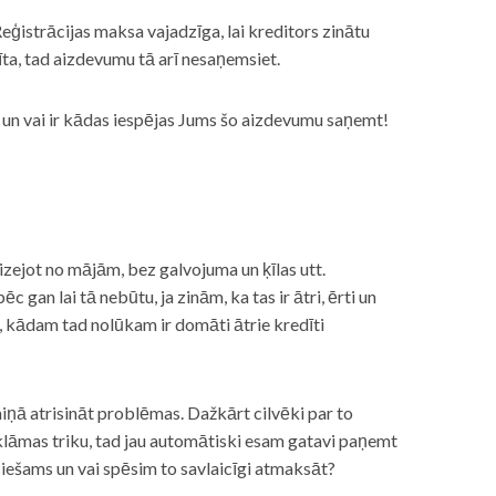
eģistrācijas maksa vajadzīga, lai kreditors zinātu
īta, tad aizdevumu tā arī nesaņemsiet.
s, un vai ir kādas iespējas Jums šo aizdevumu saņemt!
izejot no mājām, bez galvojuma un ķīlas utt.
gan lai tā nebūtu, ja zinām, ka tas ir ātri, ērti un
m, kādam tad nolūkam ir domāti ātrie kredīti
miņā atrisināt problēmas. Dažkārt cilvēki par to
lāmas triku, tad jau automātiski esam gatavi paņemt
ciešams un vai spēsim to savlaicīgi atmaksāt?