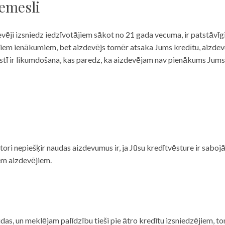
iemesli
evēji izsniedz iedzīvotājiem sākot no 21 gada vecuma, ir patstāvīg
ulāriem ienākumiem, bet aizdevējs tomēr atsaka Jums kredītu, aizde
 valstī ir likumdošana, kas paredz, ka aizdevējam nav pienākums Jum
ditori nepiešķir naudas aizdevumus ir, ja Jūsu kredītvēsture ir sab
em aizdevējiem.
das, un meklējam palīdzību tieši pie ātro kredītu izsniedzējiem, to