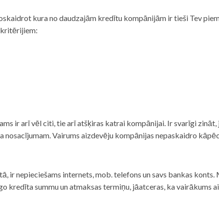
noskaidrot kura no daudzajām kredītu kompānijām ir tieši Tev piemē
 kritērijiem:
tams ir arī vēl citi, tie arī atšķiras katrai kompānijai. Ir svarīgi zin
nta nosacījumam. Vairums aizdevēju kompānijas nepaskaidro kāpēc t
ā, ir nepieciešams internets, mob. telefons un savs bankas konts. Ma
dzīgo kredīta summu un atmaksas termiņu, jāatceras, ka vairākums a