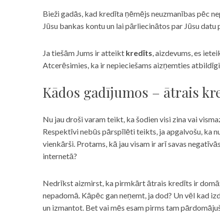
Bieži gadās, kad kredīta ņēmējs neuzmanības pēc nepar
Jūsu bankas kontu un lai pārliecinātos par Jūsu datu p
Ja tiešām Jums ir atteikt
kredīts
, aizdevums, es iete
Atcerēsimies, ka ir nepieciešams aizņemties atbildīgi
Kādos gadījumos – ātrais kre
Nu jau droši varam teikt, ka šodien visi zina vai vismaz
Respektīvi nebūs pārspīlēti teikts, ja apgalvošu, ka n
vienkārši. Protams, kā jau visam ir arī savas negatīv
internetā?
Nedrīkst aizmirst, ka pirmkārt ātrais kredīts ir domāt
nepadomā. Kāpēc gan neņemt, ja dod? Un vēl kad izd
un izmantot. Bet vai mēs esam pirms tam pārdomājuši 