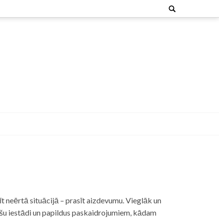
Search
for:
t neērtā situācijā – prasīt aizdevumu. Vieglāk un
nšu iestādi un papildus paskaidrojumiem, kādam