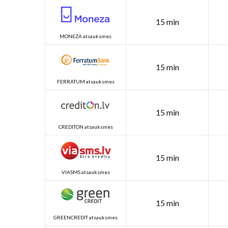
15 min
MONEZA atsauksmes
15 min
FERRATUM atsauksmes
15 min
CREDITON atsauksmes
15 min
VIASMS atsauksmes
15 min
GREENCREDIT atsauksmes