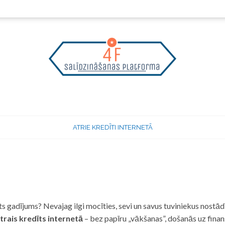
ATRIE KREDĪTI INTERNETĀ
 gadījums? Nevajag ilgi mocīties, sevi un savus tuviniekus nostādī
trais kredīts internetā
– bez papīru „vākšanas”, došanās uz fina