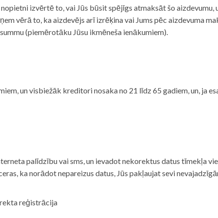
i nopietni izvērtē to, vai Jūs būsit spējīgs atmaksāt šo aizdevumu
m vērā to, ka aizdevējs arī izrēķina vai Jums pēc aizdevuma maks
 summu (piemērotāku Jūsu ikmēneša ienākumiem).
iem, un visbiežāk kreditori nosaka no 21 līdz 65 gadiem, un, ja es
nterneta palīdzību vai sms, un ievadot nekorektus datus tīmekļa vi
tceras, ka norādot nepareizus datus, Jūs pakļaujat sevi nevajadzī
rekta reģistrācija