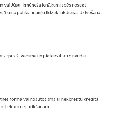
, un vai Jūsu ikmēneša ienākumi spēs nosegt
ājuma paliks finanšu līdzekļi ikdienas dzīvošanai.
at ārpus šī vecuma un pieteicāt ātro naudas
etnes formā vai nosūtot sms ar nekorektu kredīta
gām, liekām nepatikšanām.