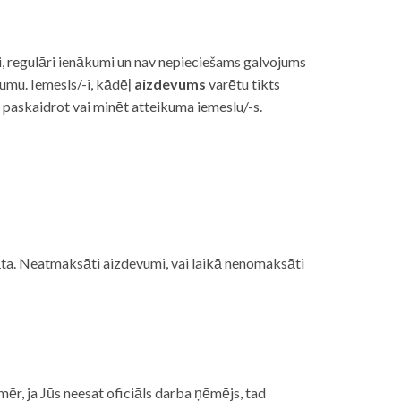
i, regulāri ienākumi un nav nepieciešams galvojums
vumu. Iemesls/-i, kādēļ
aizdevums
varētu tikts
s paskaidrot vai minēt atteikuma iemeslu/-s.
ojāta. Neatmaksāti aizdevumi, vai laikā nenomaksāti
mēr, ja Jūs neesat oficiāls darba ņēmējs, tad