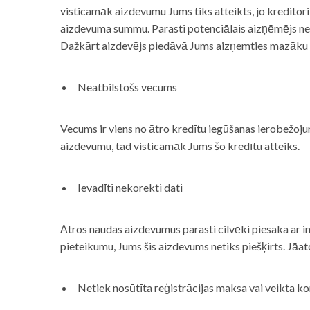
visticamāk aizdevumu Jums tiks atteikts, jo kreditor
aizdevuma summu. Parasti potenciālais aizņēmējs neņe
Dažkārt aizdevējs piedāvā Jums aizņemties mazāku
Neatbilstošs vecums
Vecums ir viens no ātro kredītu iegūšanas ierobežojum
aizdevumu, tad visticamāk Jums šo kredītu atteiks.
Ievadīti nekorekti dati
Ātros naudas aizdevumus parasti cilvēki piesaka ar i
pieteikumu, Jums šis aizdevums netiks piešķirts. Jāa
Netiek nosūtīta reģistrācijas maksa vai veikta ko