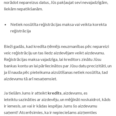
norādot nepareizus datus, Jūs pakļaujat sevi nevajadzīgām,
liekām nepatikšanām.
Netiek nosūtīta reģistrācijas maksa vai veikta korekta
reģistrācija
Bieži gadās, kad kredīta ņēmējs neuzmanības pēc nepareizi
veic reģistrāciju un tas liedz aizdevējam veikt aizdevumu.
Reģistrācijas maksa vajadzīga, lai kreditors zinātu Jūsu
bankas kontu un lai pārliecinātos par Jūsu datu precizitāti, un
ja šī nauda pēc pieteikuma aizsūtīšanas netiek nosūtīta, tad
aizdevumu tā arī nesaņemsiet.
Ja tiešām Jums ir atteikt
kredīts
, aizdevums, es
ieteiktu sazināties ar aizdevēju, un mēģināt noskaidrot, kāds
ir iemesls, un vai ir kādas iespējas Jums šo aizdevumu
saņemt! Atcerēsimies, ka ir nepieciešams aizņemties