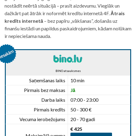
nostādīt neērtā situācijā – prasīt aizdevumu. Vieglāk un
dažkārt pat ātrāk ir noformēt kredītu internetā 4F.
Ātrais
kredīts internetā
– bez papīru „vākšanas”, došanās uz
finanšu iestādi un papildus paskaidrojumiem, kādam nolūkam
ir nepieciešama nauda.
BINO atsauksmes
Saņemšanas laiks
10 min
Pirmais bez maksas
Jā
Darba laiks
07:00 - 23:00
Pirmais kredīts
50 - 300 €
Vecuma ierobežojums
20 - 70 gadi
€ 425
Maksimālā summa