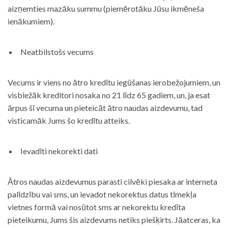
aizņemties mazāku summu (piemērotāku Jūsu ikmēneša
ienākumiem).
Neatbilstošs vecums
Vecums ir viens no ātro kredītu iegūšanas ierobežojumiem, un
visbiežāk kreditori nosaka no 21 līdz 65 gadiem, un, ja esat
ārpus šī vecuma un pieteicāt ātro naudas aizdevumu, tad
visticamāk Jums šo kredītu atteiks.
Ievadīti nekorekti dati
Ātros naudas aizdevumus parasti cilvēki piesaka ar interneta
palīdzību vai sms, un ievadot nekorektus datus tīmekļa
vietnes formā vai nosūtot sms ar nekorektu kredīta
pieteikumu, Jums šis aizdevums netiks piešķirts. Jāatceras, ka