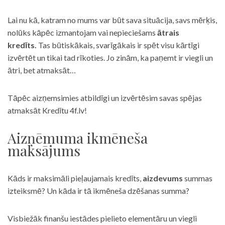
Lai nu kā, katram no mums var būt sava situācija, savs mērķis,
nolūks kāpēc izmantojam vai nepieciešams
ātrais
kredīts.
Tas būtiskākais, svarīgākais ir spēt visu kārtīgi
izvērtēt un tikai tad rīkoties. Jo zinām, ka paņemt ir viegli un
ātri, bet atmaksāt…
Tāpēc aizņemsimies atbildīgi un izvērtēsim savas spējas
atmaksāt Kredītu 4f.lv!
Aizņēmuma ikmēneša
maksājums
Kāds ir maksimāli pieļaujamais kredīts,
aizdevums
summas
izteiksmē? Un kāda ir tā ikmēneša dzēšanas summa?
Visbiežāk finanšu iestādes pielieto elementāru un viegli