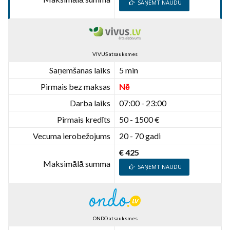
SAŅEMT NAUDU
VIVUS atsauksmes
Saņemšanas laiks
5 min
Pirmais bez maksas
Nē
Darba laiks
07:00 - 23:00
Pirmais kredīts
50 - 1500 €
Vecuma ierobežojums
20 - 70 gadi
€ 425
Maksimālā summa
SAŅEMT NAUDU
ONDO atsauksmes