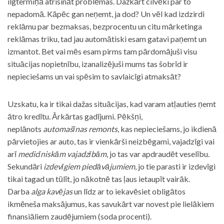
ilgtermiņā atrisināt problēmas. Dažkārt cilvēki par to
nepadomā. Kāpēc gan neņemt, ja dod? Un vēl kad izdzirdi
reklāmu par bezmaksas, bezprocentu un citu mārketinga
reklāmas triku, tad jau automātiski esam gatavi paņemt un
izmantot. Bet vai mēs esam pirms tam pārdomājuši visu
situācijas nopietnību, izanalizējuši mums tas šobrīd ir
nepieciešams un vai spēsim to savlaicīgi atmaksāt?
Uzskatu, ka ir tikai dažas situācijas, kad varam atļauties ņemt
ātro kredītu. Ārkārtas gadījumi. Pēkšņi,
neplānots
automašīnas remonts
, kas nepieciešams, jo ikdienā
pārvietojies ar auto, tas ir vienkārši neizbēgami, vajadzīgi vai
arī
medicīniskām vajadzībām
, jo tas var apdraudēt veselību.
Sekundāri
izdevīgiem piedāvājumiem
, jo tie parasti ir izdevīgi
tikai tagad un tūlīt, jo nākotnē tas ļaus ietaupīt vairāk.
Darba
alga kavējas
un līdz ar to iekavēsiet obligātos
ikmēneša maksājumus, kas savukārt var novest pie lielākiem
finansiāliem zaudējumiem (soda procenti).