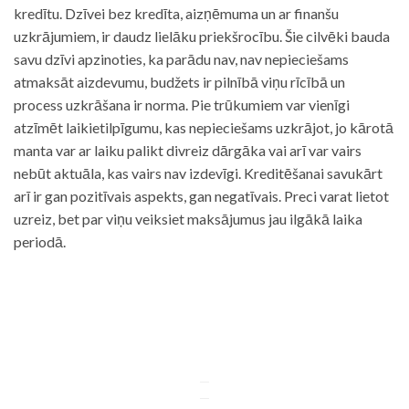
kredītu. Dzīvei bez kredīta, aizņēmuma un ar finanšu
uzkrājumiem, ir daudz lielāku priekšrocību. Šie cilvēki bauda
savu dzīvi apzinoties, ka parādu nav, nav nepieciešams
atmaksāt aizdevumu, budžets ir pilnībā viņu rīcībā un
process uzkrāšana ir norma. Pie trūkumiem var vienīgi
atzīmēt laikietilpīgumu, kas nepieciešams uzkrājot, jo kārotā
manta var ar laiku palikt divreiz dārgāka vai arī var vairs
nebūt aktuāla, kas vairs nav izdevīgi. Kreditēšanai savukārt
arī ir gan pozitīvais aspekts, gan negatīvais. Preci varat lietot
uzreiz, bet par viņu veiksiet maksājumus jau ilgākā laika
periodā.