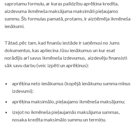
saprotamu formulu, ar kuras palīdzību aprēķina kredīta,
aizdevuma ikmēneša maksājuma maksimāli pieļaujamo
summu. Šīs formulas pamatā, protams, ir aizņēmēja ikmēneša
ienākumi.
Tātad, pēc tam, kad finanšu iestāde ir saņēmusi no Jums
dokumentus, kas apliecina Jūsu ienākumus un kur esat
norādījis arī savus ikmēneša izdevumus, aizdevēju finansisti
sāk savu darbu (veic izpēti un aprēķinus):
aprēķina neto ienākumus (kopējā ienākumu summa mīnus
izdevumi);
aprēķina maksimālo, pieļaujamo ikmēneša maksājumu;
izejot no ikmēneša pieļaujamās maksājuma summas,
nosaka kredīta maksimālo summu un termiņu.