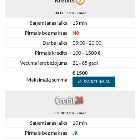
KREDITS7 atsauksmes
Saņemšanas laiks
15 min
Pirmais bez maksas
Nē
Darba laiks
09:00 - 20:00
Pirmais kredīts
100 – 1500 €
Vecuma ierobežojums
21 - 65 gadi
€ 1500
Maksimālā summa
SAŅEMT NAUDU
CREDIT24 atsauksmes
Saņemšanas laiks
10 min
Pirmais bez maksas
Jā