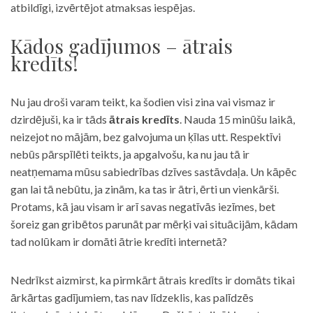
atbildīgi, izvērtējot atmaksas iespējas.
Kādos gadījumos – ātrais
kredīts!
Nu jau droši varam teikt, ka šodien visi zina vai vismaz ir
dzirdējuši, ka ir tāds
ātrais kredīts
. Nauda 15 minūšu laikā,
neizejot no mājām, bez galvojuma un ķīlas utt. Respektīvi
nebūs pārspīlēti teikts, ja apgalvošu, ka nu jau tā ir
neatņemama mūsu sabiedrības dzīves sastāvdaļa. Un kāpēc
gan lai tā nebūtu, ja zinām, ka tas ir ātri, ērti un vienkārši.
Protams, kā jau visam ir arī savas negatīvās iezīmes, bet
šoreiz gan gribētos parunāt par mērķi vai situācijām, kādam
tad nolūkam ir domāti ātrie kredīti internetā?
Nedrīkst aizmirst, ka pirmkārt ātrais kredīts ir domāts tikai
ārkārtas gadījumiem, tas nav līdzeklis, kas palīdzēs