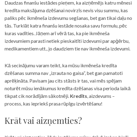
Daudzas finanšu iestādes pieņem, ka aizņēmējs katru mēnesi
kredīta maksājuma dzēšanai novirzīs nevis visu summu, kas
paliks pēc ikmēneša izdevumu segšanas, bet gan tikai daļu no
tās. Turklāt katra finanšu iestāde nosaka savu formulu, pēc
kuras vadīties. Jāņem arī vērā tas, ka pie ikmēneša
izdevumiem parasti netiek pieskaitīti izdevumi par apģērbu,
medikamentiem utt., jo daudziem tie nav ikmēneša izdevumi.
Kā secinājumu varam teikt, ka mūsu ikmēneša kredīta
dzēšanas summa nav „izrauta no gaisa”, bet gan pamatoti
aprēķināta. Pavisam jau cits stāsts ir tas, vai mēs spējam
noturēt mūsu ienākumus kredīta dzēšanas visa perioda laikā
tikpat cik norādījām sākotnēji.
Kredīts
, aizdevums –
process, kas iepriekš prasa rūpīgu izvērtēšanu!
Krāt vai aizņemties?