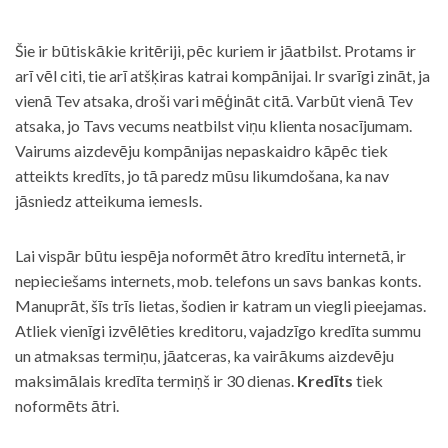
Šie ir būtiskākie kritēriji, pēc kuriem ir jāatbilst. Protams ir
arī vēl citi, tie arī atšķiras katrai kompānijai. Ir svarīgi zināt, ja
vienā Tev atsaka, droši vari mēģināt citā. Varbūt vienā Tev
atsaka, jo Tavs vecums neatbilst viņu klienta nosacījumam.
Vairums aizdevēju kompānijas nepaskaidro kāpēc tiek
atteikts kredīts, jo tā paredz mūsu likumdošana, ka nav
jāsniedz atteikuma iemesls.
Lai vispār būtu iespēja noformēt ātro kredītu internetā, ir
nepieciešams internets, mob. telefons un savs bankas konts.
Manuprāt, šīs trīs lietas, šodien ir katram un viegli pieejamas.
Atliek vienīgi izvēlēties kreditoru, vajadzīgo kredīta summu
un atmaksas termiņu, jāatceras, ka vairākums aizdevēju
maksimālais kredīta termiņš ir 30 dienas.
Kredīts
tiek
noformēts ātri.