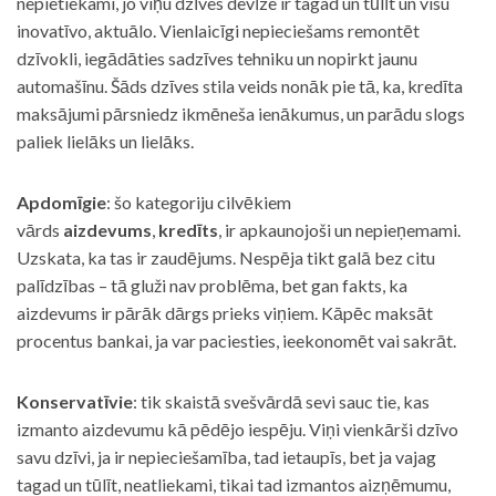
nepietiekami, jo viņu dzīves devīze ir tagad un tūlīt un visu
inovatīvo, aktuālo. Vienlaicīgi nepieciešams remontēt
dzīvokli, iegādāties sadzīves tehniku un nopirkt jaunu
automašīnu. Šāds dzīves stila veids nonāk pie tā, ka, kredīta
maksājumi pārsniedz ikmēneša ienākumus, un parādu slogs
paliek lielāks un lielāks.
Apdomīgie
: šo kategoriju cilvēkiem
vārds
aizdevums
,
kredīts
, ir apkaunojoši un nepieņemami.
Uzskata, ka tas ir zaudējums. Nespēja tikt galā bez citu
palīdzības – tā gluži nav problēma, bet gan fakts, ka
aizdevums ir pārāk dārgs prieks viņiem. Kāpēc maksāt
procentus bankai, ja var paciesties, ieekonomēt vai sakrāt.
Konservatīvie
: tik skaistā svešvārdā sevi sauc tie, kas
izmanto aizdevumu kā pēdējo iespēju. Viņi vienkārši dzīvo
savu dzīvi, ja ir nepieciešamība, tad ietaupīs, bet ja vajag
tagad un tūlīt, neatliekami, tikai tad izmantos aizņēmumu,