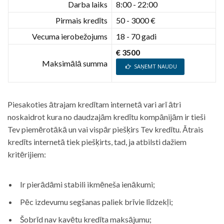
Darba laiks
8:00 - 22:00
Pirmais kredīts
50 - 3000 €
Vecuma ierobežojums
18 - 70 gadi
€ 3500
Maksimālā summa
SAŅEMT NAUDU
Piesakoties ātrajam kredītam internetā vari arī ātri
noskaidrot kura no daudzajām kredītu kompānijām ir tieši
Tev piemērotākā un vai vispār piešķirs Tev kredītu. Ātrais
kredīts internetā tiek piešķirts, tad, ja atbilsti dažiem
kritērijiem:
Ir pierādāmi stabili ikmēneša ienākumi;
Pēc izdevumu segšanas paliek brīvie līdzekļi;
Šobrīd nav kavētu kredīta maksājumu;