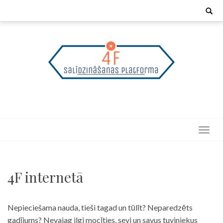
Skip
Search
for:
to
content
4F internetā
Nepieciešama nauda, tieši tagad un tūlīt? Neparedzēts
gadījums? Nevajag ilgi mocīties, sevi un savus tuviniekus