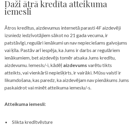
Daži ātrā kredīta atteikuma
iemesli
Ātros kredītus, aizdevumus internetā parasti 4F aizdevēji
izsniedz iedzīvotājiem sākot no 21 gada vecuma, ir
patstāvīgi, regulāri ienākumi un nav nepieciešams galvojums
vai ķīla. Pastāv arī iespēja, ka Jums ir darbs ar regulāriem
ienākumiem, bet aizdevējs tomēr atsaka Jums kredītu,
aizdevumu. Iemesls/-i, kādēļ
aizdevums
varētu tikts
atteikts, vai vienkārši nepiešķirts, ir vairāki. Mūsu valstī ir
likumdošana, kas paredz, ka aizdevējam nav pienākums Jums
paskaidrot vai minēt atteikuma iemeslu/-s.
Atteikuma iemesli:
Slikta kredītvēsture