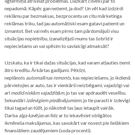
ilgtermiņā atrisināt problēmas. Dažkārt cilvēki par to
nepadomā. Kāpēc gan neņemt, ja dod? Un vēl kad izdzirdi
reklāmu par bezmaksas, bezprocentu un citu mārketinga
reklāmas triku, tad jau automātiski esam gatavi paņemt un
izmantot. Bet vai mēs esam pirms tam pārdomājuši visu
situācijas nopietnību, izanalizējuši mums tas šobrīd ir
nepieciešams un vai spēsim to savlaicīgi atmaksāt?
Uzskatu, ka ir tikai dažas situācijas, kad varam atļauties ņemt
ātro kredītu. Ārkārtas gadījumi. Pēkšņi,
neplānots
automašīnas remonts
, kas nepieciešams, jo ikdienā
pārvietojies ar auto, tas ir vienkārši neizbēgami, vajadzīgi vai
arī
medicīniskām vajadzībām
, jo tas var apdraudēt veselību.
Sekundāri
izdevīgiem piedāvājumiem
, jo tie parasti ir izdevīgi
tikai tagad un tūlīt, jo nākotnē tas ļaus ietaupīt vairāk.
Darba
alga kavējas
un līdz ar to iekavēsiet obligātos
ikmēneša maksājumus, kas savukārt var novest pie lielākiem
finansiāliem zaudējumiem (soda procenti).