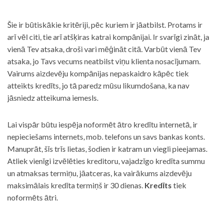
Šie ir būtiskākie kritēriji, pēc kuriem ir jāatbilst. Protams ir
arī vēl citi, tie arī atšķiras katrai kompānijai. Ir svarīgi zināt, ja
vienā Tev atsaka, droši vari mēģināt citā. Varbūt vienā Tev
atsaka, jo Tavs vecums neatbilst viņu klienta nosacījumam.
Vairums aizdevēju kompānijas nepaskaidro kāpēc tiek
atteikts kredīts, jo tā paredz mūsu likumdošana, ka nav
jāsniedz atteikuma iemesls.
Lai vispār būtu iespēja noformēt ātro kredītu internetā, ir
nepieciešams internets, mob. telefons un savs bankas konts.
Manuprāt, šīs trīs lietas, šodien ir katram un viegli pieejamas.
Atliek vienīgi izvēlēties kreditoru, vajadzīgo kredīta summu
un atmaksas termiņu, jāatceras, ka vairākums aizdevēju
maksimālais kredīta termiņš ir 30 dienas.
Kredīts
tiek
noformēts ātri.