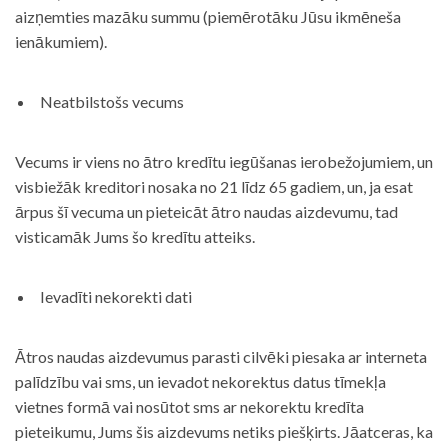
aizņemties mazāku summu (piemērotāku Jūsu ikmēneša
ienākumiem).
Neatbilstošs vecums
Vecums ir viens no ātro kredītu iegūšanas ierobežojumiem, un
visbiežāk kreditori nosaka no 21 līdz 65 gadiem, un, ja esat
ārpus šī vecuma un pieteicāt ātro naudas aizdevumu, tad
visticamāk Jums šo kredītu atteiks.
Ievadīti nekorekti dati
Ātros naudas aizdevumus parasti cilvēki piesaka ar interneta
palīdzību vai sms, un ievadot nekorektus datus tīmekļa
vietnes formā vai nosūtot sms ar nekorektu kredīta
pieteikumu, Jums šis aizdevums netiks piešķirts. Jāatceras, ka