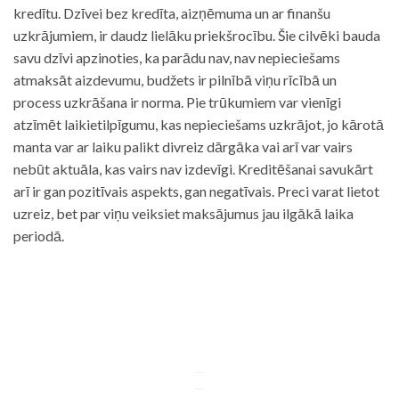
kredītu. Dzīvei bez kredīta, aizņēmuma un ar finanšu
uzkrājumiem, ir daudz lielāku priekšrocību. Šie cilvēki bauda
savu dzīvi apzinoties, ka parādu nav, nav nepieciešams
atmaksāt aizdevumu, budžets ir pilnībā viņu rīcībā un
process uzkrāšana ir norma. Pie trūkumiem var vienīgi
atzīmēt laikietilpīgumu, kas nepieciešams uzkrājot, jo kārotā
manta var ar laiku palikt divreiz dārgāka vai arī var vairs
nebūt aktuāla, kas vairs nav izdevīgi. Kreditēšanai savukārt
arī ir gan pozitīvais aspekts, gan negatīvais. Preci varat lietot
uzreiz, bet par viņu veiksiet maksājumus jau ilgākā laika
periodā.