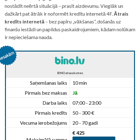
nostādīt neērtā situācijā – prasīt aizdevumu. Vieglāk un
dažkārt pat ātrāk ir noformēt kredītu internetā 4F.
Ātrais
kredīts internetā
– bez papīru „vākšanas”, došanās uz
finanšu iestādi un papildus paskaidrojumiem, kādam nolūkam
ir nepieciešama nauda.
BINO atsauksmes
Saņemšanas laiks
10 min
Pirmais bez maksas
Jā
Darba laiks
07:00 - 23:00
Pirmais kredīts
50 - 300 €
Vecuma ierobežojums
20 - 70 gadi
€ 425
Maksimālā summa