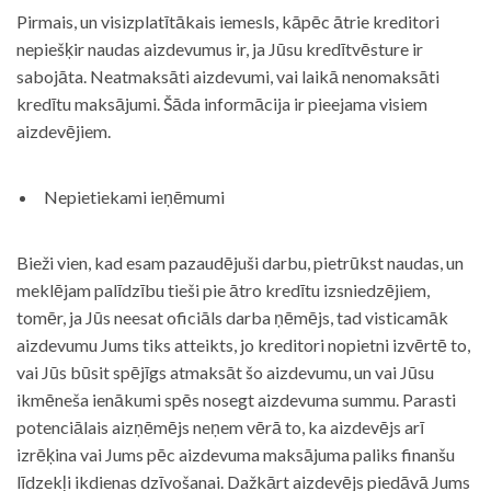
Pirmais, un visizplatītākais iemesls, kāpēc ātrie kreditori
nepiešķir naudas aizdevumus ir, ja Jūsu kredītvēsture ir
sabojāta. Neatmaksāti aizdevumi, vai laikā nenomaksāti
kredītu maksājumi. Šāda informācija ir pieejama visiem
aizdevējiem.
Nepietiekami ieņēmumi
Bieži vien, kad esam pazaudējuši darbu, pietrūkst naudas, un
meklējam palīdzību tieši pie ātro kredītu izsniedzējiem,
tomēr, ja Jūs neesat oficiāls darba ņēmējs, tad visticamāk
aizdevumu Jums tiks atteikts, jo kreditori nopietni izvērtē to,
vai Jūs būsit spējīgs atmaksāt šo aizdevumu, un vai Jūsu
ikmēneša ienākumi spēs nosegt aizdevuma summu. Parasti
potenciālais aizņēmējs neņem vērā to, ka aizdevējs arī
izrēķina vai Jums pēc aizdevuma maksājuma paliks finanšu
līdzekļi ikdienas dzīvošanai. Dažkārt aizdevējs piedāvā Jums