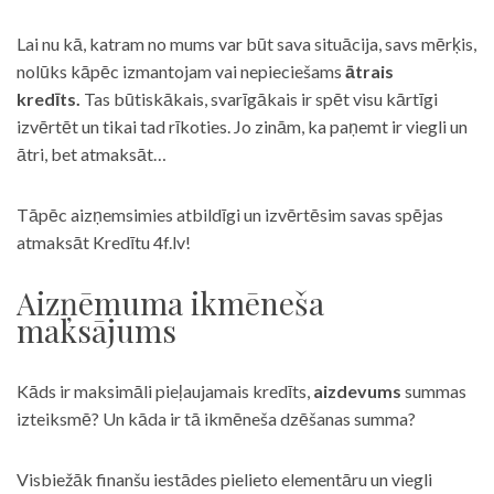
Lai nu kā, katram no mums var būt sava situācija, savs mērķis,
nolūks kāpēc izmantojam vai nepieciešams
ātrais
kredīts.
Tas būtiskākais, svarīgākais ir spēt visu kārtīgi
izvērtēt un tikai tad rīkoties. Jo zinām, ka paņemt ir viegli un
ātri, bet atmaksāt…
Tāpēc aizņemsimies atbildīgi un izvērtēsim savas spējas
atmaksāt Kredītu 4f.lv!
Aizņēmuma ikmēneša
maksājums
Kāds ir maksimāli pieļaujamais kredīts,
aizdevums
summas
izteiksmē? Un kāda ir tā ikmēneša dzēšanas summa?
Visbiežāk finanšu iestādes pielieto elementāru un viegli