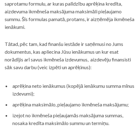
saprotamu formulu, ar kuras palīdzību aprēķina kredīta,
aizdevuma ikmēneša maksājuma maksimāli pieļaujamo
summu. Šīs formulas pamatā, protams, ir aizņēmēja ikmēneša
ienākumi.
Tātad, pēc tam, kad finanšu iestāde ir saņēmusi no Jums
dokumentus, kas apliecina Jūsu ienākumus un kur esat
norādījis arī savus ikmēneša izdevumus, aizdevēju finansisti
sāk savu darbu (veic izpēti un aprēķinus):
aprēķina neto ienākumus (kopējā ienākumu summa mīnus
izdevumi);
aprēķina maksimālo, pieļaujamo ikmēneša maksājumu;
izejot no ikmēneša pieļaujamās maksājuma summas,
nosaka kredīta maksimālo summu un termiņu.