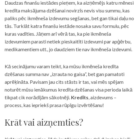
Daudzas finanšu iestādes pieņem, ka aizņēmējs katru mēnesi
kredīta maksājuma dzēšanai novirzīs nevis visu summu, kas
paliks pēc ikmēneša izdevumu segšanas, bet gan tikai daļu no
tās. Turklāt katra finanšu iestāde nosaka savu formulu, pēc
kuras vadīties. Jāņem arī vērā tas, ka pie ikmēneša
izdevumiem parasti netiek pieskaitīti izdevumi par apģērbu,
medikamentiem utt., jo daudziem tie nav ikmēneša izdevumi.
Kā secinājumu varam teikt, ka mūsu ikmēneša kredīta
dzēšanas summa nav „izrauta no gaisa”, bet gan pamatoti
aprēķināta. Pavisam jau cits stāsts ir tas, vai mēs spējam
noturēt mūsu ienākumus kredīta dzēšanas visa perioda laikā
tikpat cik norādījām sākotnēji.
Kredīts
, aizdevums –
process, kas iepriekš prasa rūpīgu izvērtēšanu!
Krāt vai aizņemties?