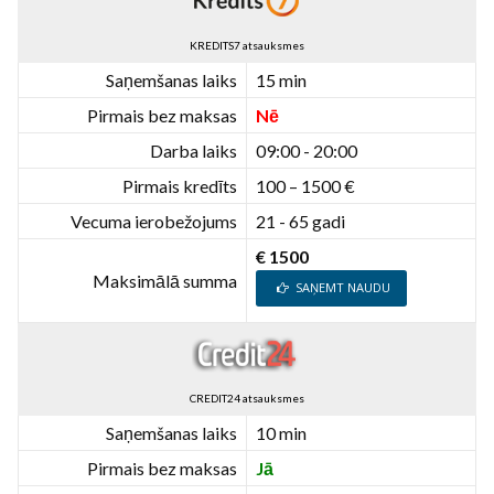
KREDITS7 atsauksmes
Saņemšanas laiks
15 min
Pirmais bez maksas
Nē
Darba laiks
09:00 - 20:00
Pirmais kredīts
100 – 1500 €
Vecuma ierobežojums
21 - 65 gadi
€ 1500
Maksimālā summa
SAŅEMT NAUDU
CREDIT24 atsauksmes
Saņemšanas laiks
10 min
Pirmais bez maksas
Jā