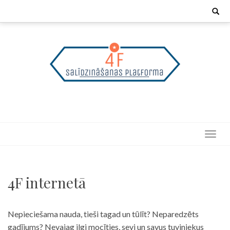
Skip
Search
for:
to
content
4F internetā
Nepieciešama nauda, tieši tagad un tūlīt? Neparedzēts
gadījums? Nevajag ilgi mocīties, sevi un savus tuviniekus