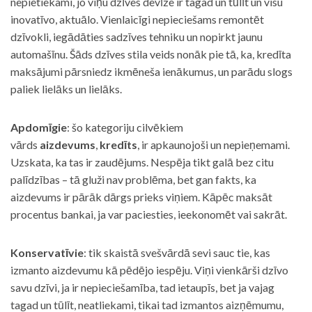
nepietiekami, jo viņu dzīves devīze ir tagad un tūlīt un visu
inovatīvo, aktuālo. Vienlaicīgi nepieciešams remontēt
dzīvokli, iegādāties sadzīves tehniku un nopirkt jaunu
automašīnu. Šāds dzīves stila veids nonāk pie tā, ka, kredīta
maksājumi pārsniedz ikmēneša ienākumus, un parādu slogs
paliek lielāks un lielāks.
Apdomīgie
: šo kategoriju cilvēkiem
vārds
aizdevums
,
kredīts
, ir apkaunojoši un nepieņemami.
Uzskata, ka tas ir zaudējums. Nespēja tikt galā bez citu
palīdzības – tā gluži nav problēma, bet gan fakts, ka
aizdevums ir pārāk dārgs prieks viņiem. Kāpēc maksāt
procentus bankai, ja var paciesties, ieekonomēt vai sakrāt.
Konservatīvie
: tik skaistā svešvārdā sevi sauc tie, kas
izmanto aizdevumu kā pēdējo iespēju. Viņi vienkārši dzīvo
savu dzīvi, ja ir nepieciešamība, tad ietaupīs, bet ja vajag
tagad un tūlīt, neatliekami, tikai tad izmantos aizņēmumu,