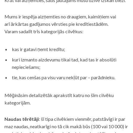
Krāt vai aizņemties, šāds jautājums mūsu dzīvē izskan bieži.
Mums ir iespēja aizņemties no draugiem, kaimiņiem vai
arī ārkārtas gadījumos vērsties pie kredītiestādēm.
Varam sadalīt trīs kategorijās cilvēkus:
kas ir gatavi ņemt kredītu;
kuri izmanto aizdevumu tikai tad, kad tas ir absolūti
nepieciešams;
tie, kas cenšas pa visu varu nekļūt par – parādnieku.
Mēģināsim detalizētāk aprakstīt katru no šīm cilvēku
kategorijām.
Naudas tērētāji
: šī tipa cilvēkiem vienmēr, patstāvīgi ir par
maz naudas, neatkarīgi no tā cik makā būs (100 vai 10 000) ir