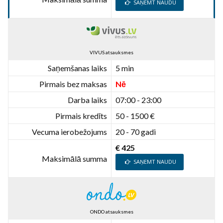
SAŅEMT NAUDU
VIVUS atsauksmes
Saņemšanas laiks
5 min
Pirmais bez maksas
Nē
Darba laiks
07:00 - 23:00
Pirmais kredīts
50 - 1500 €
Vecuma ierobežojums
20 - 70 gadi
€ 425
Maksimālā summa
SAŅEMT NAUDU
ONDO atsauksmes