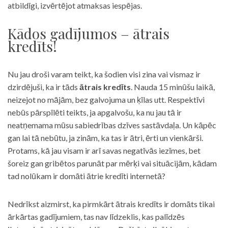
atbildīgi, izvērtējot atmaksas iespējas.
Kādos gadījumos – ātrais
kredīts!
Nu jau droši varam teikt, ka šodien visi zina vai vismaz ir
dzirdējuši, ka ir tāds
ātrais kredīts
. Nauda 15 minūšu laikā,
neizejot no mājām, bez galvojuma un ķīlas utt. Respektīvi
nebūs pārspīlēti teikts, ja apgalvošu, ka nu jau tā ir
neatņemama mūsu sabiedrības dzīves sastāvdaļa. Un kāpēc
gan lai tā nebūtu, ja zinām, ka tas ir ātri, ērti un vienkārši.
Protams, kā jau visam ir arī savas negatīvās iezīmes, bet
šoreiz gan gribētos parunāt par mērķi vai situācijām, kādam
tad nolūkam ir domāti ātrie kredīti internetā?
Nedrīkst aizmirst, ka pirmkārt ātrais kredīts ir domāts tikai
ārkārtas gadījumiem, tas nav līdzeklis, kas palīdzēs