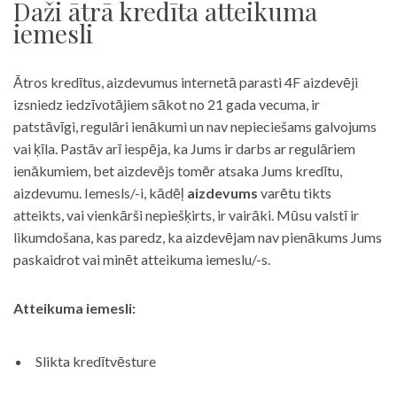
Daži ātrā kredīta atteikuma
iemesli
Ātros kredītus, aizdevumus internetā parasti 4F aizdevēji
izsniedz iedzīvotājiem sākot no 21 gada vecuma, ir
patstāvīgi, regulāri ienākumi un nav nepieciešams galvojums
vai ķīla. Pastāv arī iespēja, ka Jums ir darbs ar regulāriem
ienākumiem, bet aizdevējs tomēr atsaka Jums kredītu,
aizdevumu. Iemesls/-i, kādēļ
aizdevums
varētu tikts
atteikts, vai vienkārši nepiešķirts, ir vairāki. Mūsu valstī ir
likumdošana, kas paredz, ka aizdevējam nav pienākums Jums
paskaidrot vai minēt atteikuma iemeslu/-s.
Atteikuma iemesli:
Slikta kredītvēsture