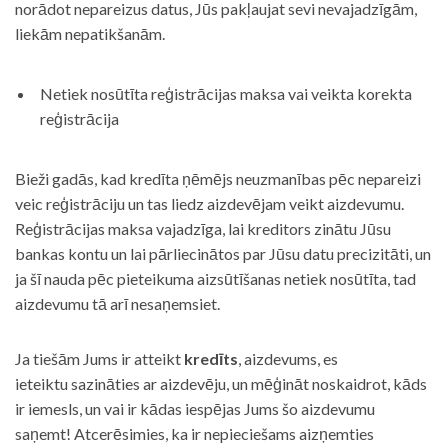
norādot nepareizus datus, Jūs pakļaujat sevi nevajadzīgām,
liekām nepatikšanām.
Netiek nosūtīta reģistrācijas maksa vai veikta korekta
reģistrācija
Bieži gadās, kad kredīta ņēmējs neuzmanības pēc nepareizi
veic reģistrāciju un tas liedz aizdevējam veikt aizdevumu.
Reģistrācijas maksa vajadzīga, lai kreditors zinātu Jūsu
bankas kontu un lai pārliecinātos par Jūsu datu precizitāti, un
ja šī nauda pēc pieteikuma aizsūtīšanas netiek nosūtīta, tad
aizdevumu tā arī nesaņemsiet.
Ja tiešām Jums ir atteikt
kredīts
, aizdevums, es
ieteiktu sazināties ar aizdevēju, un mēģināt noskaidrot, kāds
ir iemesls, un vai ir kādas iespējas Jums šo aizdevumu
saņemt! Atcerēsimies, ka ir nepieciešams aizņemties