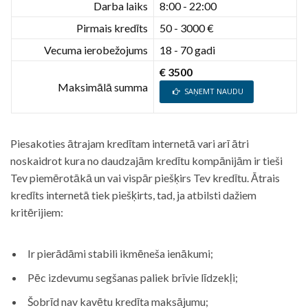
Darba laiks
8:00 - 22:00
Pirmais kredīts
50 - 3000 €
Vecuma ierobežojums
18 - 70 gadi
€ 3500
Maksimālā summa
SAŅEMT NAUDU
Piesakoties ātrajam kredītam internetā vari arī ātri
noskaidrot kura no daudzajām kredītu kompānijām ir tieši
Tev piemērotākā un vai vispār piešķirs Tev kredītu. Ātrais
kredīts internetā tiek piešķirts, tad, ja atbilsti dažiem
kritērijiem:
Ir pierādāmi stabili ikmēneša ienākumi;
Pēc izdevumu segšanas paliek brīvie līdzekļi;
Šobrīd nav kavētu kredīta maksājumu;