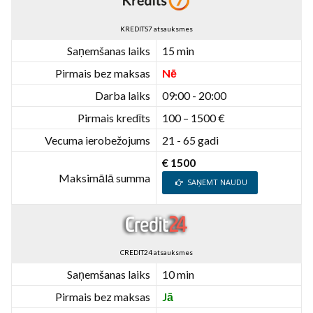
KREDITS7 atsauksmes
Saņemšanas laiks
15 min
Pirmais bez maksas
Nē
Darba laiks
09:00 - 20:00
Pirmais kredīts
100 – 1500 €
Vecuma ierobežojums
21 - 65 gadi
€ 1500
Maksimālā summa
SAŅEMT NAUDU
CREDIT24 atsauksmes
Saņemšanas laiks
10 min
Pirmais bez maksas
Jā