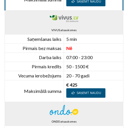
SAŅEMT NAUDU
VIVUS atsauksmes
Saņemšanas laiks
5 min
Pirmais bez maksas
Nē
Darba laiks
07:00 - 23:00
Pirmais kredīts
50 - 1500 €
Vecuma ierobežojums
20 - 70 gadi
€ 425
Maksimālā summa
SAŅEMT NAUDU
ONDO atsauksmes