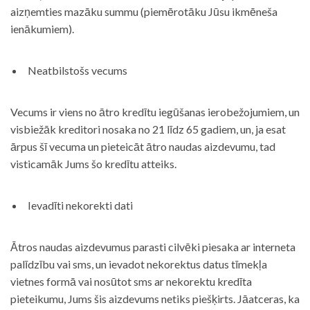
aizņemties mazāku summu (piemērotāku Jūsu ikmēneša
ienākumiem).
Neatbilstošs vecums
Vecums ir viens no ātro kredītu iegūšanas ierobežojumiem, un
visbiežāk kreditori nosaka no 21 līdz 65 gadiem, un, ja esat
ārpus šī vecuma un pieteicāt ātro naudas aizdevumu, tad
visticamāk Jums šo kredītu atteiks.
Ievadīti nekorekti dati
Ātros naudas aizdevumus parasti cilvēki piesaka ar interneta
palīdzību vai sms, un ievadot nekorektus datus tīmekļa
vietnes formā vai nosūtot sms ar nekorektu kredīta
pieteikumu, Jums šis aizdevums netiks piešķirts. Jāatceras, ka