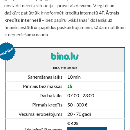
nostādīt neērtā situācijā – prasīt aizdevumu. Vieglāk un
dažkārt pat ātrāk ir noformēt kredītu internetā 4F.
Ātrais
kredīts internetā
– bez papīru „vākšanas”, došanās uz
finanšu iestādi un papildus paskaidrojumiem, kādam nolūkam
ir nepieciešama nauda.
BINO atsauksmes
Saņemšanas laiks
10 min
Pirmais bez maksas
Jā
Darba laiks
07:00 - 23:00
Pirmais kredīts
50 - 300 €
Vecuma ierobežojums
20 - 70 gadi
€ 425
Maksimālā summa