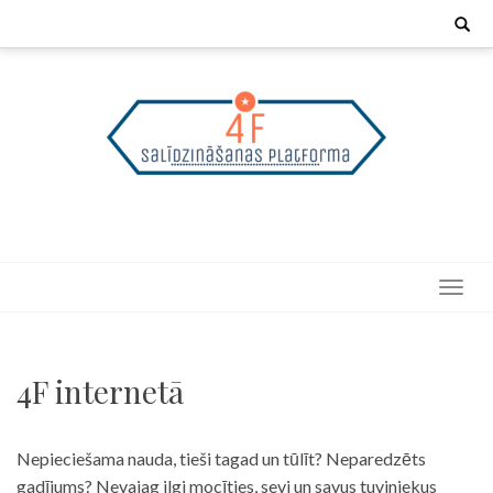
Skip
Search
for:
to
content
4F internetā
Nepieciešama nauda, tieši tagad un tūlīt? Neparedzēts
gadījums? Nevajag ilgi mocīties, sevi un savus tuviniekus