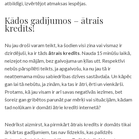
atbildīgi, izvērtējot atmaksas iespējas.
Kādos gadījumos – ātrais
kredīts!
Nu jau droši varam teikt, ka šodien visi zina vai vismaz ir
dzirdējuši, ka ir tāds
ātrais kredīts
. Nauda 15 minūšu laikā,
neizejot no mājām, bez galvojuma un ķīlas utt. Respektīvi
nebūs pārspīlēti teikts, ja apgalvošu, ka nu jau tā ir
neatņemama mūsu sabiedrības dzīves sastāvdaļa. Un kāpēc
gan lai tā nebūtu, ja zinām, ka tas ir ātri, ērti un vienkārši.
Protams, kā jau visam ir arī savas negatīvās iezīmes, bet
šoreiz gan gribētos parunāt par mērķi vai situācijām, kādam
tad nolūkam ir domāti ātrie kredīti internetā?
Nedrīkst aizmirst, ka pirmkārt ātrais kredīts ir domāts tikai
ārkārtas gadījumiem, tas nav līdzeklis, kas palīdzēs