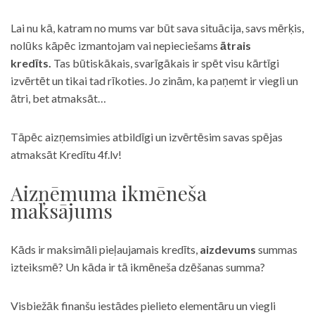
Lai nu kā, katram no mums var būt sava situācija, savs mērķis,
nolūks kāpēc izmantojam vai nepieciešams
ātrais
kredīts.
Tas būtiskākais, svarīgākais ir spēt visu kārtīgi
izvērtēt un tikai tad rīkoties. Jo zinām, ka paņemt ir viegli un
ātri, bet atmaksāt…
Tāpēc aizņemsimies atbildīgi un izvērtēsim savas spējas
atmaksāt Kredītu 4f.lv!
Aizņēmuma ikmēneša
maksājums
Kāds ir maksimāli pieļaujamais kredīts,
aizdevums
summas
izteiksmē? Un kāda ir tā ikmēneša dzēšanas summa?
Visbiežāk finanšu iestādes pielieto elementāru un viegli