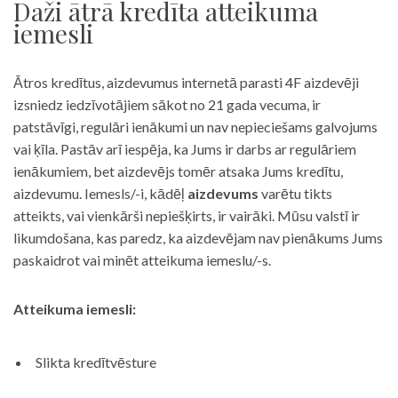
Daži ātrā kredīta atteikuma
iemesli
Ātros kredītus, aizdevumus internetā parasti 4F aizdevēji
izsniedz iedzīvotājiem sākot no 21 gada vecuma, ir
patstāvīgi, regulāri ienākumi un nav nepieciešams galvojums
vai ķīla. Pastāv arī iespēja, ka Jums ir darbs ar regulāriem
ienākumiem, bet aizdevējs tomēr atsaka Jums kredītu,
aizdevumu. Iemesls/-i, kādēļ
aizdevums
varētu tikts
atteikts, vai vienkārši nepiešķirts, ir vairāki. Mūsu valstī ir
likumdošana, kas paredz, ka aizdevējam nav pienākums Jums
paskaidrot vai minēt atteikuma iemeslu/-s.
Atteikuma iemesli:
Slikta kredītvēsture