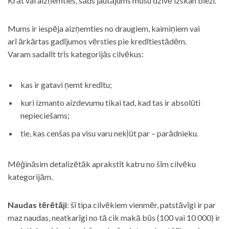
Krāt vai aizņemties, šāds jautājums mūsu dzīvē izskan bieži.
Mums ir iespēja aizņemties no draugiem, kaimiņiem vai
arī ārkārtas gadījumos vērsties pie kredītiestādēm.
Varam sadalīt trīs kategorijās cilvēkus:
kas ir gatavi ņemt kredītu;
kuri izmanto aizdevumu tikai tad, kad tas ir absolūti
nepieciešams;
tie, kas cenšas pa visu varu nekļūt par – parādnieku.
Mēģināsim detalizētāk aprakstīt katru no šīm cilvēku
kategorijām.
Naudas tērētāji
: šī tipa cilvēkiem vienmēr, patstāvīgi ir par
maz naudas, neatkarīgi no tā cik makā būs (100 vai 10 000) ir