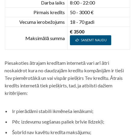
Darba laiks
8:00 - 22:00
Pirmais kredīts
50 - 3000 €
Vecuma ierobežojums
18 - 70 gadi
€ 3500
Maksimālā summa
SAŅEMT NAUDU
Piesakoties ātrajam kredītam internetā vari arī ātri
noskaidrot kura no daudzajām kredītu kompānijām ir tieši
Tev piemērotākā un vai vispār piešķirs Tev kredītu. Ātrais
kredīts internetā tiek piešķirts, tad, ja atbilsti dažiem
kritērijiem:
Ir pierādāmi stabili ikmēneša ienākumi;
Pēc izdevumu segšanas paliek brīvie līdzekļi;
Šobrīd nav kavētu kredīta maksājumu;