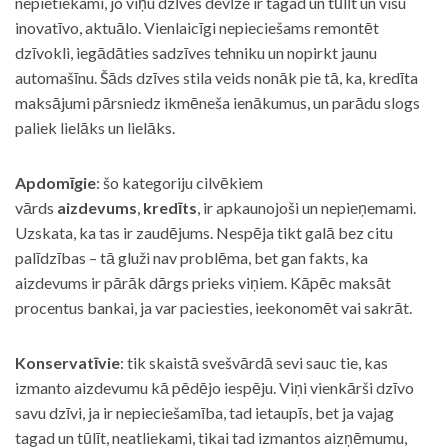
nepietiekami, jo viņu dzīves devīze ir tagad un tūlīt un visu
inovatīvo, aktuālo. Vienlaicīgi nepieciešams remontēt
dzīvokli, iegādāties sadzīves tehniku un nopirkt jaunu
automašīnu. Šāds dzīves stila veids nonāk pie tā, ka, kredīta
maksājumi pārsniedz ikmēneša ienākumus, un parādu slogs
paliek lielāks un lielāks.
Apdomīgie
: šo kategoriju cilvēkiem
vārds
aizdevums
,
kredīts
, ir apkaunojoši un nepieņemami.
Uzskata, ka tas ir zaudējums. Nespēja tikt galā bez citu
palīdzības – tā gluži nav problēma, bet gan fakts, ka
aizdevums ir pārāk dārgs prieks viņiem. Kāpēc maksāt
procentus bankai, ja var paciesties, ieekonomēt vai sakrāt.
Konservatīvie
: tik skaistā svešvārdā sevi sauc tie, kas
izmanto aizdevumu kā pēdējo iespēju. Viņi vienkārši dzīvo
savu dzīvi, ja ir nepieciešamība, tad ietaupīs, bet ja vajag
tagad un tūlīt, neatliekami, tikai tad izmantos aizņēmumu,