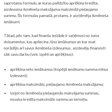
saprotamu formulu, ar kuras palīdzību aprēķina kredīta,
aizdevuma ikmēneša maksājuma maksimāli pieļaujamo
summu. Šīs formulas pamatā, protams, ir aizņēmēja ikmēneša
ienākumi.
Tātad, pēc tam, kad finanšu iestāde ir saņēmusi no Jums
dokumentus, kas apliecina Jūsu ienākumus un kur esat
norādījis arī savus ikmēneša izdevumus, aizdevēju finansisti
sāk savu darbu (veic izpēti un aprēķinus):
aprēķina neto ienākumus (kopējā ienākumu summa mīnus
izdevumi);
aprēķina maksimālo, pieļaujamo ikmēneša maksājumu;
izejot no ikmēneša pieļaujamās maksājuma summas,
nosaka kredīta maksimālo summu un termiņu.