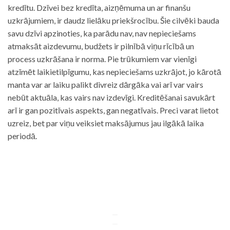
kredītu. Dzīvei bez kredīta, aizņēmuma un ar finanšu
uzkrājumiem, ir daudz lielāku priekšrocību. Šie cilvēki bauda
savu dzīvi apzinoties, ka parādu nav, nav nepieciešams
atmaksāt aizdevumu, budžets ir pilnībā viņu rīcībā un
process uzkrāšana ir norma. Pie trūkumiem var vienīgi
atzīmēt laikietilpīgumu, kas nepieciešams uzkrājot, jo kārotā
manta var ar laiku palikt divreiz dārgāka vai arī var vairs
nebūt aktuāla, kas vairs nav izdevīgi. Kreditēšanai savukārt
arī ir gan pozitīvais aspekts, gan negatīvais. Preci varat lietot
uzreiz, bet par viņu veiksiet maksājumus jau ilgākā laika
periodā.