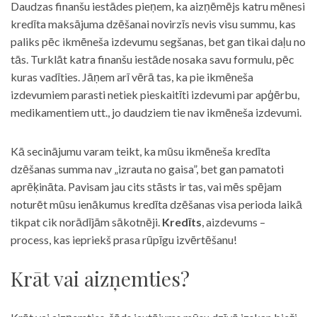
Daudzas finanšu iestādes pieņem, ka aizņēmējs katru mēnesi
kredīta maksājuma dzēšanai novirzīs nevis visu summu, kas
paliks pēc ikmēneša izdevumu segšanas, bet gan tikai daļu no
tās. Turklāt katra finanšu iestāde nosaka savu formulu, pēc
kuras vadīties. Jāņem arī vērā tas, ka pie ikmēneša
izdevumiem parasti netiek pieskaitīti izdevumi par apģērbu,
medikamentiem utt., jo daudziem tie nav ikmēneša izdevumi.
Kā secinājumu varam teikt, ka mūsu ikmēneša kredīta
dzēšanas summa nav „izrauta no gaisa”, bet gan pamatoti
aprēķināta. Pavisam jau cits stāsts ir tas, vai mēs spējam
noturēt mūsu ienākumus kredīta dzēšanas visa perioda laikā
tikpat cik norādījām sākotnēji.
Kredīts
, aizdevums –
process, kas iepriekš prasa rūpīgu izvērtēšanu!
Krāt vai aizņemties?