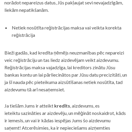
norādot nepareizus datus, Jūs pakļaujat sevi nevajadzīgām,
liekām nepatikšanām.
Netiek nosūtīta reģistrācijas maksa vai veikta korekta
reģistrācija
Bieži gadās, kad kredīta ņēmējs neuzmanības pēc nepareizi
veic reģistrāciju un tas liedz aizdevējam veikt aizdevumu.
Reģistrācijas maksa vajadzīga, lai kreditors zinātu Jūsu
bankas kontu un lai pārliecinātos par Jūsu datu precizitāti, un
ja šī nauda pēc pieteikuma aizsūtīšanas netiek nosūtīta, tad
aizdevumu tā arī nesaņemsiet.
Ja tiešām Jums ir atteikt
kredīts
, aizdevums, es
ieteiktu sazināties ar aizdevēju, un mēģināt noskaidrot, kāds
ir iemesls, un vai ir kādas iespējas Jums šo aizdevumu
saņemt! Atcerēsimies, ka ir nepieciešams aizņemties