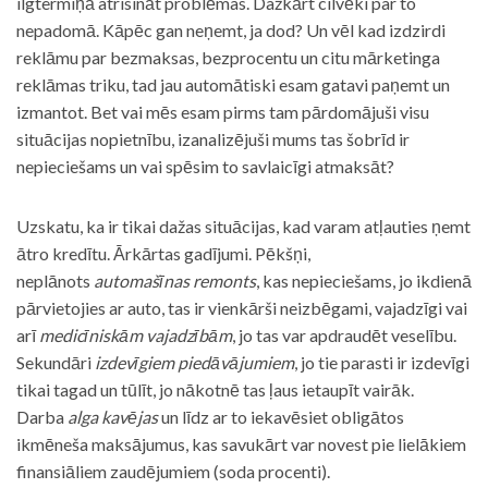
ilgtermiņā atrisināt problēmas. Dažkārt cilvēki par to
nepadomā. Kāpēc gan neņemt, ja dod? Un vēl kad izdzirdi
reklāmu par bezmaksas, bezprocentu un citu mārketinga
reklāmas triku, tad jau automātiski esam gatavi paņemt un
izmantot. Bet vai mēs esam pirms tam pārdomājuši visu
situācijas nopietnību, izanalizējuši mums tas šobrīd ir
nepieciešams un vai spēsim to savlaicīgi atmaksāt?
Uzskatu, ka ir tikai dažas situācijas, kad varam atļauties ņemt
ātro kredītu. Ārkārtas gadījumi. Pēkšņi,
neplānots
automašīnas remonts
, kas nepieciešams, jo ikdienā
pārvietojies ar auto, tas ir vienkārši neizbēgami, vajadzīgi vai
arī
medicīniskām vajadzībām
, jo tas var apdraudēt veselību.
Sekundāri
izdevīgiem piedāvājumiem
, jo tie parasti ir izdevīgi
tikai tagad un tūlīt, jo nākotnē tas ļaus ietaupīt vairāk.
Darba
alga kavējas
un līdz ar to iekavēsiet obligātos
ikmēneša maksājumus, kas savukārt var novest pie lielākiem
finansiāliem zaudējumiem (soda procenti).