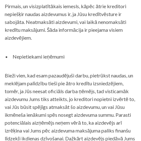
Pirmais, un visizplatītākais iemesls, kāpēc ātrie kreditori
nepiešķir naudas aizdevumus ir, ja Jūsu kredītvēsture ir
sabojāta. Neatmaksāti aizdevumi, vai laikā nenomaksāti
kredītu maksājumi. Šāda informācija ir pieejama visiem
aizdevējiem.
Nepietiekami ieņēmumi
Bieži vien, kad esam pazaudējuši darbu, pietrūkst naudas, un
meklējam palīdzību tieši pie ātro kredītu izsniedzējiem,
tomēr, ja Jūs neesat oficiāls darba ņēmējs, tad visticamāk
aizdevumu Jums tiks atteikts, jo kreditori nopietni izvērtē to,
vai Jūs būsit spējīgs atmaksāt šo aizdevumu, un vai Jūsu
ikmēneša ienākumi spēs nosegt aizdevuma summu. Parasti
potenciālais aizņēmējs neņem vērā to, ka aizdevējs arī
izrēķina vai Jums pēc aizdevuma maksājuma paliks finanšu
līdzekļi ikdienas dzīvošanai. Dažkārt aizdevējs piedāvā Jums