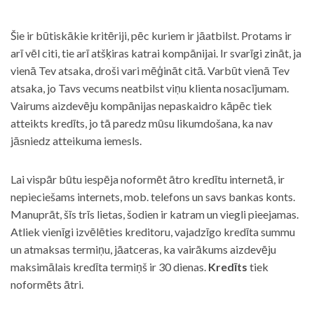
Šie ir būtiskākie kritēriji, pēc kuriem ir jāatbilst. Protams ir
arī vēl citi, tie arī atšķiras katrai kompānijai. Ir svarīgi zināt, ja
vienā Tev atsaka, droši vari mēģināt citā. Varbūt vienā Tev
atsaka, jo Tavs vecums neatbilst viņu klienta nosacījumam.
Vairums aizdevēju kompānijas nepaskaidro kāpēc tiek
atteikts kredīts, jo tā paredz mūsu likumdošana, ka nav
jāsniedz atteikuma iemesls.
Lai vispār būtu iespēja noformēt ātro kredītu internetā, ir
nepieciešams internets, mob. telefons un savs bankas konts.
Manuprāt, šīs trīs lietas, šodien ir katram un viegli pieejamas.
Atliek vienīgi izvēlēties kreditoru, vajadzīgo kredīta summu
un atmaksas termiņu, jāatceras, ka vairākums aizdevēju
maksimālais kredīta termiņš ir 30 dienas.
Kredīts
tiek
noformēts ātri.