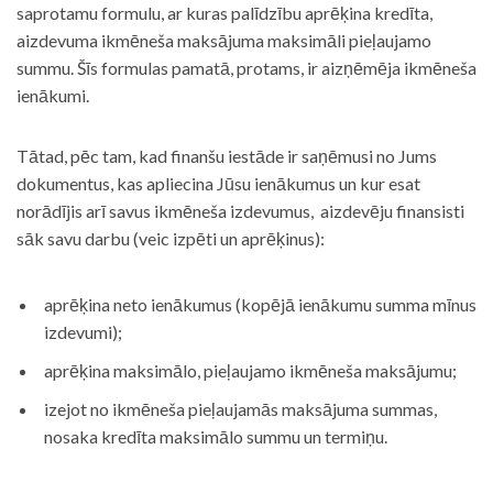
saprotamu formulu, ar kuras palīdzību aprēķina kredīta,
aizdevuma ikmēneša maksājuma maksimāli pieļaujamo
summu. Šīs formulas pamatā, protams, ir aizņēmēja ikmēneša
ienākumi.
Tātad, pēc tam, kad finanšu iestāde ir saņēmusi no Jums
dokumentus, kas apliecina Jūsu ienākumus un kur esat
norādījis arī savus ikmēneša izdevumus, aizdevēju finansisti
sāk savu darbu (veic izpēti un aprēķinus):
aprēķina neto ienākumus (kopējā ienākumu summa mīnus
izdevumi);
aprēķina maksimālo, pieļaujamo ikmēneša maksājumu;
izejot no ikmēneša pieļaujamās maksājuma summas,
nosaka kredīta maksimālo summu un termiņu.