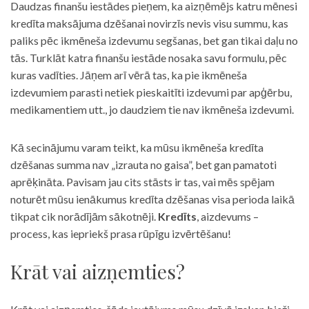
Daudzas finanšu iestādes pieņem, ka aizņēmējs katru mēnesi
kredīta maksājuma dzēšanai novirzīs nevis visu summu, kas
paliks pēc ikmēneša izdevumu segšanas, bet gan tikai daļu no
tās. Turklāt katra finanšu iestāde nosaka savu formulu, pēc
kuras vadīties. Jāņem arī vērā tas, ka pie ikmēneša
izdevumiem parasti netiek pieskaitīti izdevumi par apģērbu,
medikamentiem utt., jo daudziem tie nav ikmēneša izdevumi.
Kā secinājumu varam teikt, ka mūsu ikmēneša kredīta
dzēšanas summa nav „izrauta no gaisa”, bet gan pamatoti
aprēķināta. Pavisam jau cits stāsts ir tas, vai mēs spējam
noturēt mūsu ienākumus kredīta dzēšanas visa perioda laikā
tikpat cik norādījām sākotnēji.
Kredīts
, aizdevums –
process, kas iepriekš prasa rūpīgu izvērtēšanu!
Krāt vai aizņemties?