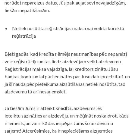
norādot nepareizus datus, Jūs pakļaujat sevi nevajadzīgām,
liekām nepatikšanām.
Netiek nosūtīta reģistrācijas maksa vai veikta korekta
reģistrācija
Bieži gadās, kad kredīta ņēmējs neuzmanības pēc nepareizi
veic reģistrāciju un tas liedz aizdevējam veikt aizdevumu.
Reģistrācijas maksa vajadzīga, lai kreditors zinātu Jūsu
bankas kontu un lai pārliecinātos par Jūsu datu precizitāti, un
ja šī nauda pēc pieteikuma aizsūtīšanas netiek nosūtīta, tad
aizdevumu tā arī nesaņemsiet.
Ja tiešām Jums ir atteikt
kredīts
, aizdevums, es
ieteiktu sazināties ar aizdevēju, un mēģināt noskaidrot, kāds
ir iemesls, un vai ir kādas iespējas Jums šo aizdevumu
saņemt! Atcerēsimies, ka ir nepieciešams aizņemties