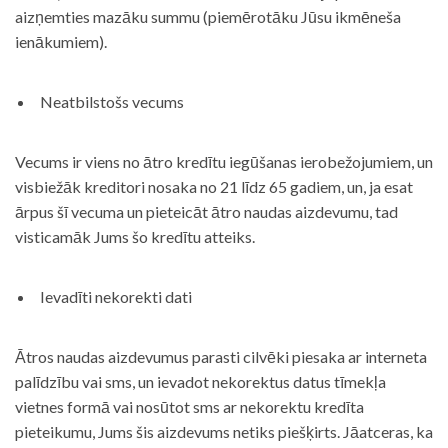
aizņemties mazāku summu (piemērotāku Jūsu ikmēneša
ienākumiem).
Neatbilstošs vecums
Vecums ir viens no ātro kredītu iegūšanas ierobežojumiem, un
visbiežāk kreditori nosaka no 21 līdz 65 gadiem, un, ja esat
ārpus šī vecuma un pieteicāt ātro naudas aizdevumu, tad
visticamāk Jums šo kredītu atteiks.
Ievadīti nekorekti dati
Ātros naudas aizdevumus parasti cilvēki piesaka ar interneta
palīdzību vai sms, un ievadot nekorektus datus tīmekļa
vietnes formā vai nosūtot sms ar nekorektu kredīta
pieteikumu, Jums šis aizdevums netiks piešķirts. Jāatceras, ka