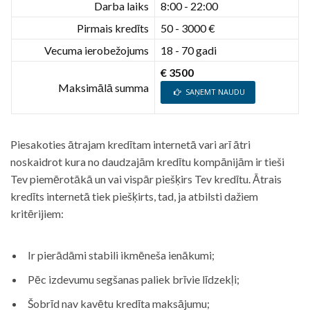
Darba laiks
8:00 - 22:00
Pirmais kredīts
50 - 3000 €
Vecuma ierobežojums
18 - 70 gadi
€ 3500
Maksimālā summa
SAŅEMT NAUDU
Piesakoties ātrajam kredītam internetā vari arī ātri
noskaidrot kura no daudzajām kredītu kompānijām ir tieši
Tev piemērotākā un vai vispār piešķirs Tev kredītu. Ātrais
kredīts internetā tiek piešķirts, tad, ja atbilsti dažiem
kritērijiem:
Ir pierādāmi stabili ikmēneša ienākumi;
Pēc izdevumu segšanas paliek brīvie līdzekļi;
Šobrīd nav kavētu kredīta maksājumu;