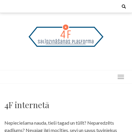
Skip
Search
for:
to
content
4F internetā
Nepieciešama nauda, tieši tagad un tūlīt? Neparedzēts
gadījums? Nevajag ilgi mocīties, sevi un savus tuviniekus