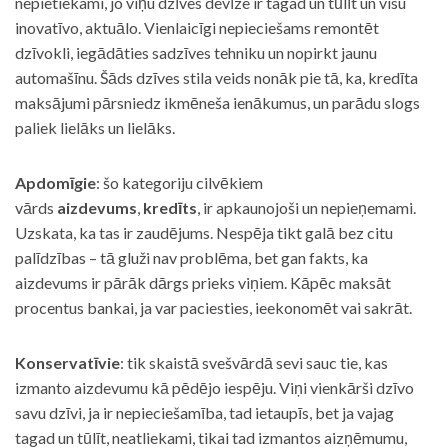
nepietiekami, jo viņu dzīves devīze ir tagad un tūlīt un visu
inovatīvo, aktuālo. Vienlaicīgi nepieciešams remontēt
dzīvokli, iegādāties sadzīves tehniku un nopirkt jaunu
automašīnu. Šāds dzīves stila veids nonāk pie tā, ka, kredīta
maksājumi pārsniedz ikmēneša ienākumus, un parādu slogs
paliek lielāks un lielāks.
Apdomīgie
: šo kategoriju cilvēkiem
vārds
aizdevums
,
kredīts
, ir apkaunojoši un nepieņemami.
Uzskata, ka tas ir zaudējums. Nespēja tikt galā bez citu
palīdzības – tā gluži nav problēma, bet gan fakts, ka
aizdevums ir pārāk dārgs prieks viņiem. Kāpēc maksāt
procentus bankai, ja var paciesties, ieekonomēt vai sakrāt.
Konservatīvie
: tik skaistā svešvārdā sevi sauc tie, kas
izmanto aizdevumu kā pēdējo iespēju. Viņi vienkārši dzīvo
savu dzīvi, ja ir nepieciešamība, tad ietaupīs, bet ja vajag
tagad un tūlīt, neatliekami, tikai tad izmantos aizņēmumu,