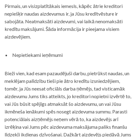
Pirmais, un visizplatītākais iemesls, kāpēc ātrie kreditori
nepiešķir naudas aizdevumus ir, ja Jūsu kredītvēsture ir
sabojāta. Neatmaksāti aizdevumi, vai laikā nenomaksāti
kredītu maksājumi. Šāda informācija ir pieejama visiem
aizdevējiem.
Nepietiekami ieņēmumi
Bieži vien, kad esam pazaudējuši darbu, pietrūkst naudas, un
meklējam palīdzību tieši pie ātro kredītu izsniedzējiem,
tomēr, ja Jūs neesat oficiāls darba ņēmējs, tad visticamāk
aizdevumu Jums tiks atteikts, jo kreditori nopietni izvērtē to,
vai Jūs būsit spējīgs atmaksāt šo aizdevumu, un vai Jūsu
ikmēneša ienākumi spēs nosegt aizdevuma summu. Parasti
potenciālais aizņēmējs neņem vērā to, ka aizdevējs arī
izrēķina vai Jums pēc aizdevuma maksājuma paliks finanšu
līdzekļi ikdienas dzīvošanai. Dažkārt aizdevējs piedāvā Jums