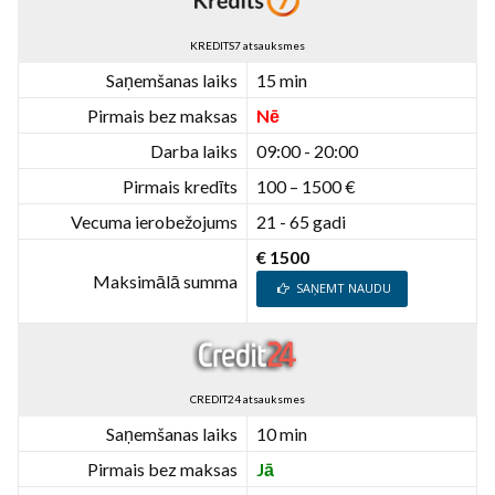
KREDITS7 atsauksmes
Saņemšanas laiks
15 min
Pirmais bez maksas
Nē
Darba laiks
09:00 - 20:00
Pirmais kredīts
100 – 1500 €
Vecuma ierobežojums
21 - 65 gadi
€ 1500
Maksimālā summa
SAŅEMT NAUDU
CREDIT24 atsauksmes
Saņemšanas laiks
10 min
Pirmais bez maksas
Jā