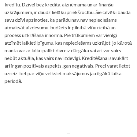
kredītu. Dzīvei bez kredīta, aizņēmuma un ar finanšu
uzkrājumiem, ir daudz lielāku priekšrocību. Šie cilvēki bauda
savu dzīvi apzinoties, ka parādu nav, nav nepieciešams
atmaksāt aizdevumu, budžets ir pilnībā viņu rīcībā un
process uzkrāšana ir norma. Pie trūkumiem var vienīgi
atzīmēt laikietilpīgumu, kas nepieciešams uzkrājot, jo kārotā
manta var ar laiku palikt divreiz dārgāka vai arī var vairs
nebūt aktuāla, kas vairs nav izdevīgi. Kreditēšanai savukārt
arī ir gan pozitīvais aspekts, gan negatīvais. Preci varat lietot
uzreiz, bet par viņu veiksiet maksājumus jau ilgākā laika
periodā.