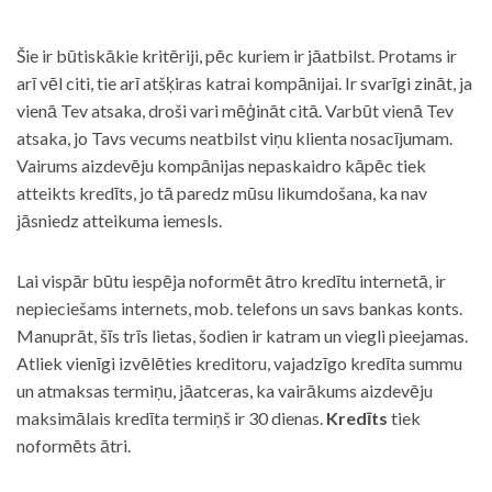
Šie ir būtiskākie kritēriji, pēc kuriem ir jāatbilst. Protams ir
arī vēl citi, tie arī atšķiras katrai kompānijai. Ir svarīgi zināt, ja
vienā Tev atsaka, droši vari mēģināt citā. Varbūt vienā Tev
atsaka, jo Tavs vecums neatbilst viņu klienta nosacījumam.
Vairums aizdevēju kompānijas nepaskaidro kāpēc tiek
atteikts kredīts, jo tā paredz mūsu likumdošana, ka nav
jāsniedz atteikuma iemesls.
Lai vispār būtu iespēja noformēt ātro kredītu internetā, ir
nepieciešams internets, mob. telefons un savs bankas konts.
Manuprāt, šīs trīs lietas, šodien ir katram un viegli pieejamas.
Atliek vienīgi izvēlēties kreditoru, vajadzīgo kredīta summu
un atmaksas termiņu, jāatceras, ka vairākums aizdevēju
maksimālais kredīta termiņš ir 30 dienas.
Kredīts
tiek
noformēts ātri.