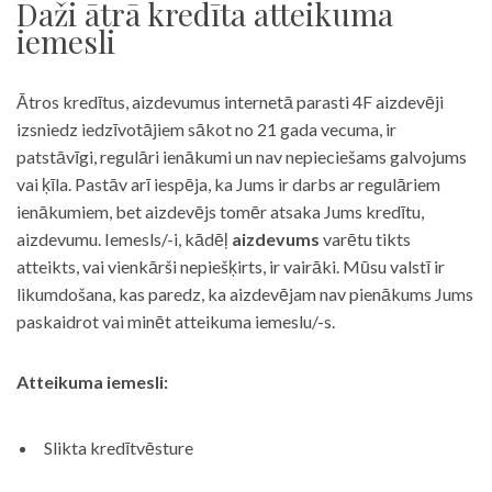
Daži ātrā kredīta atteikuma
iemesli
Ātros kredītus, aizdevumus internetā parasti 4F aizdevēji
izsniedz iedzīvotājiem sākot no 21 gada vecuma, ir
patstāvīgi, regulāri ienākumi un nav nepieciešams galvojums
vai ķīla. Pastāv arī iespēja, ka Jums ir darbs ar regulāriem
ienākumiem, bet aizdevējs tomēr atsaka Jums kredītu,
aizdevumu. Iemesls/-i, kādēļ
aizdevums
varētu tikts
atteikts, vai vienkārši nepiešķirts, ir vairāki. Mūsu valstī ir
likumdošana, kas paredz, ka aizdevējam nav pienākums Jums
paskaidrot vai minēt atteikuma iemeslu/-s.
Atteikuma iemesli:
Slikta kredītvēsture