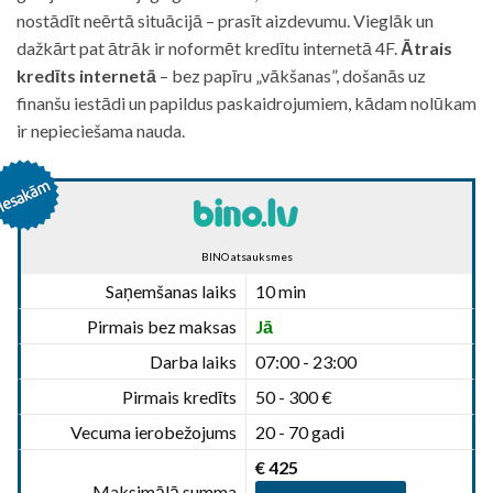
nostādīt neērtā situācijā – prasīt aizdevumu. Vieglāk un
dažkārt pat ātrāk ir noformēt kredītu internetā 4F.
Ātrais
kredīts internetā
– bez papīru „vākšanas”, došanās uz
finanšu iestādi un papildus paskaidrojumiem, kādam nolūkam
ir nepieciešama nauda.
BINO atsauksmes
Saņemšanas laiks
10 min
Pirmais bez maksas
Jā
Darba laiks
07:00 - 23:00
Pirmais kredīts
50 - 300 €
Vecuma ierobežojums
20 - 70 gadi
€ 425
Maksimālā summa