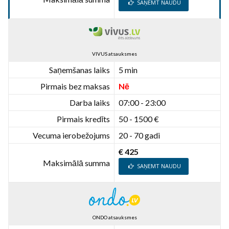
SAŅEMT NAUDU
VIVUS atsauksmes
Saņemšanas laiks
5 min
Pirmais bez maksas
Nē
Darba laiks
07:00 - 23:00
Pirmais kredīts
50 - 1500 €
Vecuma ierobežojums
20 - 70 gadi
€ 425
Maksimālā summa
SAŅEMT NAUDU
ONDO atsauksmes