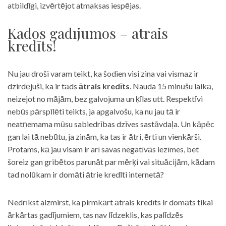
atbildīgi, izvērtējot atmaksas iespējas.
Kādos gadījumos – ātrais
kredīts!
Nu jau droši varam teikt, ka šodien visi zina vai vismaz ir
dzirdējuši, ka ir tāds
ātrais kredīts
. Nauda 15 minūšu laikā,
neizejot no mājām, bez galvojuma un ķīlas utt. Respektīvi
nebūs pārspīlēti teikts, ja apgalvošu, ka nu jau tā ir
neatņemama mūsu sabiedrības dzīves sastāvdaļa. Un kāpēc
gan lai tā nebūtu, ja zinām, ka tas ir ātri, ērti un vienkārši.
Protams, kā jau visam ir arī savas negatīvās iezīmes, bet
šoreiz gan gribētos parunāt par mērķi vai situācijām, kādam
tad nolūkam ir domāti ātrie kredīti internetā?
Nedrīkst aizmirst, ka pirmkārt ātrais kredīts ir domāts tikai
ārkārtas gadījumiem, tas nav līdzeklis, kas palīdzēs