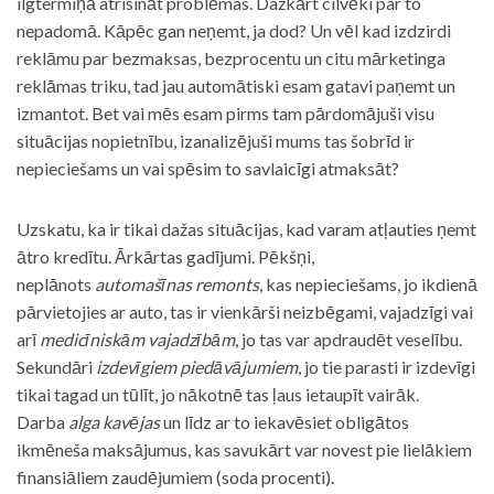
ilgtermiņā atrisināt problēmas. Dažkārt cilvēki par to
nepadomā. Kāpēc gan neņemt, ja dod? Un vēl kad izdzirdi
reklāmu par bezmaksas, bezprocentu un citu mārketinga
reklāmas triku, tad jau automātiski esam gatavi paņemt un
izmantot. Bet vai mēs esam pirms tam pārdomājuši visu
situācijas nopietnību, izanalizējuši mums tas šobrīd ir
nepieciešams un vai spēsim to savlaicīgi atmaksāt?
Uzskatu, ka ir tikai dažas situācijas, kad varam atļauties ņemt
ātro kredītu. Ārkārtas gadījumi. Pēkšņi,
neplānots
automašīnas remonts
, kas nepieciešams, jo ikdienā
pārvietojies ar auto, tas ir vienkārši neizbēgami, vajadzīgi vai
arī
medicīniskām vajadzībām
, jo tas var apdraudēt veselību.
Sekundāri
izdevīgiem piedāvājumiem
, jo tie parasti ir izdevīgi
tikai tagad un tūlīt, jo nākotnē tas ļaus ietaupīt vairāk.
Darba
alga kavējas
un līdz ar to iekavēsiet obligātos
ikmēneša maksājumus, kas savukārt var novest pie lielākiem
finansiāliem zaudējumiem (soda procenti).