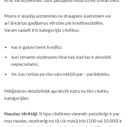
Krāt vai aizņemties, šāds jautājums mūsu dzīvē izskan bieži.
Mums ir iespēja aizņemties no draugiem, kaimiņiem vai
arī ārkārtas gadījumos vērsties pie kredītiestādēm.
Varam sadalīt trīs kategorijās cilvēkus:
kas ir gatavi ņemt kredītu;
kuri izmanto aizdevumu tikai tad, kad tas ir absolūti
nepieciešams;
tie, kas cenšas pa visu varu nekļūt par – parādnieku.
Mēģināsim detalizētāk aprakstīt katru no šīm cilvēku
kategorijām.
Naudas tērētāji
: šī tipa cilvēkiem vienmēr, patstāvīgi ir par
maz naudas, neatkarīgi no tā cik makā būs (100 vai 10 000) ir