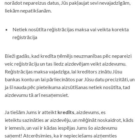
norādot nepareizus datus, Jūs pakļaujat sevi nevajadzīgām,
liekām nepatikšanām.
Netiek nosūtīta reģistrācijas maksa vai veikta korekta
reģistrācija
Bieži gadās, kad kredīta ņēmējs neuzmanības pēc nepareizi
veic reģistrāciju un tas liedz aizdevējam veikt aizdevumu.
Reģistrācijas maksa vajadzīga, lai kreditors zinātu Jūsu
bankas kontu un lai pārliecinātos par Jūsu datu precizitāti, un
ja šī nauda pēc pieteikuma aizsūtīšanas netiek nosūtīta, tad
aizdevumu tā arī nesaņemsiet.
Ja tiešām Jums ir atteikt
kredīts
, aizdevums, es
ieteiktu sazināties ar aizdevēju, un mēģināt noskaidrot, kāds
ir iemesls, un vai ir kādas iespējas Jums šo aizdevumu
saņemt! Atcerēsimies, ka ir nepieciešams aizņemties