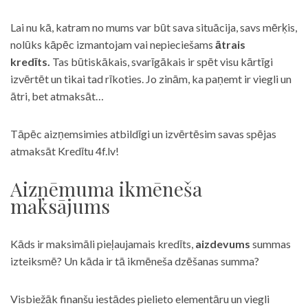
Lai nu kā, katram no mums var būt sava situācija, savs mērķis,
nolūks kāpēc izmantojam vai nepieciešams
ātrais
kredīts.
Tas būtiskākais, svarīgākais ir spēt visu kārtīgi
izvērtēt un tikai tad rīkoties. Jo zinām, ka paņemt ir viegli un
ātri, bet atmaksāt…
Tāpēc aizņemsimies atbildīgi un izvērtēsim savas spējas
atmaksāt Kredītu 4f.lv!
Aizņēmuma ikmēneša
maksājums
Kāds ir maksimāli pieļaujamais kredīts,
aizdevums
summas
izteiksmē? Un kāda ir tā ikmēneša dzēšanas summa?
Visbiežāk finanšu iestādes pielieto elementāru un viegli