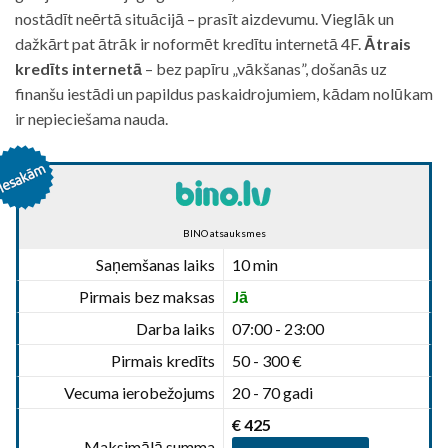
nostādīt neērtā situācijā – prasīt aizdevumu. Vieglāk un
dažkārt pat ātrāk ir noformēt kredītu internetā 4F.
Ātrais
kredīts internetā
– bez papīru „vākšanas”, došanās uz
finanšu iestādi un papildus paskaidrojumiem, kādam nolūkam
ir nepieciešama nauda.
BINO atsauksmes
Saņemšanas laiks
10 min
Pirmais bez maksas
Jā
Darba laiks
07:00 - 23:00
Pirmais kredīts
50 - 300 €
Vecuma ierobežojums
20 - 70 gadi
€ 425
Maksimālā summa