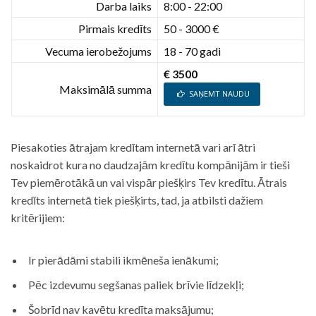
Darba laiks
8:00 - 22:00
Pirmais kredīts
50 - 3000 €
Vecuma ierobežojums
18 - 70 gadi
€ 3500
Maksimālā summa
SAŅEMT NAUDU
Piesakoties ātrajam kredītam internetā vari arī ātri
noskaidrot kura no daudzajām kredītu kompānijām ir tieši
Tev piemērotākā un vai vispār piešķirs Tev kredītu. Ātrais
kredīts internetā tiek piešķirts, tad, ja atbilsti dažiem
kritērijiem:
Ir pierādāmi stabili ikmēneša ienākumi;
Pēc izdevumu segšanas paliek brīvie līdzekļi;
Šobrīd nav kavētu kredīta maksājumu;