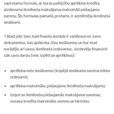
saprotamu formulu, ar kuras palīdzību aprēķina kredīta,
aizdevuma ikmēneša maksājuma maksimāli pieļaujamo
summu. Šīs formulas pamatā, protams, ir aizņēmēja ikmēneša
ienākumi.
Tātad, pēc tam, kad finanšu iestāde ir saņēmusi no Jums
dokumentus, kas apliecina Jūsu ienākumus un kur esat
norādījis arī savus ikmēneša izdevumus, aizdevēju finansisti
sāk savu darbu (veic izpēti un aprēķinus):
aprēķina neto ienākumus (kopējā ienākumu summa mīnus
izdevumi);
aprēķina maksimālo, pieļaujamo ikmēneša maksājumu;
izejot no ikmēneša pieļaujamās maksājuma summas,
nosaka kredīta maksimālo summu un termiņu.