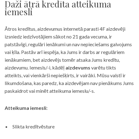
Daži ātrā kredīta atteikuma
iemesli
Ātros kredītus, aizdevumus internetā parasti 4F aizdevēji
izsniedz iedzīvotājiem sākot no 21 gada vecuma, ir
patstāvīgi, regulāri ienākumi un nav nepieciešams galvojums
vai ķīla. Pastāv arī iespēja, ka Jums ir darbs ar regulāriem
ienākumiem, bet aizdevējs tomēr atsaka Jums kredītu,
aizdevumu. Iemesls/-i, kādēļ
aizdevums
varētu tikts
atteikts, vai vienkārši nepiešķirts, ir vairāki. Mūsu valstī ir
likumdošana, kas paredz, ka aizdevējam nav pienākums Jums
paskaidrot vai minēt atteikuma iemeslu/-s.
Atteikuma iemesli:
Slikta kredītvēsture