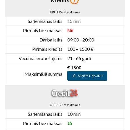
KREDITS7 atsauksmes
Saņemšanas laiks
15 min
Pirmais bez maksas
Nē
Darba laiks
09:00 - 20:00
Pirmais kredīts
100 – 1500 €
Vecuma ierobežojums
21 - 65 gadi
€ 1500
Maksimālā summa
SAŅEMT NAUDU
CREDIT24 atsauksmes
Saņemšanas laiks
10 min
Pirmais bez maksas
Jā