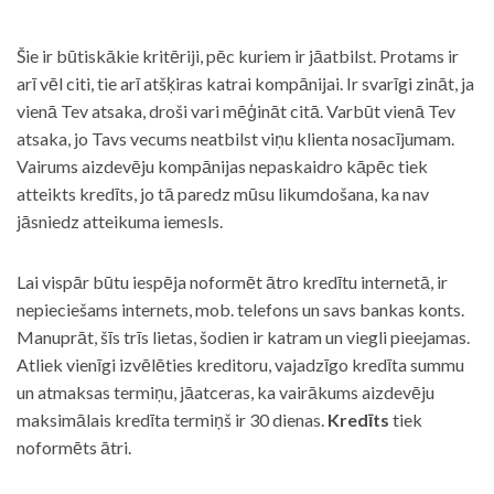
Šie ir būtiskākie kritēriji, pēc kuriem ir jāatbilst. Protams ir
arī vēl citi, tie arī atšķiras katrai kompānijai. Ir svarīgi zināt, ja
vienā Tev atsaka, droši vari mēģināt citā. Varbūt vienā Tev
atsaka, jo Tavs vecums neatbilst viņu klienta nosacījumam.
Vairums aizdevēju kompānijas nepaskaidro kāpēc tiek
atteikts kredīts, jo tā paredz mūsu likumdošana, ka nav
jāsniedz atteikuma iemesls.
Lai vispār būtu iespēja noformēt ātro kredītu internetā, ir
nepieciešams internets, mob. telefons un savs bankas konts.
Manuprāt, šīs trīs lietas, šodien ir katram un viegli pieejamas.
Atliek vienīgi izvēlēties kreditoru, vajadzīgo kredīta summu
un atmaksas termiņu, jāatceras, ka vairākums aizdevēju
maksimālais kredīta termiņš ir 30 dienas.
Kredīts
tiek
noformēts ātri.