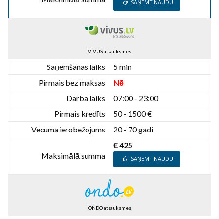
SAŅEMT NAUDU
VIVUS atsauksmes
Saņemšanas laiks
5 min
Pirmais bez maksas
Nē
Darba laiks
07:00 - 23:00
Pirmais kredīts
50 - 1500 €
Vecuma ierobežojums
20 - 70 gadi
€ 425
Maksimālā summa
SAŅEMT NAUDU
ONDO atsauksmes