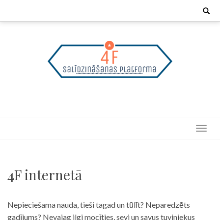
Skip
Search
for:
to
content
4F internetā
Nepieciešama nauda, tieši tagad un tūlīt? Neparedzēts
gadījums? Nevajag ilgi mocīties, sevi un savus tuviniekus