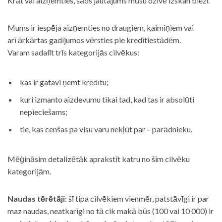
Krāt vai aizņemties, šāds jautājums mūsu dzīvē izskan bieži.
Mums ir iespēja aizņemties no draugiem, kaimiņiem vai
arī ārkārtas gadījumos vērsties pie kredītiestādēm.
Varam sadalīt trīs kategorijās cilvēkus:
kas ir gatavi ņemt kredītu;
kuri izmanto aizdevumu tikai tad, kad tas ir absolūti
nepieciešams;
tie, kas cenšas pa visu varu nekļūt par – parādnieku.
Mēģināsim detalizētāk aprakstīt katru no šīm cilvēku
kategorijām.
Naudas tērētāji
: šī tipa cilvēkiem vienmēr, patstāvīgi ir par
maz naudas, neatkarīgi no tā cik makā būs (100 vai 10 000) ir