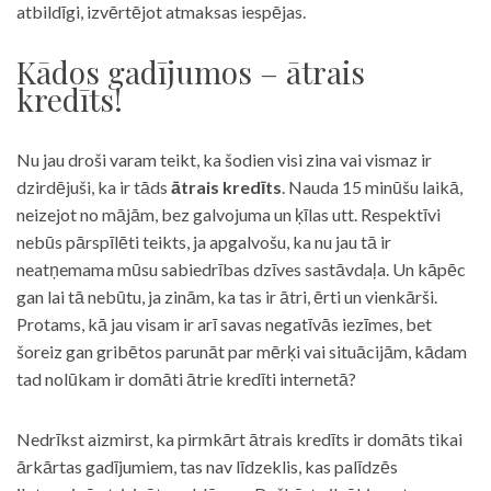
atbildīgi, izvērtējot atmaksas iespējas.
Kādos gadījumos – ātrais
kredīts!
Nu jau droši varam teikt, ka šodien visi zina vai vismaz ir
dzirdējuši, ka ir tāds
ātrais kredīts
. Nauda 15 minūšu laikā,
neizejot no mājām, bez galvojuma un ķīlas utt. Respektīvi
nebūs pārspīlēti teikts, ja apgalvošu, ka nu jau tā ir
neatņemama mūsu sabiedrības dzīves sastāvdaļa. Un kāpēc
gan lai tā nebūtu, ja zinām, ka tas ir ātri, ērti un vienkārši.
Protams, kā jau visam ir arī savas negatīvās iezīmes, bet
šoreiz gan gribētos parunāt par mērķi vai situācijām, kādam
tad nolūkam ir domāti ātrie kredīti internetā?
Nedrīkst aizmirst, ka pirmkārt ātrais kredīts ir domāts tikai
ārkārtas gadījumiem, tas nav līdzeklis, kas palīdzēs