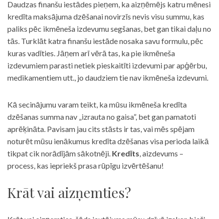
Daudzas finanšu iestādes pieņem, ka aizņēmējs katru mēnesi
kredīta maksājuma dzēšanai novirzīs nevis visu summu, kas
paliks pēc ikmēneša izdevumu segšanas, bet gan tikai daļu no
tās. Turklāt katra finanšu iestāde nosaka savu formulu, pēc
kuras vadīties. Jāņem arī vērā tas, ka pie ikmēneša
izdevumiem parasti netiek pieskaitīti izdevumi par apģērbu,
medikamentiem utt., jo daudziem tie nav ikmēneša izdevumi.
Kā secinājumu varam teikt, ka mūsu ikmēneša kredīta
dzēšanas summa nav „izrauta no gaisa”, bet gan pamatoti
aprēķināta. Pavisam jau cits stāsts ir tas, vai mēs spējam
noturēt mūsu ienākumus kredīta dzēšanas visa perioda laikā
tikpat cik norādījām sākotnēji.
Kredīts
, aizdevums –
process, kas iepriekš prasa rūpīgu izvērtēšanu!
Krāt vai aizņemties?