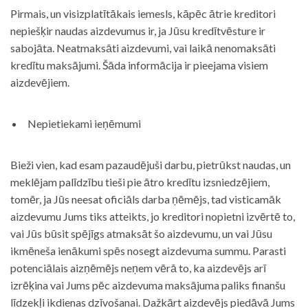
Pirmais, un visizplatītākais iemesls, kāpēc ātrie kreditori
nepiešķir naudas aizdevumus ir, ja Jūsu kredītvēsture ir
sabojāta. Neatmaksāti aizdevumi, vai laikā nenomaksāti
kredītu maksājumi. Šāda informācija ir pieejama visiem
aizdevējiem.
Nepietiekami ieņēmumi
Bieži vien, kad esam pazaudējuši darbu, pietrūkst naudas, un
meklējam palīdzību tieši pie ātro kredītu izsniedzējiem,
tomēr, ja Jūs neesat oficiāls darba ņēmējs, tad visticamāk
aizdevumu Jums tiks atteikts, jo kreditori nopietni izvērtē to,
vai Jūs būsit spējīgs atmaksāt šo aizdevumu, un vai Jūsu
ikmēneša ienākumi spēs nosegt aizdevuma summu. Parasti
potenciālais aizņēmējs neņem vērā to, ka aizdevējs arī
izrēķina vai Jums pēc aizdevuma maksājuma paliks finanšu
līdzekļi ikdienas dzīvošanai. Dažkārt aizdevējs piedāvā Jums