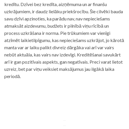
kredītu. Dzīvei bez kredīta, aizņēmuma un ar finanšu
uzkrājumiem, ir daudz lielāku priekšrocību. Šie cilvēki bauda
savu dzīvi apzinoties, ka parādu nav, nav nepieciešams
atmaksāt aizdevumu, budžets ir pilnībā viņu rīcībā un
process uzkrāšana ir norma. Pie trūkumiem var vienīgi
atzīmēt laikietilpīgumu, kas nepieciešams uzkrājot, jo kārotā
manta var ar laiku palikt divreiz dārgāka vai arī var vairs
nebūt aktuāla, kas vairs nav izdevīgi. Kreditēšanai savukārt
arī ir gan pozitīvais aspekts, gan negatīvais. Preci varat lietot
uzreiz, bet par viņu veiksiet maksājumus jau ilgākā laika
periodā.