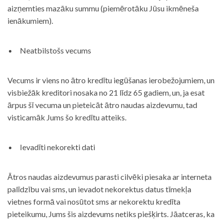
aizņemties mazāku summu (piemērotāku Jūsu ikmēneša
ienākumiem).
Neatbilstošs vecums
Vecums ir viens no ātro kredītu iegūšanas ierobežojumiem, un
visbiežāk kreditori nosaka no 21 līdz 65 gadiem, un, ja esat
ārpus šī vecuma un pieteicāt ātro naudas aizdevumu, tad
visticamāk Jums šo kredītu atteiks.
Ievadīti nekorekti dati
Ātros naudas aizdevumus parasti cilvēki piesaka ar interneta
palīdzību vai sms, un ievadot nekorektus datus tīmekļa
vietnes formā vai nosūtot sms ar nekorektu kredīta
pieteikumu, Jums šis aizdevums netiks piešķirts. Jāatceras, ka