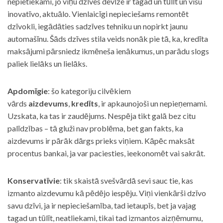
nepietiekami, jo viņu dzīves devīze ir tagad un tūlīt un visu
inovatīvo, aktuālo. Vienlaicīgi nepieciešams remontēt
dzīvokli, iegādāties sadzīves tehniku un nopirkt jaunu
automašīnu. Šāds dzīves stila veids nonāk pie tā, ka, kredīta
maksājumi pārsniedz ikmēneša ienākumus, un parādu slogs
paliek lielāks un lielāks.
Apdomīgie
: šo kategoriju cilvēkiem
vārds
aizdevums
,
kredīts
, ir apkaunojoši un nepieņemami.
Uzskata, ka tas ir zaudējums. Nespēja tikt galā bez citu
palīdzības – tā gluži nav problēma, bet gan fakts, ka
aizdevums ir pārāk dārgs prieks viņiem. Kāpēc maksāt
procentus bankai, ja var paciesties, ieekonomēt vai sakrāt.
Konservatīvie
: tik skaistā svešvārdā sevi sauc tie, kas
izmanto aizdevumu kā pēdējo iespēju. Viņi vienkārši dzīvo
savu dzīvi, ja ir nepieciešamība, tad ietaupīs, bet ja vajag
tagad un tūlīt, neatliekami, tikai tad izmantos aizņēmumu,