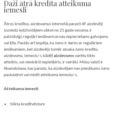
Daži ātrā kredīta atteikuma
iemesli
Ātros kredītus, aizdevumus internetā parasti 4F aizdevēji
izsniedz iedzīvotājiem sākot no 21 gada vecuma, ir
patstāvīgi, regulāri ienākumi un nav nepieciešams galvojums
vai ķīla. Pastāv arī iespēja, ka Jums ir darbs ar regulāriem
ienākumiem, bet aizdevējs tomēr atsaka Jums kredītu,
aizdevumu. Iemesls/-i, kādēļ
aizdevums
varētu tikts
atteikts, vai vienkārši nepiešķirts, ir vairāki. Mūsu valstī ir
likumdošana, kas paredz, ka aizdevējam nav pienākums Jums
paskaidrot vai minēt atteikuma iemeslu/-s.
Atteikuma iemesli:
Slikta kredītvēsture