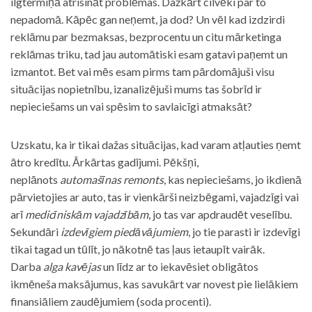
ilgtermiņā atrisināt problēmas. Dažkārt cilvēki par to
nepadomā. Kāpēc gan neņemt, ja dod? Un vēl kad izdzirdi
reklāmu par bezmaksas, bezprocentu un citu mārketinga
reklāmas triku, tad jau automātiski esam gatavi paņemt un
izmantot. Bet vai mēs esam pirms tam pārdomājuši visu
situācijas nopietnību, izanalizējuši mums tas šobrīd ir
nepieciešams un vai spēsim to savlaicīgi atmaksāt?
Uzskatu, ka ir tikai dažas situācijas, kad varam atļauties ņemt
ātro kredītu. Ārkārtas gadījumi. Pēkšņi,
neplānots
automašīnas remonts
, kas nepieciešams, jo ikdienā
pārvietojies ar auto, tas ir vienkārši neizbēgami, vajadzīgi vai
arī
medicīniskām vajadzībām
, jo tas var apdraudēt veselību.
Sekundāri
izdevīgiem piedāvājumiem
, jo tie parasti ir izdevīgi
tikai tagad un tūlīt, jo nākotnē tas ļaus ietaupīt vairāk.
Darba
alga kavējas
un līdz ar to iekavēsiet obligātos
ikmēneša maksājumus, kas savukārt var novest pie lielākiem
finansiāliem zaudējumiem (soda procenti).