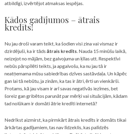
atbildīgi, izvērtējot atmaksas iespējas.
Kādos gadījumos – ātrais
kredīts!
Nu jau droši varam teikt, ka šodien visi zina vai vismaz ir
dzirdējuši, ka ir tāds
ātrais kredīts
. Nauda 15 minūšu laikā,
neizejot no mājām, bez galvojuma un ķīlas utt. Respektīvi
nebūs pārspīlēti teikts, ja apgalvošu, ka nu jau tā ir
neatņemama mūsu sabiedrības dzīves sastāvdaļa. Un kāpēc
gan lai tā nebūtu, ja zinām, ka tas ir ātri, ērti un vienkārši.
Protams, kā jau visam ir arī savas negatīvās iezīmes, bet
šoreiz gan gribētos parunāt par mērķi vai situācijām, kādam
tad nolūkam ir domāti ātrie kredīti internetā?
Nedrīkst aizmirst, ka pirmkārt ātrais kredīts ir domāts tikai
ārkārtas gadījumiem, tas nav līdzeklis, kas palīdzēs