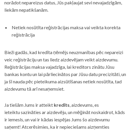
norādot nepareizus datus, Jūs pakļaujat sevi nevajadzīgām,
liekām nepatikšanām.
Netiek nosūtīta reģistrācijas maksa vai veikta korekta
reģistrācija
Bieži gadās, kad kredīta ņēmējs neuzmanības pēc nepareizi
veic reģistrāciju un tas liedz aizdevējam veikt aizdevumu.
Reģistrācijas maksa vajadzīga, lai kreditors zinātu Jūsu
bankas kontu un lai pārliecinātos par Jūsu datu precizitāti, un
ja šī nauda pēc pieteikuma aizsūtīšanas netiek nosūtīta, tad
aizdevumu tā arī nesaņemsiet.
Ja tiešām Jums ir atteikt
kredīts
, aizdevums, es
ieteiktu sazināties ar aizdevēju, un mēģināt noskaidrot, kāds
ir iemesls, un vai ir kādas iespējas Jums šo aizdevumu
saņemt! Atcerēsimies, ka ir nepieciešams aizņemties