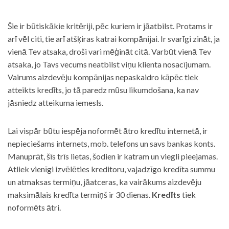
Šie ir būtiskākie kritēriji, pēc kuriem ir jāatbilst. Protams ir
arī vēl citi, tie arī atšķiras katrai kompānijai. Ir svarīgi zināt, ja
vienā Tev atsaka, droši vari mēģināt citā. Varbūt vienā Tev
atsaka, jo Tavs vecums neatbilst viņu klienta nosacījumam.
Vairums aizdevēju kompānijas nepaskaidro kāpēc tiek
atteikts kredīts, jo tā paredz mūsu likumdošana, ka nav
jāsniedz atteikuma iemesls.
Lai vispār būtu iespēja noformēt ātro kredītu internetā, ir
nepieciešams internets, mob. telefons un savs bankas konts.
Manuprāt, šīs trīs lietas, šodien ir katram un viegli pieejamas.
Atliek vienīgi izvēlēties kreditoru, vajadzīgo kredīta summu
un atmaksas termiņu, jāatceras, ka vairākums aizdevēju
maksimālais kredīta termiņš ir 30 dienas.
Kredīts
tiek
noformēts ātri.