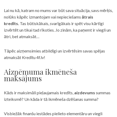
Lai nu kā, katram no mums var būt sava situācija, savs mērķis,
nolūks kāpēc izmantojam vai nepieciešams
ātrais
kredīts.
Tas būtiskākais, svarīgākais ir spēt visu kārtīgi
izvērtēt un tikai tad rīkoties. Jo zinām, ka paņemt ir viegli un
ātri, bet atmaksāt…
Tāpēc aizņemsimies atbildīgi un izvērtēsim savas spējas
atmaksāt Kredītu 4f.lv!
Aizņēmuma ikmēneša
maksājums
Kāds ir maksimāli pieļaujamais kredīts,
aizdevums
summas
izteiksmē? Un kāda ir tā ikmēneša dzēšanas summa?
Visbiežāk finanšu iestādes pielieto elementāru un viegli