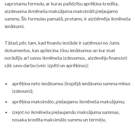
saprotamu formulu, ar kuras palīdzību aprēķina kredīta,
aizdevuma ikmēneša maksājuma maksimāli pieļaujamo
summu. Šīs formulas pamatā, protams, ir aizņēmēja ikmēneša
ienākumi.
Tātad, pēc tam, kad finanšu iestāde ir saņēmusi no Jums
dokumentus, kas apliecina Jūsu ienākumus un kur esat
norādījis arī savus ikmēneša izdevumus, aizdevēju finansisti
sāk savu darbu (veic izpēti un aprēķinus):
aprēķina neto ienākumus (kopējā ienākumu summa mīnus
izdevumi);
aprēķina maksimālo, pieļaujamo ikmēneša maksājumu;
izejot no ikmēneša pieļaujamās maksājuma summas,
nosaka kredīta maksimālo summu un termiņu.