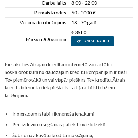
Darba laiks
8:00 - 22:00
Pirmais kredīts
50 - 3000 €
Vecuma ierobežojums
18 - 70 gadi
€ 3500
Maksimālā summa
SAŅEMT NAUDU
Piesakoties ātrajam kredītam internetā vari arī ātri
noskaidrot kura no daudzajām kredītu kompānijām ir tieši
Tev piemērotākā un vai vispār piešķirs Tev kredītu. Ātrais
kredīts internetā tiek piešķirts, tad, ja atbilsti dažiem
kritērijiem:
Ir pierādāmi stabili ikmēneša ienākumi;
Pēc izdevumu segšanas paliek brīvie līdzekļi;
Šobrīd nav kavētu kredīta maksājumu;