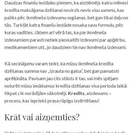
Daudzas finanšu iestādes pieņem, ka aizņēmējs katru mēnesi
kredīta maksājuma dzēšanai novirzīs nevis visu summu, kas
paliks pēc ikmēneša izdevumu segšanas, bet gan tikai daļu no
tās. Turklāt katra finanšu iestāde nosaka savu formulu, pēc
kuras vadīties. Jāņem arī vērā tas, ka pie ikmēneša
izdevumiem parasti netiek pieskaitīti izdevumi par apģērbu,
medikamentiem utt., jo daudziem tie nav ikmēneša izdevumi.
Kā secinājumu varam teikt, ka mūsu ikmēneša kredīta
dzēšanas summa nav „izrauta no gaisa”, bet gan pamatoti
aprēķināta. Pavisam jau cits stāsts ir tas, vai mēs spējam
noturēt mūsu ienākumus kredīta dzēšanas visa perioda laikā
tikpat cik norādījām sākotnēji.
Kredīts
, aizdevums –
process, kas iepriekš prasa rūpīgu izvērtēšanu!
Krāt vai aizņemties?