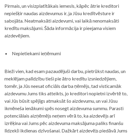
Pirmais, un visizplatītākais iemesls, kāpēc ātrie kreditori
nepiešķir naudas aizdevumus ir, ja Jūsu kredītvēsture ir
sabojāta. Neatmaksāti aizdevumi, vai laikā nenomaksāti
kredītu maksājumi. Šāda informācija ir pieejama visiem
aizdevējiem.
Nepietiekami ieņēmumi
Bieži vien, kad esam pazaudējuši darbu, pietrūkst naudas, un
meklējam palīdzību tieši pie ātro kredītu izsniedzējiem,
tomēr, ja Jūs neesat oficiāls darba ņēmējs, tad visticamāk
aizdevumu Jums tiks atteikts, jo kreditori nopietni izvērtē to,
vai Jūs būsit spējīgs atmaksāt šo aizdevumu, un vai Jūsu
ikmēneša ienākumi spēs nosegt aizdevuma summu. Parasti
potenciālais aizņēmējs neņem vērā to, ka aizdevējs arī
izrēķina vai Jums pēc aizdevuma maksājuma paliks finanšu
līdzekļi ikdienas dzīvošanai. Dažkārt aizdevējs piedāvā Jums