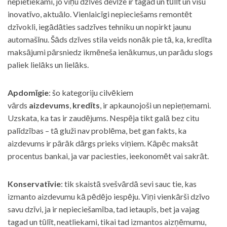
nepietiekami, jo viņu dzīves devīze ir tagad un tūlīt un visu
inovatīvo, aktuālo. Vienlaicīgi nepieciešams remontēt
dzīvokli, iegādāties sadzīves tehniku un nopirkt jaunu
automašīnu. Šāds dzīves stila veids nonāk pie tā, ka, kredīta
maksājumi pārsniedz ikmēneša ienākumus, un parādu slogs
paliek lielāks un lielāks.
Apdomīgie
: šo kategoriju cilvēkiem
vārds
aizdevums
,
kredīts
, ir apkaunojoši un nepieņemami.
Uzskata, ka tas ir zaudējums. Nespēja tikt galā bez citu
palīdzības – tā gluži nav problēma, bet gan fakts, ka
aizdevums ir pārāk dārgs prieks viņiem. Kāpēc maksāt
procentus bankai, ja var paciesties, ieekonomēt vai sakrāt.
Konservatīvie
: tik skaistā svešvārdā sevi sauc tie, kas
izmanto aizdevumu kā pēdējo iespēju. Viņi vienkārši dzīvo
savu dzīvi, ja ir nepieciešamība, tad ietaupīs, bet ja vajag
tagad un tūlīt, neatliekami, tikai tad izmantos aizņēmumu,