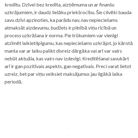
kredītu. Dzīvei bez kredīta, aizņēmuma un ar finanšu
uzkrājumiem, ir daudz lielāku priekšrocību. Šie cilvēki bauda
savu dzīvi apzinoties, ka parādu nav, nav nepieciešams
atmaksāt aizdevumu, budžets ir pilnībā viņu rīcībā un
process uzkrāšana ir norma. Pie trūkumiem var vienīgi
atzīmēt laikietilpīgumu, kas nepieciešams uzkrājot, jo kārotā
manta var ar laiku palikt divreiz dārgāka vai arī var vairs
nebūt aktuāla, kas vairs nav izdevīgi. Kreditēšanai savukārt
arī ir gan pozitīvais aspekts, gan negatīvais. Preci varat lietot
uzreiz, bet par viņu veiksiet maksājumus jau ilgākā laika
periodā.