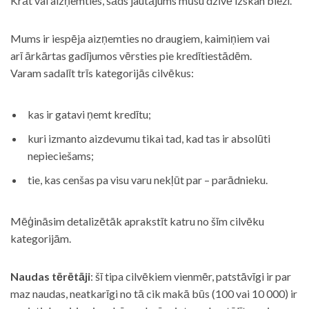
Krāt vai aizņemties, šāds jautājums mūsu dzīvē izskan bieži.
Mums ir iespēja aizņemties no draugiem, kaimiņiem vai
arī ārkārtas gadījumos vērsties pie kredītiestādēm.
Varam sadalīt trīs kategorijās cilvēkus:
kas ir gatavi ņemt kredītu;
kuri izmanto aizdevumu tikai tad, kad tas ir absolūti
nepieciešams;
tie, kas cenšas pa visu varu nekļūt par – parādnieku.
Mēģināsim detalizētāk aprakstīt katru no šīm cilvēku
kategorijām.
Naudas tērētāji
: šī tipa cilvēkiem vienmēr, patstāvīgi ir par
maz naudas, neatkarīgi no tā cik makā būs (100 vai 10 000) ir