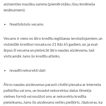
aizņemties mazāku summu (piemērotāku Jūsu ikmēneša
ienākumiem).
Neatbilstošs vecums
Vecums ir viens no ātro kredītu iegūšanas ierobežojumiem, un
visbiežāk kreditori nosaka no 21 līdz 65 gadiem, un, ja esat
ārpus šī vecuma un pieteicāt ātro naudas aizdevumu, tad
visticamāk Jums šo kredītu atteiks.
Ievadīti nekorekti dati
Ātros naudas aizdevumus parasti cilvēki piesaka ar interneta
palīdzību vai sms, un ievadot nekorektus datus tīmekļa
vietnes formā vai nosūtot sms ar nekorektu kredīta
pieteikumu, Jums šis aizdevums netiks piešķirts. Jāatceras, ka