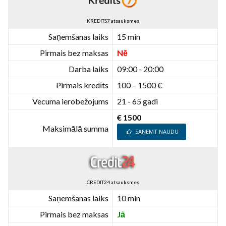
KREDITS7 atsauksmes
Saņemšanas laiks
15 min
Pirmais bez maksas
Nē
Darba laiks
09:00 - 20:00
Pirmais kredīts
100 – 1500 €
Vecuma ierobežojums
21 - 65 gadi
€ 1500
Maksimālā summa
SAŅEMT NAUDU
CREDIT24 atsauksmes
Saņemšanas laiks
10 min
Pirmais bez maksas
Jā