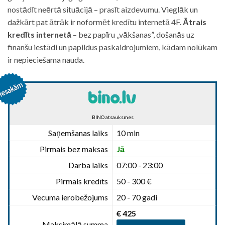
nostādīt neērtā situācijā – prasīt aizdevumu. Vieglāk un
dažkārt pat ātrāk ir noformēt kredītu internetā 4F.
Ātrais
kredīts internetā
– bez papīru „vākšanas”, došanās uz
finanšu iestādi un papildus paskaidrojumiem, kādam nolūkam
ir nepieciešama nauda.
BINO atsauksmes
Saņemšanas laiks
10 min
Pirmais bez maksas
Jā
Darba laiks
07:00 - 23:00
Pirmais kredīts
50 - 300 €
Vecuma ierobežojums
20 - 70 gadi
€ 425
Maksimālā summa