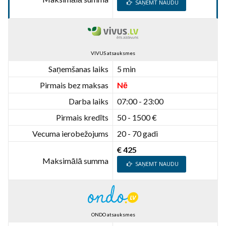
SAŅEMT NAUDU
VIVUS atsauksmes
Saņemšanas laiks
5 min
Pirmais bez maksas
Nē
Darba laiks
07:00 - 23:00
Pirmais kredīts
50 - 1500 €
Vecuma ierobežojums
20 - 70 gadi
€ 425
Maksimālā summa
SAŅEMT NAUDU
ONDO atsauksmes