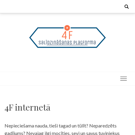
Skip
Search
for:
to
content
4F internetā
Nepieciešama nauda, tieši tagad un tūlīt? Neparedzēts
gadījums? Nevajag ilgi mocīties, sevi un savus tuviniekus