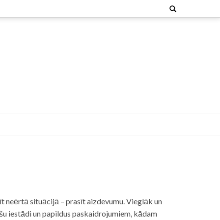
Search
for:
t neērtā situācijā – prasīt aizdevumu. Vieglāk un
nšu iestādi un papildus paskaidrojumiem, kādam