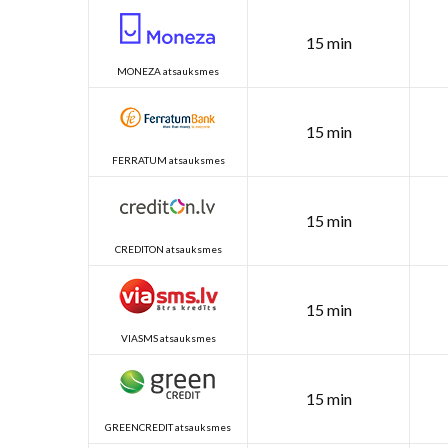
15 min
MONEZA atsauksmes
15 min
FERRATUM atsauksmes
15 min
CREDITON atsauksmes
15 min
VIASMS atsauksmes
15 min
GREENCREDIT atsauksmes