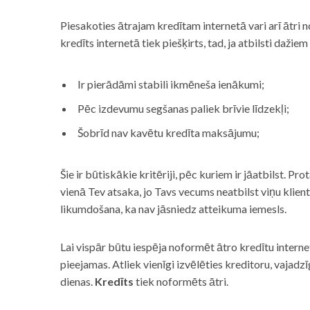
Piesakoties ātrajam kredītam internetā vari arī ātri 
kredīts internetā tiek piešķirts, tad, ja atbilsti dažiem
Ir pierādāmi stabili ikmēneša ienākumi;
Pēc izdevumu segšanas paliek brīvie līdzekļi;
Šobrīd nav kavētu kredīta maksājumu;
Šie ir būtiskākie kritēriji, pēc kuriem ir jāatbilst. Pro
vienā Tev atsaka, jo Tavs vecums neatbilst viņu klie
likumdošana, ka nav jāsniedz atteikuma iemesls.
Lai vispār būtu iespēja noformēt ātro kredītu internet
pieejamas. Atliek vienīgi izvēlēties kreditoru, vaja
dienas.
Kredīts
tiek noformēts ātri.