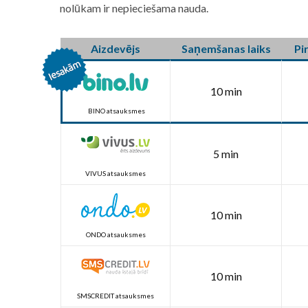
nolūkam ir nepieciešama nauda.
Aizdevējs
Saņemšanas laiks
Pi
10 min
BINO atsauksmes
5 min
VIVUS atsauksmes
10 min
ONDO atsauksmes
10 min
SMSCREDIT atsauksmes