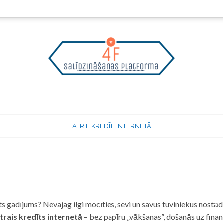
ATRIE KREDĪTI INTERNETĀ
 gadījums? Nevajag ilgi mocīties, sevi un savus tuviniekus nostādī
trais kredīts internetā
– bez papīru „vākšanas”, došanās uz fina