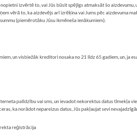
i nopietni izvērtē to, vai Jūs būsit spējīgs atmaksāt šo aizdevumu
m vērā to, ka aizdevējs arī izrēķina vai Jums pēc aizdevuma maks
 summu (piemērotāku Jūsu ikmēneša ienākumiem).
iem, un visbiežāk kreditori nosaka no 21 līdz 65 gadiem, un, ja es
nterneta palīdzību vai sms, un ievadot nekorektus datus tīmekļa vi
tceras, ka norādot nepareizus datus, Jūs pakļaujat sevi nevajadzī
rekta reģistrācija