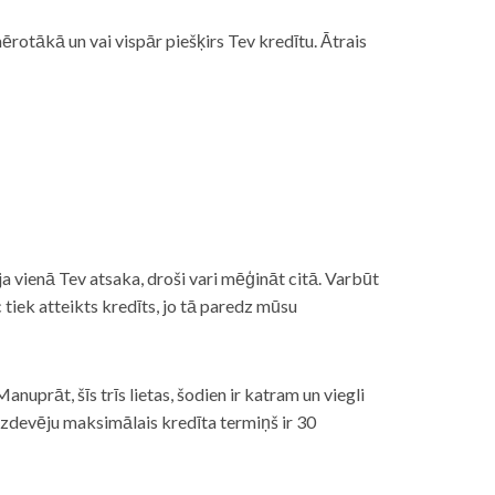
rotākā un vai vispār piešķirs Tev kredītu. Ātrais
āt, ja vienā Tev atsaka, droši vari mēģināt citā. Varbūt
iek atteikts kredīts, jo tā paredz mūsu
nuprāt, šīs trīs lietas, šodien ir katram un viegli
izdevēju maksimālais kredīta termiņš ir 30