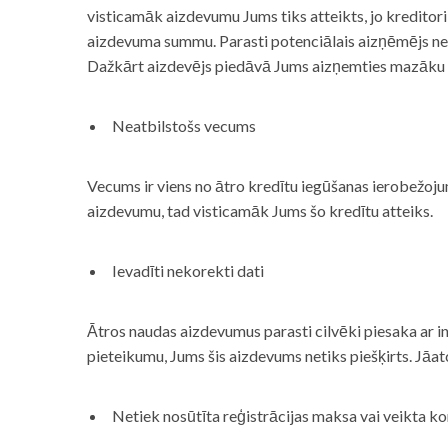
visticamāk aizdevumu Jums tiks atteikts, jo kreditor
aizdevuma summu. Parasti potenciālais aizņēmējs neņe
Dažkārt aizdevējs piedāvā Jums aizņemties mazāku
Neatbilstošs vecums
Vecums ir viens no ātro kredītu iegūšanas ierobežojum
aizdevumu, tad visticamāk Jums šo kredītu atteiks.
Ievadīti nekorekti dati
Ātros naudas aizdevumus parasti cilvēki piesaka ar i
pieteikumu, Jums šis aizdevums netiks piešķirts. Jāa
Netiek nosūtīta reģistrācijas maksa vai veikta ko