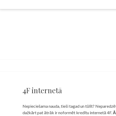
Skip
to
content
4F internetā
Nepieciešama nauda, tieši tagad un tūlīt? Neparedzēts
dažkārt pat ātrāk ir noformēt kredītu internetā 4F.
Ā