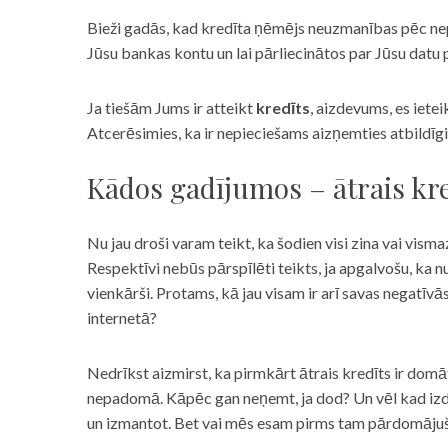
Bieži gadās, kad kredīta ņēmējs neuzmanības pēc nepar
Jūsu bankas kontu un lai pārliecinātos par Jūsu datu p
Ja tiešām Jums ir atteikt
kredīts
, aizdevums, es iete
Atcerēsimies, ka ir nepieciešams aizņemties atbildīgi
Kādos gadījumos – ātrais kre
Nu jau droši varam teikt, ka šodien visi zina vai vismaz
Respektīvi nebūs pārspīlēti teikts, ja apgalvošu, ka n
vienkārši. Protams, kā jau visam ir arī savas negatīv
internetā?
Nedrīkst aizmirst, ka pirmkārt ātrais kredīts ir domāt
nepadomā. Kāpēc gan neņemt, ja dod? Un vēl kad izd
un izmantot. Bet vai mēs esam pirms tam pārdomājuši 