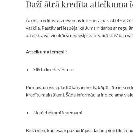
Daži ātrā kredīta atteikuma 
Ātros kredītus, aizdevumus internetā parasti 4F aizd
vai ķīla. Pastāv arī iespēja, ka Jums ir darbs ar reg
atteikts, vai vienkārši nepiešķirts, ir vairāki. Mūsu
Atteikuma iemesli:
Slikta kredītvēsture
Pirmais, un visizplatītākais iemesls, kāpēc ātrie kre
kredītu maksājumi. Šāda informācija ir pieejama visi
Nepietiekami ieņēmumi
Bieži vien, kad esam pazaudējuši darbu, pietrūkst nau