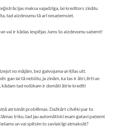
eģistrācijas maksa vajadzīga, lai kreditors zinātu
īta, tad aizdevumu tā arī nesaņemsiet.
s, un vai ir kādas iespējas Jums šo aizdevumu saņemt!
izejot no mājām, bez galvojuma un ķīlas utt.
gan lai tā nebūtu, ja zinām, ka tas ir ātri, ērti un
m, kādam tad nolūkam ir domāti ātrie kredīti
miņā atrisināt problēmas. Dažkārt cilvēki par to
lāmas triku, tad jau automātiski esam gatavi paņemt
ciešams un vai spēsim to savlaicīgi atmaksāt?