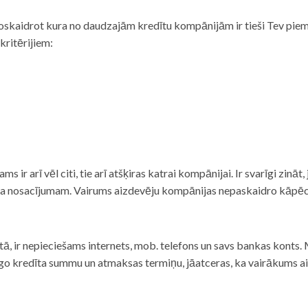
noskaidrot kura no daudzajām kredītu kompānijām ir tieši Tev piemē
 kritērijiem:
tams ir arī vēl citi, tie arī atšķiras katrai kompānijai. Ir svarīgi zin
nta nosacījumam. Vairums aizdevēju kompānijas nepaskaidro kāpēc t
ā, ir nepieciešams internets, mob. telefons un savs bankas konts. Ma
dzīgo kredīta summu un atmaksas termiņu, jāatceras, ka vairākums a