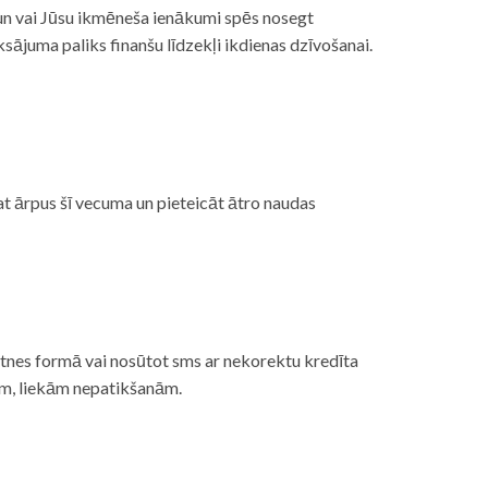
, un vai Jūsu ikmēneša ienākumi spēs nosegt
ājuma paliks finanšu līdzekļi ikdienas dzīvošanai.
at ārpus šī vecuma un pieteicāt ātro naudas
etnes formā vai nosūtot sms ar nekorektu kredīta
gām, liekām nepatikšanām.