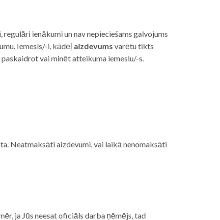
i, regulāri ienākumi un nav nepieciešams galvojums
vumu. Iemesls/-i, kādēļ
aizdevums
varētu tikts
s paskaidrot vai minēt atteikuma iemeslu/-s.
ojāta. Neatmaksāti aizdevumi, vai laikā nenomaksāti
mēr, ja Jūs neesat oficiāls darba ņēmējs, tad