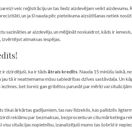
eizi veic reģistrāciju un tas liedz aizdevējam veikt aizdevumu. R
recizitāti, un ja šī nauda pēc pieteikuma aizsūtīšanas netiek nosūt
iktu sazināties ar aizdevēju, un mēģināt noskaidrot, kāds ir iemesl
, izvērtējot atmaksas iespējas.
dīts!
 ir dzirdējuši, ka ir tāds
ātrais kredīts
. Nauda 15 minūšu laikā, ne
u jau tā ir neatņemama mūsu sabiedrības dzīves sastāvdaļa. Un kāpēc 
ās iezīmes, bet šoreiz gan gribētos parunāt par mērķi vai situācijā
s tikai ārkārtas gadījumiem, tas nav līdzeklis, kas palīdzēs ilgter
zirdi reklāmu par bezmaksas, bezprocentu un citu mārketinga rek
visu situācijas nopietnību, izanalizējuši mums tas šobrīd ir nepie