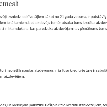
iemesli
evēji izsniedz iedzīvotājiem sākot no 21 gada vecuma, ir patstāvīg
ulāriem ienākumiem, bet aizdevējs tomēr atsaka Jums kredītu, aizde
 valstī ir likumdošana, kas paredz, ka aizdevējam nav pienākums Jum
ditori nepiešķir naudas aizdevumus ir, ja Jūsu kredītvēsture ir sab
em aizdevējiem.
das, un meklējam palīdzību tieši pie ātro kredītu izsniedzējiem, to