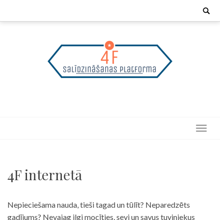
Skip
Search
for:
to
content
4F internetā
Nepieciešama nauda, tieši tagad un tūlīt? Neparedzēts
gadījums? Nevajag ilgi mocīties, sevi un savus tuviniekus