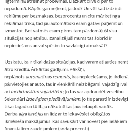
ilgtermiņā atrisināt problēmas. Dažkārt cilvēki par to
nepadomā. Kāpēc gan neņemt, ja dod? Un vēl kad izdzirdi
reklāmu par bezmaksas, bezprocentu un citu mārketinga
reklāmas triku, tad jau automātiski esam gatavi paņemt un
izmantot. Bet vai mēs esam pirms tam pārdomājuši visu
situācijas nopietnību, izanalizējuši mums tas šobrīd ir
nepieciešams un vai spēsim to savlaicīgi atmaksāt?
Uzskatu, ka ir tikai dažas situācijas, kad varam atļauties ņemt
ātro kredītu. Ārkārtas gadījumi. Pēkšņi,
neplānots
automašīnas remonts
, kas nepieciešams, jo ikdienā
pārvietojies ar auto, tas ir vienkārši neizbēgami, vajadzīgi vai
arī
medicīniskām vajadzībām
, jo tas var apdraudēt veselību.
Sekundāri
izdevīgiem piedāvājumiem
, jo tie parasti ir izdevīgi
tikai tagad un tūlīt, jo nākotnē tas ļaus ietaupīt vairāk.
Darba
alga kavējas
un līdz ar to iekavēsiet obligātos
ikmēneša maksājumus, kas savukārt var novest pie lielākiem
finansiāliem zaudējumiem (soda procenti).