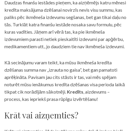
Daudzas finanšu iestādes pieņem, ka aizņēmējs katru mēnesi
kredīta maksājuma dzēšanai novirzīs nevis visu summu, kas
paliks pēc ikmēneša izdevumu segšanas, bet gan tikai daļu no
tās. Turklāt katra finanšu iestāde nosaka savu formulu, pēc
kuras vadīties. Jāņem arī vērā tas, ka pie ikmēneša
izdevumiem parasti netiek pieskaitīti izdevumi par apģērbu,
medikamentiem utt., jo daudziem tie nav ikmēneša izdevumi.
Kā secinājumu varam teikt, ka mūsu ikmēneša kredīta
dzēšanas summa nav „izrauta no gaisa”, bet gan pamatoti
aprēķināta. Pavisam jau cits stāsts ir tas, vai mēs spējam
noturēt mūsu ienākumus kredīta dzēšanas visa perioda laikā
tikpat cik norādījām sākotnēji.
Kredīts
, aizdevums –
process, kas iepriekš prasa rūpīgu izvērtēšanu!
Krāt vai aizņemties?