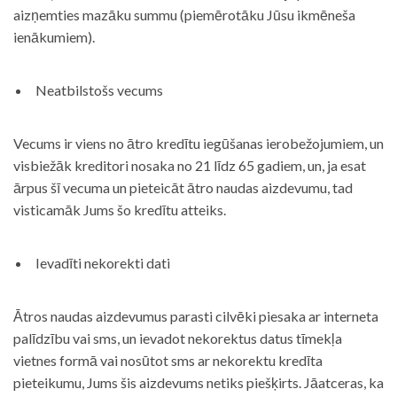
aizņemties mazāku summu (piemērotāku Jūsu ikmēneša
ienākumiem).
Neatbilstošs vecums
Vecums ir viens no ātro kredītu iegūšanas ierobežojumiem, un
visbiežāk kreditori nosaka no 21 līdz 65 gadiem, un, ja esat
ārpus šī vecuma un pieteicāt ātro naudas aizdevumu, tad
visticamāk Jums šo kredītu atteiks.
Ievadīti nekorekti dati
Ātros naudas aizdevumus parasti cilvēki piesaka ar interneta
palīdzību vai sms, un ievadot nekorektus datus tīmekļa
vietnes formā vai nosūtot sms ar nekorektu kredīta
pieteikumu, Jums šis aizdevums netiks piešķirts. Jāatceras, ka