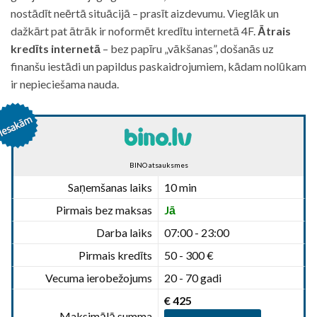
nostādīt neērtā situācijā – prasīt aizdevumu. Vieglāk un
dažkārt pat ātrāk ir noformēt kredītu internetā 4F.
Ātrais
kredīts internetā
– bez papīru „vākšanas”, došanās uz
finanšu iestādi un papildus paskaidrojumiem, kādam nolūkam
ir nepieciešama nauda.
BINO atsauksmes
Saņemšanas laiks
10 min
Pirmais bez maksas
Jā
Darba laiks
07:00 - 23:00
Pirmais kredīts
50 - 300 €
Vecuma ierobežojums
20 - 70 gadi
€ 425
Maksimālā summa