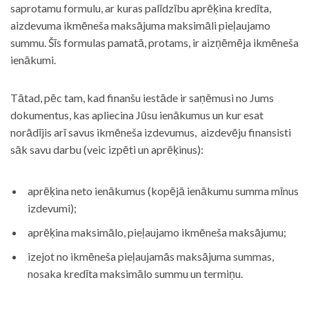
saprotamu formulu, ar kuras palīdzību aprēķina kredīta,
aizdevuma ikmēneša maksājuma maksimāli pieļaujamo
summu. Šīs formulas pamatā, protams, ir aizņēmēja ikmēneša
ienākumi.
Tātad, pēc tam, kad finanšu iestāde ir saņēmusi no Jums
dokumentus, kas apliecina Jūsu ienākumus un kur esat
norādījis arī savus ikmēneša izdevumus, aizdevēju finansisti
sāk savu darbu (veic izpēti un aprēķinus):
aprēķina neto ienākumus (kopējā ienākumu summa mīnus
izdevumi);
aprēķina maksimālo, pieļaujamo ikmēneša maksājumu;
izejot no ikmēneša pieļaujamās maksājuma summas,
nosaka kredīta maksimālo summu un termiņu.