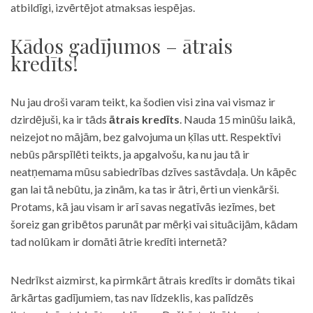
atbildīgi, izvērtējot atmaksas iespējas.
Kādos gadījumos – ātrais
kredīts!
Nu jau droši varam teikt, ka šodien visi zina vai vismaz ir
dzirdējuši, ka ir tāds
ātrais kredīts
. Nauda 15 minūšu laikā,
neizejot no mājām, bez galvojuma un ķīlas utt. Respektīvi
nebūs pārspīlēti teikts, ja apgalvošu, ka nu jau tā ir
neatņemama mūsu sabiedrības dzīves sastāvdaļa. Un kāpēc
gan lai tā nebūtu, ja zinām, ka tas ir ātri, ērti un vienkārši.
Protams, kā jau visam ir arī savas negatīvās iezīmes, bet
šoreiz gan gribētos parunāt par mērķi vai situācijām, kādam
tad nolūkam ir domāti ātrie kredīti internetā?
Nedrīkst aizmirst, ka pirmkārt ātrais kredīts ir domāts tikai
ārkārtas gadījumiem, tas nav līdzeklis, kas palīdzēs