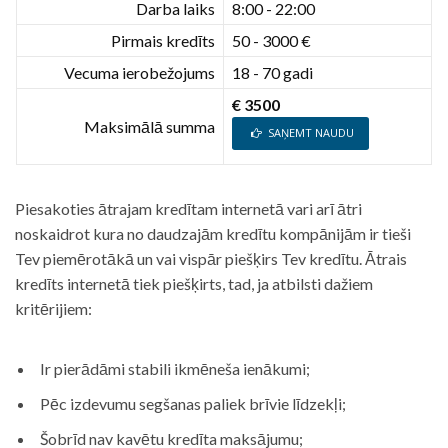
Darba laiks
8:00 - 22:00
Pirmais kredīts
50 - 3000 €
Vecuma ierobežojums
18 - 70 gadi
€ 3500
Maksimālā summa
SAŅEMT NAUDU
Piesakoties ātrajam kredītam internetā vari arī ātri
noskaidrot kura no daudzajām kredītu kompānijām ir tieši
Tev piemērotākā un vai vispār piešķirs Tev kredītu. Ātrais
kredīts internetā tiek piešķirts, tad, ja atbilsti dažiem
kritērijiem:
Ir pierādāmi stabili ikmēneša ienākumi;
Pēc izdevumu segšanas paliek brīvie līdzekļi;
Šobrīd nav kavētu kredīta maksājumu;