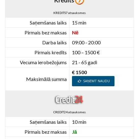
KREDITS7 atsauksmes
Saņemšanas laiks
15 min
Pirmais bez maksas
Nē
Darba laiks
09:00 - 20:00
Pirmais kredīts
100 – 1500 €
Vecuma ierobežojums
21 - 65 gadi
€ 1500
Maksimālā summa
SAŅEMT NAUDU
CREDIT24 atsauksmes
Saņemšanas laiks
10 min
Pirmais bez maksas
Jā