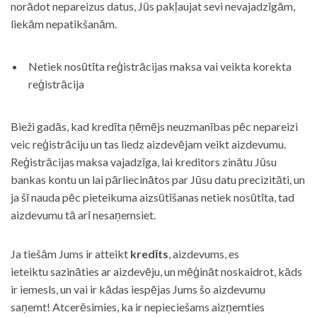
norādot nepareizus datus, Jūs pakļaujat sevi nevajadzīgām,
liekām nepatikšanām.
Netiek nosūtīta reģistrācijas maksa vai veikta korekta
reģistrācija
Bieži gadās, kad kredīta ņēmējs neuzmanības pēc nepareizi
veic reģistrāciju un tas liedz aizdevējam veikt aizdevumu.
Reģistrācijas maksa vajadzīga, lai kreditors zinātu Jūsu
bankas kontu un lai pārliecinātos par Jūsu datu precizitāti, un
ja šī nauda pēc pieteikuma aizsūtīšanas netiek nosūtīta, tad
aizdevumu tā arī nesaņemsiet.
Ja tiešām Jums ir atteikt
kredīts
, aizdevums, es
ieteiktu sazināties ar aizdevēju, un mēģināt noskaidrot, kāds
ir iemesls, un vai ir kādas iespējas Jums šo aizdevumu
saņemt! Atcerēsimies, ka ir nepieciešams aizņemties