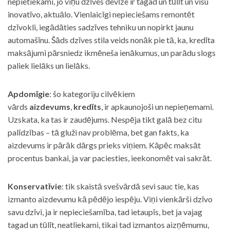
nepietiekami, jo viņu dzīves devīze ir tagad un tūlīt un visu
inovatīvo, aktuālo. Vienlaicīgi nepieciešams remontēt
dzīvokli, iegādāties sadzīves tehniku un nopirkt jaunu
automašīnu. Šāds dzīves stila veids nonāk pie tā, ka, kredīta
maksājumi pārsniedz ikmēneša ienākumus, un parādu slogs
paliek lielāks un lielāks.
Apdomīgie
: šo kategoriju cilvēkiem
vārds
aizdevums
,
kredīts
, ir apkaunojoši un nepieņemami.
Uzskata, ka tas ir zaudējums. Nespēja tikt galā bez citu
palīdzības – tā gluži nav problēma, bet gan fakts, ka
aizdevums ir pārāk dārgs prieks viņiem. Kāpēc maksāt
procentus bankai, ja var paciesties, ieekonomēt vai sakrāt.
Konservatīvie
: tik skaistā svešvārdā sevi sauc tie, kas
izmanto aizdevumu kā pēdējo iespēju. Viņi vienkārši dzīvo
savu dzīvi, ja ir nepieciešamība, tad ietaupīs, bet ja vajag
tagad un tūlīt, neatliekami, tikai tad izmantos aizņēmumu,