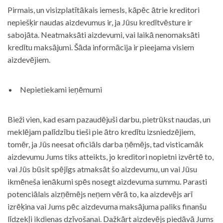
Pirmais, un visizplatītākais iemesls, kāpēc ātrie kreditori
nepiešķir naudas aizdevumus ir, ja Jūsu kredītvēsture ir
sabojāta. Neatmaksāti aizdevumi, vai laikā nenomaksāti
kredītu maksājumi. Šāda informācija ir pieejama visiem
aizdevējiem.
Nepietiekami ieņēmumi
Bieži vien, kad esam pazaudējuši darbu, pietrūkst naudas, un
meklējam palīdzību tieši pie ātro kredītu izsniedzējiem,
tomēr, ja Jūs neesat oficiāls darba ņēmējs, tad visticamāk
aizdevumu Jums tiks atteikts, jo kreditori nopietni izvērtē to,
vai Jūs būsit spējīgs atmaksāt šo aizdevumu, un vai Jūsu
ikmēneša ienākumi spēs nosegt aizdevuma summu. Parasti
potenciālais aizņēmējs neņem vērā to, ka aizdevējs arī
izrēķina vai Jums pēc aizdevuma maksājuma paliks finanšu
līdzekļi ikdienas dzīvošanai. Dažkārt aizdevējs piedāvā Jums