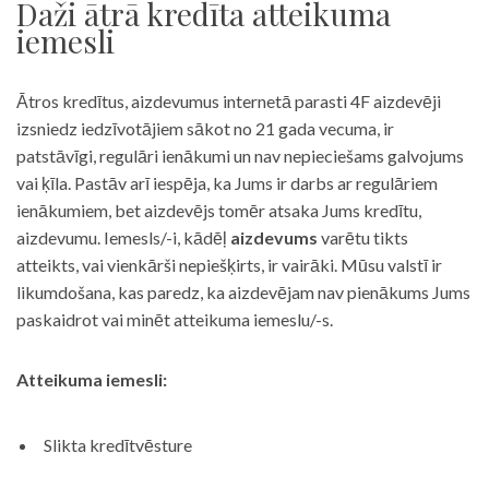
Daži ātrā kredīta atteikuma
iemesli
Ātros kredītus, aizdevumus internetā parasti 4F aizdevēji
izsniedz iedzīvotājiem sākot no 21 gada vecuma, ir
patstāvīgi, regulāri ienākumi un nav nepieciešams galvojums
vai ķīla. Pastāv arī iespēja, ka Jums ir darbs ar regulāriem
ienākumiem, bet aizdevējs tomēr atsaka Jums kredītu,
aizdevumu. Iemesls/-i, kādēļ
aizdevums
varētu tikts
atteikts, vai vienkārši nepiešķirts, ir vairāki. Mūsu valstī ir
likumdošana, kas paredz, ka aizdevējam nav pienākums Jums
paskaidrot vai minēt atteikuma iemeslu/-s.
Atteikuma iemesli:
Slikta kredītvēsture