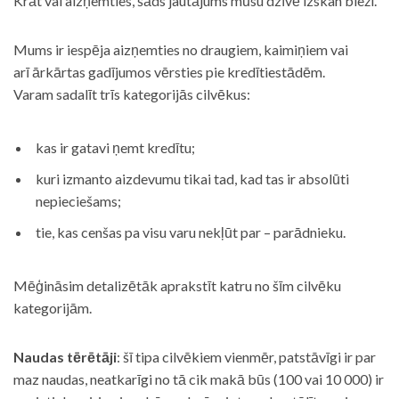
Krāt vai aizņemties, šāds jautājums mūsu dzīvē izskan bieži.
Mums ir iespēja aizņemties no draugiem, kaimiņiem vai
arī ārkārtas gadījumos vērsties pie kredītiestādēm.
Varam sadalīt trīs kategorijās cilvēkus:
kas ir gatavi ņemt kredītu;
kuri izmanto aizdevumu tikai tad, kad tas ir absolūti
nepieciešams;
tie, kas cenšas pa visu varu nekļūt par – parādnieku.
Mēģināsim detalizētāk aprakstīt katru no šīm cilvēku
kategorijām.
Naudas tērētāji
: šī tipa cilvēkiem vienmēr, patstāvīgi ir par
maz naudas, neatkarīgi no tā cik makā būs (100 vai 10 000) ir