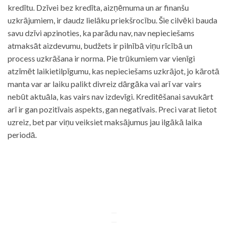
kredītu. Dzīvei bez kredīta, aizņēmuma un ar finanšu
uzkrājumiem, ir daudz lielāku priekšrocību. Šie cilvēki bauda
savu dzīvi apzinoties, ka parādu nav, nav nepieciešams
atmaksāt aizdevumu, budžets ir pilnībā viņu rīcībā un
process uzkrāšana ir norma. Pie trūkumiem var vienīgi
atzīmēt laikietilpīgumu, kas nepieciešams uzkrājot, jo kārotā
manta var ar laiku palikt divreiz dārgāka vai arī var vairs
nebūt aktuāla, kas vairs nav izdevīgi. Kreditēšanai savukārt
arī ir gan pozitīvais aspekts, gan negatīvais. Preci varat lietot
uzreiz, bet par viņu veiksiet maksājumus jau ilgākā laika
periodā.