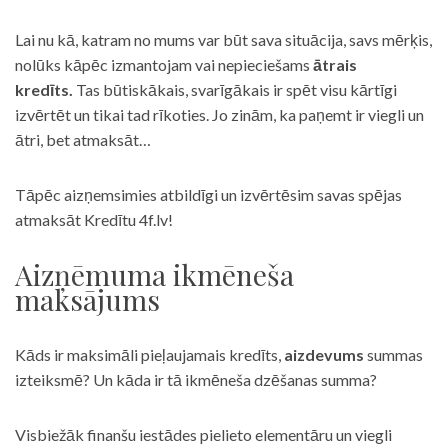
Lai nu kā, katram no mums var būt sava situācija, savs mērķis,
nolūks kāpēc izmantojam vai nepieciešams
ātrais
kredīts.
Tas būtiskākais, svarīgākais ir spēt visu kārtīgi
izvērtēt un tikai tad rīkoties. Jo zinām, ka paņemt ir viegli un
ātri, bet atmaksāt…
Tāpēc aizņemsimies atbildīgi un izvērtēsim savas spējas
atmaksāt Kredītu 4f.lv!
Aizņēmuma ikmēneša
maksājums
Kāds ir maksimāli pieļaujamais kredīts,
aizdevums
summas
izteiksmē? Un kāda ir tā ikmēneša dzēšanas summa?
Visbiežāk finanšu iestādes pielieto elementāru un viegli