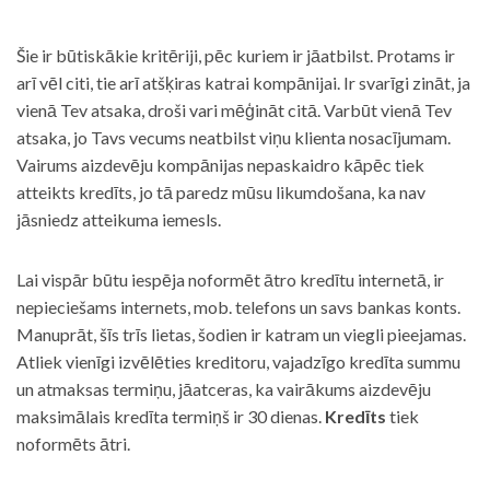
Šie ir būtiskākie kritēriji, pēc kuriem ir jāatbilst. Protams ir
arī vēl citi, tie arī atšķiras katrai kompānijai. Ir svarīgi zināt, ja
vienā Tev atsaka, droši vari mēģināt citā. Varbūt vienā Tev
atsaka, jo Tavs vecums neatbilst viņu klienta nosacījumam.
Vairums aizdevēju kompānijas nepaskaidro kāpēc tiek
atteikts kredīts, jo tā paredz mūsu likumdošana, ka nav
jāsniedz atteikuma iemesls.
Lai vispār būtu iespēja noformēt ātro kredītu internetā, ir
nepieciešams internets, mob. telefons un savs bankas konts.
Manuprāt, šīs trīs lietas, šodien ir katram un viegli pieejamas.
Atliek vienīgi izvēlēties kreditoru, vajadzīgo kredīta summu
un atmaksas termiņu, jāatceras, ka vairākums aizdevēju
maksimālais kredīta termiņš ir 30 dienas.
Kredīts
tiek
noformēts ātri.