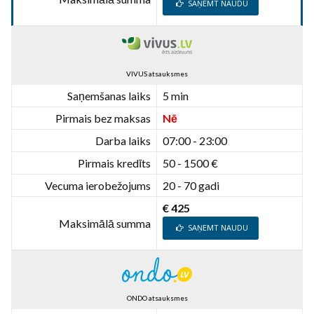
SAŅEMT NAUDU
VIVUS atsauksmes
Saņemšanas laiks
5 min
Pirmais bez maksas
Nē
Darba laiks
07:00 - 23:00
Pirmais kredīts
50 - 1500 €
Vecuma ierobežojums
20 - 70 gadi
€ 425
Maksimālā summa
SAŅEMT NAUDU
ONDO atsauksmes