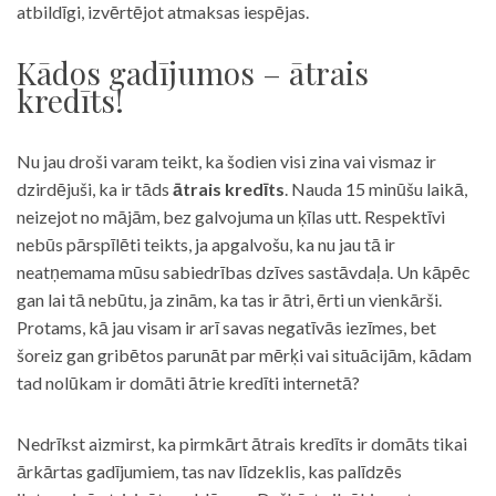
atbildīgi, izvērtējot atmaksas iespējas.
Kādos gadījumos – ātrais
kredīts!
Nu jau droši varam teikt, ka šodien visi zina vai vismaz ir
dzirdējuši, ka ir tāds
ātrais kredīts
. Nauda 15 minūšu laikā,
neizejot no mājām, bez galvojuma un ķīlas utt. Respektīvi
nebūs pārspīlēti teikts, ja apgalvošu, ka nu jau tā ir
neatņemama mūsu sabiedrības dzīves sastāvdaļa. Un kāpēc
gan lai tā nebūtu, ja zinām, ka tas ir ātri, ērti un vienkārši.
Protams, kā jau visam ir arī savas negatīvās iezīmes, bet
šoreiz gan gribētos parunāt par mērķi vai situācijām, kādam
tad nolūkam ir domāti ātrie kredīti internetā?
Nedrīkst aizmirst, ka pirmkārt ātrais kredīts ir domāts tikai
ārkārtas gadījumiem, tas nav līdzeklis, kas palīdzēs