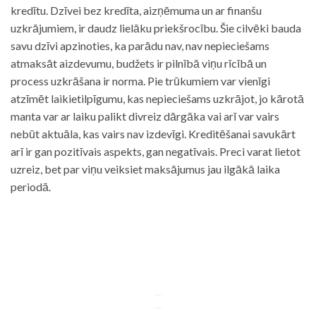
kredītu. Dzīvei bez kredīta, aizņēmuma un ar finanšu
uzkrājumiem, ir daudz lielāku priekšrocību. Šie cilvēki bauda
savu dzīvi apzinoties, ka parādu nav, nav nepieciešams
atmaksāt aizdevumu, budžets ir pilnībā viņu rīcībā un
process uzkrāšana ir norma. Pie trūkumiem var vienīgi
atzīmēt laikietilpīgumu, kas nepieciešams uzkrājot, jo kārotā
manta var ar laiku palikt divreiz dārgāka vai arī var vairs
nebūt aktuāla, kas vairs nav izdevīgi. Kreditēšanai savukārt
arī ir gan pozitīvais aspekts, gan negatīvais. Preci varat lietot
uzreiz, bet par viņu veiksiet maksājumus jau ilgākā laika
periodā.