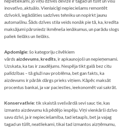
nepietiekami, jo viņu dzīves devīze ir tagad un tūlīt un visu
inovatīvo, aktuālo. Vienlaicīgi nepieciešams remontēt
dzīvokli, iegādāties sadzīves tehniku un nopirkt jaunu
automašīnu. Šāds dzīves stila veids nonāk pie tā, ka, kredīta
maksājumi pārsniedz ikmēneša ienākumus, un parādu slogs
paliek lielāks un lielāks.
Apdomīgie
: šo kategoriju cilvēkiem
vārds
aizdevums
,
kredīts
, ir apkaunojoši un nepieņemami.
Uzskata, ka tas ir zaudējums. Nespēja tikt galā bez citu
palīdzības – tā gluži nav problēma, bet gan fakts, ka
aizdevums ir pārāk dārgs prieks viņiem. Kāpēc maksāt
procentus bankai, ja var paciesties, ieekonomēt vai sakrāt.
Konservatīvie
: tik skaistā svešvārdā sevi sauc tie, kas
izmanto aizdevumu kā pēdējo iespēju. Viņi vienkārši dzīvo
savu dzīvi, ja ir nepieciešamība, tad ietaupīs, bet ja vajag
tagad un tūlīt, neatliekami, tikai tad izmantos aizņēmumu,