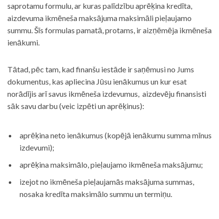
saprotamu formulu, ar kuras palīdzību aprēķina kredīta,
aizdevuma ikmēneša maksājuma maksimāli pieļaujamo
summu. Šīs formulas pamatā, protams, ir aizņēmēja ikmēneša
ienākumi.
Tātad, pēc tam, kad finanšu iestāde ir saņēmusi no Jums
dokumentus, kas apliecina Jūsu ienākumus un kur esat
norādījis arī savus ikmēneša izdevumus, aizdevēju finansisti
sāk savu darbu (veic izpēti un aprēķinus):
aprēķina neto ienākumus (kopējā ienākumu summa mīnus
izdevumi);
aprēķina maksimālo, pieļaujamo ikmēneša maksājumu;
izejot no ikmēneša pieļaujamās maksājuma summas,
nosaka kredīta maksimālo summu un termiņu.