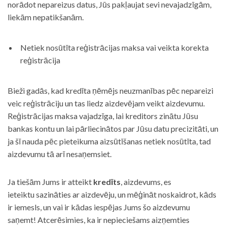
norādot nepareizus datus, Jūs pakļaujat sevi nevajadzīgām,
liekām nepatikšanām.
Netiek nosūtīta reģistrācijas maksa vai veikta korekta
reģistrācija
Bieži gadās, kad kredīta ņēmējs neuzmanības pēc nepareizi
veic reģistrāciju un tas liedz aizdevējam veikt aizdevumu.
Reģistrācijas maksa vajadzīga, lai kreditors zinātu Jūsu
bankas kontu un lai pārliecinātos par Jūsu datu precizitāti, un
ja šī nauda pēc pieteikuma aizsūtīšanas netiek nosūtīta, tad
aizdevumu tā arī nesaņemsiet.
Ja tiešām Jums ir atteikt
kredīts
, aizdevums, es
ieteiktu sazināties ar aizdevēju, un mēģināt noskaidrot, kāds
ir iemesls, un vai ir kādas iespējas Jums šo aizdevumu
saņemt! Atcerēsimies, ka ir nepieciešams aizņemties