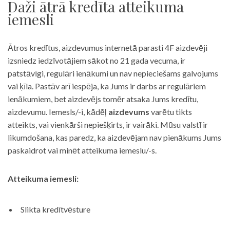
Daži ātrā kredīta atteikuma
iemesli
Ātros kredītus, aizdevumus internetā parasti 4F aizdevēji
izsniedz iedzīvotājiem sākot no 21 gada vecuma, ir
patstāvīgi, regulāri ienākumi un nav nepieciešams galvojums
vai ķīla. Pastāv arī iespēja, ka Jums ir darbs ar regulāriem
ienākumiem, bet aizdevējs tomēr atsaka Jums kredītu,
aizdevumu. Iemesls/-i, kādēļ
aizdevums
varētu tikts
atteikts, vai vienkārši nepiešķirts, ir vairāki. Mūsu valstī ir
likumdošana, kas paredz, ka aizdevējam nav pienākums Jums
paskaidrot vai minēt atteikuma iemeslu/-s.
Atteikuma iemesli:
Slikta kredītvēsture