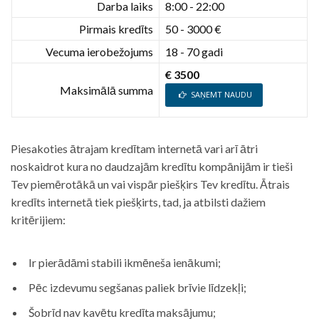
Darba laiks
8:00 - 22:00
Pirmais kredīts
50 - 3000 €
Vecuma ierobežojums
18 - 70 gadi
€ 3500
Maksimālā summa
SAŅEMT NAUDU
Piesakoties ātrajam kredītam internetā vari arī ātri
noskaidrot kura no daudzajām kredītu kompānijām ir tieši
Tev piemērotākā un vai vispār piešķirs Tev kredītu. Ātrais
kredīts internetā tiek piešķirts, tad, ja atbilsti dažiem
kritērijiem:
Ir pierādāmi stabili ikmēneša ienākumi;
Pēc izdevumu segšanas paliek brīvie līdzekļi;
Šobrīd nav kavētu kredīta maksājumu;