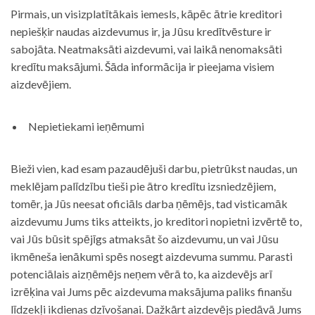
Pirmais, un visizplatītākais iemesls, kāpēc ātrie kreditori
nepiešķir naudas aizdevumus ir, ja Jūsu kredītvēsture ir
sabojāta. Neatmaksāti aizdevumi, vai laikā nenomaksāti
kredītu maksājumi. Šāda informācija ir pieejama visiem
aizdevējiem.
Nepietiekami ieņēmumi
Bieži vien, kad esam pazaudējuši darbu, pietrūkst naudas, un
meklējam palīdzību tieši pie ātro kredītu izsniedzējiem,
tomēr, ja Jūs neesat oficiāls darba ņēmējs, tad visticamāk
aizdevumu Jums tiks atteikts, jo kreditori nopietni izvērtē to,
vai Jūs būsit spējīgs atmaksāt šo aizdevumu, un vai Jūsu
ikmēneša ienākumi spēs nosegt aizdevuma summu. Parasti
potenciālais aizņēmējs neņem vērā to, ka aizdevējs arī
izrēķina vai Jums pēc aizdevuma maksājuma paliks finanšu
līdzekļi ikdienas dzīvošanai. Dažkārt aizdevējs piedāvā Jums