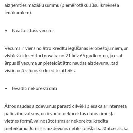
aizņemties mazāku summu (piemērotāku Jūsu ikmēneša
ienākumiem).
Neatbilstošs vecums
Vecums ir viens no ātro kredītu iegūšanas ierobežojumiem, un
visbiežāk kreditori nosaka no 21 līdz 65 gadiem, un, ja esat
ārpus šī vecuma un pieteicāt ātro naudas aizdevumu, tad
visticamāk Jums šo kredītu atteiks.
Ievadīti nekorekti dati
Ātros naudas aizdevumus parasti cilvēki piesaka ar interneta
palīdzību vai sms, un ievadot nekorektus datus tīmekļa
vietnes formā vai nosūtot sms ar nekorektu kredīta
pieteikumu, Jums šis aizdevums netiks piešķirts. Jāatceras, ka