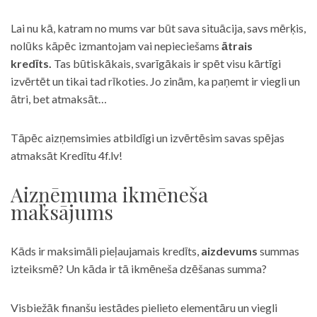
Lai nu kā, katram no mums var būt sava situācija, savs mērķis,
nolūks kāpēc izmantojam vai nepieciešams
ātrais
kredīts.
Tas būtiskākais, svarīgākais ir spēt visu kārtīgi
izvērtēt un tikai tad rīkoties. Jo zinām, ka paņemt ir viegli un
ātri, bet atmaksāt…
Tāpēc aizņemsimies atbildīgi un izvērtēsim savas spējas
atmaksāt Kredītu 4f.lv!
Aizņēmuma ikmēneša
maksājums
Kāds ir maksimāli pieļaujamais kredīts,
aizdevums
summas
izteiksmē? Un kāda ir tā ikmēneša dzēšanas summa?
Visbiežāk finanšu iestādes pielieto elementāru un viegli