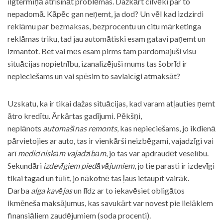
ilgtermiņā atrisināt problēmas. Dažkārt cilvēki par to
nepadomā. Kāpēc gan neņemt, ja dod? Un vēl kad izdzirdi
reklāmu par bezmaksas, bezprocentu un citu mārketinga
reklāmas triku, tad jau automātiski esam gatavi paņemt un
izmantot. Bet vai mēs esam pirms tam pārdomājuši visu
situācijas nopietnību, izanalizējuši mums tas šobrīd ir
nepieciešams un vai spēsim to savlaicīgi atmaksāt?
Uzskatu, ka ir tikai dažas situācijas, kad varam atļauties ņemt
ātro kredītu. Ārkārtas gadījumi. Pēkšņi,
neplānots
automašīnas remonts
, kas nepieciešams, jo ikdienā
pārvietojies ar auto, tas ir vienkārši neizbēgami, vajadzīgi vai
arī
medicīniskām vajadzībām
, jo tas var apdraudēt veselību.
Sekundāri
izdevīgiem piedāvājumiem
, jo tie parasti ir izdevīgi
tikai tagad un tūlīt, jo nākotnē tas ļaus ietaupīt vairāk.
Darba
alga kavējas
un līdz ar to iekavēsiet obligātos
ikmēneša maksājumus, kas savukārt var novest pie lielākiem
finansiāliem zaudējumiem (soda procenti).