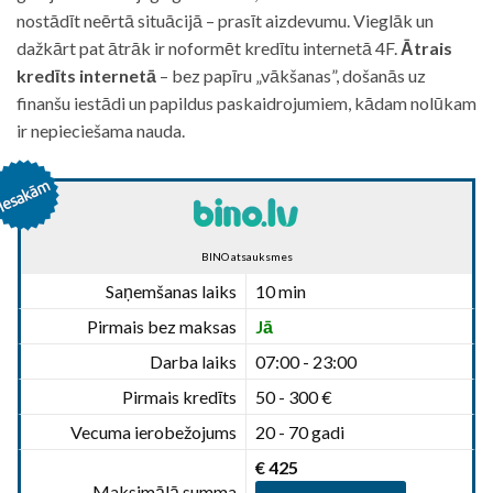
nostādīt neērtā situācijā – prasīt aizdevumu. Vieglāk un
dažkārt pat ātrāk ir noformēt kredītu internetā 4F.
Ātrais
kredīts internetā
– bez papīru „vākšanas”, došanās uz
finanšu iestādi un papildus paskaidrojumiem, kādam nolūkam
ir nepieciešama nauda.
BINO atsauksmes
Saņemšanas laiks
10 min
Pirmais bez maksas
Jā
Darba laiks
07:00 - 23:00
Pirmais kredīts
50 - 300 €
Vecuma ierobežojums
20 - 70 gadi
€ 425
Maksimālā summa