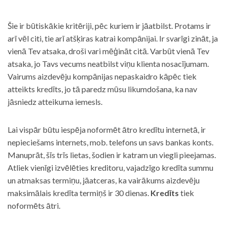
Šie ir būtiskākie kritēriji, pēc kuriem ir jāatbilst. Protams ir
arī vēl citi, tie arī atšķiras katrai kompānijai. Ir svarīgi zināt, ja
vienā Tev atsaka, droši vari mēģināt citā. Varbūt vienā Tev
atsaka, jo Tavs vecums neatbilst viņu klienta nosacījumam.
Vairums aizdevēju kompānijas nepaskaidro kāpēc tiek
atteikts kredīts, jo tā paredz mūsu likumdošana, ka nav
jāsniedz atteikuma iemesls.
Lai vispār būtu iespēja noformēt ātro kredītu internetā, ir
nepieciešams internets, mob. telefons un savs bankas konts.
Manuprāt, šīs trīs lietas, šodien ir katram un viegli pieejamas.
Atliek vienīgi izvēlēties kreditoru, vajadzīgo kredīta summu
un atmaksas termiņu, jāatceras, ka vairākums aizdevēju
maksimālais kredīta termiņš ir 30 dienas.
Kredīts
tiek
noformēts ātri.