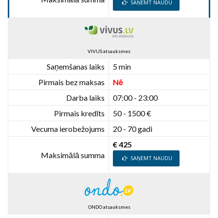
SAŅEMT NAUDU
VIVUS atsauksmes
Saņemšanas laiks
5 min
Pirmais bez maksas
Nē
Darba laiks
07:00 - 23:00
Pirmais kredīts
50 - 1500 €
Vecuma ierobežojums
20 - 70 gadi
€ 425
Maksimālā summa
SAŅEMT NAUDU
ONDO atsauksmes