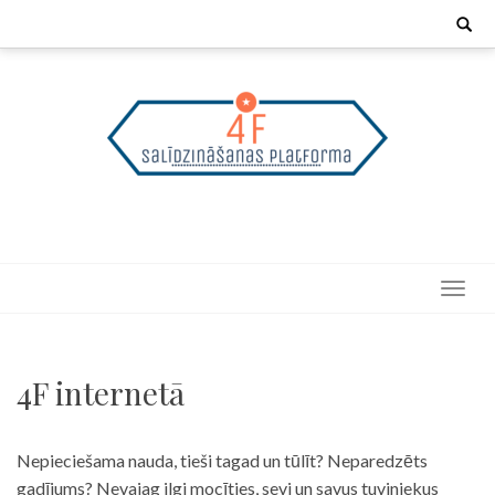
Skip
Search
for:
to
content
4F internetā
Nepieciešama nauda, tieši tagad un tūlīt? Neparedzēts
gadījums? Nevajag ilgi mocīties, sevi un savus tuviniekus