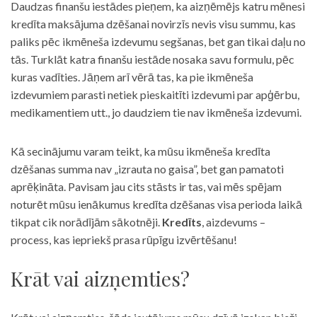
Daudzas finanšu iestādes pieņem, ka aizņēmējs katru mēnesi
kredīta maksājuma dzēšanai novirzīs nevis visu summu, kas
paliks pēc ikmēneša izdevumu segšanas, bet gan tikai daļu no
tās. Turklāt katra finanšu iestāde nosaka savu formulu, pēc
kuras vadīties. Jāņem arī vērā tas, ka pie ikmēneša
izdevumiem parasti netiek pieskaitīti izdevumi par apģērbu,
medikamentiem utt., jo daudziem tie nav ikmēneša izdevumi.
Kā secinājumu varam teikt, ka mūsu ikmēneša kredīta
dzēšanas summa nav „izrauta no gaisa”, bet gan pamatoti
aprēķināta. Pavisam jau cits stāsts ir tas, vai mēs spējam
noturēt mūsu ienākumus kredīta dzēšanas visa perioda laikā
tikpat cik norādījām sākotnēji.
Kredīts
, aizdevums –
process, kas iepriekš prasa rūpīgu izvērtēšanu!
Krāt vai aizņemties?