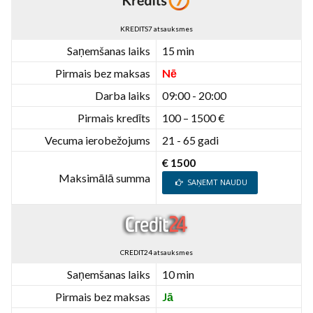
KREDITS7 atsauksmes
Saņemšanas laiks
15 min
Pirmais bez maksas
Nē
Darba laiks
09:00 - 20:00
Pirmais kredīts
100 – 1500 €
Vecuma ierobežojums
21 - 65 gadi
€ 1500
Maksimālā summa
SAŅEMT NAUDU
CREDIT24 atsauksmes
Saņemšanas laiks
10 min
Pirmais bez maksas
Jā