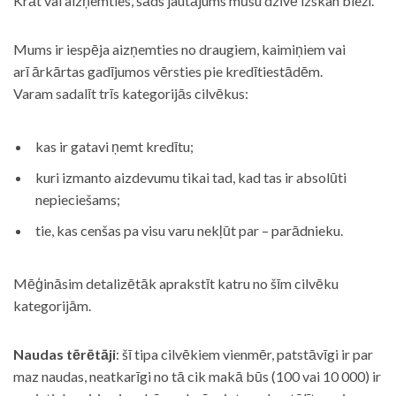
Krāt vai aizņemties, šāds jautājums mūsu dzīvē izskan bieži.
Mums ir iespēja aizņemties no draugiem, kaimiņiem vai
arī ārkārtas gadījumos vērsties pie kredītiestādēm.
Varam sadalīt trīs kategorijās cilvēkus:
kas ir gatavi ņemt kredītu;
kuri izmanto aizdevumu tikai tad, kad tas ir absolūti
nepieciešams;
tie, kas cenšas pa visu varu nekļūt par – parādnieku.
Mēģināsim detalizētāk aprakstīt katru no šīm cilvēku
kategorijām.
Naudas tērētāji
: šī tipa cilvēkiem vienmēr, patstāvīgi ir par
maz naudas, neatkarīgi no tā cik makā būs (100 vai 10 000) ir