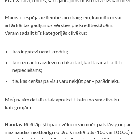
Krāt vai aizņemties, šāds jautājums mūsu dzīvē izskan bieži.
Mums ir iespēja aizņemties no draugiem, kaimiņiem vai
arī ārkārtas gadījumos vērsties pie kredītiestādēm.
Varam sadalīt trīs kategorijās cilvēkus:
kas ir gatavi ņemt kredītu;
kuri izmanto aizdevumu tikai tad, kad tas ir absolūti
nepieciešams;
tie, kas cenšas pa visu varu nekļūt par – parādnieku.
Mēģināsim detalizētāk aprakstīt katru no šīm cilvēku
kategorijām.
Naudas tērētāji
: šī tipa cilvēkiem vienmēr, patstāvīgi ir par
maz naudas, neatkarīgi no tā cik makā būs (100 vai 10 000) ir