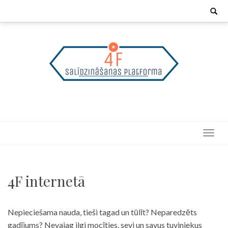
Skip
Search
for:
to
content
4F internetā
Nepieciešama nauda, tieši tagad un tūlīt? Neparedzēts
gadījums? Nevajag ilgi mocīties, sevi un savus tuviniekus