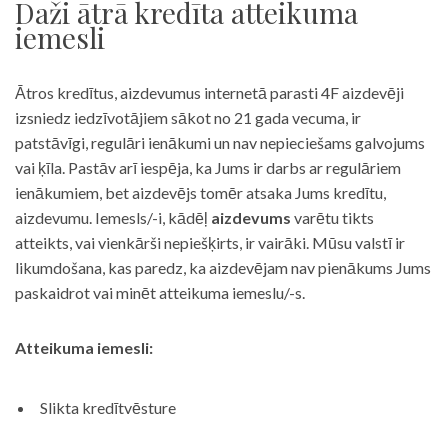
Daži ātrā kredīta atteikuma
iemesli
Ātros kredītus, aizdevumus internetā parasti 4F aizdevēji
izsniedz iedzīvotājiem sākot no 21 gada vecuma, ir
patstāvīgi, regulāri ienākumi un nav nepieciešams galvojums
vai ķīla. Pastāv arī iespēja, ka Jums ir darbs ar regulāriem
ienākumiem, bet aizdevējs tomēr atsaka Jums kredītu,
aizdevumu. Iemesls/-i, kādēļ
aizdevums
varētu tikts
atteikts, vai vienkārši nepiešķirts, ir vairāki. Mūsu valstī ir
likumdošana, kas paredz, ka aizdevējam nav pienākums Jums
paskaidrot vai minēt atteikuma iemeslu/-s.
Atteikuma iemesli:
Slikta kredītvēsture