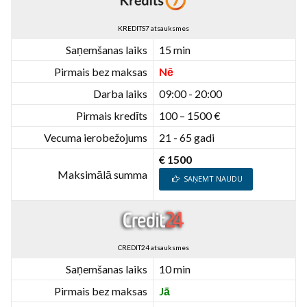
KREDITS7 atsauksmes
Saņemšanas laiks
15 min
Pirmais bez maksas
Nē
Darba laiks
09:00 - 20:00
Pirmais kredīts
100 – 1500 €
Vecuma ierobežojums
21 - 65 gadi
€ 1500
Maksimālā summa
SAŅEMT NAUDU
CREDIT24 atsauksmes
Saņemšanas laiks
10 min
Pirmais bez maksas
Jā