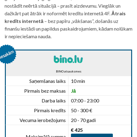
nostādīt neērtā situācijā – prasīt aizdevumu. Vieglāk un
dažkārt pat ātrāk ir noformēt kredītu internetā 4F.
Ātrais
kredīts internetā
– bez papīru „vākšanas”, došanās uz
finanšu iestādi un papildus paskaidrojumiem, kādam nolūkam
ir nepieciešama nauda.
BINO atsauksmes
Saņemšanas laiks
10 min
Pirmais bez maksas
Jā
Darba laiks
07:00 - 23:00
Pirmais kredīts
50 - 300 €
Vecuma ierobežojums
20 - 70 gadi
€ 425
Maksimālā summa