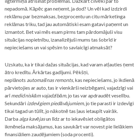
ilgtermiņā atrisināt problēmas. Dažkārt cilvēki par to
nepadomā. Kāpēc gan neņemt, ja dod? Un vēl kad izdzirdi
reklāmu par bezmaksas, bezprocentu un citu mārketinga
reklāmas triku, tad jau automātiski esam gatavi paņemt un
izmantot. Bet vai mēs esam pirms tam pārdomājuši visu
situācijas nopietnību, izanalizējuši mums tas šobrīd ir
nepieciešams un vai spēsim to savlaicīgi atmaksāt?
Uzskatu, ka ir tikai dažas situācijas, kad varam atļauties ņemt
ātro kredītu. Ārkārtas gadījumi. Pēkšņi,
neplānots
automašīnas remonts
, kas nepieciešams, jo ikdienā
pārvietojies ar auto, tas ir vienkārši neizbēgami, vajadzīgi vai
arī
medicīniskām vajadzībām
, jo tas var apdraudēt veselību.
Sekundāri
izdevīgiem piedāvājumiem
, jo tie parasti ir izdevīgi
tikai tagad un tūlīt, jo nākotnē tas ļaus ietaupīt vairāk.
Darba
alga kavējas
un līdz ar to iekavēsiet obligātos
ikmēneša maksājumus, kas savukārt var novest pie lielākiem
finansiāliem zaudējumiem (soda procenti).