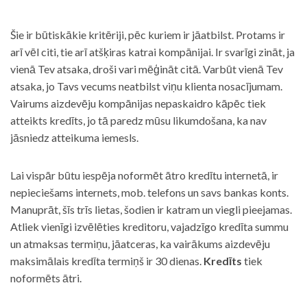
Šie ir būtiskākie kritēriji, pēc kuriem ir jāatbilst. Protams ir
arī vēl citi, tie arī atšķiras katrai kompānijai. Ir svarīgi zināt, ja
vienā Tev atsaka, droši vari mēģināt citā. Varbūt vienā Tev
atsaka, jo Tavs vecums neatbilst viņu klienta nosacījumam.
Vairums aizdevēju kompānijas nepaskaidro kāpēc tiek
atteikts kredīts, jo tā paredz mūsu likumdošana, ka nav
jāsniedz atteikuma iemesls.
Lai vispār būtu iespēja noformēt ātro kredītu internetā, ir
nepieciešams internets, mob. telefons un savs bankas konts.
Manuprāt, šīs trīs lietas, šodien ir katram un viegli pieejamas.
Atliek vienīgi izvēlēties kreditoru, vajadzīgo kredīta summu
un atmaksas termiņu, jāatceras, ka vairākums aizdevēju
maksimālais kredīta termiņš ir 30 dienas.
Kredīts
tiek
noformēts ātri.