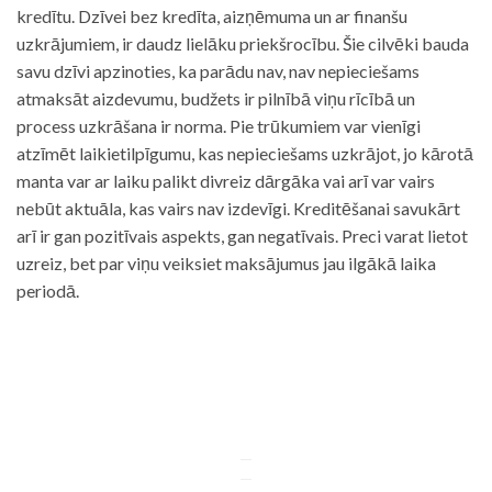
kredītu. Dzīvei bez kredīta, aizņēmuma un ar finanšu
uzkrājumiem, ir daudz lielāku priekšrocību. Šie cilvēki bauda
savu dzīvi apzinoties, ka parādu nav, nav nepieciešams
atmaksāt aizdevumu, budžets ir pilnībā viņu rīcībā un
process uzkrāšana ir norma. Pie trūkumiem var vienīgi
atzīmēt laikietilpīgumu, kas nepieciešams uzkrājot, jo kārotā
manta var ar laiku palikt divreiz dārgāka vai arī var vairs
nebūt aktuāla, kas vairs nav izdevīgi. Kreditēšanai savukārt
arī ir gan pozitīvais aspekts, gan negatīvais. Preci varat lietot
uzreiz, bet par viņu veiksiet maksājumus jau ilgākā laika
periodā.