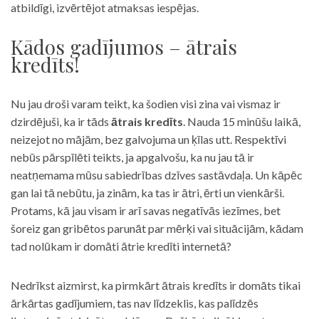
atbildīgi, izvērtējot atmaksas iespējas.
Kādos gadījumos – ātrais
kredīts!
Nu jau droši varam teikt, ka šodien visi zina vai vismaz ir
dzirdējuši, ka ir tāds
ātrais kredīts
. Nauda 15 minūšu laikā,
neizejot no mājām, bez galvojuma un ķīlas utt. Respektīvi
nebūs pārspīlēti teikts, ja apgalvošu, ka nu jau tā ir
neatņemama mūsu sabiedrības dzīves sastāvdaļa. Un kāpēc
gan lai tā nebūtu, ja zinām, ka tas ir ātri, ērti un vienkārši.
Protams, kā jau visam ir arī savas negatīvās iezīmes, bet
šoreiz gan gribētos parunāt par mērķi vai situācijām, kādam
tad nolūkam ir domāti ātrie kredīti internetā?
Nedrīkst aizmirst, ka pirmkārt ātrais kredīts ir domāts tikai
ārkārtas gadījumiem, tas nav līdzeklis, kas palīdzēs