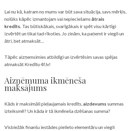
Lai nu kā, katram no mums var būt sava situācija, savs mērķis,
nolūks kāpēc izmantojam vai nepieciešams
ātrais
kredīts.
Tas būtiskākais, svarīgākais ir spēt visu kārtīgi
izvērtēt un tikai tad rīkoties. Jo zinām, ka paņemt ir viegli un
ātri, bet atmaksāt…
Tāpēc aizņemsimies atbildīgi un izvērtēsim savas spējas
atmaksāt Kredītu 4f.lv!
Aizņēmuma ikmēneša
maksājums
Kāds ir maksimāli pieļaujamais kredīts,
aizdevums
summas
izteiksmē? Un kāda ir tā ikmēneša dzēšanas summa?
Visbiežāk finanšu iestādes pielieto elementāru un viegli