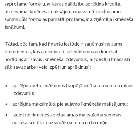
saprotamu formulu, ar kuras palīdzību aprēķina kredīta,
aizdevuma ikmēneša maksājuma maksimāli pieļaujamo
summu. Šīs formulas pamatā, protams, ir aizņēmēja ikmēneša
ienākumi.
Tātad, pēc tam, kad finanšu iestāde ir saņēmusi no Jums
dokumentus, kas apliecina Jūsu ienākumus un kur esat
norādījis arī savus ikmēneša izdevumus, aizdevēju finansisti
sāk savu darbu (veic izpēti un aprēķinus):
aprēķina neto ienākumus (kopējā ienākumu summa mīnus
izdevumi);
aprēķina maksimālo, pieļaujamo ikmēneša maksājumu;
izejot no ikmēneša pieļaujamās maksājuma summas,
nosaka kredīta maksimālo summu un termiņu.