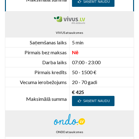
SAŅEMT NAUDU
VIVUS atsauksmes
Saņemšanas laiks
5 min
Pirmais bez maksas
Nē
Darba laiks
07:00 - 23:00
Pirmais kredīts
50 - 1500 €
Vecuma ierobežojums
20 - 70 gadi
€ 425
Maksimālā summa
SAŅEMT NAUDU
ONDO atsauksmes