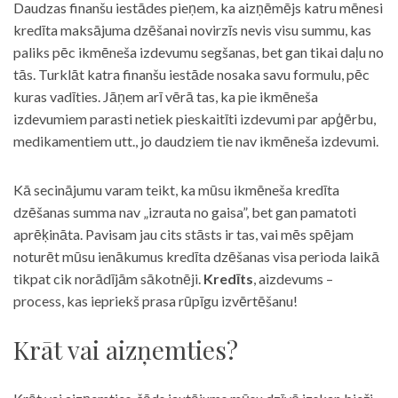
Daudzas finanšu iestādes pieņem, ka aizņēmējs katru mēnesi
kredīta maksājuma dzēšanai novirzīs nevis visu summu, kas
paliks pēc ikmēneša izdevumu segšanas, bet gan tikai daļu no
tās. Turklāt katra finanšu iestāde nosaka savu formulu, pēc
kuras vadīties. Jāņem arī vērā tas, ka pie ikmēneša
izdevumiem parasti netiek pieskaitīti izdevumi par apģērbu,
medikamentiem utt., jo daudziem tie nav ikmēneša izdevumi.
Kā secinājumu varam teikt, ka mūsu ikmēneša kredīta
dzēšanas summa nav „izrauta no gaisa”, bet gan pamatoti
aprēķināta. Pavisam jau cits stāsts ir tas, vai mēs spējam
noturēt mūsu ienākumus kredīta dzēšanas visa perioda laikā
tikpat cik norādījām sākotnēji.
Kredīts
, aizdevums –
process, kas iepriekš prasa rūpīgu izvērtēšanu!
Krāt vai aizņemties?