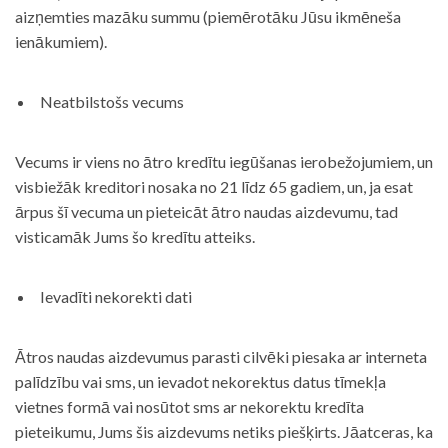
aizņemties mazāku summu (piemērotāku Jūsu ikmēneša
ienākumiem).
Neatbilstošs vecums
Vecums ir viens no ātro kredītu iegūšanas ierobežojumiem, un
visbiežāk kreditori nosaka no 21 līdz 65 gadiem, un, ja esat
ārpus šī vecuma un pieteicāt ātro naudas aizdevumu, tad
visticamāk Jums šo kredītu atteiks.
Ievadīti nekorekti dati
Ātros naudas aizdevumus parasti cilvēki piesaka ar interneta
palīdzību vai sms, un ievadot nekorektus datus tīmekļa
vietnes formā vai nosūtot sms ar nekorektu kredīta
pieteikumu, Jums šis aizdevums netiks piešķirts. Jāatceras, ka