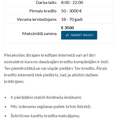
Darba laiks
8:00 - 22:00
Pirmais kredīts
50 - 3000 €
Vecuma ierobežojums
18 - 70 gadi
€ 3500
Maksimālā summa
SAŅEMT NAUDU
Piesakoties ātrajam kredītam internetā vari arī ātri
noskaidrot kura no daudzajām kredītu kompānijām ir tieši
Tev piemērotākā un vai vispār piešķirs Tev kredītu. Ātrais
kredīts internetā tiek piešķirts, tad, ja atbilsti dažiem
kritērijiem:
Ir pierādāmi stabili ikmēneša ienākumi;
Pēc izdevumu segšanas paliek brīvie līdzekļi;
Šobrīd nav kavētu kredīta maksājumu;