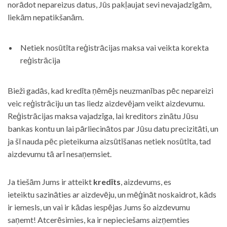
norādot nepareizus datus, Jūs pakļaujat sevi nevajadzīgām,
liekām nepatikšanām.
Netiek nosūtīta reģistrācijas maksa vai veikta korekta
reģistrācija
Bieži gadās, kad kredīta ņēmējs neuzmanības pēc nepareizi
veic reģistrāciju un tas liedz aizdevējam veikt aizdevumu.
Reģistrācijas maksa vajadzīga, lai kreditors zinātu Jūsu
bankas kontu un lai pārliecinātos par Jūsu datu precizitāti, un
ja šī nauda pēc pieteikuma aizsūtīšanas netiek nosūtīta, tad
aizdevumu tā arī nesaņemsiet.
Ja tiešām Jums ir atteikt
kredīts
, aizdevums, es
ieteiktu sazināties ar aizdevēju, un mēģināt noskaidrot, kāds
ir iemesls, un vai ir kādas iespējas Jums šo aizdevumu
saņemt! Atcerēsimies, ka ir nepieciešams aizņemties