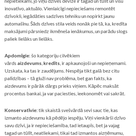
nepietiekami, jo viņu dzīves devīze ir tagad un tūlīt un visu
inovatīvo, aktuālo. Vienlaicīgi nepieciešams remontēt
dzīvokli, iegādāties sadzīves tehniku un nopirkt jaunu
automašīnu. Šāds dzīves stila veids nonāk pie tā, ka, kredīta
maksājumi pārsniedz ikmēneša ienākumus, un parādu slogs
paliek lielāks un lielāks.
Apdomīgie
: šo kategoriju cilvēkiem
vārds
aizdevums
,
kredīts
, ir apkaunojoši un nepieņemami.
Uzskata, ka tas ir zaudējums. Nespēja tikt galā bez citu
palīdzības – tā gluži nav problēma, bet gan fakts, ka
aizdevums ir pārāk dārgs prieks viņiem. Kāpēc maksāt
procentus bankai, ja var paciesties, ieekonomēt vai sakrāt.
Konservatīvie
: tik skaistā svešvārdā sevi sauc tie, kas
izmanto aizdevumu kā pēdējo iespēju. Viņi vienkārši dzīvo
savu dzīvi, ja ir nepieciešamība, tad ietaupīs, bet ja vajag
tagad un tūlīt, neatliekami, tikai tad izmantos aizņēmumu,