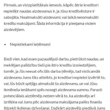
Pirmais, un visizplatītākais iemesls, kāpēc ātrie kreditori
nepiešķir naudas aizdevumus ir, ja Jūsu kredītvēsture ir
sabojāta. Neatmaksāti aizdevumi, vai laikā nenomaksāti
kredītu maksājumi. Šāda informācija ir pieejama visiem
aizdevējiem.
Nepietiekami ieņēmumi
Bieži vien, kad esam pazaudējuši darbu, pietrūkst naudas, un
meklējam palīdzību tieši pie ātro kredītu izsniedzējiem,
tomēr, ja Jūs neesat oficiāls darba ņēmējs, tad visticamāk
aizdevumu Jums tiks atteikts, jo kreditori nopietni izvērtē to,
vai Jūs būsit spējīgs atmaksāt šo aizdevumu, un vai Jūsu
ikmēneša ienākumi spēs nosegt aizdevuma summu. Parasti
potenciālais aizņēmējs neņem vērā to, ka aizdevējs arī
izrēķina vai Jums pēc aizdevuma maksājuma paliks finanšu
līdzekļi ikdienas dzīvošanai. Dažkārt aizdevējs piedāvā Jums