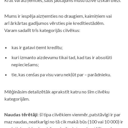
Krāt vai aizņemties, šāds jautājums mūsu dzīvē izskan bieži.
Mums ir iespēja aizņemties no draugiem, kaimiņiem vai
arī ārkārtas gadījumos vērsties pie kredītiestādēm.
Varam sadalīt trīs kategorijās cilvēkus:
kas ir gatavi ņemt kredītu;
kuri izmanto aizdevumu tikai tad, kad tas ir absolūti
nepieciešams;
tie, kas cenšas pa visu varu nekļūt par – parādnieku.
Mēģināsim detalizētāk aprakstīt katru no šīm cilvēku
kategorijām.
Naudas tērētāji
: šī tipa cilvēkiem vienmēr, patstāvīgi ir par
maz naudas, neatkarīgi no tā cik makā būs (100 vai 10 000) ir