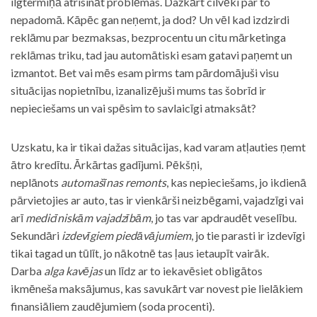
ilgtermiņā atrisināt problēmas. Dažkārt cilvēki par to
nepadomā. Kāpēc gan neņemt, ja dod? Un vēl kad izdzirdi
reklāmu par bezmaksas, bezprocentu un citu mārketinga
reklāmas triku, tad jau automātiski esam gatavi paņemt un
izmantot. Bet vai mēs esam pirms tam pārdomājuši visu
situācijas nopietnību, izanalizējuši mums tas šobrīd ir
nepieciešams un vai spēsim to savlaicīgi atmaksāt?
Uzskatu, ka ir tikai dažas situācijas, kad varam atļauties ņemt
ātro kredītu. Ārkārtas gadījumi. Pēkšņi,
neplānots
automašīnas remonts
, kas nepieciešams, jo ikdienā
pārvietojies ar auto, tas ir vienkārši neizbēgami, vajadzīgi vai
arī
medicīniskām vajadzībām
, jo tas var apdraudēt veselību.
Sekundāri
izdevīgiem piedāvājumiem
, jo tie parasti ir izdevīgi
tikai tagad un tūlīt, jo nākotnē tas ļaus ietaupīt vairāk.
Darba
alga kavējas
un līdz ar to iekavēsiet obligātos
ikmēneša maksājumus, kas savukārt var novest pie lielākiem
finansiāliem zaudējumiem (soda procenti).