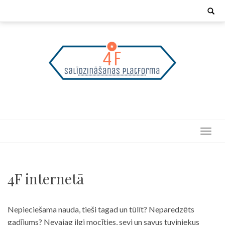
Skip
Search
for:
to
content
4F internetā
Nepieciešama nauda, tieši tagad un tūlīt? Neparedzēts
gadījums? Nevajag ilgi mocīties, sevi un savus tuviniekus