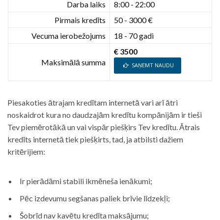
Darba laiks
8:00 - 22:00
Pirmais kredīts
50 - 3000 €
Vecuma ierobežojums
18 - 70 gadi
€ 3500
Maksimālā summa
SAŅEMT NAUDU
Piesakoties ātrajam kredītam internetā vari arī ātri
noskaidrot kura no daudzajām kredītu kompānijām ir tieši
Tev piemērotākā un vai vispār piešķirs Tev kredītu. Ātrais
kredīts internetā tiek piešķirts, tad, ja atbilsti dažiem
kritērijiem:
Ir pierādāmi stabili ikmēneša ienākumi;
Pēc izdevumu segšanas paliek brīvie līdzekļi;
Šobrīd nav kavētu kredīta maksājumu;