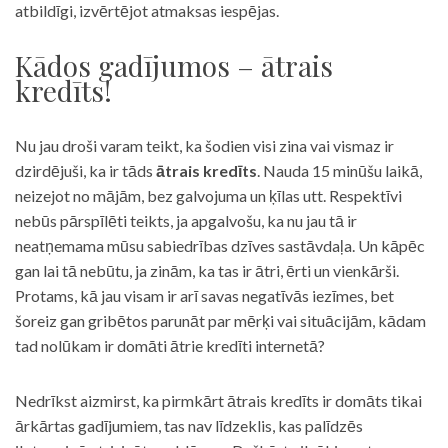
atbildīgi, izvērtējot atmaksas iespējas.
Kādos gadījumos – ātrais
kredīts!
Nu jau droši varam teikt, ka šodien visi zina vai vismaz ir
dzirdējuši, ka ir tāds
ātrais kredīts
. Nauda 15 minūšu laikā,
neizejot no mājām, bez galvojuma un ķīlas utt. Respektīvi
nebūs pārspīlēti teikts, ja apgalvošu, ka nu jau tā ir
neatņemama mūsu sabiedrības dzīves sastāvdaļa. Un kāpēc
gan lai tā nebūtu, ja zinām, ka tas ir ātri, ērti un vienkārši.
Protams, kā jau visam ir arī savas negatīvās iezīmes, bet
šoreiz gan gribētos parunāt par mērķi vai situācijām, kādam
tad nolūkam ir domāti ātrie kredīti internetā?
Nedrīkst aizmirst, ka pirmkārt ātrais kredīts ir domāts tikai
ārkārtas gadījumiem, tas nav līdzeklis, kas palīdzēs