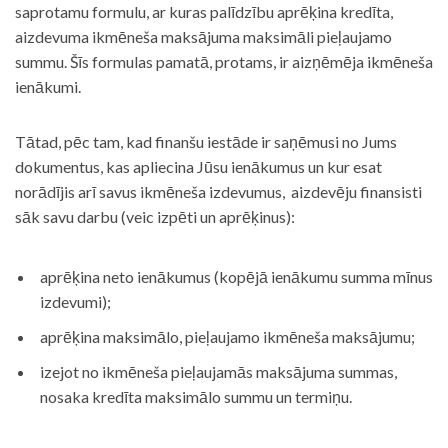
saprotamu formulu, ar kuras palīdzību aprēķina kredīta,
aizdevuma ikmēneša maksājuma maksimāli pieļaujamo
summu. Šīs formulas pamatā, protams, ir aizņēmēja ikmēneša
ienākumi.
Tātad, pēc tam, kad finanšu iestāde ir saņēmusi no Jums
dokumentus, kas apliecina Jūsu ienākumus un kur esat
norādījis arī savus ikmēneša izdevumus, aizdevēju finansisti
sāk savu darbu (veic izpēti un aprēķinus):
aprēķina neto ienākumus (kopējā ienākumu summa mīnus
izdevumi);
aprēķina maksimālo, pieļaujamo ikmēneša maksājumu;
izejot no ikmēneša pieļaujamās maksājuma summas,
nosaka kredīta maksimālo summu un termiņu.