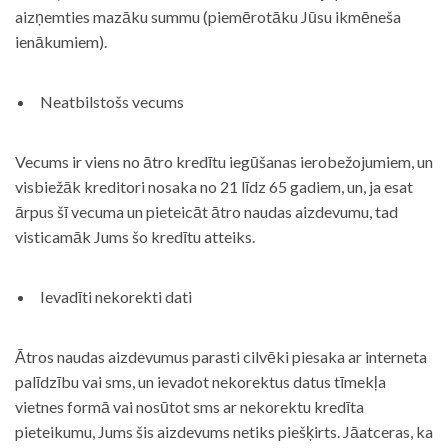
aizņemties mazāku summu (piemērotāku Jūsu ikmēneša
ienākumiem).
Neatbilstošs vecums
Vecums ir viens no ātro kredītu iegūšanas ierobežojumiem, un
visbiežāk kreditori nosaka no 21 līdz 65 gadiem, un, ja esat
ārpus šī vecuma un pieteicāt ātro naudas aizdevumu, tad
visticamāk Jums šo kredītu atteiks.
Ievadīti nekorekti dati
Ātros naudas aizdevumus parasti cilvēki piesaka ar interneta
palīdzību vai sms, un ievadot nekorektus datus tīmekļa
vietnes formā vai nosūtot sms ar nekorektu kredīta
pieteikumu, Jums šis aizdevums netiks piešķirts. Jāatceras, ka