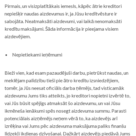
Pirmais, un visizplatītākais iemesls, kāpēc ātrie kreditori
nepiešķir naudas aizdevumus ir, ja Jūsu kredītvēsture ir
sabojāta. Neatmaksāti aizdevumi, vai laikā nenomaksāti
kredītu maksājumi. Šāda informācija ir pieejama visiem
aizdevējiem.
Nepietiekami ieņēmumi
Bieži vien, kad esam pazaudējuši darbu, pietrūkst naudas, un
meklējam palīdzību tieši pie ātro kredītu izsniedzējiem,
tomēr, ja Jūs neesat oficiāls darba ņēmējs, tad visticamāk
aizdevumu Jums tiks atteikts, jo kreditori nopietni izvērtē to,
vai Jūs būsit spējīgs atmaksāt šo aizdevumu, un vai Jūsu
ikmēneša ienākumi spēs nosegt aizdevuma summu. Parasti
potenciālais aizņēmējs neņem vērā to, ka aizdevējs arī
izrēķina vai Jums pēc aizdevuma maksājuma paliks finanšu
līdzekļi ikdienas dzīvošanai. Dažkārt aizdevējs piedāvā Jums