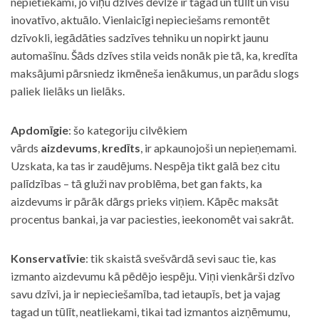
nepietiekami, jo viņu dzīves devīze ir tagad un tūlīt un visu
inovatīvo, aktuālo. Vienlaicīgi nepieciešams remontēt
dzīvokli, iegādāties sadzīves tehniku un nopirkt jaunu
automašīnu. Šāds dzīves stila veids nonāk pie tā, ka, kredīta
maksājumi pārsniedz ikmēneša ienākumus, un parādu slogs
paliek lielāks un lielāks.
Apdomīgie
: šo kategoriju cilvēkiem
vārds
aizdevums
,
kredīts
, ir apkaunojoši un nepieņemami.
Uzskata, ka tas ir zaudējums. Nespēja tikt galā bez citu
palīdzības – tā gluži nav problēma, bet gan fakts, ka
aizdevums ir pārāk dārgs prieks viņiem. Kāpēc maksāt
procentus bankai, ja var paciesties, ieekonomēt vai sakrāt.
Konservatīvie
: tik skaistā svešvārdā sevi sauc tie, kas
izmanto aizdevumu kā pēdējo iespēju. Viņi vienkārši dzīvo
savu dzīvi, ja ir nepieciešamība, tad ietaupīs, bet ja vajag
tagad un tūlīt, neatliekami, tikai tad izmantos aizņēmumu,