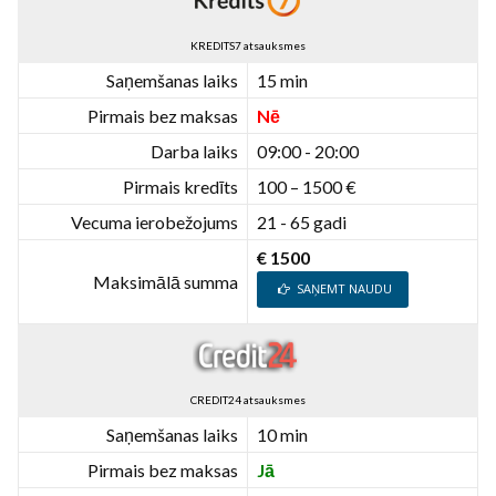
KREDITS7 atsauksmes
Saņemšanas laiks
15 min
Pirmais bez maksas
Nē
Darba laiks
09:00 - 20:00
Pirmais kredīts
100 – 1500 €
Vecuma ierobežojums
21 - 65 gadi
€ 1500
Maksimālā summa
SAŅEMT NAUDU
CREDIT24 atsauksmes
Saņemšanas laiks
10 min
Pirmais bez maksas
Jā