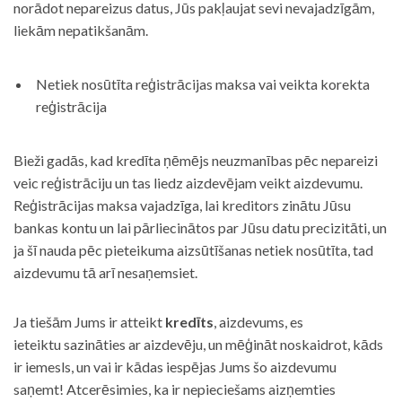
norādot nepareizus datus, Jūs pakļaujat sevi nevajadzīgām,
liekām nepatikšanām.
Netiek nosūtīta reģistrācijas maksa vai veikta korekta
reģistrācija
Bieži gadās, kad kredīta ņēmējs neuzmanības pēc nepareizi
veic reģistrāciju un tas liedz aizdevējam veikt aizdevumu.
Reģistrācijas maksa vajadzīga, lai kreditors zinātu Jūsu
bankas kontu un lai pārliecinātos par Jūsu datu precizitāti, un
ja šī nauda pēc pieteikuma aizsūtīšanas netiek nosūtīta, tad
aizdevumu tā arī nesaņemsiet.
Ja tiešām Jums ir atteikt
kredīts
, aizdevums, es
ieteiktu sazināties ar aizdevēju, un mēģināt noskaidrot, kāds
ir iemesls, un vai ir kādas iespējas Jums šo aizdevumu
saņemt! Atcerēsimies, ka ir nepieciešams aizņemties