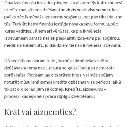
Daudzas finanšu iestādes pieņem, ka aizņēmējs katru mēnesi
kredīta maksājuma dzēšanai novirzīs nevis visu summu, kas
paliks pēc ikmēneša izdevumu segšanas, bet gan tikai daļu no
tās. Turklāt katra finanšu iestāde nosaka savu formulu, pēc
kuras vadīties. Jāņem arī vērā tas, ka pie ikmēneša
izdevumiem parasti netiek pieskaitīti izdevumi par apģērbu,
medikamentiem utt., jo daudziem tie nav ikmēneša izdevumi.
Kā secinājumu varam teikt, ka mūsu ikmēneša kredīta
dzēšanas summa nav „izrauta no gaisa”, bet gan pamatoti
aprēķināta. Pavisam jau cits stāsts ir tas, vai mēs spējam
noturēt mūsu ienākumus kredīta dzēšanas visa perioda laikā
tikpat cik norādījām sākotnēji.
Kredīts
, aizdevums –
process, kas iepriekš prasa rūpīgu izvērtēšanu!
Krāt vai aizņemties?