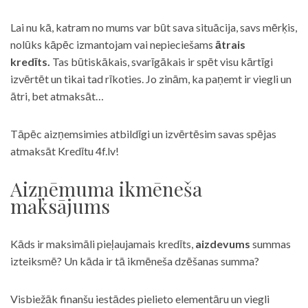
Lai nu kā, katram no mums var būt sava situācija, savs mērķis,
nolūks kāpēc izmantojam vai nepieciešams
ātrais
kredīts.
Tas būtiskākais, svarīgākais ir spēt visu kārtīgi
izvērtēt un tikai tad rīkoties. Jo zinām, ka paņemt ir viegli un
ātri, bet atmaksāt…
Tāpēc aizņemsimies atbildīgi un izvērtēsim savas spējas
atmaksāt Kredītu 4f.lv!
Aizņēmuma ikmēneša
maksājums
Kāds ir maksimāli pieļaujamais kredīts,
aizdevums
summas
izteiksmē? Un kāda ir tā ikmēneša dzēšanas summa?
Visbiežāk finanšu iestādes pielieto elementāru un viegli