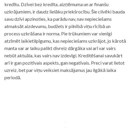
kredītu. Dzīvei bez kredīta, aizņēmuma un ar finanšu
uzkrājumiem, ir daudz lielāku priekšrocību. Šie cilvēki bauda
savu dzīvi apzinoties, ka parādu nav, nav nepieciešams
atmaksāt aizdevumu, budžets ir pilnībā viņu rīcībā un
process uzkrāšana ir norma. Pie trūkumiem var vienīgi
atzīmēt laikietilpīgumu, kas nepieciešams uzkrājot, jo kārotā
manta var ar laiku palikt divreiz dārgāka vai arī var vairs
nebūt aktuāla, kas vairs nav izdevīgi. Kreditēšanai savukārt
arī ir gan pozitīvais aspekts, gan negatīvais. Preci varat lietot
uzreiz, bet par viņu veiksiet maksājumus jau ilgākā laika
periodā.