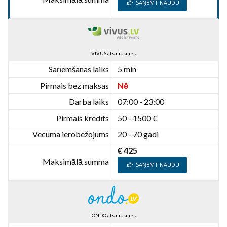
SAŅEMT NAUDU
VIVUS atsauksmes
Saņemšanas laiks
5 min
Pirmais bez maksas
Nē
Darba laiks
07:00 - 23:00
Pirmais kredīts
50 - 1500 €
Vecuma ierobežojums
20 - 70 gadi
€ 425
Maksimālā summa
SAŅEMT NAUDU
ONDO atsauksmes