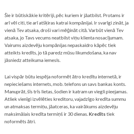
Šie ir būtiskākie kritēriji, pēc kuriem ir jāatbilst. Protams ir
arī vēl citi, tie arī atšķiras katrai kompānijai. Ir svarīgi zināt, ja
vienā Tev atsaka, droši vari mēģināt citā. Varbūt vienā Tev
atsaka, jo Tavs vecums neatbilst viņu klienta nosacījumam.
Vairums aizdevēju kompānijas nepaskaidro kāpēc tiek
atteikts kredīts, jo tā paredz mūsu likumdošana, ka nav
jāsniedz atteikuma iemesls.
Lai vispār būtu iespēja noformēt ātro kredītu internetā, ir
nepieciešams internets, mob. telefons un savs bankas konts.
Manuprāt, šīs trīs lietas, šodien ir katram un viegli pieejamas.
Atliek vienīgi izvēlēties kreditoru, vajadzīgo kredīta summu
un atmaksas termiņu, jāatceras, ka vairākums aizdevēju
maksimālais kredīta termiņš ir 30 dienas.
Kredīts
tiek
noformēts ātri.