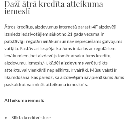
Daži ātrā kredīta atteikuma
iemesli
Ātros kredītus, aizdevumus internetā parasti 4F aizdevēji
izsniedz iedzīvotājiem sākot no 21 gada vecuma, ir
patstāvīgi, regulāri ienākumi un nav nepieciešams galvojums
vai ķīla. Pastāv arī iespēja, ka Jums ir darbs ar regulāriem
ienākumiem, bet aizdevējs tomēr atsaka Jums kredītu,
aizdevumu. Iemesls/-i, kādēļ
aizdevums
varētu tikts
atteikts, vai vienkārši nepiešķirts, ir vairāki. Mūsu valstī ir
likumdošana, kas paredz, ka aizdevējam nav pienākums Jums
paskaidrot vai minēt atteikuma iemeslu/-s.
Atteikuma iemesli:
Slikta kredītvēsture