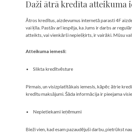
Daži ātrā kredīta atteikuma 
Ātros kredītus, aizdevumus internetā parasti 4F aizd
vai ķīla. Pastāv arī iespēja, ka Jums ir darbs ar reg
atteikts, vai vienkārši nepiešķirts, ir vairāki. Mūsu
Atteikuma iemesli:
Slikta kredītvēsture
Pirmais, un visizplatītākais iemesls, kāpēc ātrie kre
kredītu maksājumi. Šāda informācija ir pieejama visi
Nepietiekami ieņēmumi
Bieži vien, kad esam pazaudējuši darbu, pietrūkst nau