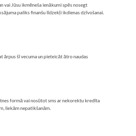
, un vai Jūsu ikmēneša ienākumi spēs nosegt
ājuma paliks finanšu līdzekļi ikdienas dzīvošanai.
at ārpus šī vecuma un pieteicāt ātro naudas
etnes formā vai nosūtot sms ar nekorektu kredīta
gām, liekām nepatikšanām.