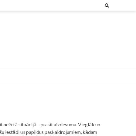
Search
for:
t neērtā situācijā – prasīt aizdevumu. Vieglāk un
nšu iestādi un papildus paskaidrojumiem, kādam