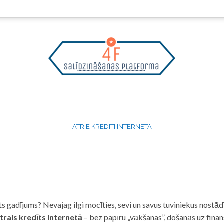
ATRIE KREDĪTI INTERNETĀ
 gadījums? Nevajag ilgi mocīties, sevi un savus tuviniekus nostādī
trais kredīts internetā
– bez papīru „vākšanas”, došanās uz fina