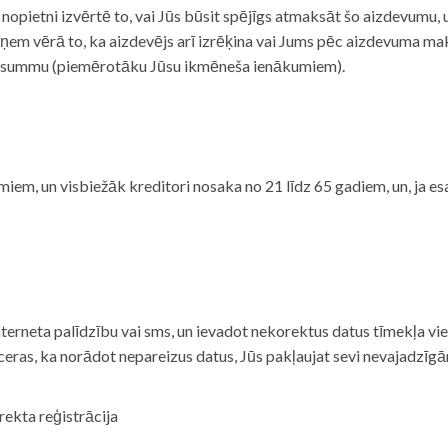
i nopietni izvērtē to, vai Jūs būsit spējīgs atmaksāt šo aizdevumu
m vērā to, ka aizdevējs arī izrēķina vai Jums pēc aizdevuma maks
 summu (piemērotāku Jūsu ikmēneša ienākumiem).
iem, un visbiežāk kreditori nosaka no 21 līdz 65 gadiem, un, ja es
nterneta palīdzību vai sms, un ievadot nekorektus datus tīmekļa vi
tceras, ka norādot nepareizus datus, Jūs pakļaujat sevi nevajadzī
rekta reģistrācija