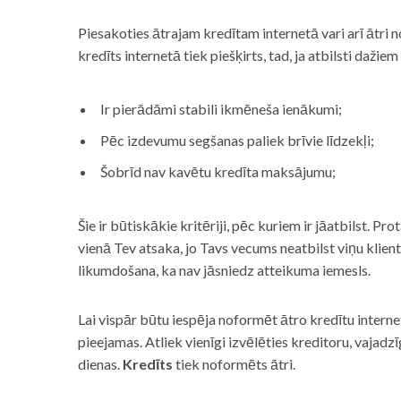
Piesakoties ātrajam kredītam internetā vari arī ātri 
kredīts internetā tiek piešķirts, tad, ja atbilsti dažiem
Ir pierādāmi stabili ikmēneša ienākumi;
Pēc izdevumu segšanas paliek brīvie līdzekļi;
Šobrīd nav kavētu kredīta maksājumu;
Šie ir būtiskākie kritēriji, pēc kuriem ir jāatbilst. Pro
vienā Tev atsaka, jo Tavs vecums neatbilst viņu klie
likumdošana, ka nav jāsniedz atteikuma iemesls.
Lai vispār būtu iespēja noformēt ātro kredītu internet
pieejamas. Atliek vienīgi izvēlēties kreditoru, vaja
dienas.
Kredīts
tiek noformēts ātri.