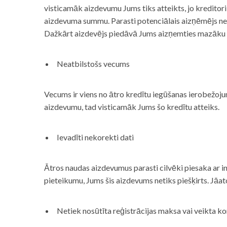
visticamāk aizdevumu Jums tiks atteikts, jo kreditor
aizdevuma summu. Parasti potenciālais aizņēmējs neņe
Dažkārt aizdevējs piedāvā Jums aizņemties mazāku
Neatbilstošs vecums
Vecums ir viens no ātro kredītu iegūšanas ierobežojum
aizdevumu, tad visticamāk Jums šo kredītu atteiks.
Ievadīti nekorekti dati
Ātros naudas aizdevumus parasti cilvēki piesaka ar i
pieteikumu, Jums šis aizdevums netiks piešķirts. Jāa
Netiek nosūtīta reģistrācijas maksa vai veikta ko