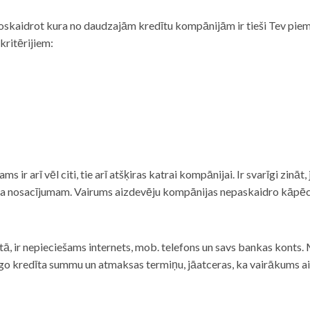
noskaidrot kura no daudzajām kredītu kompānijām ir tieši Tev piemē
 kritērijiem:
tams ir arī vēl citi, tie arī atšķiras katrai kompānijai. Ir svarīgi zin
nta nosacījumam. Vairums aizdevēju kompānijas nepaskaidro kāpēc t
ā, ir nepieciešams internets, mob. telefons un savs bankas konts. Ma
dzīgo kredīta summu un atmaksas termiņu, jāatceras, ka vairākums a