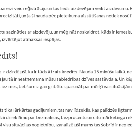
eizi veic reģistrāciju un tas liedz aizdevējam veikt aizdevumu. R
recizitāti, un ja šī nauda pēc pieteikuma aizsūtīšanas netiek nosūt
iktu sazināties ar aizdevēju, un mēģināt noskaidrot, kāds ir iemesl
, izvērtējot atmaksas iespējas.
dīts!
 ir dzirdējuši, ka ir tāds
ātrais kredīts
. Nauda 15 minūšu laikā, ne
u jau tā ir neatņemama mūsu sabiedrības dzīves sastāvdaļa. Un kāpēc 
ās iezīmes, bet šoreiz gan gribētos parunāt par mērķi vai situācijā
s tikai ārkārtas gadījumiem, tas nav līdzeklis, kas palīdzēs ilgter
zirdi reklāmu par bezmaksas, bezprocentu un citu mārketinga rek
visu situācijas nopietnību, izanalizējuši mums tas šobrīd ir nepie