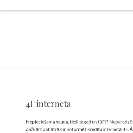
Skip
to
content
4F internetā
Nepieciešama nauda, tieši tagad un tūlīt? Neparedzēts
dažkārt pat ātrāk ir noformēt kredītu internetā 4F.
Ā