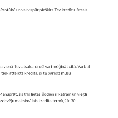
rotākā un vai vispār piešķirs Tev kredītu. Ātrais
āt, ja vienā Tev atsaka, droši vari mēģināt citā. Varbūt
iek atteikts kredīts, jo tā paredz mūsu
nuprāt, šīs trīs lietas, šodien ir katram un viegli
izdevēju maksimālais kredīta termiņš ir 30