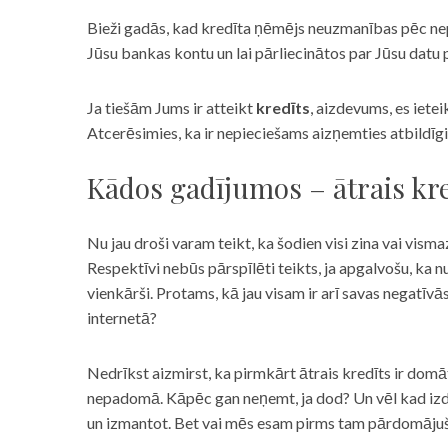
Bieži gadās, kad kredīta ņēmējs neuzmanības pēc nepar
Jūsu bankas kontu un lai pārliecinātos par Jūsu datu p
Ja tiešām Jums ir atteikt
kredīts
, aizdevums, es iete
Atcerēsimies, ka ir nepieciešams aizņemties atbildīgi
Kādos gadījumos – ātrais kre
Nu jau droši varam teikt, ka šodien visi zina vai vismaz
Respektīvi nebūs pārspīlēti teikts, ja apgalvošu, ka n
vienkārši. Protams, kā jau visam ir arī savas negatīv
internetā?
Nedrīkst aizmirst, ka pirmkārt ātrais kredīts ir domāt
nepadomā. Kāpēc gan neņemt, ja dod? Un vēl kad izd
un izmantot. Bet vai mēs esam pirms tam pārdomājuši 