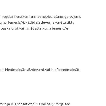
i, regulāri ienākumi un nav nepieciešams galvojums
vumu. Iemesls/-i, kādēļ
aizdevums
varētu tikts
s paskaidrot vai minēt atteikuma iemeslu/-s.
ojāta. Neatmaksāti aizdevumi, vai laikā nenomaksāti
mēr, ja Jūs neesat oficiāls darba ņēmējs, tad