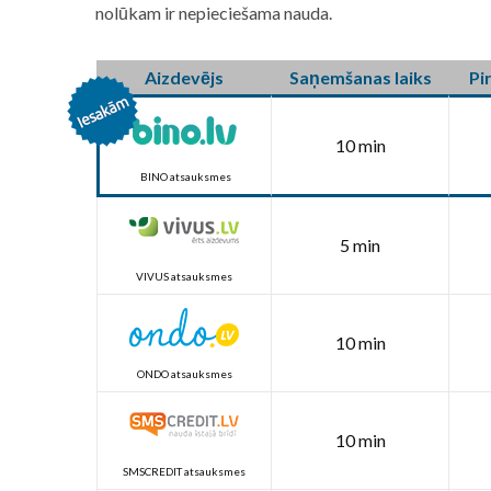
nolūkam ir nepieciešama nauda.
Aizdevējs
Saņemšanas laiks
Pi
10 min
BINO atsauksmes
5 min
VIVUS atsauksmes
10 min
ONDO atsauksmes
10 min
SMSCREDIT atsauksmes