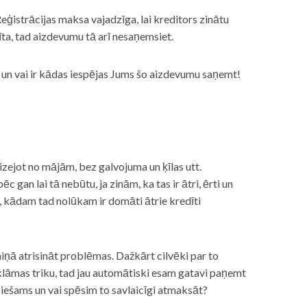
eģistrācijas maksa vajadzīga, lai kreditors zinātu
īta, tad aizdevumu tā arī nesaņemsiet.
s, un vai ir kādas iespējas Jums šo aizdevumu saņemt!
izejot no mājām, bez galvojuma un ķīlas utt.
gan lai tā nebūtu, ja zinām, ka tas ir ātri, ērti un
m, kādam tad nolūkam ir domāti ātrie kredīti
miņā atrisināt problēmas. Dažkārt cilvēki par to
lāmas triku, tad jau automātiski esam gatavi paņemt
ciešams un vai spēsim to savlaicīgi atmaksāt?