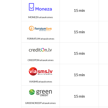
15 min
MONEZA atsauksmes
15 min
FERRATUM atsauksmes
15 min
CREDITON atsauksmes
15 min
VIASMS atsauksmes
15 min
GREENCREDIT atsauksmes