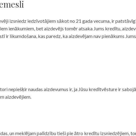
iemesli
evēji izsniedz iedzīvotājiem sākot no 21 gada vecuma, ir patstāvīg
ulāriem ienākumiem, bet aizdevējs tomēr atsaka Jums kredītu, aizde
 valstī ir likumdošana, kas paredz, ka aizdevējam nav pienākums Jum
ditori nepiešķir naudas aizdevumus ir, ja Jūsu kredītvēsture ir sab
em aizdevējiem.
das, un meklējam palīdzību tieši pie ātro kredītu izsniedzējiem, to