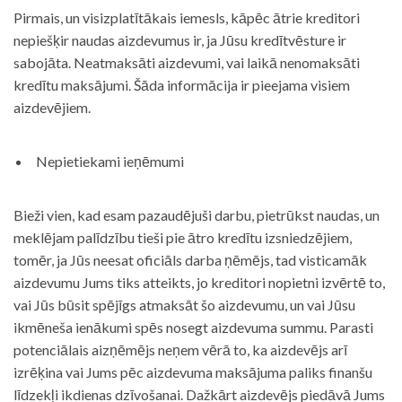
Pirmais, un visizplatītākais iemesls, kāpēc ātrie kreditori
nepiešķir naudas aizdevumus ir, ja Jūsu kredītvēsture ir
sabojāta. Neatmaksāti aizdevumi, vai laikā nenomaksāti
kredītu maksājumi. Šāda informācija ir pieejama visiem
aizdevējiem.
Nepietiekami ieņēmumi
Bieži vien, kad esam pazaudējuši darbu, pietrūkst naudas, un
meklējam palīdzību tieši pie ātro kredītu izsniedzējiem,
tomēr, ja Jūs neesat oficiāls darba ņēmējs, tad visticamāk
aizdevumu Jums tiks atteikts, jo kreditori nopietni izvērtē to,
vai Jūs būsit spējīgs atmaksāt šo aizdevumu, un vai Jūsu
ikmēneša ienākumi spēs nosegt aizdevuma summu. Parasti
potenciālais aizņēmējs neņem vērā to, ka aizdevējs arī
izrēķina vai Jums pēc aizdevuma maksājuma paliks finanšu
līdzekļi ikdienas dzīvošanai. Dažkārt aizdevējs piedāvā Jums