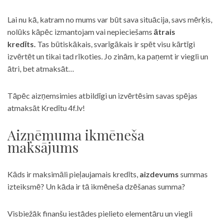
Lai nu kā, katram no mums var būt sava situācija, savs mērķis,
nolūks kāpēc izmantojam vai nepieciešams
ātrais
kredīts.
Tas būtiskākais, svarīgākais ir spēt visu kārtīgi
izvērtēt un tikai tad rīkoties. Jo zinām, ka paņemt ir viegli un
ātri, bet atmaksāt…
Tāpēc aizņemsimies atbildīgi un izvērtēsim savas spējas
atmaksāt Kredītu 4f.lv!
Aizņēmuma ikmēneša
maksājums
Kāds ir maksimāli pieļaujamais kredīts,
aizdevums
summas
izteiksmē? Un kāda ir tā ikmēneša dzēšanas summa?
Visbiežāk finanšu iestādes pielieto elementāru un viegli