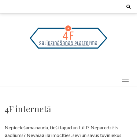
Skip
Search
for:
to
content
4F internetā
Nepieciešama nauda, tieši tagad un tūlīt? Neparedzēts
gadījums? Nevajag ilgi mocīties, sevi un savus tuviniekus