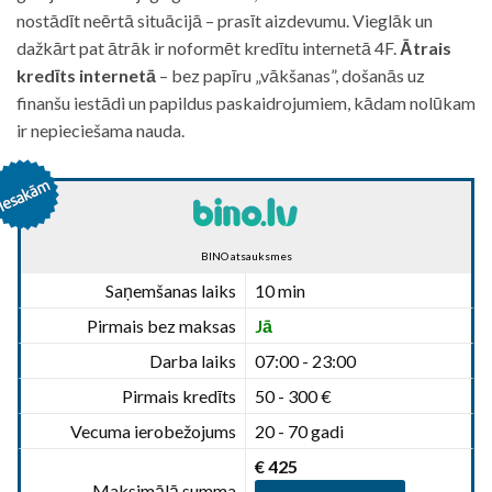
nostādīt neērtā situācijā – prasīt aizdevumu. Vieglāk un
dažkārt pat ātrāk ir noformēt kredītu internetā 4F.
Ātrais
kredīts internetā
– bez papīru „vākšanas”, došanās uz
finanšu iestādi un papildus paskaidrojumiem, kādam nolūkam
ir nepieciešama nauda.
BINO atsauksmes
Saņemšanas laiks
10 min
Pirmais bez maksas
Jā
Darba laiks
07:00 - 23:00
Pirmais kredīts
50 - 300 €
Vecuma ierobežojums
20 - 70 gadi
€ 425
Maksimālā summa