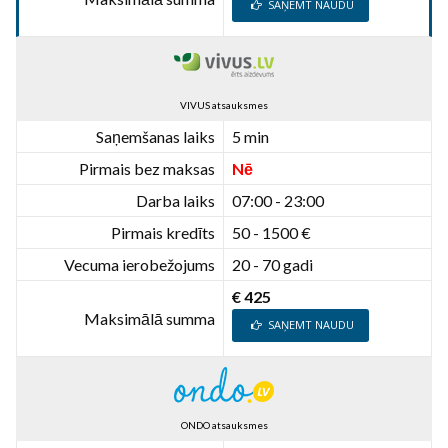
SAŅEMT NAUDU
VIVUS atsauksmes
Saņemšanas laiks
5 min
Pirmais bez maksas
Nē
Darba laiks
07:00 - 23:00
Pirmais kredīts
50 - 1500 €
Vecuma ierobežojums
20 - 70 gadi
€ 425
Maksimālā summa
SAŅEMT NAUDU
ONDO atsauksmes