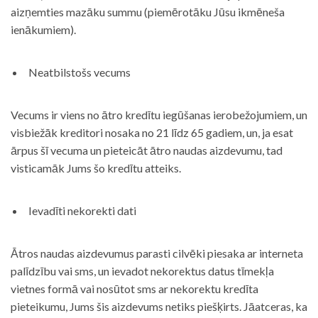
aizņemties mazāku summu (piemērotāku Jūsu ikmēneša
ienākumiem).
Neatbilstošs vecums
Vecums ir viens no ātro kredītu iegūšanas ierobežojumiem, un
visbiežāk kreditori nosaka no 21 līdz 65 gadiem, un, ja esat
ārpus šī vecuma un pieteicāt ātro naudas aizdevumu, tad
visticamāk Jums šo kredītu atteiks.
Ievadīti nekorekti dati
Ātros naudas aizdevumus parasti cilvēki piesaka ar interneta
palīdzību vai sms, un ievadot nekorektus datus tīmekļa
vietnes formā vai nosūtot sms ar nekorektu kredīta
pieteikumu, Jums šis aizdevums netiks piešķirts. Jāatceras, ka