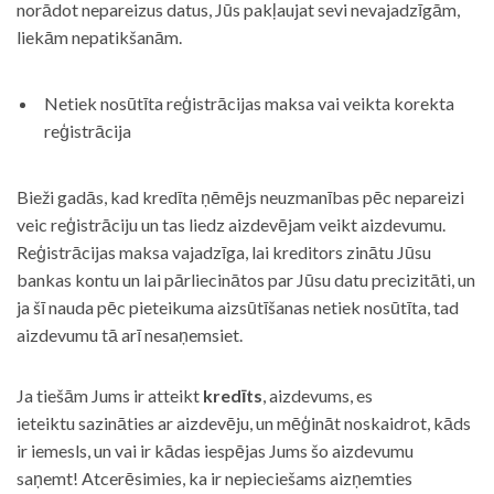
norādot nepareizus datus, Jūs pakļaujat sevi nevajadzīgām,
liekām nepatikšanām.
Netiek nosūtīta reģistrācijas maksa vai veikta korekta
reģistrācija
Bieži gadās, kad kredīta ņēmējs neuzmanības pēc nepareizi
veic reģistrāciju un tas liedz aizdevējam veikt aizdevumu.
Reģistrācijas maksa vajadzīga, lai kreditors zinātu Jūsu
bankas kontu un lai pārliecinātos par Jūsu datu precizitāti, un
ja šī nauda pēc pieteikuma aizsūtīšanas netiek nosūtīta, tad
aizdevumu tā arī nesaņemsiet.
Ja tiešām Jums ir atteikt
kredīts
, aizdevums, es
ieteiktu sazināties ar aizdevēju, un mēģināt noskaidrot, kāds
ir iemesls, un vai ir kādas iespējas Jums šo aizdevumu
saņemt! Atcerēsimies, ka ir nepieciešams aizņemties