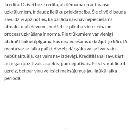
kredītu. Dzīvei bez kredīta, aizņēmuma un ar finanšu
uzkrājumiem, ir daudz lielāku priekšrocību. Šie cilvēki bauda
savu dzīvi apzinoties, ka parādu nav, nav nepieciešams
atmaksāt aizdevumu, budžets ir pilnībā viņu rīcībā un
process uzkrāšana ir norma. Pie trūkumiem var vienīgi
atzīmēt laikietilpīgumu, kas nepieciešams uzkrājot, jo kārotā
manta var ar laiku palikt divreiz dārgāka vai arī var vairs
nebūt aktuāla, kas vairs nav izdevīgi. Kreditēšanai savukārt
arī ir gan pozitīvais aspekts, gan negatīvais. Preci varat lietot
uzreiz, bet par viņu veiksiet maksājumus jau ilgākā laika
periodā.