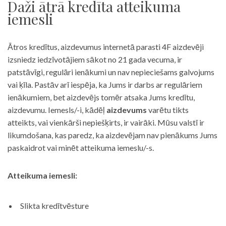
Daži ātrā kredīta atteikuma
iemesli
Ātros kredītus, aizdevumus internetā parasti 4F aizdevēji
izsniedz iedzīvotājiem sākot no 21 gada vecuma, ir
patstāvīgi, regulāri ienākumi un nav nepieciešams galvojums
vai ķīla. Pastāv arī iespēja, ka Jums ir darbs ar regulāriem
ienākumiem, bet aizdevējs tomēr atsaka Jums kredītu,
aizdevumu. Iemesls/-i, kādēļ
aizdevums
varētu tikts
atteikts, vai vienkārši nepiešķirts, ir vairāki. Mūsu valstī ir
likumdošana, kas paredz, ka aizdevējam nav pienākums Jums
paskaidrot vai minēt atteikuma iemeslu/-s.
Atteikuma iemesli:
Slikta kredītvēsture