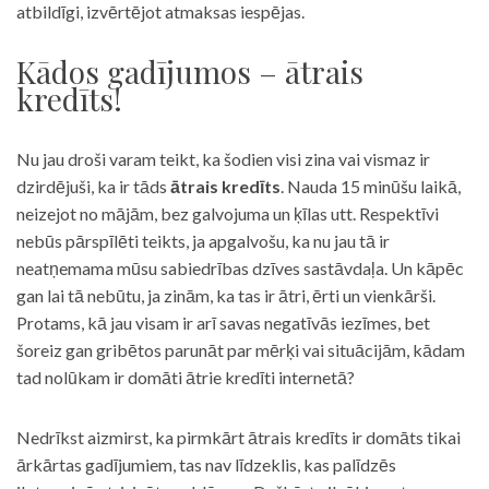
atbildīgi, izvērtējot atmaksas iespējas.
Kādos gadījumos – ātrais
kredīts!
Nu jau droši varam teikt, ka šodien visi zina vai vismaz ir
dzirdējuši, ka ir tāds
ātrais kredīts
. Nauda 15 minūšu laikā,
neizejot no mājām, bez galvojuma un ķīlas utt. Respektīvi
nebūs pārspīlēti teikts, ja apgalvošu, ka nu jau tā ir
neatņemama mūsu sabiedrības dzīves sastāvdaļa. Un kāpēc
gan lai tā nebūtu, ja zinām, ka tas ir ātri, ērti un vienkārši.
Protams, kā jau visam ir arī savas negatīvās iezīmes, bet
šoreiz gan gribētos parunāt par mērķi vai situācijām, kādam
tad nolūkam ir domāti ātrie kredīti internetā?
Nedrīkst aizmirst, ka pirmkārt ātrais kredīts ir domāts tikai
ārkārtas gadījumiem, tas nav līdzeklis, kas palīdzēs