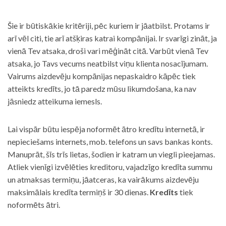
Šie ir būtiskākie kritēriji, pēc kuriem ir jāatbilst. Protams ir
arī vēl citi, tie arī atšķiras katrai kompānijai. Ir svarīgi zināt, ja
vienā Tev atsaka, droši vari mēģināt citā. Varbūt vienā Tev
atsaka, jo Tavs vecums neatbilst viņu klienta nosacījumam.
Vairums aizdevēju kompānijas nepaskaidro kāpēc tiek
atteikts kredīts, jo tā paredz mūsu likumdošana, ka nav
jāsniedz atteikuma iemesls.
Lai vispār būtu iespēja noformēt ātro kredītu internetā, ir
nepieciešams internets, mob. telefons un savs bankas konts.
Manuprāt, šīs trīs lietas, šodien ir katram un viegli pieejamas.
Atliek vienīgi izvēlēties kreditoru, vajadzīgo kredīta summu
un atmaksas termiņu, jāatceras, ka vairākums aizdevēju
maksimālais kredīta termiņš ir 30 dienas.
Kredīts
tiek
noformēts ātri.