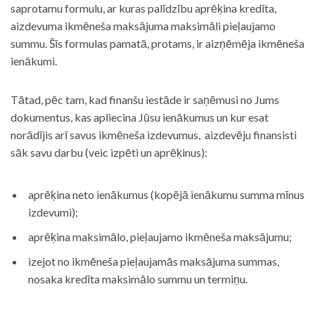
saprotamu formulu, ar kuras palīdzību aprēķina kredīta,
aizdevuma ikmēneša maksājuma maksimāli pieļaujamo
summu. Šīs formulas pamatā, protams, ir aizņēmēja ikmēneša
ienākumi.
Tātad, pēc tam, kad finanšu iestāde ir saņēmusi no Jums
dokumentus, kas apliecina Jūsu ienākumus un kur esat
norādījis arī savus ikmēneša izdevumus, aizdevēju finansisti
sāk savu darbu (veic izpēti un aprēķinus):
aprēķina neto ienākumus (kopējā ienākumu summa mīnus
izdevumi);
aprēķina maksimālo, pieļaujamo ikmēneša maksājumu;
izejot no ikmēneša pieļaujamās maksājuma summas,
nosaka kredīta maksimālo summu un termiņu.