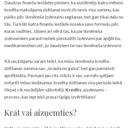
Daudzas finanšu iestādes pieņem, ka aizņēmējs katru mēnesi
kredīta maksājuma dzēšanai novirzīs nevis visu summu, kas
paliks pēc ikmēneša izdevumu segšanas, bet gan tikai daļu no
tās. Turklāt katra finanšu iestāde nosaka savu formulu, pēc
kuras vadīties. Jāņem arī vērā tas, ka pie ikmēneša
izdevumiem parasti netiek pieskaitīti izdevumi par apģērbu,
medikamentiem utt., jo daudziem tie nav ikmēneša izdevumi.
Kā secinājumu varam teikt, ka mūsu ikmēneša kredīta
dzēšanas summa nav „izrauta no gaisa”, bet gan pamatoti
aprēķināta. Pavisam jau cits stāsts ir tas, vai mēs spējam
noturēt mūsu ienākumus kredīta dzēšanas visa perioda laikā
tikpat cik norādījām sākotnēji.
Kredīts
, aizdevums –
process, kas iepriekš prasa rūpīgu izvērtēšanu!
Krāt vai aizņemties?