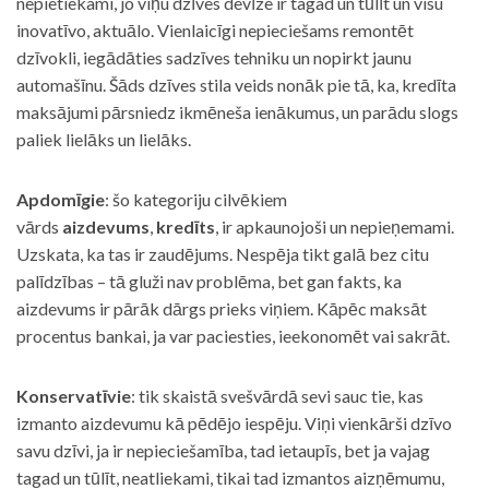
nepietiekami, jo viņu dzīves devīze ir tagad un tūlīt un visu
inovatīvo, aktuālo. Vienlaicīgi nepieciešams remontēt
dzīvokli, iegādāties sadzīves tehniku un nopirkt jaunu
automašīnu. Šāds dzīves stila veids nonāk pie tā, ka, kredīta
maksājumi pārsniedz ikmēneša ienākumus, un parādu slogs
paliek lielāks un lielāks.
Apdomīgie
: šo kategoriju cilvēkiem
vārds
aizdevums
,
kredīts
, ir apkaunojoši un nepieņemami.
Uzskata, ka tas ir zaudējums. Nespēja tikt galā bez citu
palīdzības – tā gluži nav problēma, bet gan fakts, ka
aizdevums ir pārāk dārgs prieks viņiem. Kāpēc maksāt
procentus bankai, ja var paciesties, ieekonomēt vai sakrāt.
Konservatīvie
: tik skaistā svešvārdā sevi sauc tie, kas
izmanto aizdevumu kā pēdējo iespēju. Viņi vienkārši dzīvo
savu dzīvi, ja ir nepieciešamība, tad ietaupīs, bet ja vajag
tagad un tūlīt, neatliekami, tikai tad izmantos aizņēmumu,