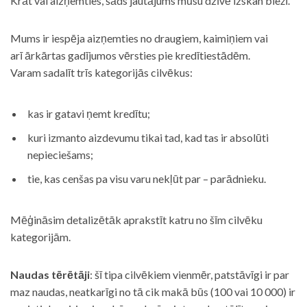
Krāt vai aizņemties, šāds jautājums mūsu dzīvē izskan bieži.
Mums ir iespēja aizņemties no draugiem, kaimiņiem vai
arī ārkārtas gadījumos vērsties pie kredītiestādēm.
Varam sadalīt trīs kategorijās cilvēkus:
kas ir gatavi ņemt kredītu;
kuri izmanto aizdevumu tikai tad, kad tas ir absolūti
nepieciešams;
tie, kas cenšas pa visu varu nekļūt par – parādnieku.
Mēģināsim detalizētāk aprakstīt katru no šīm cilvēku
kategorijām.
Naudas tērētāji
: šī tipa cilvēkiem vienmēr, patstāvīgi ir par
maz naudas, neatkarīgi no tā cik makā būs (100 vai 10 000) ir