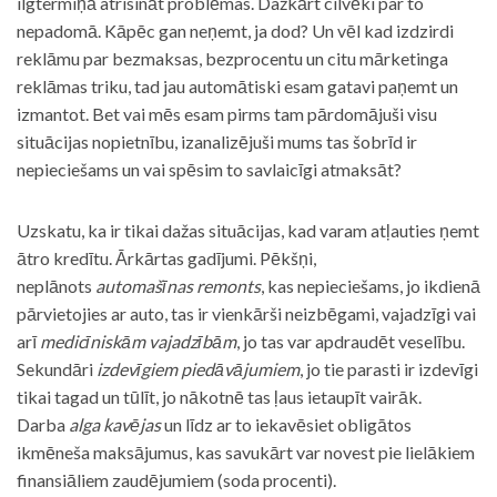
ilgtermiņā atrisināt problēmas. Dažkārt cilvēki par to
nepadomā. Kāpēc gan neņemt, ja dod? Un vēl kad izdzirdi
reklāmu par bezmaksas, bezprocentu un citu mārketinga
reklāmas triku, tad jau automātiski esam gatavi paņemt un
izmantot. Bet vai mēs esam pirms tam pārdomājuši visu
situācijas nopietnību, izanalizējuši mums tas šobrīd ir
nepieciešams un vai spēsim to savlaicīgi atmaksāt?
Uzskatu, ka ir tikai dažas situācijas, kad varam atļauties ņemt
ātro kredītu. Ārkārtas gadījumi. Pēkšņi,
neplānots
automašīnas remonts
, kas nepieciešams, jo ikdienā
pārvietojies ar auto, tas ir vienkārši neizbēgami, vajadzīgi vai
arī
medicīniskām vajadzībām
, jo tas var apdraudēt veselību.
Sekundāri
izdevīgiem piedāvājumiem
, jo tie parasti ir izdevīgi
tikai tagad un tūlīt, jo nākotnē tas ļaus ietaupīt vairāk.
Darba
alga kavējas
un līdz ar to iekavēsiet obligātos
ikmēneša maksājumus, kas savukārt var novest pie lielākiem
finansiāliem zaudējumiem (soda procenti).