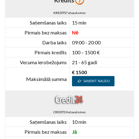
KREDITS7 atsauksmes
Saņemšanas laiks
15 min
Pirmais bez maksas
Nē
Darba laiks
09:00 - 20:00
Pirmais kredīts
100 – 1500 €
Vecuma ierobežojums
21 - 65 gadi
€ 1500
Maksimālā summa
SAŅEMT NAUDU
CREDIT24 atsauksmes
Saņemšanas laiks
10 min
Pirmais bez maksas
Jā