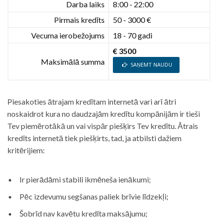
Darba laiks
8:00 - 22:00
Pirmais kredīts
50 - 3000 €
Vecuma ierobežojums
18 - 70 gadi
€ 3500
Maksimālā summa
SAŅEMT NAUDU
Piesakoties ātrajam kredītam internetā vari arī ātri
noskaidrot kura no daudzajām kredītu kompānijām ir tieši
Tev piemērotākā un vai vispār piešķirs Tev kredītu. Ātrais
kredīts internetā tiek piešķirts, tad, ja atbilsti dažiem
kritērijiem:
Ir pierādāmi stabili ikmēneša ienākumi;
Pēc izdevumu segšanas paliek brīvie līdzekļi;
Šobrīd nav kavētu kredīta maksājumu;