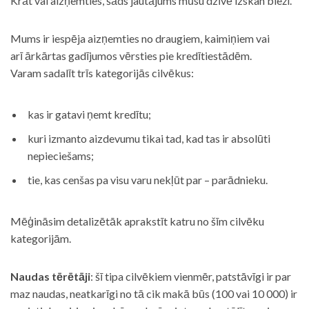
Krāt vai aizņemties, šāds jautājums mūsu dzīvē izskan bieži.
Mums ir iespēja aizņemties no draugiem, kaimiņiem vai
arī ārkārtas gadījumos vērsties pie kredītiestādēm.
Varam sadalīt trīs kategorijās cilvēkus:
kas ir gatavi ņemt kredītu;
kuri izmanto aizdevumu tikai tad, kad tas ir absolūti
nepieciešams;
tie, kas cenšas pa visu varu nekļūt par – parādnieku.
Mēģināsim detalizētāk aprakstīt katru no šīm cilvēku
kategorijām.
Naudas tērētāji
: šī tipa cilvēkiem vienmēr, patstāvīgi ir par
maz naudas, neatkarīgi no tā cik makā būs (100 vai 10 000) ir