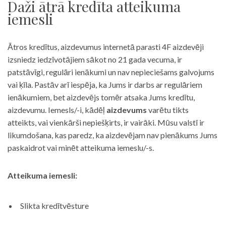
Daži ātrā kredīta atteikuma
iemesli
Ātros kredītus, aizdevumus internetā parasti 4F aizdevēji
izsniedz iedzīvotājiem sākot no 21 gada vecuma, ir
patstāvīgi, regulāri ienākumi un nav nepieciešams galvojums
vai ķīla. Pastāv arī iespēja, ka Jums ir darbs ar regulāriem
ienākumiem, bet aizdevējs tomēr atsaka Jums kredītu,
aizdevumu. Iemesls/-i, kādēļ
aizdevums
varētu tikts
atteikts, vai vienkārši nepiešķirts, ir vairāki. Mūsu valstī ir
likumdošana, kas paredz, ka aizdevējam nav pienākums Jums
paskaidrot vai minēt atteikuma iemeslu/-s.
Atteikuma iemesli:
Slikta kredītvēsture