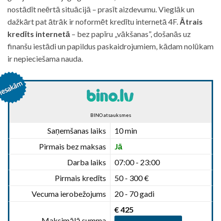
nostādīt neērtā situācijā – prasīt aizdevumu. Vieglāk un
dažkārt pat ātrāk ir noformēt kredītu internetā 4F.
Ātrais
kredīts internetā
– bez papīru „vākšanas”, došanās uz
finanšu iestādi un papildus paskaidrojumiem, kādam nolūkam
ir nepieciešama nauda.
BINO atsauksmes
Saņemšanas laiks
10 min
Pirmais bez maksas
Jā
Darba laiks
07:00 - 23:00
Pirmais kredīts
50 - 300 €
Vecuma ierobežojums
20 - 70 gadi
€ 425
Maksimālā summa