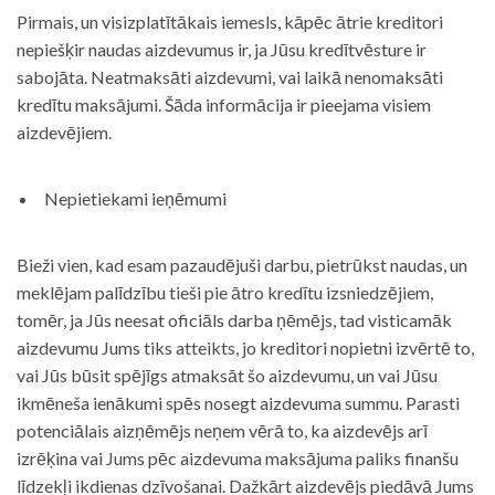
Pirmais, un visizplatītākais iemesls, kāpēc ātrie kreditori
nepiešķir naudas aizdevumus ir, ja Jūsu kredītvēsture ir
sabojāta. Neatmaksāti aizdevumi, vai laikā nenomaksāti
kredītu maksājumi. Šāda informācija ir pieejama visiem
aizdevējiem.
Nepietiekami ieņēmumi
Bieži vien, kad esam pazaudējuši darbu, pietrūkst naudas, un
meklējam palīdzību tieši pie ātro kredītu izsniedzējiem,
tomēr, ja Jūs neesat oficiāls darba ņēmējs, tad visticamāk
aizdevumu Jums tiks atteikts, jo kreditori nopietni izvērtē to,
vai Jūs būsit spējīgs atmaksāt šo aizdevumu, un vai Jūsu
ikmēneša ienākumi spēs nosegt aizdevuma summu. Parasti
potenciālais aizņēmējs neņem vērā to, ka aizdevējs arī
izrēķina vai Jums pēc aizdevuma maksājuma paliks finanšu
līdzekļi ikdienas dzīvošanai. Dažkārt aizdevējs piedāvā Jums