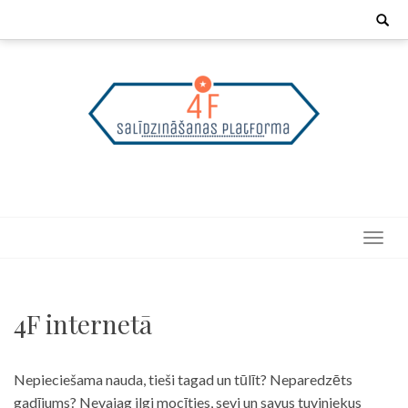
Skip
Search
for:
to
content
4F internetā
Nepieciešama nauda, tieši tagad un tūlīt? Neparedzēts
gadījums? Nevajag ilgi mocīties, sevi un savus tuviniekus