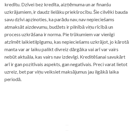
kredītu. Dzīvei bez kredīta, aizņēmuma un ar finanšu
uzkrājumiem, ir daudz lielāku priekšrocību. Šie cilvēki bauda
savu dzīvi apzinoties, ka parādu nav, nav nepieciešams
atmaksāt aizdevumu, budžets ir pilnībā viņu rīcībā un
process uzkrāšana ir norma. Pie trūkumiem var vienīgi
atzīmēt laikietilpīgumu, kas nepieciešams uzkrājot, jo kārotā
manta var ar laiku palikt divreiz dārgāka vai arī var vairs
nebūt aktuāla, kas vairs nav izdevīgi. Kreditēšanai savukārt
arī ir gan pozitīvais aspekts, gan negatīvais. Preci varat lietot
uzreiz, bet par viņu veiksiet maksājumus jau ilgākā laika
periodā.