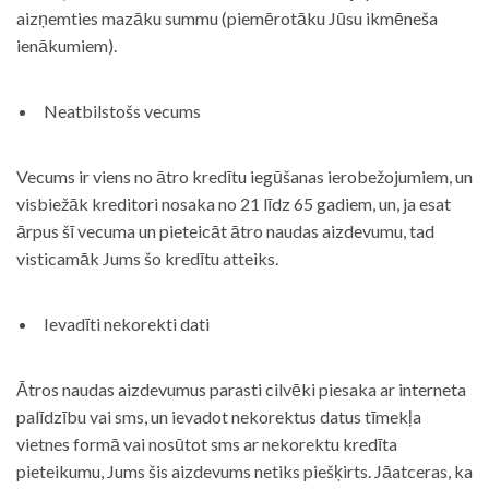
aizņemties mazāku summu (piemērotāku Jūsu ikmēneša
ienākumiem).
Neatbilstošs vecums
Vecums ir viens no ātro kredītu iegūšanas ierobežojumiem, un
visbiežāk kreditori nosaka no 21 līdz 65 gadiem, un, ja esat
ārpus šī vecuma un pieteicāt ātro naudas aizdevumu, tad
visticamāk Jums šo kredītu atteiks.
Ievadīti nekorekti dati
Ātros naudas aizdevumus parasti cilvēki piesaka ar interneta
palīdzību vai sms, un ievadot nekorektus datus tīmekļa
vietnes formā vai nosūtot sms ar nekorektu kredīta
pieteikumu, Jums šis aizdevums netiks piešķirts. Jāatceras, ka