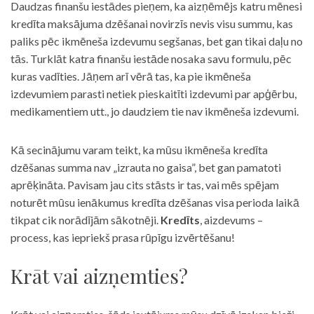
Daudzas finanšu iestādes pieņem, ka aizņēmējs katru mēnesi
kredīta maksājuma dzēšanai novirzīs nevis visu summu, kas
paliks pēc ikmēneša izdevumu segšanas, bet gan tikai daļu no
tās. Turklāt katra finanšu iestāde nosaka savu formulu, pēc
kuras vadīties. Jāņem arī vērā tas, ka pie ikmēneša
izdevumiem parasti netiek pieskaitīti izdevumi par apģērbu,
medikamentiem utt., jo daudziem tie nav ikmēneša izdevumi.
Kā secinājumu varam teikt, ka mūsu ikmēneša kredīta
dzēšanas summa nav „izrauta no gaisa”, bet gan pamatoti
aprēķināta. Pavisam jau cits stāsts ir tas, vai mēs spējam
noturēt mūsu ienākumus kredīta dzēšanas visa perioda laikā
tikpat cik norādījām sākotnēji.
Kredīts
, aizdevums –
process, kas iepriekš prasa rūpīgu izvērtēšanu!
Krāt vai aizņemties?