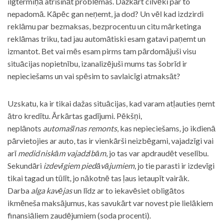
ilgtermiņā atrisināt problēmas. Dažkārt cilvēki par to
nepadomā. Kāpēc gan neņemt, ja dod? Un vēl kad izdzirdi
reklāmu par bezmaksas, bezprocentu un citu mārketinga
reklāmas triku, tad jau automātiski esam gatavi paņemt un
izmantot. Bet vai mēs esam pirms tam pārdomājuši visu
situācijas nopietnību, izanalizējuši mums tas šobrīd ir
nepieciešams un vai spēsim to savlaicīgi atmaksāt?
Uzskatu, ka ir tikai dažas situācijas, kad varam atļauties ņemt
ātro kredītu. Ārkārtas gadījumi. Pēkšņi,
neplānots
automašīnas remonts
, kas nepieciešams, jo ikdienā
pārvietojies ar auto, tas ir vienkārši neizbēgami, vajadzīgi vai
arī
medicīniskām vajadzībām
, jo tas var apdraudēt veselību.
Sekundāri
izdevīgiem piedāvājumiem
, jo tie parasti ir izdevīgi
tikai tagad un tūlīt, jo nākotnē tas ļaus ietaupīt vairāk.
Darba
alga kavējas
un līdz ar to iekavēsiet obligātos
ikmēneša maksājumus, kas savukārt var novest pie lielākiem
finansiāliem zaudējumiem (soda procenti).