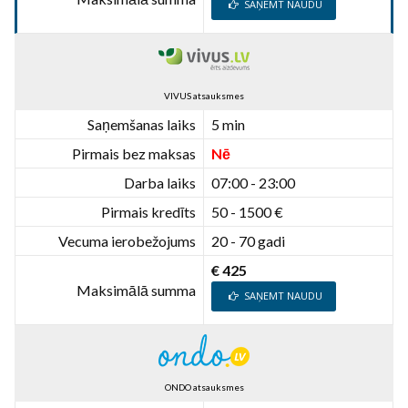
SAŅEMT NAUDU
VIVUS atsauksmes
Saņemšanas laiks
5 min
Pirmais bez maksas
Nē
Darba laiks
07:00 - 23:00
Pirmais kredīts
50 - 1500 €
Vecuma ierobežojums
20 - 70 gadi
€ 425
Maksimālā summa
SAŅEMT NAUDU
ONDO atsauksmes