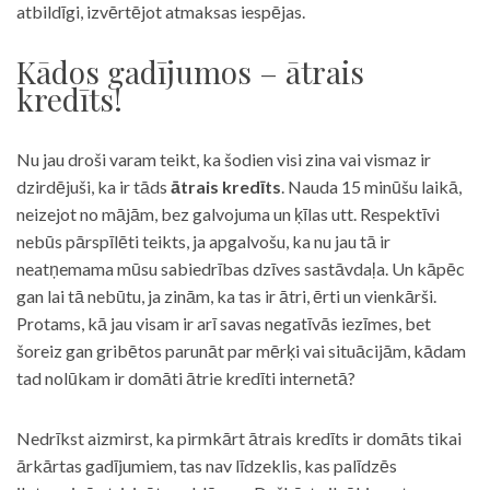
atbildīgi, izvērtējot atmaksas iespējas.
Kādos gadījumos – ātrais
kredīts!
Nu jau droši varam teikt, ka šodien visi zina vai vismaz ir
dzirdējuši, ka ir tāds
ātrais kredīts
. Nauda 15 minūšu laikā,
neizejot no mājām, bez galvojuma un ķīlas utt. Respektīvi
nebūs pārspīlēti teikts, ja apgalvošu, ka nu jau tā ir
neatņemama mūsu sabiedrības dzīves sastāvdaļa. Un kāpēc
gan lai tā nebūtu, ja zinām, ka tas ir ātri, ērti un vienkārši.
Protams, kā jau visam ir arī savas negatīvās iezīmes, bet
šoreiz gan gribētos parunāt par mērķi vai situācijām, kādam
tad nolūkam ir domāti ātrie kredīti internetā?
Nedrīkst aizmirst, ka pirmkārt ātrais kredīts ir domāts tikai
ārkārtas gadījumiem, tas nav līdzeklis, kas palīdzēs