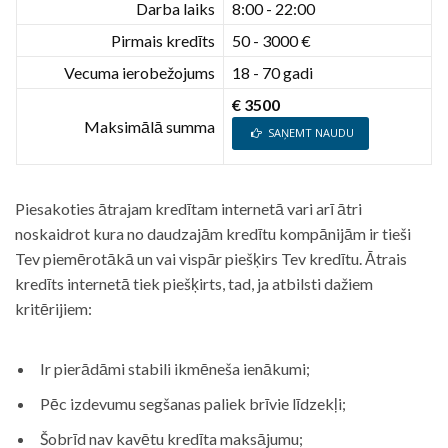
Darba laiks
8:00 - 22:00
Pirmais kredīts
50 - 3000 €
Vecuma ierobežojums
18 - 70 gadi
€ 3500
Maksimālā summa
SAŅEMT NAUDU
Piesakoties ātrajam kredītam internetā vari arī ātri
noskaidrot kura no daudzajām kredītu kompānijām ir tieši
Tev piemērotākā un vai vispār piešķirs Tev kredītu. Ātrais
kredīts internetā tiek piešķirts, tad, ja atbilsti dažiem
kritērijiem:
Ir pierādāmi stabili ikmēneša ienākumi;
Pēc izdevumu segšanas paliek brīvie līdzekļi;
Šobrīd nav kavētu kredīta maksājumu;