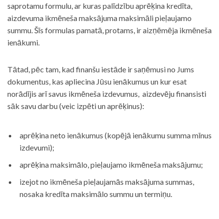
saprotamu formulu, ar kuras palīdzību aprēķina kredīta,
aizdevuma ikmēneša maksājuma maksimāli pieļaujamo
summu. Šīs formulas pamatā, protams, ir aizņēmēja ikmēneša
ienākumi.
Tātad, pēc tam, kad finanšu iestāde ir saņēmusi no Jums
dokumentus, kas apliecina Jūsu ienākumus un kur esat
norādījis arī savus ikmēneša izdevumus, aizdevēju finansisti
sāk savu darbu (veic izpēti un aprēķinus):
aprēķina neto ienākumus (kopējā ienākumu summa mīnus
izdevumi);
aprēķina maksimālo, pieļaujamo ikmēneša maksājumu;
izejot no ikmēneša pieļaujamās maksājuma summas,
nosaka kredīta maksimālo summu un termiņu.