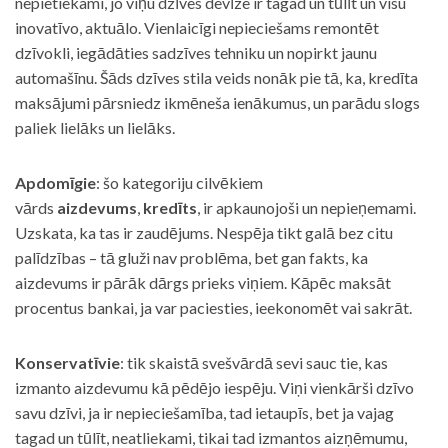
nepietiekami, jo viņu dzīves devīze ir tagad un tūlīt un visu
inovatīvo, aktuālo. Vienlaicīgi nepieciešams remontēt
dzīvokli, iegādāties sadzīves tehniku un nopirkt jaunu
automašīnu. Šāds dzīves stila veids nonāk pie tā, ka, kredīta
maksājumi pārsniedz ikmēneša ienākumus, un parādu slogs
paliek lielāks un lielāks.
Apdomīgie
: šo kategoriju cilvēkiem
vārds
aizdevums
,
kredīts
, ir apkaunojoši un nepieņemami.
Uzskata, ka tas ir zaudējums. Nespēja tikt galā bez citu
palīdzības – tā gluži nav problēma, bet gan fakts, ka
aizdevums ir pārāk dārgs prieks viņiem. Kāpēc maksāt
procentus bankai, ja var paciesties, ieekonomēt vai sakrāt.
Konservatīvie
: tik skaistā svešvārdā sevi sauc tie, kas
izmanto aizdevumu kā pēdējo iespēju. Viņi vienkārši dzīvo
savu dzīvi, ja ir nepieciešamība, tad ietaupīs, bet ja vajag
tagad un tūlīt, neatliekami, tikai tad izmantos aizņēmumu,