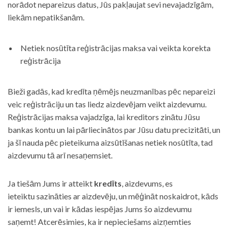
norādot nepareizus datus, Jūs pakļaujat sevi nevajadzīgām,
liekām nepatikšanām.
Netiek nosūtīta reģistrācijas maksa vai veikta korekta
reģistrācija
Bieži gadās, kad kredīta ņēmējs neuzmanības pēc nepareizi
veic reģistrāciju un tas liedz aizdevējam veikt aizdevumu.
Reģistrācijas maksa vajadzīga, lai kreditors zinātu Jūsu
bankas kontu un lai pārliecinātos par Jūsu datu precizitāti, un
ja šī nauda pēc pieteikuma aizsūtīšanas netiek nosūtīta, tad
aizdevumu tā arī nesaņemsiet.
Ja tiešām Jums ir atteikt
kredīts
, aizdevums, es
ieteiktu sazināties ar aizdevēju, un mēģināt noskaidrot, kāds
ir iemesls, un vai ir kādas iespējas Jums šo aizdevumu
saņemt! Atcerēsimies, ka ir nepieciešams aizņemties