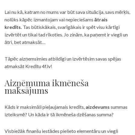
Lai nu kā, katram no mums var būt sava situācija, savs mērķis,
nolūks kāpēc izmantojam vai nepieciešams
ātrais
kredīts.
Tas būtiskākais, svarīgākais ir spēt visu kārtīgi
izvērtēt un tikai tad rīkoties. Jo zinām, ka paņemt ir viegli un
ātri, bet atmaksāt…
Tāpēc aizņemsimies atbildīgi un izvērtēsim savas spējas
atmaksāt Kredītu 4f.lv!
Aizņēmuma ikmēneša
maksājums
Kāds ir maksimāli pieļaujamais kredīts,
aizdevums
summas
izteiksmē? Un kāda ir tā ikmēneša dzēšanas summa?
Visbiežāk finanšu iestādes pielieto elementāru un viegli