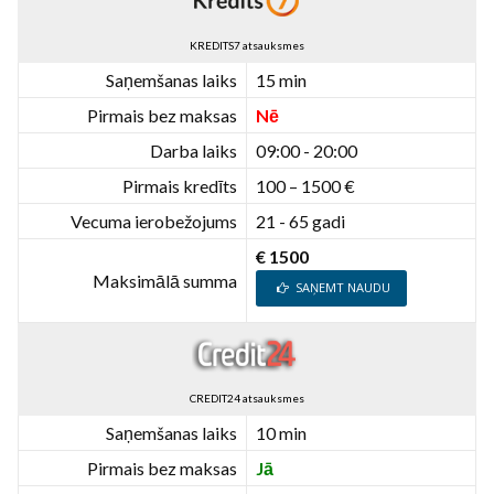
KREDITS7 atsauksmes
Saņemšanas laiks
15 min
Pirmais bez maksas
Nē
Darba laiks
09:00 - 20:00
Pirmais kredīts
100 – 1500 €
Vecuma ierobežojums
21 - 65 gadi
€ 1500
Maksimālā summa
SAŅEMT NAUDU
CREDIT24 atsauksmes
Saņemšanas laiks
10 min
Pirmais bez maksas
Jā