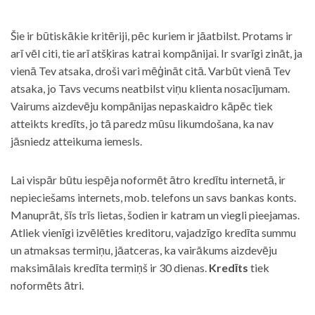
Šie ir būtiskākie kritēriji, pēc kuriem ir jāatbilst. Protams ir
arī vēl citi, tie arī atšķiras katrai kompānijai. Ir svarīgi zināt, ja
vienā Tev atsaka, droši vari mēģināt citā. Varbūt vienā Tev
atsaka, jo Tavs vecums neatbilst viņu klienta nosacījumam.
Vairums aizdevēju kompānijas nepaskaidro kāpēc tiek
atteikts kredīts, jo tā paredz mūsu likumdošana, ka nav
jāsniedz atteikuma iemesls.
Lai vispār būtu iespēja noformēt ātro kredītu internetā, ir
nepieciešams internets, mob. telefons un savs bankas konts.
Manuprāt, šīs trīs lietas, šodien ir katram un viegli pieejamas.
Atliek vienīgi izvēlēties kreditoru, vajadzīgo kredīta summu
un atmaksas termiņu, jāatceras, ka vairākums aizdevēju
maksimālais kredīta termiņš ir 30 dienas.
Kredīts
tiek
noformēts ātri.