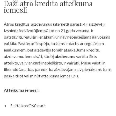
Daži ātrā kredīta atteikuma
iemesli
Ātros kredītus, aizdevumus internetā parasti 4F aizdevēji
izsniedz iedzīvotājiem sākot no 21 gada vecuma, ir
patstāvīgi, regulāri ienākumi un nav nepieciešams galvojums
vai ķīla. Pastāv arī iespēja, ka Jums ir darbs ar regulāriem
ienākumiem, bet aizdevējs tomēr atsaka Jums kredītu,
aizdevumu. Iemesls/-i, kādēļ
aizdevums
varētu tikts
atteikts, vai vienkārši nepiešķirts, ir vairāki. Mūsu valstī ir
likumdošana, kas paredz, ka aizdevējam nav pienākums Jums
paskaidrot vai minēt atteikuma iemeslu/-s.
Atteikuma iemesli:
Slikta kredītvēsture