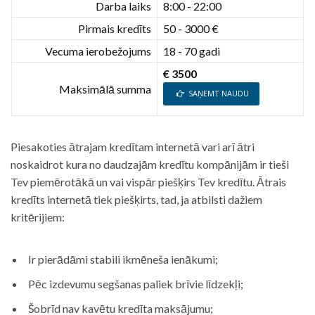
Darba laiks
8:00 - 22:00
Pirmais kredīts
50 - 3000 €
Vecuma ierobežojums
18 - 70 gadi
€ 3500
Maksimālā summa
SAŅEMT NAUDU
Piesakoties ātrajam kredītam internetā vari arī ātri
noskaidrot kura no daudzajām kredītu kompānijām ir tieši
Tev piemērotākā un vai vispār piešķirs Tev kredītu. Ātrais
kredīts internetā tiek piešķirts, tad, ja atbilsti dažiem
kritērijiem:
Ir pierādāmi stabili ikmēneša ienākumi;
Pēc izdevumu segšanas paliek brīvie līdzekļi;
Šobrīd nav kavētu kredīta maksājumu;