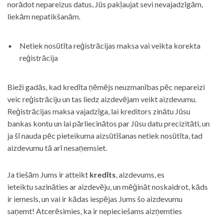
norādot nepareizus datus, Jūs pakļaujat sevi nevajadzīgām,
liekām nepatikšanām.
Netiek nosūtīta reģistrācijas maksa vai veikta korekta
reģistrācija
Bieži gadās, kad kredīta ņēmējs neuzmanības pēc nepareizi
veic reģistrāciju un tas liedz aizdevējam veikt aizdevumu.
Reģistrācijas maksa vajadzīga, lai kreditors zinātu Jūsu
bankas kontu un lai pārliecinātos par Jūsu datu precizitāti, un
ja šī nauda pēc pieteikuma aizsūtīšanas netiek nosūtīta, tad
aizdevumu tā arī nesaņemsiet.
Ja tiešām Jums ir atteikt
kredīts
, aizdevums, es
ieteiktu sazināties ar aizdevēju, un mēģināt noskaidrot, kāds
ir iemesls, un vai ir kādas iespējas Jums šo aizdevumu
saņemt! Atcerēsimies, ka ir nepieciešams aizņemties