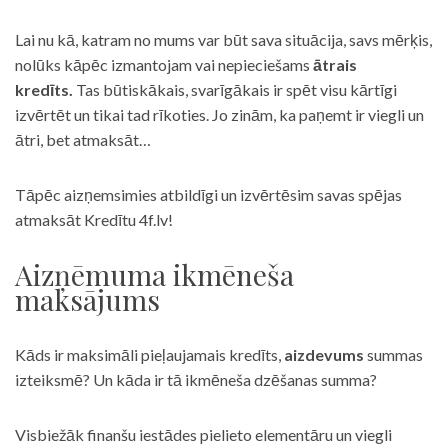
Lai nu kā, katram no mums var būt sava situācija, savs mērķis,
nolūks kāpēc izmantojam vai nepieciešams
ātrais
kredīts.
Tas būtiskākais, svarīgākais ir spēt visu kārtīgi
izvērtēt un tikai tad rīkoties. Jo zinām, ka paņemt ir viegli un
ātri, bet atmaksāt…
Tāpēc aizņemsimies atbildīgi un izvērtēsim savas spējas
atmaksāt Kredītu 4f.lv!
Aizņēmuma ikmēneša
maksājums
Kāds ir maksimāli pieļaujamais kredīts,
aizdevums
summas
izteiksmē? Un kāda ir tā ikmēneša dzēšanas summa?
Visbiežāk finanšu iestādes pielieto elementāru un viegli