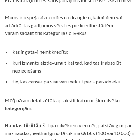
Krāt vai aizņemties, šāds jautājums mūsu dzīvē izskan bieži.
Mums ir iespēja aizņemties no draugiem, kaimiņiem vai
arī ārkārtas gadījumos vērsties pie kredītiestādēm.
Varam sadalīt trīs kategorijās cilvēkus:
kas ir gatavi ņemt kredītu;
kuri izmanto aizdevumu tikai tad, kad tas ir absolūti
nepieciešams;
tie, kas cenšas pa visu varu nekļūt par – parādnieku.
Mēģināsim detalizētāk aprakstīt katru no šīm cilvēku
kategorijām.
Naudas tērētāji
: šī tipa cilvēkiem vienmēr, patstāvīgi ir par
maz naudas, neatkarīgi no tā cik makā būs (100 vai 10 000) ir