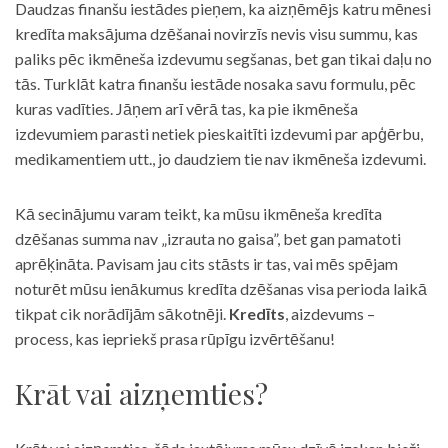
Daudzas finanšu iestādes pieņem, ka aizņēmējs katru mēnesi
kredīta maksājuma dzēšanai novirzīs nevis visu summu, kas
paliks pēc ikmēneša izdevumu segšanas, bet gan tikai daļu no
tās. Turklāt katra finanšu iestāde nosaka savu formulu, pēc
kuras vadīties. Jāņem arī vērā tas, ka pie ikmēneša
izdevumiem parasti netiek pieskaitīti izdevumi par apģērbu,
medikamentiem utt., jo daudziem tie nav ikmēneša izdevumi.
Kā secinājumu varam teikt, ka mūsu ikmēneša kredīta
dzēšanas summa nav „izrauta no gaisa”, bet gan pamatoti
aprēķināta. Pavisam jau cits stāsts ir tas, vai mēs spējam
noturēt mūsu ienākumus kredīta dzēšanas visa perioda laikā
tikpat cik norādījām sākotnēji.
Kredīts
, aizdevums –
process, kas iepriekš prasa rūpīgu izvērtēšanu!
Krāt vai aizņemties?