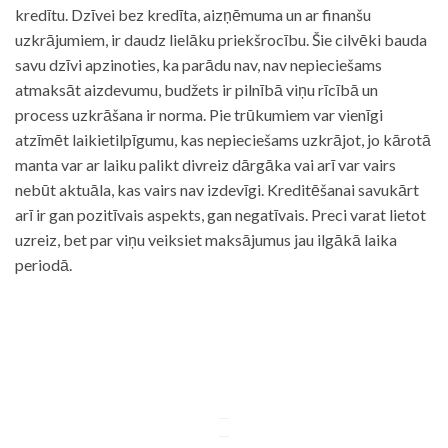
kredītu. Dzīvei bez kredīta, aizņēmuma un ar finanšu
uzkrājumiem, ir daudz lielāku priekšrocību. Šie cilvēki bauda
savu dzīvi apzinoties, ka parādu nav, nav nepieciešams
atmaksāt aizdevumu, budžets ir pilnībā viņu rīcībā un
process uzkrāšana ir norma. Pie trūkumiem var vienīgi
atzīmēt laikietilpīgumu, kas nepieciešams uzkrājot, jo kārotā
manta var ar laiku palikt divreiz dārgāka vai arī var vairs
nebūt aktuāla, kas vairs nav izdevīgi. Kreditēšanai savukārt
arī ir gan pozitīvais aspekts, gan negatīvais. Preci varat lietot
uzreiz, bet par viņu veiksiet maksājumus jau ilgākā laika
periodā.