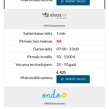
SAŅEMT NAUDU
VIVUS atsauksmes
Saņemšanas laiks
5 min
Pirmais bez maksas
Nē
Darba laiks
07:00 - 23:00
Pirmais kredīts
50 - 1500 €
Vecuma ierobežojums
20 - 70 gadi
€ 425
Maksimālā summa
SAŅEMT NAUDU
ONDO atsauksmes