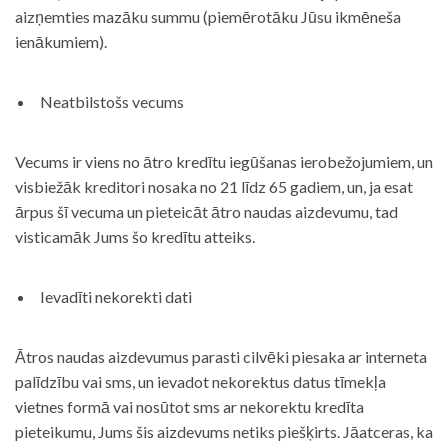
aizņemties mazāku summu (piemērotāku Jūsu ikmēneša
ienākumiem).
Neatbilstošs vecums
Vecums ir viens no ātro kredītu iegūšanas ierobežojumiem, un
visbiežāk kreditori nosaka no 21 līdz 65 gadiem, un, ja esat
ārpus šī vecuma un pieteicāt ātro naudas aizdevumu, tad
visticamāk Jums šo kredītu atteiks.
Ievadīti nekorekti dati
Ātros naudas aizdevumus parasti cilvēki piesaka ar interneta
palīdzību vai sms, un ievadot nekorektus datus tīmekļa
vietnes formā vai nosūtot sms ar nekorektu kredīta
pieteikumu, Jums šis aizdevums netiks piešķirts. Jāatceras, ka