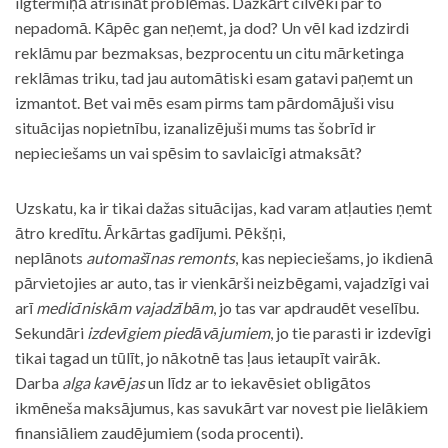
ilgtermiņā atrisināt problēmas. Dažkārt cilvēki par to
nepadomā. Kāpēc gan neņemt, ja dod? Un vēl kad izdzirdi
reklāmu par bezmaksas, bezprocentu un citu mārketinga
reklāmas triku, tad jau automātiski esam gatavi paņemt un
izmantot. Bet vai mēs esam pirms tam pārdomājuši visu
situācijas nopietnību, izanalizējuši mums tas šobrīd ir
nepieciešams un vai spēsim to savlaicīgi atmaksāt?
Uzskatu, ka ir tikai dažas situācijas, kad varam atļauties ņemt
ātro kredītu. Ārkārtas gadījumi. Pēkšņi,
neplānots
automašīnas remonts
, kas nepieciešams, jo ikdienā
pārvietojies ar auto, tas ir vienkārši neizbēgami, vajadzīgi vai
arī
medicīniskām vajadzībām
, jo tas var apdraudēt veselību.
Sekundāri
izdevīgiem piedāvājumiem
, jo tie parasti ir izdevīgi
tikai tagad un tūlīt, jo nākotnē tas ļaus ietaupīt vairāk.
Darba
alga kavējas
un līdz ar to iekavēsiet obligātos
ikmēneša maksājumus, kas savukārt var novest pie lielākiem
finansiāliem zaudējumiem (soda procenti).