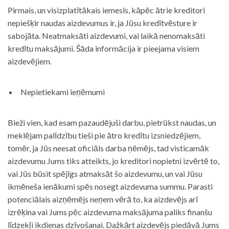
Pirmais, un visizplatītākais iemesls, kāpēc ātrie kreditori
nepiešķir naudas aizdevumus ir, ja Jūsu kredītvēsture ir
sabojāta. Neatmaksāti aizdevumi, vai laikā nenomaksāti
kredītu maksājumi. Šāda informācija ir pieejama visiem
aizdevējiem.
Nepietiekami ieņēmumi
Bieži vien, kad esam pazaudējuši darbu, pietrūkst naudas, un
meklējam palīdzību tieši pie ātro kredītu izsniedzējiem,
tomēr, ja Jūs neesat oficiāls darba ņēmējs, tad visticamāk
aizdevumu Jums tiks atteikts, jo kreditori nopietni izvērtē to,
vai Jūs būsit spējīgs atmaksāt šo aizdevumu, un vai Jūsu
ikmēneša ienākumi spēs nosegt aizdevuma summu. Parasti
potenciālais aizņēmējs neņem vērā to, ka aizdevējs arī
izrēķina vai Jums pēc aizdevuma maksājuma paliks finanšu
līdzekļi ikdienas dzīvošanai. Dažkārt aizdevējs piedāvā Jums