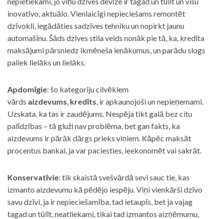
nepietiekami, jo viņu dzīves devīze ir tagad un tūlīt un visu
inovatīvo, aktuālo. Vienlaicīgi nepieciešams remontēt
dzīvokli, iegādāties sadzīves tehniku un nopirkt jaunu
automašīnu. Šāds dzīves stila veids nonāk pie tā, ka, kredīta
maksājumi pārsniedz ikmēneša ienākumus, un parādu slogs
paliek lielāks un lielāks.
Apdomīgie
: šo kategoriju cilvēkiem
vārds
aizdevums
,
kredīts
, ir apkaunojoši un nepieņemami.
Uzskata, ka tas ir zaudējums. Nespēja tikt galā bez citu
palīdzības – tā gluži nav problēma, bet gan fakts, ka
aizdevums ir pārāk dārgs prieks viņiem. Kāpēc maksāt
procentus bankai, ja var paciesties, ieekonomēt vai sakrāt.
Konservatīvie
: tik skaistā svešvārdā sevi sauc tie, kas
izmanto aizdevumu kā pēdējo iespēju. Viņi vienkārši dzīvo
savu dzīvi, ja ir nepieciešamība, tad ietaupīs, bet ja vajag
tagad un tūlīt, neatliekami, tikai tad izmantos aizņēmumu,