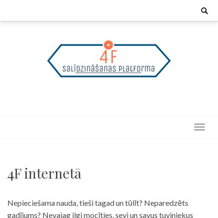
Skip
Search
for:
to
content
4F internetā
Nepieciešama nauda, tieši tagad un tūlīt? Neparedzēts
gadījums? Nevajag ilgi mocīties, sevi un savus tuviniekus