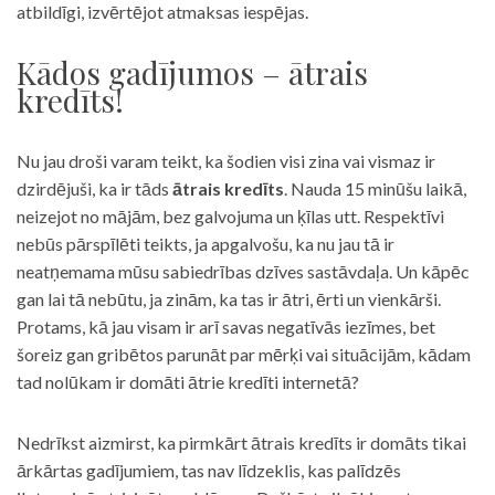
atbildīgi, izvērtējot atmaksas iespējas.
Kādos gadījumos – ātrais
kredīts!
Nu jau droši varam teikt, ka šodien visi zina vai vismaz ir
dzirdējuši, ka ir tāds
ātrais kredīts
. Nauda 15 minūšu laikā,
neizejot no mājām, bez galvojuma un ķīlas utt. Respektīvi
nebūs pārspīlēti teikts, ja apgalvošu, ka nu jau tā ir
neatņemama mūsu sabiedrības dzīves sastāvdaļa. Un kāpēc
gan lai tā nebūtu, ja zinām, ka tas ir ātri, ērti un vienkārši.
Protams, kā jau visam ir arī savas negatīvās iezīmes, bet
šoreiz gan gribētos parunāt par mērķi vai situācijām, kādam
tad nolūkam ir domāti ātrie kredīti internetā?
Nedrīkst aizmirst, ka pirmkārt ātrais kredīts ir domāts tikai
ārkārtas gadījumiem, tas nav līdzeklis, kas palīdzēs