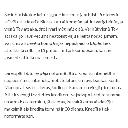
Šie ir būtiskākie kritēriji, pēc kuriem ir jāatbilst. Protams ir
arī vēl citi, tie arī atšķiras katrai kompānijai. Ir svarīgi zināt, ja
vienā Tev atsaka, droši vari mēģināt citā. Varbūt vienā Tev
atsaka, jo Tavs vecums neatbilst viņu klienta nosacījumam.
Vairums aizdevēju kompānijas nepaskaidro kāpēc tiek
atteikts kredīts, jo tā paredz mūsu likumdošana, ka nav
jāsniedz atteikuma iemesls.
Lai vispār būtu iespēja noformēt ātro kredītu internetā, ir
nepieciešams internets, mob. telefons un savs bankas konts.
Manuprāt, šīs trīs lietas, šodien ir katram un viegli pieejamas.
Atliek vienīgi izvēlēties kreditoru, vajadzīgo kredīta summu
un atmaksas termiņu, jāatceras, ka vairākums aizdevēju
maksimālais kredīta termiņš ir 30 dienas.
Kredīts
tiek
noformēts ātri.