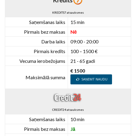
KREDITS7 atsauksmes
Saņemšanas laiks
15 min
Pirmais bez maksas
Nē
Darba laiks
09:00 - 20:00
Pirmais kredīts
100 – 1500 €
Vecuma ierobežojums
21 - 65 gadi
€ 1500
Maksimālā summa
SAŅEMT NAUDU
CREDIT24 atsauksmes
Saņemšanas laiks
10 min
Pirmais bez maksas
Jā