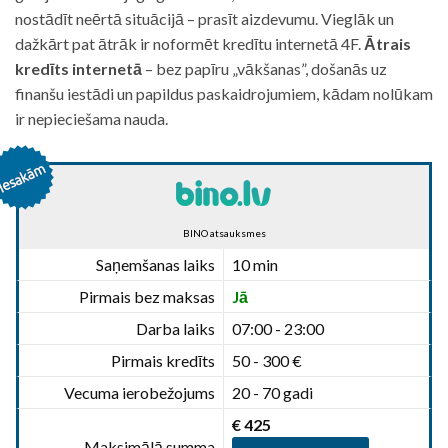
nostādīt neērtā situācijā – prasīt aizdevumu. Vieglāk un
dažkārt pat ātrāk ir noformēt kredītu internetā 4F.
Ātrais
kredīts internetā
– bez papīru „vākšanas”, došanās uz
finanšu iestādi un papildus paskaidrojumiem, kādam nolūkam
ir nepieciešama nauda.
BINO atsauksmes
Saņemšanas laiks
10 min
Pirmais bez maksas
Jā
Darba laiks
07:00 - 23:00
Pirmais kredīts
50 - 300 €
Vecuma ierobežojums
20 - 70 gadi
€ 425
Maksimālā summa