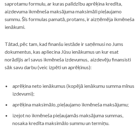
saprotamu formulu, ar kuras palīdzību aprēķina kredīta,
aizdevuma ikmēneša maksājuma maksimāli pieļaujamo
summu. Šīs formulas pamatā, protams, ir aizņēmēja ikmēneša
ienākumi.
Tātad, pēc tam, kad finanšu iestāde ir saņēmusi no Jums
dokumentus, kas apliecina Jūsu ienākumus un kur esat
norādījis arī savus ikmēneša izdevumus, aizdevēju finansisti
sāk savu darbu (veic izpēti un aprēķinus):
aprēķina neto ienākumus (kopējā ienākumu summa mīnus
izdevumi);
aprēķina maksimālo, pieļaujamo ikmēneša maksājumu;
izejot no ikmēneša pieļaujamās maksājuma summas,
nosaka kredīta maksimālo summu un termiņu.