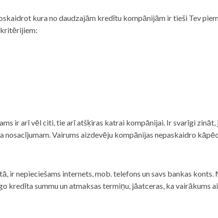
noskaidrot kura no daudzajām kredītu kompānijām ir tieši Tev piemē
 kritērijiem:
tams ir arī vēl citi, tie arī atšķiras katrai kompānijai. Ir svarīgi zin
nta nosacījumam. Vairums aizdevēju kompānijas nepaskaidro kāpēc t
ā, ir nepieciešams internets, mob. telefons un savs bankas konts. Ma
dzīgo kredīta summu un atmaksas termiņu, jāatceras, ka vairākums a