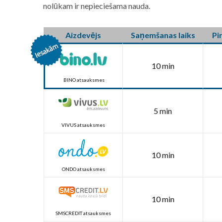
nolūkam ir nepieciešama nauda.
Aizdevējs
Saņemšanas laiks
Pi
10 min
BINO atsauksmes
5 min
VIVUS atsauksmes
10 min
ONDO atsauksmes
10 min
SMSCREDIT atsauksmes