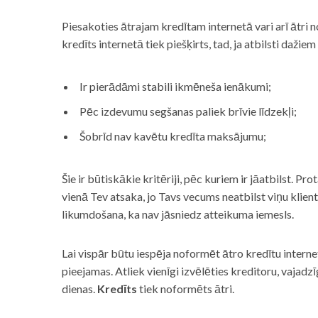
Piesakoties ātrajam kredītam internetā vari arī ātri 
kredīts internetā tiek piešķirts, tad, ja atbilsti dažiem
Ir pierādāmi stabili ikmēneša ienākumi;
Pēc izdevumu segšanas paliek brīvie līdzekļi;
Šobrīd nav kavētu kredīta maksājumu;
Šie ir būtiskākie kritēriji, pēc kuriem ir jāatbilst. Pro
vienā Tev atsaka, jo Tavs vecums neatbilst viņu klie
likumdošana, ka nav jāsniedz atteikuma iemesls.
Lai vispār būtu iespēja noformēt ātro kredītu internet
pieejamas. Atliek vienīgi izvēlēties kreditoru, vaja
dienas.
Kredīts
tiek noformēts ātri.