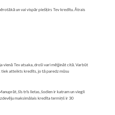
rotākā un vai vispār piešķirs Tev kredītu. Ātrais
āt, ja vienā Tev atsaka, droši vari mēģināt citā. Varbūt
iek atteikts kredīts, jo tā paredz mūsu
nuprāt, šīs trīs lietas, šodien ir katram un viegli
izdevēju maksimālais kredīta termiņš ir 30