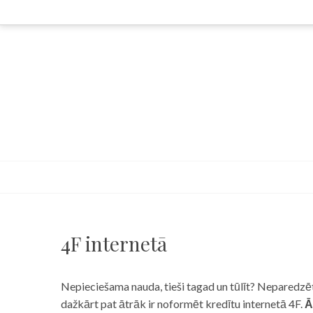
Skip
to
content
4F internetā
Nepieciešama nauda, tieši tagad un tūlīt? Neparedzēts
dažkārt pat ātrāk ir noformēt kredītu internetā 4F.
Ā