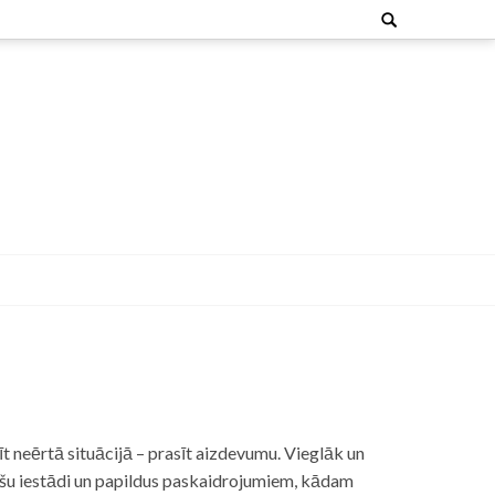
Search
for:
t neērtā situācijā – prasīt aizdevumu. Vieglāk un
nšu iestādi un papildus paskaidrojumiem, kādam