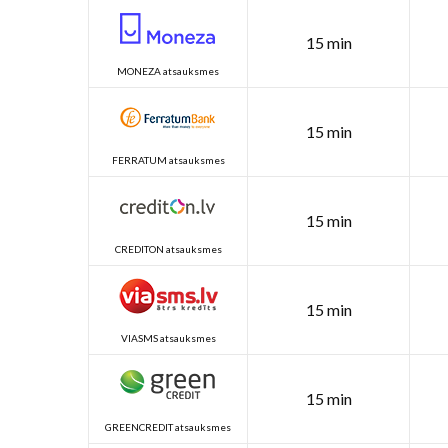
15 min
MONEZA atsauksmes
15 min
FERRATUM atsauksmes
15 min
CREDITON atsauksmes
15 min
VIASMS atsauksmes
15 min
GREENCREDIT atsauksmes