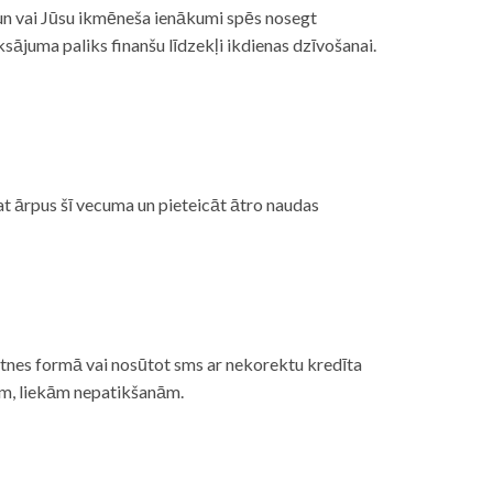
, un vai Jūsu ikmēneša ienākumi spēs nosegt
ājuma paliks finanšu līdzekļi ikdienas dzīvošanai.
at ārpus šī vecuma un pieteicāt ātro naudas
etnes formā vai nosūtot sms ar nekorektu kredīta
gām, liekām nepatikšanām.