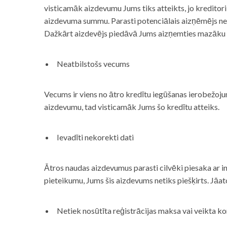
visticamāk aizdevumu Jums tiks atteikts, jo kreditor
aizdevuma summu. Parasti potenciālais aizņēmējs neņe
Dažkārt aizdevējs piedāvā Jums aizņemties mazāku
Neatbilstošs vecums
Vecums ir viens no ātro kredītu iegūšanas ierobežojum
aizdevumu, tad visticamāk Jums šo kredītu atteiks.
Ievadīti nekorekti dati
Ātros naudas aizdevumus parasti cilvēki piesaka ar i
pieteikumu, Jums šis aizdevums netiks piešķirts. Jāa
Netiek nosūtīta reģistrācijas maksa vai veikta ko