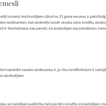
iemesli
evēji izsniedz iedzīvotājiem sākot no 21 gada vecuma, ir patstāvīg
ulāriem ienākumiem, bet aizdevējs tomēr atsaka Jums kredītu, aizde
 valstī ir likumdošana, kas paredz, ka aizdevējam nav pienākums Jum
ditori nepiešķir naudas aizdevumus ir, ja Jūsu kredītvēsture ir sab
em aizdevējiem.
das, un meklējam palīdzību tieši pie ātro kredītu izsniedzējiem, to