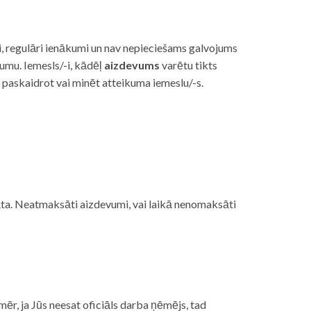
i, regulāri ienākumi un nav nepieciešams galvojums
vumu. Iemesls/-i, kādēļ
aizdevums
varētu tikts
s paskaidrot vai minēt atteikuma iemeslu/-s.
ojāta. Neatmaksāti aizdevumi, vai laikā nenomaksāti
mēr, ja Jūs neesat oficiāls darba ņēmējs, tad