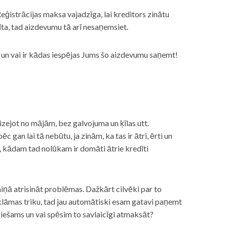
eģistrācijas maksa vajadzīga, lai kreditors zinātu
īta, tad aizdevumu tā arī nesaņemsiet.
s, un vai ir kādas iespējas Jums šo aizdevumu saņemt!
izejot no mājām, bez galvojuma un ķīlas utt.
gan lai tā nebūtu, ja zinām, ka tas ir ātri, ērti un
m, kādam tad nolūkam ir domāti ātrie kredīti
miņā atrisināt problēmas. Dažkārt cilvēki par to
lāmas triku, tad jau automātiski esam gatavi paņemt
ciešams un vai spēsim to savlaicīgi atmaksāt?