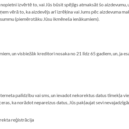
i nopietni izvērtē to, vai Jūs būsit spējīgs atmaksāt šo aizdevumu
m vērā to, ka aizdevējs arī izrēķina vai Jums pēc aizdevuma maks
 summu (piemērotāku Jūsu ikmēneša ienākumiem).
iem, un visbiežāk kreditori nosaka no 21 līdz 65 gadiem, un, ja es
nterneta palīdzību vai sms, un ievadot nekorektus datus tīmekļa vi
tceras, ka norādot nepareizus datus, Jūs pakļaujat sevi nevajadzī
rekta reģistrācija