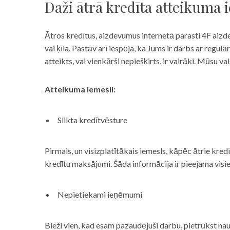
Daži ātrā kredīta atteikuma 
Ātros kredītus, aizdevumus internetā parasti 4F aizd
vai ķīla. Pastāv arī iespēja, ka Jums ir darbs ar reg
atteikts, vai vienkārši nepiešķirts, ir vairāki. Mūsu
Atteikuma iemesli:
Slikta kredītvēsture
Pirmais, un visizplatītākais iemesls, kāpēc ātrie kre
kredītu maksājumi. Šāda informācija ir pieejama visi
Nepietiekami ieņēmumi
Bieži vien, kad esam pazaudējuši darbu, pietrūkst nau