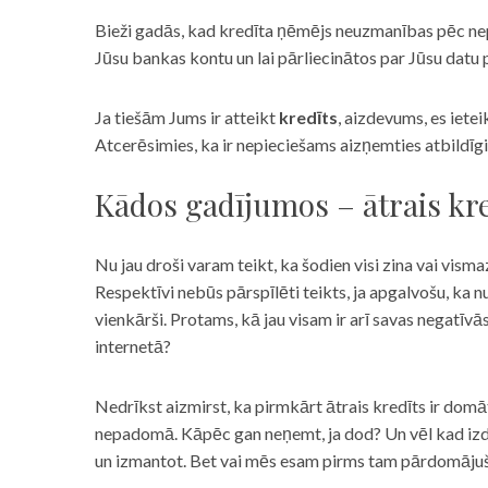
Bieži gadās, kad kredīta ņēmējs neuzmanības pēc nepar
Jūsu bankas kontu un lai pārliecinātos par Jūsu datu p
Ja tiešām Jums ir atteikt
kredīts
, aizdevums, es iete
Atcerēsimies, ka ir nepieciešams aizņemties atbildīgi
Kādos gadījumos – ātrais kre
Nu jau droši varam teikt, ka šodien visi zina vai vismaz
Respektīvi nebūs pārspīlēti teikts, ja apgalvošu, ka n
vienkārši. Protams, kā jau visam ir arī savas negatīv
internetā?
Nedrīkst aizmirst, ka pirmkārt ātrais kredīts ir domāt
nepadomā. Kāpēc gan neņemt, ja dod? Un vēl kad izd
un izmantot. Bet vai mēs esam pirms tam pārdomājuši 