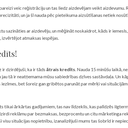
eizi veic reģistrāciju un tas liedz aizdevējam veikt aizdevumu. R
recizitāti, un ja šī nauda pēc pieteikuma aizsūtīšanas netiek nosūt
iktu sazināties ar aizdevēju, un mēģināt noskaidrot, kāds ir iemesl
, izvērtējot atmaksas iespējas.
dīts!
 ir dzirdējuši, ka ir tāds
ātrais kredīts
. Nauda 15 minūšu laikā, ne
u jau tā ir neatņemama mūsu sabiedrības dzīves sastāvdaļa. Un kāpēc 
ās iezīmes, bet šoreiz gan gribētos parunāt par mērķi vai situācijā
s tikai ārkārtas gadījumiem, tas nav līdzeklis, kas palīdzēs ilgter
zirdi reklāmu par bezmaksas, bezprocentu un citu mārketinga rek
visu situācijas nopietnību, izanalizējuši mums tas šobrīd ir nepie