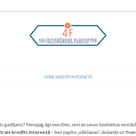
ATRIE KREDĪTI INTERNETĀ
 gadījums? Nevajag ilgi mocīties, sevi un savus tuviniekus nostādī
trais kredīts internetā
– bez papīru „vākšanas”, došanās uz fina