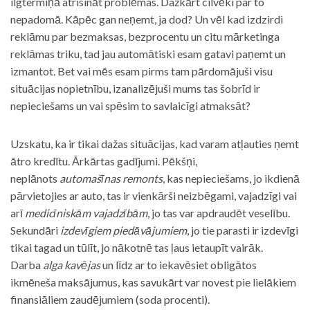
ilgtermiņā atrisināt problēmas. Dažkārt cilvēki par to
nepadomā. Kāpēc gan neņemt, ja dod? Un vēl kad izdzirdi
reklāmu par bezmaksas, bezprocentu un citu mārketinga
reklāmas triku, tad jau automātiski esam gatavi paņemt un
izmantot. Bet vai mēs esam pirms tam pārdomājuši visu
situācijas nopietnību, izanalizējuši mums tas šobrīd ir
nepieciešams un vai spēsim to savlaicīgi atmaksāt?
Uzskatu, ka ir tikai dažas situācijas, kad varam atļauties ņemt
ātro kredītu. Ārkārtas gadījumi. Pēkšņi,
neplānots
automašīnas remonts
, kas nepieciešams, jo ikdienā
pārvietojies ar auto, tas ir vienkārši neizbēgami, vajadzīgi vai
arī
medicīniskām vajadzībām
, jo tas var apdraudēt veselību.
Sekundāri
izdevīgiem piedāvājumiem
, jo tie parasti ir izdevīgi
tikai tagad un tūlīt, jo nākotnē tas ļaus ietaupīt vairāk.
Darba
alga kavējas
un līdz ar to iekavēsiet obligātos
ikmēneša maksājumus, kas savukārt var novest pie lielākiem
finansiāliem zaudējumiem (soda procenti).