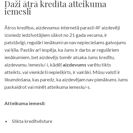
Daži ātrā kredīta atteikuma
iemesli
Ātros kredītus, aizdevumus internetā parasti 4F aizdevēji
izsniedz iedzīvotājiem sākot no 21 gada vecuma, ir
patstāvīgi, regulāri ienākumi un nav nepieciešams galvojums
vai ķīla. Pastāv arī iespēja, ka Jums ir darbs ar regulāriem
ienākumiem, bet aizdevējs tomēr atsaka Jums kredītu,
aizdevumu. Iemesls/-i, kādēļ
aizdevums
varētu tikts
atteikts, vai vienkārši nepiešķirts, ir vairāki. Mūsu valstī ir
likumdošana, kas paredz, ka aizdevējam nav pienākums Jums
paskaidrot vai minēt atteikuma iemeslu/-s.
Atteikuma iemesli:
Slikta kredītvēsture