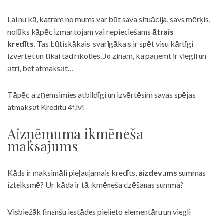
Lai nu kā, katram no mums var būt sava situācija, savs mērķis,
nolūks kāpēc izmantojam vai nepieciešams
ātrais
kredīts.
Tas būtiskākais, svarīgākais ir spēt visu kārtīgi
izvērtēt un tikai tad rīkoties. Jo zinām, ka paņemt ir viegli un
ātri, bet atmaksāt…
Tāpēc aizņemsimies atbildīgi un izvērtēsim savas spējas
atmaksāt Kredītu 4f.lv!
Aizņēmuma ikmēneša
maksājums
Kāds ir maksimāli pieļaujamais kredīts,
aizdevums
summas
izteiksmē? Un kāda ir tā ikmēneša dzēšanas summa?
Visbiežāk finanšu iestādes pielieto elementāru un viegli