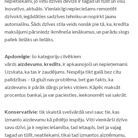
nepietiekami, jo viņu dzīves devīze ir tagad un tūlīt un visu
inovatīvo, aktuālo. Vienlaicīgi nepieciešams remontēt
dzīvokli, iegādāties sadzīves tehniku un nopirkt jaunu
automašīnu. Šāds dzīves stila veids nonāk pie tā, ka, kredīta
maksājumi pārsniedz ikmēneša ienākumus, un parādu slogs
paliek lielāks un lielāks.
Apdomīgie
: šo kategoriju cilvēkiem
vārds
aizdevums
,
kredīts
, ir apkaunojoši un nepieņemami.
Uzskata, ka tas ir zaudējums. Nespēja tikt galā bez citu
palīdzības – tā gluži nav problēma, bet gan fakts, ka
aizdevums ir pārāk dārgs prieks viņiem. Kāpēc maksāt
procentus bankai, ja var paciesties, ieekonomēt vai sakrāt.
Konservatīvie
: tik skaistā svešvārdā sevi sauc tie, kas
izmanto aizdevumu kā pēdējo iespēju. Viņi vienkārši dzīvo
savu dzīvi, ja ir nepieciešamība, tad ietaupīs, bet ja vajag
tagad un tūlīt, neatliekami, tikai tad izmantos aizņēmumu,