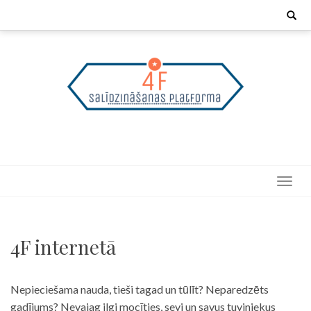
Skip
Search
for:
to
content
4F internetā
Nepieciešama nauda, tieši tagad un tūlīt? Neparedzēts
gadījums? Nevajag ilgi mocīties, sevi un savus tuviniekus