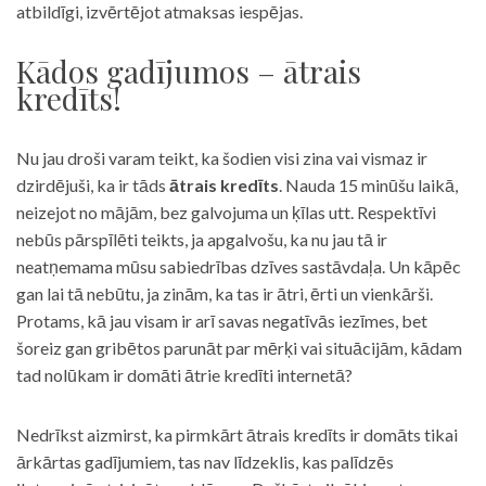
atbildīgi, izvērtējot atmaksas iespējas.
Kādos gadījumos – ātrais
kredīts!
Nu jau droši varam teikt, ka šodien visi zina vai vismaz ir
dzirdējuši, ka ir tāds
ātrais kredīts
. Nauda 15 minūšu laikā,
neizejot no mājām, bez galvojuma un ķīlas utt. Respektīvi
nebūs pārspīlēti teikts, ja apgalvošu, ka nu jau tā ir
neatņemama mūsu sabiedrības dzīves sastāvdaļa. Un kāpēc
gan lai tā nebūtu, ja zinām, ka tas ir ātri, ērti un vienkārši.
Protams, kā jau visam ir arī savas negatīvās iezīmes, bet
šoreiz gan gribētos parunāt par mērķi vai situācijām, kādam
tad nolūkam ir domāti ātrie kredīti internetā?
Nedrīkst aizmirst, ka pirmkārt ātrais kredīts ir domāts tikai
ārkārtas gadījumiem, tas nav līdzeklis, kas palīdzēs