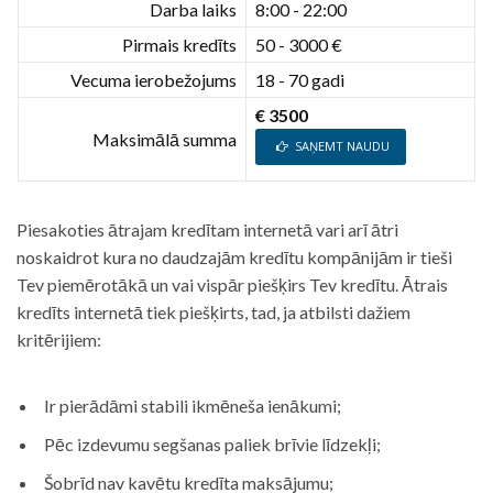
Darba laiks
8:00 - 22:00
Pirmais kredīts
50 - 3000 €
Vecuma ierobežojums
18 - 70 gadi
€ 3500
Maksimālā summa
SAŅEMT NAUDU
Piesakoties ātrajam kredītam internetā vari arī ātri
noskaidrot kura no daudzajām kredītu kompānijām ir tieši
Tev piemērotākā un vai vispār piešķirs Tev kredītu. Ātrais
kredīts internetā tiek piešķirts, tad, ja atbilsti dažiem
kritērijiem:
Ir pierādāmi stabili ikmēneša ienākumi;
Pēc izdevumu segšanas paliek brīvie līdzekļi;
Šobrīd nav kavētu kredīta maksājumu;