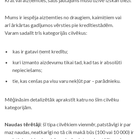
Krāt vai aizņemties, šāds jautājums mūsu dzīvē izskan bieži.
Mums ir iespēja aizņemties no draugiem, kaimiņiem vai
arī ārkārtas gadījumos vērsties pie kredītiestādēm.
Varam sadalīt trīs kategorijās cilvēkus:
kas ir gatavi ņemt kredītu;
kuri izmanto aizdevumu tikai tad, kad tas ir absolūti
nepieciešams;
tie, kas cenšas pa visu varu nekļūt par – parādnieku.
Mēģināsim detalizētāk aprakstīt katru no šīm cilvēku
kategorijām.
Naudas tērētāji
: šī tipa cilvēkiem vienmēr, patstāvīgi ir par
maz naudas, neatkarīgi no tā cik makā būs (100 vai 10 000) ir