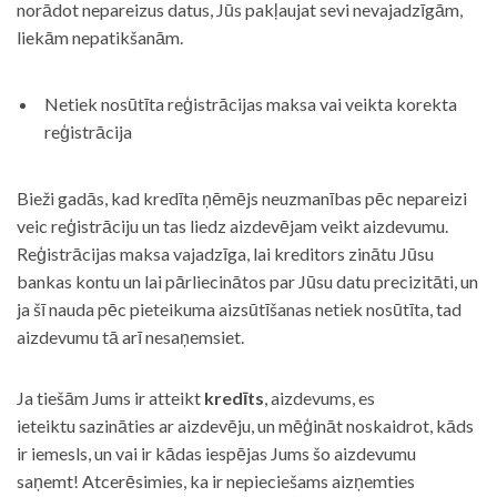
norādot nepareizus datus, Jūs pakļaujat sevi nevajadzīgām,
liekām nepatikšanām.
Netiek nosūtīta reģistrācijas maksa vai veikta korekta
reģistrācija
Bieži gadās, kad kredīta ņēmējs neuzmanības pēc nepareizi
veic reģistrāciju un tas liedz aizdevējam veikt aizdevumu.
Reģistrācijas maksa vajadzīga, lai kreditors zinātu Jūsu
bankas kontu un lai pārliecinātos par Jūsu datu precizitāti, un
ja šī nauda pēc pieteikuma aizsūtīšanas netiek nosūtīta, tad
aizdevumu tā arī nesaņemsiet.
Ja tiešām Jums ir atteikt
kredīts
, aizdevums, es
ieteiktu sazināties ar aizdevēju, un mēģināt noskaidrot, kāds
ir iemesls, un vai ir kādas iespējas Jums šo aizdevumu
saņemt! Atcerēsimies, ka ir nepieciešams aizņemties