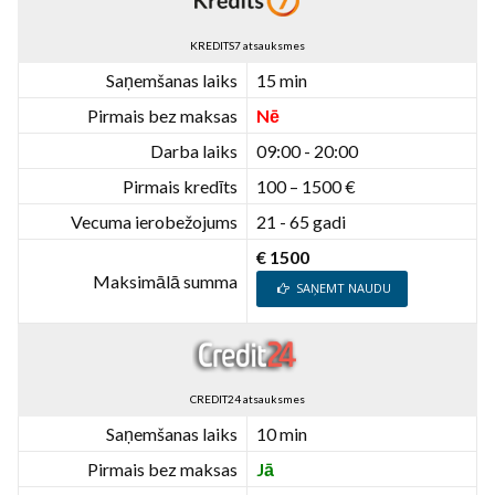
KREDITS7 atsauksmes
Saņemšanas laiks
15 min
Pirmais bez maksas
Nē
Darba laiks
09:00 - 20:00
Pirmais kredīts
100 – 1500 €
Vecuma ierobežojums
21 - 65 gadi
€ 1500
Maksimālā summa
SAŅEMT NAUDU
CREDIT24 atsauksmes
Saņemšanas laiks
10 min
Pirmais bez maksas
Jā