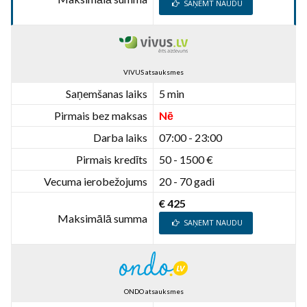
SAŅEMT NAUDU
VIVUS atsauksmes
Saņemšanas laiks
5 min
Pirmais bez maksas
Nē
Darba laiks
07:00 - 23:00
Pirmais kredīts
50 - 1500 €
Vecuma ierobežojums
20 - 70 gadi
€ 425
Maksimālā summa
SAŅEMT NAUDU
ONDO atsauksmes