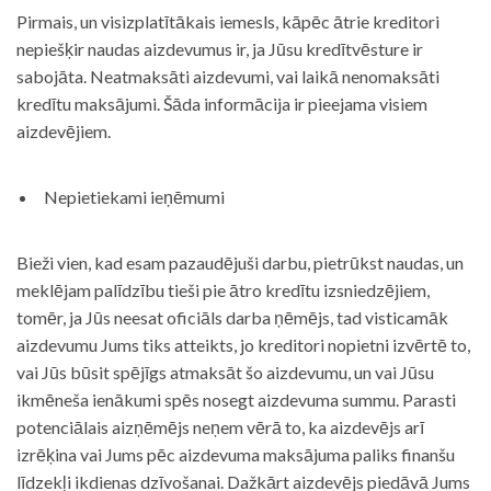
Pirmais, un visizplatītākais iemesls, kāpēc ātrie kreditori
nepiešķir naudas aizdevumus ir, ja Jūsu kredītvēsture ir
sabojāta. Neatmaksāti aizdevumi, vai laikā nenomaksāti
kredītu maksājumi. Šāda informācija ir pieejama visiem
aizdevējiem.
Nepietiekami ieņēmumi
Bieži vien, kad esam pazaudējuši darbu, pietrūkst naudas, un
meklējam palīdzību tieši pie ātro kredītu izsniedzējiem,
tomēr, ja Jūs neesat oficiāls darba ņēmējs, tad visticamāk
aizdevumu Jums tiks atteikts, jo kreditori nopietni izvērtē to,
vai Jūs būsit spējīgs atmaksāt šo aizdevumu, un vai Jūsu
ikmēneša ienākumi spēs nosegt aizdevuma summu. Parasti
potenciālais aizņēmējs neņem vērā to, ka aizdevējs arī
izrēķina vai Jums pēc aizdevuma maksājuma paliks finanšu
līdzekļi ikdienas dzīvošanai. Dažkārt aizdevējs piedāvā Jums