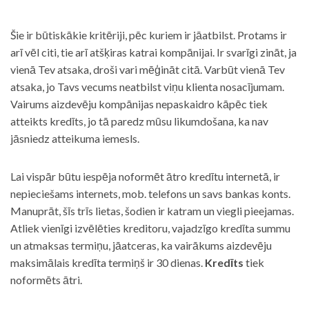
Šie ir būtiskākie kritēriji, pēc kuriem ir jāatbilst. Protams ir
arī vēl citi, tie arī atšķiras katrai kompānijai. Ir svarīgi zināt, ja
vienā Tev atsaka, droši vari mēģināt citā. Varbūt vienā Tev
atsaka, jo Tavs vecums neatbilst viņu klienta nosacījumam.
Vairums aizdevēju kompānijas nepaskaidro kāpēc tiek
atteikts kredīts, jo tā paredz mūsu likumdošana, ka nav
jāsniedz atteikuma iemesls.
Lai vispār būtu iespēja noformēt ātro kredītu internetā, ir
nepieciešams internets, mob. telefons un savs bankas konts.
Manuprāt, šīs trīs lietas, šodien ir katram un viegli pieejamas.
Atliek vienīgi izvēlēties kreditoru, vajadzīgo kredīta summu
un atmaksas termiņu, jāatceras, ka vairākums aizdevēju
maksimālais kredīta termiņš ir 30 dienas.
Kredīts
tiek
noformēts ātri.