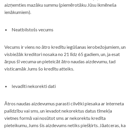
aizņemties mazāku summu (piemērotāku Jūsu ikmēneša
ienākumiem).
Neatbilstošs vecums
Vecums ir viens no ātro kredītu iegūšanas ierobežojumiem, un
visbiežāk kreditori nosaka no 21 līdz 65 gadiem, un, ja esat
ārpus šī vecuma un pieteicāt ātro naudas aizdevumu, tad
visticamāk Jums šo kredītu atteiks.
Ievadīti nekorekti dati
Ātros naudas aizdevumus parasti cilvēki piesaka ar interneta
palīdzību vai sms, un ievadot nekorektus datus tīmekļa
vietnes formā vai nosūtot sms ar nekorektu kredīta
pieteikumu, Jums šis aizdevums netiks piešķirts. Jāatceras, ka