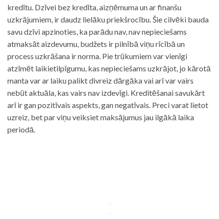
kredītu. Dzīvei bez kredīta, aizņēmuma un ar finanšu
uzkrājumiem, ir daudz lielāku priekšrocību. Šie cilvēki bauda
savu dzīvi apzinoties, ka parādu nav, nav nepieciešams
atmaksāt aizdevumu, budžets ir pilnībā viņu rīcībā un
process uzkrāšana ir norma. Pie trūkumiem var vienīgi
atzīmēt laikietilpīgumu, kas nepieciešams uzkrājot, jo kārotā
manta var ar laiku palikt divreiz dārgāka vai arī var vairs
nebūt aktuāla, kas vairs nav izdevīgi. Kreditēšanai savukārt
arī ir gan pozitīvais aspekts, gan negatīvais. Preci varat lietot
uzreiz, bet par viņu veiksiet maksājumus jau ilgākā laika
periodā.