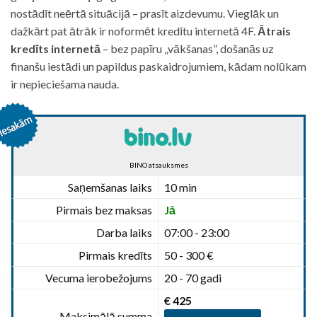
nostādīt neērtā situācijā – prasīt aizdevumu. Vieglāk un
dažkārt pat ātrāk ir noformēt kredītu internetā 4F.
Ātrais
kredīts internetā
– bez papīru „vākšanas”, došanās uz
finanšu iestādi un papildus paskaidrojumiem, kādam nolūkam
ir nepieciešama nauda.
BINO atsauksmes
Saņemšanas laiks
10 min
Pirmais bez maksas
Jā
Darba laiks
07:00 - 23:00
Pirmais kredīts
50 - 300 €
Vecuma ierobežojums
20 - 70 gadi
€ 425
Maksimālā summa