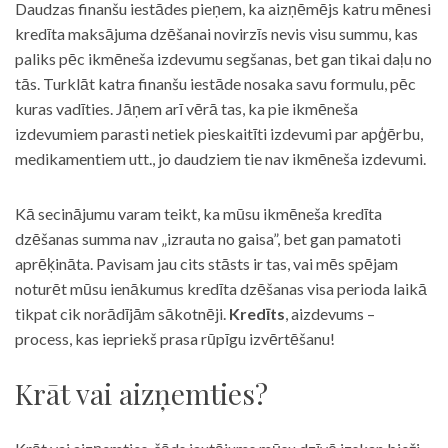
Daudzas finanšu iestādes pieņem, ka aizņēmējs katru mēnesi
kredīta maksājuma dzēšanai novirzīs nevis visu summu, kas
paliks pēc ikmēneša izdevumu segšanas, bet gan tikai daļu no
tās. Turklāt katra finanšu iestāde nosaka savu formulu, pēc
kuras vadīties. Jāņem arī vērā tas, ka pie ikmēneša
izdevumiem parasti netiek pieskaitīti izdevumi par apģērbu,
medikamentiem utt., jo daudziem tie nav ikmēneša izdevumi.
Kā secinājumu varam teikt, ka mūsu ikmēneša kredīta
dzēšanas summa nav „izrauta no gaisa”, bet gan pamatoti
aprēķināta. Pavisam jau cits stāsts ir tas, vai mēs spējam
noturēt mūsu ienākumus kredīta dzēšanas visa perioda laikā
tikpat cik norādījām sākotnēji.
Kredīts
, aizdevums –
process, kas iepriekš prasa rūpīgu izvērtēšanu!
Krāt vai aizņemties?