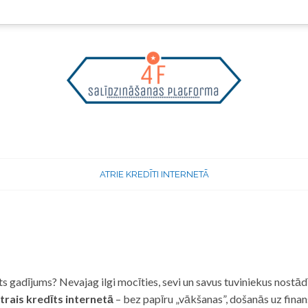
ATRIE KREDĪTI INTERNETĀ
 gadījums? Nevajag ilgi mocīties, sevi un savus tuviniekus nostādī
trais kredīts internetā
– bez papīru „vākšanas”, došanās uz fina