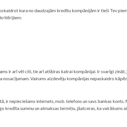
noskaidrot kura no daudzajām kredītu kompānijām ir tieši Tev piemē
 kritērijiem:
tams ir arī vēl citi, tie arī atšķiras katrai kompānijai. Ir svarīgi zin
nta nosacījumam. Vairums aizdevēju kompānijas nepaskaidro kāpēc t
ā, ir nepieciešams internets, mob. telefons un savs bankas konts. Ma
dzīgo kredīta summu un atmaksas termiņu, jāatceras, ka vairākums a