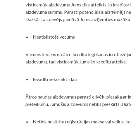
visticamāk aizdevumu Jums tiks atteikts, jo kreditor
aizdevuma summu. Parasti potenciālais aizņēmējs neņe
Dažkārt aizdevējs piedāvā Jums aizņemties mazāku
Neatbilstošs vecums
Vecums ir viens no ātro kredītu iegūšanas ierobežojum
aizdevumu, tad visticamāk Jums šo kredītu atteiks.
Ievadīti nekorekti dati
Ātros naudas aizdevumus parasti cilvēki piesaka ar i
pieteikumu, Jums šis aizdevums netiks piešķirts. Jāa
Netiek nosūtīta reģistrācijas maksa vai veikta ko