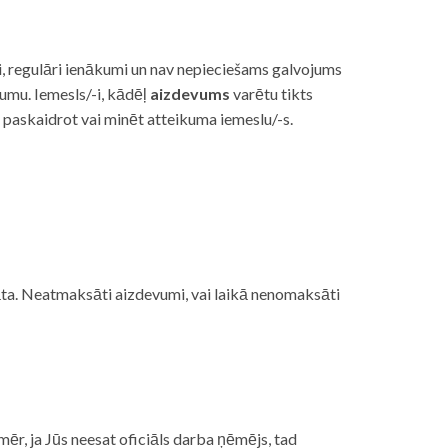
i, regulāri ienākumi un nav nepieciešams galvojums
vumu. Iemesls/-i, kādēļ
aizdevums
varētu tikts
s paskaidrot vai minēt atteikuma iemeslu/-s.
ojāta. Neatmaksāti aizdevumi, vai laikā nenomaksāti
mēr, ja Jūs neesat oficiāls darba ņēmējs, tad