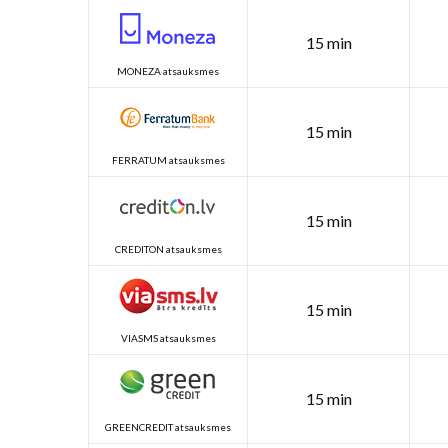
15 min
MONEZA atsauksmes
15 min
FERRATUM atsauksmes
15 min
CREDITON atsauksmes
15 min
VIASMS atsauksmes
15 min
GREENCREDIT atsauksmes