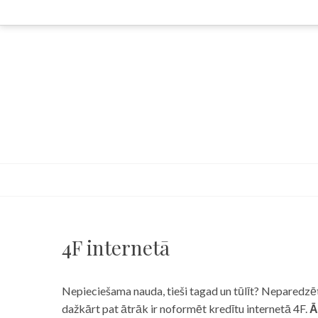
Skip
to
content
4F internetā
Nepieciešama nauda, tieši tagad un tūlīt? Neparedzēts
dažkārt pat ātrāk ir noformēt kredītu internetā 4F.
Ā