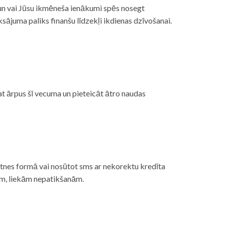
, un vai Jūsu ikmēneša ienākumi spēs nosegt
ājuma paliks finanšu līdzekļi ikdienas dzīvošanai.
at ārpus šī vecuma un pieteicāt ātro naudas
etnes formā vai nosūtot sms ar nekorektu kredīta
gām, liekām nepatikšanām.