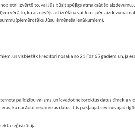
i nopietni izvērtē to, vai Jūs būsit spējīgs atmaksāt šo aizdevumu
m vērā to, ka aizdevējs arī izrēķina vai Jums pēc aizdevuma maks
 summu (piemērotāku Jūsu ikmēneša ienākumiem).
iem, un visbiežāk kreditori nosaka no 21 līdz 65 gadiem, un, ja es
nterneta palīdzību vai sms, un ievadot nekorektus datus tīmekļa vi
tceras, ka norādot nepareizus datus, Jūs pakļaujat sevi nevajadzī
rekta reģistrācija