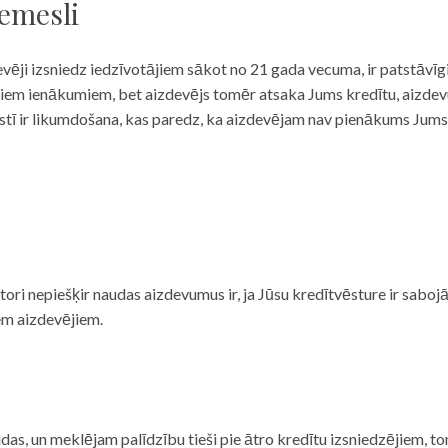
iemesli
evēji izsniedz iedzīvotājiem sākot no 21 gada vecuma, ir patstāvīg
ulāriem ienākumiem, bet aizdevējs tomēr atsaka Jums kredītu, aizde
 valstī ir likumdošana, kas paredz, ka aizdevējam nav pienākums Jum
ditori nepiešķir naudas aizdevumus ir, ja Jūsu kredītvēsture ir sab
em aizdevējiem.
das, un meklējam palīdzību tieši pie ātro kredītu izsniedzējiem, to