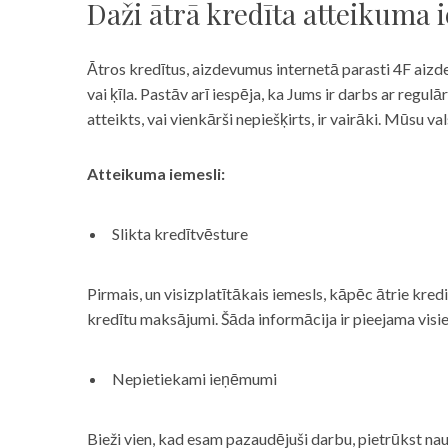
Daži ātrā kredīta atteikuma 
Ātros kredītus, aizdevumus internetā parasti 4F aizd
vai ķīla. Pastāv arī iespēja, ka Jums ir darbs ar reg
atteikts, vai vienkārši nepiešķirts, ir vairāki. Mūsu
Atteikuma iemesli:
Slikta kredītvēsture
Pirmais, un visizplatītākais iemesls, kāpēc ātrie kre
kredītu maksājumi. Šāda informācija ir pieejama visi
Nepietiekami ieņēmumi
Bieži vien, kad esam pazaudējuši darbu, pietrūkst nau