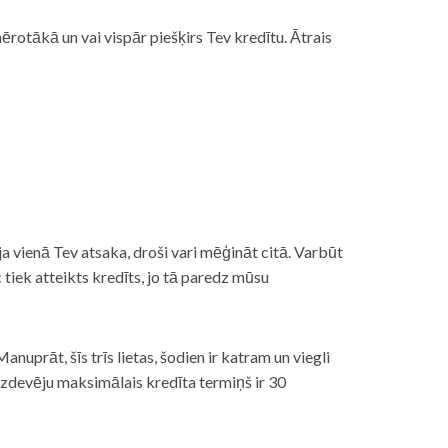
rotākā un vai vispār piešķirs Tev kredītu. Ātrais
āt, ja vienā Tev atsaka, droši vari mēģināt citā. Varbūt
iek atteikts kredīts, jo tā paredz mūsu
nuprāt, šīs trīs lietas, šodien ir katram un viegli
izdevēju maksimālais kredīta termiņš ir 30