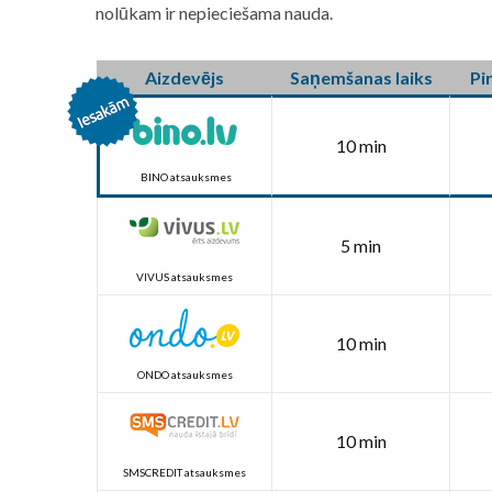
nolūkam ir nepieciešama nauda.
Aizdevējs
Saņemšanas laiks
Pi
10 min
BINO atsauksmes
5 min
VIVUS atsauksmes
10 min
ONDO atsauksmes
10 min
SMSCREDIT atsauksmes