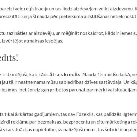
eizi veic reģistrāciju un tas liedz aizdevējam veikt aizdevumu. R
recizitāti, un ja šī nauda pēc pieteikuma aizsūtīšanas netiek nosūt
iktu sazināties ar aizdevēju, un mēģināt noskaidrot, kāds ir iemesl
, izvērtējot atmaksas iespējas.
dīts!
 ir dzirdējuši, ka ir tāds
ātrais kredīts
. Nauda 15 minūšu laikā, ne
u jau tā ir neatņemama mūsu sabiedrības dzīves sastāvdaļa. Un kāpēc 
ās iezīmes, bet šoreiz gan gribētos parunāt par mērķi vai situācijā
s tikai ārkārtas gadījumiem, tas nav līdzeklis, kas palīdzēs ilgter
zirdi reklāmu par bezmaksas, bezprocentu un citu mārketinga rek
visu situācijas nopietnību, izanalizējuši mums tas šobrīd ir nepie