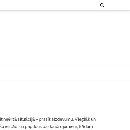
Search
for:
t neērtā situācijā – prasīt aizdevumu. Vieglāk un
nšu iestādi un papildus paskaidrojumiem, kādam