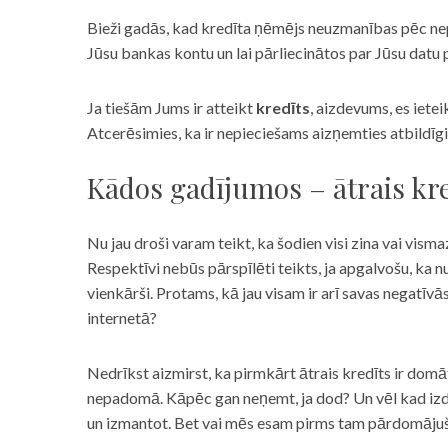
Bieži gadās, kad kredīta ņēmējs neuzmanības pēc nepar
Jūsu bankas kontu un lai pārliecinātos par Jūsu datu p
Ja tiešām Jums ir atteikt
kredīts
, aizdevums, es iete
Atcerēsimies, ka ir nepieciešams aizņemties atbildīgi
Kādos gadījumos – ātrais kre
Nu jau droši varam teikt, ka šodien visi zina vai vismaz
Respektīvi nebūs pārspīlēti teikts, ja apgalvošu, ka n
vienkārši. Protams, kā jau visam ir arī savas negatīv
internetā?
Nedrīkst aizmirst, ka pirmkārt ātrais kredīts ir domāt
nepadomā. Kāpēc gan neņemt, ja dod? Un vēl kad izd
un izmantot. Bet vai mēs esam pirms tam pārdomājuši 