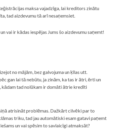
eģistrācijas maksa vajadzīga, lai kreditors zinātu
īta, tad aizdevumu tā arī nesaņemsiet.
s, un vai ir kādas iespējas Jums šo aizdevumu saņemt!
izejot no mājām, bez galvojuma un ķīlas utt.
gan lai tā nebūtu, ja zinām, ka tas ir ātri, ērti un
m, kādam tad nolūkam ir domāti ātrie kredīti
miņā atrisināt problēmas. Dažkārt cilvēki par to
lāmas triku, tad jau automātiski esam gatavi paņemt
ciešams un vai spēsim to savlaicīgi atmaksāt?