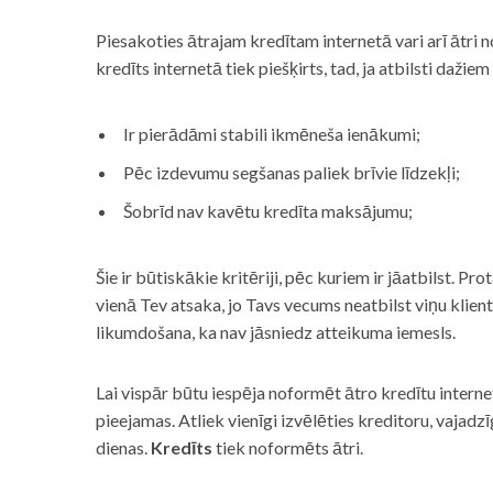
Piesakoties ātrajam kredītam internetā vari arī ātri 
kredīts internetā tiek piešķirts, tad, ja atbilsti dažiem
Ir pierādāmi stabili ikmēneša ienākumi;
Pēc izdevumu segšanas paliek brīvie līdzekļi;
Šobrīd nav kavētu kredīta maksājumu;
Šie ir būtiskākie kritēriji, pēc kuriem ir jāatbilst. Pro
vienā Tev atsaka, jo Tavs vecums neatbilst viņu klie
likumdošana, ka nav jāsniedz atteikuma iemesls.
Lai vispār būtu iespēja noformēt ātro kredītu internet
pieejamas. Atliek vienīgi izvēlēties kreditoru, vaja
dienas.
Kredīts
tiek noformēts ātri.