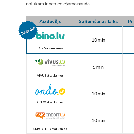
nolūkam ir nepieciešama nauda.
Aizdevējs
Saņemšanas laiks
Pi
10 min
BINO atsauksmes
5 min
VIVUS atsauksmes
10 min
ONDO atsauksmes
10 min
SMSCREDIT atsauksmes