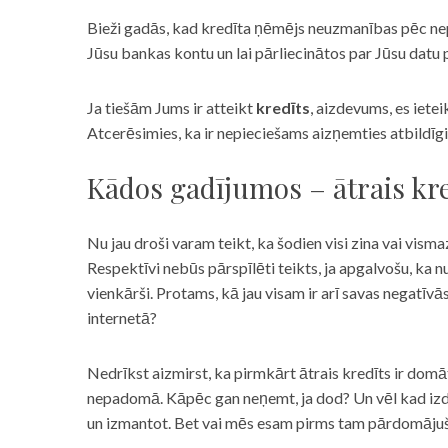
Bieži gadās, kad kredīta ņēmējs neuzmanības pēc nepar
Jūsu bankas kontu un lai pārliecinātos par Jūsu datu p
Ja tiešām Jums ir atteikt
kredīts
, aizdevums, es iete
Atcerēsimies, ka ir nepieciešams aizņemties atbildīgi
Kādos gadījumos – ātrais kre
Nu jau droši varam teikt, ka šodien visi zina vai vismaz
Respektīvi nebūs pārspīlēti teikts, ja apgalvošu, ka n
vienkārši. Protams, kā jau visam ir arī savas negatīv
internetā?
Nedrīkst aizmirst, ka pirmkārt ātrais kredīts ir domāt
nepadomā. Kāpēc gan neņemt, ja dod? Un vēl kad izd
un izmantot. Bet vai mēs esam pirms tam pārdomājuši 