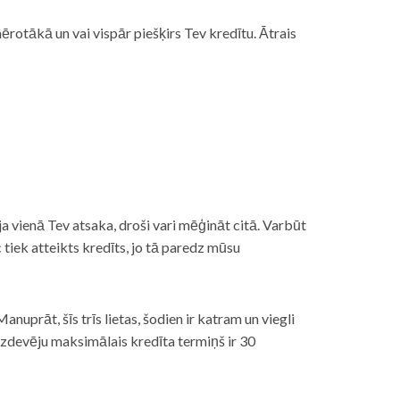
rotākā un vai vispār piešķirs Tev kredītu. Ātrais
āt, ja vienā Tev atsaka, droši vari mēģināt citā. Varbūt
iek atteikts kredīts, jo tā paredz mūsu
nuprāt, šīs trīs lietas, šodien ir katram un viegli
izdevēju maksimālais kredīta termiņš ir 30