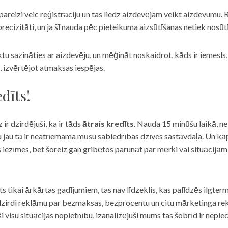
eizi veic reģistrāciju un tas liedz aizdevējam veikt aizdevumu. R
recizitāti, un ja šī nauda pēc pieteikuma aizsūtīšanas netiek nosūt
iktu sazināties ar aizdevēju, un mēģināt noskaidrot, kāds ir iemesl
, izvērtējot atmaksas iespējas.
dīts!
 ir dzirdējuši, ka ir tāds
ātrais kredīts
. Nauda 15 minūšu laikā, ne
u jau tā ir neatņemama mūsu sabiedrības dzīves sastāvdaļa. Un kāpēc 
ās iezīmes, bet šoreiz gan gribētos parunāt par mērķi vai situācijā
s tikai ārkārtas gadījumiem, tas nav līdzeklis, kas palīdzēs ilgter
zirdi reklāmu par bezmaksas, bezprocentu un citu mārketinga rek
visu situācijas nopietnību, izanalizējuši mums tas šobrīd ir nepie