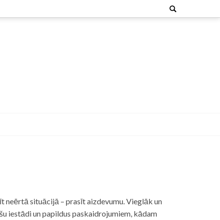
Search
for:
t neērtā situācijā – prasīt aizdevumu. Vieglāk un
nšu iestādi un papildus paskaidrojumiem, kādam