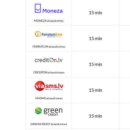
15 min
MONEZA atsauksmes
15 min
FERRATUM atsauksmes
15 min
CREDITON atsauksmes
15 min
VIASMS atsauksmes
15 min
GREENCREDIT atsauksmes