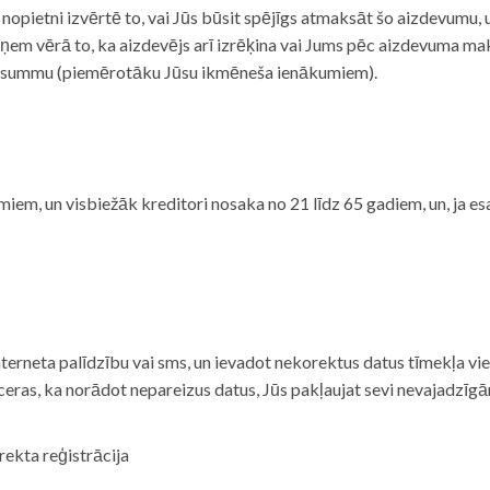
i nopietni izvērtē to, vai Jūs būsit spējīgs atmaksāt šo aizdevumu
m vērā to, ka aizdevējs arī izrēķina vai Jums pēc aizdevuma maks
 summu (piemērotāku Jūsu ikmēneša ienākumiem).
iem, un visbiežāk kreditori nosaka no 21 līdz 65 gadiem, un, ja es
nterneta palīdzību vai sms, un ievadot nekorektus datus tīmekļa vi
tceras, ka norādot nepareizus datus, Jūs pakļaujat sevi nevajadzī
rekta reģistrācija