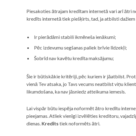
Piesakoties ātrajam kredītam internetā vari arī ātri 
kredīts internetā tiek piešķirts, tad, ja atbilsti dažiem
Ir pierādāmi stabili ikmēneša ienākumi;
Pēc izdevumu segšanas paliek brīvie līdzekļi;
Šobrīd nav kavētu kredīta maksājumu;
Šie ir būtiskākie kritēriji, pēc kuriem ir jāatbilst. Pro
vienā Tev atsaka, jo Tavs vecums neatbilst viņu klie
likumdošana, ka nav jāsniedz atteikuma iemesls.
Lai vispār būtu iespēja noformēt ātro kredītu internet
pieejamas. Atliek vienīgi izvēlēties kreditoru, vaja
dienas.
Kredīts
tiek noformēts ātri.