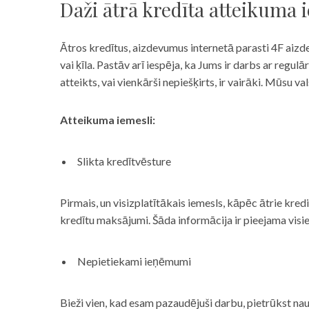
Daži ātrā kredīta atteikuma 
Ātros kredītus, aizdevumus internetā parasti 4F aizd
vai ķīla. Pastāv arī iespēja, ka Jums ir darbs ar reg
atteikts, vai vienkārši nepiešķirts, ir vairāki. Mūsu
Atteikuma iemesli:
Slikta kredītvēsture
Pirmais, un visizplatītākais iemesls, kāpēc ātrie kre
kredītu maksājumi. Šāda informācija ir pieejama visi
Nepietiekami ieņēmumi
Bieži vien, kad esam pazaudējuši darbu, pietrūkst nau