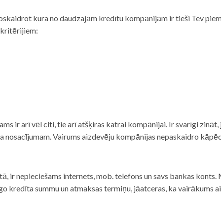
noskaidrot kura no daudzajām kredītu kompānijām ir tieši Tev piemē
 kritērijiem:
tams ir arī vēl citi, tie arī atšķiras katrai kompānijai. Ir svarīgi zin
nta nosacījumam. Vairums aizdevēju kompānijas nepaskaidro kāpēc t
ā, ir nepieciešams internets, mob. telefons un savs bankas konts. Ma
dzīgo kredīta summu un atmaksas termiņu, jāatceras, ka vairākums a