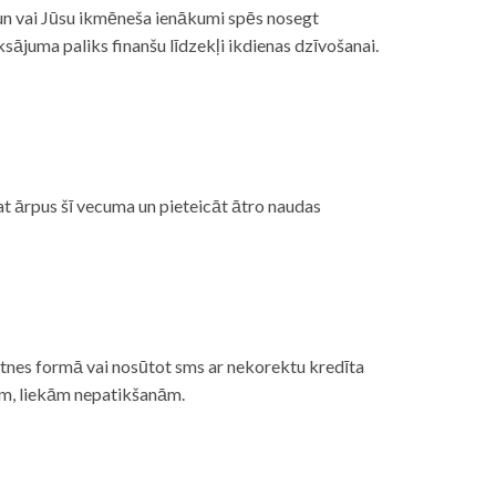
, un vai Jūsu ikmēneša ienākumi spēs nosegt
ājuma paliks finanšu līdzekļi ikdienas dzīvošanai.
at ārpus šī vecuma un pieteicāt ātro naudas
etnes formā vai nosūtot sms ar nekorektu kredīta
gām, liekām nepatikšanām.