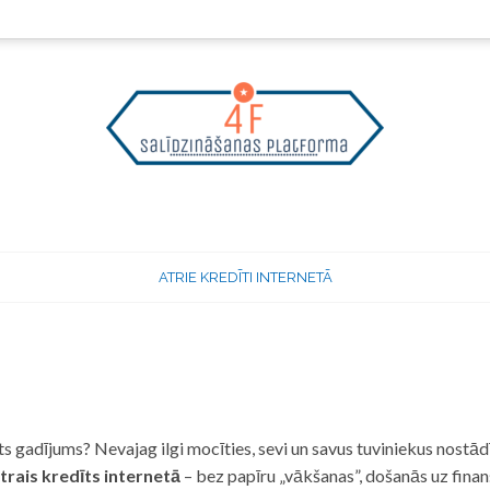
ATRIE KREDĪTI INTERNETĀ
 gadījums? Nevajag ilgi mocīties, sevi un savus tuviniekus nostādī
trais kredīts internetā
– bez papīru „vākšanas”, došanās uz fina