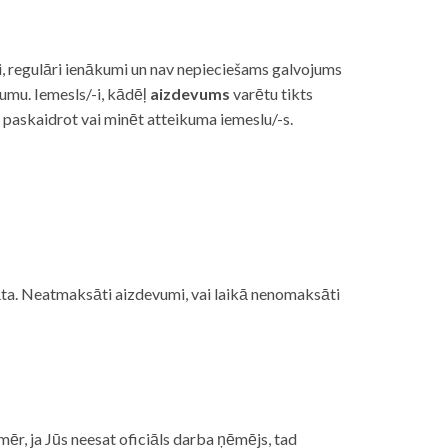
i, regulāri ienākumi un nav nepieciešams galvojums
vumu. Iemesls/-i, kādēļ
aizdevums
varētu tikts
s paskaidrot vai minēt atteikuma iemeslu/-s.
ojāta. Neatmaksāti aizdevumi, vai laikā nenomaksāti
mēr, ja Jūs neesat oficiāls darba ņēmējs, tad