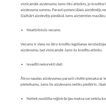
visticamāk aizdevumu Jums tiks atteikts, jo kreditor
aizdevuma summu. Parasti potenciālais aizņēmējs neņe
Dažkārt aizdevējs piedāvā Jums aizņemties mazāku
Neatbilstošs vecums
Vecums ir viens no ātro kredītu iegūšanas ierobežojum
aizdevumu, tad visticamāk Jums šo kredītu atteiks.
Ievadīti nekorekti dati
Ātros naudas aizdevumus parasti cilvēki piesaka ar i
pieteikumu, Jums šis aizdevums netiks piešķirts. Jāa
Netiek nosūtīta reģistrācijas maksa vai veikta ko