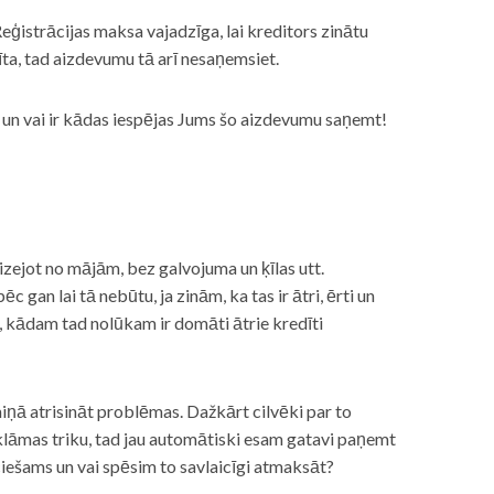
eģistrācijas maksa vajadzīga, lai kreditors zinātu
īta, tad aizdevumu tā arī nesaņemsiet.
s, un vai ir kādas iespējas Jums šo aizdevumu saņemt!
izejot no mājām, bez galvojuma un ķīlas utt.
gan lai tā nebūtu, ja zinām, ka tas ir ātri, ērti un
m, kādam tad nolūkam ir domāti ātrie kredīti
miņā atrisināt problēmas. Dažkārt cilvēki par to
lāmas triku, tad jau automātiski esam gatavi paņemt
ciešams un vai spēsim to savlaicīgi atmaksāt?