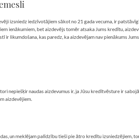
iemesli
evēji izsniedz iedzīvotājiem sākot no 21 gada vecuma, ir patstāvīg
ulāriem ienākumiem, bet aizdevējs tomēr atsaka Jums kredītu, aizde
 valstī ir likumdošana, kas paredz, ka aizdevējam nav pienākums Jum
ditori nepiešķir naudas aizdevumus ir, ja Jūsu kredītvēsture ir sab
em aizdevējiem.
das, un meklējam palīdzību tieši pie ātro kredītu izsniedzējiem, to