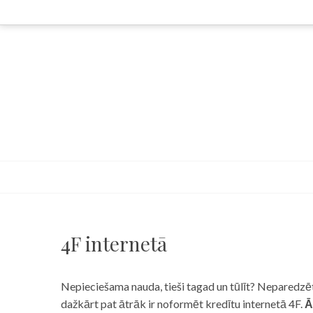
Skip
to
content
4F internetā
Nepieciešama nauda, tieši tagad un tūlīt? Neparedzēts
dažkārt pat ātrāk ir noformēt kredītu internetā 4F.
Ā