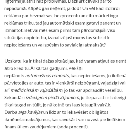
ilgtermiņā atrisināt problēmas. Dažkārt cilvēki par to
nepadomā. Kāpēc gan neņemt, ja dod? Un vēl kad izdzirdi
reklāmu par bezmaksas, bezprocentu un citu mārketinga
reklāmas triku, tad jau automātiski esam gatavi paņemt un
izmantot. Bet vai mēs esam pirms tam pārdomājuši visu
situācijas nopietnību, izanalizējuši mums tas šobrīd ir
nepieciešams un vai spēsim to savlaicīgi atmaksāt?
Uzskatu, ka ir tikai dažas situācijas, kad varam atļauties ņemt
ātro kredītu. Ārkārtas gadījumi. Pēkšņi,
neplānots
automašīnas remonts
, kas nepieciešams, jo ikdienā
pārvietojies ar auto, tas ir vienkārši neizbēgami, vajadzīgi vai
arī
medicīniskām vajadzībām
, jo tas var apdraudēt veselību.
Sekundāri
izdevīgiem piedāvājumiem
, jo tie parasti ir izdevīgi
tikai tagad un tūlīt, jo nākotnē tas ļaus ietaupīt vairāk.
Darba
alga kavējas
un līdz ar to iekavēsiet obligātos
ikmēneša maksājumus, kas savukārt var novest pie lielākiem
finansiāliem zaudējumiem (soda procenti).