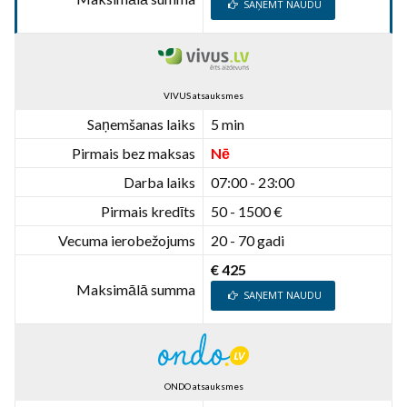
SAŅEMT NAUDU
VIVUS atsauksmes
Saņemšanas laiks
5 min
Pirmais bez maksas
Nē
Darba laiks
07:00 - 23:00
Pirmais kredīts
50 - 1500 €
Vecuma ierobežojums
20 - 70 gadi
€ 425
Maksimālā summa
SAŅEMT NAUDU
ONDO atsauksmes