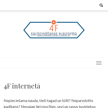
Skip
Search
for:
to
content
4F internetā
Nepieciešama nauda, tieši tagad un tūlīt? Neparedzēts
gadījums? Nevajag ilgi mocīties, sevi un savus tuviniekus