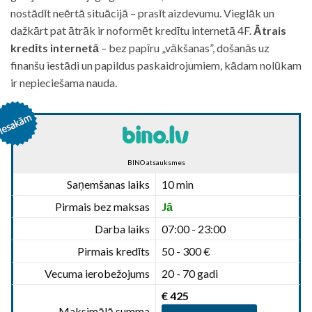
nostādīt neērtā situācijā – prasīt aizdevumu. Vieglāk un
dažkārt pat ātrāk ir noformēt kredītu internetā 4F.
Ātrais
kredīts internetā
– bez papīru „vākšanas”, došanās uz
finanšu iestādi un papildus paskaidrojumiem, kādam nolūkam
ir nepieciešama nauda.
BINO atsauksmes
Saņemšanas laiks
10 min
Pirmais bez maksas
Jā
Darba laiks
07:00 - 23:00
Pirmais kredīts
50 - 300 €
Vecuma ierobežojums
20 - 70 gadi
€ 425
Maksimālā summa