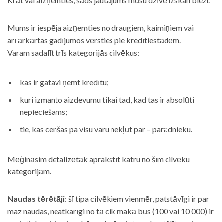
Krāt vai aizņemties, šāds jautājums mūsu dzīvē izskan bieži.
Mums ir iespēja aizņemties no draugiem, kaimiņiem vai
arī ārkārtas gadījumos vērsties pie kredītiestādēm.
Varam sadalīt trīs kategorijās cilvēkus:
kas ir gatavi ņemt kredītu;
kuri izmanto aizdevumu tikai tad, kad tas ir absolūti
nepieciešams;
tie, kas cenšas pa visu varu nekļūt par – parādnieku.
Mēģināsim detalizētāk aprakstīt katru no šīm cilvēku
kategorijām.
Naudas tērētāji
: šī tipa cilvēkiem vienmēr, patstāvīgi ir par
maz naudas, neatkarīgi no tā cik makā būs (100 vai 10 000) ir