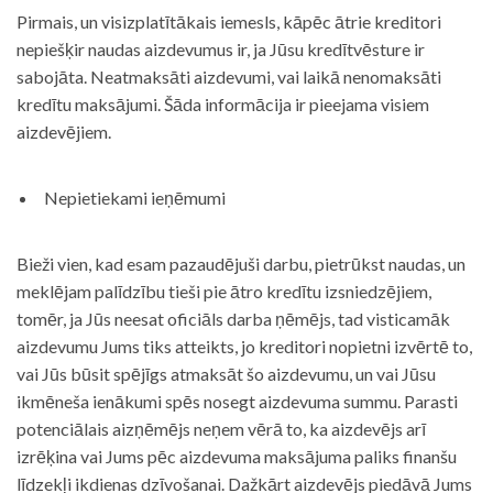
Pirmais, un visizplatītākais iemesls, kāpēc ātrie kreditori
nepiešķir naudas aizdevumus ir, ja Jūsu kredītvēsture ir
sabojāta. Neatmaksāti aizdevumi, vai laikā nenomaksāti
kredītu maksājumi. Šāda informācija ir pieejama visiem
aizdevējiem.
Nepietiekami ieņēmumi
Bieži vien, kad esam pazaudējuši darbu, pietrūkst naudas, un
meklējam palīdzību tieši pie ātro kredītu izsniedzējiem,
tomēr, ja Jūs neesat oficiāls darba ņēmējs, tad visticamāk
aizdevumu Jums tiks atteikts, jo kreditori nopietni izvērtē to,
vai Jūs būsit spējīgs atmaksāt šo aizdevumu, un vai Jūsu
ikmēneša ienākumi spēs nosegt aizdevuma summu. Parasti
potenciālais aizņēmējs neņem vērā to, ka aizdevējs arī
izrēķina vai Jums pēc aizdevuma maksājuma paliks finanšu
līdzekļi ikdienas dzīvošanai. Dažkārt aizdevējs piedāvā Jums