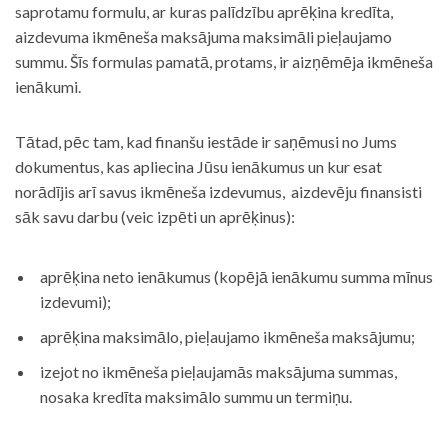
saprotamu formulu, ar kuras palīdzību aprēķina kredīta,
aizdevuma ikmēneša maksājuma maksimāli pieļaujamo
summu. Šīs formulas pamatā, protams, ir aizņēmēja ikmēneša
ienākumi.
Tātad, pēc tam, kad finanšu iestāde ir saņēmusi no Jums
dokumentus, kas apliecina Jūsu ienākumus un kur esat
norādījis arī savus ikmēneša izdevumus, aizdevēju finansisti
sāk savu darbu (veic izpēti un aprēķinus):
aprēķina neto ienākumus (kopējā ienākumu summa mīnus
izdevumi);
aprēķina maksimālo, pieļaujamo ikmēneša maksājumu;
izejot no ikmēneša pieļaujamās maksājuma summas,
nosaka kredīta maksimālo summu un termiņu.