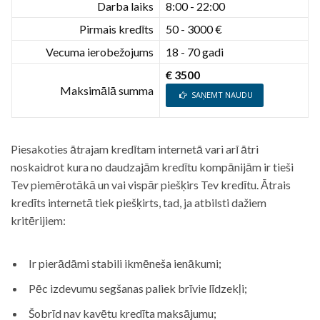
Darba laiks
8:00 - 22:00
Pirmais kredīts
50 - 3000 €
Vecuma ierobežojums
18 - 70 gadi
€ 3500
Maksimālā summa
SAŅEMT NAUDU
Piesakoties ātrajam kredītam internetā vari arī ātri
noskaidrot kura no daudzajām kredītu kompānijām ir tieši
Tev piemērotākā un vai vispār piešķirs Tev kredītu. Ātrais
kredīts internetā tiek piešķirts, tad, ja atbilsti dažiem
kritērijiem:
Ir pierādāmi stabili ikmēneša ienākumi;
Pēc izdevumu segšanas paliek brīvie līdzekļi;
Šobrīd nav kavētu kredīta maksājumu;