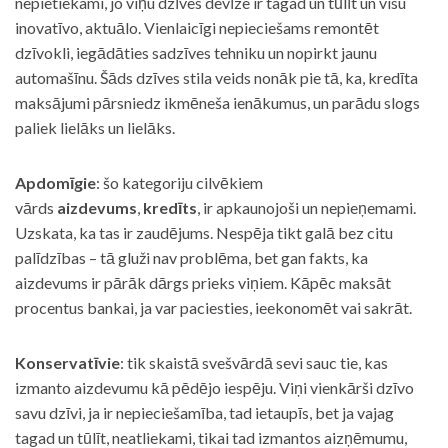
nepietiekami, jo viņu dzīves devīze ir tagad un tūlīt un visu
inovatīvo, aktuālo. Vienlaicīgi nepieciešams remontēt
dzīvokli, iegādāties sadzīves tehniku un nopirkt jaunu
automašīnu. Šāds dzīves stila veids nonāk pie tā, ka, kredīta
maksājumi pārsniedz ikmēneša ienākumus, un parādu slogs
paliek lielāks un lielāks.
Apdomīgie
: šo kategoriju cilvēkiem
vārds
aizdevums
,
kredīts
, ir apkaunojoši un nepieņemami.
Uzskata, ka tas ir zaudējums. Nespēja tikt galā bez citu
palīdzības – tā gluži nav problēma, bet gan fakts, ka
aizdevums ir pārāk dārgs prieks viņiem. Kāpēc maksāt
procentus bankai, ja var paciesties, ieekonomēt vai sakrāt.
Konservatīvie
: tik skaistā svešvārdā sevi sauc tie, kas
izmanto aizdevumu kā pēdējo iespēju. Viņi vienkārši dzīvo
savu dzīvi, ja ir nepieciešamība, tad ietaupīs, bet ja vajag
tagad un tūlīt, neatliekami, tikai tad izmantos aizņēmumu,