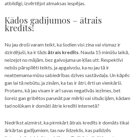
atbildīgi, izvērtējot atmaksas iespējas.
Kādos gadījumos – ātrais
kredīts!
Nu jau droši varam teikt, ka šodien visi zina vai vismaz ir
dzirdējuši, ka ir tāds
ātrais kredīts
. Nauda 15 minūšu laikā,
neizejot no mājām, bez galvojuma un ķīlas utt. Respektīvi
nebūs pārspīlēti teikts, ja apgalvošu, ka nu jau tā ir
neatņemama mūsu sabiedrības dzīves sastāvdaļa. Un kāpēc
gan lai tā nebūtu, ja zinām, ka tas ir ātri, ērti un vienkārši.
Protams, kā jau visam ir arī savas negatīvās iezīmes, bet
šoreiz gan gribētos parunāt par mērķi vai situācijām, kādam
tad nolūkam ir domāti ātrie kredīti internetā?
Nedrīkst aizmirst, ka pirmkārt ātrais kredīts ir domāts tikai
ārkārtas gadījumiem, tas nav līdzeklis, kas palīdzēs