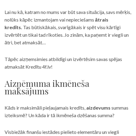
Lai nu kā, katram no mums var būt sava situācija, savs mērķis,
nolūks kāpēc izmantojam vai nepieciešams
ātrais
kredīts.
Tas būtiskākais, svarīgākais ir spēt visu kārtīgi
izvērtēt un tikai tad rīkoties. Jo zinām, ka paņemt ir viegli un
ātri, bet atmaksāt…
Tāpēc aizņemsimies atbildīgi un izvērtēsim savas spējas
atmaksāt Kredītu 4f.lv!
Aizņēmuma ikmēneša
maksājums
Kāds ir maksimāli pieļaujamais kredīts,
aizdevums
summas
izteiksmē? Un kāda ir tā ikmēneša dzēšanas summa?
Visbiežāk finanšu iestādes pielieto elementāru un viegli