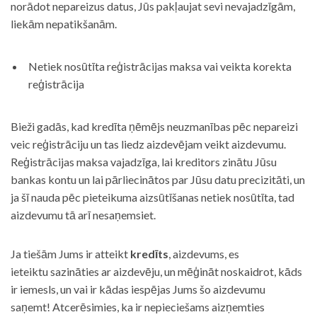
norādot nepareizus datus, Jūs pakļaujat sevi nevajadzīgām,
liekām nepatikšanām.
Netiek nosūtīta reģistrācijas maksa vai veikta korekta
reģistrācija
Bieži gadās, kad kredīta ņēmējs neuzmanības pēc nepareizi
veic reģistrāciju un tas liedz aizdevējam veikt aizdevumu.
Reģistrācijas maksa vajadzīga, lai kreditors zinātu Jūsu
bankas kontu un lai pārliecinātos par Jūsu datu precizitāti, un
ja šī nauda pēc pieteikuma aizsūtīšanas netiek nosūtīta, tad
aizdevumu tā arī nesaņemsiet.
Ja tiešām Jums ir atteikt
kredīts
, aizdevums, es
ieteiktu sazināties ar aizdevēju, un mēģināt noskaidrot, kāds
ir iemesls, un vai ir kādas iespējas Jums šo aizdevumu
saņemt! Atcerēsimies, ka ir nepieciešams aizņemties