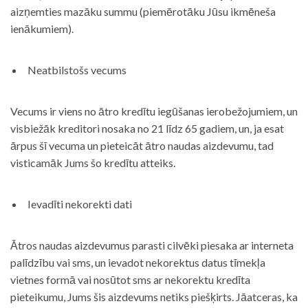
aizņemties mazāku summu (piemērotāku Jūsu ikmēneša
ienākumiem).
Neatbilstošs vecums
Vecums ir viens no ātro kredītu iegūšanas ierobežojumiem, un
visbiežāk kreditori nosaka no 21 līdz 65 gadiem, un, ja esat
ārpus šī vecuma un pieteicāt ātro naudas aizdevumu, tad
visticamāk Jums šo kredītu atteiks.
Ievadīti nekorekti dati
Ātros naudas aizdevumus parasti cilvēki piesaka ar interneta
palīdzību vai sms, un ievadot nekorektus datus tīmekļa
vietnes formā vai nosūtot sms ar nekorektu kredīta
pieteikumu, Jums šis aizdevums netiks piešķirts. Jāatceras, ka