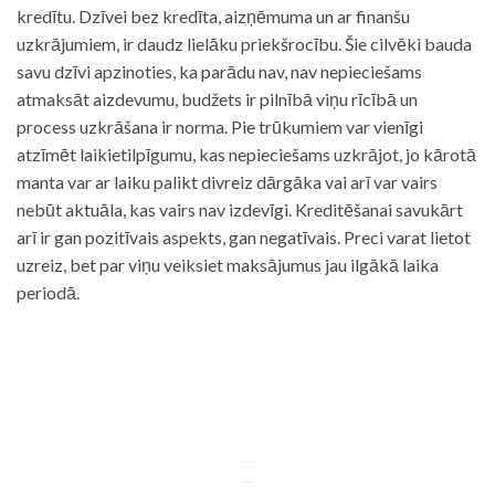
kredītu. Dzīvei bez kredīta, aizņēmuma un ar finanšu
uzkrājumiem, ir daudz lielāku priekšrocību. Šie cilvēki bauda
savu dzīvi apzinoties, ka parādu nav, nav nepieciešams
atmaksāt aizdevumu, budžets ir pilnībā viņu rīcībā un
process uzkrāšana ir norma. Pie trūkumiem var vienīgi
atzīmēt laikietilpīgumu, kas nepieciešams uzkrājot, jo kārotā
manta var ar laiku palikt divreiz dārgāka vai arī var vairs
nebūt aktuāla, kas vairs nav izdevīgi. Kreditēšanai savukārt
arī ir gan pozitīvais aspekts, gan negatīvais. Preci varat lietot
uzreiz, bet par viņu veiksiet maksājumus jau ilgākā laika
periodā.