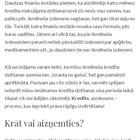
Daudzas finanšu iestādes pieņem, ka aizņēmējs katru mēnesi
kredīta maksājuma dzēšanai novirzīs nevis visu summu, kas
paliks pēc ikmēneša izdevumu segšanas, bet gan tikai daļu no
tās. Turklāt katra finanšu iestāde nosaka savu formulu, pēc
kuras vadīties. Jāņem arī vērā tas, ka pie ikmēneša
izdevumiem parasti netiek pieskaitīti izdevumi par apģērbu,
medikamentiem utt., jo daudziem tie nav ikmēneša izdevumi.
Kā secinājumu varam teikt, ka mūsu ikmēneša kredīta
dzēšanas summa nav „izrauta no gaisa”, bet gan pamatoti
aprēķināta. Pavisam jau cits stāsts ir tas, vai mēs spējam
noturēt mūsu ienākumus kredīta dzēšanas visa perioda laikā
tikpat cik norādījām sākotnēji.
Kredīts
, aizdevums –
process, kas iepriekš prasa rūpīgu izvērtēšanu!
Krāt vai aizņemties?