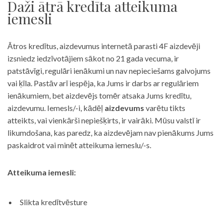
Daži ātrā kredīta atteikuma
iemesli
Ātros kredītus, aizdevumus internetā parasti 4F aizdevēji
izsniedz iedzīvotājiem sākot no 21 gada vecuma, ir
patstāvīgi, regulāri ienākumi un nav nepieciešams galvojums
vai ķīla. Pastāv arī iespēja, ka Jums ir darbs ar regulāriem
ienākumiem, bet aizdevējs tomēr atsaka Jums kredītu,
aizdevumu. Iemesls/-i, kādēļ
aizdevums
varētu tikts
atteikts, vai vienkārši nepiešķirts, ir vairāki. Mūsu valstī ir
likumdošana, kas paredz, ka aizdevējam nav pienākums Jums
paskaidrot vai minēt atteikuma iemeslu/-s.
Atteikuma iemesli:
Slikta kredītvēsture