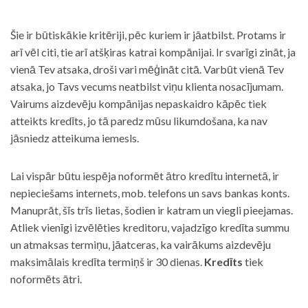
Šie ir būtiskākie kritēriji, pēc kuriem ir jāatbilst. Protams ir
arī vēl citi, tie arī atšķiras katrai kompānijai. Ir svarīgi zināt, ja
vienā Tev atsaka, droši vari mēģināt citā. Varbūt vienā Tev
atsaka, jo Tavs vecums neatbilst viņu klienta nosacījumam.
Vairums aizdevēju kompānijas nepaskaidro kāpēc tiek
atteikts kredīts, jo tā paredz mūsu likumdošana, ka nav
jāsniedz atteikuma iemesls.
Lai vispār būtu iespēja noformēt ātro kredītu internetā, ir
nepieciešams internets, mob. telefons un savs bankas konts.
Manuprāt, šīs trīs lietas, šodien ir katram un viegli pieejamas.
Atliek vienīgi izvēlēties kreditoru, vajadzīgo kredīta summu
un atmaksas termiņu, jāatceras, ka vairākums aizdevēju
maksimālais kredīta termiņš ir 30 dienas.
Kredīts
tiek
noformēts ātri.