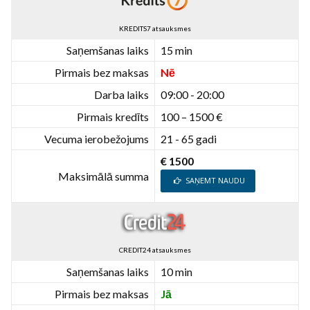
KREDITS7 atsauksmes
Saņemšanas laiks
15 min
Pirmais bez maksas
Nē
Darba laiks
09:00 - 20:00
Pirmais kredīts
100 – 1500 €
Vecuma ierobežojums
21 - 65 gadi
€ 1500
Maksimālā summa
SAŅEMT NAUDU
CREDIT24 atsauksmes
Saņemšanas laiks
10 min
Pirmais bez maksas
Jā