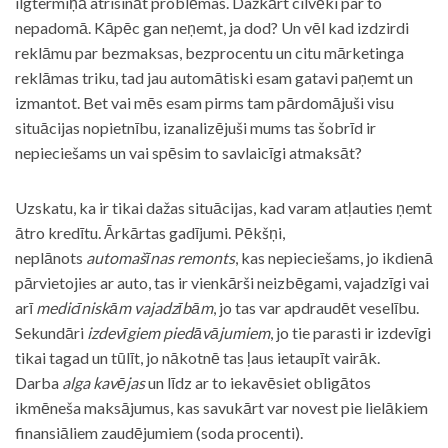
ilgtermiņā atrisināt problēmas. Dažkārt cilvēki par to
nepadomā. Kāpēc gan neņemt, ja dod? Un vēl kad izdzirdi
reklāmu par bezmaksas, bezprocentu un citu mārketinga
reklāmas triku, tad jau automātiski esam gatavi paņemt un
izmantot. Bet vai mēs esam pirms tam pārdomājuši visu
situācijas nopietnību, izanalizējuši mums tas šobrīd ir
nepieciešams un vai spēsim to savlaicīgi atmaksāt?
Uzskatu, ka ir tikai dažas situācijas, kad varam atļauties ņemt
ātro kredītu. Ārkārtas gadījumi. Pēkšņi,
neplānots
automašīnas remonts
, kas nepieciešams, jo ikdienā
pārvietojies ar auto, tas ir vienkārši neizbēgami, vajadzīgi vai
arī
medicīniskām vajadzībām
, jo tas var apdraudēt veselību.
Sekundāri
izdevīgiem piedāvājumiem
, jo tie parasti ir izdevīgi
tikai tagad un tūlīt, jo nākotnē tas ļaus ietaupīt vairāk.
Darba
alga kavējas
un līdz ar to iekavēsiet obligātos
ikmēneša maksājumus, kas savukārt var novest pie lielākiem
finansiāliem zaudējumiem (soda procenti).