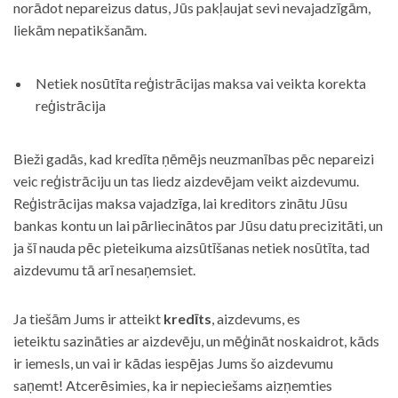
norādot nepareizus datus, Jūs pakļaujat sevi nevajadzīgām,
liekām nepatikšanām.
Netiek nosūtīta reģistrācijas maksa vai veikta korekta
reģistrācija
Bieži gadās, kad kredīta ņēmējs neuzmanības pēc nepareizi
veic reģistrāciju un tas liedz aizdevējam veikt aizdevumu.
Reģistrācijas maksa vajadzīga, lai kreditors zinātu Jūsu
bankas kontu un lai pārliecinātos par Jūsu datu precizitāti, un
ja šī nauda pēc pieteikuma aizsūtīšanas netiek nosūtīta, tad
aizdevumu tā arī nesaņemsiet.
Ja tiešām Jums ir atteikt
kredīts
, aizdevums, es
ieteiktu sazināties ar aizdevēju, un mēģināt noskaidrot, kāds
ir iemesls, un vai ir kādas iespējas Jums šo aizdevumu
saņemt! Atcerēsimies, ka ir nepieciešams aizņemties