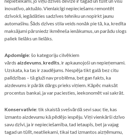
nepietiekami, jo viņu dzīves devīze ir tagad un tūlīt un visu
inovatīvo, aktuālo. Vienlaicīgi nepieciešams remontēt
dzīvokli, iegādāties sadzīves tehniku un nopirkt jaunu
automašīnu. Šāds dzīves stila veids nonāk pie tā, ka, kredīta
maksājumi pārsniedz ikmēneša ienākumus, un parādu slogs
paliek lielāks un lielāks.
Apdomīgie
: šo kategoriju cilvēkiem
vārds
aizdevums
,
kredīts
, ir apkaunojoši un nepieņemami.
Uzskata, ka tas ir zaudējums. Nespēja tikt galā bez citu
palīdzības – tā gluži nav problēma, bet gan fakts, ka
aizdevums ir pārāk dārgs prieks viņiem. Kāpēc maksāt
procentus bankai, ja var paciesties, ieekonomēt vai sakrāt.
Konservatīvie
: tik skaistā svešvārdā sevi sauc tie, kas
izmanto aizdevumu kā pēdējo iespēju. Viņi vienkārši dzīvo
savu dzīvi, ja ir nepieciešamība, tad ietaupīs, bet ja vajag
tagad un tūlīt, neatliekami, tikai tad izmantos aizņēmumu,