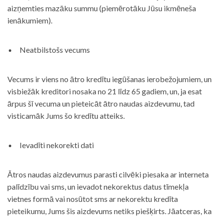
aizņemties mazāku summu (piemērotāku Jūsu ikmēneša
ienākumiem).
Neatbilstošs vecums
Vecums ir viens no ātro kredītu iegūšanas ierobežojumiem, un
visbiežāk kreditori nosaka no 21 līdz 65 gadiem, un, ja esat
ārpus šī vecuma un pieteicāt ātro naudas aizdevumu, tad
visticamāk Jums šo kredītu atteiks.
Ievadīti nekorekti dati
Ātros naudas aizdevumus parasti cilvēki piesaka ar interneta
palīdzību vai sms, un ievadot nekorektus datus tīmekļa
vietnes formā vai nosūtot sms ar nekorektu kredīta
pieteikumu, Jums šis aizdevums netiks piešķirts. Jāatceras, ka