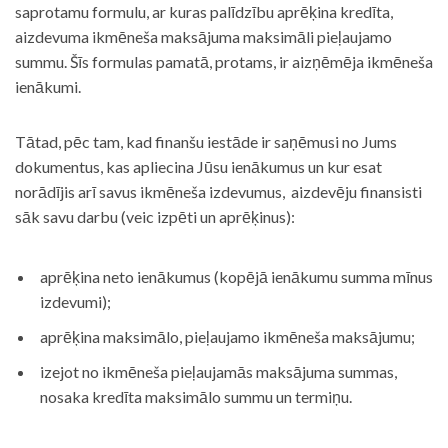
saprotamu formulu, ar kuras palīdzību aprēķina kredīta,
aizdevuma ikmēneša maksājuma maksimāli pieļaujamo
summu. Šīs formulas pamatā, protams, ir aizņēmēja ikmēneša
ienākumi.
Tātad, pēc tam, kad finanšu iestāde ir saņēmusi no Jums
dokumentus, kas apliecina Jūsu ienākumus un kur esat
norādījis arī savus ikmēneša izdevumus, aizdevēju finansisti
sāk savu darbu (veic izpēti un aprēķinus):
aprēķina neto ienākumus (kopējā ienākumu summa mīnus
izdevumi);
aprēķina maksimālo, pieļaujamo ikmēneša maksājumu;
izejot no ikmēneša pieļaujamās maksājuma summas,
nosaka kredīta maksimālo summu un termiņu.