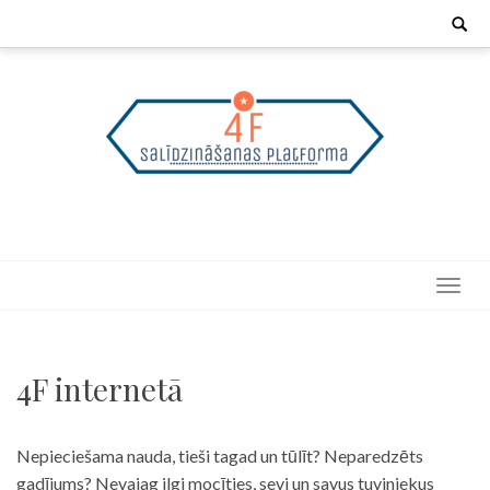
Skip
Search
for:
to
content
4F internetā
Nepieciešama nauda, tieši tagad un tūlīt? Neparedzēts
gadījums? Nevajag ilgi mocīties, sevi un savus tuviniekus