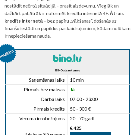
nostādīt neērtā situācijā – prasīt aizdevumu. Vieglāk un
dažkārt pat ātrāk ir noformēt kredītu internetā 4F.
Ātrais
kredīts internetā
– bez papīru „vākšanas”, došanās uz
finanšu iestādi un papildus paskaidrojumiem, kādam nolūkam
ir nepieciešama nauda.
BINO atsauksmes
Saņemšanas laiks
10 min
Pirmais bez maksas
Jā
Darba laiks
07:00 - 23:00
Pirmais kredīts
50 - 300 €
Vecuma ierobežojums
20 - 70 gadi
€ 425
Maksimālā summa