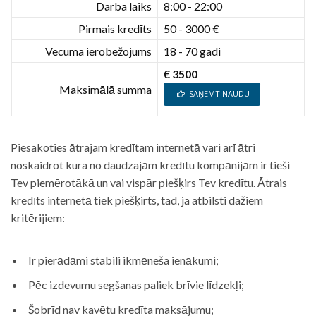
Darba laiks
8:00 - 22:00
Pirmais kredīts
50 - 3000 €
Vecuma ierobežojums
18 - 70 gadi
€ 3500
Maksimālā summa
SAŅEMT NAUDU
Piesakoties ātrajam kredītam internetā vari arī ātri
noskaidrot kura no daudzajām kredītu kompānijām ir tieši
Tev piemērotākā un vai vispār piešķirs Tev kredītu. Ātrais
kredīts internetā tiek piešķirts, tad, ja atbilsti dažiem
kritērijiem:
Ir pierādāmi stabili ikmēneša ienākumi;
Pēc izdevumu segšanas paliek brīvie līdzekļi;
Šobrīd nav kavētu kredīta maksājumu;