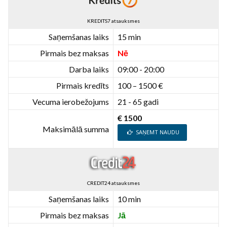
KREDITS7 atsauksmes
Saņemšanas laiks
15 min
Pirmais bez maksas
Nē
Darba laiks
09:00 - 20:00
Pirmais kredīts
100 – 1500 €
Vecuma ierobežojums
21 - 65 gadi
€ 1500
Maksimālā summa
SAŅEMT NAUDU
CREDIT24 atsauksmes
Saņemšanas laiks
10 min
Pirmais bez maksas
Jā