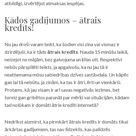
atbildīgi, izvērtējot atmaksas iespējas.
Kādos gadījumos – ātrais
kredīts!
Nu jau droši varam teikt, ka šodien visi zina vai vismaz ir
dzirdējuši, ka ir tāds
ātrais kredīts
. Nauda 15 minūšu laikā,
neizejot no mājām, bez galvojuma un ķīlas utt. Respektīvi
nebūs pārspīlēti teikts, ja apgalvošu, ka nu jau tā ir
neatņemama mūsu sabiedrības dzīves sastāvdaļa. Un kāpēc
gan lai tā nebūtu, ja zinām, ka tas ir ātri, ērti un vienkārši.
Protams, kā jau visam ir arī savas negatīvās iezīmes, bet
šoreiz gan gribētos parunāt par mērķi vai situācijām, kādam
tad nolūkam ir domāti ātrie kredīti internetā?
Nedrīkst aizmirst, ka pirmkārt ātrais kredīts ir domāts tikai
ārkārtas gadījumiem, tas nav līdzeklis, kas palīdzēs