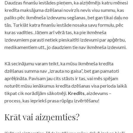
Daudzas finanšu iestādes pieņem, ka aizņēmējs katru mēnesi
kredīta maksājuma dzēšanai novirzīs nevis visu summu, kas
paliks pēc ikmēneša izdevumu segšanas, bet gan tikai daļu no
tās. Turklāt katra finanšu iestāde nosaka savu formulu, pēc
kuras vadīties. Jāņem arī vērā tas, ka pie ikmēneša
izdevumiem parasti netiek pieskaitīti izdevumi par apģērbu,
medikamentiem utt., jo daudziem tie nav ikmēneša izdevumi.
Kā secinājumu varam teikt, ka mūsu ikmēneša kredīta
dzēšanas summa nav „izrauta no gaisa”, bet gan pamatoti
aprēķināta. Pavisam jau cits stāsts ir tas, vai mēs spējam
noturēt mūsu ienākumus kredīta dzēšanas visa perioda laikā
tikpat cik norādījām sākotnēji.
Kredīts
, aizdevums –
process, kas iepriekš prasa rūpīgu izvērtēšanu!
Krāt vai aizņemties?