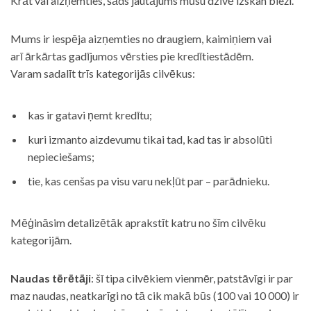
Krāt vai aizņemties, šāds jautājums mūsu dzīvē izskan bieži.
Mums ir iespēja aizņemties no draugiem, kaimiņiem vai
arī ārkārtas gadījumos vērsties pie kredītiestādēm.
Varam sadalīt trīs kategorijās cilvēkus:
kas ir gatavi ņemt kredītu;
kuri izmanto aizdevumu tikai tad, kad tas ir absolūti
nepieciešams;
tie, kas cenšas pa visu varu nekļūt par – parādnieku.
Mēģināsim detalizētāk aprakstīt katru no šīm cilvēku
kategorijām.
Naudas tērētāji
: šī tipa cilvēkiem vienmēr, patstāvīgi ir par
maz naudas, neatkarīgi no tā cik makā būs (100 vai 10 000) ir