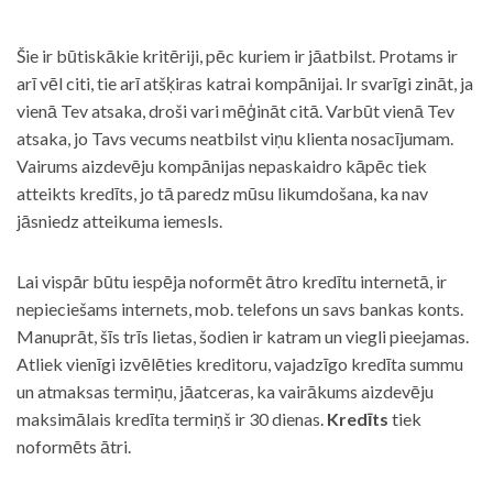
Šie ir būtiskākie kritēriji, pēc kuriem ir jāatbilst. Protams ir
arī vēl citi, tie arī atšķiras katrai kompānijai. Ir svarīgi zināt, ja
vienā Tev atsaka, droši vari mēģināt citā. Varbūt vienā Tev
atsaka, jo Tavs vecums neatbilst viņu klienta nosacījumam.
Vairums aizdevēju kompānijas nepaskaidro kāpēc tiek
atteikts kredīts, jo tā paredz mūsu likumdošana, ka nav
jāsniedz atteikuma iemesls.
Lai vispār būtu iespēja noformēt ātro kredītu internetā, ir
nepieciešams internets, mob. telefons un savs bankas konts.
Manuprāt, šīs trīs lietas, šodien ir katram un viegli pieejamas.
Atliek vienīgi izvēlēties kreditoru, vajadzīgo kredīta summu
un atmaksas termiņu, jāatceras, ka vairākums aizdevēju
maksimālais kredīta termiņš ir 30 dienas.
Kredīts
tiek
noformēts ātri.