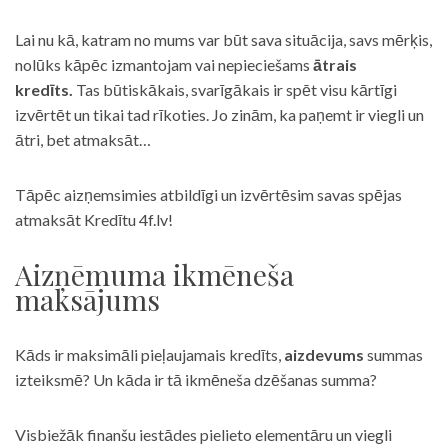
Lai nu kā, katram no mums var būt sava situācija, savs mērķis,
nolūks kāpēc izmantojam vai nepieciešams
ātrais
kredīts.
Tas būtiskākais, svarīgākais ir spēt visu kārtīgi
izvērtēt un tikai tad rīkoties. Jo zinām, ka paņemt ir viegli un
ātri, bet atmaksāt…
Tāpēc aizņemsimies atbildīgi un izvērtēsim savas spējas
atmaksāt Kredītu 4f.lv!
Aizņēmuma ikmēneša
maksājums
Kāds ir maksimāli pieļaujamais kredīts,
aizdevums
summas
izteiksmē? Un kāda ir tā ikmēneša dzēšanas summa?
Visbiežāk finanšu iestādes pielieto elementāru un viegli