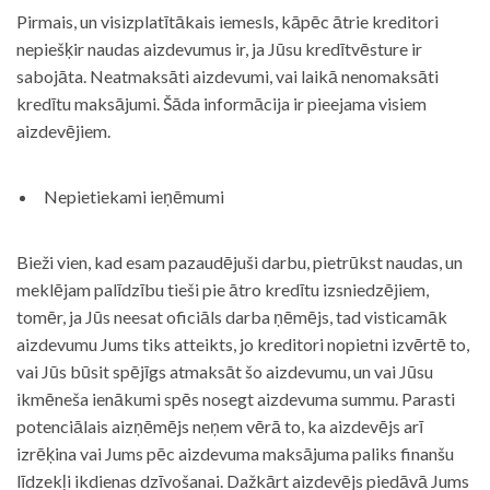
Pirmais, un visizplatītākais iemesls, kāpēc ātrie kreditori
nepiešķir naudas aizdevumus ir, ja Jūsu kredītvēsture ir
sabojāta. Neatmaksāti aizdevumi, vai laikā nenomaksāti
kredītu maksājumi. Šāda informācija ir pieejama visiem
aizdevējiem.
Nepietiekami ieņēmumi
Bieži vien, kad esam pazaudējuši darbu, pietrūkst naudas, un
meklējam palīdzību tieši pie ātro kredītu izsniedzējiem,
tomēr, ja Jūs neesat oficiāls darba ņēmējs, tad visticamāk
aizdevumu Jums tiks atteikts, jo kreditori nopietni izvērtē to,
vai Jūs būsit spējīgs atmaksāt šo aizdevumu, un vai Jūsu
ikmēneša ienākumi spēs nosegt aizdevuma summu. Parasti
potenciālais aizņēmējs neņem vērā to, ka aizdevējs arī
izrēķina vai Jums pēc aizdevuma maksājuma paliks finanšu
līdzekļi ikdienas dzīvošanai. Dažkārt aizdevējs piedāvā Jums