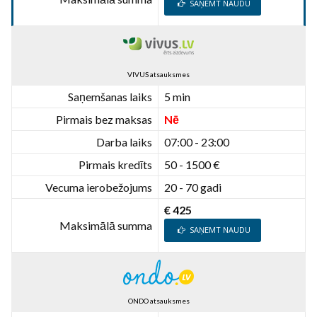
SAŅEMT NAUDU
VIVUS atsauksmes
Saņemšanas laiks
5 min
Pirmais bez maksas
Nē
Darba laiks
07:00 - 23:00
Pirmais kredīts
50 - 1500 €
Vecuma ierobežojums
20 - 70 gadi
€ 425
Maksimālā summa
SAŅEMT NAUDU
ONDO atsauksmes