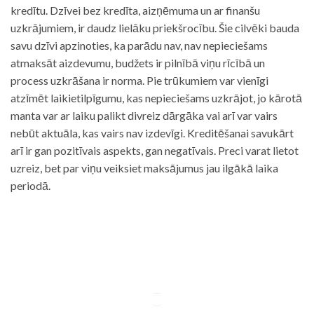
kredītu. Dzīvei bez kredīta, aizņēmuma un ar finanšu
uzkrājumiem, ir daudz lielāku priekšrocību. Šie cilvēki bauda
savu dzīvi apzinoties, ka parādu nav, nav nepieciešams
atmaksāt aizdevumu, budžets ir pilnībā viņu rīcībā un
process uzkrāšana ir norma. Pie trūkumiem var vienīgi
atzīmēt laikietilpīgumu, kas nepieciešams uzkrājot, jo kārotā
manta var ar laiku palikt divreiz dārgāka vai arī var vairs
nebūt aktuāla, kas vairs nav izdevīgi. Kreditēšanai savukārt
arī ir gan pozitīvais aspekts, gan negatīvais. Preci varat lietot
uzreiz, bet par viņu veiksiet maksājumus jau ilgākā laika
periodā.