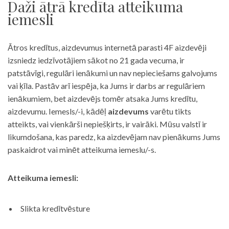
Daži ātrā kredīta atteikuma
iemesli
Ātros kredītus, aizdevumus internetā parasti 4F aizdevēji
izsniedz iedzīvotājiem sākot no 21 gada vecuma, ir
patstāvīgi, regulāri ienākumi un nav nepieciešams galvojums
vai ķīla. Pastāv arī iespēja, ka Jums ir darbs ar regulāriem
ienākumiem, bet aizdevējs tomēr atsaka Jums kredītu,
aizdevumu. Iemesls/-i, kādēļ
aizdevums
varētu tikts
atteikts, vai vienkārši nepiešķirts, ir vairāki. Mūsu valstī ir
likumdošana, kas paredz, ka aizdevējam nav pienākums Jums
paskaidrot vai minēt atteikuma iemeslu/-s.
Atteikuma iemesli:
Slikta kredītvēsture