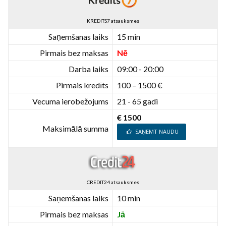
KREDITS7 atsauksmes
Saņemšanas laiks
15 min
Pirmais bez maksas
Nē
Darba laiks
09:00 - 20:00
Pirmais kredīts
100 – 1500 €
Vecuma ierobežojums
21 - 65 gadi
€ 1500
Maksimālā summa
SAŅEMT NAUDU
CREDIT24 atsauksmes
Saņemšanas laiks
10 min
Pirmais bez maksas
Jā