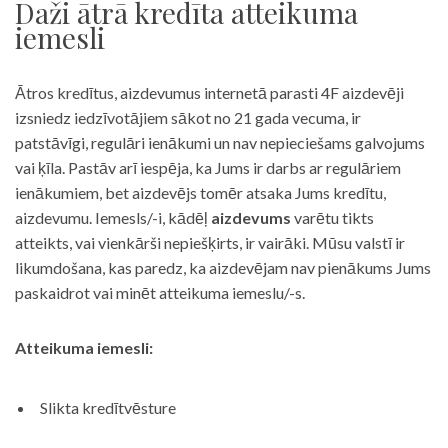
Daži ātrā kredīta atteikuma
iemesli
Ātros kredītus, aizdevumus internetā parasti 4F aizdevēji
izsniedz iedzīvotājiem sākot no 21 gada vecuma, ir
patstāvīgi, regulāri ienākumi un nav nepieciešams galvojums
vai ķīla. Pastāv arī iespēja, ka Jums ir darbs ar regulāriem
ienākumiem, bet aizdevējs tomēr atsaka Jums kredītu,
aizdevumu. Iemesls/-i, kādēļ
aizdevums
varētu tikts
atteikts, vai vienkārši nepiešķirts, ir vairāki. Mūsu valstī ir
likumdošana, kas paredz, ka aizdevējam nav pienākums Jums
paskaidrot vai minēt atteikuma iemeslu/-s.
Atteikuma iemesli:
Slikta kredītvēsture