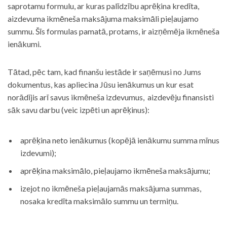
saprotamu formulu, ar kuras palīdzību aprēķina kredīta,
aizdevuma ikmēneša maksājuma maksimāli pieļaujamo
summu. Šīs formulas pamatā, protams, ir aizņēmēja ikmēneša
ienākumi.
Tātad, pēc tam, kad finanšu iestāde ir saņēmusi no Jums
dokumentus, kas apliecina Jūsu ienākumus un kur esat
norādījis arī savus ikmēneša izdevumus, aizdevēju finansisti
sāk savu darbu (veic izpēti un aprēķinus):
aprēķina neto ienākumus (kopējā ienākumu summa mīnus
izdevumi);
aprēķina maksimālo, pieļaujamo ikmēneša maksājumu;
izejot no ikmēneša pieļaujamās maksājuma summas,
nosaka kredīta maksimālo summu un termiņu.