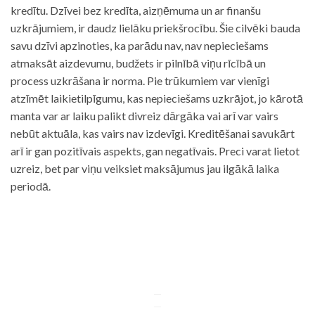
kredītu. Dzīvei bez kredīta, aizņēmuma un ar finanšu
uzkrājumiem, ir daudz lielāku priekšrocību. Šie cilvēki bauda
savu dzīvi apzinoties, ka parādu nav, nav nepieciešams
atmaksāt aizdevumu, budžets ir pilnībā viņu rīcībā un
process uzkrāšana ir norma. Pie trūkumiem var vienīgi
atzīmēt laikietilpīgumu, kas nepieciešams uzkrājot, jo kārotā
manta var ar laiku palikt divreiz dārgāka vai arī var vairs
nebūt aktuāla, kas vairs nav izdevīgi. Kreditēšanai savukārt
arī ir gan pozitīvais aspekts, gan negatīvais. Preci varat lietot
uzreiz, bet par viņu veiksiet maksājumus jau ilgākā laika
periodā.