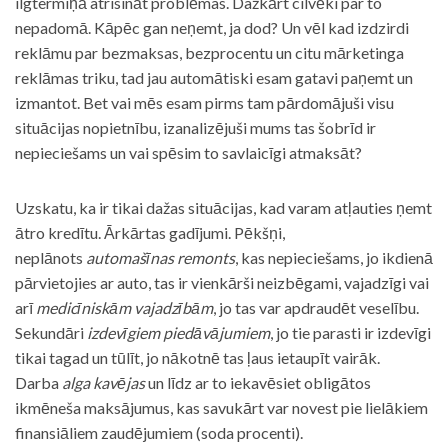
ilgtermiņā atrisināt problēmas. Dažkārt cilvēki par to
nepadomā. Kāpēc gan neņemt, ja dod? Un vēl kad izdzirdi
reklāmu par bezmaksas, bezprocentu un citu mārketinga
reklāmas triku, tad jau automātiski esam gatavi paņemt un
izmantot. Bet vai mēs esam pirms tam pārdomājuši visu
situācijas nopietnību, izanalizējuši mums tas šobrīd ir
nepieciešams un vai spēsim to savlaicīgi atmaksāt?
Uzskatu, ka ir tikai dažas situācijas, kad varam atļauties ņemt
ātro kredītu. Ārkārtas gadījumi. Pēkšņi,
neplānots
automašīnas remonts
, kas nepieciešams, jo ikdienā
pārvietojies ar auto, tas ir vienkārši neizbēgami, vajadzīgi vai
arī
medicīniskām vajadzībām
, jo tas var apdraudēt veselību.
Sekundāri
izdevīgiem piedāvājumiem
, jo tie parasti ir izdevīgi
tikai tagad un tūlīt, jo nākotnē tas ļaus ietaupīt vairāk.
Darba
alga kavējas
un līdz ar to iekavēsiet obligātos
ikmēneša maksājumus, kas savukārt var novest pie lielākiem
finansiāliem zaudējumiem (soda procenti).