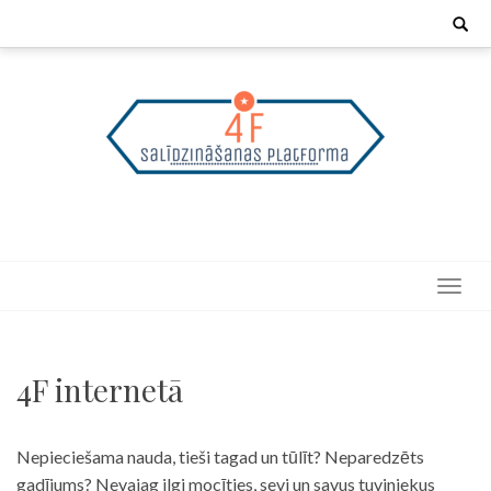
Skip
Search
for:
to
content
4F internetā
Nepieciešama nauda, tieši tagad un tūlīt? Neparedzēts
gadījums? Nevajag ilgi mocīties, sevi un savus tuviniekus