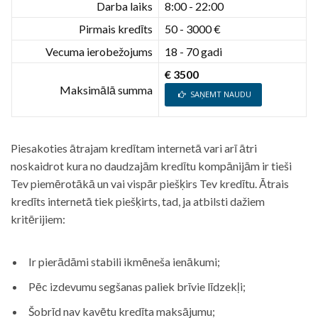
Darba laiks
8:00 - 22:00
Pirmais kredīts
50 - 3000 €
Vecuma ierobežojums
18 - 70 gadi
€ 3500
Maksimālā summa
SAŅEMT NAUDU
Piesakoties ātrajam kredītam internetā vari arī ātri
noskaidrot kura no daudzajām kredītu kompānijām ir tieši
Tev piemērotākā un vai vispār piešķirs Tev kredītu. Ātrais
kredīts internetā tiek piešķirts, tad, ja atbilsti dažiem
kritērijiem:
Ir pierādāmi stabili ikmēneša ienākumi;
Pēc izdevumu segšanas paliek brīvie līdzekļi;
Šobrīd nav kavētu kredīta maksājumu;