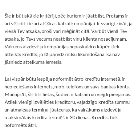
Šie ir būtiskākie kritēriji, pēc kuriem ir jāatbilst. Protams ir
arī vēl citi, tie arī atšķiras katrai kompānijai. Ir svarīgi zināt, ja
vienā Tev atsaka, droši vari mēģināt citā. Varbūt vienā Tev
atsaka, jo Tavs vecums neatbilst viņu klienta nosacījumam.
Vairums aizdevēju kompānijas nepaskaidro kāpēc tiek
atteikts kredīts, jo tā paredz mūsu likumdošana, ka nav
jāsniedz atteikuma iemesls.
Lai vispār būtu iespēja noformēt ātro kredītu internetā, ir
nepieciešams internets, mob. telefons un savs bankas konts.
Manuprāt, šīs trīs lietas, šodien ir katram un viegli pieejamas.
Atliek vienīgi izvēlēties kreditoru, vajadzīgo kredīta summu
un atmaksas termiņu, jāatceras, ka vairākums aizdevēju
maksimālais kredīta termiņš ir 30 dienas.
Kredīts
tiek
noformēts ātri.