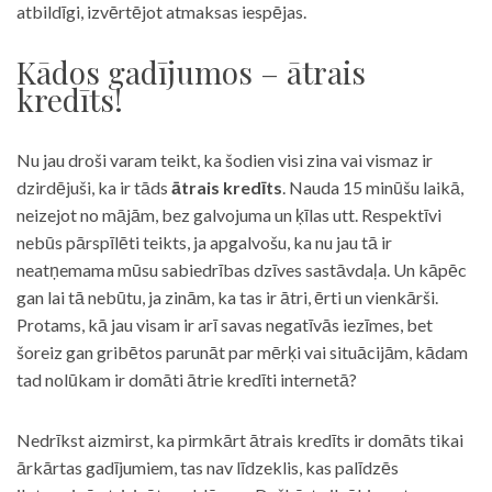
atbildīgi, izvērtējot atmaksas iespējas.
Kādos gadījumos – ātrais
kredīts!
Nu jau droši varam teikt, ka šodien visi zina vai vismaz ir
dzirdējuši, ka ir tāds
ātrais kredīts
. Nauda 15 minūšu laikā,
neizejot no mājām, bez galvojuma un ķīlas utt. Respektīvi
nebūs pārspīlēti teikts, ja apgalvošu, ka nu jau tā ir
neatņemama mūsu sabiedrības dzīves sastāvdaļa. Un kāpēc
gan lai tā nebūtu, ja zinām, ka tas ir ātri, ērti un vienkārši.
Protams, kā jau visam ir arī savas negatīvās iezīmes, bet
šoreiz gan gribētos parunāt par mērķi vai situācijām, kādam
tad nolūkam ir domāti ātrie kredīti internetā?
Nedrīkst aizmirst, ka pirmkārt ātrais kredīts ir domāts tikai
ārkārtas gadījumiem, tas nav līdzeklis, kas palīdzēs