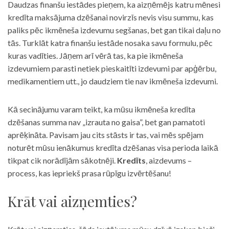
Daudzas finanšu iestādes pieņem, ka aizņēmējs katru mēnesi
kredīta maksājuma dzēšanai novirzīs nevis visu summu, kas
paliks pēc ikmēneša izdevumu segšanas, bet gan tikai daļu no
tās. Turklāt katra finanšu iestāde nosaka savu formulu, pēc
kuras vadīties. Jāņem arī vērā tas, ka pie ikmēneša
izdevumiem parasti netiek pieskaitīti izdevumi par apģērbu,
medikamentiem utt., jo daudziem tie nav ikmēneša izdevumi.
Kā secinājumu varam teikt, ka mūsu ikmēneša kredīta
dzēšanas summa nav „izrauta no gaisa”, bet gan pamatoti
aprēķināta. Pavisam jau cits stāsts ir tas, vai mēs spējam
noturēt mūsu ienākumus kredīta dzēšanas visa perioda laikā
tikpat cik norādījām sākotnēji.
Kredīts
, aizdevums –
process, kas iepriekš prasa rūpīgu izvērtēšanu!
Krāt vai aizņemties?