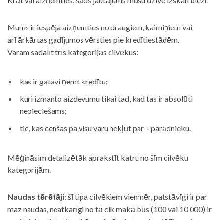
Krāt vai aizņemties, šāds jautājums mūsu dzīvē izskan bieži.
Mums ir iespēja aizņemties no draugiem, kaimiņiem vai
arī ārkārtas gadījumos vērsties pie kredītiestādēm.
Varam sadalīt trīs kategorijās cilvēkus:
kas ir gatavi ņemt kredītu;
kuri izmanto aizdevumu tikai tad, kad tas ir absolūti
nepieciešams;
tie, kas cenšas pa visu varu nekļūt par – parādnieku.
Mēģināsim detalizētāk aprakstīt katru no šīm cilvēku
kategorijām.
Naudas tērētāji
: šī tipa cilvēkiem vienmēr, patstāvīgi ir par
maz naudas, neatkarīgi no tā cik makā būs (100 vai 10 000) ir