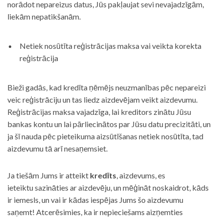
norādot nepareizus datus, Jūs pakļaujat sevi nevajadzīgām,
liekām nepatikšanām.
Netiek nosūtīta reģistrācijas maksa vai veikta korekta
reģistrācija
Bieži gadās, kad kredīta ņēmējs neuzmanības pēc nepareizi
veic reģistrāciju un tas liedz aizdevējam veikt aizdevumu.
Reģistrācijas maksa vajadzīga, lai kreditors zinātu Jūsu
bankas kontu un lai pārliecinātos par Jūsu datu precizitāti, un
ja šī nauda pēc pieteikuma aizsūtīšanas netiek nosūtīta, tad
aizdevumu tā arī nesaņemsiet.
Ja tiešām Jums ir atteikt
kredīts
, aizdevums, es
ieteiktu sazināties ar aizdevēju, un mēģināt noskaidrot, kāds
ir iemesls, un vai ir kādas iespējas Jums šo aizdevumu
saņemt! Atcerēsimies, ka ir nepieciešams aizņemties