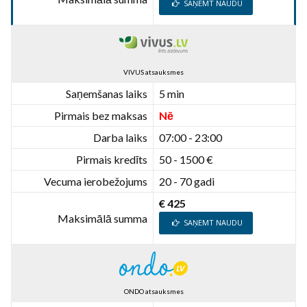
SAŅEMT NAUDU
VIVUS atsauksmes
Saņemšanas laiks
5 min
Pirmais bez maksas
Nē
Darba laiks
07:00 - 23:00
Pirmais kredīts
50 - 1500 €
Vecuma ierobežojums
20 - 70 gadi
€ 425
Maksimālā summa
SAŅEMT NAUDU
ONDO atsauksmes