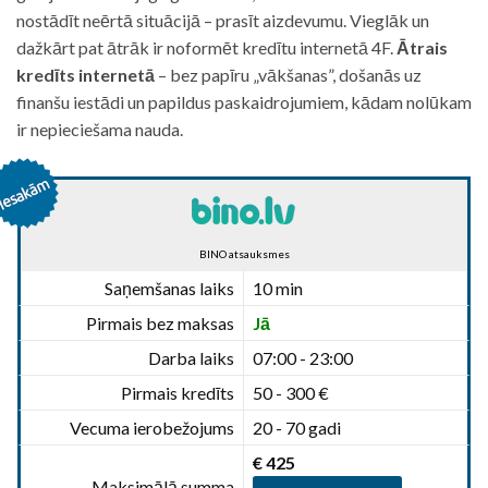
nostādīt neērtā situācijā – prasīt aizdevumu. Vieglāk un
dažkārt pat ātrāk ir noformēt kredītu internetā 4F.
Ātrais
kredīts internetā
– bez papīru „vākšanas”, došanās uz
finanšu iestādi un papildus paskaidrojumiem, kādam nolūkam
ir nepieciešama nauda.
BINO atsauksmes
Saņemšanas laiks
10 min
Pirmais bez maksas
Jā
Darba laiks
07:00 - 23:00
Pirmais kredīts
50 - 300 €
Vecuma ierobežojums
20 - 70 gadi
€ 425
Maksimālā summa