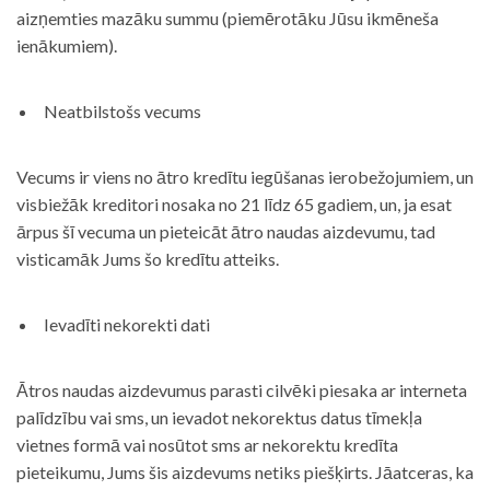
aizņemties mazāku summu (piemērotāku Jūsu ikmēneša
ienākumiem).
Neatbilstošs vecums
Vecums ir viens no ātro kredītu iegūšanas ierobežojumiem, un
visbiežāk kreditori nosaka no 21 līdz 65 gadiem, un, ja esat
ārpus šī vecuma un pieteicāt ātro naudas aizdevumu, tad
visticamāk Jums šo kredītu atteiks.
Ievadīti nekorekti dati
Ātros naudas aizdevumus parasti cilvēki piesaka ar interneta
palīdzību vai sms, un ievadot nekorektus datus tīmekļa
vietnes formā vai nosūtot sms ar nekorektu kredīta
pieteikumu, Jums šis aizdevums netiks piešķirts. Jāatceras, ka