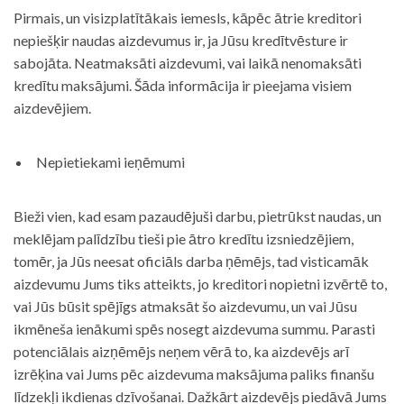
Pirmais, un visizplatītākais iemesls, kāpēc ātrie kreditori
nepiešķir naudas aizdevumus ir, ja Jūsu kredītvēsture ir
sabojāta. Neatmaksāti aizdevumi, vai laikā nenomaksāti
kredītu maksājumi. Šāda informācija ir pieejama visiem
aizdevējiem.
Nepietiekami ieņēmumi
Bieži vien, kad esam pazaudējuši darbu, pietrūkst naudas, un
meklējam palīdzību tieši pie ātro kredītu izsniedzējiem,
tomēr, ja Jūs neesat oficiāls darba ņēmējs, tad visticamāk
aizdevumu Jums tiks atteikts, jo kreditori nopietni izvērtē to,
vai Jūs būsit spējīgs atmaksāt šo aizdevumu, un vai Jūsu
ikmēneša ienākumi spēs nosegt aizdevuma summu. Parasti
potenciālais aizņēmējs neņem vērā to, ka aizdevējs arī
izrēķina vai Jums pēc aizdevuma maksājuma paliks finanšu
līdzekļi ikdienas dzīvošanai. Dažkārt aizdevējs piedāvā Jums