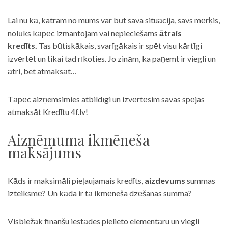
Lai nu kā, katram no mums var būt sava situācija, savs mērķis,
nolūks kāpēc izmantojam vai nepieciešams
ātrais
kredīts.
Tas būtiskākais, svarīgākais ir spēt visu kārtīgi
izvērtēt un tikai tad rīkoties. Jo zinām, ka paņemt ir viegli un
ātri, bet atmaksāt…
Tāpēc aizņemsimies atbildīgi un izvērtēsim savas spējas
atmaksāt Kredītu 4f.lv!
Aizņēmuma ikmēneša
maksājums
Kāds ir maksimāli pieļaujamais kredīts,
aizdevums
summas
izteiksmē? Un kāda ir tā ikmēneša dzēšanas summa?
Visbiežāk finanšu iestādes pielieto elementāru un viegli