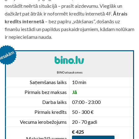
nostādīt neērtā situācijā – prasīt aizdevumu. Vieglāk un
dažkārt pat ātrāk ir noformēt kredītu internetā 4F.
Ātrais
kredīts internetā
– bez papīru „vākšanas”, došanās uz
finanšu iestādi un papildus paskaidrojumiem, kādam nolūkam
ir nepieciešama nauda.
BINO atsauksmes
Saņemšanas laiks
10 min
Pirmais bez maksas
Jā
Darba laiks
07:00 - 23:00
Pirmais kredīts
50 - 300 €
Vecuma ierobežojums
20 - 70 gadi
€ 425
Maksimālā summa