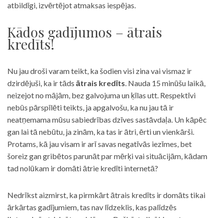
atbildīgi, izvērtējot atmaksas iespējas.
Kādos gadījumos – ātrais
kredīts!
Nu jau droši varam teikt, ka šodien visi zina vai vismaz ir
dzirdējuši, ka ir tāds
ātrais kredīts
. Nauda 15 minūšu laikā,
neizejot no mājām, bez galvojuma un ķīlas utt. Respektīvi
nebūs pārspīlēti teikts, ja apgalvošu, ka nu jau tā ir
neatņemama mūsu sabiedrības dzīves sastāvdaļa. Un kāpēc
gan lai tā nebūtu, ja zinām, ka tas ir ātri, ērti un vienkārši.
Protams, kā jau visam ir arī savas negatīvās iezīmes, bet
šoreiz gan gribētos parunāt par mērķi vai situācijām, kādam
tad nolūkam ir domāti ātrie kredīti internetā?
Nedrīkst aizmirst, ka pirmkārt ātrais kredīts ir domāts tikai
ārkārtas gadījumiem, tas nav līdzeklis, kas palīdzēs