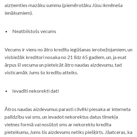
aizņemties mazāku summu (piemērotāku Jūsu ikmēneša
ienākumiem).
Neatbilstošs vecums
Vecums ir viens no ātro kredītu iegūšanas ierobežojumiem, un
visbiežāk kreditori nosaka no 21 līdz 65 gadiem, un, ja esat
ārpus šī vecuma un pieteicāt ātro naudas aizdevumu, tad
visticamāk Jums šo kredītu atteiks.
Ievadīti nekorekti dati
Ātros naudas aizdevumus parasti cilvēki piesaka ar interneta
palīdzību vai sms, un ievadot nekorektus datus tīmekļa
vietnes formā vai nosūtot sms ar nekorektu kredīta
pieteikumu, Jums šis aizdevums netiks piešķirts. Jāatceras, ka