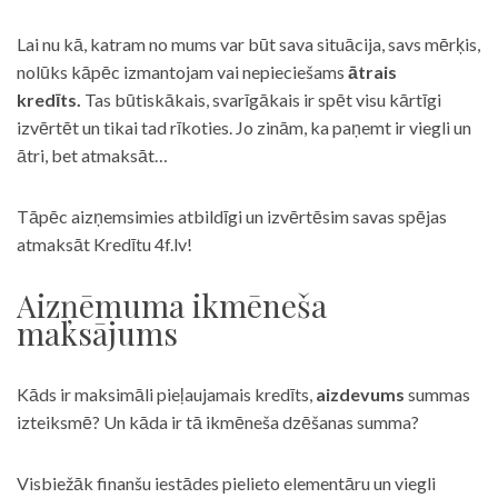
Lai nu kā, katram no mums var būt sava situācija, savs mērķis,
nolūks kāpēc izmantojam vai nepieciešams
ātrais
kredīts.
Tas būtiskākais, svarīgākais ir spēt visu kārtīgi
izvērtēt un tikai tad rīkoties. Jo zinām, ka paņemt ir viegli un
ātri, bet atmaksāt…
Tāpēc aizņemsimies atbildīgi un izvērtēsim savas spējas
atmaksāt Kredītu 4f.lv!
Aizņēmuma ikmēneša
maksājums
Kāds ir maksimāli pieļaujamais kredīts,
aizdevums
summas
izteiksmē? Un kāda ir tā ikmēneša dzēšanas summa?
Visbiežāk finanšu iestādes pielieto elementāru un viegli