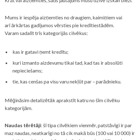
Krāt vai aizņemties, šāds jautājums mūsu dzīvē izskan bieži.
Mums ir iespēja aizņemties no draugiem, kaimiņiem vai
arī ārkārtas gadījumos vērsties pie kredītiestādēm.
Varam sadalīt trīs kategorijās cilvēkus:
kas ir gatavi ņemt kredītu;
kuri izmanto aizdevumu tikai tad, kad tas ir absolūti
nepieciešams;
tie, kas cenšas pa visu varu nekļūt par – parādnieku.
Mēģināsim detalizētāk aprakstīt katru no šīm cilvēku
kategorijām.
Naudas tērētāji
: šī tipa cilvēkiem vienmēr, patstāvīgi ir par
maz naudas, neatkarīgi no tā cik makā būs (100 vai 10 000) ir