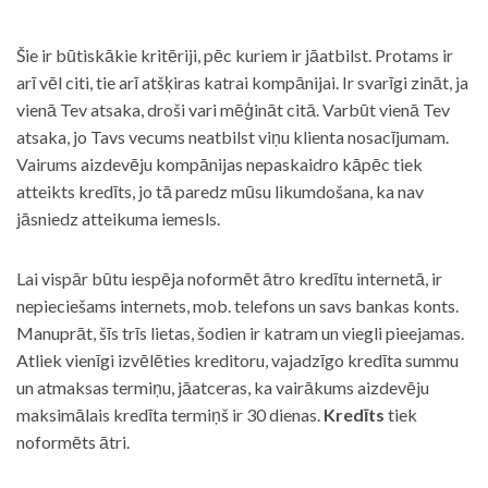
Šie ir būtiskākie kritēriji, pēc kuriem ir jāatbilst. Protams ir
arī vēl citi, tie arī atšķiras katrai kompānijai. Ir svarīgi zināt, ja
vienā Tev atsaka, droši vari mēģināt citā. Varbūt vienā Tev
atsaka, jo Tavs vecums neatbilst viņu klienta nosacījumam.
Vairums aizdevēju kompānijas nepaskaidro kāpēc tiek
atteikts kredīts, jo tā paredz mūsu likumdošana, ka nav
jāsniedz atteikuma iemesls.
Lai vispār būtu iespēja noformēt ātro kredītu internetā, ir
nepieciešams internets, mob. telefons un savs bankas konts.
Manuprāt, šīs trīs lietas, šodien ir katram un viegli pieejamas.
Atliek vienīgi izvēlēties kreditoru, vajadzīgo kredīta summu
un atmaksas termiņu, jāatceras, ka vairākums aizdevēju
maksimālais kredīta termiņš ir 30 dienas.
Kredīts
tiek
noformēts ātri.