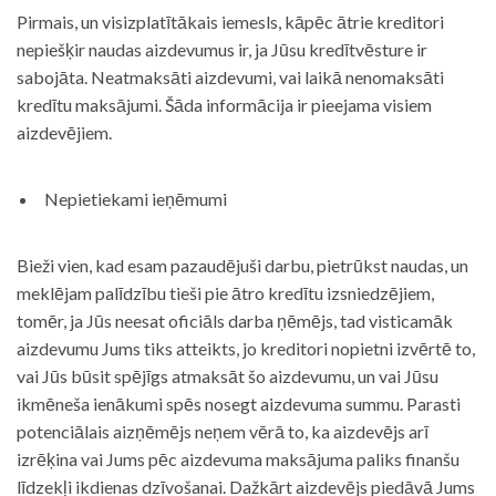
Pirmais, un visizplatītākais iemesls, kāpēc ātrie kreditori
nepiešķir naudas aizdevumus ir, ja Jūsu kredītvēsture ir
sabojāta. Neatmaksāti aizdevumi, vai laikā nenomaksāti
kredītu maksājumi. Šāda informācija ir pieejama visiem
aizdevējiem.
Nepietiekami ieņēmumi
Bieži vien, kad esam pazaudējuši darbu, pietrūkst naudas, un
meklējam palīdzību tieši pie ātro kredītu izsniedzējiem,
tomēr, ja Jūs neesat oficiāls darba ņēmējs, tad visticamāk
aizdevumu Jums tiks atteikts, jo kreditori nopietni izvērtē to,
vai Jūs būsit spējīgs atmaksāt šo aizdevumu, un vai Jūsu
ikmēneša ienākumi spēs nosegt aizdevuma summu. Parasti
potenciālais aizņēmējs neņem vērā to, ka aizdevējs arī
izrēķina vai Jums pēc aizdevuma maksājuma paliks finanšu
līdzekļi ikdienas dzīvošanai. Dažkārt aizdevējs piedāvā Jums