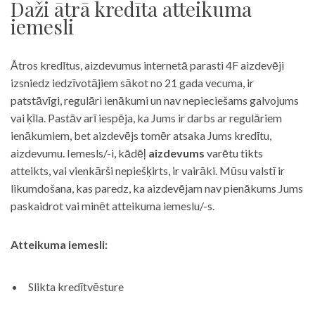
Daži ātrā kredīta atteikuma
iemesli
Ātros kredītus, aizdevumus internetā parasti 4F aizdevēji
izsniedz iedzīvotājiem sākot no 21 gada vecuma, ir
patstāvīgi, regulāri ienākumi un nav nepieciešams galvojums
vai ķīla. Pastāv arī iespēja, ka Jums ir darbs ar regulāriem
ienākumiem, bet aizdevējs tomēr atsaka Jums kredītu,
aizdevumu. Iemesls/-i, kādēļ
aizdevums
varētu tikts
atteikts, vai vienkārši nepiešķirts, ir vairāki. Mūsu valstī ir
likumdošana, kas paredz, ka aizdevējam nav pienākums Jums
paskaidrot vai minēt atteikuma iemeslu/-s.
Atteikuma iemesli:
Slikta kredītvēsture