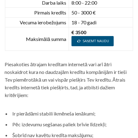
Darba laiks
8:00 - 22:00
Pirmais kredīts
50 - 3000 €
Vecuma ierobežojums
18 - 70 gadi
€ 3500
Maksimālā summa
SAŅEMT NAUDU
Piesakoties ātrajam kredītam internetā vari arī ātri
noskaidrot kura no daudzajām kredītu kompānijām ir tieši
Tev piemērotākā un vai vispār piešķirs Tev kredītu. Ātrais
kredīts internetā tiek piešķirts, tad, ja atbilsti dažiem
kritērijiem:
Ir pierādāmi stabili ikmēneša ienākumi;
Pēc izdevumu segšanas paliek brīvie līdzekļi;
Šobrīd nav kavētu kredīta maksājumu;