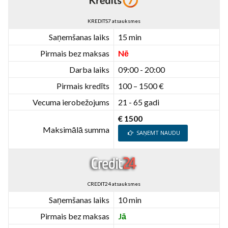
KREDITS7 atsauksmes
Saņemšanas laiks
15 min
Pirmais bez maksas
Nē
Darba laiks
09:00 - 20:00
Pirmais kredīts
100 – 1500 €
Vecuma ierobežojums
21 - 65 gadi
€ 1500
Maksimālā summa
SAŅEMT NAUDU
CREDIT24 atsauksmes
Saņemšanas laiks
10 min
Pirmais bez maksas
Jā