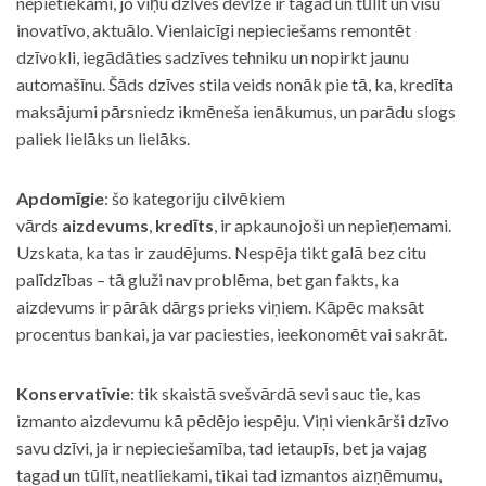
nepietiekami, jo viņu dzīves devīze ir tagad un tūlīt un visu
inovatīvo, aktuālo. Vienlaicīgi nepieciešams remontēt
dzīvokli, iegādāties sadzīves tehniku un nopirkt jaunu
automašīnu. Šāds dzīves stila veids nonāk pie tā, ka, kredīta
maksājumi pārsniedz ikmēneša ienākumus, un parādu slogs
paliek lielāks un lielāks.
Apdomīgie
: šo kategoriju cilvēkiem
vārds
aizdevums
,
kredīts
, ir apkaunojoši un nepieņemami.
Uzskata, ka tas ir zaudējums. Nespēja tikt galā bez citu
palīdzības – tā gluži nav problēma, bet gan fakts, ka
aizdevums ir pārāk dārgs prieks viņiem. Kāpēc maksāt
procentus bankai, ja var paciesties, ieekonomēt vai sakrāt.
Konservatīvie
: tik skaistā svešvārdā sevi sauc tie, kas
izmanto aizdevumu kā pēdējo iespēju. Viņi vienkārši dzīvo
savu dzīvi, ja ir nepieciešamība, tad ietaupīs, bet ja vajag
tagad un tūlīt, neatliekami, tikai tad izmantos aizņēmumu,