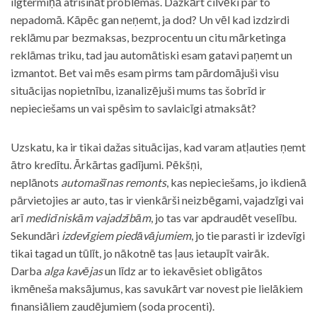
ilgtermiņā atrisināt problēmas. Dažkārt cilvēki par to
nepadomā. Kāpēc gan neņemt, ja dod? Un vēl kad izdzirdi
reklāmu par bezmaksas, bezprocentu un citu mārketinga
reklāmas triku, tad jau automātiski esam gatavi paņemt un
izmantot. Bet vai mēs esam pirms tam pārdomājuši visu
situācijas nopietnību, izanalizējuši mums tas šobrīd ir
nepieciešams un vai spēsim to savlaicīgi atmaksāt?
Uzskatu, ka ir tikai dažas situācijas, kad varam atļauties ņemt
ātro kredītu. Ārkārtas gadījumi. Pēkšņi,
neplānots
automašīnas remonts
, kas nepieciešams, jo ikdienā
pārvietojies ar auto, tas ir vienkārši neizbēgami, vajadzīgi vai
arī
medicīniskām vajadzībām
, jo tas var apdraudēt veselību.
Sekundāri
izdevīgiem piedāvājumiem
, jo tie parasti ir izdevīgi
tikai tagad un tūlīt, jo nākotnē tas ļaus ietaupīt vairāk.
Darba
alga kavējas
un līdz ar to iekavēsiet obligātos
ikmēneša maksājumus, kas savukārt var novest pie lielākiem
finansiāliem zaudējumiem (soda procenti).