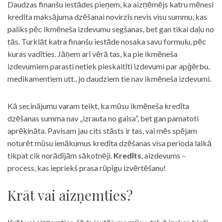
Daudzas finanšu iestādes pieņem, ka aizņēmējs katru mēnesi
kredīta maksājuma dzēšanai novirzīs nevis visu summu, kas
paliks pēc ikmēneša izdevumu segšanas, bet gan tikai daļu no
tās. Turklāt katra finanšu iestāde nosaka savu formulu, pēc
kuras vadīties. Jāņem arī vērā tas, ka pie ikmēneša
izdevumiem parasti netiek pieskaitīti izdevumi par apģērbu,
medikamentiem utt., jo daudziem tie nav ikmēneša izdevumi.
Kā secinājumu varam teikt, ka mūsu ikmēneša kredīta
dzēšanas summa nav „izrauta no gaisa”, bet gan pamatoti
aprēķināta. Pavisam jau cits stāsts ir tas, vai mēs spējam
noturēt mūsu ienākumus kredīta dzēšanas visa perioda laikā
tikpat cik norādījām sākotnēji.
Kredīts
, aizdevums –
process, kas iepriekš prasa rūpīgu izvērtēšanu!
Krāt vai aizņemties?