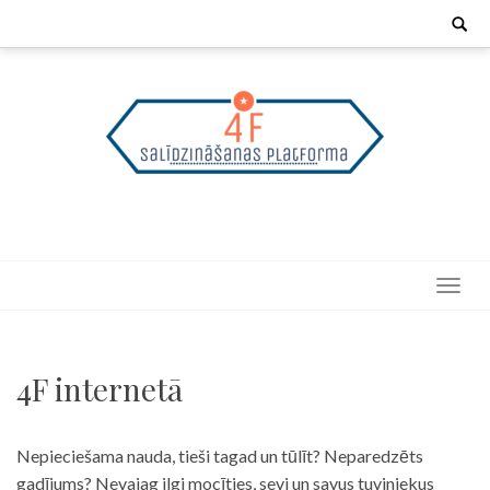
Skip
Search
for:
to
content
4F internetā
Nepieciešama nauda, tieši tagad un tūlīt? Neparedzēts
gadījums? Nevajag ilgi mocīties, sevi un savus tuviniekus