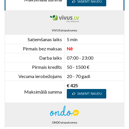
SAŅEMT NAUDU
VIVUS atsauksmes
Saņemšanas laiks
5 min
Pirmais bez maksas
Nē
Darba laiks
07:00 - 23:00
Pirmais kredīts
50 - 1500 €
Vecuma ierobežojums
20 - 70 gadi
€ 425
Maksimālā summa
SAŅEMT NAUDU
ONDO atsauksmes