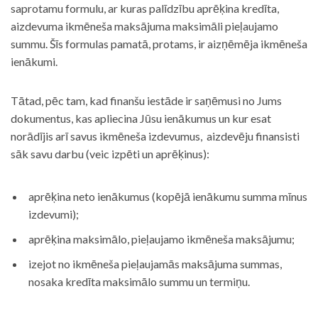
saprotamu formulu, ar kuras palīdzību aprēķina kredīta,
aizdevuma ikmēneša maksājuma maksimāli pieļaujamo
summu. Šīs formulas pamatā, protams, ir aizņēmēja ikmēneša
ienākumi.
Tātad, pēc tam, kad finanšu iestāde ir saņēmusi no Jums
dokumentus, kas apliecina Jūsu ienākumus un kur esat
norādījis arī savus ikmēneša izdevumus, aizdevēju finansisti
sāk savu darbu (veic izpēti un aprēķinus):
aprēķina neto ienākumus (kopējā ienākumu summa mīnus
izdevumi);
aprēķina maksimālo, pieļaujamo ikmēneša maksājumu;
izejot no ikmēneša pieļaujamās maksājuma summas,
nosaka kredīta maksimālo summu un termiņu.