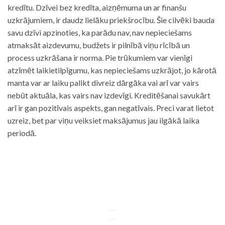
kredītu. Dzīvei bez kredīta, aizņēmuma un ar finanšu
uzkrājumiem, ir daudz lielāku priekšrocību. Šie cilvēki bauda
savu dzīvi apzinoties, ka parādu nav, nav nepieciešams
atmaksāt aizdevumu, budžets ir pilnībā viņu rīcībā un
process uzkrāšana ir norma. Pie trūkumiem var vienīgi
atzīmēt laikietilpīgumu, kas nepieciešams uzkrājot, jo kārotā
manta var ar laiku palikt divreiz dārgāka vai arī var vairs
nebūt aktuāla, kas vairs nav izdevīgi. Kreditēšanai savukārt
arī ir gan pozitīvais aspekts, gan negatīvais. Preci varat lietot
uzreiz, bet par viņu veiksiet maksājumus jau ilgākā laika
periodā.