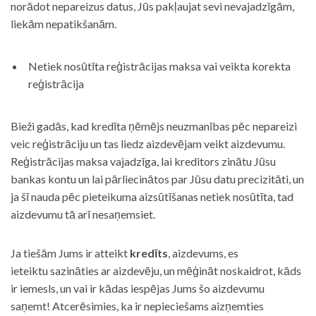
norādot nepareizus datus, Jūs pakļaujat sevi nevajadzīgām,
liekām nepatikšanām.
Netiek nosūtīta reģistrācijas maksa vai veikta korekta
reģistrācija
Bieži gadās, kad kredīta ņēmējs neuzmanības pēc nepareizi
veic reģistrāciju un tas liedz aizdevējam veikt aizdevumu.
Reģistrācijas maksa vajadzīga, lai kreditors zinātu Jūsu
bankas kontu un lai pārliecinātos par Jūsu datu precizitāti, un
ja šī nauda pēc pieteikuma aizsūtīšanas netiek nosūtīta, tad
aizdevumu tā arī nesaņemsiet.
Ja tiešām Jums ir atteikt
kredīts
, aizdevums, es
ieteiktu sazināties ar aizdevēju, un mēģināt noskaidrot, kāds
ir iemesls, un vai ir kādas iespējas Jums šo aizdevumu
saņemt! Atcerēsimies, ka ir nepieciešams aizņemties