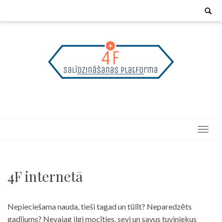
Skip
Search
for:
to
content
4F internetā
Nepieciešama nauda, tieši tagad un tūlīt? Neparedzēts
gadījums? Nevajag ilgi mocīties, sevi un savus tuviniekus