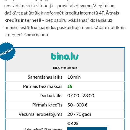
nostādīt neērtā situācijā – prasīt aizdevumu. Vieglāk un
dažkārt pat ātrāk ir noformēt kredītu internetā 4F.
Ātrais
kredīts internetā
– bez papīru „vākšanas”, došanās uz
finanšu iestādi un papildus paskaidrojumiem, kādam nolūkam
ir nepieciešama nauda.
BINO atsauksmes
Saņemšanas laiks
10 min
Pirmais bez maksas
Jā
Darba laiks
07:00 - 23:00
Pirmais kredīts
50 - 300 €
Vecuma ierobežojums
20 - 70 gadi
€ 425
Maksimālā summa