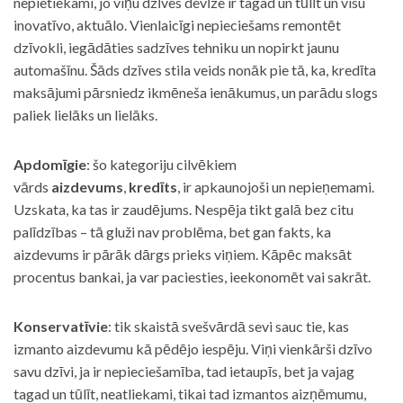
nepietiekami, jo viņu dzīves devīze ir tagad un tūlīt un visu
inovatīvo, aktuālo. Vienlaicīgi nepieciešams remontēt
dzīvokli, iegādāties sadzīves tehniku un nopirkt jaunu
automašīnu. Šāds dzīves stila veids nonāk pie tā, ka, kredīta
maksājumi pārsniedz ikmēneša ienākumus, un parādu slogs
paliek lielāks un lielāks.
Apdomīgie
: šo kategoriju cilvēkiem
vārds
aizdevums
,
kredīts
, ir apkaunojoši un nepieņemami.
Uzskata, ka tas ir zaudējums. Nespēja tikt galā bez citu
palīdzības – tā gluži nav problēma, bet gan fakts, ka
aizdevums ir pārāk dārgs prieks viņiem. Kāpēc maksāt
procentus bankai, ja var paciesties, ieekonomēt vai sakrāt.
Konservatīvie
: tik skaistā svešvārdā sevi sauc tie, kas
izmanto aizdevumu kā pēdējo iespēju. Viņi vienkārši dzīvo
savu dzīvi, ja ir nepieciešamība, tad ietaupīs, bet ja vajag
tagad un tūlīt, neatliekami, tikai tad izmantos aizņēmumu,