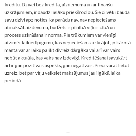
kredītu. Dzīvei bez kredīta, aizņēmuma un ar finanšu
uzkrājumiem, ir daudz lielāku priekšrocību. Šie cilvēki bauda
savu dzīvi apzinoties, ka parādu nav, nav nepieciešams
atmaksāt aizdevumu, budžets ir pilnībā viņu rīcībā un
process uzkrāšana ir norma. Pie trūkumiem var vienīgi
atzīmēt laikietilpīgumu, kas nepieciešams uzkrājot, jo kārotā
manta var ar laiku palikt divreiz dārgāka vai arī var vairs
nebūt aktuāla, kas vairs nav izdevīgi. Kreditēšanai savukārt
arī ir gan pozitīvais aspekts, gan negatīvais. Preci varat lietot
uzreiz, bet par viņu veiksiet maksājumus jau ilgākā laika
periodā.