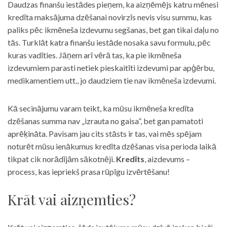
Daudzas finanšu iestādes pieņem, ka aizņēmējs katru mēnesi
kredīta maksājuma dzēšanai novirzīs nevis visu summu, kas
paliks pēc ikmēneša izdevumu segšanas, bet gan tikai daļu no
tās. Turklāt katra finanšu iestāde nosaka savu formulu, pēc
kuras vadīties. Jāņem arī vērā tas, ka pie ikmēneša
izdevumiem parasti netiek pieskaitīti izdevumi par apģērbu,
medikamentiem utt., jo daudziem tie nav ikmēneša izdevumi.
Kā secinājumu varam teikt, ka mūsu ikmēneša kredīta
dzēšanas summa nav „izrauta no gaisa”, bet gan pamatoti
aprēķināta. Pavisam jau cits stāsts ir tas, vai mēs spējam
noturēt mūsu ienākumus kredīta dzēšanas visa perioda laikā
tikpat cik norādījām sākotnēji.
Kredīts
, aizdevums –
process, kas iepriekš prasa rūpīgu izvērtēšanu!
Krāt vai aizņemties?