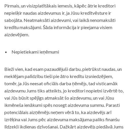
Pirmais, un visizplatītākais iemesls, kāpēc ātrie kreditori
nepiešķir naudas aizdevumus ir, ja Jūsu kredītvēsture ir
sabojāta. Neatmaksāti aizdevumi, vai laikā nenomaksāti
kredītu maksājumi. Šāda informācija ir pieejama visiem
aizdevējiem.
Nepietiekami ieņēmumi
Bieži vien, kad esam pazaudējuši darbu, pietrūkst naudas, un
meklējam palīdzību tieši pie ātro kredītu izsniedzējiem,
tomēr, ja Jūs neesat oficiāls darba ņēmējs, tad visticamāk
aizdevumu Jums tiks atteikts, jo kreditori nopietni izvērtē to,
vai Jūs būsit spējīgs atmaksāt šo aizdevumu, un vai Jūsu
ikmēneša ienākumi spēs nosegt aizdevuma summu. Parasti
potenciālais aizņēmējs neņem vērā to, ka aizdevējs arī
izrēķina vai Jums pēc aizdevuma maksājuma paliks finanšu
līdzekļi ikdienas dzīvošanai. Dažkārt aizdevējs piedāvā Jums