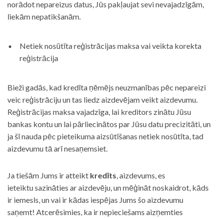
norādot nepareizus datus, Jūs pakļaujat sevi nevajadzīgām,
liekām nepatikšanām.
Netiek nosūtīta reģistrācijas maksa vai veikta korekta
reģistrācija
Bieži gadās, kad kredīta ņēmējs neuzmanības pēc nepareizi
veic reģistrāciju un tas liedz aizdevējam veikt aizdevumu.
Reģistrācijas maksa vajadzīga, lai kreditors zinātu Jūsu
bankas kontu un lai pārliecinātos par Jūsu datu precizitāti, un
ja šī nauda pēc pieteikuma aizsūtīšanas netiek nosūtīta, tad
aizdevumu tā arī nesaņemsiet.
Ja tiešām Jums ir atteikt
kredīts
, aizdevums, es
ieteiktu sazināties ar aizdevēju, un mēģināt noskaidrot, kāds
ir iemesls, un vai ir kādas iespējas Jums šo aizdevumu
saņemt! Atcerēsimies, ka ir nepieciešams aizņemties