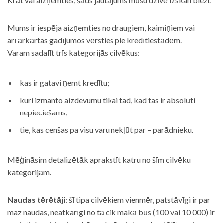
Krāt vai aizņemties, šāds jautājums mūsu dzīvē izskan bieži.
Mums ir iespēja aizņemties no draugiem, kaimiņiem vai
arī ārkārtas gadījumos vērsties pie kredītiestādēm.
Varam sadalīt trīs kategorijās cilvēkus:
kas ir gatavi ņemt kredītu;
kuri izmanto aizdevumu tikai tad, kad tas ir absolūti
nepieciešams;
tie, kas cenšas pa visu varu nekļūt par – parādnieku.
Mēģināsim detalizētāk aprakstīt katru no šīm cilvēku
kategorijām.
Naudas tērētāji
: šī tipa cilvēkiem vienmēr, patstāvīgi ir par
maz naudas, neatkarīgi no tā cik makā būs (100 vai 10 000) ir