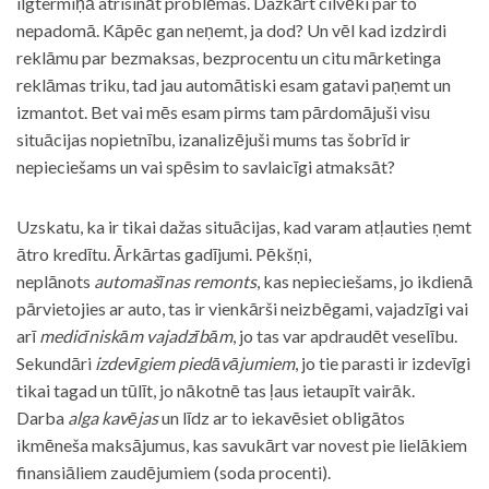
ilgtermiņā atrisināt problēmas. Dažkārt cilvēki par to
nepadomā. Kāpēc gan neņemt, ja dod? Un vēl kad izdzirdi
reklāmu par bezmaksas, bezprocentu un citu mārketinga
reklāmas triku, tad jau automātiski esam gatavi paņemt un
izmantot. Bet vai mēs esam pirms tam pārdomājuši visu
situācijas nopietnību, izanalizējuši mums tas šobrīd ir
nepieciešams un vai spēsim to savlaicīgi atmaksāt?
Uzskatu, ka ir tikai dažas situācijas, kad varam atļauties ņemt
ātro kredītu. Ārkārtas gadījumi. Pēkšņi,
neplānots
automašīnas remonts
, kas nepieciešams, jo ikdienā
pārvietojies ar auto, tas ir vienkārši neizbēgami, vajadzīgi vai
arī
medicīniskām vajadzībām
, jo tas var apdraudēt veselību.
Sekundāri
izdevīgiem piedāvājumiem
, jo tie parasti ir izdevīgi
tikai tagad un tūlīt, jo nākotnē tas ļaus ietaupīt vairāk.
Darba
alga kavējas
un līdz ar to iekavēsiet obligātos
ikmēneša maksājumus, kas savukārt var novest pie lielākiem
finansiāliem zaudējumiem (soda procenti).