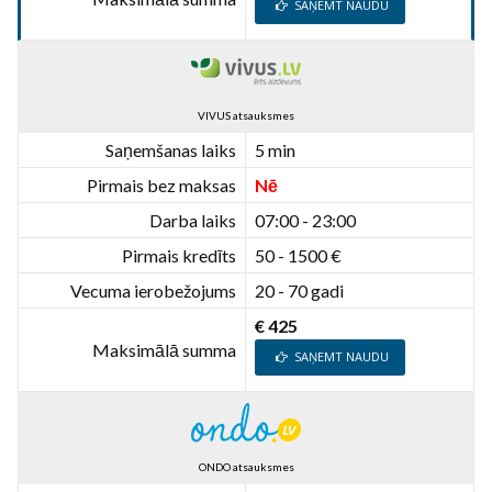
SAŅEMT NAUDU
VIVUS atsauksmes
Saņemšanas laiks
5 min
Pirmais bez maksas
Nē
Darba laiks
07:00 - 23:00
Pirmais kredīts
50 - 1500 €
Vecuma ierobežojums
20 - 70 gadi
€ 425
Maksimālā summa
SAŅEMT NAUDU
ONDO atsauksmes