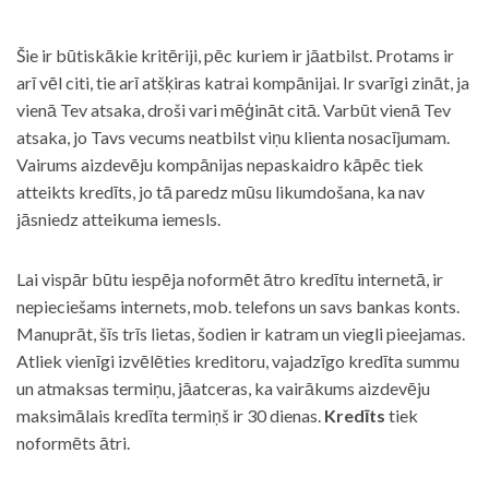
Šie ir būtiskākie kritēriji, pēc kuriem ir jāatbilst. Protams ir
arī vēl citi, tie arī atšķiras katrai kompānijai. Ir svarīgi zināt, ja
vienā Tev atsaka, droši vari mēģināt citā. Varbūt vienā Tev
atsaka, jo Tavs vecums neatbilst viņu klienta nosacījumam.
Vairums aizdevēju kompānijas nepaskaidro kāpēc tiek
atteikts kredīts, jo tā paredz mūsu likumdošana, ka nav
jāsniedz atteikuma iemesls.
Lai vispār būtu iespēja noformēt ātro kredītu internetā, ir
nepieciešams internets, mob. telefons un savs bankas konts.
Manuprāt, šīs trīs lietas, šodien ir katram un viegli pieejamas.
Atliek vienīgi izvēlēties kreditoru, vajadzīgo kredīta summu
un atmaksas termiņu, jāatceras, ka vairākums aizdevēju
maksimālais kredīta termiņš ir 30 dienas.
Kredīts
tiek
noformēts ātri.