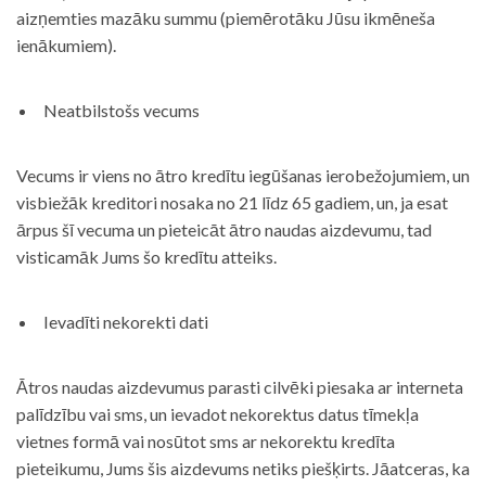
aizņemties mazāku summu (piemērotāku Jūsu ikmēneša
ienākumiem).
Neatbilstošs vecums
Vecums ir viens no ātro kredītu iegūšanas ierobežojumiem, un
visbiežāk kreditori nosaka no 21 līdz 65 gadiem, un, ja esat
ārpus šī vecuma un pieteicāt ātro naudas aizdevumu, tad
visticamāk Jums šo kredītu atteiks.
Ievadīti nekorekti dati
Ātros naudas aizdevumus parasti cilvēki piesaka ar interneta
palīdzību vai sms, un ievadot nekorektus datus tīmekļa
vietnes formā vai nosūtot sms ar nekorektu kredīta
pieteikumu, Jums šis aizdevums netiks piešķirts. Jāatceras, ka