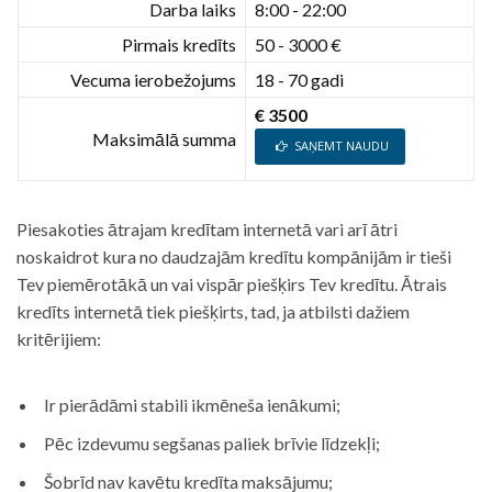
Darba laiks
8:00 - 22:00
Pirmais kredīts
50 - 3000 €
Vecuma ierobežojums
18 - 70 gadi
€ 3500
Maksimālā summa
SAŅEMT NAUDU
Piesakoties ātrajam kredītam internetā vari arī ātri
noskaidrot kura no daudzajām kredītu kompānijām ir tieši
Tev piemērotākā un vai vispār piešķirs Tev kredītu. Ātrais
kredīts internetā tiek piešķirts, tad, ja atbilsti dažiem
kritērijiem:
Ir pierādāmi stabili ikmēneša ienākumi;
Pēc izdevumu segšanas paliek brīvie līdzekļi;
Šobrīd nav kavētu kredīta maksājumu;