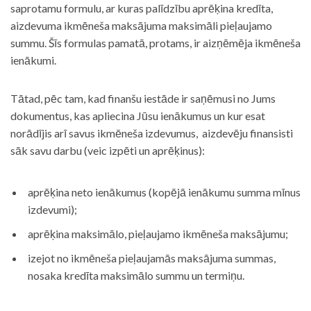
saprotamu formulu, ar kuras palīdzību aprēķina kredīta,
aizdevuma ikmēneša maksājuma maksimāli pieļaujamo
summu. Šīs formulas pamatā, protams, ir aizņēmēja ikmēneša
ienākumi.
Tātad, pēc tam, kad finanšu iestāde ir saņēmusi no Jums
dokumentus, kas apliecina Jūsu ienākumus un kur esat
norādījis arī savus ikmēneša izdevumus, aizdevēju finansisti
sāk savu darbu (veic izpēti un aprēķinus):
aprēķina neto ienākumus (kopējā ienākumu summa mīnus
izdevumi);
aprēķina maksimālo, pieļaujamo ikmēneša maksājumu;
izejot no ikmēneša pieļaujamās maksājuma summas,
nosaka kredīta maksimālo summu un termiņu.