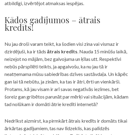
atbildīgi, izvērtējot atmaksas iespējas.
Kādos gadījumos – ātrais
kredīts!
Nu jau droši varam teikt, ka šodien visi zina vai vismaz ir
dzirdējuši, ka ir tāds
ātrais kredīts
. Nauda 15 minūšu laikā,
neizejot no mājām, bez galvojuma un ķīlas utt. Respektīvi
nebūs pārspīlēti teikts, ja apgalvošu, ka nu jau tā ir
neatņemama mūsu sabiedrības dzīves sastāvdaļa. Un kāpēc
gan lai tā nebūtu, ja zinām, ka tas ir ātri, ērti un vienkārši.
Protams, kā jau visam ir arī savas negatīvās iezīmes, bet
šoreiz gan gribētos parunāt par mērķi vai situācijām, kādam
tad nolūkam ir domāti ātrie kredīti internetā?
Nedrīkst aizmirst, ka pirmkārt ātrais kredīts ir domāts tikai
ārkārtas gadījumiem, tas nav līdzeklis, kas palīdzēs