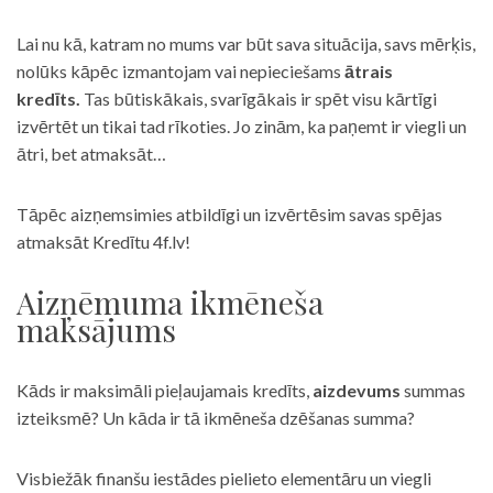
Lai nu kā, katram no mums var būt sava situācija, savs mērķis,
nolūks kāpēc izmantojam vai nepieciešams
ātrais
kredīts.
Tas būtiskākais, svarīgākais ir spēt visu kārtīgi
izvērtēt un tikai tad rīkoties. Jo zinām, ka paņemt ir viegli un
ātri, bet atmaksāt…
Tāpēc aizņemsimies atbildīgi un izvērtēsim savas spējas
atmaksāt Kredītu 4f.lv!
Aizņēmuma ikmēneša
maksājums
Kāds ir maksimāli pieļaujamais kredīts,
aizdevums
summas
izteiksmē? Un kāda ir tā ikmēneša dzēšanas summa?
Visbiežāk finanšu iestādes pielieto elementāru un viegli