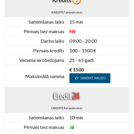
KREDITS7 atsauksmes
Saņemšanas laiks
15 min
Pirmais bez maksas
Nē
Darba laiks
09:00 - 20:00
Pirmais kredīts
100 – 1500 €
Vecuma ierobežojums
21 - 65 gadi
€ 1500
Maksimālā summa
SAŅEMT NAUDU
CREDIT24 atsauksmes
Saņemšanas laiks
10 min
Pirmais bez maksas
Jā