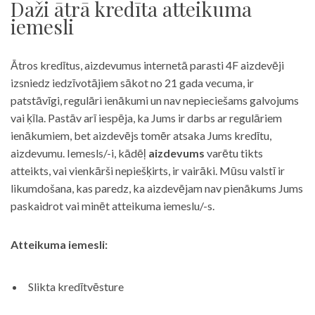
Daži ātrā kredīta atteikuma
iemesli
Ātros kredītus, aizdevumus internetā parasti 4F aizdevēji
izsniedz iedzīvotājiem sākot no 21 gada vecuma, ir
patstāvīgi, regulāri ienākumi un nav nepieciešams galvojums
vai ķīla. Pastāv arī iespēja, ka Jums ir darbs ar regulāriem
ienākumiem, bet aizdevējs tomēr atsaka Jums kredītu,
aizdevumu. Iemesls/-i, kādēļ
aizdevums
varētu tikts
atteikts, vai vienkārši nepiešķirts, ir vairāki. Mūsu valstī ir
likumdošana, kas paredz, ka aizdevējam nav pienākums Jums
paskaidrot vai minēt atteikuma iemeslu/-s.
Atteikuma iemesli:
Slikta kredītvēsture