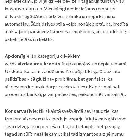
nepietiekami, jo viņu dzīves devīze ir tagad un tūlīt un visu
inovatīvo, aktuālo. Vienlaicīgi nepieciešams remontēt
dzīvokli, iegādāties sadzīves tehniku un nopirkt jaunu
automašīnu. Šāds dzīves stila veids nonāk pie tā, ka, kredīta
maksājumi pārsniedz ikmēneša ienākumus, un parādu slogs
paliek lielāks un lielāks.
Apdomīgie
: šo kategoriju cilvēkiem
vārds
aizdevums
,
kredīts
, ir apkaunojoši un nepieņemami.
Uzskata, ka tas ir zaudējums. Nespēja tikt galā bez citu
palīdzības – tā gluži nav problēma, bet gan fakts, ka
aizdevums ir pārāk dārgs prieks viņiem. Kāpēc maksāt
procentus bankai, ja var paciesties, ieekonomēt vai sakrāt.
Konservatīvie
: tik skaistā svešvārdā sevi sauc tie, kas
izmanto aizdevumu kā pēdējo iespēju. Viņi vienkārši dzīvo
savu dzīvi, ja ir nepieciešamība, tad ietaupīs, bet ja vajag
tagad un tūlīt, neatliekami, tikai tad izmantos aizņēmumu,