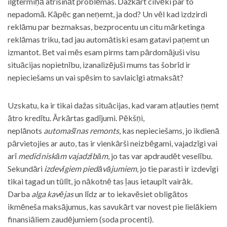
ilgtermiņā atrisināt problēmas. Dažkārt cilvēki par to
nepadomā. Kāpēc gan neņemt, ja dod? Un vēl kad izdzirdi
reklāmu par bezmaksas, bezprocentu un citu mārketinga
reklāmas triku, tad jau automātiski esam gatavi paņemt un
izmantot. Bet vai mēs esam pirms tam pārdomājuši visu
situācijas nopietnību, izanalizējuši mums tas šobrīd ir
nepieciešams un vai spēsim to savlaicīgi atmaksāt?
Uzskatu, ka ir tikai dažas situācijas, kad varam atļauties ņemt
ātro kredītu. Ārkārtas gadījumi. Pēkšņi,
neplānots
automašīnas remonts
, kas nepieciešams, jo ikdienā
pārvietojies ar auto, tas ir vienkārši neizbēgami, vajadzīgi vai
arī
medicīniskām vajadzībām
, jo tas var apdraudēt veselību.
Sekundāri
izdevīgiem piedāvājumiem
, jo tie parasti ir izdevīgi
tikai tagad un tūlīt, jo nākotnē tas ļaus ietaupīt vairāk.
Darba
alga kavējas
un līdz ar to iekavēsiet obligātos
ikmēneša maksājumus, kas savukārt var novest pie lielākiem
finansiāliem zaudējumiem (soda procenti).