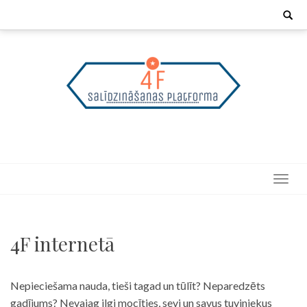
Skip
Search
for:
to
content
4F internetā
Nepieciešama nauda, tieši tagad un tūlīt? Neparedzēts
gadījums? Nevajag ilgi mocīties, sevi un savus tuviniekus