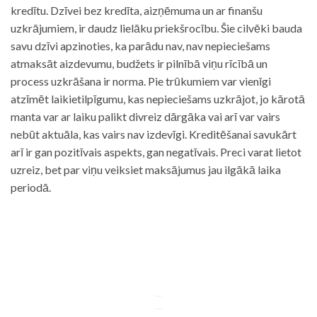
kredītu. Dzīvei bez kredīta, aizņēmuma un ar finanšu
uzkrājumiem, ir daudz lielāku priekšrocību. Šie cilvēki bauda
savu dzīvi apzinoties, ka parādu nav, nav nepieciešams
atmaksāt aizdevumu, budžets ir pilnībā viņu rīcībā un
process uzkrāšana ir norma. Pie trūkumiem var vienīgi
atzīmēt laikietilpīgumu, kas nepieciešams uzkrājot, jo kārotā
manta var ar laiku palikt divreiz dārgāka vai arī var vairs
nebūt aktuāla, kas vairs nav izdevīgi. Kreditēšanai savukārt
arī ir gan pozitīvais aspekts, gan negatīvais. Preci varat lietot
uzreiz, bet par viņu veiksiet maksājumus jau ilgākā laika
periodā.