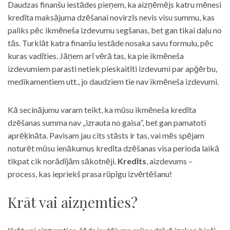
Daudzas finanšu iestādes pieņem, ka aizņēmējs katru mēnesi
kredīta maksājuma dzēšanai novirzīs nevis visu summu, kas
paliks pēc ikmēneša izdevumu segšanas, bet gan tikai daļu no
tās. Turklāt katra finanšu iestāde nosaka savu formulu, pēc
kuras vadīties. Jāņem arī vērā tas, ka pie ikmēneša
izdevumiem parasti netiek pieskaitīti izdevumi par apģērbu,
medikamentiem utt., jo daudziem tie nav ikmēneša izdevumi.
Kā secinājumu varam teikt, ka mūsu ikmēneša kredīta
dzēšanas summa nav „izrauta no gaisa”, bet gan pamatoti
aprēķināta. Pavisam jau cits stāsts ir tas, vai mēs spējam
noturēt mūsu ienākumus kredīta dzēšanas visa perioda laikā
tikpat cik norādījām sākotnēji.
Kredīts
, aizdevums –
process, kas iepriekš prasa rūpīgu izvērtēšanu!
Krāt vai aizņemties?