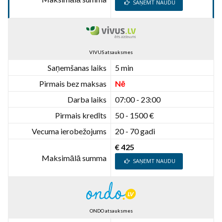
SAŅEMT NAUDU
VIVUS atsauksmes
Saņemšanas laiks
5 min
Pirmais bez maksas
Nē
Darba laiks
07:00 - 23:00
Pirmais kredīts
50 - 1500 €
Vecuma ierobežojums
20 - 70 gadi
€ 425
Maksimālā summa
SAŅEMT NAUDU
ONDO atsauksmes