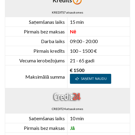
KREDITS7 atsauksmes
Saņemšanas laiks
15 min
Pirmais bez maksas
Nē
Darba laiks
09:00 - 20:00
Pirmais kredīts
100 – 1500 €
Vecuma ierobežojums
21 - 65 gadi
€ 1500
Maksimālā summa
SAŅEMT NAUDU
CREDIT24 atsauksmes
Saņemšanas laiks
10 min
Pirmais bez maksas
Jā