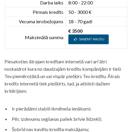
Darba laiks
8:00 - 22:00
Pirmais kredīts
50 - 3000 €
Vecuma ierobežojums
18 - 70 gadi
€ 3500
Maksimālā summa
SAŅEMT NAUDU
Piesakoties ātrajam kredītam internetā vari arī ātri
noskaidrot kura no daudzajām kredītu kompānijām ir tieši
Tev piemērotākā un vai vispār piešķirs Tev kredītu. Ātrais
kredīts internetā tiek piešķirts, tad, ja atbilsti dažiem
kritērijiem:
Ir pierādāmi stabili ikmēneša ienākumi;
Pēc izdevumu segšanas paliek brīvie līdzekļi;
Šobrīd nav kavētu kredīta maksājumu;