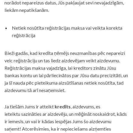
norādot nepareizus datus, Jūs pakļaujat sevi nevajadzīgām,
liekām nepatikšanām.
Netiek nosūtīta reģistrācijas maksa vai veikta korekta
reģistrācija
Bieži gadās, kad kredīta ņēmējs neuzmanības pēc nepareizi
veic reģistrāciju un tas liedz aizdevējam veikt aizdevumu.
Reģistrācijas maksa vajadzīga, lai kreditors zinātu Jūsu
bankas kontu un lai pārliecinātos par Jūsu datu precizitāti, un
ja šī nauda pēc pieteikuma aizsūtīšanas netiek nosūtīta, tad
aizdevumu tā arī nesaņemsiet.
Ja tiešām Jums ir atteikt
kredīts
, aizdevums, es
ieteiktu sazināties ar aizdevēju, un mēģināt noskaidrot, kāds
ir iemesls, un vai ir kādas iespējas Jums šo aizdevumu
saņemt! Atcerēsimies, ka ir nepieciešams aizņemties