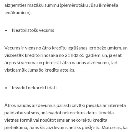
aizņemties mazāku summu (piemērotāku Jūsu ikmēneša
ienākumiem).
Neatbilstošs vecums
Vecums ir viens no ātro kredītu iegūšanas ierobežojumiem, un
visbiežāk kreditori nosaka no 21 līdz 65 gadiem, un, ja esat
ārpus šī vecuma un pieteicāt ātro naudas aizdevumu, tad
visticamāk Jums šo kredītu atteiks.
Ievadīti nekorekti dati
Ātros naudas aizdevumus parasti cilvēki piesaka ar interneta
palīdzību vai sms, un ievadot nekorektus datus tīmekļa
vietnes formā vai nosūtot sms ar nekorektu kredīta
pieteikumu, Jums šis aizdevums netiks piešķirts. Jāatceras, ka