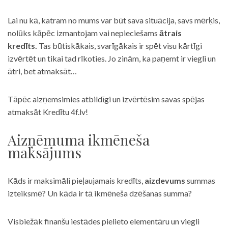
Lai nu kā, katram no mums var būt sava situācija, savs mērķis,
nolūks kāpēc izmantojam vai nepieciešams
ātrais
kredīts.
Tas būtiskākais, svarīgākais ir spēt visu kārtīgi
izvērtēt un tikai tad rīkoties. Jo zinām, ka paņemt ir viegli un
ātri, bet atmaksāt…
Tāpēc aizņemsimies atbildīgi un izvērtēsim savas spējas
atmaksāt Kredītu 4f.lv!
Aizņēmuma ikmēneša
maksājums
Kāds ir maksimāli pieļaujamais kredīts,
aizdevums
summas
izteiksmē? Un kāda ir tā ikmēneša dzēšanas summa?
Visbiežāk finanšu iestādes pielieto elementāru un viegli