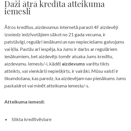
Daži ātrā kredīta atteikuma
iemesli
Ātros kredītus, aizdevumus internetā parasti 4F aizdevēji
izsniedz iedzīvotājiem sākot no 21 gada vecuma, ir
patstāvīgi, regulāri ienākumi un nav nepieciešams galvojums
vai ķīla. Pastāv arī iespēja, ka Jums ir darbs ar regulāriem
ienākumiem, bet aizdevējs tomēr atsaka Jums kredītu,
aizdevumu. Iemesls/-i, kādēļ
aizdevums
varētu tikts
atteikts, vai vienkārši nepiešķirts, ir vairāki. Mūsu valstī ir
likumdošana, kas paredz, ka aizdevējam nav pienākums Jums
paskaidrot vai minēt atteikuma iemeslu/-s.
Atteikuma iemesli:
Slikta kredītvēsture