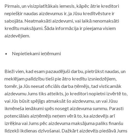
Pirmais, un visizplatītākais iemesls, kāpēc ātrie kreditori
nepiešķir naudas aizdevumus ir, ja Jūsu kredītvēsture ir
sabojāta. Neatmaksāti aizdevumi, vai laikā nenomaksāti
kredītu maksājumi. Šāda informācija ir pieejama visiem
aizdevējiem.
Nepietiekami ieņēmumi
Bieži vien, kad esam pazaudējuši darbu, pietrūkst naudas, un
meklējam palīdzību tieši pie ātro kredītu izsniedzējiem,
tomēr, ja Jūs neesat oficiāls darba ņēmējs, tad visticamāk
aizdevumu Jums tiks atteikts, jo kreditori nopietni izvērtē to,
vai Jūs būsit spējīgs atmaksāt šo aizdevumu, un vai Jūsu
ikmēneša ienākumi spēs nosegt aizdevuma summu. Parasti
potenciālais aizņēmējs neņem vērā to, ka aizdevējs arī
izrēķina vai Jums pēc aizdevuma maksājuma paliks finanšu
līdzekļi ikdienas dzīvošanai. Dažkārt aizdevējs piedāvā Jums