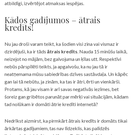
atbildīgi, izvērtējot atmaksas iespējas.
Kādos gadījumos – ātrais
kredīts!
Nu jau droši varam teikt, ka šodien visi zina vai vismaz ir
dzirdējuši, ka ir tāds
ātrais kredīts
. Nauda 15 minūšu laikā,
neizejot no mājām, bez galvojuma un ķīlas utt. Respektīvi
nebūs pārspīlēti teikts, ja apgalvošu, ka nu jau tā ir
neatņemama mūsu sabiedrības dzīves sastāvdaļa. Un kāpēc
gan lai tā nebūtu, ja zinām, ka tas ir ātri, ērti un vienkārši.
Protams, kā jau visam ir arī savas negatīvās iezīmes, bet
šoreiz gan gribētos parunāt par mērķi vai situācijām, kādam
tad nolūkam ir domāti ātrie kredīti internetā?
Nedrīkst aizmirst, ka pirmkārt ātrais kredīts ir domāts tikai
ārkārtas gadījumiem, tas nav līdzeklis, kas palīdzēs