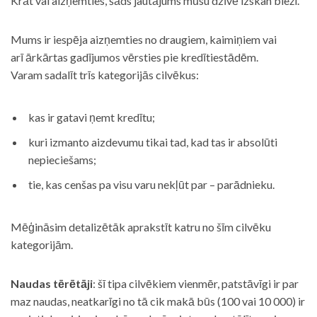
Krāt vai aizņemties, šāds jautājums mūsu dzīvē izskan bieži.
Mums ir iespēja aizņemties no draugiem, kaimiņiem vai
arī ārkārtas gadījumos vērsties pie kredītiestādēm.
Varam sadalīt trīs kategorijās cilvēkus:
kas ir gatavi ņemt kredītu;
kuri izmanto aizdevumu tikai tad, kad tas ir absolūti
nepieciešams;
tie, kas cenšas pa visu varu nekļūt par – parādnieku.
Mēģināsim detalizētāk aprakstīt katru no šīm cilvēku
kategorijām.
Naudas tērētāji
: šī tipa cilvēkiem vienmēr, patstāvīgi ir par
maz naudas, neatkarīgi no tā cik makā būs (100 vai 10 000) ir