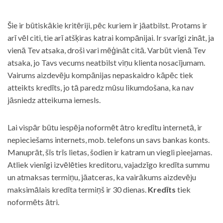
Šie ir būtiskākie kritēriji, pēc kuriem ir jāatbilst. Protams ir
arī vēl citi, tie arī atšķiras katrai kompānijai. Ir svarīgi zināt, ja
vienā Tev atsaka, droši vari mēģināt citā. Varbūt vienā Tev
atsaka, jo Tavs vecums neatbilst viņu klienta nosacījumam.
Vairums aizdevēju kompānijas nepaskaidro kāpēc tiek
atteikts kredīts, jo tā paredz mūsu likumdošana, ka nav
jāsniedz atteikuma iemesls.
Lai vispār būtu iespēja noformēt ātro kredītu internetā, ir
nepieciešams internets, mob. telefons un savs bankas konts.
Manuprāt, šīs trīs lietas, šodien ir katram un viegli pieejamas.
Atliek vienīgi izvēlēties kreditoru, vajadzīgo kredīta summu
un atmaksas termiņu, jāatceras, ka vairākums aizdevēju
maksimālais kredīta termiņš ir 30 dienas.
Kredīts
tiek
noformēts ātri.