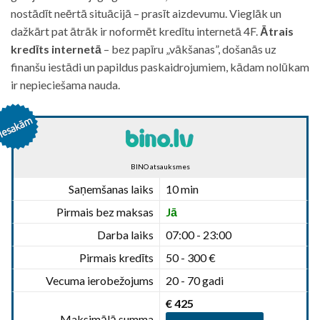
nostādīt neērtā situācijā – prasīt aizdevumu. Vieglāk un
dažkārt pat ātrāk ir noformēt kredītu internetā 4F.
Ātrais
kredīts internetā
– bez papīru „vākšanas”, došanās uz
finanšu iestādi un papildus paskaidrojumiem, kādam nolūkam
ir nepieciešama nauda.
BINO atsauksmes
Saņemšanas laiks
10 min
Pirmais bez maksas
Jā
Darba laiks
07:00 - 23:00
Pirmais kredīts
50 - 300 €
Vecuma ierobežojums
20 - 70 gadi
€ 425
Maksimālā summa