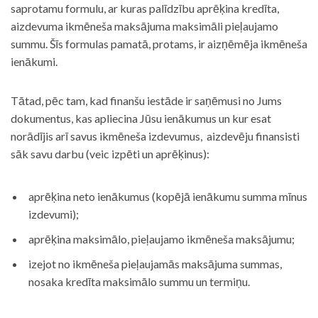
saprotamu formulu, ar kuras palīdzību aprēķina kredīta,
aizdevuma ikmēneša maksājuma maksimāli pieļaujamo
summu. Šīs formulas pamatā, protams, ir aizņēmēja ikmēneša
ienākumi.
Tātad, pēc tam, kad finanšu iestāde ir saņēmusi no Jums
dokumentus, kas apliecina Jūsu ienākumus un kur esat
norādījis arī savus ikmēneša izdevumus, aizdevēju finansisti
sāk savu darbu (veic izpēti un aprēķinus):
aprēķina neto ienākumus (kopējā ienākumu summa mīnus
izdevumi);
aprēķina maksimālo, pieļaujamo ikmēneša maksājumu;
izejot no ikmēneša pieļaujamās maksājuma summas,
nosaka kredīta maksimālo summu un termiņu.