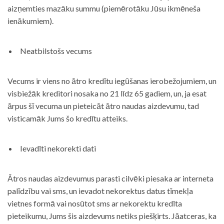
aizņemties mazāku summu (piemērotāku Jūsu ikmēneša
ienākumiem).
Neatbilstošs vecums
Vecums ir viens no ātro kredītu iegūšanas ierobežojumiem, un
visbiežāk kreditori nosaka no 21 līdz 65 gadiem, un, ja esat
ārpus šī vecuma un pieteicāt ātro naudas aizdevumu, tad
visticamāk Jums šo kredītu atteiks.
Ievadīti nekorekti dati
Ātros naudas aizdevumus parasti cilvēki piesaka ar interneta
palīdzību vai sms, un ievadot nekorektus datus tīmekļa
vietnes formā vai nosūtot sms ar nekorektu kredīta
pieteikumu, Jums šis aizdevums netiks piešķirts. Jāatceras, ka