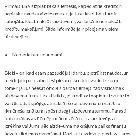
Pirmais, un visizplatītākais iemesls, kāpēc ātrie kreditori
nepiešķir naudas aizdevumus ir, ja Jūsu kredītvēsture ir
sabojāta. Neatmaksāti aizdevumi, vai laikā nenomaksāti
kredītu maksājumi. Šāda informācija ir pieejama visiem
aizdevējiem.
Nepietiekami ieņēmumi
Bieži vien, kad esam pazaudējuši darbu, pietrūkst naudas, un
meklējam palīdzību tieši pie ātro kredītu izsniedzējiem,
tomēr, ja Jūs neesat oficiāls darba ņēmējs, tad visticamāk
aizdevumu Jums tiks atteikts, jo kreditori nopietni izvērtē to,
vai Jūs būsit spējīgs atmaksāt šo aizdevumu, un vai Jūsu
ikmēneša ienākumi spēs nosegt aizdevuma summu. Parasti
potenciālais aizņēmējs neņem vērā to, ka aizdevējs arī
izrēķina vai Jums pēc aizdevuma maksājuma paliks finanšu
līdzekļi ikdienas dzīvošanai. Dažkārt aizdevējs piedāvā Jums