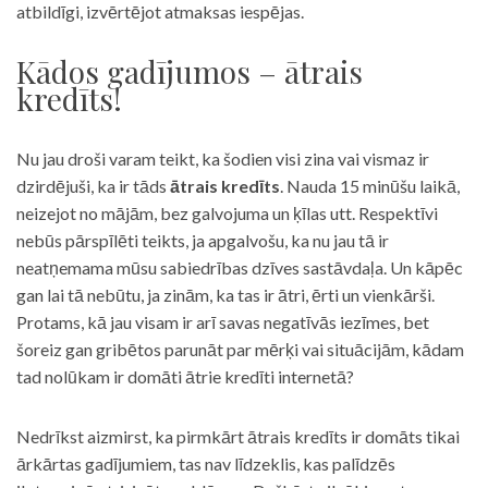
atbildīgi, izvērtējot atmaksas iespējas.
Kādos gadījumos – ātrais
kredīts!
Nu jau droši varam teikt, ka šodien visi zina vai vismaz ir
dzirdējuši, ka ir tāds
ātrais kredīts
. Nauda 15 minūšu laikā,
neizejot no mājām, bez galvojuma un ķīlas utt. Respektīvi
nebūs pārspīlēti teikts, ja apgalvošu, ka nu jau tā ir
neatņemama mūsu sabiedrības dzīves sastāvdaļa. Un kāpēc
gan lai tā nebūtu, ja zinām, ka tas ir ātri, ērti un vienkārši.
Protams, kā jau visam ir arī savas negatīvās iezīmes, bet
šoreiz gan gribētos parunāt par mērķi vai situācijām, kādam
tad nolūkam ir domāti ātrie kredīti internetā?
Nedrīkst aizmirst, ka pirmkārt ātrais kredīts ir domāts tikai
ārkārtas gadījumiem, tas nav līdzeklis, kas palīdzēs