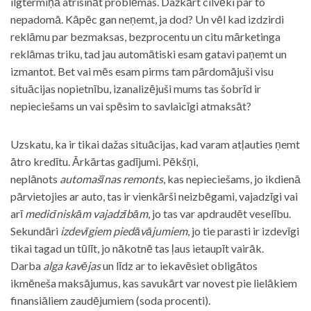
ilgtermiņā atrisināt problēmas. Dažkārt cilvēki par to
nepadomā. Kāpēc gan neņemt, ja dod? Un vēl kad izdzirdi
reklāmu par bezmaksas, bezprocentu un citu mārketinga
reklāmas triku, tad jau automātiski esam gatavi paņemt un
izmantot. Bet vai mēs esam pirms tam pārdomājuši visu
situācijas nopietnību, izanalizējuši mums tas šobrīd ir
nepieciešams un vai spēsim to savlaicīgi atmaksāt?
Uzskatu, ka ir tikai dažas situācijas, kad varam atļauties ņemt
ātro kredītu. Ārkārtas gadījumi. Pēkšņi,
neplānots
automašīnas remonts
, kas nepieciešams, jo ikdienā
pārvietojies ar auto, tas ir vienkārši neizbēgami, vajadzīgi vai
arī
medicīniskām vajadzībām
, jo tas var apdraudēt veselību.
Sekundāri
izdevīgiem piedāvājumiem
, jo tie parasti ir izdevīgi
tikai tagad un tūlīt, jo nākotnē tas ļaus ietaupīt vairāk.
Darba
alga kavējas
un līdz ar to iekavēsiet obligātos
ikmēneša maksājumus, kas savukārt var novest pie lielākiem
finansiāliem zaudējumiem (soda procenti).