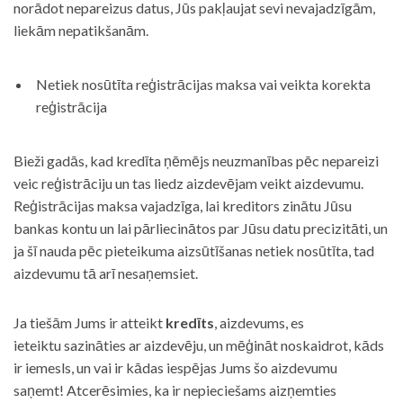
norādot nepareizus datus, Jūs pakļaujat sevi nevajadzīgām,
liekām nepatikšanām.
Netiek nosūtīta reģistrācijas maksa vai veikta korekta
reģistrācija
Bieži gadās, kad kredīta ņēmējs neuzmanības pēc nepareizi
veic reģistrāciju un tas liedz aizdevējam veikt aizdevumu.
Reģistrācijas maksa vajadzīga, lai kreditors zinātu Jūsu
bankas kontu un lai pārliecinātos par Jūsu datu precizitāti, un
ja šī nauda pēc pieteikuma aizsūtīšanas netiek nosūtīta, tad
aizdevumu tā arī nesaņemsiet.
Ja tiešām Jums ir atteikt
kredīts
, aizdevums, es
ieteiktu sazināties ar aizdevēju, un mēģināt noskaidrot, kāds
ir iemesls, un vai ir kādas iespējas Jums šo aizdevumu
saņemt! Atcerēsimies, ka ir nepieciešams aizņemties