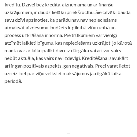
kredītu. Dzīvei bez kredīta, aizņēmuma un ar finanšu
uzkrājumiem, ir daudz lielāku priekšrocību. Šie cilvēki bauda
savu dzīvi apzinoties, ka parādu nav, nav nepieciešams
atmaksāt aizdevumu, budžets ir pilnībā viņu rīcībā un
process uzkrāšana ir norma. Pie trūkumiem var vienīgi
atzīmēt laikietilpīgumu, kas nepieciešams uzkrājot, jo kārotā
manta var ar laiku palikt divreiz dārgāka vai arī var vairs
nebūt aktuāla, kas vairs nav izdevīgi. Kreditēšanai savukārt
arī ir gan pozitīvais aspekts, gan negatīvais. Preci varat lietot
uzreiz, bet par viņu veiksiet maksājumus jau ilgākā laika
periodā.