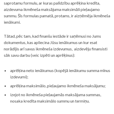
saprotamu formulu, ar kuras palīdzību aprēķina kredīta,
aizdevuma ikmēneša maksājuma maksimāli pieļaujamo
summu. Šīs formulas pamatā, protams, ir aizņēmēja ikmēneša
ienākumi.
Tātad, pēc tam, kad finanšu iestāde ir saņēmusi no Jums
dokumentus, kas apliecina Jūsu ienākumus un kur esat
norādījis arī savus ikmēneša izdevumus, aizdevēju finansisti
sāk savu darbu (veic izpēti un aprēķinus):
aprēķina neto ienākumus (kopējā ienākumu summa mīnus
izdevumi);
aprēķina maksimālo, pieļaujamo ikmēneša maksājumu;
izejot no ikmēneša pieļaujamās maksājuma summas,
nosaka kredīta maksimālo summu un termiņu.