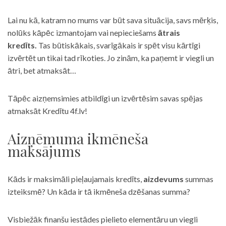
Lai nu kā, katram no mums var būt sava situācija, savs mērķis,
nolūks kāpēc izmantojam vai nepieciešams
ātrais
kredīts.
Tas būtiskākais, svarīgākais ir spēt visu kārtīgi
izvērtēt un tikai tad rīkoties. Jo zinām, ka paņemt ir viegli un
ātri, bet atmaksāt…
Tāpēc aizņemsimies atbildīgi un izvērtēsim savas spējas
atmaksāt Kredītu 4f.lv!
Aizņēmuma ikmēneša
maksājums
Kāds ir maksimāli pieļaujamais kredīts,
aizdevums
summas
izteiksmē? Un kāda ir tā ikmēneša dzēšanas summa?
Visbiežāk finanšu iestādes pielieto elementāru un viegli