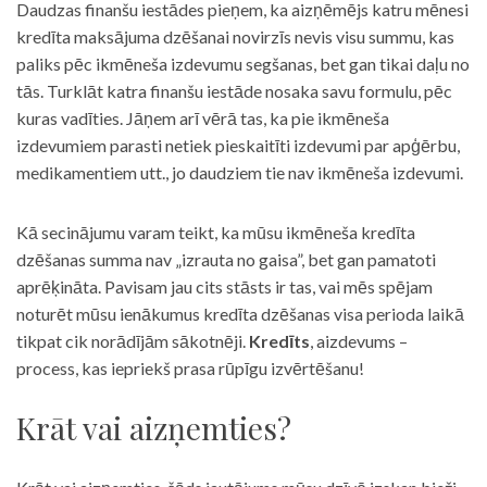
Daudzas finanšu iestādes pieņem, ka aizņēmējs katru mēnesi
kredīta maksājuma dzēšanai novirzīs nevis visu summu, kas
paliks pēc ikmēneša izdevumu segšanas, bet gan tikai daļu no
tās. Turklāt katra finanšu iestāde nosaka savu formulu, pēc
kuras vadīties. Jāņem arī vērā tas, ka pie ikmēneša
izdevumiem parasti netiek pieskaitīti izdevumi par apģērbu,
medikamentiem utt., jo daudziem tie nav ikmēneša izdevumi.
Kā secinājumu varam teikt, ka mūsu ikmēneša kredīta
dzēšanas summa nav „izrauta no gaisa”, bet gan pamatoti
aprēķināta. Pavisam jau cits stāsts ir tas, vai mēs spējam
noturēt mūsu ienākumus kredīta dzēšanas visa perioda laikā
tikpat cik norādījām sākotnēji.
Kredīts
, aizdevums –
process, kas iepriekš prasa rūpīgu izvērtēšanu!
Krāt vai aizņemties?