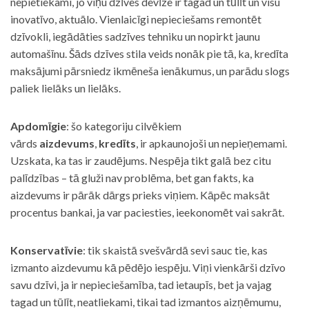
nepietiekami, jo viņu dzīves devīze ir tagad un tūlīt un visu
inovatīvo, aktuālo. Vienlaicīgi nepieciešams remontēt
dzīvokli, iegādāties sadzīves tehniku un nopirkt jaunu
automašīnu. Šāds dzīves stila veids nonāk pie tā, ka, kredīta
maksājumi pārsniedz ikmēneša ienākumus, un parādu slogs
paliek lielāks un lielāks.
Apdomīgie
: šo kategoriju cilvēkiem
vārds
aizdevums
,
kredīts
, ir apkaunojoši un nepieņemami.
Uzskata, ka tas ir zaudējums. Nespēja tikt galā bez citu
palīdzības – tā gluži nav problēma, bet gan fakts, ka
aizdevums ir pārāk dārgs prieks viņiem. Kāpēc maksāt
procentus bankai, ja var paciesties, ieekonomēt vai sakrāt.
Konservatīvie
: tik skaistā svešvārdā sevi sauc tie, kas
izmanto aizdevumu kā pēdējo iespēju. Viņi vienkārši dzīvo
savu dzīvi, ja ir nepieciešamība, tad ietaupīs, bet ja vajag
tagad un tūlīt, neatliekami, tikai tad izmantos aizņēmumu,