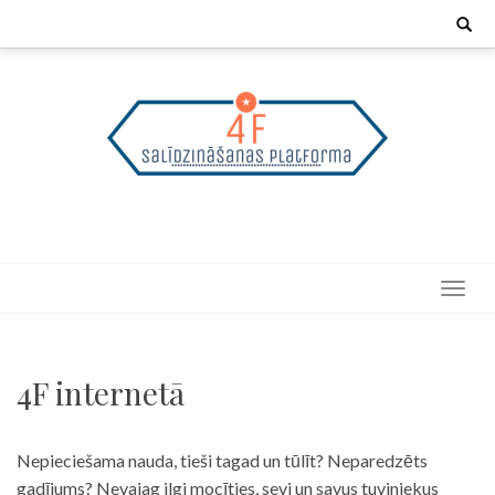
Skip
Search
for:
to
content
4F internetā
Nepieciešama nauda, tieši tagad un tūlīt? Neparedzēts
gadījums? Nevajag ilgi mocīties, sevi un savus tuviniekus