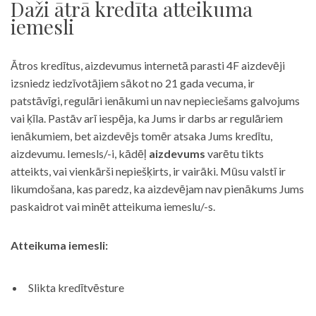
Daži ātrā kredīta atteikuma
iemesli
Ātros kredītus, aizdevumus internetā parasti 4F aizdevēji
izsniedz iedzīvotājiem sākot no 21 gada vecuma, ir
patstāvīgi, regulāri ienākumi un nav nepieciešams galvojums
vai ķīla. Pastāv arī iespēja, ka Jums ir darbs ar regulāriem
ienākumiem, bet aizdevējs tomēr atsaka Jums kredītu,
aizdevumu. Iemesls/-i, kādēļ
aizdevums
varētu tikts
atteikts, vai vienkārši nepiešķirts, ir vairāki. Mūsu valstī ir
likumdošana, kas paredz, ka aizdevējam nav pienākums Jums
paskaidrot vai minēt atteikuma iemeslu/-s.
Atteikuma iemesli:
Slikta kredītvēsture