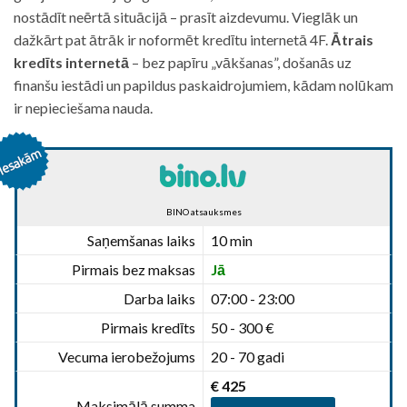
nostādīt neērtā situācijā – prasīt aizdevumu. Vieglāk un
dažkārt pat ātrāk ir noformēt kredītu internetā 4F.
Ātrais
kredīts internetā
– bez papīru „vākšanas”, došanās uz
finanšu iestādi un papildus paskaidrojumiem, kādam nolūkam
ir nepieciešama nauda.
BINO atsauksmes
Saņemšanas laiks
10 min
Pirmais bez maksas
Jā
Darba laiks
07:00 - 23:00
Pirmais kredīts
50 - 300 €
Vecuma ierobežojums
20 - 70 gadi
€ 425
Maksimālā summa