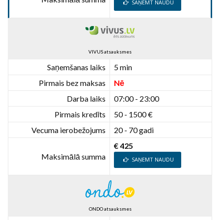
SAŅEMT NAUDU
VIVUS atsauksmes
Saņemšanas laiks
5 min
Pirmais bez maksas
Nē
Darba laiks
07:00 - 23:00
Pirmais kredīts
50 - 1500 €
Vecuma ierobežojums
20 - 70 gadi
€ 425
Maksimālā summa
SAŅEMT NAUDU
ONDO atsauksmes