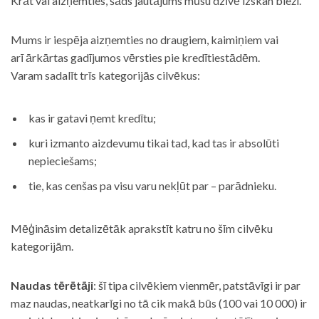
Krāt vai aizņemties, šāds jautājums mūsu dzīvē izskan bieži.
Mums ir iespēja aizņemties no draugiem, kaimiņiem vai
arī ārkārtas gadījumos vērsties pie kredītiestādēm.
Varam sadalīt trīs kategorijās cilvēkus:
kas ir gatavi ņemt kredītu;
kuri izmanto aizdevumu tikai tad, kad tas ir absolūti
nepieciešams;
tie, kas cenšas pa visu varu nekļūt par – parādnieku.
Mēģināsim detalizētāk aprakstīt katru no šīm cilvēku
kategorijām.
Naudas tērētāji
: šī tipa cilvēkiem vienmēr, patstāvīgi ir par
maz naudas, neatkarīgi no tā cik makā būs (100 vai 10 000) ir