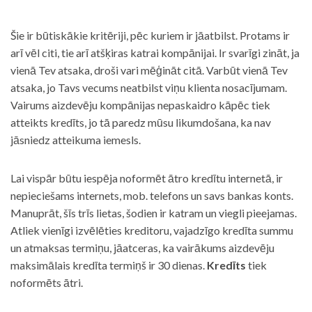
Šie ir būtiskākie kritēriji, pēc kuriem ir jāatbilst. Protams ir
arī vēl citi, tie arī atšķiras katrai kompānijai. Ir svarīgi zināt, ja
vienā Tev atsaka, droši vari mēģināt citā. Varbūt vienā Tev
atsaka, jo Tavs vecums neatbilst viņu klienta nosacījumam.
Vairums aizdevēju kompānijas nepaskaidro kāpēc tiek
atteikts kredīts, jo tā paredz mūsu likumdošana, ka nav
jāsniedz atteikuma iemesls.
Lai vispār būtu iespēja noformēt ātro kredītu internetā, ir
nepieciešams internets, mob. telefons un savs bankas konts.
Manuprāt, šīs trīs lietas, šodien ir katram un viegli pieejamas.
Atliek vienīgi izvēlēties kreditoru, vajadzīgo kredīta summu
un atmaksas termiņu, jāatceras, ka vairākums aizdevēju
maksimālais kredīta termiņš ir 30 dienas.
Kredīts
tiek
noformēts ātri.