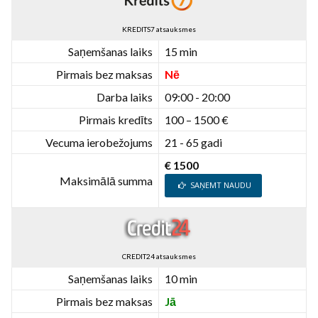
KREDITS7 atsauksmes
Saņemšanas laiks
15 min
Pirmais bez maksas
Nē
Darba laiks
09:00 - 20:00
Pirmais kredīts
100 – 1500 €
Vecuma ierobežojums
21 - 65 gadi
€ 1500
Maksimālā summa
SAŅEMT NAUDU
CREDIT24 atsauksmes
Saņemšanas laiks
10 min
Pirmais bez maksas
Jā