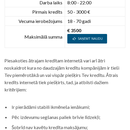
Darba laiks
8:00 - 22:00
Pirmais kredīts
50 - 3000 €
Vecuma ierobežojums
18 - 70 gadi
€ 3500
Maksimālā summa
SAŅEMT NAUDU
Piesakoties ātrajam kredītam internetā vari arī ātri
noskaidrot kura no daudzajām kredītu kompānijām ir tieši
Tev piemērotākā un vai vispār piešķirs Tev kredītu. Ātrais
kredīts internetā tiek piešķirts, tad, ja atbilsti dažiem
kritērijiem:
Ir pierādāmi stabili ikmēneša ienākumi;
Pēc izdevumu segšanas paliek brīvie līdzekļi;
Šobrīd nav kavētu kredīta maksājumu;