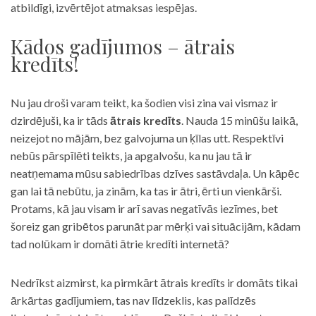
atbildīgi, izvērtējot atmaksas iespējas.
Kādos gadījumos – ātrais
kredīts!
Nu jau droši varam teikt, ka šodien visi zina vai vismaz ir
dzirdējuši, ka ir tāds
ātrais kredīts
. Nauda 15 minūšu laikā,
neizejot no mājām, bez galvojuma un ķīlas utt. Respektīvi
nebūs pārspīlēti teikts, ja apgalvošu, ka nu jau tā ir
neatņemama mūsu sabiedrības dzīves sastāvdaļa. Un kāpēc
gan lai tā nebūtu, ja zinām, ka tas ir ātri, ērti un vienkārši.
Protams, kā jau visam ir arī savas negatīvās iezīmes, bet
šoreiz gan gribētos parunāt par mērķi vai situācijām, kādam
tad nolūkam ir domāti ātrie kredīti internetā?
Nedrīkst aizmirst, ka pirmkārt ātrais kredīts ir domāts tikai
ārkārtas gadījumiem, tas nav līdzeklis, kas palīdzēs