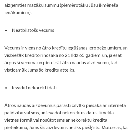
aizņemties mazāku summu (piemērotāku Jūsu ikmēneša
ienākumiem).
Neatbilstošs vecums
Vecums ir viens no ātro kredītu iegūšanas ierobežojumiem, un
visbiežāk kreditori nosaka no 21 līdz 65 gadiem, un, ja esat
ārpus šī vecuma un pieteicāt ātro naudas aizdevumu, tad
visticamāk Jums šo kredītu atteiks.
Ievadīti nekorekti dati
Ātros naudas aizdevumus parasti cilvēki piesaka ar interneta
palīdzību vai sms, un ievadot nekorektus datus tīmekļa
vietnes formā vai nosūtot sms ar nekorektu kredīta
pieteikumu, Jums šis aizdevums netiks piešķirts. Jāatceras, ka