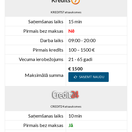
KREDITS7 atsauksmes
Saņemšanas laiks
15 min
Pirmais bez maksas
Nē
Darba laiks
09:00 - 20:00
Pirmais kredīts
100 – 1500 €
Vecuma ierobežojums
21 - 65 gadi
€ 1500
Maksimālā summa
SAŅEMT NAUDU
CREDIT24 atsauksmes
Saņemšanas laiks
10 min
Pirmais bez maksas
Jā