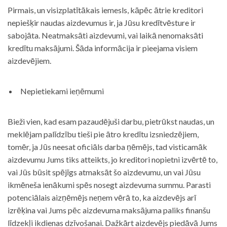
Pirmais, un visizplatītākais iemesls, kāpēc ātrie kreditori
nepiešķir naudas aizdevumus ir, ja Jūsu kredītvēsture ir
sabojāta. Neatmaksāti aizdevumi, vai laikā nenomaksāti
kredītu maksājumi. Šāda informācija ir pieejama visiem
aizdevējiem.
Nepietiekami ieņēmumi
Bieži vien, kad esam pazaudējuši darbu, pietrūkst naudas, un
meklējam palīdzību tieši pie ātro kredītu izsniedzējiem,
tomēr, ja Jūs neesat oficiāls darba ņēmējs, tad visticamāk
aizdevumu Jums tiks atteikts, jo kreditori nopietni izvērtē to,
vai Jūs būsit spējīgs atmaksāt šo aizdevumu, un vai Jūsu
ikmēneša ienākumi spēs nosegt aizdevuma summu. Parasti
potenciālais aizņēmējs neņem vērā to, ka aizdevējs arī
izrēķina vai Jums pēc aizdevuma maksājuma paliks finanšu
līdzekļi ikdienas dzīvošanai. Dažkārt aizdevējs piedāvā Jums