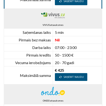
SAŅEMT NAUDU
VIVUS atsauksmes
Saņemšanas laiks
5 min
Pirmais bez maksas
Nē
Darba laiks
07:00 - 23:00
Pirmais kredīts
50 - 1500 €
Vecuma ierobežojums
20 - 70 gadi
€ 425
Maksimālā summa
SAŅEMT NAUDU
ONDO atsauksmes