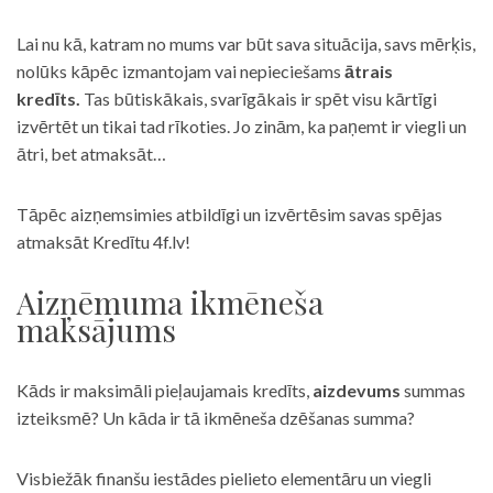
Lai nu kā, katram no mums var būt sava situācija, savs mērķis,
nolūks kāpēc izmantojam vai nepieciešams
ātrais
kredīts.
Tas būtiskākais, svarīgākais ir spēt visu kārtīgi
izvērtēt un tikai tad rīkoties. Jo zinām, ka paņemt ir viegli un
ātri, bet atmaksāt…
Tāpēc aizņemsimies atbildīgi un izvērtēsim savas spējas
atmaksāt Kredītu 4f.lv!
Aizņēmuma ikmēneša
maksājums
Kāds ir maksimāli pieļaujamais kredīts,
aizdevums
summas
izteiksmē? Un kāda ir tā ikmēneša dzēšanas summa?
Visbiežāk finanšu iestādes pielieto elementāru un viegli