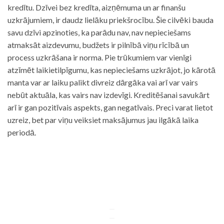
kredītu. Dzīvei bez kredīta, aizņēmuma un ar finanšu
uzkrājumiem, ir daudz lielāku priekšrocību. Šie cilvēki bauda
savu dzīvi apzinoties, ka parādu nav, nav nepieciešams
atmaksāt aizdevumu, budžets ir pilnībā viņu rīcībā un
process uzkrāšana ir norma. Pie trūkumiem var vienīgi
atzīmēt laikietilpīgumu, kas nepieciešams uzkrājot, jo kārotā
manta var ar laiku palikt divreiz dārgāka vai arī var vairs
nebūt aktuāla, kas vairs nav izdevīgi. Kreditēšanai savukārt
arī ir gan pozitīvais aspekts, gan negatīvais. Preci varat lietot
uzreiz, bet par viņu veiksiet maksājumus jau ilgākā laika
periodā.