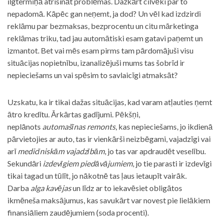
ilgtermiņā atrisināt problēmas. Dažkārt cilvēki par to
nepadomā. Kāpēc gan neņemt, ja dod? Un vēl kad izdzirdi
reklāmu par bezmaksas, bezprocentu un citu mārketinga
reklāmas triku, tad jau automātiski esam gatavi paņemt un
izmantot. Bet vai mēs esam pirms tam pārdomājuši visu
situācijas nopietnību, izanalizējuši mums tas šobrīd ir
nepieciešams un vai spēsim to savlaicīgi atmaksāt?
Uzskatu, ka ir tikai dažas situācijas, kad varam atļauties ņemt
ātro kredītu. Ārkārtas gadījumi. Pēkšņi,
neplānots
automašīnas remonts
, kas nepieciešams, jo ikdienā
pārvietojies ar auto, tas ir vienkārši neizbēgami, vajadzīgi vai
arī
medicīniskām vajadzībām
, jo tas var apdraudēt veselību.
Sekundāri
izdevīgiem piedāvājumiem
, jo tie parasti ir izdevīgi
tikai tagad un tūlīt, jo nākotnē tas ļaus ietaupīt vairāk.
Darba
alga kavējas
un līdz ar to iekavēsiet obligātos
ikmēneša maksājumus, kas savukārt var novest pie lielākiem
finansiāliem zaudējumiem (soda procenti).