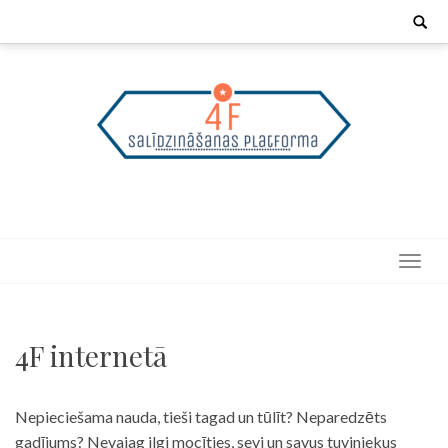
Skip
Search
for:
to
content
4F internetā
Nepieciešama nauda, tieši tagad un tūlīt? Neparedzēts
gadījums? Nevajag ilgi mocīties, sevi un savus tuviniekus