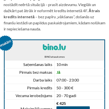
nostādīt neērtā situācijā – prasīt aizdevumu. Vieglāk un
dažkārt pat ātrāk ir noformēt kredītu internetā 4F.
Ātrais
kredīts internetā
– bez papīru „vākšanas”, došanās uz
finanšu iestādi un papildus paskaidrojumiem, kādam nolūkam
ir nepieciešama nauda.
BINO atsauksmes
Saņemšanas laiks
10 min
Pirmais bez maksas
Jā
Darba laiks
07:00 - 23:00
Pirmais kredīts
50 - 300 €
Vecuma ierobežojums
20 - 70 gadi
€ 425
Maksimālā summa