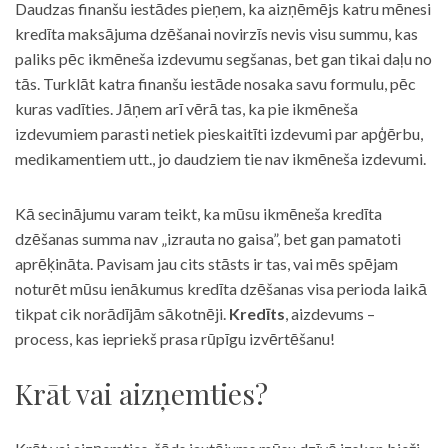
Daudzas finanšu iestādes pieņem, ka aizņēmējs katru mēnesi
kredīta maksājuma dzēšanai novirzīs nevis visu summu, kas
paliks pēc ikmēneša izdevumu segšanas, bet gan tikai daļu no
tās. Turklāt katra finanšu iestāde nosaka savu formulu, pēc
kuras vadīties. Jāņem arī vērā tas, ka pie ikmēneša
izdevumiem parasti netiek pieskaitīti izdevumi par apģērbu,
medikamentiem utt., jo daudziem tie nav ikmēneša izdevumi.
Kā secinājumu varam teikt, ka mūsu ikmēneša kredīta
dzēšanas summa nav „izrauta no gaisa”, bet gan pamatoti
aprēķināta. Pavisam jau cits stāsts ir tas, vai mēs spējam
noturēt mūsu ienākumus kredīta dzēšanas visa perioda laikā
tikpat cik norādījām sākotnēji.
Kredīts
, aizdevums –
process, kas iepriekš prasa rūpīgu izvērtēšanu!
Krāt vai aizņemties?