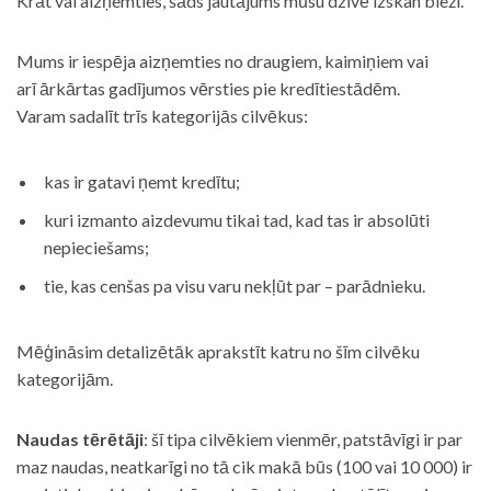
Krāt vai aizņemties, šāds jautājums mūsu dzīvē izskan bieži.
Mums ir iespēja aizņemties no draugiem, kaimiņiem vai
arī ārkārtas gadījumos vērsties pie kredītiestādēm.
Varam sadalīt trīs kategorijās cilvēkus:
kas ir gatavi ņemt kredītu;
kuri izmanto aizdevumu tikai tad, kad tas ir absolūti
nepieciešams;
tie, kas cenšas pa visu varu nekļūt par – parādnieku.
Mēģināsim detalizētāk aprakstīt katru no šīm cilvēku
kategorijām.
Naudas tērētāji
: šī tipa cilvēkiem vienmēr, patstāvīgi ir par
maz naudas, neatkarīgi no tā cik makā būs (100 vai 10 000) ir