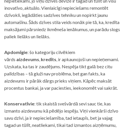
nepietiekami, jo viņu dzīves devīze ir tagad un tūlīt un visu
inovatīvo, aktuālo. Vienlaicīgi nepieciešams remontēt
dzīvokli, iegādāties sadzīves tehniku un nopirkt jaunu
automašīnu. Šāds dzīves stila veids nonāk pie tā, ka, kredīta
maksājumi pārsniedz ikmēneša ienākumus, un parādu slogs
paliek lielāks un lielāks.
Apdomīgie
: šo kategoriju cilvēkiem
vārds
aizdevums
,
kredīts
, ir apkaunojoši un nepieņemami.
Uzskata, ka tas ir zaudējums. Nespēja tikt galā bez citu
palīdzības – tā gluži nav problēma, bet gan fakts, ka
aizdevums ir pārāk dārgs prieks viņiem. Kāpēc maksāt
procentus bankai, ja var paciesties, ieekonomēt vai sakrāt.
Konservatīvie
: tik skaistā svešvārdā sevi sauc tie, kas
izmanto aizdevumu kā pēdējo iespēju. Viņi vienkārši dzīvo
savu dzīvi, ja ir nepieciešamība, tad ietaupīs, bet ja vajag
tagad un tūlīt, neatliekami, tikai tad izmantos aizņēmumu,