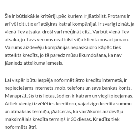
Šie ir būtiskākie kritēriji, pēc kuriem ir jāatbilst. Protams ir
arī vēl citi, tie arī atšķiras katrai kompānijai. Ir svarīgi zināt, ja
vienā Tev atsaka, droši vari mēģināt citā. Varbūt vienā Tev
atsaka, jo Tavs vecums neatbilst viņu klienta nosacījumam.
Vairums aizdevēju kompānijas nepaskaidro kāpēc tiek
atteikts kredīts, jo tā paredz mūsu likumdošana, ka nav
jāsniedz atteikuma iemesls.
Lai vispār būtu iespēja noformēt ātro kredītu internetā, ir
nepieciešams internets, mob. telefons un savs bankas konts.
Manuprāt, šīs trīs lietas, šodien ir katram un viegli pieejamas.
Atliek vienīgi izvēlēties kreditoru, vajadzīgo kredīta summu
un atmaksas termiņu, jāatceras, ka vairākums aizdevēju
maksimālais kredīta termiņš ir 30 dienas.
Kredīts
tiek
noformēts ātri.