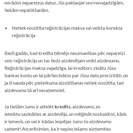
norādot nepareizus datus, Jūs pakļaujat sevi nevajadzīgām,
liekām nepatikšanām.
Netiek nosūtīta reģistrācijas maksa vai veikta korekta
reģistrācija
Bieži gadās, kad kredīta ņēmējs neuzmanības pēc nepareizi
veic reģistrāciju un tas liedz aizdevējam veikt aizdevumu.
Reģistrācijas maksa vajadzīga, lai kreditors zinātu Jūsu
bankas kontu un lai pārliecinātos par Jūsu datu precizitāti, un
ja šī nauda pēc pieteikuma aizsūtīšanas netiek nosūtīta, tad
aizdevumu tā arī nesaņemsiet.
Ja tiešām Jums ir atteikt
kredīts
, aizdevums, es
ieteiktu sazināties ar aizdevēju, un mēģināt noskaidrot, kāds
ir iemesls, un vai ir kādas iespējas Jums šo aizdevumu
saņemt! Atcerēsimies, ka ir nepieciešams aizņemties