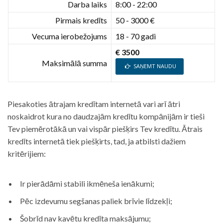
Darba laiks
8:00 - 22:00
Pirmais kredīts
50 - 3000 €
Vecuma ierobežojums
18 - 70 gadi
€ 3500
Maksimālā summa
SAŅEMT NAUDU
Piesakoties ātrajam kredītam internetā vari arī ātri
noskaidrot kura no daudzajām kredītu kompānijām ir tieši
Tev piemērotākā un vai vispār piešķirs Tev kredītu. Ātrais
kredīts internetā tiek piešķirts, tad, ja atbilsti dažiem
kritērijiem:
Ir pierādāmi stabili ikmēneša ienākumi;
Pēc izdevumu segšanas paliek brīvie līdzekļi;
Šobrīd nav kavētu kredīta maksājumu;