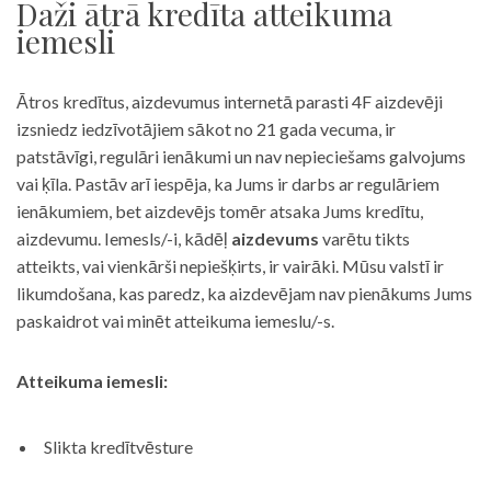
Daži ātrā kredīta atteikuma
iemesli
Ātros kredītus, aizdevumus internetā parasti 4F aizdevēji
izsniedz iedzīvotājiem sākot no 21 gada vecuma, ir
patstāvīgi, regulāri ienākumi un nav nepieciešams galvojums
vai ķīla. Pastāv arī iespēja, ka Jums ir darbs ar regulāriem
ienākumiem, bet aizdevējs tomēr atsaka Jums kredītu,
aizdevumu. Iemesls/-i, kādēļ
aizdevums
varētu tikts
atteikts, vai vienkārši nepiešķirts, ir vairāki. Mūsu valstī ir
likumdošana, kas paredz, ka aizdevējam nav pienākums Jums
paskaidrot vai minēt atteikuma iemeslu/-s.
Atteikuma iemesli:
Slikta kredītvēsture