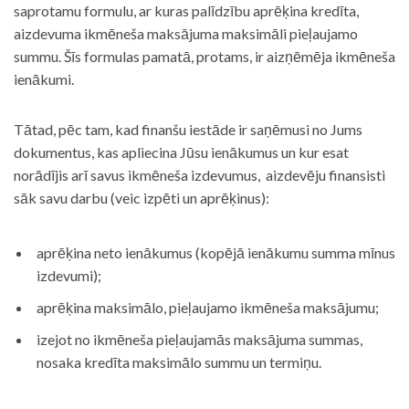
saprotamu formulu, ar kuras palīdzību aprēķina kredīta,
aizdevuma ikmēneša maksājuma maksimāli pieļaujamo
summu. Šīs formulas pamatā, protams, ir aizņēmēja ikmēneša
ienākumi.
Tātad, pēc tam, kad finanšu iestāde ir saņēmusi no Jums
dokumentus, kas apliecina Jūsu ienākumus un kur esat
norādījis arī savus ikmēneša izdevumus, aizdevēju finansisti
sāk savu darbu (veic izpēti un aprēķinus):
aprēķina neto ienākumus (kopējā ienākumu summa mīnus
izdevumi);
aprēķina maksimālo, pieļaujamo ikmēneša maksājumu;
izejot no ikmēneša pieļaujamās maksājuma summas,
nosaka kredīta maksimālo summu un termiņu.