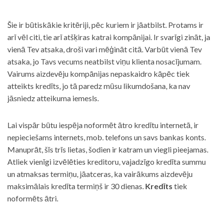
Šie ir būtiskākie kritēriji, pēc kuriem ir jāatbilst. Protams ir
arī vēl citi, tie arī atšķiras katrai kompānijai. Ir svarīgi zināt, ja
vienā Tev atsaka, droši vari mēģināt citā. Varbūt vienā Tev
atsaka, jo Tavs vecums neatbilst viņu klienta nosacījumam.
Vairums aizdevēju kompānijas nepaskaidro kāpēc tiek
atteikts kredīts, jo tā paredz mūsu likumdošana, ka nav
jāsniedz atteikuma iemesls.
Lai vispār būtu iespēja noformēt ātro kredītu internetā, ir
nepieciešams internets, mob. telefons un savs bankas konts.
Manuprāt, šīs trīs lietas, šodien ir katram un viegli pieejamas.
Atliek vienīgi izvēlēties kreditoru, vajadzīgo kredīta summu
un atmaksas termiņu, jāatceras, ka vairākums aizdevēju
maksimālais kredīta termiņš ir 30 dienas.
Kredīts
tiek
noformēts ātri.