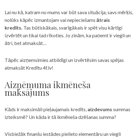
Lai nu kā, katram no mums var būt sava situācija, savs mērķis,
nolūks kāpēc izmantojam vai nepieciešams
ātrais
kredīts.
Tas būtiskākais, svarīgākais ir spēt visu kārtīgi
izvērtēt un tikai tad rīkoties. Jo zinām, ka paņemt ir viegli un
ātri, bet atmaksāt…
Tāpēc aizņemsimies atbildīgi un izvērtēsim savas spējas
atmaksāt Kredītu 4f.lv!
Aizņēmuma ikmēneša
maksājums
Kāds ir maksimāli pieļaujamais kredīts,
aizdevums
summas
izteiksmē? Un kāda ir tā ikmēneša dzēšanas summa?
Visbiežāk finanšu iestādes pielieto elementāru un viegli