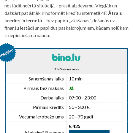
nostādīt neērtā situācijā – prasīt aizdevumu. Vieglāk un
dažkārt pat ātrāk ir noformēt kredītu internetā 4F.
Ātrais
kredīts internetā
– bez papīru „vākšanas”, došanās uz
finanšu iestādi un papildus paskaidrojumiem, kādam nolūkam
ir nepieciešama nauda.
BINO atsauksmes
Saņemšanas laiks
10 min
Pirmais bez maksas
Jā
Darba laiks
07:00 - 23:00
Pirmais kredīts
50 - 300 €
Vecuma ierobežojums
20 - 70 gadi
€ 425
Maksimālā summa