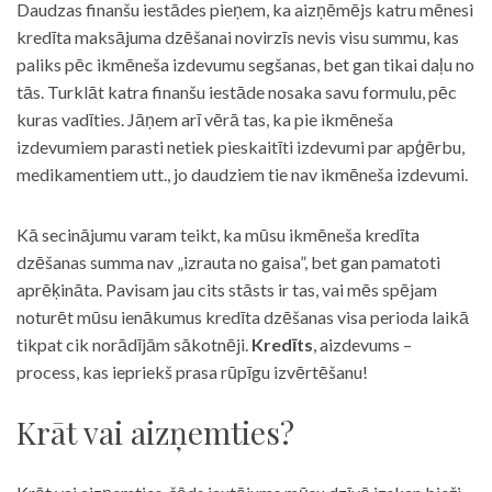
Daudzas finanšu iestādes pieņem, ka aizņēmējs katru mēnesi
kredīta maksājuma dzēšanai novirzīs nevis visu summu, kas
paliks pēc ikmēneša izdevumu segšanas, bet gan tikai daļu no
tās. Turklāt katra finanšu iestāde nosaka savu formulu, pēc
kuras vadīties. Jāņem arī vērā tas, ka pie ikmēneša
izdevumiem parasti netiek pieskaitīti izdevumi par apģērbu,
medikamentiem utt., jo daudziem tie nav ikmēneša izdevumi.
Kā secinājumu varam teikt, ka mūsu ikmēneša kredīta
dzēšanas summa nav „izrauta no gaisa”, bet gan pamatoti
aprēķināta. Pavisam jau cits stāsts ir tas, vai mēs spējam
noturēt mūsu ienākumus kredīta dzēšanas visa perioda laikā
tikpat cik norādījām sākotnēji.
Kredīts
, aizdevums –
process, kas iepriekš prasa rūpīgu izvērtēšanu!
Krāt vai aizņemties?