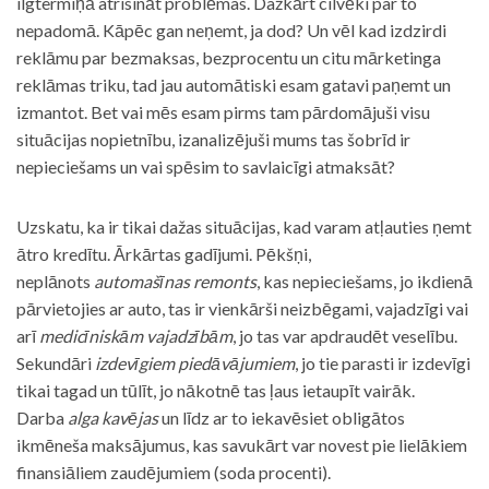
ilgtermiņā atrisināt problēmas. Dažkārt cilvēki par to
nepadomā. Kāpēc gan neņemt, ja dod? Un vēl kad izdzirdi
reklāmu par bezmaksas, bezprocentu un citu mārketinga
reklāmas triku, tad jau automātiski esam gatavi paņemt un
izmantot. Bet vai mēs esam pirms tam pārdomājuši visu
situācijas nopietnību, izanalizējuši mums tas šobrīd ir
nepieciešams un vai spēsim to savlaicīgi atmaksāt?
Uzskatu, ka ir tikai dažas situācijas, kad varam atļauties ņemt
ātro kredītu. Ārkārtas gadījumi. Pēkšņi,
neplānots
automašīnas remonts
, kas nepieciešams, jo ikdienā
pārvietojies ar auto, tas ir vienkārši neizbēgami, vajadzīgi vai
arī
medicīniskām vajadzībām
, jo tas var apdraudēt veselību.
Sekundāri
izdevīgiem piedāvājumiem
, jo tie parasti ir izdevīgi
tikai tagad un tūlīt, jo nākotnē tas ļaus ietaupīt vairāk.
Darba
alga kavējas
un līdz ar to iekavēsiet obligātos
ikmēneša maksājumus, kas savukārt var novest pie lielākiem
finansiāliem zaudējumiem (soda procenti).