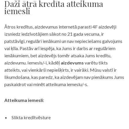
Daži ātrā kredīta atteikuma
iemesli
Ātros kredītus, aizdevumus internetā parasti 4F aizdevēji
izsniedz iedzīvotājiem sākot no 21 gada vecuma, ir
patstāvīgi, regulāri ienākumi un nav nepieciešams galvojums
vai ķīla. Pastāv arī iespēja, ka Jums ir darbs ar regulāriem
ienākumiem, bet aizdevējs tomēr atsaka Jums kredītu,
aizdevumu. Iemesls/-i, kādēļ
aizdevums
varētu tikts
atteikts, vai vienkārši nepiešķirts, ir vairāki. Mūsu valstī ir
likumdošana, kas paredz, ka aizdevējam nav pienākums Jums
paskaidrot vai minēt atteikuma iemeslu/-s.
Atteikuma iemesli:
Slikta kredītvēsture