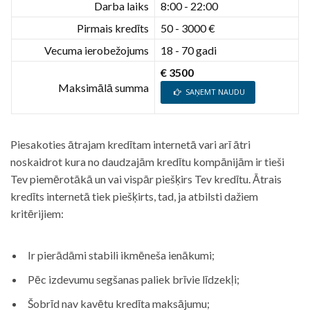
Darba laiks
8:00 - 22:00
Pirmais kredīts
50 - 3000 €
Vecuma ierobežojums
18 - 70 gadi
€ 3500
Maksimālā summa
SAŅEMT NAUDU
Piesakoties ātrajam kredītam internetā vari arī ātri
noskaidrot kura no daudzajām kredītu kompānijām ir tieši
Tev piemērotākā un vai vispār piešķirs Tev kredītu. Ātrais
kredīts internetā tiek piešķirts, tad, ja atbilsti dažiem
kritērijiem:
Ir pierādāmi stabili ikmēneša ienākumi;
Pēc izdevumu segšanas paliek brīvie līdzekļi;
Šobrīd nav kavētu kredīta maksājumu;