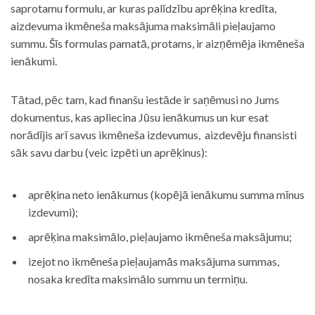
saprotamu formulu, ar kuras palīdzību aprēķina kredīta,
aizdevuma ikmēneša maksājuma maksimāli pieļaujamo
summu. Šīs formulas pamatā, protams, ir aizņēmēja ikmēneša
ienākumi.
Tātad, pēc tam, kad finanšu iestāde ir saņēmusi no Jums
dokumentus, kas apliecina Jūsu ienākumus un kur esat
norādījis arī savus ikmēneša izdevumus, aizdevēju finansisti
sāk savu darbu (veic izpēti un aprēķinus):
aprēķina neto ienākumus (kopējā ienākumu summa mīnus
izdevumi);
aprēķina maksimālo, pieļaujamo ikmēneša maksājumu;
izejot no ikmēneša pieļaujamās maksājuma summas,
nosaka kredīta maksimālo summu un termiņu.