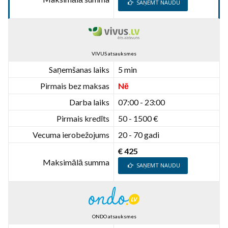
SAŅEMT NAUDU
VIVUS atsauksmes
Saņemšanas laiks
5 min
Pirmais bez maksas
Nē
Darba laiks
07:00 - 23:00
Pirmais kredīts
50 - 1500 €
Vecuma ierobežojums
20 - 70 gadi
€ 425
Maksimālā summa
SAŅEMT NAUDU
ONDO atsauksmes