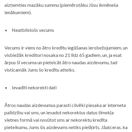
aizņemties mazāku summu (piemērotāku Jūsu ikmēneša
ienākumiem).
Neatbilstošs vecums
Vecums ir viens no ātro kredītu iegūšanas ierobežojumiem, un
visbiežāk kreditori nosaka no 21 līdz 65 gadiem, un, ja esat
ārpus šī vecuma un pieteicāt ātro naudas aizdevumu, tad
visticamāk Jums šo kredītu atteiks.
Ievadīti nekorekti dati
Ātros naudas aizdevumus parasti cilvēki piesaka ar interneta
palīdzību vai sms, un ievadot nekorektus datus tīmekļa
vietnes formā vai nosūtot sms ar nekorektu kredīta
pieteikumu, Jums šis aizdevums netiks piešķirts. Jāatceras, ka