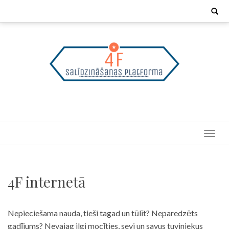
Skip
Search
for:
to
content
4F internetā
Nepieciešama nauda, tieši tagad un tūlīt? Neparedzēts
gadījums? Nevajag ilgi mocīties, sevi un savus tuviniekus