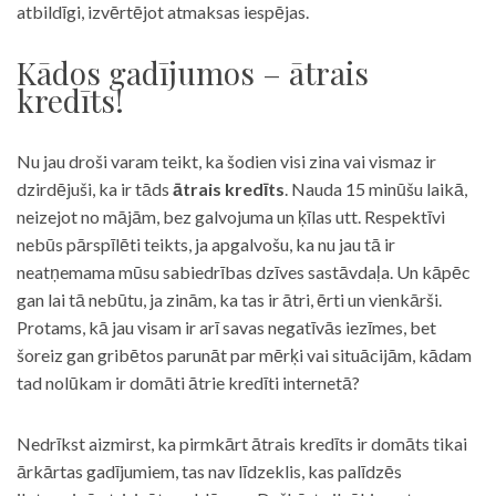
atbildīgi, izvērtējot atmaksas iespējas.
Kādos gadījumos – ātrais
kredīts!
Nu jau droši varam teikt, ka šodien visi zina vai vismaz ir
dzirdējuši, ka ir tāds
ātrais kredīts
. Nauda 15 minūšu laikā,
neizejot no mājām, bez galvojuma un ķīlas utt. Respektīvi
nebūs pārspīlēti teikts, ja apgalvošu, ka nu jau tā ir
neatņemama mūsu sabiedrības dzīves sastāvdaļa. Un kāpēc
gan lai tā nebūtu, ja zinām, ka tas ir ātri, ērti un vienkārši.
Protams, kā jau visam ir arī savas negatīvās iezīmes, bet
šoreiz gan gribētos parunāt par mērķi vai situācijām, kādam
tad nolūkam ir domāti ātrie kredīti internetā?
Nedrīkst aizmirst, ka pirmkārt ātrais kredīts ir domāts tikai
ārkārtas gadījumiem, tas nav līdzeklis, kas palīdzēs