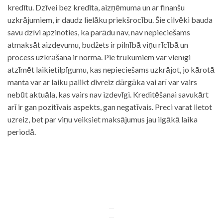
kredītu. Dzīvei bez kredīta, aizņēmuma un ar finanšu
uzkrājumiem, ir daudz lielāku priekšrocību. Šie cilvēki bauda
savu dzīvi apzinoties, ka parādu nav, nav nepieciešams
atmaksāt aizdevumu, budžets ir pilnībā viņu rīcībā un
process uzkrāšana ir norma. Pie trūkumiem var vienīgi
atzīmēt laikietilpīgumu, kas nepieciešams uzkrājot, jo kārotā
manta var ar laiku palikt divreiz dārgāka vai arī var vairs
nebūt aktuāla, kas vairs nav izdevīgi. Kreditēšanai savukārt
arī ir gan pozitīvais aspekts, gan negatīvais. Preci varat lietot
uzreiz, bet par viņu veiksiet maksājumus jau ilgākā laika
periodā.