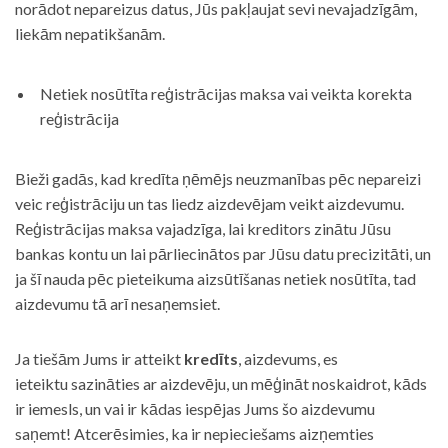
norādot nepareizus datus, Jūs pakļaujat sevi nevajadzīgām,
liekām nepatikšanām.
Netiek nosūtīta reģistrācijas maksa vai veikta korekta
reģistrācija
Bieži gadās, kad kredīta ņēmējs neuzmanības pēc nepareizi
veic reģistrāciju un tas liedz aizdevējam veikt aizdevumu.
Reģistrācijas maksa vajadzīga, lai kreditors zinātu Jūsu
bankas kontu un lai pārliecinātos par Jūsu datu precizitāti, un
ja šī nauda pēc pieteikuma aizsūtīšanas netiek nosūtīta, tad
aizdevumu tā arī nesaņemsiet.
Ja tiešām Jums ir atteikt
kredīts
, aizdevums, es
ieteiktu sazināties ar aizdevēju, un mēģināt noskaidrot, kāds
ir iemesls, un vai ir kādas iespējas Jums šo aizdevumu
saņemt! Atcerēsimies, ka ir nepieciešams aizņemties