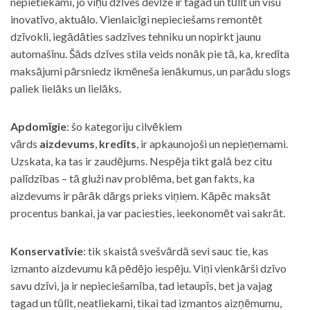
nepietiekami, jo viņu dzīves devīze ir tagad un tūlīt un visu
inovatīvo, aktuālo. Vienlaicīgi nepieciešams remontēt
dzīvokli, iegādāties sadzīves tehniku un nopirkt jaunu
automašīnu. Šāds dzīves stila veids nonāk pie tā, ka, kredīta
maksājumi pārsniedz ikmēneša ienākumus, un parādu slogs
paliek lielāks un lielāks.
Apdomīgie
: šo kategoriju cilvēkiem
vārds
aizdevums
,
kredīts
, ir apkaunojoši un nepieņemami.
Uzskata, ka tas ir zaudējums. Nespēja tikt galā bez citu
palīdzības – tā gluži nav problēma, bet gan fakts, ka
aizdevums ir pārāk dārgs prieks viņiem. Kāpēc maksāt
procentus bankai, ja var paciesties, ieekonomēt vai sakrāt.
Konservatīvie
: tik skaistā svešvārdā sevi sauc tie, kas
izmanto aizdevumu kā pēdējo iespēju. Viņi vienkārši dzīvo
savu dzīvi, ja ir nepieciešamība, tad ietaupīs, bet ja vajag
tagad un tūlīt, neatliekami, tikai tad izmantos aizņēmumu,