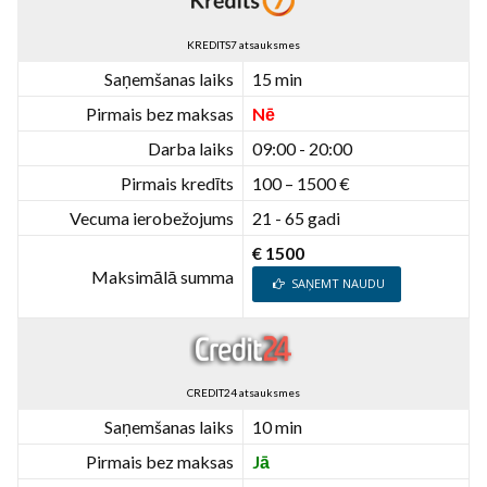
KREDITS7 atsauksmes
Saņemšanas laiks
15 min
Pirmais bez maksas
Nē
Darba laiks
09:00 - 20:00
Pirmais kredīts
100 – 1500 €
Vecuma ierobežojums
21 - 65 gadi
€ 1500
Maksimālā summa
SAŅEMT NAUDU
CREDIT24 atsauksmes
Saņemšanas laiks
10 min
Pirmais bez maksas
Jā