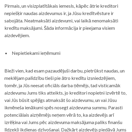
Pirmais, un visizplatītākais iemesls, kāpēc ātrie kreditori
nepiešķir naudas aizdevumus ir, ja Jūsu kredītvēsture ir
sabojāta. Neatmaksāti aizdevumi, vai laikā nenomaksāti
kredītu maksājumi. Šāda informācija ir pieejama visiem
aizdevējiem.
Nepietiekami ieņēmumi
Bieži vien, kad esam pazaudējuši darbu, pietrūkst naudas, un
meklējam palīdzību tieši pie ātro kredītu izsniedzējiem,
tomēr, ja Jūs neesat oficiāls darba ņēmējs, tad visticamāk
aizdevumu Jums tiks atteikts, jo kreditori nopietni izvērtē to,
vai Jūs būsit spējīgs atmaksāt šo aizdevumu, un vai Jūsu
ikmēneša ienākumi spēs nosegt aizdevuma summu. Parasti
potenciālais aizņēmējs neņem vērā to, ka aizdevējs arī
izrēķina vai Jums pēc aizdevuma maksājuma paliks finanšu
līdzekļi ikdienas dzīvošanai. Dažkārt aizdevējs piedāvā Jums