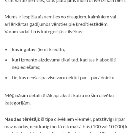
Krāt vai aizņemties, šāds jautājums mūsu dzīvē izskan bieži.
Mums ir iespēja aizņemties no draugiem, kaimiņiem vai
arī ārkārtas gadījumos vērsties pie kredītiestādēm.
Varam sadalīt trīs kategorijās cilvēkus:
kas ir gatavi ņemt kredītu;
kuri izmanto aizdevumu tikai tad, kad tas ir absolūti
nepieciešams;
tie, kas cenšas pa visu varu nekļūt par – parādnieku.
Mēģināsim detalizētāk aprakstīt katru no šīm cilvēku
kategorijām.
Naudas tērētāji
: šī tipa cilvēkiem vienmēr, patstāvīgi ir par
maz naudas, neatkarīgi no tā cik makā būs (100 vai 10 000) ir