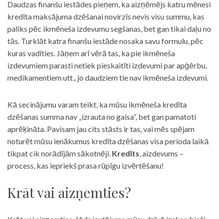
Daudzas finanšu iestādes pieņem, ka aizņēmējs katru mēnesi
kredīta maksājuma dzēšanai novirzīs nevis visu summu, kas
paliks pēc ikmēneša izdevumu segšanas, bet gan tikai daļu no
tās. Turklāt katra finanšu iestāde nosaka savu formulu, pēc
kuras vadīties. Jāņem arī vērā tas, ka pie ikmēneša
izdevumiem parasti netiek pieskaitīti izdevumi par apģērbu,
medikamentiem utt., jo daudziem tie nav ikmēneša izdevumi.
Kā secinājumu varam teikt, ka mūsu ikmēneša kredīta
dzēšanas summa nav „izrauta no gaisa”, bet gan pamatoti
aprēķināta. Pavisam jau cits stāsts ir tas, vai mēs spējam
noturēt mūsu ienākumus kredīta dzēšanas visa perioda laikā
tikpat cik norādījām sākotnēji.
Kredīts
, aizdevums –
process, kas iepriekš prasa rūpīgu izvērtēšanu!
Krāt vai aizņemties?