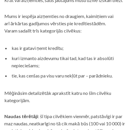
Krāt vai aizņemties, šāds jautājums mūsu dzīvē izskan bieži.
Mums ir iespēja aizņemties no draugiem, kaimiņiem vai
arī ārkārtas gadījumos vērsties pie kredītiestādēm.
Varam sadalīt trīs kategorijās cilvēkus:
kas ir gatavi ņemt kredītu;
kuri izmanto aizdevumu tikai tad, kad tas ir absolūti
nepieciešams;
tie, kas cenšas pa visu varu nekļūt par – parādnieku.
Mēģināsim detalizētāk aprakstīt katru no šīm cilvēku
kategorijām.
Naudas tērētāji
: šī tipa cilvēkiem vienmēr, patstāvīgi ir par
maz naudas, neatkarīgi no tā cik makā būs (100 vai 10 000) ir