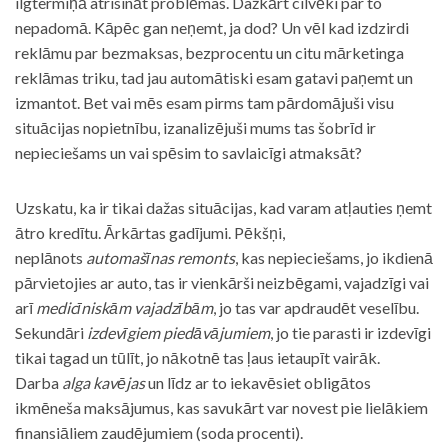
ilgtermiņā atrisināt problēmas. Dažkārt cilvēki par to
nepadomā. Kāpēc gan neņemt, ja dod? Un vēl kad izdzirdi
reklāmu par bezmaksas, bezprocentu un citu mārketinga
reklāmas triku, tad jau automātiski esam gatavi paņemt un
izmantot. Bet vai mēs esam pirms tam pārdomājuši visu
situācijas nopietnību, izanalizējuši mums tas šobrīd ir
nepieciešams un vai spēsim to savlaicīgi atmaksāt?
Uzskatu, ka ir tikai dažas situācijas, kad varam atļauties ņemt
ātro kredītu. Ārkārtas gadījumi. Pēkšņi,
neplānots
automašīnas remonts
, kas nepieciešams, jo ikdienā
pārvietojies ar auto, tas ir vienkārši neizbēgami, vajadzīgi vai
arī
medicīniskām vajadzībām
, jo tas var apdraudēt veselību.
Sekundāri
izdevīgiem piedāvājumiem
, jo tie parasti ir izdevīgi
tikai tagad un tūlīt, jo nākotnē tas ļaus ietaupīt vairāk.
Darba
alga kavējas
un līdz ar to iekavēsiet obligātos
ikmēneša maksājumus, kas savukārt var novest pie lielākiem
finansiāliem zaudējumiem (soda procenti).