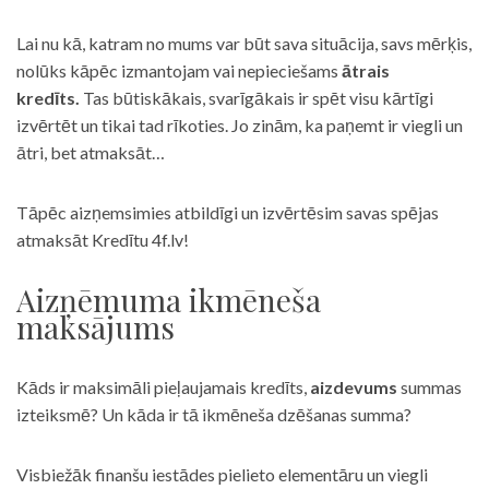
Lai nu kā, katram no mums var būt sava situācija, savs mērķis,
nolūks kāpēc izmantojam vai nepieciešams
ātrais
kredīts.
Tas būtiskākais, svarīgākais ir spēt visu kārtīgi
izvērtēt un tikai tad rīkoties. Jo zinām, ka paņemt ir viegli un
ātri, bet atmaksāt…
Tāpēc aizņemsimies atbildīgi un izvērtēsim savas spējas
atmaksāt Kredītu 4f.lv!
Aizņēmuma ikmēneša
maksājums
Kāds ir maksimāli pieļaujamais kredīts,
aizdevums
summas
izteiksmē? Un kāda ir tā ikmēneša dzēšanas summa?
Visbiežāk finanšu iestādes pielieto elementāru un viegli