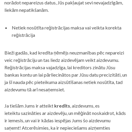
norādot nepareizus datus, Jūs pakļaujat sevi nevajadzīgām,
liekām nepatikšanām.
Netiek nosūtīta reģistrācijas maksa vai veikta korekta
reģistrācija
Bieži gadās, kad kredīta ņēmējs neuzmanības pēc nepareizi
veic reģistrāciju un tas liedz aizdevējam veikt aizdevumu.
Reģistrācijas maksa vajadzīga, lai kreditors zinātu Jūsu
bankas kontu un lai pārliecinātos par Jūsu datu precizitāti, un
ja šī nauda pēc pieteikuma aizsūtīšanas netiek nosūtīta, tad
aizdevumu tā arī nesaņemsiet.
Ja tiešām Jums ir atteikt
kredīts
, aizdevums, es
ieteiktu sazināties ar aizdevēju, un mēģināt noskaidrot, kāds
ir iemesls, un vai ir kādas iespējas Jums šo aizdevumu
saņemt! Atcerēsimies, ka ir nepieciešams aizņemties