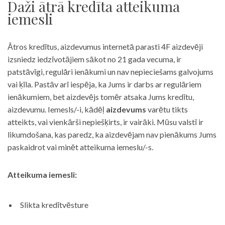
Daži ātrā kredīta atteikuma
iemesli
Ātros kredītus, aizdevumus internetā parasti 4F aizdevēji
izsniedz iedzīvotājiem sākot no 21 gada vecuma, ir
patstāvīgi, regulāri ienākumi un nav nepieciešams galvojums
vai ķīla. Pastāv arī iespēja, ka Jums ir darbs ar regulāriem
ienākumiem, bet aizdevējs tomēr atsaka Jums kredītu,
aizdevumu. Iemesls/-i, kādēļ
aizdevums
varētu tikts
atteikts, vai vienkārši nepiešķirts, ir vairāki. Mūsu valstī ir
likumdošana, kas paredz, ka aizdevējam nav pienākums Jums
paskaidrot vai minēt atteikuma iemeslu/-s.
Atteikuma iemesli:
Slikta kredītvēsture