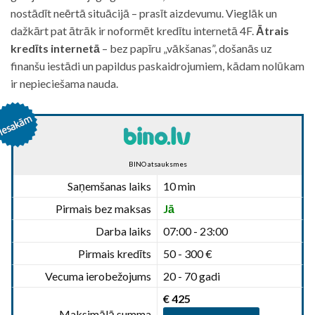
nostādīt neērtā situācijā – prasīt aizdevumu. Vieglāk un
dažkārt pat ātrāk ir noformēt kredītu internetā 4F.
Ātrais
kredīts internetā
– bez papīru „vākšanas”, došanās uz
finanšu iestādi un papildus paskaidrojumiem, kādam nolūkam
ir nepieciešama nauda.
BINO atsauksmes
Saņemšanas laiks
10 min
Pirmais bez maksas
Jā
Darba laiks
07:00 - 23:00
Pirmais kredīts
50 - 300 €
Vecuma ierobežojums
20 - 70 gadi
€ 425
Maksimālā summa