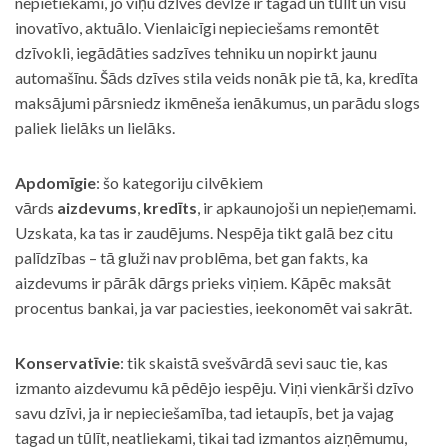
nepietiekami, jo viņu dzīves devīze ir tagad un tūlīt un visu
inovatīvo, aktuālo. Vienlaicīgi nepieciešams remontēt
dzīvokli, iegādāties sadzīves tehniku un nopirkt jaunu
automašīnu. Šāds dzīves stila veids nonāk pie tā, ka, kredīta
maksājumi pārsniedz ikmēneša ienākumus, un parādu slogs
paliek lielāks un lielāks.
Apdomīgie
: šo kategoriju cilvēkiem
vārds
aizdevums
,
kredīts
, ir apkaunojoši un nepieņemami.
Uzskata, ka tas ir zaudējums. Nespēja tikt galā bez citu
palīdzības – tā gluži nav problēma, bet gan fakts, ka
aizdevums ir pārāk dārgs prieks viņiem. Kāpēc maksāt
procentus bankai, ja var paciesties, ieekonomēt vai sakrāt.
Konservatīvie
: tik skaistā svešvārdā sevi sauc tie, kas
izmanto aizdevumu kā pēdējo iespēju. Viņi vienkārši dzīvo
savu dzīvi, ja ir nepieciešamība, tad ietaupīs, bet ja vajag
tagad un tūlīt, neatliekami, tikai tad izmantos aizņēmumu,