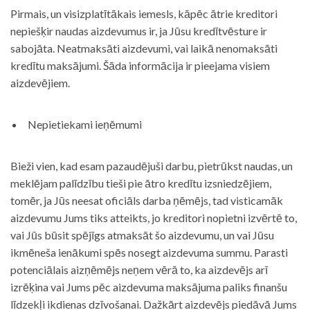
Pirmais, un visizplatītākais iemesls, kāpēc ātrie kreditori
nepiešķir naudas aizdevumus ir, ja Jūsu kredītvēsture ir
sabojāta. Neatmaksāti aizdevumi, vai laikā nenomaksāti
kredītu maksājumi. Šāda informācija ir pieejama visiem
aizdevējiem.
Nepietiekami ieņēmumi
Bieži vien, kad esam pazaudējuši darbu, pietrūkst naudas, un
meklējam palīdzību tieši pie ātro kredītu izsniedzējiem,
tomēr, ja Jūs neesat oficiāls darba ņēmējs, tad visticamāk
aizdevumu Jums tiks atteikts, jo kreditori nopietni izvērtē to,
vai Jūs būsit spējīgs atmaksāt šo aizdevumu, un vai Jūsu
ikmēneša ienākumi spēs nosegt aizdevuma summu. Parasti
potenciālais aizņēmējs neņem vērā to, ka aizdevējs arī
izrēķina vai Jums pēc aizdevuma maksājuma paliks finanšu
līdzekļi ikdienas dzīvošanai. Dažkārt aizdevējs piedāvā Jums