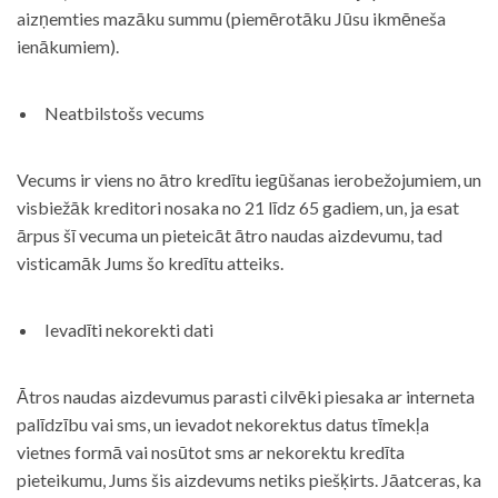
aizņemties mazāku summu (piemērotāku Jūsu ikmēneša
ienākumiem).
Neatbilstošs vecums
Vecums ir viens no ātro kredītu iegūšanas ierobežojumiem, un
visbiežāk kreditori nosaka no 21 līdz 65 gadiem, un, ja esat
ārpus šī vecuma un pieteicāt ātro naudas aizdevumu, tad
visticamāk Jums šo kredītu atteiks.
Ievadīti nekorekti dati
Ātros naudas aizdevumus parasti cilvēki piesaka ar interneta
palīdzību vai sms, un ievadot nekorektus datus tīmekļa
vietnes formā vai nosūtot sms ar nekorektu kredīta
pieteikumu, Jums šis aizdevums netiks piešķirts. Jāatceras, ka