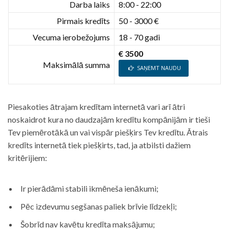
Darba laiks
8:00 - 22:00
Pirmais kredīts
50 - 3000 €
Vecuma ierobežojums
18 - 70 gadi
€ 3500
Maksimālā summa
SAŅEMT NAUDU
Piesakoties ātrajam kredītam internetā vari arī ātri
noskaidrot kura no daudzajām kredītu kompānijām ir tieši
Tev piemērotākā un vai vispār piešķirs Tev kredītu. Ātrais
kredīts internetā tiek piešķirts, tad, ja atbilsti dažiem
kritērijiem:
Ir pierādāmi stabili ikmēneša ienākumi;
Pēc izdevumu segšanas paliek brīvie līdzekļi;
Šobrīd nav kavētu kredīta maksājumu;