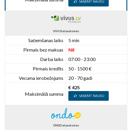
SAŅEMT NAUDU
VIVUS atsauksmes
Saņemšanas laiks
5 min
Pirmais bez maksas
Nē
Darba laiks
07:00 - 23:00
Pirmais kredīts
50 - 1500 €
Vecuma ierobežojums
20 - 70 gadi
€ 425
Maksimālā summa
SAŅEMT NAUDU
ONDO atsauksmes