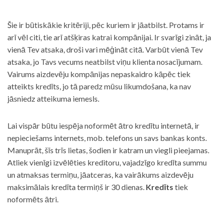
Šie ir būtiskākie kritēriji, pēc kuriem ir jāatbilst. Protams ir
arī vēl citi, tie arī atšķiras katrai kompānijai. Ir svarīgi zināt, ja
vienā Tev atsaka, droši vari mēģināt citā. Varbūt vienā Tev
atsaka, jo Tavs vecums neatbilst viņu klienta nosacījumam.
Vairums aizdevēju kompānijas nepaskaidro kāpēc tiek
atteikts kredīts, jo tā paredz mūsu likumdošana, ka nav
jāsniedz atteikuma iemesls.
Lai vispār būtu iespēja noformēt ātro kredītu internetā, ir
nepieciešams internets, mob. telefons un savs bankas konts.
Manuprāt, šīs trīs lietas, šodien ir katram un viegli pieejamas.
Atliek vienīgi izvēlēties kreditoru, vajadzīgo kredīta summu
un atmaksas termiņu, jāatceras, ka vairākums aizdevēju
maksimālais kredīta termiņš ir 30 dienas.
Kredīts
tiek
noformēts ātri.