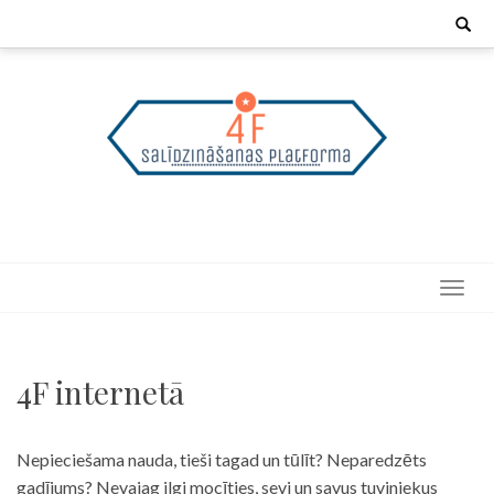
Skip
Search
for:
to
content
4F internetā
Nepieciešama nauda, tieši tagad un tūlīt? Neparedzēts
gadījums? Nevajag ilgi mocīties, sevi un savus tuviniekus