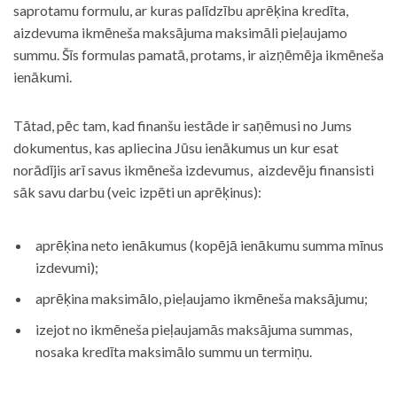
saprotamu formulu, ar kuras palīdzību aprēķina kredīta,
aizdevuma ikmēneša maksājuma maksimāli pieļaujamo
summu. Šīs formulas pamatā, protams, ir aizņēmēja ikmēneša
ienākumi.
Tātad, pēc tam, kad finanšu iestāde ir saņēmusi no Jums
dokumentus, kas apliecina Jūsu ienākumus un kur esat
norādījis arī savus ikmēneša izdevumus, aizdevēju finansisti
sāk savu darbu (veic izpēti un aprēķinus):
aprēķina neto ienākumus (kopējā ienākumu summa mīnus
izdevumi);
aprēķina maksimālo, pieļaujamo ikmēneša maksājumu;
izejot no ikmēneša pieļaujamās maksājuma summas,
nosaka kredīta maksimālo summu un termiņu.