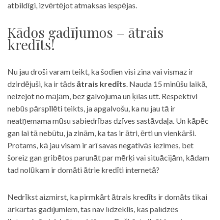
atbildīgi, izvērtējot atmaksas iespējas.
Kādos gadījumos – ātrais
kredīts!
Nu jau droši varam teikt, ka šodien visi zina vai vismaz ir
dzirdējuši, ka ir tāds
ātrais kredīts
. Nauda 15 minūšu laikā,
neizejot no mājām, bez galvojuma un ķīlas utt. Respektīvi
nebūs pārspīlēti teikts, ja apgalvošu, ka nu jau tā ir
neatņemama mūsu sabiedrības dzīves sastāvdaļa. Un kāpēc
gan lai tā nebūtu, ja zinām, ka tas ir ātri, ērti un vienkārši.
Protams, kā jau visam ir arī savas negatīvās iezīmes, bet
šoreiz gan gribētos parunāt par mērķi vai situācijām, kādam
tad nolūkam ir domāti ātrie kredīti internetā?
Nedrīkst aizmirst, ka pirmkārt ātrais kredīts ir domāts tikai
ārkārtas gadījumiem, tas nav līdzeklis, kas palīdzēs