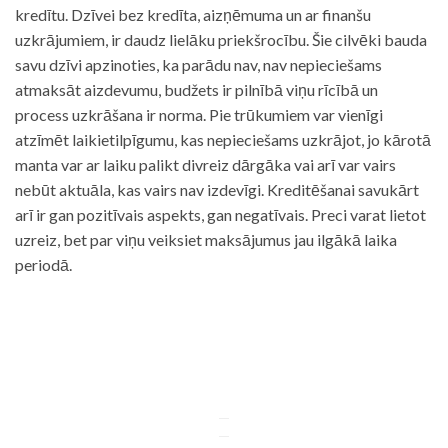
kredītu. Dzīvei bez kredīta, aizņēmuma un ar finanšu
uzkrājumiem, ir daudz lielāku priekšrocību. Šie cilvēki bauda
savu dzīvi apzinoties, ka parādu nav, nav nepieciešams
atmaksāt aizdevumu, budžets ir pilnībā viņu rīcībā un
process uzkrāšana ir norma. Pie trūkumiem var vienīgi
atzīmēt laikietilpīgumu, kas nepieciešams uzkrājot, jo kārotā
manta var ar laiku palikt divreiz dārgāka vai arī var vairs
nebūt aktuāla, kas vairs nav izdevīgi. Kreditēšanai savukārt
arī ir gan pozitīvais aspekts, gan negatīvais. Preci varat lietot
uzreiz, bet par viņu veiksiet maksājumus jau ilgākā laika
periodā.