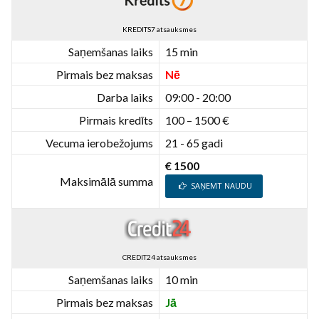
KREDITS7 atsauksmes
Saņemšanas laiks
15 min
Pirmais bez maksas
Nē
Darba laiks
09:00 - 20:00
Pirmais kredīts
100 – 1500 €
Vecuma ierobežojums
21 - 65 gadi
€ 1500
Maksimālā summa
SAŅEMT NAUDU
CREDIT24 atsauksmes
Saņemšanas laiks
10 min
Pirmais bez maksas
Jā