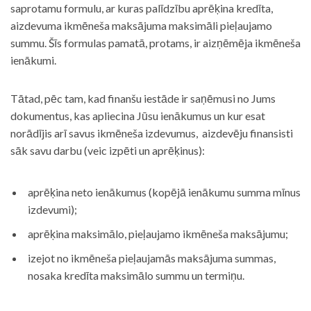
saprotamu formulu, ar kuras palīdzību aprēķina kredīta,
aizdevuma ikmēneša maksājuma maksimāli pieļaujamo
summu. Šīs formulas pamatā, protams, ir aizņēmēja ikmēneša
ienākumi.
Tātad, pēc tam, kad finanšu iestāde ir saņēmusi no Jums
dokumentus, kas apliecina Jūsu ienākumus un kur esat
norādījis arī savus ikmēneša izdevumus, aizdevēju finansisti
sāk savu darbu (veic izpēti un aprēķinus):
aprēķina neto ienākumus (kopējā ienākumu summa mīnus
izdevumi);
aprēķina maksimālo, pieļaujamo ikmēneša maksājumu;
izejot no ikmēneša pieļaujamās maksājuma summas,
nosaka kredīta maksimālo summu un termiņu.