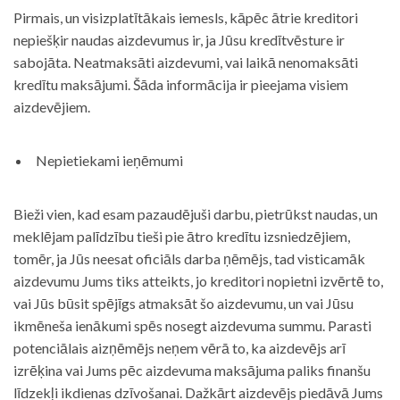
Pirmais, un visizplatītākais iemesls, kāpēc ātrie kreditori
nepiešķir naudas aizdevumus ir, ja Jūsu kredītvēsture ir
sabojāta. Neatmaksāti aizdevumi, vai laikā nenomaksāti
kredītu maksājumi. Šāda informācija ir pieejama visiem
aizdevējiem.
Nepietiekami ieņēmumi
Bieži vien, kad esam pazaudējuši darbu, pietrūkst naudas, un
meklējam palīdzību tieši pie ātro kredītu izsniedzējiem,
tomēr, ja Jūs neesat oficiāls darba ņēmējs, tad visticamāk
aizdevumu Jums tiks atteikts, jo kreditori nopietni izvērtē to,
vai Jūs būsit spējīgs atmaksāt šo aizdevumu, un vai Jūsu
ikmēneša ienākumi spēs nosegt aizdevuma summu. Parasti
potenciālais aizņēmējs neņem vērā to, ka aizdevējs arī
izrēķina vai Jums pēc aizdevuma maksājuma paliks finanšu
līdzekļi ikdienas dzīvošanai. Dažkārt aizdevējs piedāvā Jums