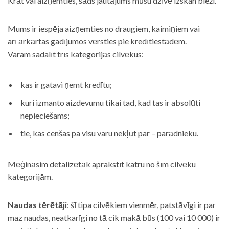
Krāt vai aizņemties, šāds jautājums mūsu dzīvē izskan bieži.
Mums ir iespēja aizņemties no draugiem, kaimiņiem vai
arī ārkārtas gadījumos vērsties pie kredītiestādēm.
Varam sadalīt trīs kategorijās cilvēkus:
kas ir gatavi ņemt kredītu;
kuri izmanto aizdevumu tikai tad, kad tas ir absolūti
nepieciešams;
tie, kas cenšas pa visu varu nekļūt par – parādnieku.
Mēģināsim detalizētāk aprakstīt katru no šīm cilvēku
kategorijām.
Naudas tērētāji
: šī tipa cilvēkiem vienmēr, patstāvīgi ir par
maz naudas, neatkarīgi no tā cik makā būs (100 vai 10 000) ir