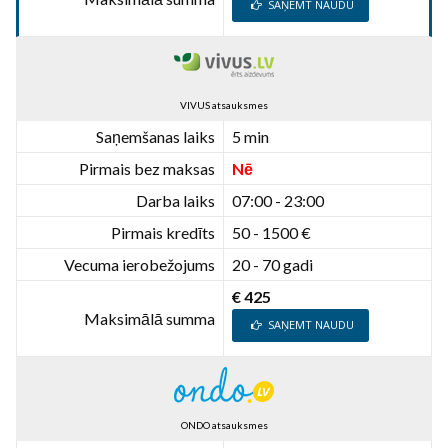
SAŅEMT NAUDU
VIVUS atsauksmes
Saņemšanas laiks
5 min
Pirmais bez maksas
Nē
Darba laiks
07:00 - 23:00
Pirmais kredīts
50 - 1500 €
Vecuma ierobežojums
20 - 70 gadi
€ 425
Maksimālā summa
SAŅEMT NAUDU
ONDO atsauksmes