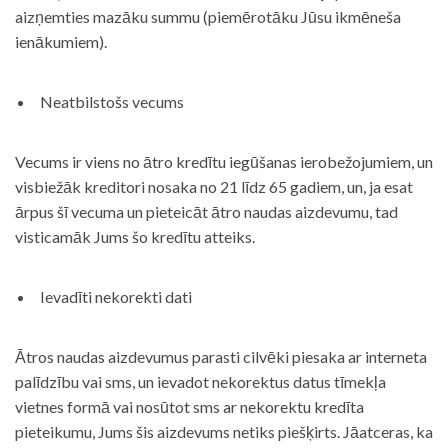
aizņemties mazāku summu (piemērotāku Jūsu ikmēneša
ienākumiem).
Neatbilstošs vecums
Vecums ir viens no ātro kredītu iegūšanas ierobežojumiem, un
visbiežāk kreditori nosaka no 21 līdz 65 gadiem, un, ja esat
ārpus šī vecuma un pieteicāt ātro naudas aizdevumu, tad
visticamāk Jums šo kredītu atteiks.
Ievadīti nekorekti dati
Ātros naudas aizdevumus parasti cilvēki piesaka ar interneta
palīdzību vai sms, un ievadot nekorektus datus tīmekļa
vietnes formā vai nosūtot sms ar nekorektu kredīta
pieteikumu, Jums šis aizdevums netiks piešķirts. Jāatceras, ka