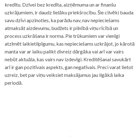
kredītu. Dzīvei bez kredīta, aizņēmuma un ar finanšu
uzkrājumiem, ir daudz lielāku priekšrocību. Šie cilvēki bauda
savu dzīvi apzinoties, ka parādu nav, nav nepieciešams
atmaksāt aizdevumu, budžets ir pilnībā viņu rīcībā un
process uzkrāšana ir norma. Pie trūkumiem var vienīgi
atzīmēt laikietilpīgumu, kas nepieciešams uzkrājot, jo kārotā
manta var ar laiku palikt divreiz dārgāka vai arī var vairs
nebūt aktuāla, kas vairs nav izdevīgi. Kreditēšanai savukārt
arī ir gan pozitīvais aspekts, gan negatīvais. Preci varat lietot
uzreiz, bet par viņu veiksiet maksājumus jau ilgākā laika
periodā.