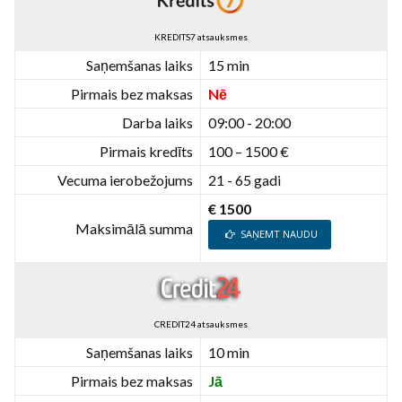
KREDITS7 atsauksmes
Saņemšanas laiks
15 min
Pirmais bez maksas
Nē
Darba laiks
09:00 - 20:00
Pirmais kredīts
100 – 1500 €
Vecuma ierobežojums
21 - 65 gadi
€ 1500
Maksimālā summa
SAŅEMT NAUDU
CREDIT24 atsauksmes
Saņemšanas laiks
10 min
Pirmais bez maksas
Jā