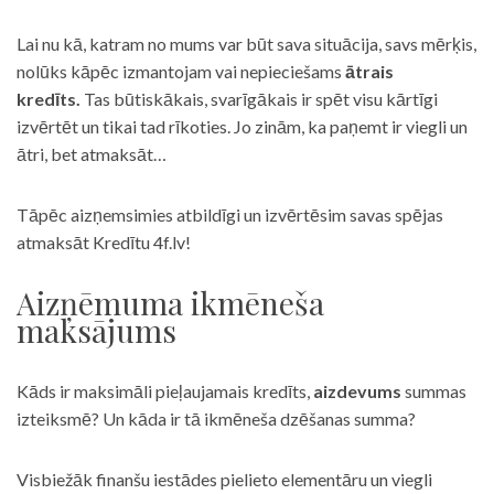
Lai nu kā, katram no mums var būt sava situācija, savs mērķis,
nolūks kāpēc izmantojam vai nepieciešams
ātrais
kredīts.
Tas būtiskākais, svarīgākais ir spēt visu kārtīgi
izvērtēt un tikai tad rīkoties. Jo zinām, ka paņemt ir viegli un
ātri, bet atmaksāt…
Tāpēc aizņemsimies atbildīgi un izvērtēsim savas spējas
atmaksāt Kredītu 4f.lv!
Aizņēmuma ikmēneša
maksājums
Kāds ir maksimāli pieļaujamais kredīts,
aizdevums
summas
izteiksmē? Un kāda ir tā ikmēneša dzēšanas summa?
Visbiežāk finanšu iestādes pielieto elementāru un viegli