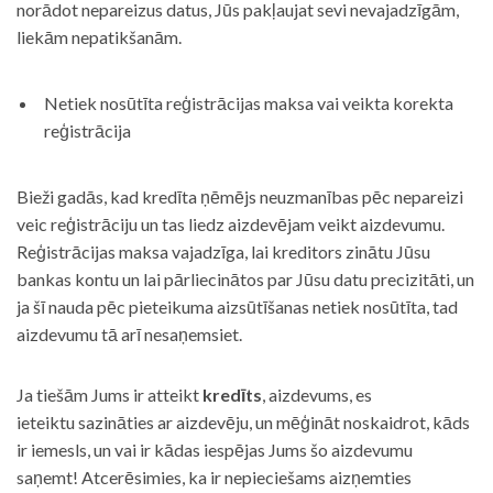
norādot nepareizus datus, Jūs pakļaujat sevi nevajadzīgām,
liekām nepatikšanām.
Netiek nosūtīta reģistrācijas maksa vai veikta korekta
reģistrācija
Bieži gadās, kad kredīta ņēmējs neuzmanības pēc nepareizi
veic reģistrāciju un tas liedz aizdevējam veikt aizdevumu.
Reģistrācijas maksa vajadzīga, lai kreditors zinātu Jūsu
bankas kontu un lai pārliecinātos par Jūsu datu precizitāti, un
ja šī nauda pēc pieteikuma aizsūtīšanas netiek nosūtīta, tad
aizdevumu tā arī nesaņemsiet.
Ja tiešām Jums ir atteikt
kredīts
, aizdevums, es
ieteiktu sazināties ar aizdevēju, un mēģināt noskaidrot, kāds
ir iemesls, un vai ir kādas iespējas Jums šo aizdevumu
saņemt! Atcerēsimies, ka ir nepieciešams aizņemties