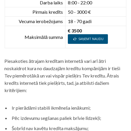
Darba laiks
8:00 - 22:00
Pirmais kredīts
50 - 3000 €
Vecuma ierobežojums
18 - 70 gadi
€ 3500
Maksimālā summa
SAŅEMT NAUDU
Piesakoties ātrajam kredītam internetā vari arī ātri
noskaidrot kura no daudzajām kredītu kompānijām ir tieši
Tev piemērotākā un vai vispār piešķirs Tev kredītu. Ātrais
kredīts internetā tiek piešķirts, tad, ja atbilsti dažiem
kritērijiem:
Ir pierādāmi stabili ikmēneša ienākumi;
Pēc izdevumu segšanas paliek brīvie līdzekļi;
Šobrīd nav kavētu kredīta maksājumu;