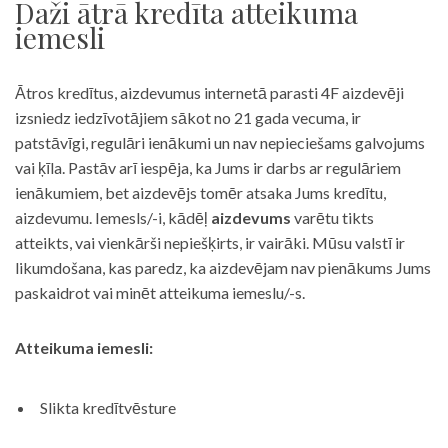
Daži ātrā kredīta atteikuma
iemesli
Ātros kredītus, aizdevumus internetā parasti 4F aizdevēji
izsniedz iedzīvotājiem sākot no 21 gada vecuma, ir
patstāvīgi, regulāri ienākumi un nav nepieciešams galvojums
vai ķīla. Pastāv arī iespēja, ka Jums ir darbs ar regulāriem
ienākumiem, bet aizdevējs tomēr atsaka Jums kredītu,
aizdevumu. Iemesls/-i, kādēļ
aizdevums
varētu tikts
atteikts, vai vienkārši nepiešķirts, ir vairāki. Mūsu valstī ir
likumdošana, kas paredz, ka aizdevējam nav pienākums Jums
paskaidrot vai minēt atteikuma iemeslu/-s.
Atteikuma iemesli:
Slikta kredītvēsture