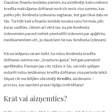
Daudzas finanšu iestādes pieņem, ka aizņēmējs katru mēnesi
kredīta maksājuma dzēšanai novirzīs nevis visu summu, kas
paliks pēc ikmēneša izdevumu segšanas, bet gan tikai daļu no
tās. Turklāt katra finanšu iestāde nosaka savu formulu, pēc
kuras vadīties. Jāņem arī vērā tas, ka pie ikmēneša
izdevumiem parasti netiek pieskaitīti izdevumi par apģērbu,
medikamentiem utt., jo daudziem tie nav ikmēneša izdevumi.
Kā secinājumu varam teikt, ka mūsu ikmēneša kredīta
dzēšanas summa nav „izrauta no gaisa”, bet gan pamatoti
aprēķināta. Pavisam jau cits stāsts ir tas, vai mēs spējam
noturēt mūsu ienākumus kredīta dzēšanas visa perioda laikā
tikpat cik norādījām sākotnēji.
Kredīts
, aizdevums –
process, kas iepriekš prasa rūpīgu izvērtēšanu!
Krāt vai aizņemties?