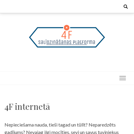
Skip
Search
for:
to
content
4F internetā
Nepieciešama nauda, tieši tagad un tūlīt? Neparedzēts
gadījums? Nevajag ilgi mocīties, sevi un savus tuviniekus