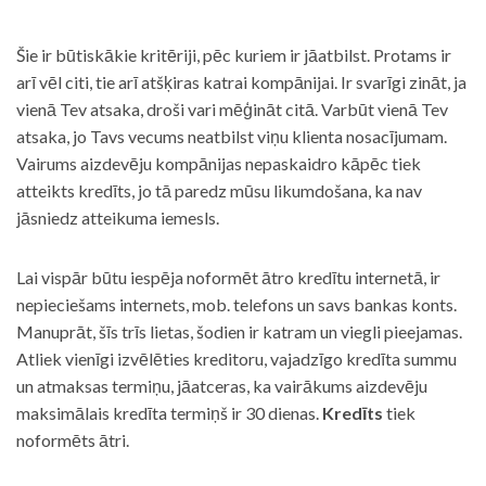
Šie ir būtiskākie kritēriji, pēc kuriem ir jāatbilst. Protams ir
arī vēl citi, tie arī atšķiras katrai kompānijai. Ir svarīgi zināt, ja
vienā Tev atsaka, droši vari mēģināt citā. Varbūt vienā Tev
atsaka, jo Tavs vecums neatbilst viņu klienta nosacījumam.
Vairums aizdevēju kompānijas nepaskaidro kāpēc tiek
atteikts kredīts, jo tā paredz mūsu likumdošana, ka nav
jāsniedz atteikuma iemesls.
Lai vispār būtu iespēja noformēt ātro kredītu internetā, ir
nepieciešams internets, mob. telefons un savs bankas konts.
Manuprāt, šīs trīs lietas, šodien ir katram un viegli pieejamas.
Atliek vienīgi izvēlēties kreditoru, vajadzīgo kredīta summu
un atmaksas termiņu, jāatceras, ka vairākums aizdevēju
maksimālais kredīta termiņš ir 30 dienas.
Kredīts
tiek
noformēts ātri.