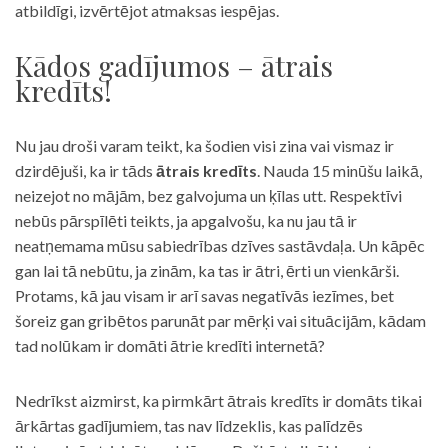
atbildīgi, izvērtējot atmaksas iespējas.
Kādos gadījumos – ātrais
kredīts!
Nu jau droši varam teikt, ka šodien visi zina vai vismaz ir
dzirdējuši, ka ir tāds
ātrais kredīts
. Nauda 15 minūšu laikā,
neizejot no mājām, bez galvojuma un ķīlas utt. Respektīvi
nebūs pārspīlēti teikts, ja apgalvošu, ka nu jau tā ir
neatņemama mūsu sabiedrības dzīves sastāvdaļa. Un kāpēc
gan lai tā nebūtu, ja zinām, ka tas ir ātri, ērti un vienkārši.
Protams, kā jau visam ir arī savas negatīvās iezīmes, bet
šoreiz gan gribētos parunāt par mērķi vai situācijām, kādam
tad nolūkam ir domāti ātrie kredīti internetā?
Nedrīkst aizmirst, ka pirmkārt ātrais kredīts ir domāts tikai
ārkārtas gadījumiem, tas nav līdzeklis, kas palīdzēs