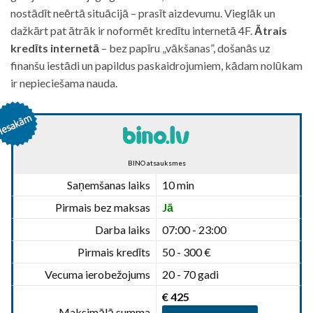
nostādīt neērtā situācijā – prasīt aizdevumu. Vieglāk un
dažkārt pat ātrāk ir noformēt kredītu internetā 4F.
Ātrais
kredīts internetā
– bez papīru „vākšanas”, došanās uz
finanšu iestādi un papildus paskaidrojumiem, kādam nolūkam
ir nepieciešama nauda.
BINO atsauksmes
Saņemšanas laiks
10 min
Pirmais bez maksas
Jā
Darba laiks
07:00 - 23:00
Pirmais kredīts
50 - 300 €
Vecuma ierobežojums
20 - 70 gadi
€ 425
Maksimālā summa