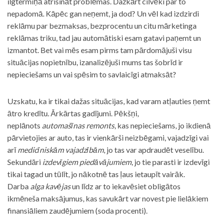
ilgtermiņā atrisināt problēmas. Dažkārt cilvēki par to
nepadomā. Kāpēc gan neņemt, ja dod? Un vēl kad izdzirdi
reklāmu par bezmaksas, bezprocentu un citu mārketinga
reklāmas triku, tad jau automātiski esam gatavi paņemt un
izmantot. Bet vai mēs esam pirms tam pārdomājuši visu
situācijas nopietnību, izanalizējuši mums tas šobrīd ir
nepieciešams un vai spēsim to savlaicīgi atmaksāt?
Uzskatu, ka ir tikai dažas situācijas, kad varam atļauties ņemt
ātro kredītu. Ārkārtas gadījumi. Pēkšņi,
neplānots
automašīnas remonts
, kas nepieciešams, jo ikdienā
pārvietojies ar auto, tas ir vienkārši neizbēgami, vajadzīgi vai
arī
medicīniskām vajadzībām
, jo tas var apdraudēt veselību.
Sekundāri
izdevīgiem piedāvājumiem
, jo tie parasti ir izdevīgi
tikai tagad un tūlīt, jo nākotnē tas ļaus ietaupīt vairāk.
Darba
alga kavējas
un līdz ar to iekavēsiet obligātos
ikmēneša maksājumus, kas savukārt var novest pie lielākiem
finansiāliem zaudējumiem (soda procenti).