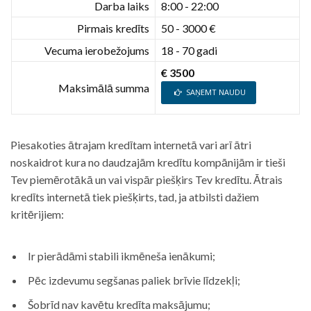
Darba laiks
8:00 - 22:00
Pirmais kredīts
50 - 3000 €
Vecuma ierobežojums
18 - 70 gadi
€ 3500
Maksimālā summa
SAŅEMT NAUDU
Piesakoties ātrajam kredītam internetā vari arī ātri
noskaidrot kura no daudzajām kredītu kompānijām ir tieši
Tev piemērotākā un vai vispār piešķirs Tev kredītu. Ātrais
kredīts internetā tiek piešķirts, tad, ja atbilsti dažiem
kritērijiem:
Ir pierādāmi stabili ikmēneša ienākumi;
Pēc izdevumu segšanas paliek brīvie līdzekļi;
Šobrīd nav kavētu kredīta maksājumu;