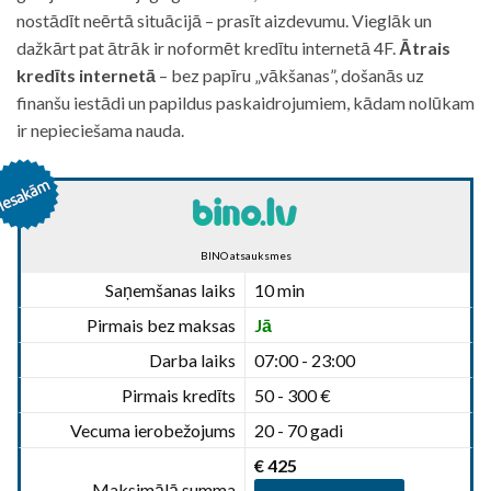
nostādīt neērtā situācijā – prasīt aizdevumu. Vieglāk un
dažkārt pat ātrāk ir noformēt kredītu internetā 4F.
Ātrais
kredīts internetā
– bez papīru „vākšanas”, došanās uz
finanšu iestādi un papildus paskaidrojumiem, kādam nolūkam
ir nepieciešama nauda.
BINO atsauksmes
Saņemšanas laiks
10 min
Pirmais bez maksas
Jā
Darba laiks
07:00 - 23:00
Pirmais kredīts
50 - 300 €
Vecuma ierobežojums
20 - 70 gadi
€ 425
Maksimālā summa