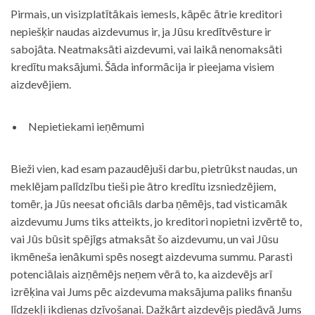
Pirmais, un visizplatītākais iemesls, kāpēc ātrie kreditori
nepiešķir naudas aizdevumus ir, ja Jūsu kredītvēsture ir
sabojāta. Neatmaksāti aizdevumi, vai laikā nenomaksāti
kredītu maksājumi. Šāda informācija ir pieejama visiem
aizdevējiem.
Nepietiekami ieņēmumi
Bieži vien, kad esam pazaudējuši darbu, pietrūkst naudas, un
meklējam palīdzību tieši pie ātro kredītu izsniedzējiem,
tomēr, ja Jūs neesat oficiāls darba ņēmējs, tad visticamāk
aizdevumu Jums tiks atteikts, jo kreditori nopietni izvērtē to,
vai Jūs būsit spējīgs atmaksāt šo aizdevumu, un vai Jūsu
ikmēneša ienākumi spēs nosegt aizdevuma summu. Parasti
potenciālais aizņēmējs neņem vērā to, ka aizdevējs arī
izrēķina vai Jums pēc aizdevuma maksājuma paliks finanšu
līdzekļi ikdienas dzīvošanai. Dažkārt aizdevējs piedāvā Jums