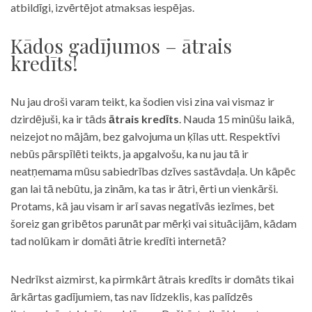
atbildīgi, izvērtējot atmaksas iespējas.
Kādos gadījumos – ātrais
kredīts!
Nu jau droši varam teikt, ka šodien visi zina vai vismaz ir
dzirdējuši, ka ir tāds
ātrais kredīts
. Nauda 15 minūšu laikā,
neizejot no mājām, bez galvojuma un ķīlas utt. Respektīvi
nebūs pārspīlēti teikts, ja apgalvošu, ka nu jau tā ir
neatņemama mūsu sabiedrības dzīves sastāvdaļa. Un kāpēc
gan lai tā nebūtu, ja zinām, ka tas ir ātri, ērti un vienkārši.
Protams, kā jau visam ir arī savas negatīvās iezīmes, bet
šoreiz gan gribētos parunāt par mērķi vai situācijām, kādam
tad nolūkam ir domāti ātrie kredīti internetā?
Nedrīkst aizmirst, ka pirmkārt ātrais kredīts ir domāts tikai
ārkārtas gadījumiem, tas nav līdzeklis, kas palīdzēs