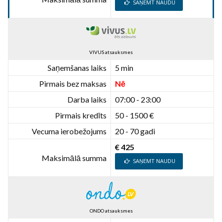
SAŅEMT NAUDU
VIVUS atsauksmes
Saņemšanas laiks
5 min
Pirmais bez maksas
Nē
Darba laiks
07:00 - 23:00
Pirmais kredīts
50 - 1500 €
Vecuma ierobežojums
20 - 70 gadi
€ 425
Maksimālā summa
SAŅEMT NAUDU
ONDO atsauksmes