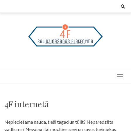
Skip
Search
for:
to
content
4F internetā
Nepieciešama nauda, tieši tagad un tūlīt? Neparedzēts
gadījums? Nevajag ilgi mocīties, sevi un savus tuviniekus