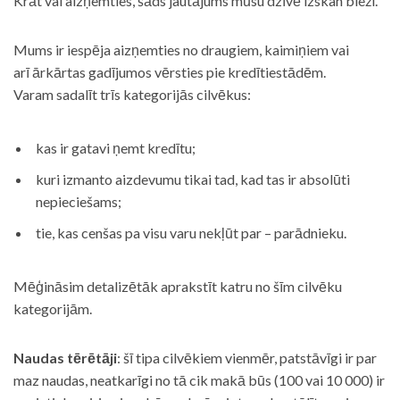
Krāt vai aizņemties, šāds jautājums mūsu dzīvē izskan bieži.
Mums ir iespēja aizņemties no draugiem, kaimiņiem vai
arī ārkārtas gadījumos vērsties pie kredītiestādēm.
Varam sadalīt trīs kategorijās cilvēkus:
kas ir gatavi ņemt kredītu;
kuri izmanto aizdevumu tikai tad, kad tas ir absolūti
nepieciešams;
tie, kas cenšas pa visu varu nekļūt par – parādnieku.
Mēģināsim detalizētāk aprakstīt katru no šīm cilvēku
kategorijām.
Naudas tērētāji
: šī tipa cilvēkiem vienmēr, patstāvīgi ir par
maz naudas, neatkarīgi no tā cik makā būs (100 vai 10 000) ir