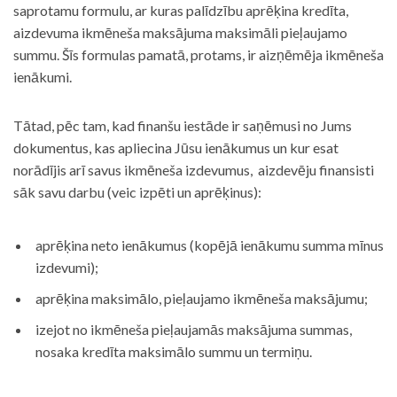
saprotamu formulu, ar kuras palīdzību aprēķina kredīta,
aizdevuma ikmēneša maksājuma maksimāli pieļaujamo
summu. Šīs formulas pamatā, protams, ir aizņēmēja ikmēneša
ienākumi.
Tātad, pēc tam, kad finanšu iestāde ir saņēmusi no Jums
dokumentus, kas apliecina Jūsu ienākumus un kur esat
norādījis arī savus ikmēneša izdevumus, aizdevēju finansisti
sāk savu darbu (veic izpēti un aprēķinus):
aprēķina neto ienākumus (kopējā ienākumu summa mīnus
izdevumi);
aprēķina maksimālo, pieļaujamo ikmēneša maksājumu;
izejot no ikmēneša pieļaujamās maksājuma summas,
nosaka kredīta maksimālo summu un termiņu.