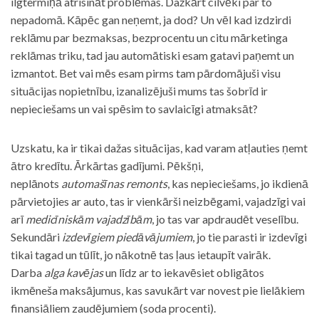
ilgtermiņā atrisināt problēmas. Dažkārt cilvēki par to
nepadomā. Kāpēc gan neņemt, ja dod? Un vēl kad izdzirdi
reklāmu par bezmaksas, bezprocentu un citu mārketinga
reklāmas triku, tad jau automātiski esam gatavi paņemt un
izmantot. Bet vai mēs esam pirms tam pārdomājuši visu
situācijas nopietnību, izanalizējuši mums tas šobrīd ir
nepieciešams un vai spēsim to savlaicīgi atmaksāt?
Uzskatu, ka ir tikai dažas situācijas, kad varam atļauties ņemt
ātro kredītu. Ārkārtas gadījumi. Pēkšņi,
neplānots
automašīnas remonts
, kas nepieciešams, jo ikdienā
pārvietojies ar auto, tas ir vienkārši neizbēgami, vajadzīgi vai
arī
medicīniskām vajadzībām
, jo tas var apdraudēt veselību.
Sekundāri
izdevīgiem piedāvājumiem
, jo tie parasti ir izdevīgi
tikai tagad un tūlīt, jo nākotnē tas ļaus ietaupīt vairāk.
Darba
alga kavējas
un līdz ar to iekavēsiet obligātos
ikmēneša maksājumus, kas savukārt var novest pie lielākiem
finansiāliem zaudējumiem (soda procenti).