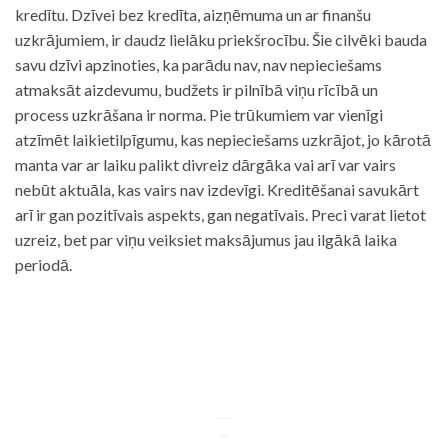
kredītu. Dzīvei bez kredīta, aizņēmuma un ar finanšu
uzkrājumiem, ir daudz lielāku priekšrocību. Šie cilvēki bauda
savu dzīvi apzinoties, ka parādu nav, nav nepieciešams
atmaksāt aizdevumu, budžets ir pilnībā viņu rīcībā un
process uzkrāšana ir norma. Pie trūkumiem var vienīgi
atzīmēt laikietilpīgumu, kas nepieciešams uzkrājot, jo kārotā
manta var ar laiku palikt divreiz dārgāka vai arī var vairs
nebūt aktuāla, kas vairs nav izdevīgi. Kreditēšanai savukārt
arī ir gan pozitīvais aspekts, gan negatīvais. Preci varat lietot
uzreiz, bet par viņu veiksiet maksājumus jau ilgākā laika
periodā.