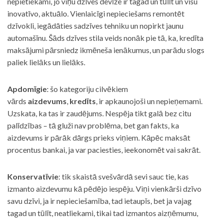
nepietiekami, jo viņu dzīves devīze ir tagad un tūlīt un visu
inovatīvo, aktuālo. Vienlaicīgi nepieciešams remontēt
dzīvokli, iegādāties sadzīves tehniku un nopirkt jaunu
automašīnu. Šāds dzīves stila veids nonāk pie tā, ka, kredīta
maksājumi pārsniedz ikmēneša ienākumus, un parādu slogs
paliek lielāks un lielāks.
Apdomīgie
: šo kategoriju cilvēkiem
vārds
aizdevums
,
kredīts
, ir apkaunojoši un nepieņemami.
Uzskata, ka tas ir zaudējums. Nespēja tikt galā bez citu
palīdzības – tā gluži nav problēma, bet gan fakts, ka
aizdevums ir pārāk dārgs prieks viņiem. Kāpēc maksāt
procentus bankai, ja var paciesties, ieekonomēt vai sakrāt.
Konservatīvie
: tik skaistā svešvārdā sevi sauc tie, kas
izmanto aizdevumu kā pēdējo iespēju. Viņi vienkārši dzīvo
savu dzīvi, ja ir nepieciešamība, tad ietaupīs, bet ja vajag
tagad un tūlīt, neatliekami, tikai tad izmantos aizņēmumu,