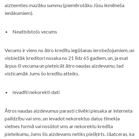
aizņemties mazāku summu (piemērotāku Jūsu ikmēneša
ienākumiem).
Neatbilstošs vecums
Vecums ir viens no ātro kredītu iegūšanas ierobežojumiem, un
visbiežāk kreditori nosaka no 21 līdz 65 gadiem, un, ja esat
ārpus šī vecuma un pieteicāt ātro naudas aizdevumu, tad
visticamāk Jums šo kredītu atteiks.
Ievadīti nekorekti dati
Ātros naudas aizdevumus parasti cilvēki piesaka ar interneta
palīdzību vai sms, un ievadot nekorektus datus tīmekļa
vietnes formā vai nosūtot sms ar nekorektu kredīta
pieteikumu, Jums šis aizdevums netiks piešķirts. Jāatceras, ka