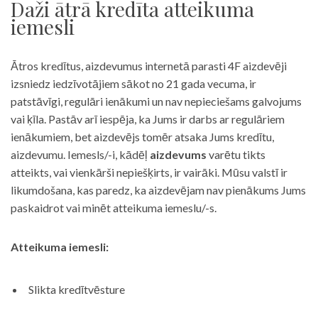
Daži ātrā kredīta atteikuma
iemesli
Ātros kredītus, aizdevumus internetā parasti 4F aizdevēji
izsniedz iedzīvotājiem sākot no 21 gada vecuma, ir
patstāvīgi, regulāri ienākumi un nav nepieciešams galvojums
vai ķīla. Pastāv arī iespēja, ka Jums ir darbs ar regulāriem
ienākumiem, bet aizdevējs tomēr atsaka Jums kredītu,
aizdevumu. Iemesls/-i, kādēļ
aizdevums
varētu tikts
atteikts, vai vienkārši nepiešķirts, ir vairāki. Mūsu valstī ir
likumdošana, kas paredz, ka aizdevējam nav pienākums Jums
paskaidrot vai minēt atteikuma iemeslu/-s.
Atteikuma iemesli:
Slikta kredītvēsture