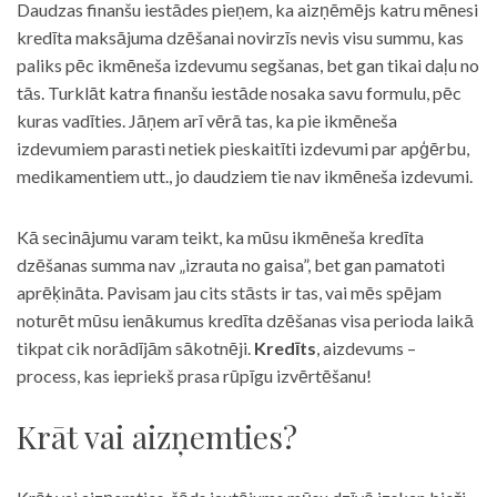
Daudzas finanšu iestādes pieņem, ka aizņēmējs katru mēnesi
kredīta maksājuma dzēšanai novirzīs nevis visu summu, kas
paliks pēc ikmēneša izdevumu segšanas, bet gan tikai daļu no
tās. Turklāt katra finanšu iestāde nosaka savu formulu, pēc
kuras vadīties. Jāņem arī vērā tas, ka pie ikmēneša
izdevumiem parasti netiek pieskaitīti izdevumi par apģērbu,
medikamentiem utt., jo daudziem tie nav ikmēneša izdevumi.
Kā secinājumu varam teikt, ka mūsu ikmēneša kredīta
dzēšanas summa nav „izrauta no gaisa”, bet gan pamatoti
aprēķināta. Pavisam jau cits stāsts ir tas, vai mēs spējam
noturēt mūsu ienākumus kredīta dzēšanas visa perioda laikā
tikpat cik norādījām sākotnēji.
Kredīts
, aizdevums –
process, kas iepriekš prasa rūpīgu izvērtēšanu!
Krāt vai aizņemties?