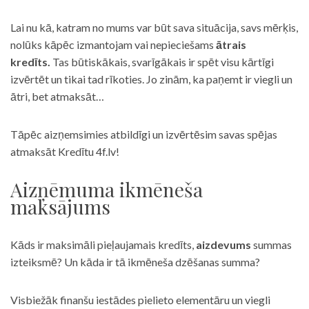
Lai nu kā, katram no mums var būt sava situācija, savs mērķis,
nolūks kāpēc izmantojam vai nepieciešams
ātrais
kredīts.
Tas būtiskākais, svarīgākais ir spēt visu kārtīgi
izvērtēt un tikai tad rīkoties. Jo zinām, ka paņemt ir viegli un
ātri, bet atmaksāt…
Tāpēc aizņemsimies atbildīgi un izvērtēsim savas spējas
atmaksāt Kredītu 4f.lv!
Aizņēmuma ikmēneša
maksājums
Kāds ir maksimāli pieļaujamais kredīts,
aizdevums
summas
izteiksmē? Un kāda ir tā ikmēneša dzēšanas summa?
Visbiežāk finanšu iestādes pielieto elementāru un viegli