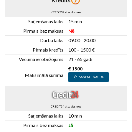
KREDITS7 atsauksmes
Saņemšanas laiks
15 min
Pirmais bez maksas
Nē
Darba laiks
09:00 - 20:00
Pirmais kredīts
100 – 1500 €
Vecuma ierobežojums
21 - 65 gadi
€ 1500
Maksimālā summa
SAŅEMT NAUDU
CREDIT24 atsauksmes
Saņemšanas laiks
10 min
Pirmais bez maksas
Jā