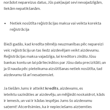
norādot nepareizus datus, Jūs pakļaujat sevi nevajadzīgām,
liekām nepatikšanām.
Netiek nosūtīta reģistrācijas maksa vai veikta korekta
reģistrācija
Bieži gadās, kad kredīta ņēmējs neuzmanības pēc nepareizi
veic reģistrāciju un tas liedz aizdevējam veikt aizdevumu.
Reģistrācijas maksa vajadzīga, lai kreditors zinātu Jūsu
bankas kontu un lai pārliecinātos par Jūsu datu precizitāti, un
ja šī nauda pēc pieteikuma aizsūtīšanas netiek nosūtīta, tad
aizdevumu tā arī nesaņemsiet.
Ja tiešām Jums ir atteikt
kredīts
, aizdevums, es
ieteiktu sazināties ar aizdevēju, un mēģināt noskaidrot, kāds
ir iemesls, un vai ir kādas iespējas Jums šo aizdevumu
saņemt! Atcerēsimies, ka ir nepieciešams aizņemties