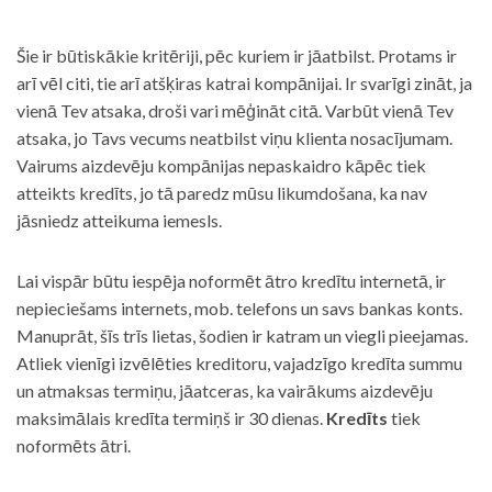
Šie ir būtiskākie kritēriji, pēc kuriem ir jāatbilst. Protams ir
arī vēl citi, tie arī atšķiras katrai kompānijai. Ir svarīgi zināt, ja
vienā Tev atsaka, droši vari mēģināt citā. Varbūt vienā Tev
atsaka, jo Tavs vecums neatbilst viņu klienta nosacījumam.
Vairums aizdevēju kompānijas nepaskaidro kāpēc tiek
atteikts kredīts, jo tā paredz mūsu likumdošana, ka nav
jāsniedz atteikuma iemesls.
Lai vispār būtu iespēja noformēt ātro kredītu internetā, ir
nepieciešams internets, mob. telefons un savs bankas konts.
Manuprāt, šīs trīs lietas, šodien ir katram un viegli pieejamas.
Atliek vienīgi izvēlēties kreditoru, vajadzīgo kredīta summu
un atmaksas termiņu, jāatceras, ka vairākums aizdevēju
maksimālais kredīta termiņš ir 30 dienas.
Kredīts
tiek
noformēts ātri.