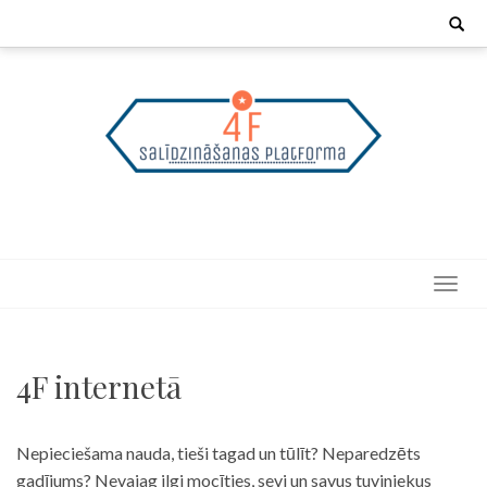
Skip
Search
for:
to
content
4F internetā
Nepieciešama nauda, tieši tagad un tūlīt? Neparedzēts
gadījums? Nevajag ilgi mocīties, sevi un savus tuviniekus