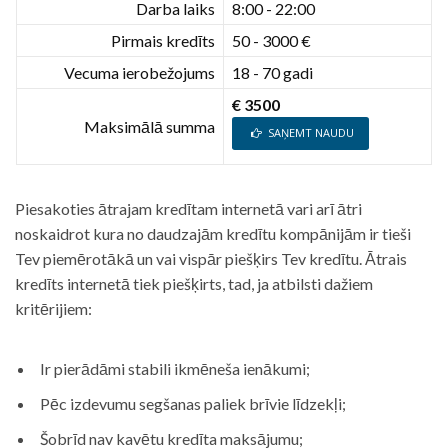
Darba laiks
8:00 - 22:00
Pirmais kredīts
50 - 3000 €
Vecuma ierobežojums
18 - 70 gadi
€ 3500
Maksimālā summa
SAŅEMT NAUDU
Piesakoties ātrajam kredītam internetā vari arī ātri
noskaidrot kura no daudzajām kredītu kompānijām ir tieši
Tev piemērotākā un vai vispār piešķirs Tev kredītu. Ātrais
kredīts internetā tiek piešķirts, tad, ja atbilsti dažiem
kritērijiem:
Ir pierādāmi stabili ikmēneša ienākumi;
Pēc izdevumu segšanas paliek brīvie līdzekļi;
Šobrīd nav kavētu kredīta maksājumu;