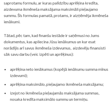
saprotamu formulu, ar kuras palīdzību aprēķina kredīta,
aizdevuma ikmēneša maksājuma maksimāli pieļaujamo
summu. Šīs formulas pamatā, protams, ir aizņēmēja ikmēneša
ienākumi.
Tātad, pēc tam, kad finanšu iestāde ir saņēmusi no Jums
dokumentus, kas apliecina Jūsu ienākumus un kur esat
norādījis arī savus ikmēneša izdevumus, aizdevēju finansisti
sāk savu darbu (veic izpēti un aprēķinus):
aprēķina neto ienākumus (kopējā ienākumu summa mīnus
izdevumi);
aprēķina maksimālo, pieļaujamo ikmēneša maksājumu;
izejot no ikmēneša pieļaujamās maksājuma summas,
nosaka kredīta maksimālo summu un termiņu.