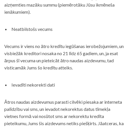
aizņemties mazāku summu (piemērotāku Jūsu ikmēneša
ienākumiem).
Neatbilstošs vecums
Vecums ir viens no ātro kredītu iegūšanas ierobežojumiem, un
visbiežāk kreditori nosaka no 21 līdz 65 gadiem, un, ja esat
ārpus šī vecuma un pieteicāt ātro naudas aizdevumu, tad
visticamāk Jums šo kredītu atteiks.
Ievadīti nekorekti dati
Ātros naudas aizdevumus parasti cilvēki piesaka ar interneta
palīdzību vai sms, un ievadot nekorektus datus tīmekļa
vietnes formā vai nosūtot sms ar nekorektu kredīta
pieteikumu, Jums šis aizdevums netiks piešķirts. Jāatceras, ka