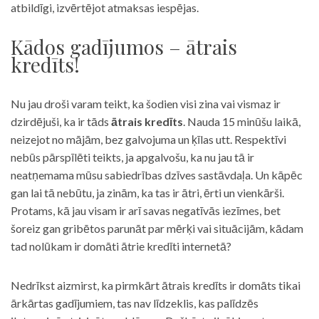
atbildīgi, izvērtējot atmaksas iespējas.
Kādos gadījumos – ātrais
kredīts!
Nu jau droši varam teikt, ka šodien visi zina vai vismaz ir
dzirdējuši, ka ir tāds
ātrais kredīts
. Nauda 15 minūšu laikā,
neizejot no mājām, bez galvojuma un ķīlas utt. Respektīvi
nebūs pārspīlēti teikts, ja apgalvošu, ka nu jau tā ir
neatņemama mūsu sabiedrības dzīves sastāvdaļa. Un kāpēc
gan lai tā nebūtu, ja zinām, ka tas ir ātri, ērti un vienkārši.
Protams, kā jau visam ir arī savas negatīvās iezīmes, bet
šoreiz gan gribētos parunāt par mērķi vai situācijām, kādam
tad nolūkam ir domāti ātrie kredīti internetā?
Nedrīkst aizmirst, ka pirmkārt ātrais kredīts ir domāts tikai
ārkārtas gadījumiem, tas nav līdzeklis, kas palīdzēs