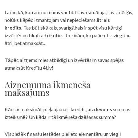
Lai nu kā, katram no mums var būt sava situācija, savs mērķis,
nolūks kāpēc izmantojam vai nepieciešams
ātrais
kredīts.
Tas būtiskākais, svarīgākais ir spēt visu kārtīgi
izvērtēt un tikai tad rīkoties. Jo zinām, ka paņemt ir viegli un
ātri, bet atmaksāt…
Tāpēc aizņemsimies atbildīgi un izvērtēsim savas spējas
atmaksāt Kredītu 4f.lv!
Aizņēmuma ikmēneša
maksājums
Kāds ir maksimāli pieļaujamais kredīts,
aizdevums
summas
izteiksmē? Un kāda ir tā ikmēneša dzēšanas summa?
Visbiežāk finanšu iestādes pielieto elementāru un viegli