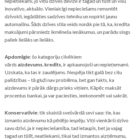
nepietiekami, jo viņu dzīves devīze ir tagad un tūlīt un visu
inovatīvo, aktuālo. Vienlaicīgi nepieciešams remontēt
dzīvokli, iegādāties sadzīves tehniku un nopirkt jaunu
automašīnu. Šāds dzīves stila veids nonāk pie tā, ka, kredīta
maksājumi pārsniedz ikmēneša ienākumus, un parādu slogs
paliek lielāks un lielāks.
Apdomīgie
: šo kategoriju cilvēkiem
vārds
aizdevums
,
kredīts
, ir apkaunojoši un nepieņemami.
Uzskata, ka tas ir zaudējums. Nespēja tikt galā bez citu
palīdzības – tā gluži nav problēma, bet gan fakts, ka
aizdevums ir pārāk dārgs prieks viņiem. Kāpēc maksāt
procentus bankai, ja var paciesties, ieekonomēt vai sakrāt.
Konservatīvie
: tik skaistā svešvārdā sevi sauc tie, kas
izmanto aizdevumu kā pēdējo iespēju. Viņi vienkārši dzīvo
savu dzīvi, ja ir nepieciešamība, tad ietaupīs, bet ja vajag
tagad un tūlīt, neatliekami, tikai tad izmantos aizņēmumu,