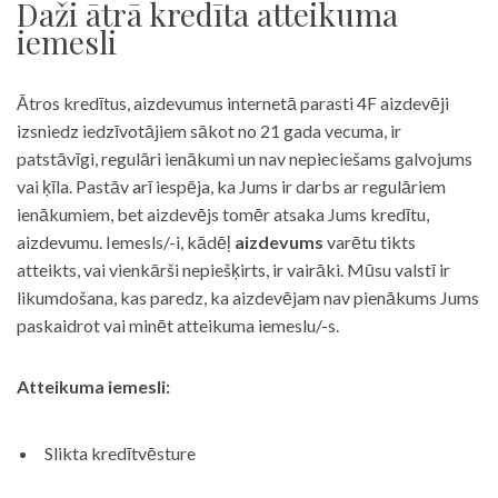
Daži ātrā kredīta atteikuma
iemesli
Ātros kredītus, aizdevumus internetā parasti 4F aizdevēji
izsniedz iedzīvotājiem sākot no 21 gada vecuma, ir
patstāvīgi, regulāri ienākumi un nav nepieciešams galvojums
vai ķīla. Pastāv arī iespēja, ka Jums ir darbs ar regulāriem
ienākumiem, bet aizdevējs tomēr atsaka Jums kredītu,
aizdevumu. Iemesls/-i, kādēļ
aizdevums
varētu tikts
atteikts, vai vienkārši nepiešķirts, ir vairāki. Mūsu valstī ir
likumdošana, kas paredz, ka aizdevējam nav pienākums Jums
paskaidrot vai minēt atteikuma iemeslu/-s.
Atteikuma iemesli:
Slikta kredītvēsture