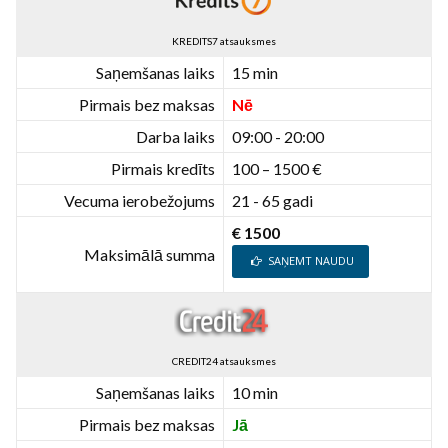
KREDITS7 atsauksmes
Saņemšanas laiks
15 min
Pirmais bez maksas
Nē
Darba laiks
09:00 - 20:00
Pirmais kredīts
100 – 1500 €
Vecuma ierobežojums
21 - 65 gadi
€ 1500
Maksimālā summa
SAŅEMT NAUDU
CREDIT24 atsauksmes
Saņemšanas laiks
10 min
Pirmais bez maksas
Jā