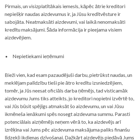
Pirmais, un visizplatītākais iemesls, kāpēc ātrie kreditori
nepiešķir naudas aizdevumus ir, ja Jūsu kredītvēsture ir
sabojāta. Neatmaksāti aizdevumi, vai laikā nenomaksāti
kredītu maksājumi. Šāda informācija ir pieejama visiem
aizdevējiem.
Nepietiekami ieņēmumi
Bieži vien, kad esam pazaudējuši darbu, pietrūkst naudas, un
meklējam palīdzību tieši pie ātro kredītu izsniedzējiem,
tomēr, ja Jūs neesat oficiāls darba ņēmējs, tad visticamāk
aizdevumu Jums tiks atteikts, jo kreditori nopietni izvērtē to,
vai Jūs būsit spējīgs atmaksāt šo aizdevumu, un vai Jūsu
ikmēneša ienākumi spēs nosegt aizdevuma summu. Parasti
potenciālais aizņēmējs neņem vērā to, ka aizdevējs arī
izrēķina vai Jums pēc aizdevuma maksājuma paliks finanšu
līdzekļi ikdienas dzīvošanai. Dažkārt aizdevējs piedāvā Jums