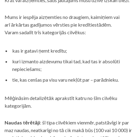
Krāt vai aizņemties, šāds jautājums mūsu dzīvē izskan bieži.
Mums ir iespēja aizņemties no draugiem, kaimiņiem vai
arī ārkārtas gadījumos vērsties pie kredītiestādēm.
Varam sadalīt trīs kategorijās cilvēkus:
kas ir gatavi ņemt kredītu;
kuri izmanto aizdevumu tikai tad, kad tas ir absolūti
nepieciešams;
tie, kas cenšas pa visu varu nekļūt par – parādnieku.
Mēģināsim detalizētāk aprakstīt katru no šīm cilvēku
kategorijām.
Naudas tērētāji
: šī tipa cilvēkiem vienmēr, patstāvīgi ir par
maz naudas, neatkarīgi no tā cik makā būs (100 vai 10 000) ir