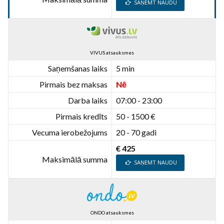
SAŅEMT NAUDU
VIVUS atsauksmes
Saņemšanas laiks
5 min
Pirmais bez maksas
Nē
Darba laiks
07:00 - 23:00
Pirmais kredīts
50 - 1500 €
Vecuma ierobežojums
20 - 70 gadi
€ 425
Maksimālā summa
SAŅEMT NAUDU
ONDO atsauksmes