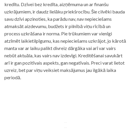
kredītu. Dzīvei bez kredīta, aizņēmuma un ar finanšu
uzkrājumiem, ir daudz lielāku priekšrocību. Šie cilvēki bauda
savu dzīvi apzinoties, ka parādu nav, nav nepieciešams
atmaksāt aizdevumu, budžets ir pilnībā viņu rīcībā un
process uzkrāšana ir norma. Pie trūkumiem var vienīgi
atzīmēt laikietilpīgumu, kas nepieciešams uzkrājot, jo kārotā
manta var ar laiku palikt divreiz dārgāka vai arī var vairs
nebūt aktuāla, kas vairs nav izdevīgi. Kreditēšanai savukārt
arī ir gan pozitīvais aspekts, gan negatīvais. Preci varat lietot
uzreiz, bet par viņu veiksiet maksājumus jau ilgākā laika
periodā.