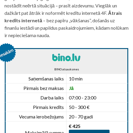
nostādīt neērtā situācijā – prasīt aizdevumu. Vieglāk un
dažkārt pat ātrāk ir noformēt kredītu internetā 4F.
Ātrais
kredīts internetā
– bez papīru „vākšanas”, došanās uz
finanšu iestādi un papildus paskaidrojumiem, kādam nolūkam
ir nepieciešama nauda.
BINO atsauksmes
Saņemšanas laiks
10 min
Pirmais bez maksas
Jā
Darba laiks
07:00 - 23:00
Pirmais kredīts
50 - 300 €
Vecuma ierobežojums
20 - 70 gadi
€ 425
Maksimālā summa