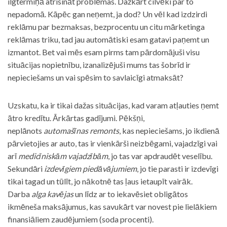
ilgtermiņā atrisināt problēmas. Dažkārt cilvēki par to
nepadomā. Kāpēc gan neņemt, ja dod? Un vēl kad izdzirdi
reklāmu par bezmaksas, bezprocentu un citu mārketinga
reklāmas triku, tad jau automātiski esam gatavi paņemt un
izmantot. Bet vai mēs esam pirms tam pārdomājuši visu
situācijas nopietnību, izanalizējuši mums tas šobrīd ir
nepieciešams un vai spēsim to savlaicīgi atmaksāt?
Uzskatu, ka ir tikai dažas situācijas, kad varam atļauties ņemt
ātro kredītu. Ārkārtas gadījumi. Pēkšņi,
neplānots
automašīnas remonts
, kas nepieciešams, jo ikdienā
pārvietojies ar auto, tas ir vienkārši neizbēgami, vajadzīgi vai
arī
medicīniskām vajadzībām
, jo tas var apdraudēt veselību.
Sekundāri
izdevīgiem piedāvājumiem
, jo tie parasti ir izdevīgi
tikai tagad un tūlīt, jo nākotnē tas ļaus ietaupīt vairāk.
Darba
alga kavējas
un līdz ar to iekavēsiet obligātos
ikmēneša maksājumus, kas savukārt var novest pie lielākiem
finansiāliem zaudējumiem (soda procenti).