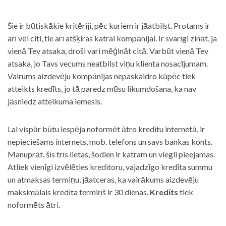
Šie ir būtiskākie kritēriji, pēc kuriem ir jāatbilst. Protams ir
arī vēl citi, tie arī atšķiras katrai kompānijai. Ir svarīgi zināt, ja
vienā Tev atsaka, droši vari mēģināt citā. Varbūt vienā Tev
atsaka, jo Tavs vecums neatbilst viņu klienta nosacījumam.
Vairums aizdevēju kompānijas nepaskaidro kāpēc tiek
atteikts kredīts, jo tā paredz mūsu likumdošana, ka nav
jāsniedz atteikuma iemesls.
Lai vispār būtu iespēja noformēt ātro kredītu internetā, ir
nepieciešams internets, mob. telefons un savs bankas konts.
Manuprāt, šīs trīs lietas, šodien ir katram un viegli pieejamas.
Atliek vienīgi izvēlēties kreditoru, vajadzīgo kredīta summu
un atmaksas termiņu, jāatceras, ka vairākums aizdevēju
maksimālais kredīta termiņš ir 30 dienas.
Kredīts
tiek
noformēts ātri.