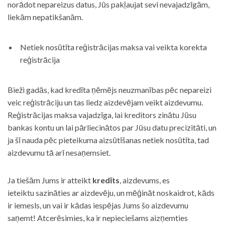
norādot nepareizus datus, Jūs pakļaujat sevi nevajadzīgām,
liekām nepatikšanām.
Netiek nosūtīta reģistrācijas maksa vai veikta korekta
reģistrācija
Bieži gadās, kad kredīta ņēmējs neuzmanības pēc nepareizi
veic reģistrāciju un tas liedz aizdevējam veikt aizdevumu.
Reģistrācijas maksa vajadzīga, lai kreditors zinātu Jūsu
bankas kontu un lai pārliecinātos par Jūsu datu precizitāti, un
ja šī nauda pēc pieteikuma aizsūtīšanas netiek nosūtīta, tad
aizdevumu tā arī nesaņemsiet.
Ja tiešām Jums ir atteikt
kredīts
, aizdevums, es
ieteiktu sazināties ar aizdevēju, un mēģināt noskaidrot, kāds
ir iemesls, un vai ir kādas iespējas Jums šo aizdevumu
saņemt! Atcerēsimies, ka ir nepieciešams aizņemties