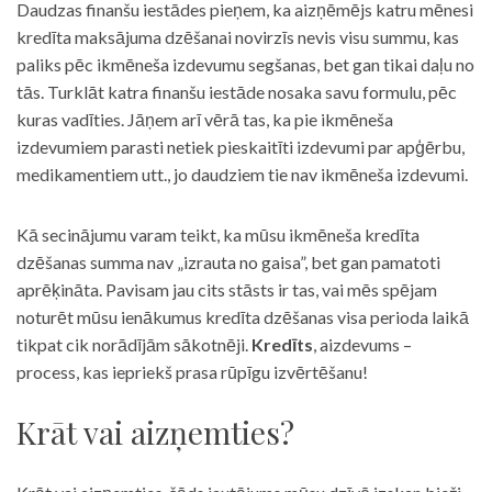
Daudzas finanšu iestādes pieņem, ka aizņēmējs katru mēnesi
kredīta maksājuma dzēšanai novirzīs nevis visu summu, kas
paliks pēc ikmēneša izdevumu segšanas, bet gan tikai daļu no
tās. Turklāt katra finanšu iestāde nosaka savu formulu, pēc
kuras vadīties. Jāņem arī vērā tas, ka pie ikmēneša
izdevumiem parasti netiek pieskaitīti izdevumi par apģērbu,
medikamentiem utt., jo daudziem tie nav ikmēneša izdevumi.
Kā secinājumu varam teikt, ka mūsu ikmēneša kredīta
dzēšanas summa nav „izrauta no gaisa”, bet gan pamatoti
aprēķināta. Pavisam jau cits stāsts ir tas, vai mēs spējam
noturēt mūsu ienākumus kredīta dzēšanas visa perioda laikā
tikpat cik norādījām sākotnēji.
Kredīts
, aizdevums –
process, kas iepriekš prasa rūpīgu izvērtēšanu!
Krāt vai aizņemties?