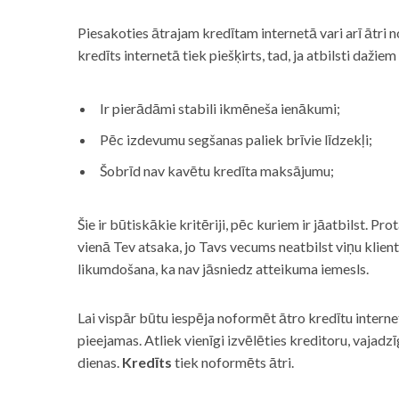
Piesakoties ātrajam kredītam internetā vari arī ātri 
kredīts internetā tiek piešķirts, tad, ja atbilsti dažiem
Ir pierādāmi stabili ikmēneša ienākumi;
Pēc izdevumu segšanas paliek brīvie līdzekļi;
Šobrīd nav kavētu kredīta maksājumu;
Šie ir būtiskākie kritēriji, pēc kuriem ir jāatbilst. Pro
vienā Tev atsaka, jo Tavs vecums neatbilst viņu klie
likumdošana, ka nav jāsniedz atteikuma iemesls.
Lai vispār būtu iespēja noformēt ātro kredītu internet
pieejamas. Atliek vienīgi izvēlēties kreditoru, vaja
dienas.
Kredīts
tiek noformēts ātri.