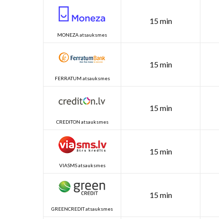
15 min
MONEZA atsauksmes
15 min
FERRATUM atsauksmes
15 min
CREDITON atsauksmes
15 min
VIASMS atsauksmes
15 min
GREENCREDIT atsauksmes