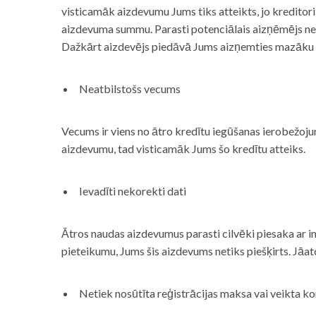
visticamāk aizdevumu Jums tiks atteikts, jo kreditor
aizdevuma summu. Parasti potenciālais aizņēmējs neņe
Dažkārt aizdevējs piedāvā Jums aizņemties mazāku
Neatbilstošs vecums
Vecums ir viens no ātro kredītu iegūšanas ierobežojum
aizdevumu, tad visticamāk Jums šo kredītu atteiks.
Ievadīti nekorekti dati
Ātros naudas aizdevumus parasti cilvēki piesaka ar i
pieteikumu, Jums šis aizdevums netiks piešķirts. Jāa
Netiek nosūtīta reģistrācijas maksa vai veikta ko