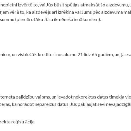
i nopietni izvērtē to, vai Jūs būsit spējīgs atmaksāt šo aizdevumu
m vērā to, ka aizdevējs arī izrēķina vai Jums pēc aizdevuma maks
 summu (piemērotāku Jūsu ikmēneša ienākumiem).
iem, un visbiežāk kreditori nosaka no 21 līdz 65 gadiem, un, ja es
nterneta palīdzību vai sms, un ievadot nekorektus datus tīmekļa vi
tceras, ka norādot nepareizus datus, Jūs pakļaujat sevi nevajadzī
rekta reģistrācija