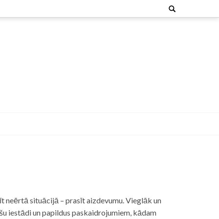
Search
for:
t neērtā situācijā – prasīt aizdevumu. Vieglāk un
nšu iestādi un papildus paskaidrojumiem, kādam