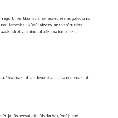
i, regulāri ienākumi un nav nepieciešams galvojums
vumu. Iemesls/-i, kādēļ
aizdevums
varētu tikts
s paskaidrot vai minēt atteikuma iemeslu/-s.
ojāta. Neatmaksāti aizdevumi, vai laikā nenomaksāti
mēr, ja Jūs neesat oficiāls darba ņēmējs, tad