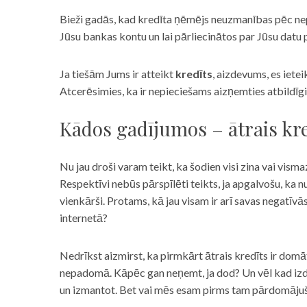
Bieži gadās, kad kredīta ņēmējs neuzmanības pēc nepar
Jūsu bankas kontu un lai pārliecinātos par Jūsu datu p
Ja tiešām Jums ir atteikt
kredīts
, aizdevums, es iete
Atcerēsimies, ka ir nepieciešams aizņemties atbildīgi
Kādos gadījumos – ātrais kre
Nu jau droši varam teikt, ka šodien visi zina vai vismaz
Respektīvi nebūs pārspīlēti teikts, ja apgalvošu, ka n
vienkārši. Protams, kā jau visam ir arī savas negatīv
internetā?
Nedrīkst aizmirst, ka pirmkārt ātrais kredīts ir domāt
nepadomā. Kāpēc gan neņemt, ja dod? Un vēl kad izd
un izmantot. Bet vai mēs esam pirms tam pārdomājuši 