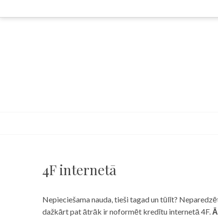
Skip
to
content
4F internetā
Nepieciešama nauda, tieši tagad un tūlīt? Neparedzēts
dažkārt pat ātrāk ir noformēt kredītu internetā 4F.
Ā