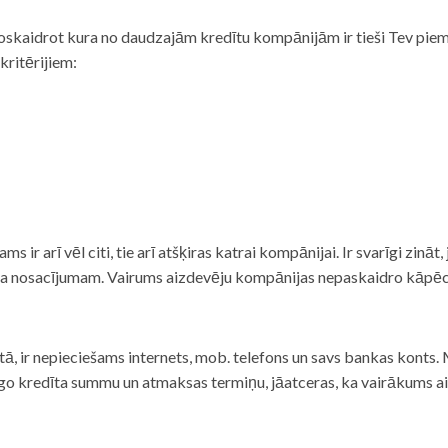
noskaidrot kura no daudzajām kredītu kompānijām ir tieši Tev piemē
 kritērijiem:
tams ir arī vēl citi, tie arī atšķiras katrai kompānijai. Ir svarīgi zin
nta nosacījumam. Vairums aizdevēju kompānijas nepaskaidro kāpēc t
ā, ir nepieciešams internets, mob. telefons un savs bankas konts. Ma
dzīgo kredīta summu un atmaksas termiņu, jāatceras, ka vairākums a