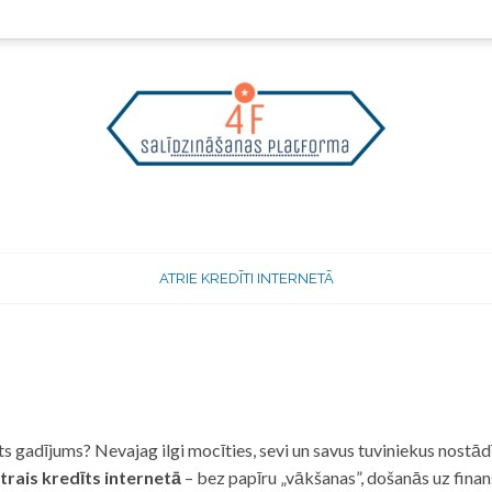
ATRIE KREDĪTI INTERNETĀ
 gadījums? Nevajag ilgi mocīties, sevi un savus tuviniekus nostādī
trais kredīts internetā
– bez papīru „vākšanas”, došanās uz fina