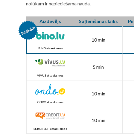
nolūkam ir nepieciešama nauda.
Aizdevējs
Saņemšanas laiks
Pi
10 min
BINO atsauksmes
5 min
VIVUS atsauksmes
10 min
ONDO atsauksmes
10 min
SMSCREDIT atsauksmes