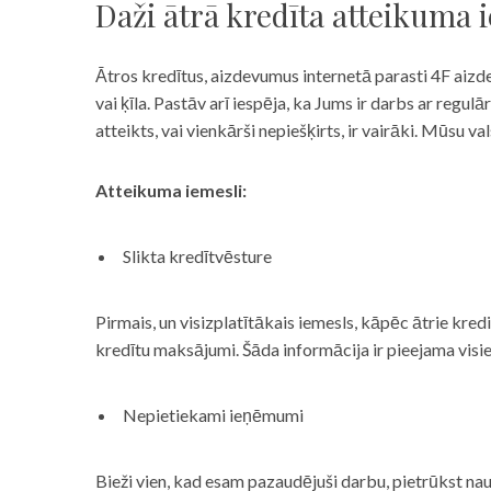
Daži ātrā kredīta atteikuma 
Ātros kredītus, aizdevumus internetā parasti 4F aizd
vai ķīla. Pastāv arī iespēja, ka Jums ir darbs ar reg
atteikts, vai vienkārši nepiešķirts, ir vairāki. Mūsu
Atteikuma iemesli:
Slikta kredītvēsture
Pirmais, un visizplatītākais iemesls, kāpēc ātrie kre
kredītu maksājumi. Šāda informācija ir pieejama visi
Nepietiekami ieņēmumi
Bieži vien, kad esam pazaudējuši darbu, pietrūkst nau