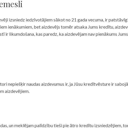
iemesli
evēji izsniedz iedzīvotājiem sākot no 21 gada vecuma, ir patstāvīg
ulāriem ienākumiem, bet aizdevējs tomēr atsaka Jums kredītu, aizde
 valstī ir likumdošana, kas paredz, ka aizdevējam nav pienākums Jum
ditori nepiešķir naudas aizdevumus ir, ja Jūsu kredītvēsture ir sab
em aizdevējiem.
das, un meklējam palīdzību tieši pie ātro kredītu izsniedzējiem, to