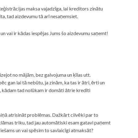
eģistrācijas maksa vajadzīga, lai kreditors zinātu
īta, tad aizdevumu tā arī nesaņemsiet.
s, un vai ir kādas iespējas Jums šo aizdevumu saņemt!
izejot no mājām, bez galvojuma un ķīlas utt.
gan lai tā nebūtu, ja zinām, ka tas ir ātri, ērti un
m, kādam tad nolūkam ir domāti ātrie kredīti
miņā atrisināt problēmas. Dažkārt cilvēki par to
lāmas triku, tad jau automātiski esam gatavi paņemt
ciešams un vai spēsim to savlaicīgi atmaksāt?