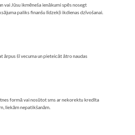
, un vai Jūsu ikmēneša ienākumi spēs nosegt
ājuma paliks finanšu līdzekļi ikdienas dzīvošanai.
at ārpus šī vecuma un pieteicāt ātro naudas
etnes formā vai nosūtot sms ar nekorektu kredīta
gām, liekām nepatikšanām.