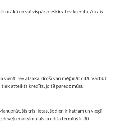
rotākā un vai vispār piešķirs Tev kredītu. Ātrais
āt, ja vienā Tev atsaka, droši vari mēģināt citā. Varbūt
iek atteikts kredīts, jo tā paredz mūsu
nuprāt, šīs trīs lietas, šodien ir katram un viegli
izdevēju maksimālais kredīta termiņš ir 30