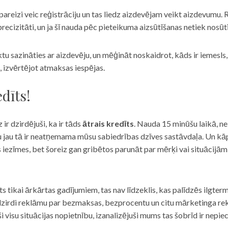
eizi veic reģistrāciju un tas liedz aizdevējam veikt aizdevumu. R
recizitāti, un ja šī nauda pēc pieteikuma aizsūtīšanas netiek nosūt
iktu sazināties ar aizdevēju, un mēģināt noskaidrot, kāds ir iemesl
, izvērtējot atmaksas iespējas.
dīts!
 ir dzirdējuši, ka ir tāds
ātrais kredīts
. Nauda 15 minūšu laikā, ne
u jau tā ir neatņemama mūsu sabiedrības dzīves sastāvdaļa. Un kāpēc 
ās iezīmes, bet šoreiz gan gribētos parunāt par mērķi vai situācijā
s tikai ārkārtas gadījumiem, tas nav līdzeklis, kas palīdzēs ilgter
zirdi reklāmu par bezmaksas, bezprocentu un citu mārketinga rek
visu situācijas nopietnību, izanalizējuši mums tas šobrīd ir nepie