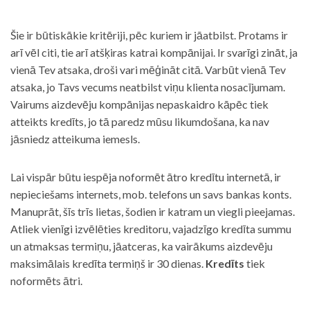
Šie ir būtiskākie kritēriji, pēc kuriem ir jāatbilst. Protams ir
arī vēl citi, tie arī atšķiras katrai kompānijai. Ir svarīgi zināt, ja
vienā Tev atsaka, droši vari mēģināt citā. Varbūt vienā Tev
atsaka, jo Tavs vecums neatbilst viņu klienta nosacījumam.
Vairums aizdevēju kompānijas nepaskaidro kāpēc tiek
atteikts kredīts, jo tā paredz mūsu likumdošana, ka nav
jāsniedz atteikuma iemesls.
Lai vispār būtu iespēja noformēt ātro kredītu internetā, ir
nepieciešams internets, mob. telefons un savs bankas konts.
Manuprāt, šīs trīs lietas, šodien ir katram un viegli pieejamas.
Atliek vienīgi izvēlēties kreditoru, vajadzīgo kredīta summu
un atmaksas termiņu, jāatceras, ka vairākums aizdevēju
maksimālais kredīta termiņš ir 30 dienas.
Kredīts
tiek
noformēts ātri.