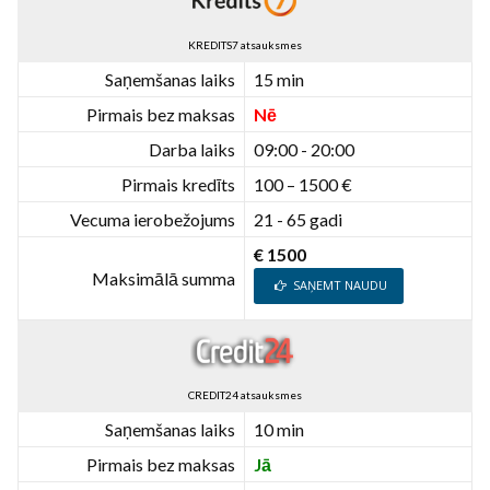
KREDITS7 atsauksmes
Saņemšanas laiks
15 min
Pirmais bez maksas
Nē
Darba laiks
09:00 - 20:00
Pirmais kredīts
100 – 1500 €
Vecuma ierobežojums
21 - 65 gadi
€ 1500
Maksimālā summa
SAŅEMT NAUDU
CREDIT24 atsauksmes
Saņemšanas laiks
10 min
Pirmais bez maksas
Jā