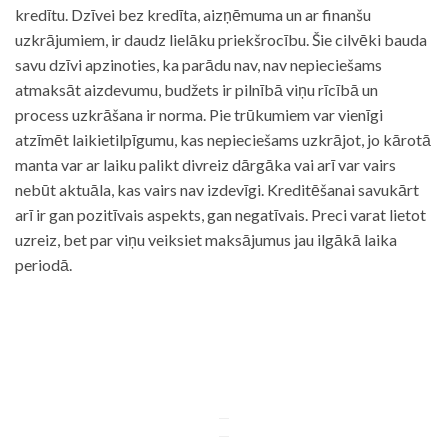
kredītu. Dzīvei bez kredīta, aizņēmuma un ar finanšu
uzkrājumiem, ir daudz lielāku priekšrocību. Šie cilvēki bauda
savu dzīvi apzinoties, ka parādu nav, nav nepieciešams
atmaksāt aizdevumu, budžets ir pilnībā viņu rīcībā un
process uzkrāšana ir norma. Pie trūkumiem var vienīgi
atzīmēt laikietilpīgumu, kas nepieciešams uzkrājot, jo kārotā
manta var ar laiku palikt divreiz dārgāka vai arī var vairs
nebūt aktuāla, kas vairs nav izdevīgi. Kreditēšanai savukārt
arī ir gan pozitīvais aspekts, gan negatīvais. Preci varat lietot
uzreiz, bet par viņu veiksiet maksājumus jau ilgākā laika
periodā.