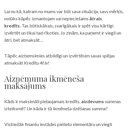
Lai nu kā, katram no mums var būt sava situācija, savs mērķis,
nolūks kāpēc izmantojam vai nepieciešams
ātrais
kredīts.
Tas būtiskākais, svarīgākais ir spēt visu kārtīgi
izvērtēt un tikai tad rīkoties. Jo zinām, ka paņemt ir viegli un
ātri, bet atmaksāt…
Tāpēc aizņemsimies atbildīgi un izvērtēsim savas spējas
atmaksāt Kredītu 4f.lv!
Aizņēmuma ikmēneša
maksājums
Kāds ir maksimāli pieļaujamais kredīts,
aizdevums
summas
izteiksmē? Un kāda ir tā ikmēneša dzēšanas summa?
Visbiežāk finanšu iestādes pielieto elementāru un viegli