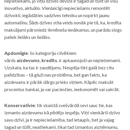
nepietiekami, jo viņu dzīves devīze ir tagad un tūlīt un visu
inovatīvo, aktuālo. Vienlaicīgi nepieciešams remontēt
dzīvokli, iegādāties sadzīves tehniku un nopirkt jaunu
automašīnu. Šāds dzīves stila veids nonāk pie tā, ka, kredīta
maksājumi pārsniedz ikmēneša ienākumus, un parādu slogs
paliek lielāks un lielāks.
Apdomīgie
: šo kategoriju cilvēkiem
vārds
aizdevums
,
kredīts
, ir apkaunojoši un nepieņemami.
Uzskata, ka tas ir zaudējums. Nespēja tikt galā bez citu
palīdzības – tā gluži nav problēma, bet gan fakts, ka
aizdevums ir pārāk dārgs prieks viņiem. Kāpēc maksāt
procentus bankai, ja var paciesties, ieekonomēt vai sakrāt.
Konservatīvie
: tik skaistā svešvārdā sevi sauc tie, kas
izmanto aizdevumu kā pēdējo iespēju. Viņi vienkārši dzīvo
savu dzīvi, ja ir nepieciešamība, tad ietaupīs, bet ja vajag
tagad un tūlīt, neatliekami, tikai tad izmantos aizņēmumu,