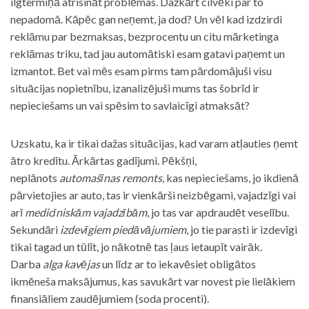
ilgtermiņā atrisināt problēmas. Dažkārt cilvēki par to
nepadomā. Kāpēc gan neņemt, ja dod? Un vēl kad izdzirdi
reklāmu par bezmaksas, bezprocentu un citu mārketinga
reklāmas triku, tad jau automātiski esam gatavi paņemt un
izmantot. Bet vai mēs esam pirms tam pārdomājuši visu
situācijas nopietnību, izanalizējuši mums tas šobrīd ir
nepieciešams un vai spēsim to savlaicīgi atmaksāt?
Uzskatu, ka ir tikai dažas situācijas, kad varam atļauties ņemt
ātro kredītu. Ārkārtas gadījumi. Pēkšņi,
neplānots
automašīnas remonts
, kas nepieciešams, jo ikdienā
pārvietojies ar auto, tas ir vienkārši neizbēgami, vajadzīgi vai
arī
medicīniskām vajadzībām
, jo tas var apdraudēt veselību.
Sekundāri
izdevīgiem piedāvājumiem
, jo tie parasti ir izdevīgi
tikai tagad un tūlīt, jo nākotnē tas ļaus ietaupīt vairāk.
Darba
alga kavējas
un līdz ar to iekavēsiet obligātos
ikmēneša maksājumus, kas savukārt var novest pie lielākiem
finansiāliem zaudējumiem (soda procenti).