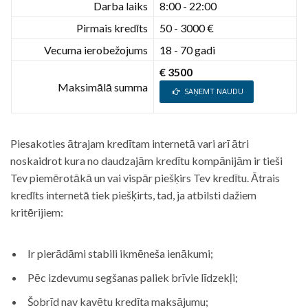
Darba laiks
8:00 - 22:00
Pirmais kredīts
50 - 3000 €
Vecuma ierobežojums
18 - 70 gadi
€ 3500
Maksimālā summa
SAŅEMT NAUDU
Piesakoties ātrajam kredītam internetā vari arī ātri
noskaidrot kura no daudzajām kredītu kompānijām ir tieši
Tev piemērotākā un vai vispār piešķirs Tev kredītu. Ātrais
kredīts internetā tiek piešķirts, tad, ja atbilsti dažiem
kritērijiem:
Ir pierādāmi stabili ikmēneša ienākumi;
Pēc izdevumu segšanas paliek brīvie līdzekļi;
Šobrīd nav kavētu kredīta maksājumu;