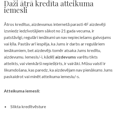
Daži ātrā kredīta atteikuma
iemesli
Ātros kredītus, aizdevumus internetā parasti 4F aizdevēji
izsniedz iedzīvotājiem sākot no 21 gada vecuma, ir
patstāvīgi, regulāri ienākumi un nav nepieciešams galvojums
vai ķīla. Pastāv arī iespēja, ka Jums ir darbs ar regulāriem
ienākumiem, bet aizdevējs tomēr atsaka Jums kredītu,
aizdevumu. Iemesls/-i, kādēļ
aizdevums
varētu tikts
atteikts, vai vienkārši nepiešķirts, ir vairāki. Mūsu valstī ir
likumdošana, kas paredz, ka aizdevējam nav pienākums Jums
paskaidrot vai minēt atteikuma iemeslu/-s.
Atteikuma iemesli:
Slikta kredītvēsture