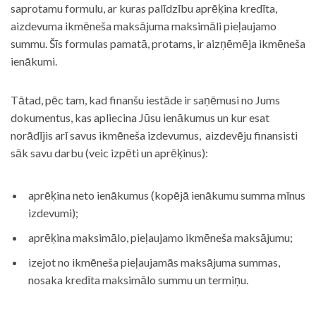
saprotamu formulu, ar kuras palīdzību aprēķina kredīta,
aizdevuma ikmēneša maksājuma maksimāli pieļaujamo
summu. Šīs formulas pamatā, protams, ir aizņēmēja ikmēneša
ienākumi.
Tātad, pēc tam, kad finanšu iestāde ir saņēmusi no Jums
dokumentus, kas apliecina Jūsu ienākumus un kur esat
norādījis arī savus ikmēneša izdevumus, aizdevēju finansisti
sāk savu darbu (veic izpēti un aprēķinus):
aprēķina neto ienākumus (kopējā ienākumu summa mīnus
izdevumi);
aprēķina maksimālo, pieļaujamo ikmēneša maksājumu;
izejot no ikmēneša pieļaujamās maksājuma summas,
nosaka kredīta maksimālo summu un termiņu.