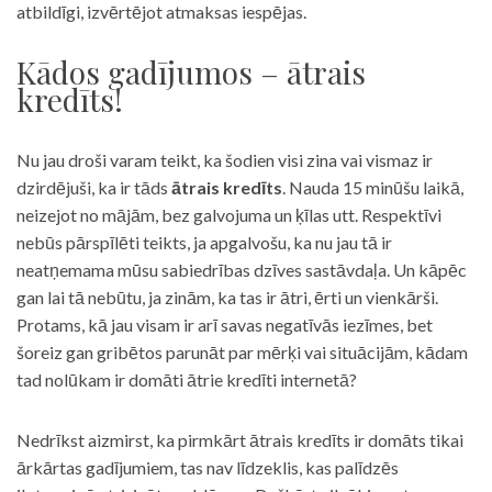
atbildīgi, izvērtējot atmaksas iespējas.
Kādos gadījumos – ātrais
kredīts!
Nu jau droši varam teikt, ka šodien visi zina vai vismaz ir
dzirdējuši, ka ir tāds
ātrais kredīts
. Nauda 15 minūšu laikā,
neizejot no mājām, bez galvojuma un ķīlas utt. Respektīvi
nebūs pārspīlēti teikts, ja apgalvošu, ka nu jau tā ir
neatņemama mūsu sabiedrības dzīves sastāvdaļa. Un kāpēc
gan lai tā nebūtu, ja zinām, ka tas ir ātri, ērti un vienkārši.
Protams, kā jau visam ir arī savas negatīvās iezīmes, bet
šoreiz gan gribētos parunāt par mērķi vai situācijām, kādam
tad nolūkam ir domāti ātrie kredīti internetā?
Nedrīkst aizmirst, ka pirmkārt ātrais kredīts ir domāts tikai
ārkārtas gadījumiem, tas nav līdzeklis, kas palīdzēs