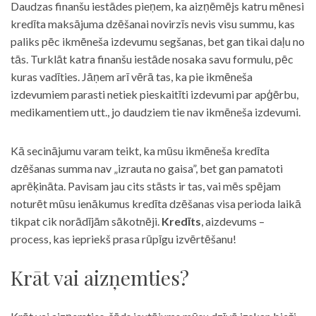
Daudzas finanšu iestādes pieņem, ka aizņēmējs katru mēnesi
kredīta maksājuma dzēšanai novirzīs nevis visu summu, kas
paliks pēc ikmēneša izdevumu segšanas, bet gan tikai daļu no
tās. Turklāt katra finanšu iestāde nosaka savu formulu, pēc
kuras vadīties. Jāņem arī vērā tas, ka pie ikmēneša
izdevumiem parasti netiek pieskaitīti izdevumi par apģērbu,
medikamentiem utt., jo daudziem tie nav ikmēneša izdevumi.
Kā secinājumu varam teikt, ka mūsu ikmēneša kredīta
dzēšanas summa nav „izrauta no gaisa”, bet gan pamatoti
aprēķināta. Pavisam jau cits stāsts ir tas, vai mēs spējam
noturēt mūsu ienākumus kredīta dzēšanas visa perioda laikā
tikpat cik norādījām sākotnēji.
Kredīts
, aizdevums –
process, kas iepriekš prasa rūpīgu izvērtēšanu!
Krāt vai aizņemties?