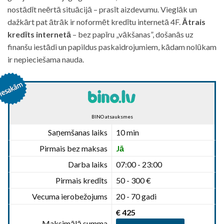
nostādīt neērtā situācijā – prasīt aizdevumu. Vieglāk un
dažkārt pat ātrāk ir noformēt kredītu internetā 4F.
Ātrais
kredīts internetā
– bez papīru „vākšanas”, došanās uz
finanšu iestādi un papildus paskaidrojumiem, kādam nolūkam
ir nepieciešama nauda.
BINO atsauksmes
Saņemšanas laiks
10 min
Pirmais bez maksas
Jā
Darba laiks
07:00 - 23:00
Pirmais kredīts
50 - 300 €
Vecuma ierobežojums
20 - 70 gadi
€ 425
Maksimālā summa