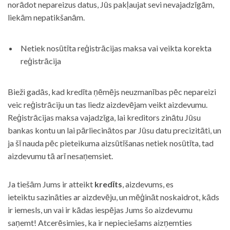
norādot nepareizus datus, Jūs pakļaujat sevi nevajadzīgām,
liekām nepatikšanām.
Netiek nosūtīta reģistrācijas maksa vai veikta korekta
reģistrācija
Bieži gadās, kad kredīta ņēmējs neuzmanības pēc nepareizi
veic reģistrāciju un tas liedz aizdevējam veikt aizdevumu.
Reģistrācijas maksa vajadzīga, lai kreditors zinātu Jūsu
bankas kontu un lai pārliecinātos par Jūsu datu precizitāti, un
ja šī nauda pēc pieteikuma aizsūtīšanas netiek nosūtīta, tad
aizdevumu tā arī nesaņemsiet.
Ja tiešām Jums ir atteikt
kredīts
, aizdevums, es
ieteiktu sazināties ar aizdevēju, un mēģināt noskaidrot, kāds
ir iemesls, un vai ir kādas iespējas Jums šo aizdevumu
saņemt! Atcerēsimies, ka ir nepieciešams aizņemties