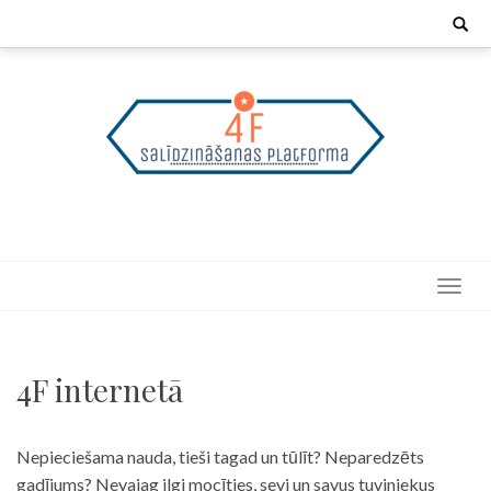
Skip
Search
for:
to
content
4F internetā
Nepieciešama nauda, tieši tagad un tūlīt? Neparedzēts
gadījums? Nevajag ilgi mocīties, sevi un savus tuviniekus