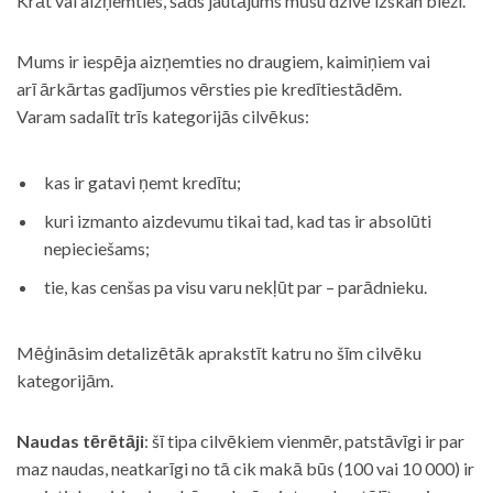
Krāt vai aizņemties, šāds jautājums mūsu dzīvē izskan bieži.
Mums ir iespēja aizņemties no draugiem, kaimiņiem vai
arī ārkārtas gadījumos vērsties pie kredītiestādēm.
Varam sadalīt trīs kategorijās cilvēkus:
kas ir gatavi ņemt kredītu;
kuri izmanto aizdevumu tikai tad, kad tas ir absolūti
nepieciešams;
tie, kas cenšas pa visu varu nekļūt par – parādnieku.
Mēģināsim detalizētāk aprakstīt katru no šīm cilvēku
kategorijām.
Naudas tērētāji
: šī tipa cilvēkiem vienmēr, patstāvīgi ir par
maz naudas, neatkarīgi no tā cik makā būs (100 vai 10 000) ir