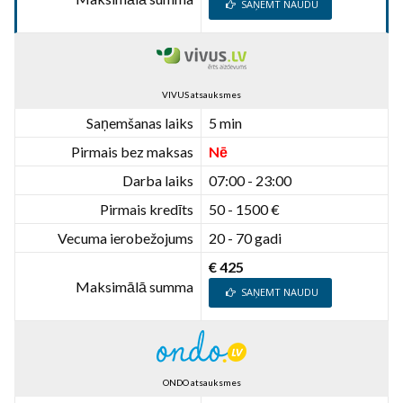
SAŅEMT NAUDU
VIVUS atsauksmes
Saņemšanas laiks
5 min
Pirmais bez maksas
Nē
Darba laiks
07:00 - 23:00
Pirmais kredīts
50 - 1500 €
Vecuma ierobežojums
20 - 70 gadi
€ 425
Maksimālā summa
SAŅEMT NAUDU
ONDO atsauksmes