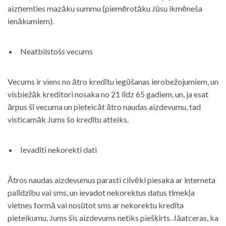
aizņemties mazāku summu (piemērotāku Jūsu ikmēneša
ienākumiem).
Neatbilstošs vecums
Vecums ir viens no ātro kredītu iegūšanas ierobežojumiem, un
visbiežāk kreditori nosaka no 21 līdz 65 gadiem, un, ja esat
ārpus šī vecuma un pieteicāt ātro naudas aizdevumu, tad
visticamāk Jums šo kredītu atteiks.
Ievadīti nekorekti dati
Ātros naudas aizdevumus parasti cilvēki piesaka ar interneta
palīdzību vai sms, un ievadot nekorektus datus tīmekļa
vietnes formā vai nosūtot sms ar nekorektu kredīta
pieteikumu, Jums šis aizdevums netiks piešķirts. Jāatceras, ka