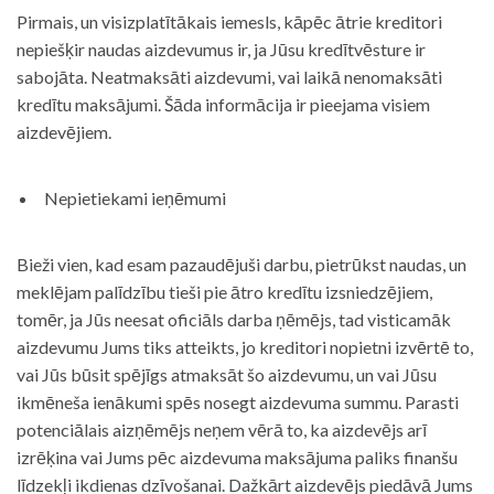
Pirmais, un visizplatītākais iemesls, kāpēc ātrie kreditori
nepiešķir naudas aizdevumus ir, ja Jūsu kredītvēsture ir
sabojāta. Neatmaksāti aizdevumi, vai laikā nenomaksāti
kredītu maksājumi. Šāda informācija ir pieejama visiem
aizdevējiem.
Nepietiekami ieņēmumi
Bieži vien, kad esam pazaudējuši darbu, pietrūkst naudas, un
meklējam palīdzību tieši pie ātro kredītu izsniedzējiem,
tomēr, ja Jūs neesat oficiāls darba ņēmējs, tad visticamāk
aizdevumu Jums tiks atteikts, jo kreditori nopietni izvērtē to,
vai Jūs būsit spējīgs atmaksāt šo aizdevumu, un vai Jūsu
ikmēneša ienākumi spēs nosegt aizdevuma summu. Parasti
potenciālais aizņēmējs neņem vērā to, ka aizdevējs arī
izrēķina vai Jums pēc aizdevuma maksājuma paliks finanšu
līdzekļi ikdienas dzīvošanai. Dažkārt aizdevējs piedāvā Jums