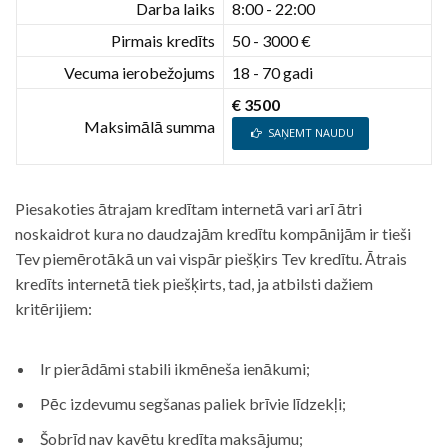
Darba laiks
8:00 - 22:00
Pirmais kredīts
50 - 3000 €
Vecuma ierobežojums
18 - 70 gadi
€ 3500
Maksimālā summa
SAŅEMT NAUDU
Piesakoties ātrajam kredītam internetā vari arī ātri
noskaidrot kura no daudzajām kredītu kompānijām ir tieši
Tev piemērotākā un vai vispār piešķirs Tev kredītu. Ātrais
kredīts internetā tiek piešķirts, tad, ja atbilsti dažiem
kritērijiem:
Ir pierādāmi stabili ikmēneša ienākumi;
Pēc izdevumu segšanas paliek brīvie līdzekļi;
Šobrīd nav kavētu kredīta maksājumu;