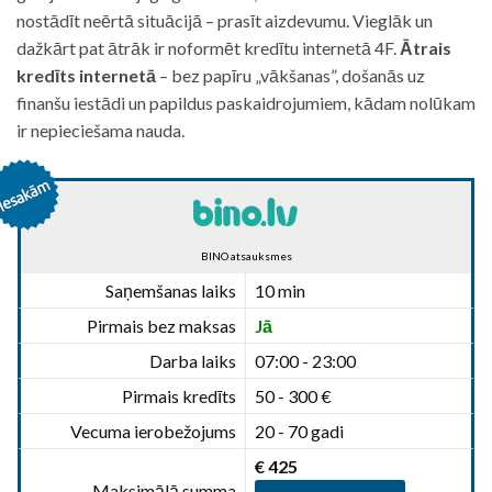
nostādīt neērtā situācijā – prasīt aizdevumu. Vieglāk un
dažkārt pat ātrāk ir noformēt kredītu internetā 4F.
Ātrais
kredīts internetā
– bez papīru „vākšanas”, došanās uz
finanšu iestādi un papildus paskaidrojumiem, kādam nolūkam
ir nepieciešama nauda.
BINO atsauksmes
Saņemšanas laiks
10 min
Pirmais bez maksas
Jā
Darba laiks
07:00 - 23:00
Pirmais kredīts
50 - 300 €
Vecuma ierobežojums
20 - 70 gadi
€ 425
Maksimālā summa