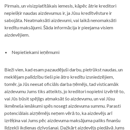
Pirmais, un visizplatītākais iemesls, kāpēc ātrie kreditori
nepiešķir naudas aizdevumus ir, ja Jūsu kredītvēsture ir
sabojāta. Neatmaksāti aizdevumi, vai laikā nenomaksāti
kredītu maksājumi. Šāda informācija ir pieejama visiem
aizdevējiem.
Nepietiekami ieņēmumi
Bieži vien, kad esam pazaudējuši darbu, pietrūkst naudas, un
meklējam palīdzību tieši pie ātro kredītu izsniedzējiem,
tomēr, ja Jūs neesat oficiāls darba ņēmējs, tad visticamāk
aizdevumu Jums tiks atteikts, jo kreditori nopietni izvērtē to,
vai Jūs būsit spējīgs atmaksāt šo aizdevumu, un vai Jūsu
ikmēneša ienākumi spēs nosegt aizdevuma summu. Parasti
potenciālais aizņēmējs neņem vērā to, ka aizdevējs arī
izrēķina vai Jums pēc aizdevuma maksājuma paliks finanšu
līdzekļi ikdienas dzīvošanai. Dažkārt aizdevējs piedāvā Jums