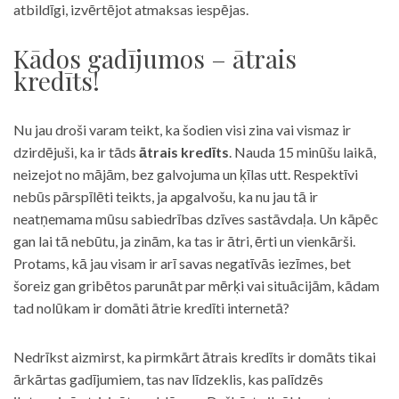
atbildīgi, izvērtējot atmaksas iespējas.
Kādos gadījumos – ātrais
kredīts!
Nu jau droši varam teikt, ka šodien visi zina vai vismaz ir
dzirdējuši, ka ir tāds
ātrais kredīts
. Nauda 15 minūšu laikā,
neizejot no mājām, bez galvojuma un ķīlas utt. Respektīvi
nebūs pārspīlēti teikts, ja apgalvošu, ka nu jau tā ir
neatņemama mūsu sabiedrības dzīves sastāvdaļa. Un kāpēc
gan lai tā nebūtu, ja zinām, ka tas ir ātri, ērti un vienkārši.
Protams, kā jau visam ir arī savas negatīvās iezīmes, bet
šoreiz gan gribētos parunāt par mērķi vai situācijām, kādam
tad nolūkam ir domāti ātrie kredīti internetā?
Nedrīkst aizmirst, ka pirmkārt ātrais kredīts ir domāts tikai
ārkārtas gadījumiem, tas nav līdzeklis, kas palīdzēs