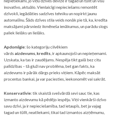
nepietiekami, jo viņu dzīves devīze ir tagad un tūlīt un visu
inovatīvo, aktuālo. Vienlaicīgi nepieciešams remontēt
dzīvokli, iegādāties sadzīves tehniku un nopirkt jaunu
automašīnu. Šāds dzīves stila veids nonāk pie tā, ka, kredīta
maksājumi pārsniedz ikmēneša ienākumus, un parādu slogs
paliek lielāks un lielāks.
Apdomīgie
: šo kategoriju cilvēkiem
vārds
aizdevums
,
kredīts
, ir apkaunojoši un nepieņemami.
Uzskata, ka tas ir zaudējums. Nespēja tikt galā bez citu
palīdzības – tā gluži nav problēma, bet gan fakts, ka
aizdevums ir pārāk dārgs prieks viņiem. Kāpēc maksāt
procentus bankai, ja var paciesties, ieekonomēt vai sakrāt.
Konservatīvie
: tik skaistā svešvārdā sevi sauc tie, kas
izmanto aizdevumu kā pēdējo iespēju. Viņi vienkārši dzīvo
savu dzīvi, ja ir nepieciešamība, tad ietaupīs, bet ja vajag
tagad un tūlīt, neatliekami, tikai tad izmantos aizņēmumu,