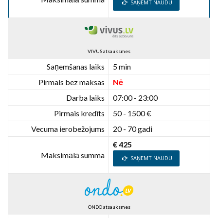
SAŅEMT NAUDU
VIVUS atsauksmes
Saņemšanas laiks
5 min
Pirmais bez maksas
Nē
Darba laiks
07:00 - 23:00
Pirmais kredīts
50 - 1500 €
Vecuma ierobežojums
20 - 70 gadi
€ 425
Maksimālā summa
SAŅEMT NAUDU
ONDO atsauksmes