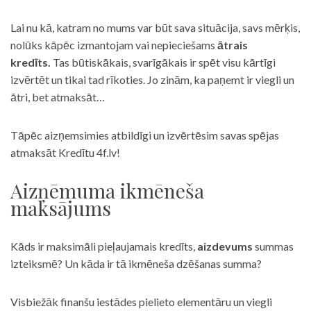
Lai nu kā, katram no mums var būt sava situācija, savs mērķis,
nolūks kāpēc izmantojam vai nepieciešams
ātrais
kredīts.
Tas būtiskākais, svarīgākais ir spēt visu kārtīgi
izvērtēt un tikai tad rīkoties. Jo zinām, ka paņemt ir viegli un
ātri, bet atmaksāt…
Tāpēc aizņemsimies atbildīgi un izvērtēsim savas spējas
atmaksāt Kredītu 4f.lv!
Aizņēmuma ikmēneša
maksājums
Kāds ir maksimāli pieļaujamais kredīts,
aizdevums
summas
izteiksmē? Un kāda ir tā ikmēneša dzēšanas summa?
Visbiežāk finanšu iestādes pielieto elementāru un viegli