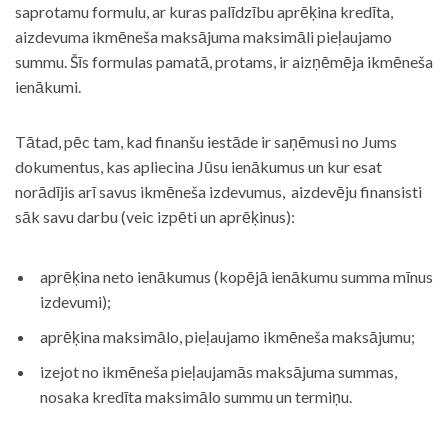
saprotamu formulu, ar kuras palīdzību aprēķina kredīta,
aizdevuma ikmēneša maksājuma maksimāli pieļaujamo
summu. Šīs formulas pamatā, protams, ir aizņēmēja ikmēneša
ienākumi.
Tātad, pēc tam, kad finanšu iestāde ir saņēmusi no Jums
dokumentus, kas apliecina Jūsu ienākumus un kur esat
norādījis arī savus ikmēneša izdevumus, aizdevēju finansisti
sāk savu darbu (veic izpēti un aprēķinus):
aprēķina neto ienākumus (kopējā ienākumu summa mīnus
izdevumi);
aprēķina maksimālo, pieļaujamo ikmēneša maksājumu;
izejot no ikmēneša pieļaujamās maksājuma summas,
nosaka kredīta maksimālo summu un termiņu.