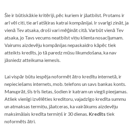
Šie ir būtiskākie kritēriji, pēc kuriem ir jāatbilst. Protams ir
arī vēl citi, tie arī atšķiras katrai kompānijai. Ir svarīgi zināt, ja
vienā Tev atsaka, droši vari mēģināt citā. Varbūt vienā Tev
atsaka, jo Tavs vecums neatbilst viņu klienta nosacījumam.
Vairums aizdevēju kompānijas nepaskaidro kāpēc tiek
atteikts kredīts, jo tā paredz mūsu likumdošana, ka nav
jāsniedz atteikuma iemesls.
Lai vispār būtu iespēja noformēt ātro kredītu internetā, ir
nepieciešams internets, mob. telefons un savs bankas konts.
Manuprāt, šīs trīs lietas, šodien ir katram un viegli pieejamas.
Atliek vienīgi izvēlēties kreditoru, vajadzīgo kredīta summu
un atmaksas termiņu, jāatceras, ka vairākums aizdevēju
maksimālais kredīta termiņš ir 30 dienas.
Kredīts
tiek
noformēts ātri.