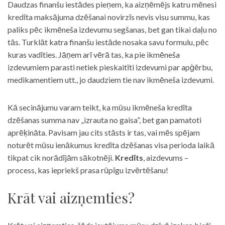
Daudzas finanšu iestādes pieņem, ka aizņēmējs katru mēnesi
kredīta maksājuma dzēšanai novirzīs nevis visu summu, kas
paliks pēc ikmēneša izdevumu segšanas, bet gan tikai daļu no
tās. Turklāt katra finanšu iestāde nosaka savu formulu, pēc
kuras vadīties. Jāņem arī vērā tas, ka pie ikmēneša
izdevumiem parasti netiek pieskaitīti izdevumi par apģērbu,
medikamentiem utt., jo daudziem tie nav ikmēneša izdevumi.
Kā secinājumu varam teikt, ka mūsu ikmēneša kredīta
dzēšanas summa nav „izrauta no gaisa”, bet gan pamatoti
aprēķināta. Pavisam jau cits stāsts ir tas, vai mēs spējam
noturēt mūsu ienākumus kredīta dzēšanas visa perioda laikā
tikpat cik norādījām sākotnēji.
Kredīts
, aizdevums –
process, kas iepriekš prasa rūpīgu izvērtēšanu!
Krāt vai aizņemties?