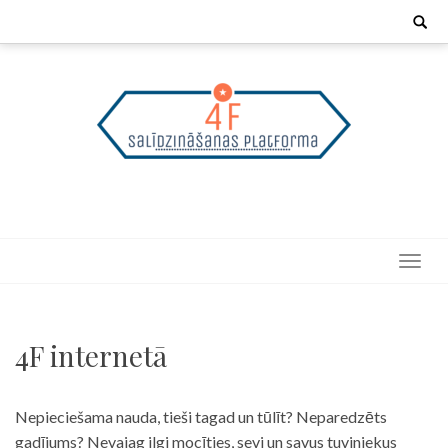
Skip
Search
for:
to
content
4F internetā
Nepieciešama nauda, tieši tagad un tūlīt? Neparedzēts
gadījums? Nevajag ilgi mocīties, sevi un savus tuviniekus