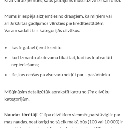
Krāt vai aizņemties, šāds jautājums mūsu dzīvē izskan bieži.
Mums ir iespēja aizņemties no draugiem, kaimiņiem vai
arī ārkārtas gadījumos vērsties pie kredītiestādēm.
Varam sadalīt trīs kategorijās cilvēkus:
kas ir gatavi ņemt kredītu;
kuri izmanto aizdevumu tikai tad, kad tas ir absolūti
nepieciešams;
tie, kas cenšas pa visu varu nekļūt par – parādnieku.
Mēģināsim detalizētāk aprakstīt katru no šīm cilvēku
kategorijām.
Naudas tērētāji
: šī tipa cilvēkiem vienmēr, patstāvīgi ir par
maz naudas, neatkarīgi no tā cik makā būs (100 vai 10 000) ir