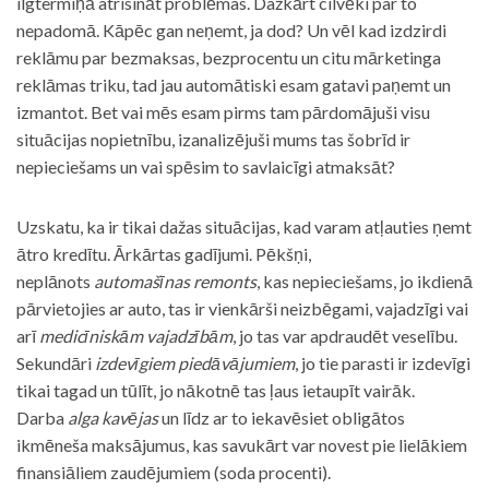
ilgtermiņā atrisināt problēmas. Dažkārt cilvēki par to
nepadomā. Kāpēc gan neņemt, ja dod? Un vēl kad izdzirdi
reklāmu par bezmaksas, bezprocentu un citu mārketinga
reklāmas triku, tad jau automātiski esam gatavi paņemt un
izmantot. Bet vai mēs esam pirms tam pārdomājuši visu
situācijas nopietnību, izanalizējuši mums tas šobrīd ir
nepieciešams un vai spēsim to savlaicīgi atmaksāt?
Uzskatu, ka ir tikai dažas situācijas, kad varam atļauties ņemt
ātro kredītu. Ārkārtas gadījumi. Pēkšņi,
neplānots
automašīnas remonts
, kas nepieciešams, jo ikdienā
pārvietojies ar auto, tas ir vienkārši neizbēgami, vajadzīgi vai
arī
medicīniskām vajadzībām
, jo tas var apdraudēt veselību.
Sekundāri
izdevīgiem piedāvājumiem
, jo tie parasti ir izdevīgi
tikai tagad un tūlīt, jo nākotnē tas ļaus ietaupīt vairāk.
Darba
alga kavējas
un līdz ar to iekavēsiet obligātos
ikmēneša maksājumus, kas savukārt var novest pie lielākiem
finansiāliem zaudējumiem (soda procenti).