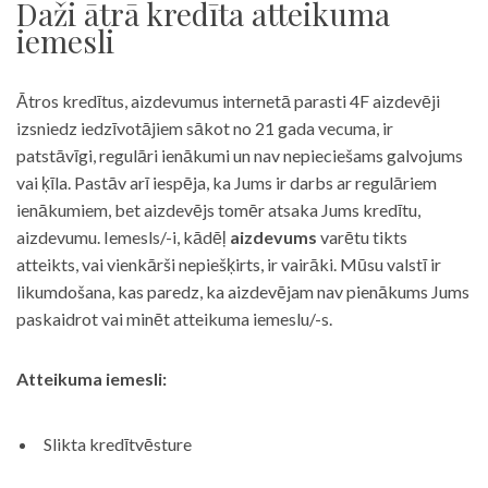
Daži ātrā kredīta atteikuma
iemesli
Ātros kredītus, aizdevumus internetā parasti 4F aizdevēji
izsniedz iedzīvotājiem sākot no 21 gada vecuma, ir
patstāvīgi, regulāri ienākumi un nav nepieciešams galvojums
vai ķīla. Pastāv arī iespēja, ka Jums ir darbs ar regulāriem
ienākumiem, bet aizdevējs tomēr atsaka Jums kredītu,
aizdevumu. Iemesls/-i, kādēļ
aizdevums
varētu tikts
atteikts, vai vienkārši nepiešķirts, ir vairāki. Mūsu valstī ir
likumdošana, kas paredz, ka aizdevējam nav pienākums Jums
paskaidrot vai minēt atteikuma iemeslu/-s.
Atteikuma iemesli:
Slikta kredītvēsture