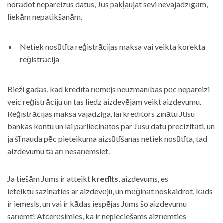
norādot nepareizus datus, Jūs pakļaujat sevi nevajadzīgām,
liekām nepatikšanām.
Netiek nosūtīta reģistrācijas maksa vai veikta korekta
reģistrācija
Bieži gadās, kad kredīta ņēmējs neuzmanības pēc nepareizi
veic reģistrāciju un tas liedz aizdevējam veikt aizdevumu.
Reģistrācijas maksa vajadzīga, lai kreditors zinātu Jūsu
bankas kontu un lai pārliecinātos par Jūsu datu precizitāti, un
ja šī nauda pēc pieteikuma aizsūtīšanas netiek nosūtīta, tad
aizdevumu tā arī nesaņemsiet.
Ja tiešām Jums ir atteikt
kredīts
, aizdevums, es
ieteiktu sazināties ar aizdevēju, un mēģināt noskaidrot, kāds
ir iemesls, un vai ir kādas iespējas Jums šo aizdevumu
saņemt! Atcerēsimies, ka ir nepieciešams aizņemties