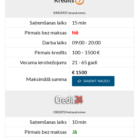
KREDITS7 atsauksmes
Saņemšanas laiks
15 min
Pirmais bez maksas
Nē
Darba laiks
09:00 - 20:00
Pirmais kredīts
100 – 1500 €
Vecuma ierobežojums
21 - 65 gadi
€ 1500
Maksimālā summa
SAŅEMT NAUDU
CREDIT24 atsauksmes
Saņemšanas laiks
10 min
Pirmais bez maksas
Jā