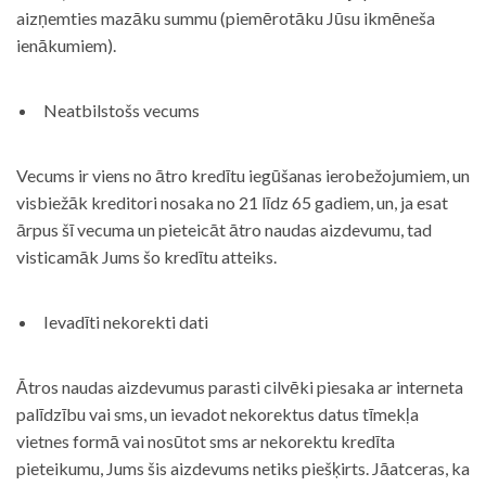
aizņemties mazāku summu (piemērotāku Jūsu ikmēneša
ienākumiem).
Neatbilstošs vecums
Vecums ir viens no ātro kredītu iegūšanas ierobežojumiem, un
visbiežāk kreditori nosaka no 21 līdz 65 gadiem, un, ja esat
ārpus šī vecuma un pieteicāt ātro naudas aizdevumu, tad
visticamāk Jums šo kredītu atteiks.
Ievadīti nekorekti dati
Ātros naudas aizdevumus parasti cilvēki piesaka ar interneta
palīdzību vai sms, un ievadot nekorektus datus tīmekļa
vietnes formā vai nosūtot sms ar nekorektu kredīta
pieteikumu, Jums šis aizdevums netiks piešķirts. Jāatceras, ka