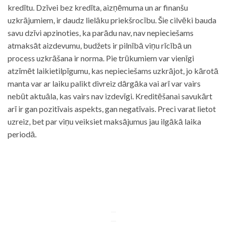
kredītu. Dzīvei bez kredīta, aizņēmuma un ar finanšu
uzkrājumiem, ir daudz lielāku priekšrocību. Šie cilvēki bauda
savu dzīvi apzinoties, ka parādu nav, nav nepieciešams
atmaksāt aizdevumu, budžets ir pilnībā viņu rīcībā un
process uzkrāšana ir norma. Pie trūkumiem var vienīgi
atzīmēt laikietilpīgumu, kas nepieciešams uzkrājot, jo kārotā
manta var ar laiku palikt divreiz dārgāka vai arī var vairs
nebūt aktuāla, kas vairs nav izdevīgi. Kreditēšanai savukārt
arī ir gan pozitīvais aspekts, gan negatīvais. Preci varat lietot
uzreiz, bet par viņu veiksiet maksājumus jau ilgākā laika
periodā.