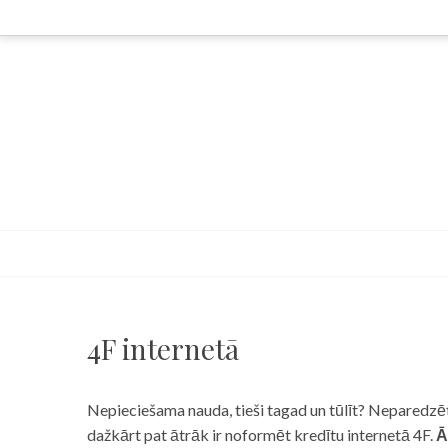
Skip
to
content
4F internetā
Nepieciešama nauda, tieši tagad un tūlīt? Neparedzēts
dažkārt pat ātrāk ir noformēt kredītu internetā 4F.
Ā