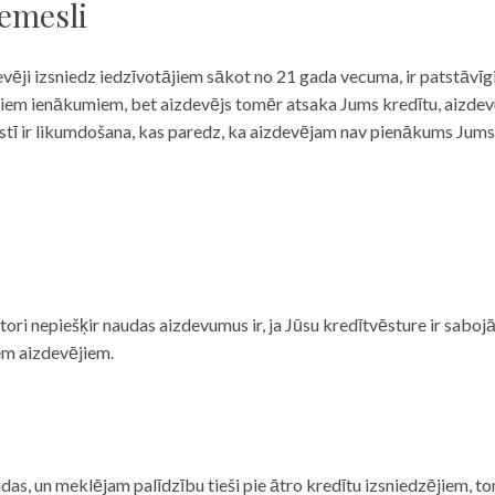
iemesli
evēji izsniedz iedzīvotājiem sākot no 21 gada vecuma, ir patstāvīg
ulāriem ienākumiem, bet aizdevējs tomēr atsaka Jums kredītu, aizde
 valstī ir likumdošana, kas paredz, ka aizdevējam nav pienākums Jum
ditori nepiešķir naudas aizdevumus ir, ja Jūsu kredītvēsture ir sab
em aizdevējiem.
das, un meklējam palīdzību tieši pie ātro kredītu izsniedzējiem, to