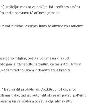
eģistrācijas maksa vajadzīga, lai kreditors zinātu
īta, tad aizdevumu tā arī nesaņemsiet.
s, un vai ir kādas iespējas Jums šo aizdevumu saņemt!
izejot no mājām, bez galvojuma un ķīlas utt.
gan lai tā nebūtu, ja zinām, ka tas ir ātri, ērti un
m, kādam tad nolūkam ir domāti ātrie kredīti
miņā atrisināt problēmas. Dažkārt cilvēki par to
lāmas triku, tad jau automātiski esam gatavi paņemt
ciešams un vai spēsim to savlaicīgi atmaksāt?