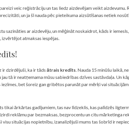
eizi veic reģistrāciju un tas liedz aizdevējam veikt aizdevumu. R
recizitāti, un ja šī nauda pēc pieteikuma aizsūtīšanas netiek nosūt
iktu sazināties ar aizdevēju, un mēģināt noskaidrot, kāds ir iemesl
, izvērtējot atmaksas iespējas.
dīts!
 ir dzirdējuši, ka ir tāds
ātrais kredīts
. Nauda 15 minūšu laikā, ne
u jau tā ir neatņemama mūsu sabiedrības dzīves sastāvdaļa. Un kāpēc 
ās iezīmes, bet šoreiz gan gribētos parunāt par mērķi vai situācijā
s tikai ārkārtas gadījumiem, tas nav līdzeklis, kas palīdzēs ilgter
zirdi reklāmu par bezmaksas, bezprocentu un citu mārketinga rek
visu situācijas nopietnību, izanalizējuši mums tas šobrīd ir nepie