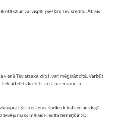
rotākā un vai vispār piešķirs Tev kredītu. Ātrais
āt, ja vienā Tev atsaka, droši vari mēģināt citā. Varbūt
iek atteikts kredīts, jo tā paredz mūsu
nuprāt, šīs trīs lietas, šodien ir katram un viegli
izdevēju maksimālais kredīta termiņš ir 30