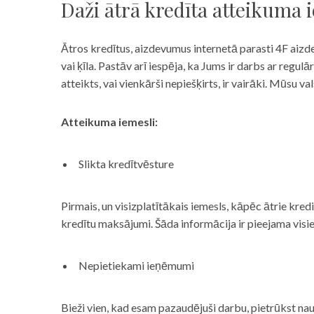
Daži ātrā kredīta atteikuma 
Ātros kredītus, aizdevumus internetā parasti 4F aizd
vai ķīla. Pastāv arī iespēja, ka Jums ir darbs ar reg
atteikts, vai vienkārši nepiešķirts, ir vairāki. Mūsu
Atteikuma iemesli:
Slikta kredītvēsture
Pirmais, un visizplatītākais iemesls, kāpēc ātrie kre
kredītu maksājumi. Šāda informācija ir pieejama visi
Nepietiekami ieņēmumi
Bieži vien, kad esam pazaudējuši darbu, pietrūkst nau