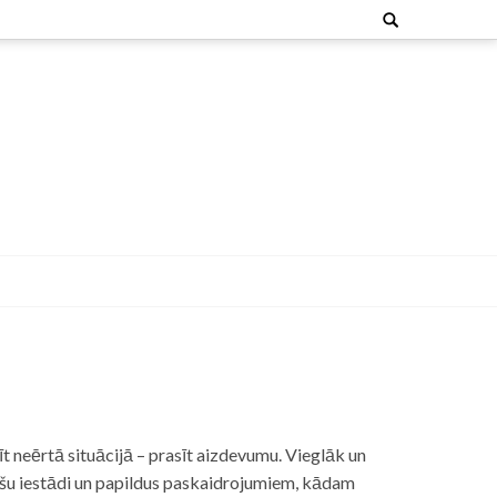
Search
for:
t neērtā situācijā – prasīt aizdevumu. Vieglāk un
nšu iestādi un papildus paskaidrojumiem, kādam