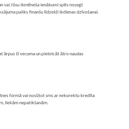
, un vai Jūsu ikmēneša ienākumi spēs nosegt
ājuma paliks finanšu līdzekļi ikdienas dzīvošanai.
at ārpus šī vecuma un pieteicāt ātro naudas
etnes formā vai nosūtot sms ar nekorektu kredīta
gām, liekām nepatikšanām.