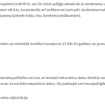
i nopietni izvērtē to, vai Jūs būsit spējīgs atmaksāt šo aizdevumu
m vērā to, ka aizdevējs arī izrēķina vai Jums pēc aizdevuma maks
 summu (piemērotāku Jūsu ikmēneša ienākumiem).
iem, un visbiežāk kreditori nosaka no 21 līdz 65 gadiem, un, ja es
nterneta palīdzību vai sms, un ievadot nekorektus datus tīmekļa vi
tceras, ka norādot nepareizus datus, Jūs pakļaujat sevi nevajadzī
rekta reģistrācija