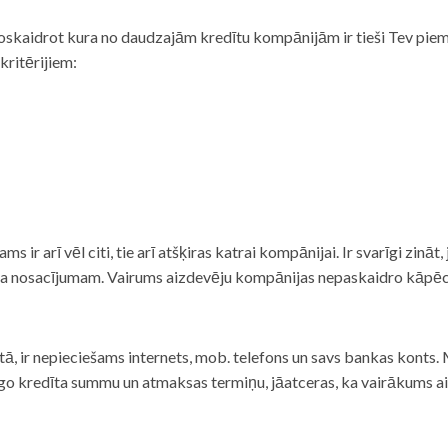
noskaidrot kura no daudzajām kredītu kompānijām ir tieši Tev piemē
 kritērijiem:
tams ir arī vēl citi, tie arī atšķiras katrai kompānijai. Ir svarīgi zin
nta nosacījumam. Vairums aizdevēju kompānijas nepaskaidro kāpēc t
ā, ir nepieciešams internets, mob. telefons un savs bankas konts. Ma
dzīgo kredīta summu un atmaksas termiņu, jāatceras, ka vairākums a