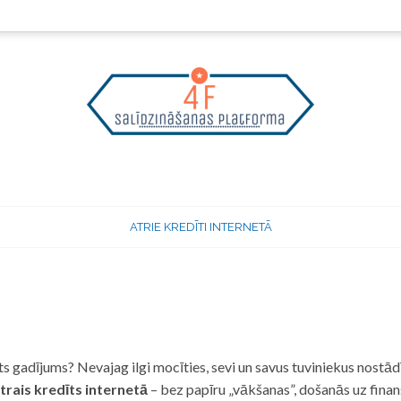
ATRIE KREDĪTI INTERNETĀ
 gadījums? Nevajag ilgi mocīties, sevi un savus tuviniekus nostādī
trais kredīts internetā
– bez papīru „vākšanas”, došanās uz fina