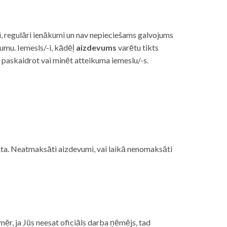
i, regulāri ienākumi un nav nepieciešams galvojums
vumu. Iemesls/-i, kādēļ
aizdevums
varētu tikts
s paskaidrot vai minēt atteikuma iemeslu/-s.
ojāta. Neatmaksāti aizdevumi, vai laikā nenomaksāti
mēr, ja Jūs neesat oficiāls darba ņēmējs, tad