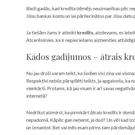
Bieži gadās, kad kredīta ņēmējs neuzmanības pēc nepar
Jūsu bankas kontu un lai pārliecinātos par Jūsu datu p
Ja tiešām Jums ir atteikt
kredīts
, aizdevums, es iete
Atcerēsimies, ka ir nepieciešams aizņemties atbildīgi
Kādos gadījumos – ātrais kre
Nu jau droši varam teikt, ka šodien visi zina vai vismaz
Respektīvi nebūs pārspīlēti teikts, ja apgalvošu, ka n
vienkārši. Protams, kā jau visam ir arī savas negatīv
internetā?
Nedrīkst aizmirst, ka pirmkārt ātrais kredīts ir domāt
nepadomā. Kāpēc gan neņemt, ja dod? Un vēl kad izd
un izmantot. Bet vai mēs esam pirms tam pārdomājuši 