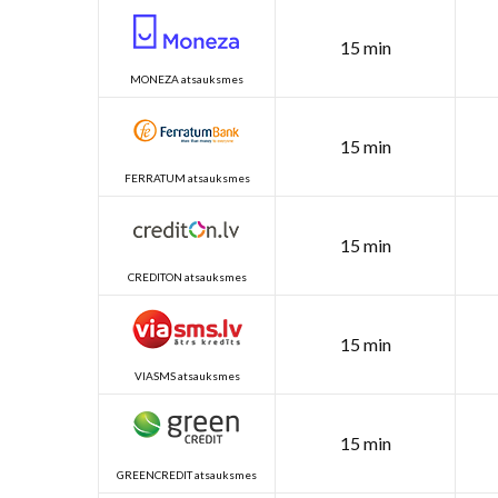
15 min
MONEZA atsauksmes
15 min
FERRATUM atsauksmes
15 min
CREDITON atsauksmes
15 min
VIASMS atsauksmes
15 min
GREENCREDIT atsauksmes