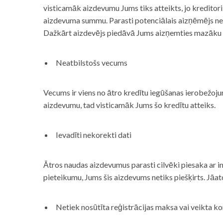
visticamāk aizdevumu Jums tiks atteikts, jo kreditor
aizdevuma summu. Parasti potenciālais aizņēmējs neņe
Dažkārt aizdevējs piedāvā Jums aizņemties mazāku
Neatbilstošs vecums
Vecums ir viens no ātro kredītu iegūšanas ierobežojum
aizdevumu, tad visticamāk Jums šo kredītu atteiks.
Ievadīti nekorekti dati
Ātros naudas aizdevumus parasti cilvēki piesaka ar i
pieteikumu, Jums šis aizdevums netiks piešķirts. Jāa
Netiek nosūtīta reģistrācijas maksa vai veikta ko