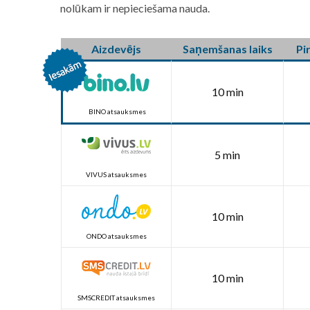
nolūkam ir nepieciešama nauda.
Aizdevējs
Saņemšanas laiks
Pi
10 min
BINO atsauksmes
5 min
VIVUS atsauksmes
10 min
ONDO atsauksmes
10 min
SMSCREDIT atsauksmes