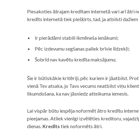
Piesakoties ātrajam kredītam internetā vari arī ātri 
kredīts internetā tiek piešķirts, tad, ja atbilsti dažiem
Ir pierādāmi stabili ikmēneša ienākumi;
Pēc izdevumu segšanas paliek brīvie līdzekļi;
Šobrīd nav kavētu kredīta maksājumu;
Šie ir būtiskākie kritēriji, pēc kuriem ir jāatbilst. Pro
vienā Tev atsaka, jo Tavs vecums neatbilst viņu klie
likumdošana, ka nav jāsniedz atteikuma iemesls.
Lai vispār būtu iespēja noformēt ātro kredītu internet
pieejamas. Atliek vienīgi izvēlēties kreditoru, vaja
dienas.
Kredīts
tiek noformēts ātri.