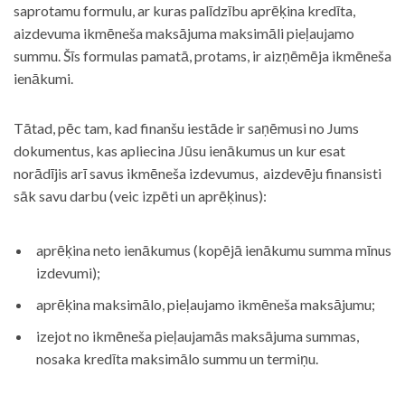
saprotamu formulu, ar kuras palīdzību aprēķina kredīta,
aizdevuma ikmēneša maksājuma maksimāli pieļaujamo
summu. Šīs formulas pamatā, protams, ir aizņēmēja ikmēneša
ienākumi.
Tātad, pēc tam, kad finanšu iestāde ir saņēmusi no Jums
dokumentus, kas apliecina Jūsu ienākumus un kur esat
norādījis arī savus ikmēneša izdevumus, aizdevēju finansisti
sāk savu darbu (veic izpēti un aprēķinus):
aprēķina neto ienākumus (kopējā ienākumu summa mīnus
izdevumi);
aprēķina maksimālo, pieļaujamo ikmēneša maksājumu;
izejot no ikmēneša pieļaujamās maksājuma summas,
nosaka kredīta maksimālo summu un termiņu.