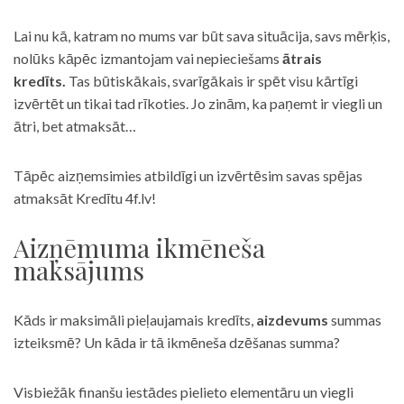
Lai nu kā, katram no mums var būt sava situācija, savs mērķis,
nolūks kāpēc izmantojam vai nepieciešams
ātrais
kredīts.
Tas būtiskākais, svarīgākais ir spēt visu kārtīgi
izvērtēt un tikai tad rīkoties. Jo zinām, ka paņemt ir viegli un
ātri, bet atmaksāt…
Tāpēc aizņemsimies atbildīgi un izvērtēsim savas spējas
atmaksāt Kredītu 4f.lv!
Aizņēmuma ikmēneša
maksājums
Kāds ir maksimāli pieļaujamais kredīts,
aizdevums
summas
izteiksmē? Un kāda ir tā ikmēneša dzēšanas summa?
Visbiežāk finanšu iestādes pielieto elementāru un viegli