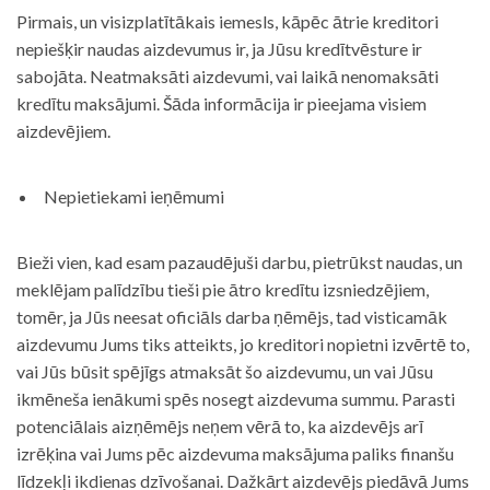
Pirmais, un visizplatītākais iemesls, kāpēc ātrie kreditori
nepiešķir naudas aizdevumus ir, ja Jūsu kredītvēsture ir
sabojāta. Neatmaksāti aizdevumi, vai laikā nenomaksāti
kredītu maksājumi. Šāda informācija ir pieejama visiem
aizdevējiem.
Nepietiekami ieņēmumi
Bieži vien, kad esam pazaudējuši darbu, pietrūkst naudas, un
meklējam palīdzību tieši pie ātro kredītu izsniedzējiem,
tomēr, ja Jūs neesat oficiāls darba ņēmējs, tad visticamāk
aizdevumu Jums tiks atteikts, jo kreditori nopietni izvērtē to,
vai Jūs būsit spējīgs atmaksāt šo aizdevumu, un vai Jūsu
ikmēneša ienākumi spēs nosegt aizdevuma summu. Parasti
potenciālais aizņēmējs neņem vērā to, ka aizdevējs arī
izrēķina vai Jums pēc aizdevuma maksājuma paliks finanšu
līdzekļi ikdienas dzīvošanai. Dažkārt aizdevējs piedāvā Jums