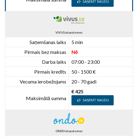
SAŅEMT NAUDU
VIVUS atsauksmes
Saņemšanas laiks
5 min
Pirmais bez maksas
Nē
Darba laiks
07:00 - 23:00
Pirmais kredīts
50 - 1500 €
Vecuma ierobežojums
20 - 70 gadi
€ 425
Maksimālā summa
SAŅEMT NAUDU
ONDO atsauksmes