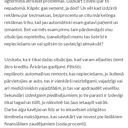
ilgtermiņā atrisināt problēmas. Dažkārt cilvēki par to
nepadomā. Kāpēc gan neņemt, ja dod? Un vēl kad izdzirdi
reklāmu par bezmaksas, bezprocentu un citu mārketinga
reklāmas triku, tad jau automātiski esam gatavi paņemt un
izmantot. Bet vai mēs esam pirms tam pārdomājuši visu
situācijas nopietnību, izanalizējuši mums tas šobrīd ir
nepieciešams un vai spēsim to savlaicīgi atmaksāt?
Uzskatu, ka ir tikai dažas situācijas, kad varam atļauties ņemt
ātro kredītu. Ārkārtas gadījumi. Pēkšņi,
neplānots
automašīnas remonts
, kas nepieciešams, jo ikdienā
pārvietojies ar auto, tas ir vienkārši neizbēgami, vajadzīgi vai
arī
medicīniskām vajadzībām
, jo tas var apdraudēt veselību.
Sekundāri
izdevīgiem piedāvājumiem
, jo tie parasti ir izdevīgi
tikai tagad un tūlīt, jo nākotnē tas ļaus ietaupīt vairāk.
Darba
alga kavējas
un līdz ar to iekavēsiet obligātos
ikmēneša maksājumus, kas savukārt var novest pie lielākiem
finansiāliem zaudējumiem (soda procenti).