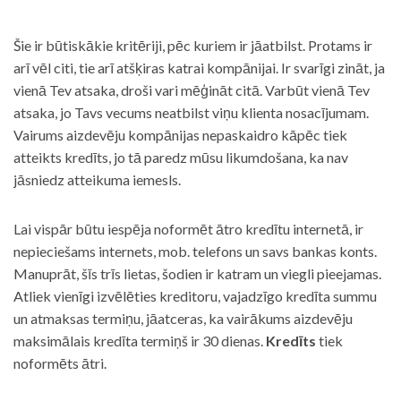
Šie ir būtiskākie kritēriji, pēc kuriem ir jāatbilst. Protams ir
arī vēl citi, tie arī atšķiras katrai kompānijai. Ir svarīgi zināt, ja
vienā Tev atsaka, droši vari mēģināt citā. Varbūt vienā Tev
atsaka, jo Tavs vecums neatbilst viņu klienta nosacījumam.
Vairums aizdevēju kompānijas nepaskaidro kāpēc tiek
atteikts kredīts, jo tā paredz mūsu likumdošana, ka nav
jāsniedz atteikuma iemesls.
Lai vispār būtu iespēja noformēt ātro kredītu internetā, ir
nepieciešams internets, mob. telefons un savs bankas konts.
Manuprāt, šīs trīs lietas, šodien ir katram un viegli pieejamas.
Atliek vienīgi izvēlēties kreditoru, vajadzīgo kredīta summu
un atmaksas termiņu, jāatceras, ka vairākums aizdevēju
maksimālais kredīta termiņš ir 30 dienas.
Kredīts
tiek
noformēts ātri.