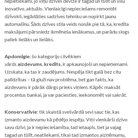
nepietiekami, jo viņu dzīves devīze ir tagad un tūlīt un visu
inovatīvo, aktuālo. Vienlaicīgi nepieciešams remontēt
dzīvokli, iegādāties sadzīves tehniku un nopirkt jaunu
automašīnu. Šāds dzīves stila veids nonāk pie tā, ka, kredīta
maksājumi pārsniedz ikmēneša ienākumus, un parādu slogs
paliek lielāks un lielāks.
Apdomīgie
: šo kategoriju cilvēkiem
vārds
aizdevums
,
kredīts
, ir apkaunojoši un nepieņemami.
Uzskata, ka tas ir zaudējums. Nespēja tikt galā bez citu
palīdzības – tā gluži nav problēma, bet gan fakts, ka
aizdevums ir pārāk dārgs prieks viņiem. Kāpēc maksāt
procentus bankai, ja var paciesties, ieekonomēt vai sakrāt.
Konservatīvie
: tik skaistā svešvārdā sevi sauc tie, kas
izmanto aizdevumu kā pēdējo iespēju. Viņi vienkārši dzīvo
savu dzīvi, ja ir nepieciešamība, tad ietaupīs, bet ja vajag
tagad un tūlīt, neatliekami, tikai tad izmantos aizņēmumu,