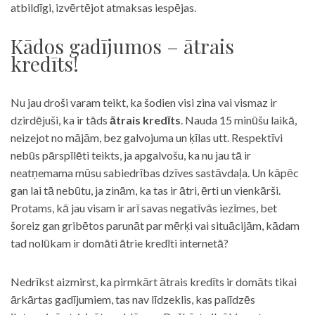
atbildīgi, izvērtējot atmaksas iespējas.
Kādos gadījumos – ātrais
kredīts!
Nu jau droši varam teikt, ka šodien visi zina vai vismaz ir
dzirdējuši, ka ir tāds
ātrais kredīts
. Nauda 15 minūšu laikā,
neizejot no mājām, bez galvojuma un ķīlas utt. Respektīvi
nebūs pārspīlēti teikts, ja apgalvošu, ka nu jau tā ir
neatņemama mūsu sabiedrības dzīves sastāvdaļa. Un kāpēc
gan lai tā nebūtu, ja zinām, ka tas ir ātri, ērti un vienkārši.
Protams, kā jau visam ir arī savas negatīvās iezīmes, bet
šoreiz gan gribētos parunāt par mērķi vai situācijām, kādam
tad nolūkam ir domāti ātrie kredīti internetā?
Nedrīkst aizmirst, ka pirmkārt ātrais kredīts ir domāts tikai
ārkārtas gadījumiem, tas nav līdzeklis, kas palīdzēs