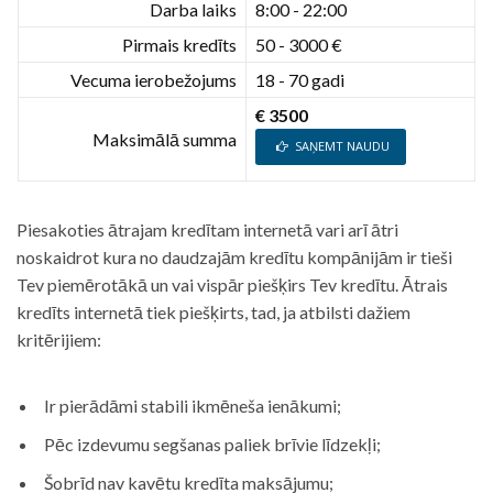
Darba laiks
8:00 - 22:00
Pirmais kredīts
50 - 3000 €
Vecuma ierobežojums
18 - 70 gadi
€ 3500
Maksimālā summa
SAŅEMT NAUDU
Piesakoties ātrajam kredītam internetā vari arī ātri
noskaidrot kura no daudzajām kredītu kompānijām ir tieši
Tev piemērotākā un vai vispār piešķirs Tev kredītu. Ātrais
kredīts internetā tiek piešķirts, tad, ja atbilsti dažiem
kritērijiem:
Ir pierādāmi stabili ikmēneša ienākumi;
Pēc izdevumu segšanas paliek brīvie līdzekļi;
Šobrīd nav kavētu kredīta maksājumu;