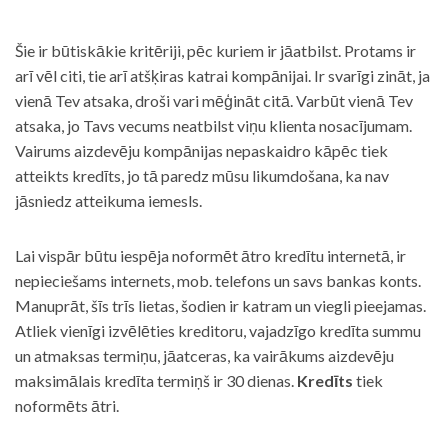
Šie ir būtiskākie kritēriji, pēc kuriem ir jāatbilst. Protams ir
arī vēl citi, tie arī atšķiras katrai kompānijai. Ir svarīgi zināt, ja
vienā Tev atsaka, droši vari mēģināt citā. Varbūt vienā Tev
atsaka, jo Tavs vecums neatbilst viņu klienta nosacījumam.
Vairums aizdevēju kompānijas nepaskaidro kāpēc tiek
atteikts kredīts, jo tā paredz mūsu likumdošana, ka nav
jāsniedz atteikuma iemesls.
Lai vispār būtu iespēja noformēt ātro kredītu internetā, ir
nepieciešams internets, mob. telefons un savs bankas konts.
Manuprāt, šīs trīs lietas, šodien ir katram un viegli pieejamas.
Atliek vienīgi izvēlēties kreditoru, vajadzīgo kredīta summu
un atmaksas termiņu, jāatceras, ka vairākums aizdevēju
maksimālais kredīta termiņš ir 30 dienas.
Kredīts
tiek
noformēts ātri.