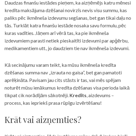
Daudzas finanšu iestādes pieņem, ka aizņēmējs katru mēnesi
kredīta maksājuma dzēšanai novirzīs nevis visu summu, kas
paliks pēc ikmēneša izdevumu segšanas, bet gan tikai daļu no
tās. Turklāt katra finanšu iestāde nosaka savu formulu, pēc
kuras vadīties. Jāņem arī vērā tas, ka pie ikmēneša
izdevumiem parasti netiek pieskaitīti izdevumi par apģērbu,
medikamentiem utt., jo daudziem tie nav ikmēneša izdevumi.
Kā secinājumu varam teikt, ka mūsu ikmēneša kredīta
dzēšanas summa nav „izrauta no gaisa”, bet gan pamatoti
aprēķināta. Pavisam jau cits stāsts ir tas, vai mēs spējam
noturēt mūsu ienākumus kredīta dzēšanas visa perioda laikā
tikpat cik norādījām sākotnēji.
Kredīts
, aizdevums –
process, kas iepriekš prasa rūpīgu izvērtēšanu!
Krāt vai aizņemties?