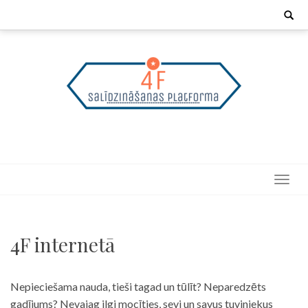
Skip
Search
for:
to
content
4F internetā
Nepieciešama nauda, tieši tagad un tūlīt? Neparedzēts
gadījums? Nevajag ilgi mocīties, sevi un savus tuviniekus