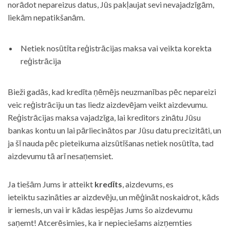
norādot nepareizus datus, Jūs pakļaujat sevi nevajadzīgām,
liekām nepatikšanām.
Netiek nosūtīta reģistrācijas maksa vai veikta korekta
reģistrācija
Bieži gadās, kad kredīta ņēmējs neuzmanības pēc nepareizi
veic reģistrāciju un tas liedz aizdevējam veikt aizdevumu.
Reģistrācijas maksa vajadzīga, lai kreditors zinātu Jūsu
bankas kontu un lai pārliecinātos par Jūsu datu precizitāti, un
ja šī nauda pēc pieteikuma aizsūtīšanas netiek nosūtīta, tad
aizdevumu tā arī nesaņemsiet.
Ja tiešām Jums ir atteikt
kredīts
, aizdevums, es
ieteiktu sazināties ar aizdevēju, un mēģināt noskaidrot, kāds
ir iemesls, un vai ir kādas iespējas Jums šo aizdevumu
saņemt! Atcerēsimies, ka ir nepieciešams aizņemties