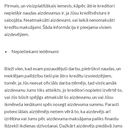
Pirmais, un visizplatītākais iemesls, kāpēc ātrie kreditori
nepiešķir naudas aizdevumus ir, ja Jūsu kredītvēsture ir
sabojāta. Neatmaksāti aizdevumi, vai laikā nenomaksāti
kredītu maksājumi. Šāda informācija ir pieejama visiem
aizdevējiem.
Nepietiekami ieņēmumi
Bieži vien, kad esam pazaudējuši darbu, pietrūkst naudas, un
meklējam palīdzību tieši pie ātro kredītu izsniedzējiem,
tomēr, ja Jūs neesat oficiāls darba ņēmējs, tad visticamāk
aizdevumu Jums tiks atteikts, jo kreditori nopietni izvērtē to,
vai Jūs būsit spējīgs atmaksāt šo aizdevumu, un vai Jūsu
ikmēneša ienākumi spēs nosegt aizdevuma summu. Parasti
potenciālais aizņēmējs neņem vērā to, ka aizdevējs arī
izrēķina vai Jums pēc aizdevuma maksājuma paliks finanšu
līdzekļi ikdienas dzīvošanai. Dažkārt aizdevējs piedāvā Jums