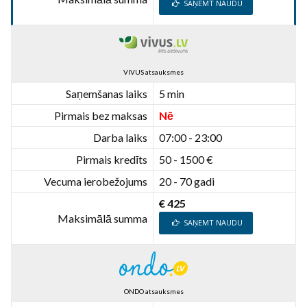
SAŅEMT NAUDU
VIVUS atsauksmes
Saņemšanas laiks
5 min
Pirmais bez maksas
Nē
Darba laiks
07:00 - 23:00
Pirmais kredīts
50 - 1500 €
Vecuma ierobežojums
20 - 70 gadi
€ 425
Maksimālā summa
SAŅEMT NAUDU
ONDO atsauksmes