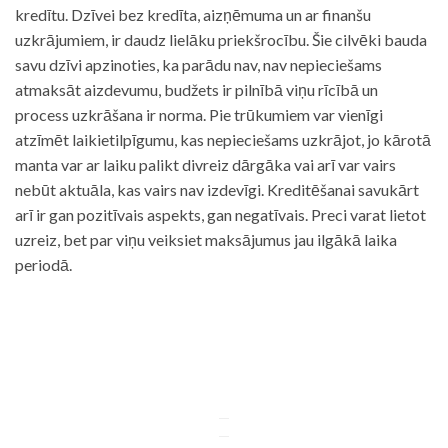
kredītu. Dzīvei bez kredīta, aizņēmuma un ar finanšu
uzkrājumiem, ir daudz lielāku priekšrocību. Šie cilvēki bauda
savu dzīvi apzinoties, ka parādu nav, nav nepieciešams
atmaksāt aizdevumu, budžets ir pilnībā viņu rīcībā un
process uzkrāšana ir norma. Pie trūkumiem var vienīgi
atzīmēt laikietilpīgumu, kas nepieciešams uzkrājot, jo kārotā
manta var ar laiku palikt divreiz dārgāka vai arī var vairs
nebūt aktuāla, kas vairs nav izdevīgi. Kreditēšanai savukārt
arī ir gan pozitīvais aspekts, gan negatīvais. Preci varat lietot
uzreiz, bet par viņu veiksiet maksājumus jau ilgākā laika
periodā.