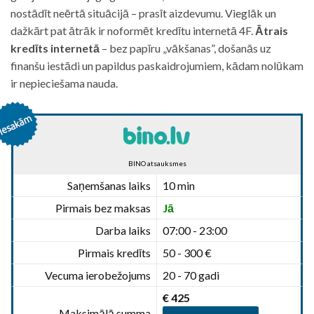
nostādīt neērtā situācijā – prasīt aizdevumu. Vieglāk un
dažkārt pat ātrāk ir noformēt kredītu internetā 4F.
Ātrais
kredīts internetā
– bez papīru „vākšanas”, došanās uz
finanšu iestādi un papildus paskaidrojumiem, kādam nolūkam
ir nepieciešama nauda.
BINO atsauksmes
Saņemšanas laiks
10 min
Pirmais bez maksas
Jā
Darba laiks
07:00 - 23:00
Pirmais kredīts
50 - 300 €
Vecuma ierobežojums
20 - 70 gadi
€ 425
Maksimālā summa