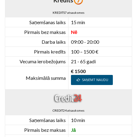
KREDITS7 atsauksmes
Saņemšanas laiks
15 min
Pirmais bez maksas
Nē
Darba laiks
09:00 - 20:00
Pirmais kredīts
100 – 1500 €
Vecuma ierobežojums
21 - 65 gadi
€ 1500
Maksimālā summa
SAŅEMT NAUDU
CREDIT24 atsauksmes
Saņemšanas laiks
10 min
Pirmais bez maksas
Jā