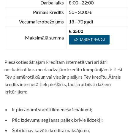
Darba laiks
8:00 - 22:00
Pirmais kredīts
50 - 3000 €
Vecuma ierobežojums
18 - 70 gadi
€ 3500
Maksimālā summa
SAŅEMT NAUDU
Piesakoties ātrajam kredītam internetā vari arī ātri
noskaidrot kura no daudzajām kredītu kompānijām ir tieši
Tev piemērotākā un vai vispār piešķirs Tev kredītu. Ātrais
kredīts internetā tiek piešķirts, tad, ja atbilsti dažiem
kritērijiem:
Ir pierādāmi stabili ikmēneša ienākumi;
Pēc izdevumu segšanas paliek brīvie līdzekļi;
Šobrīd nav kavētu kredīta maksājumu;