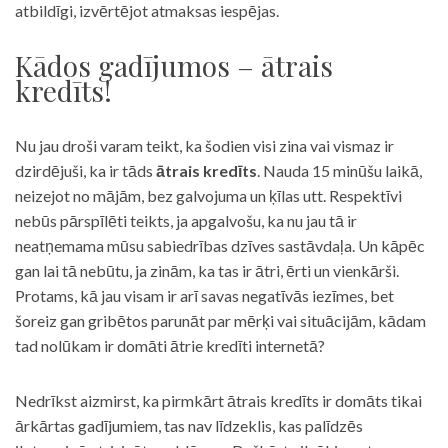
atbildīgi, izvērtējot atmaksas iespējas.
Kādos gadījumos – ātrais
kredīts!
Nu jau droši varam teikt, ka šodien visi zina vai vismaz ir
dzirdējuši, ka ir tāds
ātrais kredīts
. Nauda 15 minūšu laikā,
neizejot no mājām, bez galvojuma un ķīlas utt. Respektīvi
nebūs pārspīlēti teikts, ja apgalvošu, ka nu jau tā ir
neatņemama mūsu sabiedrības dzīves sastāvdaļa. Un kāpēc
gan lai tā nebūtu, ja zinām, ka tas ir ātri, ērti un vienkārši.
Protams, kā jau visam ir arī savas negatīvās iezīmes, bet
šoreiz gan gribētos parunāt par mērķi vai situācijām, kādam
tad nolūkam ir domāti ātrie kredīti internetā?
Nedrīkst aizmirst, ka pirmkārt ātrais kredīts ir domāts tikai
ārkārtas gadījumiem, tas nav līdzeklis, kas palīdzēs