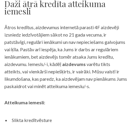
Daži ātrā kredīta atteikuma
iemesli
Ātros kredītus, aizdevumus internetā parasti 4F aizdevēji
izsniedz iedzīvotājiem sākot no 21 gada vecuma, ir
patstāvīgi, regulāri ienākumi un nav nepieciešams galvojums
vai ķīla. Pastāv arī iespēja, ka Jums ir darbs ar regulāriem
ienākumiem, bet aizdevējs tomēr atsaka Jums kredītu,
aizdevumu. Iemesls/-i, kādēļ
aizdevums
varētu tikts
atteikts, vai vienkārši nepiešķirts, ir vairāki. Mūsu valstī ir
likumdošana, kas paredz, ka aizdevējam nav pienākums Jums
paskaidrot vai minēt atteikuma iemeslu/-s.
Atteikuma iemesli:
Slikta kredītvēsture