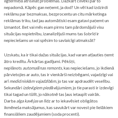
ilgtermiņā atrisināt problēmas. Dažkārt cilvēki par to
nepadomā. Kāpēc gan neņemt, ja dod? Un vēl kad izdzirdi
reklāmu par bezmaksas, bezprocentu un citu mārketinga
reklāmas triku, tad jau automātiski esam gatavi paņemt un
izmantot. Bet vai mēs esam pirms tam pārdomājuši visu
situācijas nopietnību, izanalizējuši mums tas šobrīd ir
nepieciešams un vai spēsim to savlaicīgi atmaksāt?
Uzskatu, ka ir tikai dažas situācijas, kad varam atļauties ņemt
ātro kredītu. Ārkārtas gadījumi. Pēkšņi,
neplānots
automašīnas remonts
, kas nepieciešams, jo ikdienā
pārvietojies ar auto, tas ir vienkārši neizbēgami, vajadzīgi vai
arī
medicīniskām vajadzībām
, jo tas var apdraudēt veselību.
Sekundāri
izdevīgiem piedāvājumiem
, jo tie parasti ir izdevīgi
tikai tagad un tūlīt, jo nākotnē tas ļaus ietaupīt vairāk.
Darba
alga kavējas
un līdz ar to iekavēsiet obligātos
ikmēneša maksājumus, kas savukārt var novest pie lielākiem
finansiāliem zaudējumiem (soda procenti).