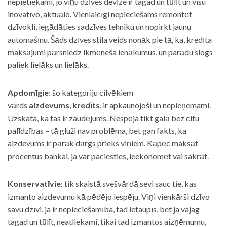
nepietiekami, jo viņu dzīves devīze ir tagad un tūlīt un visu
inovatīvo, aktuālo. Vienlaicīgi nepieciešams remontēt
dzīvokli, iegādāties sadzīves tehniku un nopirkt jaunu
automašīnu. Šāds dzīves stila veids nonāk pie tā, ka, kredīta
maksājumi pārsniedz ikmēneša ienākumus, un parādu slogs
paliek lielāks un lielāks.
Apdomīgie
: šo kategoriju cilvēkiem
vārds
aizdevums
,
kredīts
, ir apkaunojoši un nepieņemami.
Uzskata, ka tas ir zaudējums. Nespēja tikt galā bez citu
palīdzības – tā gluži nav problēma, bet gan fakts, ka
aizdevums ir pārāk dārgs prieks viņiem. Kāpēc maksāt
procentus bankai, ja var paciesties, ieekonomēt vai sakrāt.
Konservatīvie
: tik skaistā svešvārdā sevi sauc tie, kas
izmanto aizdevumu kā pēdējo iespēju. Viņi vienkārši dzīvo
savu dzīvi, ja ir nepieciešamība, tad ietaupīs, bet ja vajag
tagad un tūlīt, neatliekami, tikai tad izmantos aizņēmumu,