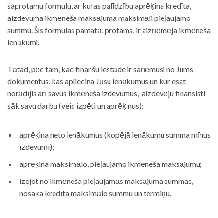
saprotamu formulu, ar kuras palīdzību aprēķina kredīta,
aizdevuma ikmēneša maksājuma maksimāli pieļaujamo
summu. Šīs formulas pamatā, protams, ir aizņēmēja ikmēneša
ienākumi.
Tātad, pēc tam, kad finanšu iestāde ir saņēmusi no Jums
dokumentus, kas apliecina Jūsu ienākumus un kur esat
norādījis arī savus ikmēneša izdevumus, aizdevēju finansisti
sāk savu darbu (veic izpēti un aprēķinus):
aprēķina neto ienākumus (kopējā ienākumu summa mīnus
izdevumi);
aprēķina maksimālo, pieļaujamo ikmēneša maksājumu;
izejot no ikmēneša pieļaujamās maksājuma summas,
nosaka kredīta maksimālo summu un termiņu.