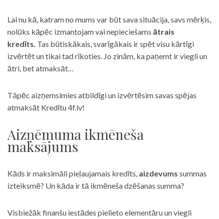
Lai nu kā, katram no mums var būt sava situācija, savs mērķis,
nolūks kāpēc izmantojam vai nepieciešams
ātrais
kredīts.
Tas būtiskākais, svarīgākais ir spēt visu kārtīgi
izvērtēt un tikai tad rīkoties. Jo zinām, ka paņemt ir viegli un
ātri, bet atmaksāt…
Tāpēc aizņemsimies atbildīgi un izvērtēsim savas spējas
atmaksāt Kredītu 4f.lv!
Aizņēmuma ikmēneša
maksājums
Kāds ir maksimāli pieļaujamais kredīts,
aizdevums
summas
izteiksmē? Un kāda ir tā ikmēneša dzēšanas summa?
Visbiežāk finanšu iestādes pielieto elementāru un viegli