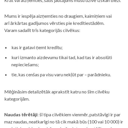
Krāt vai aizņemties, šāds jautājums mūsu dzīvē izskan bieži.
Mums ir iespēja aizņemties no draugiem, kaimiņiem vai
arī ārkārtas gadījumos vērsties pie kredītiestādēm.
Varam sadalīt trīs kategorijās cilvēkus:
kas ir gatavi ņemt kredītu;
kuri izmanto aizdevumu tikai tad, kad tas ir absolūti
nepieciešams;
tie, kas cenšas pa visu varu nekļūt par – parādnieku.
Mēģināsim detalizētāk aprakstīt katru no šīm cilvēku
kategorijām.
Naudas tērētāji
: šī tipa cilvēkiem vienmēr, patstāvīgi ir par
maz naudas, neatkarīgi no tā cik makā būs (100 vai 10 000) ir