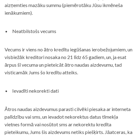
aizņemties mazāku summu (piemērotāku Jūsu ikmēneša
ienākumiem).
Neatbilstošs vecums
Vecums ir viens no ātro kredītu iegūšanas ierobežojumiem, un
visbiežāk kreditori nosaka no 21 līdz 65 gadiem, un, ja esat
ārpus šī vecuma un pieteicāt ātro naudas aizdevumu, tad
visticamāk Jums šo kredītu atteiks.
Ievadīti nekorekti dati
Ātros naudas aizdevumus parasti cilvēki piesaka ar interneta
palīdzību vai sms, un ievadot nekorektus datus tīmekļa
vietnes formā vai nosūtot sms ar nekorektu kredīta
pieteikumu, Jums šis aizdevums netiks piešķirts. Jāatceras, ka