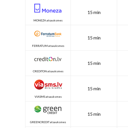
15 min
MONEZA atsauksmes
15 min
FERRATUM atsauksmes
15 min
CREDITON atsauksmes
15 min
VIASMS atsauksmes
15 min
GREENCREDIT atsauksmes