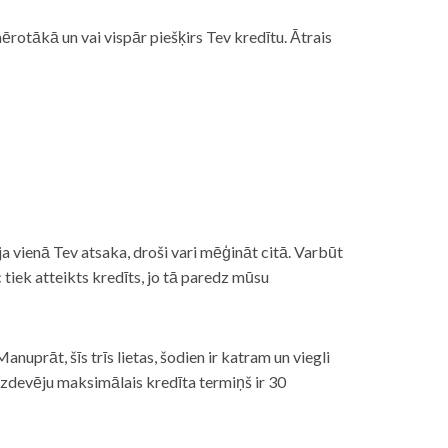
rotākā un vai vispār piešķirs Tev kredītu. Ātrais
āt, ja vienā Tev atsaka, droši vari mēģināt citā. Varbūt
iek atteikts kredīts, jo tā paredz mūsu
nuprāt, šīs trīs lietas, šodien ir katram un viegli
izdevēju maksimālais kredīta termiņš ir 30