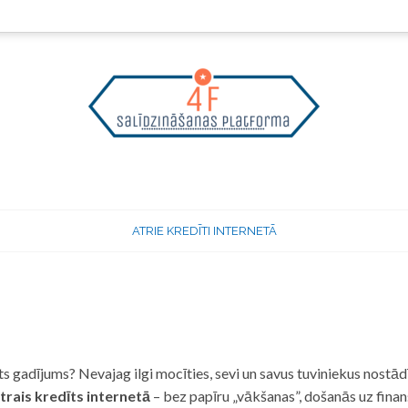
ATRIE KREDĪTI INTERNETĀ
 gadījums? Nevajag ilgi mocīties, sevi un savus tuviniekus nostādī
trais kredīts internetā
– bez papīru „vākšanas”, došanās uz fina