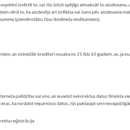
i nopietni izvērtē to, vai Jūs būsit spējīgs atmaksāt šo aizdevumu
m vērā to, ka aizdevējs arī izrēķina vai Jums pēc aizdevuma maks
 summu (piemērotāku Jūsu ikmēneša ienākumiem).
iem, un visbiežāk kreditori nosaka no 21 līdz 65 gadiem, un, ja es
nterneta palīdzību vai sms, un ievadot nekorektus datus tīmekļa vi
tceras, ka norādot nepareizus datus, Jūs pakļaujat sevi nevajadzī
rekta reģistrācija