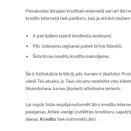
Piesakoties ātrajam kredītam internetā vari arī ātri 
kredīts internetā tiek piešķirts, tad, ja atbilsti dažiem
Ir pierādāmi stabili ikmēneša ienākumi;
Pēc izdevumu segšanas paliek brīvie līdzekļi;
Šobrīd nav kavētu kredīta maksājumu;
Šie ir būtiskākie kritēriji, pēc kuriem ir jāatbilst. Pro
vienā Tev atsaka, jo Tavs vecums neatbilst viņu klie
likumdošana, ka nav jāsniedz atteikuma iemesls.
Lai vispār būtu iespēja noformēt ātro kredītu internet
pieejamas. Atliek vienīgi izvēlēties kreditoru, vaja
dienas.
Kredīts
tiek noformēts ātri.