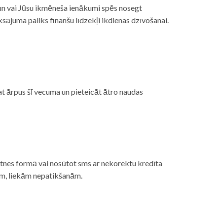
, un vai Jūsu ikmēneša ienākumi spēs nosegt
ājuma paliks finanšu līdzekļi ikdienas dzīvošanai.
at ārpus šī vecuma un pieteicāt ātro naudas
etnes formā vai nosūtot sms ar nekorektu kredīta
gām, liekām nepatikšanām.