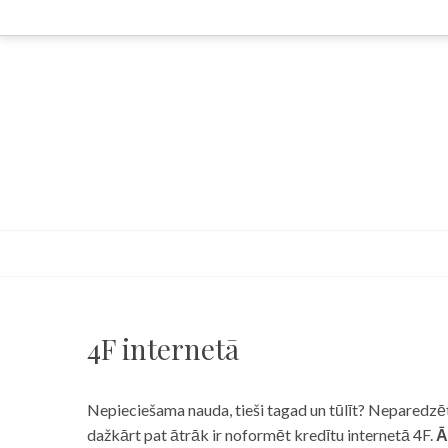
Skip
to
content
4F internetā
Nepieciešama nauda, tieši tagad un tūlīt? Neparedzēts
dažkārt pat ātrāk ir noformēt kredītu internetā 4F.
Ā