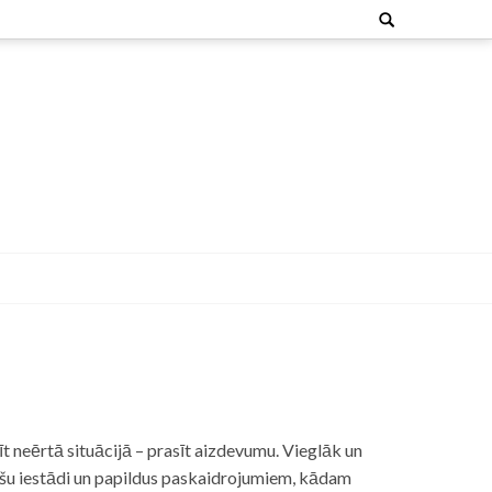
Search
for:
t neērtā situācijā – prasīt aizdevumu. Vieglāk un
nšu iestādi un papildus paskaidrojumiem, kādam