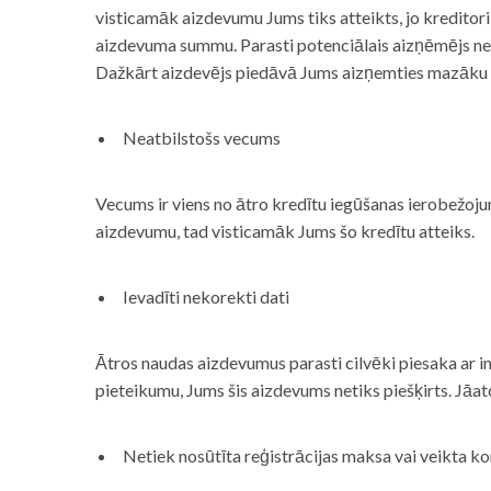
visticamāk aizdevumu Jums tiks atteikts, jo kreditor
aizdevuma summu. Parasti potenciālais aizņēmējs neņe
Dažkārt aizdevējs piedāvā Jums aizņemties mazāku
Neatbilstošs vecums
Vecums ir viens no ātro kredītu iegūšanas ierobežojum
aizdevumu, tad visticamāk Jums šo kredītu atteiks.
Ievadīti nekorekti dati
Ātros naudas aizdevumus parasti cilvēki piesaka ar i
pieteikumu, Jums šis aizdevums netiks piešķirts. Jāa
Netiek nosūtīta reģistrācijas maksa vai veikta ko