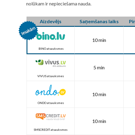
nolūkam ir nepieciešama nauda.
Aizdevējs
Saņemšanas laiks
Pi
10 min
BINO atsauksmes
5 min
VIVUS atsauksmes
10 min
ONDO atsauksmes
10 min
SMSCREDIT atsauksmes