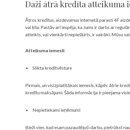
Daži ātrā kredīta atteikuma 
Ātros kredītus, aizdevumus internetā parasti 4F aizd
vai ķīla. Pastāv arī iespēja, ka Jums ir darbs ar reg
atteikts, vai vienkārši nepiešķirts, ir vairāki. Mūsu
Atteikuma iemesli:
Slikta kredītvēsture
Pirmais, un visizplatītākais iemesls, kāpēc ātrie kre
kredītu maksājumi. Šāda informācija ir pieejama visi
Nepietiekami ieņēmumi
Bieži vien, kad esam pazaudējuši darbu, pietrūkst nau