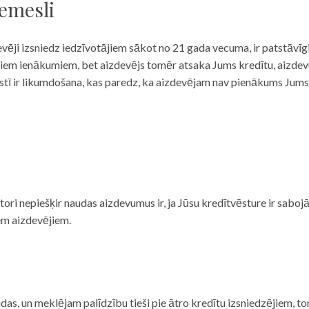
iemesli
evēji izsniedz iedzīvotājiem sākot no 21 gada vecuma, ir patstāvīg
ulāriem ienākumiem, bet aizdevējs tomēr atsaka Jums kredītu, aizde
 valstī ir likumdošana, kas paredz, ka aizdevējam nav pienākums Jum
ditori nepiešķir naudas aizdevumus ir, ja Jūsu kredītvēsture ir sab
em aizdevējiem.
das, un meklējam palīdzību tieši pie ātro kredītu izsniedzējiem, to