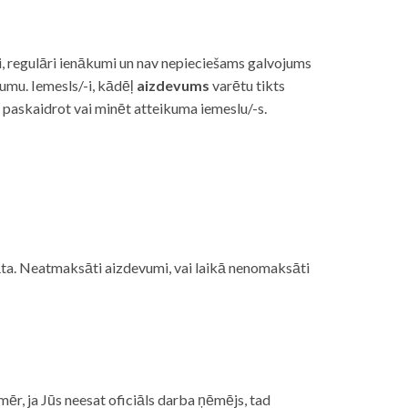
i, regulāri ienākumi un nav nepieciešams galvojums
vumu. Iemesls/-i, kādēļ
aizdevums
varētu tikts
s paskaidrot vai minēt atteikuma iemeslu/-s.
ojāta. Neatmaksāti aizdevumi, vai laikā nenomaksāti
mēr, ja Jūs neesat oficiāls darba ņēmējs, tad