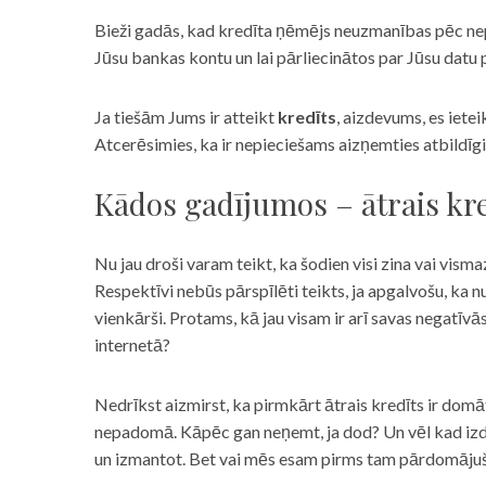
Bieži gadās, kad kredīta ņēmējs neuzmanības pēc nepar
Jūsu bankas kontu un lai pārliecinātos par Jūsu datu p
Ja tiešām Jums ir atteikt
kredīts
, aizdevums, es iete
Atcerēsimies, ka ir nepieciešams aizņemties atbildīgi
Kādos gadījumos – ātrais kre
Nu jau droši varam teikt, ka šodien visi zina vai vismaz
Respektīvi nebūs pārspīlēti teikts, ja apgalvošu, ka n
vienkārši. Protams, kā jau visam ir arī savas negatīv
internetā?
Nedrīkst aizmirst, ka pirmkārt ātrais kredīts ir domāt
nepadomā. Kāpēc gan neņemt, ja dod? Un vēl kad izd
un izmantot. Bet vai mēs esam pirms tam pārdomājuši 