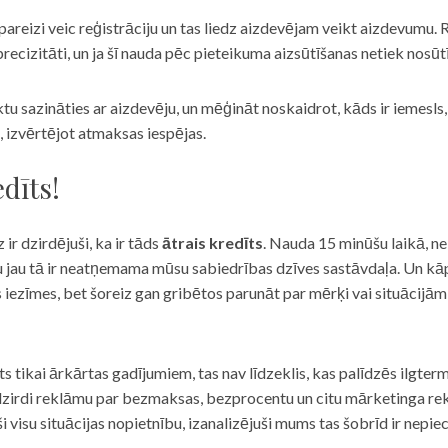
eizi veic reģistrāciju un tas liedz aizdevējam veikt aizdevumu. R
recizitāti, un ja šī nauda pēc pieteikuma aizsūtīšanas netiek nosūt
iktu sazināties ar aizdevēju, un mēģināt noskaidrot, kāds ir iemesl
, izvērtējot atmaksas iespējas.
dīts!
 ir dzirdējuši, ka ir tāds
ātrais kredīts
. Nauda 15 minūšu laikā, ne
u jau tā ir neatņemama mūsu sabiedrības dzīves sastāvdaļa. Un kāpēc 
ās iezīmes, bet šoreiz gan gribētos parunāt par mērķi vai situācijā
s tikai ārkārtas gadījumiem, tas nav līdzeklis, kas palīdzēs ilgter
zirdi reklāmu par bezmaksas, bezprocentu un citu mārketinga rek
visu situācijas nopietnību, izanalizējuši mums tas šobrīd ir nepie