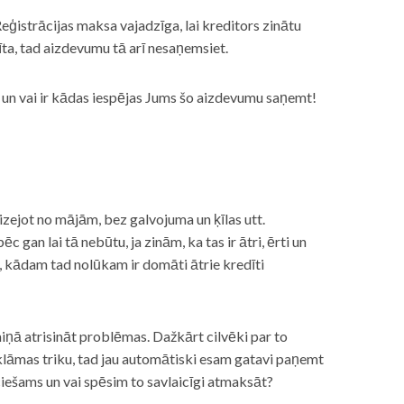
eģistrācijas maksa vajadzīga, lai kreditors zinātu
īta, tad aizdevumu tā arī nesaņemsiet.
s, un vai ir kādas iespējas Jums šo aizdevumu saņemt!
izejot no mājām, bez galvojuma un ķīlas utt.
gan lai tā nebūtu, ja zinām, ka tas ir ātri, ērti un
m, kādam tad nolūkam ir domāti ātrie kredīti
miņā atrisināt problēmas. Dažkārt cilvēki par to
lāmas triku, tad jau automātiski esam gatavi paņemt
ciešams un vai spēsim to savlaicīgi atmaksāt?