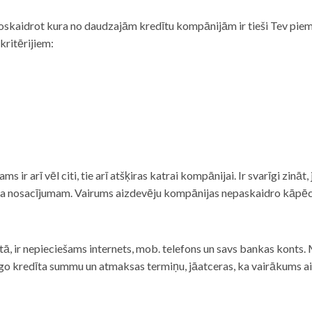
noskaidrot kura no daudzajām kredītu kompānijām ir tieši Tev piemē
 kritērijiem:
tams ir arī vēl citi, tie arī atšķiras katrai kompānijai. Ir svarīgi zin
nta nosacījumam. Vairums aizdevēju kompānijas nepaskaidro kāpēc t
ā, ir nepieciešams internets, mob. telefons un savs bankas konts. Ma
dzīgo kredīta summu un atmaksas termiņu, jāatceras, ka vairākums a