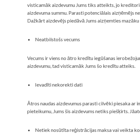
visticamāk aizdevumu Jums tiks atteikts, jo kreditor
aizdevuma summu. Parasti potenciālais aizņēmējs neņe
Dažkārt aizdevējs piedāvā Jums aizņemties mazāku
Neatbilstošs vecums
Vecums ir viens no ātro kredītu iegūšanas ierobežojum
aizdevumu, tad visticamāk Jums šo kredītu atteiks.
Ievadīti nekorekti dati
Ātros naudas aizdevumus parasti cilvēki piesaka ar i
pieteikumu, Jums šis aizdevums netiks piešķirts. Jāa
Netiek nosūtīta reģistrācijas maksa vai veikta ko