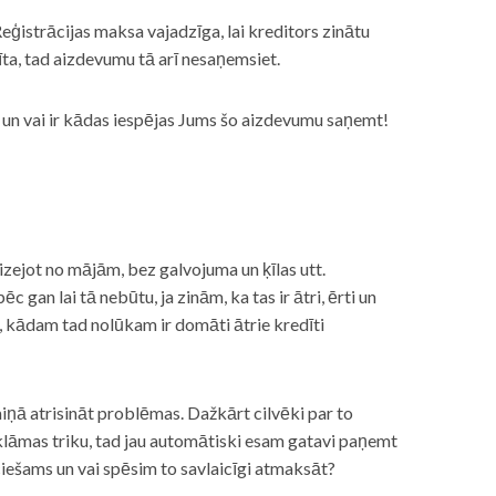
eģistrācijas maksa vajadzīga, lai kreditors zinātu
īta, tad aizdevumu tā arī nesaņemsiet.
s, un vai ir kādas iespējas Jums šo aizdevumu saņemt!
izejot no mājām, bez galvojuma un ķīlas utt.
gan lai tā nebūtu, ja zinām, ka tas ir ātri, ērti un
m, kādam tad nolūkam ir domāti ātrie kredīti
miņā atrisināt problēmas. Dažkārt cilvēki par to
lāmas triku, tad jau automātiski esam gatavi paņemt
ciešams un vai spēsim to savlaicīgi atmaksāt?