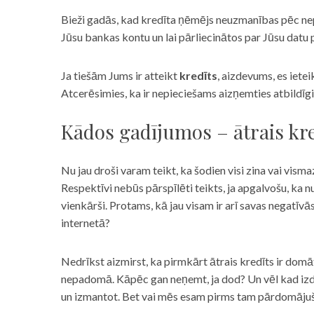
Bieži gadās, kad kredīta ņēmējs neuzmanības pēc nepar
Jūsu bankas kontu un lai pārliecinātos par Jūsu datu p
Ja tiešām Jums ir atteikt
kredīts
, aizdevums, es iete
Atcerēsimies, ka ir nepieciešams aizņemties atbildīgi
Kādos gadījumos – ātrais kre
Nu jau droši varam teikt, ka šodien visi zina vai vismaz
Respektīvi nebūs pārspīlēti teikts, ja apgalvošu, ka n
vienkārši. Protams, kā jau visam ir arī savas negatīv
internetā?
Nedrīkst aizmirst, ka pirmkārt ātrais kredīts ir domāt
nepadomā. Kāpēc gan neņemt, ja dod? Un vēl kad izd
un izmantot. Bet vai mēs esam pirms tam pārdomājuši 