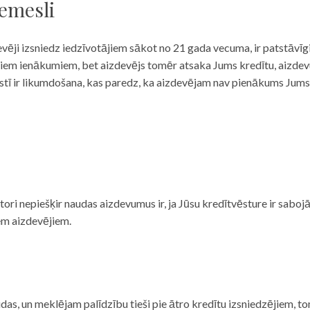
iemesli
evēji izsniedz iedzīvotājiem sākot no 21 gada vecuma, ir patstāvīg
ulāriem ienākumiem, bet aizdevējs tomēr atsaka Jums kredītu, aizde
 valstī ir likumdošana, kas paredz, ka aizdevējam nav pienākums Jum
ditori nepiešķir naudas aizdevumus ir, ja Jūsu kredītvēsture ir sab
em aizdevējiem.
das, un meklējam palīdzību tieši pie ātro kredītu izsniedzējiem, to