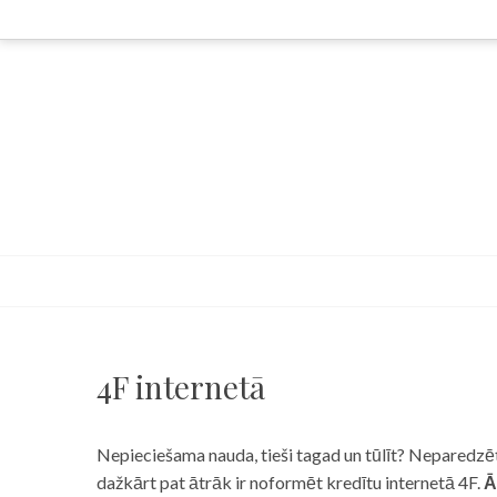
Skip
to
content
4F internetā
Nepieciešama nauda, tieši tagad un tūlīt? Neparedzēts
dažkārt pat ātrāk ir noformēt kredītu internetā 4F.
Ā