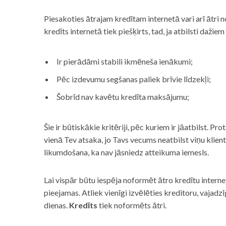
Piesakoties ātrajam kredītam internetā vari arī ātri 
kredīts internetā tiek piešķirts, tad, ja atbilsti dažiem
Ir pierādāmi stabili ikmēneša ienākumi;
Pēc izdevumu segšanas paliek brīvie līdzekļi;
Šobrīd nav kavētu kredīta maksājumu;
Šie ir būtiskākie kritēriji, pēc kuriem ir jāatbilst. Pro
vienā Tev atsaka, jo Tavs vecums neatbilst viņu klie
likumdošana, ka nav jāsniedz atteikuma iemesls.
Lai vispār būtu iespēja noformēt ātro kredītu internet
pieejamas. Atliek vienīgi izvēlēties kreditoru, vaja
dienas.
Kredīts
tiek noformēts ātri.