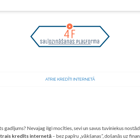
ATRIE KREDĪTI INTERNETĀ
 gadījums? Nevajag ilgi mocīties, sevi un savus tuviniekus nostādī
trais kredīts internetā
– bez papīru „vākšanas”, došanās uz fina