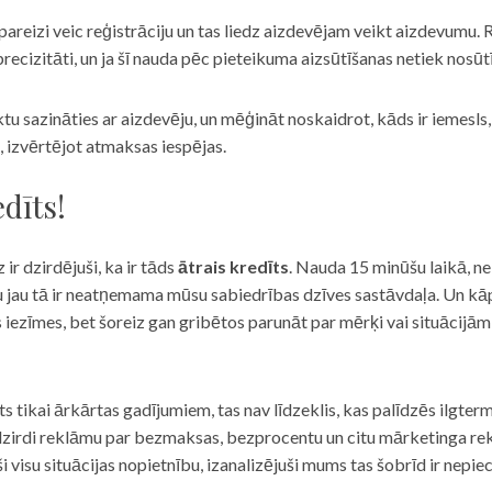
eizi veic reģistrāciju un tas liedz aizdevējam veikt aizdevumu. R
recizitāti, un ja šī nauda pēc pieteikuma aizsūtīšanas netiek nosūt
iktu sazināties ar aizdevēju, un mēģināt noskaidrot, kāds ir iemesl
, izvērtējot atmaksas iespējas.
dīts!
 ir dzirdējuši, ka ir tāds
ātrais kredīts
. Nauda 15 minūšu laikā, ne
u jau tā ir neatņemama mūsu sabiedrības dzīves sastāvdaļa. Un kāpēc 
ās iezīmes, bet šoreiz gan gribētos parunāt par mērķi vai situācijā
s tikai ārkārtas gadījumiem, tas nav līdzeklis, kas palīdzēs ilgter
zirdi reklāmu par bezmaksas, bezprocentu un citu mārketinga rek
visu situācijas nopietnību, izanalizējuši mums tas šobrīd ir nepie