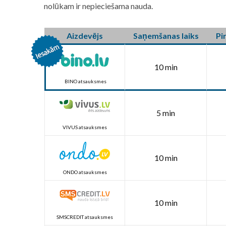
nolūkam ir nepieciešama nauda.
Aizdevējs
Saņemšanas laiks
Pi
10 min
BINO atsauksmes
5 min
VIVUS atsauksmes
10 min
ONDO atsauksmes
10 min
SMSCREDIT atsauksmes