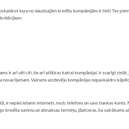
noskaidrot kura no daudzajām kredītu kompānijām ir tieši Tev piemē
 kritērijiem:
tams ir arī vēl citi, tie arī atšķiras katrai kompānijai. Ir svarīgi zin
nta nosacījumam. Vairums aizdevēju kompānijas nepaskaidro kāpēc t
ā, ir nepieciešams internets, mob. telefons un savs bankas konts. Ma
dzīgo kredīta summu un atmaksas termiņu, jāatceras, ka vairākums a