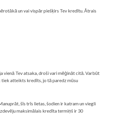
rotākā un vai vispār piešķirs Tev kredītu. Ātrais
āt, ja vienā Tev atsaka, droši vari mēģināt citā. Varbūt
iek atteikts kredīts, jo tā paredz mūsu
nuprāt, šīs trīs lietas, šodien ir katram un viegli
izdevēju maksimālais kredīta termiņš ir 30