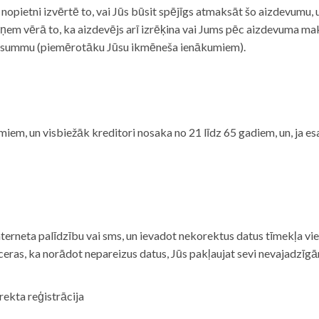
i nopietni izvērtē to, vai Jūs būsit spējīgs atmaksāt šo aizdevumu
m vērā to, ka aizdevējs arī izrēķina vai Jums pēc aizdevuma maks
 summu (piemērotāku Jūsu ikmēneša ienākumiem).
iem, un visbiežāk kreditori nosaka no 21 līdz 65 gadiem, un, ja es
nterneta palīdzību vai sms, un ievadot nekorektus datus tīmekļa vi
tceras, ka norādot nepareizus datus, Jūs pakļaujat sevi nevajadzī
rekta reģistrācija