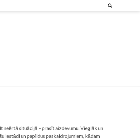
Search
for:
t neērtā situācijā – prasīt aizdevumu. Vieglāk un
nšu iestādi un papildus paskaidrojumiem, kādam