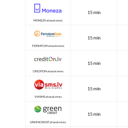
15 min
MONEZA atsauksmes
15 min
FERRATUM atsauksmes
15 min
CREDITON atsauksmes
15 min
VIASMS atsauksmes
15 min
GREENCREDIT atsauksmes