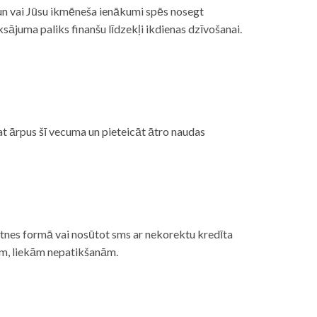
, un vai Jūsu ikmēneša ienākumi spēs nosegt
ājuma paliks finanšu līdzekļi ikdienas dzīvošanai.
at ārpus šī vecuma un pieteicāt ātro naudas
etnes formā vai nosūtot sms ar nekorektu kredīta
gām, liekām nepatikšanām.