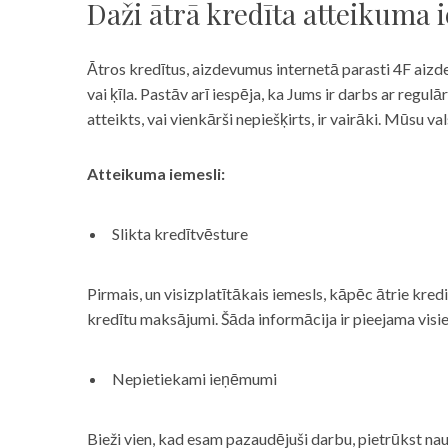
Daži ātrā kredīta atteikuma 
Ātros kredītus, aizdevumus internetā parasti 4F aizd
vai ķīla. Pastāv arī iespēja, ka Jums ir darbs ar reg
atteikts, vai vienkārši nepiešķirts, ir vairāki. Mūsu
Atteikuma iemesli:
Slikta kredītvēsture
Pirmais, un visizplatītākais iemesls, kāpēc ātrie kre
kredītu maksājumi. Šāda informācija ir pieejama visi
Nepietiekami ieņēmumi
Bieži vien, kad esam pazaudējuši darbu, pietrūkst nau