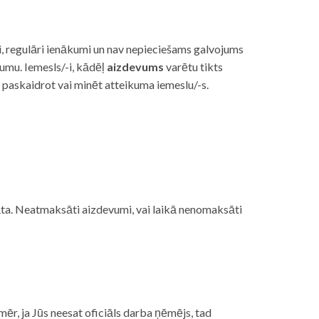
i, regulāri ienākumi un nav nepieciešams galvojums
vumu. Iemesls/-i, kādēļ
aizdevums
varētu tikts
s paskaidrot vai minēt atteikuma iemeslu/-s.
ojāta. Neatmaksāti aizdevumi, vai laikā nenomaksāti
mēr, ja Jūs neesat oficiāls darba ņēmējs, tad