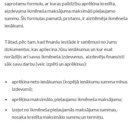
saprotamu formulu, ar kuras palīdzību aprēķina kredīta,
aizdevuma ikmēneša maksājuma maksimāli pieļaujamo
summu. Šīs formulas pamatā, protams, ir aizņēmēja ikmēneša
ienākumi.
Tātad, pēc tam, kad finanšu iestāde ir saņēmusi no Jums
dokumentus, kas apliecina Jūsu ienākumus un kur esat
norādījis arī savus ikmēneša izdevumus, aizdevēju finansisti
sāk savu darbu (veic izpēti un aprēķinus):
aprēķina neto ienākumus (kopējā ienākumu summa mīnus
izdevumi);
aprēķina maksimālo, pieļaujamo ikmēneša maksājumu;
izejot no ikmēneša pieļaujamās maksājuma summas,
nosaka kredīta maksimālo summu un termiņu.