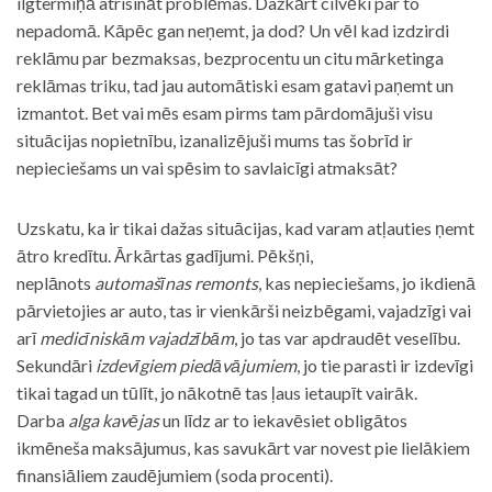
ilgtermiņā atrisināt problēmas. Dažkārt cilvēki par to
nepadomā. Kāpēc gan neņemt, ja dod? Un vēl kad izdzirdi
reklāmu par bezmaksas, bezprocentu un citu mārketinga
reklāmas triku, tad jau automātiski esam gatavi paņemt un
izmantot. Bet vai mēs esam pirms tam pārdomājuši visu
situācijas nopietnību, izanalizējuši mums tas šobrīd ir
nepieciešams un vai spēsim to savlaicīgi atmaksāt?
Uzskatu, ka ir tikai dažas situācijas, kad varam atļauties ņemt
ātro kredītu. Ārkārtas gadījumi. Pēkšņi,
neplānots
automašīnas remonts
, kas nepieciešams, jo ikdienā
pārvietojies ar auto, tas ir vienkārši neizbēgami, vajadzīgi vai
arī
medicīniskām vajadzībām
, jo tas var apdraudēt veselību.
Sekundāri
izdevīgiem piedāvājumiem
, jo tie parasti ir izdevīgi
tikai tagad un tūlīt, jo nākotnē tas ļaus ietaupīt vairāk.
Darba
alga kavējas
un līdz ar to iekavēsiet obligātos
ikmēneša maksājumus, kas savukārt var novest pie lielākiem
finansiāliem zaudējumiem (soda procenti).