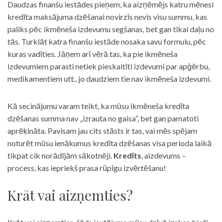
Daudzas finanšu iestādes pieņem, ka aizņēmējs katru mēnesi
kredīta maksājuma dzēšanai novirzīs nevis visu summu, kas
paliks pēc ikmēneša izdevumu segšanas, bet gan tikai daļu no
tās. Turklāt katra finanšu iestāde nosaka savu formulu, pēc
kuras vadīties. Jāņem arī vērā tas, ka pie ikmēneša
izdevumiem parasti netiek pieskaitīti izdevumi par apģērbu,
medikamentiem utt., jo daudziem tie nav ikmēneša izdevumi.
Kā secinājumu varam teikt, ka mūsu ikmēneša kredīta
dzēšanas summa nav „izrauta no gaisa”, bet gan pamatoti
aprēķināta. Pavisam jau cits stāsts ir tas, vai mēs spējam
noturēt mūsu ienākumus kredīta dzēšanas visa perioda laikā
tikpat cik norādījām sākotnēji.
Kredīts
, aizdevums –
process, kas iepriekš prasa rūpīgu izvērtēšanu!
Krāt vai aizņemties?