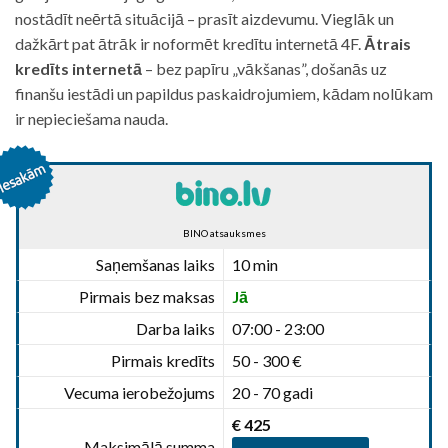
nostādīt neērtā situācijā – prasīt aizdevumu. Vieglāk un
dažkārt pat ātrāk ir noformēt kredītu internetā 4F.
Ātrais
kredīts internetā
– bez papīru „vākšanas”, došanās uz
finanšu iestādi un papildus paskaidrojumiem, kādam nolūkam
ir nepieciešama nauda.
BINO atsauksmes
Saņemšanas laiks
10 min
Pirmais bez maksas
Jā
Darba laiks
07:00 - 23:00
Pirmais kredīts
50 - 300 €
Vecuma ierobežojums
20 - 70 gadi
€ 425
Maksimālā summa