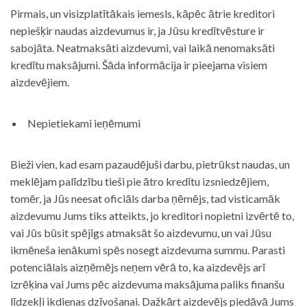
Pirmais, un visizplatītākais iemesls, kāpēc ātrie kreditori
nepiešķir naudas aizdevumus ir, ja Jūsu kredītvēsture ir
sabojāta. Neatmaksāti aizdevumi, vai laikā nenomaksāti
kredītu maksājumi. Šāda informācija ir pieejama visiem
aizdevējiem.
Nepietiekami ieņēmumi
Bieži vien, kad esam pazaudējuši darbu, pietrūkst naudas, un
meklējam palīdzību tieši pie ātro kredītu izsniedzējiem,
tomēr, ja Jūs neesat oficiāls darba ņēmējs, tad visticamāk
aizdevumu Jums tiks atteikts, jo kreditori nopietni izvērtē to,
vai Jūs būsit spējīgs atmaksāt šo aizdevumu, un vai Jūsu
ikmēneša ienākumi spēs nosegt aizdevuma summu. Parasti
potenciālais aizņēmējs neņem vērā to, ka aizdevējs arī
izrēķina vai Jums pēc aizdevuma maksājuma paliks finanšu
līdzekļi ikdienas dzīvošanai. Dažkārt aizdevējs piedāvā Jums