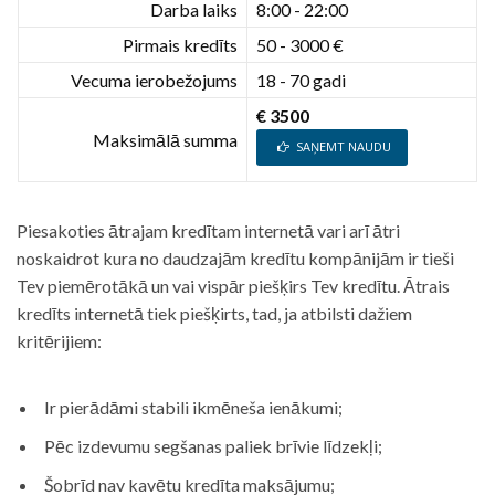
Darba laiks
8:00 - 22:00
Pirmais kredīts
50 - 3000 €
Vecuma ierobežojums
18 - 70 gadi
€ 3500
Maksimālā summa
SAŅEMT NAUDU
Piesakoties ātrajam kredītam internetā vari arī ātri
noskaidrot kura no daudzajām kredītu kompānijām ir tieši
Tev piemērotākā un vai vispār piešķirs Tev kredītu. Ātrais
kredīts internetā tiek piešķirts, tad, ja atbilsti dažiem
kritērijiem:
Ir pierādāmi stabili ikmēneša ienākumi;
Pēc izdevumu segšanas paliek brīvie līdzekļi;
Šobrīd nav kavētu kredīta maksājumu;