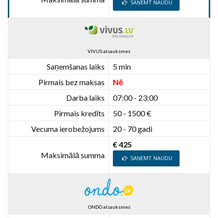
SAŅEMT NAUDU
VIVUS atsauksmes
Saņemšanas laiks
5 min
Pirmais bez maksas
Nē
Darba laiks
07:00 - 23:00
Pirmais kredīts
50 - 1500 €
Vecuma ierobežojums
20 - 70 gadi
€ 425
Maksimālā summa
SAŅEMT NAUDU
ONDO atsauksmes