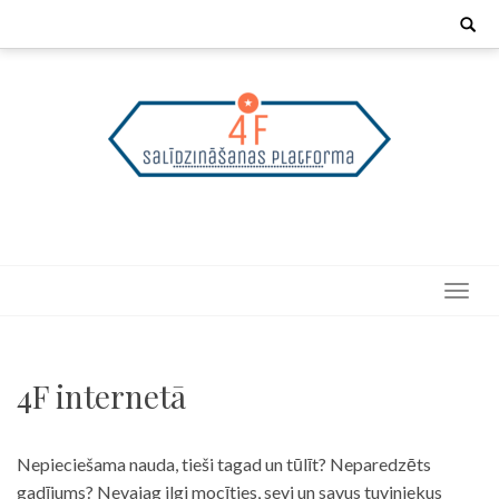
Skip
Search
for:
to
content
4F internetā
Nepieciešama nauda, tieši tagad un tūlīt? Neparedzēts
gadījums? Nevajag ilgi mocīties, sevi un savus tuviniekus