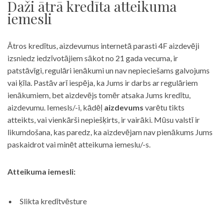
Daži ātrā kredīta atteikuma
iemesli
Ātros kredītus, aizdevumus internetā parasti 4F aizdevēji
izsniedz iedzīvotājiem sākot no 21 gada vecuma, ir
patstāvīgi, regulāri ienākumi un nav nepieciešams galvojums
vai ķīla. Pastāv arī iespēja, ka Jums ir darbs ar regulāriem
ienākumiem, bet aizdevējs tomēr atsaka Jums kredītu,
aizdevumu. Iemesls/-i, kādēļ
aizdevums
varētu tikts
atteikts, vai vienkārši nepiešķirts, ir vairāki. Mūsu valstī ir
likumdošana, kas paredz, ka aizdevējam nav pienākums Jums
paskaidrot vai minēt atteikuma iemeslu/-s.
Atteikuma iemesli:
Slikta kredītvēsture