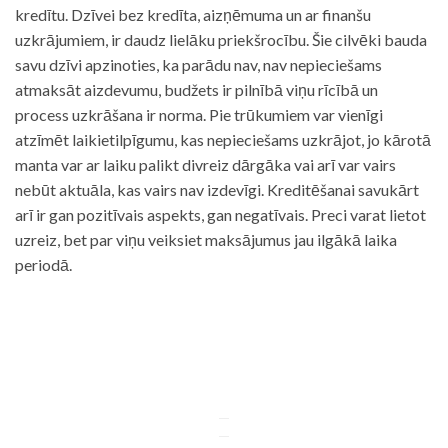
kredītu. Dzīvei bez kredīta, aizņēmuma un ar finanšu
uzkrājumiem, ir daudz lielāku priekšrocību. Šie cilvēki bauda
savu dzīvi apzinoties, ka parādu nav, nav nepieciešams
atmaksāt aizdevumu, budžets ir pilnībā viņu rīcībā un
process uzkrāšana ir norma. Pie trūkumiem var vienīgi
atzīmēt laikietilpīgumu, kas nepieciešams uzkrājot, jo kārotā
manta var ar laiku palikt divreiz dārgāka vai arī var vairs
nebūt aktuāla, kas vairs nav izdevīgi. Kreditēšanai savukārt
arī ir gan pozitīvais aspekts, gan negatīvais. Preci varat lietot
uzreiz, bet par viņu veiksiet maksājumus jau ilgākā laika
periodā.