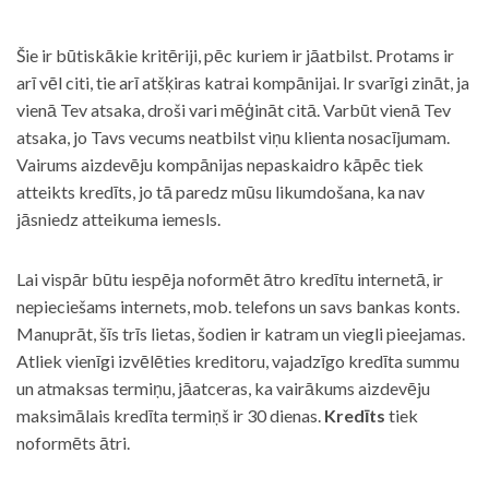
Šie ir būtiskākie kritēriji, pēc kuriem ir jāatbilst. Protams ir
arī vēl citi, tie arī atšķiras katrai kompānijai. Ir svarīgi zināt, ja
vienā Tev atsaka, droši vari mēģināt citā. Varbūt vienā Tev
atsaka, jo Tavs vecums neatbilst viņu klienta nosacījumam.
Vairums aizdevēju kompānijas nepaskaidro kāpēc tiek
atteikts kredīts, jo tā paredz mūsu likumdošana, ka nav
jāsniedz atteikuma iemesls.
Lai vispār būtu iespēja noformēt ātro kredītu internetā, ir
nepieciešams internets, mob. telefons un savs bankas konts.
Manuprāt, šīs trīs lietas, šodien ir katram un viegli pieejamas.
Atliek vienīgi izvēlēties kreditoru, vajadzīgo kredīta summu
un atmaksas termiņu, jāatceras, ka vairākums aizdevēju
maksimālais kredīta termiņš ir 30 dienas.
Kredīts
tiek
noformēts ātri.