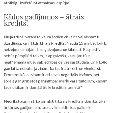
atbildīgi, izvērtējot atmaksas iespējas.
Kādos gadījumos – ātrais
kredīts!
Nu jau droši varam teikt, ka šodien visi zina vai vismaz ir
dzirdējuši, ka ir tāds
ātrais kredīts
. Nauda 15 minūšu laikā,
neizejot no mājām, bez galvojuma un ķīlas utt. Respektīvi
nebūs pārspīlēti teikts, ja apgalvošu, ka nu jau tā ir
neatņemama mūsu sabiedrības dzīves sastāvdaļa. Un kāpēc
gan lai tā nebūtu, ja zinām, ka tas ir ātri, ērti un vienkārši.
Protams, kā jau visam ir arī savas negatīvās iezīmes, bet
šoreiz gan gribētos parunāt par mērķi vai situācijām, kādam
tad nolūkam ir domāti ātrie kredīti internetā?
Nedrīkst aizmirst, ka pirmkārt ātrais kredīts ir domāts tikai
ārkārtas gadījumiem, tas nav līdzeklis, kas palīdzēs