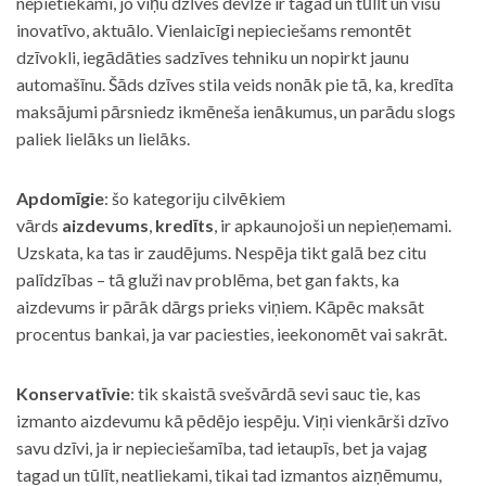
nepietiekami, jo viņu dzīves devīze ir tagad un tūlīt un visu
inovatīvo, aktuālo. Vienlaicīgi nepieciešams remontēt
dzīvokli, iegādāties sadzīves tehniku un nopirkt jaunu
automašīnu. Šāds dzīves stila veids nonāk pie tā, ka, kredīta
maksājumi pārsniedz ikmēneša ienākumus, un parādu slogs
paliek lielāks un lielāks.
Apdomīgie
: šo kategoriju cilvēkiem
vārds
aizdevums
,
kredīts
, ir apkaunojoši un nepieņemami.
Uzskata, ka tas ir zaudējums. Nespēja tikt galā bez citu
palīdzības – tā gluži nav problēma, bet gan fakts, ka
aizdevums ir pārāk dārgs prieks viņiem. Kāpēc maksāt
procentus bankai, ja var paciesties, ieekonomēt vai sakrāt.
Konservatīvie
: tik skaistā svešvārdā sevi sauc tie, kas
izmanto aizdevumu kā pēdējo iespēju. Viņi vienkārši dzīvo
savu dzīvi, ja ir nepieciešamība, tad ietaupīs, bet ja vajag
tagad un tūlīt, neatliekami, tikai tad izmantos aizņēmumu,