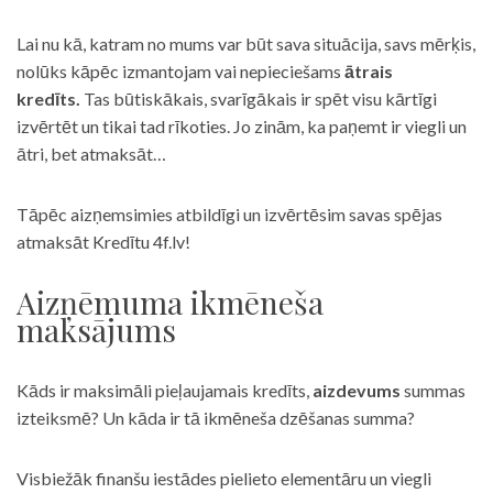
Lai nu kā, katram no mums var būt sava situācija, savs mērķis,
nolūks kāpēc izmantojam vai nepieciešams
ātrais
kredīts.
Tas būtiskākais, svarīgākais ir spēt visu kārtīgi
izvērtēt un tikai tad rīkoties. Jo zinām, ka paņemt ir viegli un
ātri, bet atmaksāt…
Tāpēc aizņemsimies atbildīgi un izvērtēsim savas spējas
atmaksāt Kredītu 4f.lv!
Aizņēmuma ikmēneša
maksājums
Kāds ir maksimāli pieļaujamais kredīts,
aizdevums
summas
izteiksmē? Un kāda ir tā ikmēneša dzēšanas summa?
Visbiežāk finanšu iestādes pielieto elementāru un viegli