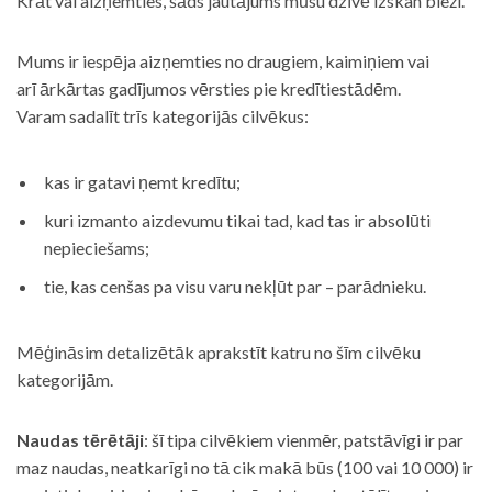
Krāt vai aizņemties, šāds jautājums mūsu dzīvē izskan bieži.
Mums ir iespēja aizņemties no draugiem, kaimiņiem vai
arī ārkārtas gadījumos vērsties pie kredītiestādēm.
Varam sadalīt trīs kategorijās cilvēkus:
kas ir gatavi ņemt kredītu;
kuri izmanto aizdevumu tikai tad, kad tas ir absolūti
nepieciešams;
tie, kas cenšas pa visu varu nekļūt par – parādnieku.
Mēģināsim detalizētāk aprakstīt katru no šīm cilvēku
kategorijām.
Naudas tērētāji
: šī tipa cilvēkiem vienmēr, patstāvīgi ir par
maz naudas, neatkarīgi no tā cik makā būs (100 vai 10 000) ir