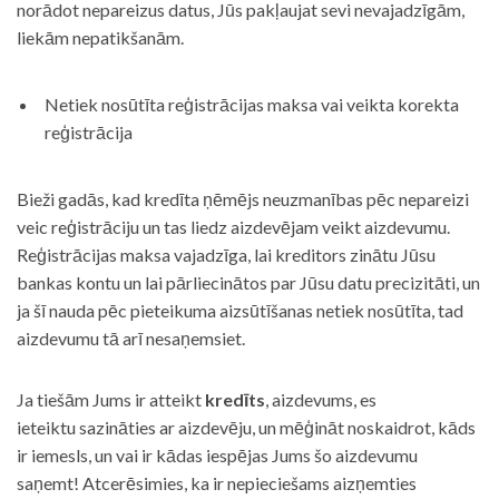
norādot nepareizus datus, Jūs pakļaujat sevi nevajadzīgām,
liekām nepatikšanām.
Netiek nosūtīta reģistrācijas maksa vai veikta korekta
reģistrācija
Bieži gadās, kad kredīta ņēmējs neuzmanības pēc nepareizi
veic reģistrāciju un tas liedz aizdevējam veikt aizdevumu.
Reģistrācijas maksa vajadzīga, lai kreditors zinātu Jūsu
bankas kontu un lai pārliecinātos par Jūsu datu precizitāti, un
ja šī nauda pēc pieteikuma aizsūtīšanas netiek nosūtīta, tad
aizdevumu tā arī nesaņemsiet.
Ja tiešām Jums ir atteikt
kredīts
, aizdevums, es
ieteiktu sazināties ar aizdevēju, un mēģināt noskaidrot, kāds
ir iemesls, un vai ir kādas iespējas Jums šo aizdevumu
saņemt! Atcerēsimies, ka ir nepieciešams aizņemties