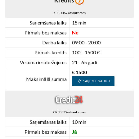
KREDITS7 atsauksmes
Saņemšanas laiks
15 min
Pirmais bez maksas
Nē
Darba laiks
09:00 - 20:00
Pirmais kredīts
100 – 1500 €
Vecuma ierobežojums
21 - 65 gadi
€ 1500
Maksimālā summa
SAŅEMT NAUDU
CREDIT24 atsauksmes
Saņemšanas laiks
10 min
Pirmais bez maksas
Jā