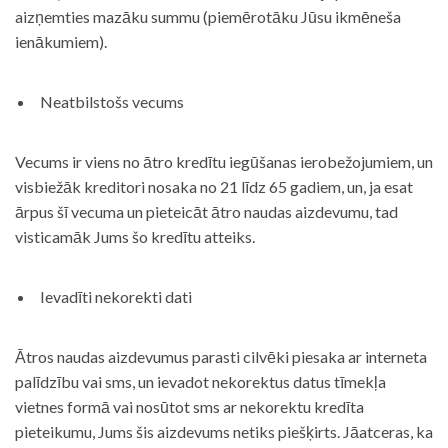
aizņemties mazāku summu (piemērotāku Jūsu ikmēneša
ienākumiem).
Neatbilstošs vecums
Vecums ir viens no ātro kredītu iegūšanas ierobežojumiem, un
visbiežāk kreditori nosaka no 21 līdz 65 gadiem, un, ja esat
ārpus šī vecuma un pieteicāt ātro naudas aizdevumu, tad
visticamāk Jums šo kredītu atteiks.
Ievadīti nekorekti dati
Ātros naudas aizdevumus parasti cilvēki piesaka ar interneta
palīdzību vai sms, un ievadot nekorektus datus tīmekļa
vietnes formā vai nosūtot sms ar nekorektu kredīta
pieteikumu, Jums šis aizdevums netiks piešķirts. Jāatceras, ka