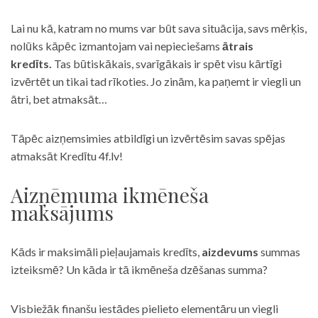
Lai nu kā, katram no mums var būt sava situācija, savs mērķis,
nolūks kāpēc izmantojam vai nepieciešams
ātrais
kredīts.
Tas būtiskākais, svarīgākais ir spēt visu kārtīgi
izvērtēt un tikai tad rīkoties. Jo zinām, ka paņemt ir viegli un
ātri, bet atmaksāt…
Tāpēc aizņemsimies atbildīgi un izvērtēsim savas spējas
atmaksāt Kredītu 4f.lv!
Aizņēmuma ikmēneša
maksājums
Kāds ir maksimāli pieļaujamais kredīts,
aizdevums
summas
izteiksmē? Un kāda ir tā ikmēneša dzēšanas summa?
Visbiežāk finanšu iestādes pielieto elementāru un viegli