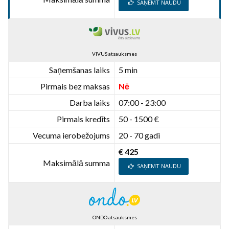
SAŅEMT NAUDU
VIVUS atsauksmes
Saņemšanas laiks
5 min
Pirmais bez maksas
Nē
Darba laiks
07:00 - 23:00
Pirmais kredīts
50 - 1500 €
Vecuma ierobežojums
20 - 70 gadi
€ 425
Maksimālā summa
SAŅEMT NAUDU
ONDO atsauksmes