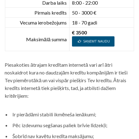
Darba laiks
8:00 - 22:00
Pirmais kredīts
50 - 3000 €
Vecuma ierobežojums
18 - 70 gadi
€ 3500
Maksimālā summa
SAŅEMT NAUDU
Piesakoties ātrajam kredītam internetā vari arī ātri
noskaidrot kura no daudzajām kredītu kompānijām ir tieši
Tev piemērotākā un vai vispār piešķirs Tev kredītu. Ātrais
kredīts internetā tiek piešķirts, tad, ja atbilsti dažiem
kritērijiem:
Ir pierādāmi stabili ikmēneša ienākumi;
Pēc izdevumu segšanas paliek brīvie līdzekļi;
Šobrīd nav kavētu kredīta maksājumu;