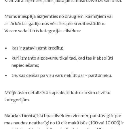
Krāt vai aizņemties, šāds jautājums mūsu dzīvē izskan bieži.
Mums ir iespēja aizņemties no draugiem, kaimiņiem vai
arī ārkārtas gadījumos vērsties pie kredītiestādēm.
Varam sadalīt trīs kategorijās cilvēkus:
kas ir gatavi ņemt kredītu;
kuri izmanto aizdevumu tikai tad, kad tas ir absolūti
nepieciešams;
tie, kas cenšas pa visu varu nekļūt par – parādnieku.
Mēģināsim detalizētāk aprakstīt katru no šīm cilvēku
kategorijām.
Naudas tērētāji
: šī tipa cilvēkiem vienmēr, patstāvīgi ir par
maz naudas, neatkarīgi no tā cik makā būs (100 vai 10 000) ir