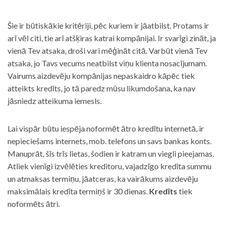
Šie ir būtiskākie kritēriji, pēc kuriem ir jāatbilst. Protams ir
arī vēl citi, tie arī atšķiras katrai kompānijai. Ir svarīgi zināt, ja
vienā Tev atsaka, droši vari mēģināt citā. Varbūt vienā Tev
atsaka, jo Tavs vecums neatbilst viņu klienta nosacījumam.
Vairums aizdevēju kompānijas nepaskaidro kāpēc tiek
atteikts kredīts, jo tā paredz mūsu likumdošana, ka nav
jāsniedz atteikuma iemesls.
Lai vispār būtu iespēja noformēt ātro kredītu internetā, ir
nepieciešams internets, mob. telefons un savs bankas konts.
Manuprāt, šīs trīs lietas, šodien ir katram un viegli pieejamas.
Atliek vienīgi izvēlēties kreditoru, vajadzīgo kredīta summu
un atmaksas termiņu, jāatceras, ka vairākums aizdevēju
maksimālais kredīta termiņš ir 30 dienas.
Kredīts
tiek
noformēts ātri.