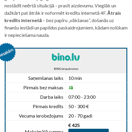
nostādīt neērtā situācijā – prasīt aizdevumu. Vieglāk un
dažkārt pat ātrāk ir noformēt kredītu internetā 4F.
Ātrais
kredīts internetā
– bez papīru „vākšanas”, došanās uz
finanšu iestādi un papildus paskaidrojumiem, kādam nolūkam
ir nepieciešama nauda.
BINO atsauksmes
Saņemšanas laiks
10 min
Pirmais bez maksas
Jā
Darba laiks
07:00 - 23:00
Pirmais kredīts
50 - 300 €
Vecuma ierobežojums
20 - 70 gadi
€ 425
Maksimālā summa