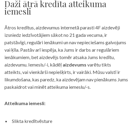
Daži ātrā kredīta atteikuma
iemesli
Ātros kredītus, aizdevumus internetā parasti 4F aizdevēji
izsniedz iedzīvotājiem sākot no 21 gada vecuma, ir
patstāvīgi, regulāri ienākumi un nav nepieciešams galvojums
vai ķīla. Pastāv arī iespēja, ka Jums ir darbs ar regulāriem
ienākumiem, bet aizdevējs tomēr atsaka Jums kredītu,
aizdevumu. Iemesls/-i, kādēļ
aizdevums
varētu tikts
atteikts, vai vienkārši nepiešķirts, ir vairāki. Mūsu valstī ir
likumdošana, kas paredz, ka aizdevējam nav pienākums Jums
paskaidrot vai minēt atteikuma iemeslu/-s.
Atteikuma iemesli:
Slikta kredītvēsture