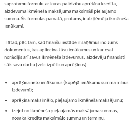
saprotamu formulu, ar kuras palīdzību aprēķina kredīta,
aizdevuma ikmēneša maksājuma maksimāli pieļaujamo
summu. Šīs formulas pamatā, protams, ir aizņēmēja ikmēneša
ienākumi.
Tātad, pēc tam, kad finanšu iestāde ir saņēmusi no Jums
dokumentus, kas apliecina Jūsu ienākumus un kur esat
norādījis arī savus ikmēneša izdevumus, aizdevēju finansisti
sāk savu darbu (veic izpēti un aprēķinus):
aprēķina neto ienākumus (kopējā ienākumu summa mīnus
izdevumi);
aprēķina maksimālo, pieļaujamo ikmēneša maksājumu;
izejot no ikmēneša pieļaujamās maksājuma summas,
nosaka kredīta maksimālo summu un termiņu.