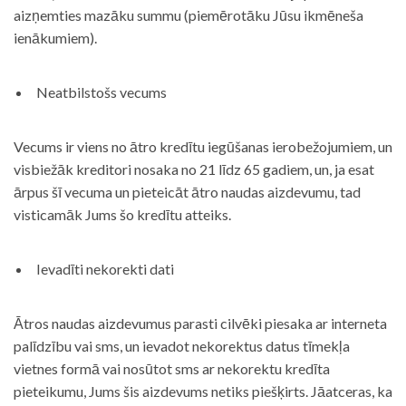
aizņemties mazāku summu (piemērotāku Jūsu ikmēneša
ienākumiem).
Neatbilstošs vecums
Vecums ir viens no ātro kredītu iegūšanas ierobežojumiem, un
visbiežāk kreditori nosaka no 21 līdz 65 gadiem, un, ja esat
ārpus šī vecuma un pieteicāt ātro naudas aizdevumu, tad
visticamāk Jums šo kredītu atteiks.
Ievadīti nekorekti dati
Ātros naudas aizdevumus parasti cilvēki piesaka ar interneta
palīdzību vai sms, un ievadot nekorektus datus tīmekļa
vietnes formā vai nosūtot sms ar nekorektu kredīta
pieteikumu, Jums šis aizdevums netiks piešķirts. Jāatceras, ka