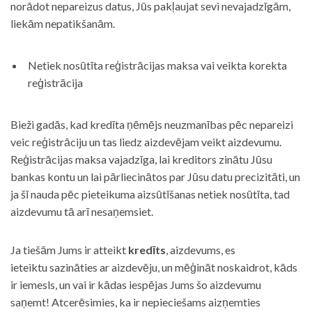
norādot nepareizus datus, Jūs pakļaujat sevi nevajadzīgām,
liekām nepatikšanām.
Netiek nosūtīta reģistrācijas maksa vai veikta korekta
reģistrācija
Bieži gadās, kad kredīta ņēmējs neuzmanības pēc nepareizi
veic reģistrāciju un tas liedz aizdevējam veikt aizdevumu.
Reģistrācijas maksa vajadzīga, lai kreditors zinātu Jūsu
bankas kontu un lai pārliecinātos par Jūsu datu precizitāti, un
ja šī nauda pēc pieteikuma aizsūtīšanas netiek nosūtīta, tad
aizdevumu tā arī nesaņemsiet.
Ja tiešām Jums ir atteikt
kredīts
, aizdevums, es
ieteiktu sazināties ar aizdevēju, un mēģināt noskaidrot, kāds
ir iemesls, un vai ir kādas iespējas Jums šo aizdevumu
saņemt! Atcerēsimies, ka ir nepieciešams aizņemties