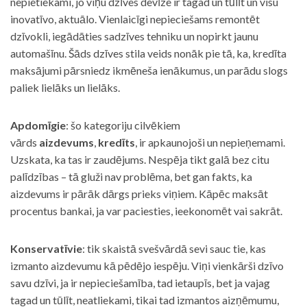
nepietiekami, jo viņu dzīves devīze ir tagad un tūlīt un visu
inovatīvo, aktuālo. Vienlaicīgi nepieciešams remontēt
dzīvokli, iegādāties sadzīves tehniku un nopirkt jaunu
automašīnu. Šāds dzīves stila veids nonāk pie tā, ka, kredīta
maksājumi pārsniedz ikmēneša ienākumus, un parādu slogs
paliek lielāks un lielāks.
Apdomīgie
: šo kategoriju cilvēkiem
vārds
aizdevums
,
kredīts
, ir apkaunojoši un nepieņemami.
Uzskata, ka tas ir zaudējums. Nespēja tikt galā bez citu
palīdzības – tā gluži nav problēma, bet gan fakts, ka
aizdevums ir pārāk dārgs prieks viņiem. Kāpēc maksāt
procentus bankai, ja var paciesties, ieekonomēt vai sakrāt.
Konservatīvie
: tik skaistā svešvārdā sevi sauc tie, kas
izmanto aizdevumu kā pēdējo iespēju. Viņi vienkārši dzīvo
savu dzīvi, ja ir nepieciešamība, tad ietaupīs, bet ja vajag
tagad un tūlīt, neatliekami, tikai tad izmantos aizņēmumu,