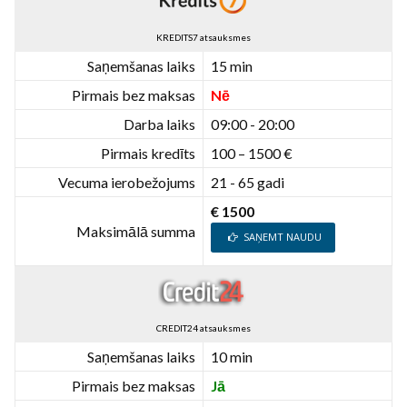
KREDITS7 atsauksmes
Saņemšanas laiks
15 min
Pirmais bez maksas
Nē
Darba laiks
09:00 - 20:00
Pirmais kredīts
100 – 1500 €
Vecuma ierobežojums
21 - 65 gadi
€ 1500
Maksimālā summa
SAŅEMT NAUDU
CREDIT24 atsauksmes
Saņemšanas laiks
10 min
Pirmais bez maksas
Jā