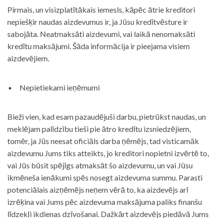
Pirmais, un visizplatītākais iemesls, kāpēc ātrie kreditori
nepiešķir naudas aizdevumus ir, ja Jūsu kredītvēsture ir
sabojāta. Neatmaksāti aizdevumi, vai laikā nenomaksāti
kredītu maksājumi. Šāda informācija ir pieejama visiem
aizdevējiem.
Nepietiekami ieņēmumi
Bieži vien, kad esam pazaudējuši darbu, pietrūkst naudas, un
meklējam palīdzību tieši pie ātro kredītu izsniedzējiem,
tomēr, ja Jūs neesat oficiāls darba ņēmējs, tad visticamāk
aizdevumu Jums tiks atteikts, jo kreditori nopietni izvērtē to,
vai Jūs būsit spējīgs atmaksāt šo aizdevumu, un vai Jūsu
ikmēneša ienākumi spēs nosegt aizdevuma summu. Parasti
potenciālais aizņēmējs neņem vērā to, ka aizdevējs arī
izrēķina vai Jums pēc aizdevuma maksājuma paliks finanšu
līdzekļi ikdienas dzīvošanai. Dažkārt aizdevējs piedāvā Jums