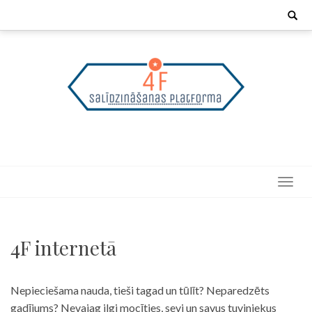
Skip
Search
for:
to
content
4F internetā
Nepieciešama nauda, tieši tagad un tūlīt? Neparedzēts
gadījums? Nevajag ilgi mocīties, sevi un savus tuviniekus