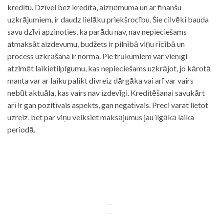
kredītu. Dzīvei bez kredīta, aizņēmuma un ar finanšu
uzkrājumiem, ir daudz lielāku priekšrocību. Šie cilvēki bauda
savu dzīvi apzinoties, ka parādu nav, nav nepieciešams
atmaksāt aizdevumu, budžets ir pilnībā viņu rīcībā un
process uzkrāšana ir norma. Pie trūkumiem var vienīgi
atzīmēt laikietilpīgumu, kas nepieciešams uzkrājot, jo kārotā
manta var ar laiku palikt divreiz dārgāka vai arī var vairs
nebūt aktuāla, kas vairs nav izdevīgi. Kreditēšanai savukārt
arī ir gan pozitīvais aspekts, gan negatīvais. Preci varat lietot
uzreiz, bet par viņu veiksiet maksājumus jau ilgākā laika
periodā.