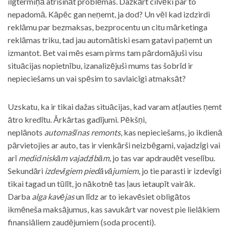
ilgtermiņā atrisināt problēmas. Dažkārt cilvēki par to
nepadomā. Kāpēc gan neņemt, ja dod? Un vēl kad izdzirdi
reklāmu par bezmaksas, bezprocentu un citu mārketinga
reklāmas triku, tad jau automātiski esam gatavi paņemt un
izmantot. Bet vai mēs esam pirms tam pārdomājuši visu
situācijas nopietnību, izanalizējuši mums tas šobrīd ir
nepieciešams un vai spēsim to savlaicīgi atmaksāt?
Uzskatu, ka ir tikai dažas situācijas, kad varam atļauties ņemt
ātro kredītu. Ārkārtas gadījumi. Pēkšņi,
neplānots
automašīnas remonts
, kas nepieciešams, jo ikdienā
pārvietojies ar auto, tas ir vienkārši neizbēgami, vajadzīgi vai
arī
medicīniskām vajadzībām
, jo tas var apdraudēt veselību.
Sekundāri
izdevīgiem piedāvājumiem
, jo tie parasti ir izdevīgi
tikai tagad un tūlīt, jo nākotnē tas ļaus ietaupīt vairāk.
Darba
alga kavējas
un līdz ar to iekavēsiet obligātos
ikmēneša maksājumus, kas savukārt var novest pie lielākiem
finansiāliem zaudējumiem (soda procenti).