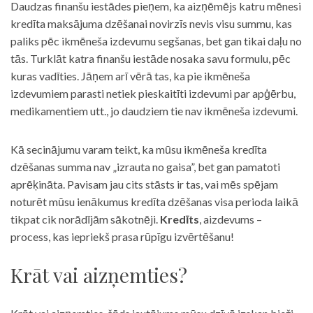
Daudzas finanšu iestādes pieņem, ka aizņēmējs katru mēnesi
kredīta maksājuma dzēšanai novirzīs nevis visu summu, kas
paliks pēc ikmēneša izdevumu segšanas, bet gan tikai daļu no
tās. Turklāt katra finanšu iestāde nosaka savu formulu, pēc
kuras vadīties. Jāņem arī vērā tas, ka pie ikmēneša
izdevumiem parasti netiek pieskaitīti izdevumi par apģērbu,
medikamentiem utt., jo daudziem tie nav ikmēneša izdevumi.
Kā secinājumu varam teikt, ka mūsu ikmēneša kredīta
dzēšanas summa nav „izrauta no gaisa”, bet gan pamatoti
aprēķināta. Pavisam jau cits stāsts ir tas, vai mēs spējam
noturēt mūsu ienākumus kredīta dzēšanas visa perioda laikā
tikpat cik norādījām sākotnēji.
Kredīts
, aizdevums –
process, kas iepriekš prasa rūpīgu izvērtēšanu!
Krāt vai aizņemties?