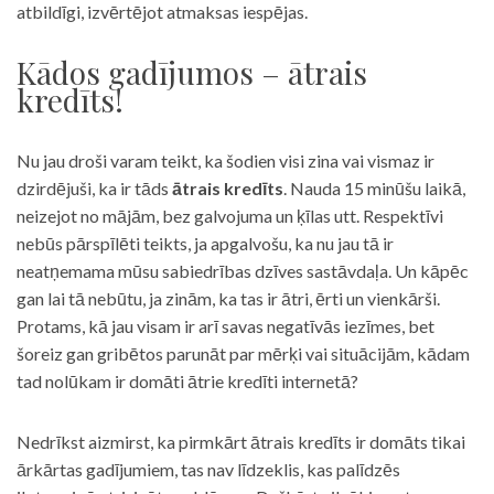
atbildīgi, izvērtējot atmaksas iespējas.
Kādos gadījumos – ātrais
kredīts!
Nu jau droši varam teikt, ka šodien visi zina vai vismaz ir
dzirdējuši, ka ir tāds
ātrais kredīts
. Nauda 15 minūšu laikā,
neizejot no mājām, bez galvojuma un ķīlas utt. Respektīvi
nebūs pārspīlēti teikts, ja apgalvošu, ka nu jau tā ir
neatņemama mūsu sabiedrības dzīves sastāvdaļa. Un kāpēc
gan lai tā nebūtu, ja zinām, ka tas ir ātri, ērti un vienkārši.
Protams, kā jau visam ir arī savas negatīvās iezīmes, bet
šoreiz gan gribētos parunāt par mērķi vai situācijām, kādam
tad nolūkam ir domāti ātrie kredīti internetā?
Nedrīkst aizmirst, ka pirmkārt ātrais kredīts ir domāts tikai
ārkārtas gadījumiem, tas nav līdzeklis, kas palīdzēs